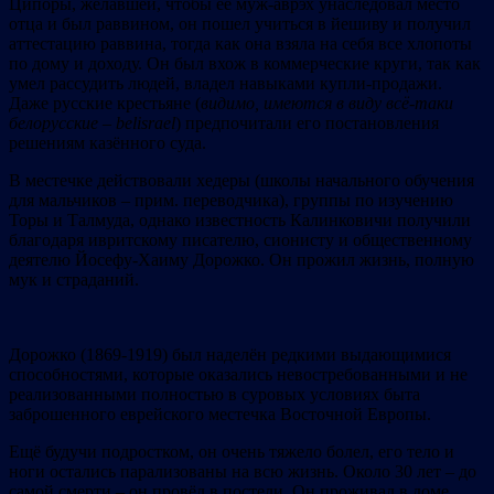
Ципоры, желавшей, чтобы её муж-аврэх унаследовал место
отца и был раввином, он пошел учиться в йешиву и получил
аттестацию раввина, тогда как она взяла на себя все хлопоты
по дому и доходу. Он был вхож в коммерческие круги, так как
умел рассудить людей, владел навыками купли-продажи.
Даже русские крестьяне (
видимо, имеются в виду всё-таки
белорусские – belisrael
) предпочитали его постановления
решениям казённого суда.
В местечке действовали хедеры (школы начального обучения
для мальчиков – прим. переводчика), группы по изучению
Торы и Талмуда, однако известность Калинковичи получили
благодаря ивритскому писателю, сионисту и общественному
деятелю Йосефу-Хаиму Дорожко. Он прожил жизнь, полную
мук и страданий.
Дорожко (1869-1919) был наделён редкими выдающимися
способностями, которые оказались невостребованными и не
реализованными полностью в суровых условиях быта
заброшенного еврейского местечка Восточной Европы.
Ещё будучи подростком, он очень тяжело болел, его тело и
ноги остались парализованы на всю жизнь. Около 30 лет – до
самой смерти – он провёл в постели. Он проживал в доме