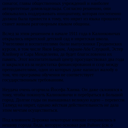
синагог, главы общественных учреждений и наиболее
авторитетные домовладельцы. Согласно решению, они
обязывались поддерживать инициативу, которая постепенно
должна была привести к тому, что иврит из языка прошлого
станет живым разговорным языком общины.
Вслед за этим решением в начале 1911 года в Калинковичах
открылись ивритский детский сад и ивритская школа.
Учителями и воспитателями были выпускники Гродненских
курсов, в том числе Яков Барам, Авраам-Аба Слуцкий, Эстер
Клейнер и Сара Менделеева, да будет благословенна их
память. Этот воспитательный центр просуществовал два года
и закрылся из-за недостатка финансирования и ссор между
преподавателями, один из которых даже написал жалобу о
том, что программа обучения не соответствует
государственным требованиям.
Неудача очень огорчила Йосефа-Хаима. Он даже склонялся к
тому, чтобы покинуть Калинковичи и перебраться в большой
город. Долгие годы он вынашивал великую идею – перевести
Талмуд на иврит, однако жёсткая действительность не дала
этим мечтам осуществиться.
Под влиянием Дорожко некоторые юноши отправились в
иешиву города Лида, которую основал рав Райнес (
см. о