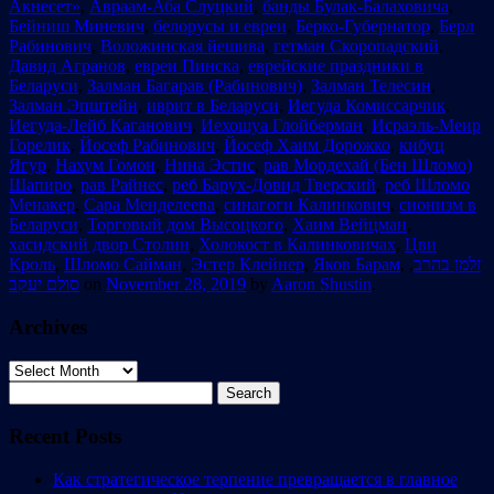
Акнесет»
,
Авраам-Аба Слуцкий
,
банды Булак-Балаховича
,
Бейниш Миневич
,
белорусы и евреи
,
Берко-Губернатор
,
Берл
Рабинович
,
Воложинская йешива
,
гетман Скоропадский
,
Давид Агранов
,
евреи Пинска
,
еврейские праздники в
Беларуси
,
Залман Багарав (Рабинович)
,
Залман Телесин
,
Залман Эпштейн
,
иврит в Беларуси
,
Иегуда Комиссарчик
,
Иегуда-Лейб Каганович
,
Иехошуа Глойберман
,
Исраэль-Меир
Горелик
,
Йосеф Рабинович
,
Йосеф Хаим Дорожко
,
кибуц
Ягур
,
Нахум Гомон
,
Нина Эстис
,
рав Мордехай (Бен Шломо)
Шапиро
,
рав Райнес
,
реб Барух-Довид Тверский
,
реб Шломо
Менакер
,
Сара Менделеева
,
синагоги Калинкович
,
сионизм в
Беларуси
,
Торговый дом Высоцкого
,
Хаим Вейцман
,
хасидский двор Столин
,
Холокост в Калинковичах
,
Цви
Кроль
,
Шломо Сайман
,
Эстер Клейнер
,
Яков Барам
,
,
זלמן בהרב
סולם יעקב
on
November 28, 2019
by
Aaron Shustin
.
Archives
Archives
Search
for:
Recent Posts
Как стратегическое терпение превращается в главное