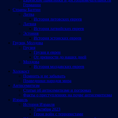
Еврейские памятники и достопримечательности
Германии
Страны Балтии
Литва
История литовских евреев
Латвия
История латвийских евреев
Эстония
История эстонских евреев
Грузия, Молдова
Грузия
Грузия и евреи
От древности до наших дней
Молдова
История молдавских евреев
Холокост
Помнить и не забывать
Праведники народов мира
Антисемитизм
Статьи об антисемитизме и погромах
Факты о преступлениях на почве антисемитизма
Израиль
История Израиля
7 октября 2023
Герои войн с террористами