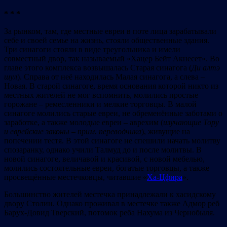
* * *
За рынком, там, где местные евреи в поте лица зарабатывали
себе и своей семье на жизнь, стояли общественные здания.
Три синагоги стояли в виде треугольника и имели
совместный двор, так называемый «Хацер Бейт Акнесет». Во
главе этого комплекса возвышалась Старая синагога (
Д
и
алт
э
шул
). Справа от неё находилась Малая синагога, а слева –
Новая. В старой синагоге, время основания которой никто из
местных жителей не мог вспомнить, молились простые
горожане – ремесленники и мелкие торговцы. В малой
синагоге молились старые евреи, не обременённые заботами о
заработке, а также молодые евреи – аврехим (
изучающие Тору
и еврейские законы
–
прим.
переводчика
), живущие на
попечении тестя. В этой синагоге не спешили начать молитву
спозаранку, однако учили Талмуд до и после молитвы. В
новой синагоге, величавой и красивой, с новой мебелью,
молились состоятельные евреи, богатые торговцы, а также
просвещённые местечковцы, читавшие «
Ха-Цфира
».
Большинство жителей местечка принадлежали к хасидскому
двору Столин. Однако проживал в местечке также Адмор реб
Барух-Довид Тверский, потомок реба Нахума из Чернобыля.