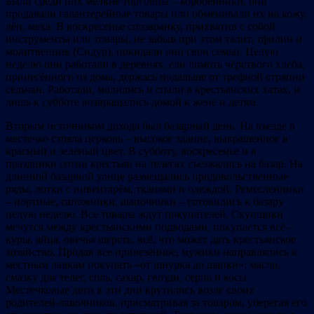
Были среди них мелкие торговцы – коробейники, они
продавали галантерейные товары или обменивали их на кожу,
лён, меха. В воскресенье спозаранку, прихватив с собой
инструменты или товары, не забыв при этом талит, тфилин и
молитвенник (Сидур), покидали они свои семьи. Целую
неделю они работали в деревнях, ели ломоть чёрствого хлеба,
принесённого из дома, держась подальше от трефной стряпни
сельчан. Работали, молились и спали в крестьянских хатах, и
лишь к субботе возвращались домой к жене и детям.
Вторым источником дохода был базарный день. На въезде в
местечко стояла церковь – высокое здание, выкрашенное в
красный и зелёный цвет. В субботу, воскресенье и в
праздники сотни крестьян на телегах съезжались на базар. На
длинной базарной улице размещались продовольственные
ряды, лотки с инвентарём, тканями и одеждой. Ремесленники
– портные, сапожники, шапочники – готовились к базару
целую неделю. Все товары ждут покупателей. Скупщики
мечутся между крестьянскими подводами, покупается всё –
куры, яйца, овечья шерсть, всё, что может дать крестьянское
хозяйство. Продав все привезённое, мужики направлялись к
местным лавкам покупать «от шнурка до шапки»: масло,
смазку для телег, соль, сахар, гвозди, серпа и косы.
Местечковые дети в эти дни крутились возле своих
родителей-лавочников, присматривая за товаром, уберегая его