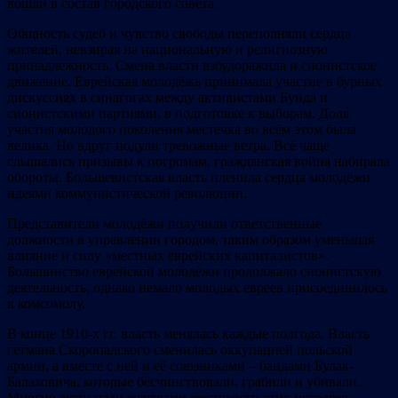
вошли в состав городского совета.
Общность судеб и чувство свободы переполняли сердца
жителей, невзирая на национальную и религиозную
принадлежность. Смена власти взбудоражила и сионистское
движение. Еврейская молодёжь принимала участие в бурных
дискуссиях в синагогах между активистами Бунда и
сионистскими партиями, в подготовке к выборам. Доля
участия молодого поколения местечка во всём этом была
велика. Но вдруг подули тревожные ветра. Всё чаще
слышались призывы к погромам, гражданская война набирала
обороты. Большевистская власть пленила сердца молодёжи
идеями коммунистической революции.
Представители молодёжи получили ответственные
должности в управлении городом, таким образом уменьшая
влияние и силу «местных еврейских капиталистов».
Большинство еврейской молодёжи продолжало сионистскую
деятельность, однако немало молодых евреев присоединилось
к комсомолу.
В конце 1910-х гг. власть менялась каждые полгода. Власть
гетмана Скоропадского сменилась оккупацией польской
армии, а вместе с ней и её союзниками – бандами Булак-
Балаховича, которые бесчинствовали, грабили и убивали.
Многие люди пали жертвами жестокости этих негодяев,