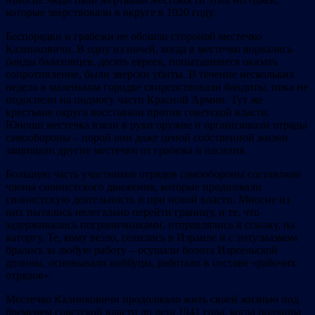
которые зверствовали в округе в 1920 году.
Беспорядки и грабежи не обошли стороной местечко
Калинковичи. В одну из ночей, когда в местечко ворвались
банды балаховцев, десять евреев, попытавшиеся оказать
сопротивление, были зверски убиты. В течение нескольких
недель в маленьком городке свирепствовали бандиты, пока не
подоспели на подмогу части Красной Армии. Тут же
крестьяне округа восставали против советской власти.
Юноши местечка взяли в руки оружие и организовали отряды
самообороны – порой они даже ценой собственной жизни
защищали другие местечки от грабежа и насилия.
Большую часть участников отрядов самообороны составляли
члены сионистского движения, которые продолжали
сионистскую деятельность и при новой власти. Многие из
них пытались нелегально перейти границу, и те, что
задерживались пограничниками, отправлялись в ссылку, на
каторгу. Те, кому везло, селились в Израиле и с энтузиазмом
брались за любую работу – осушали болота Изреельской
долины, основывали киббуцы, работали в составе «рабочих
отрядов».
Местечко Калинковичи продолжало жить своей жизнью под
бременем советской власти до лета 1941 года, когда полчища