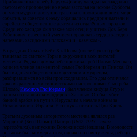
Приближенные к ребу Баруху-Довиду хасиды наслаждались
светом его проповедей во время застолья на исходе Субботы,
он умел мудро и доступно трактовать происходившие в мире
события, за советом к нему обращались предприниматели и
еврейские общественные деятели из отдалённых городков.
Среди его хасидов был также мой отец и учитель Дов-Берл
Рабинович, известный умением порадовать сердца хасидов
напевами, хасидскими плясками и «казачком».
В праздник Симхат Бейт Ха-Шоава (после Суккот) ребе
танцевал со свитком Торы в окружении всех жителей
местечка. Рядом с домом ребе проживал реб Шломо Менакер,
один из членов знаменитой семьи Глойберман из Пинска. Он
был видным общественным деятелем и мудрецом,
разбиравшимся во всём происходившем. Его дом отличался
ярко выраженными сионистскими настроениями. Сын реба
Шломо,
Ие
х
ошуа Глойберман
, был членом кибуца Ягур и
одним из старших командиров «Хаганы». Он был убит
бандой арабов на пути в Иерусалим в начале войны за
Независимость Израиля. Его внук – писатель Цви Кроль.
Третьим духовным авторитетом местечка являлся рав
Мордехай (Бен Шломо) Шапиро (
1867
–
1943
–
прим
.
переводчика
), выпускник Воложинской йешивы. В молодости
он также был коммерсантом, однако по совету жены, ребецн