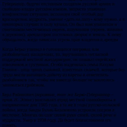
Губернатор, будучи отставным солдатом русской армии и
свободно владея русским языком, запросто улаживал
конфликтные ситуации, используя свой особый дар
красноречия, мудрость, умение «дать на лапу» кому нужно, а в
некоторых случаях и силу кулака. Он был консультантом и
советником местечковых евреев, ишувников (евреев, живших
в деревнях), арендаторов постоялых дворов и земель. К нему
обращались, когда нависала угроза прав владения и аренды.
Когда Берко узнавал о готовящихся погромах или
разбойничьих нападениях, то, заручившись негласной
поддержкой местной жандармерии, он созывал еврейских
извозчиков и грузчиков. Особо выделялась семья Нахума
Гомона – отца троих сыновей, известных силачей, которые без
труда могли вытащить добычу из кареты и отметелить
разбойников так, чтобы им никогда больше не захотелось
заниматься грабежом.
Берл Рабинович (
вероятно
,
тот же Берко-Губернатор –
прим
.
Н.
Эстис
) возглавлял отряд местной самообороны в
напряженные дни 1905 года, а та же в годы русско-польской
войны, когда банды Булак-Балаховича устроили погром в
местечке. Многих он спас силой руки своей, силой речи и
мудрости. Умер в 1938 году. Да будет благословенна его
память.