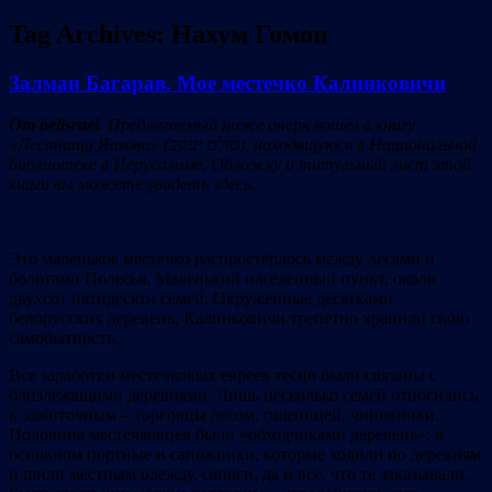
Tag Archives:
Нахум Гомон
Залман Багарав. Мое местечко Калинковичи
От belisrael
.
Пр
едлагаемый
ниже
очерк
в
ошёл
в книгу
«
Лестница Яакова
»
(
סולם יעקב
), нахо
дящую
ся
в Национальной
библиотеке в Иерусалиме
. О
бложку и титульный
л
ист
этой
книги вы
можете увидеть
здесь
.
Это маленькое местечко распростёрлось между лесами и
болотами Полесья. Маленький населённый пункт, около
двухсот пятидесяти семей. Окружённые десятками
белорусских деревень, Калинковичи трепетно хранили свою
самобытность.
Все заработки местечковых евреев тесно были связаны с
близлежащими деревнями. Лишь несколько семей относились
к зажиточным – торговцы лесом, пшеницей, чиновники.
Половина местечковцев были «обходчиками деревень»: в
основном портные и сапожники, которые ходили по деревням
и шили местным одежду, сапоги, да и всё, что те заказывали.