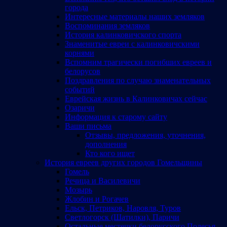
города
Интересные материалы наших земляков
Воспоминания земляков
История калинковичского спорта
Знаменитые евреи с калинковичскими
корнями
Вспомним трагически погибших евреев и
белорусов
Поздравления по случаю знаменательных
событий
Еврейская жизнь в Калинковичах сейчас
Озаричи
Информация к старому сайту
Ваши письма
Отзывы, предложения, уточнения,
дополнения
Кто кого ищет
История евреев других городов Гомельщины
Гомель
Речица и Василевичи
Мозырь
Жлобин и Рогачев
Ельск, Петриков, Наровля, Туров
Светлогорск (Шатилки), Паричи
Остальные местечки белорусского Полесья