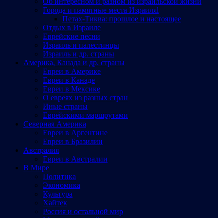
Об интересном и разном из израильской жизни
Города и памятные места Израиляl
Петах-Тиква: прошлое и настоящее
Отдых в Израиле
Еврейские песни
Израиль и палестинцы
Израиль и др. страны
Америка, Канада и др. страны
Евреи в Америке
Евреи в Канаде
Евреи в Мексике
О евреях из разных стран
Иные страны
Еврейскими маршрутами
Северная Америка
Евреи в Аргентине
Евреи в Бразилии
Австралия
Евреи в Австралии
В Мире
Политика
Экономика
Культура
Хайтек
Россия и остальной мир