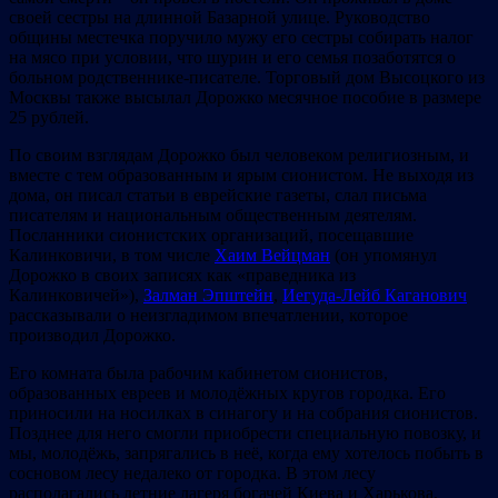
своей сестры на длинной Базарной улице. Руководство
общины местечка поручило мужу его сестры собирать налог
на мясо при условии, что шурин и его семья позаботятся о
больном родственнике-писателе. Торговый дом Высоцкого из
Москвы также высылал Дорожко месячное пособие в размере
25 рублей.
По своим взглядам Дорожко был человеком религиозным, и
вместе с тем образованным и ярым сионистом. Не выходя из
дома, он писал статьи в еврейские газеты, слал письма
писателям и национальным общественным деятелям.
Посланники сионистских организаций, посещавшие
Калинковичи, в том числе
Хаим Вейцман
(он упомянул
Дорожко в своих записях как «праведника из
Калинковичей»),
Залман Эпштейн
,
Иегуда-Лейб Каганович
рассказывали о неизгладимом впечатлении, которое
производил Дорожко.
Его комната была рабочим кабинетом сионистов,
образованных евреев и молодёжных кругов городка. Его
приносили на носилках в синагогу и на собрания сионистов.
Позднее для него смогли приобрести специальную повозку, и
мы, молодёжь, запрягались в неё, когда ему хотелось побыть в
сосновом лесу недалеко от городка. В этом лесу
располагались летние лагеря богачей Киева и Харькова,