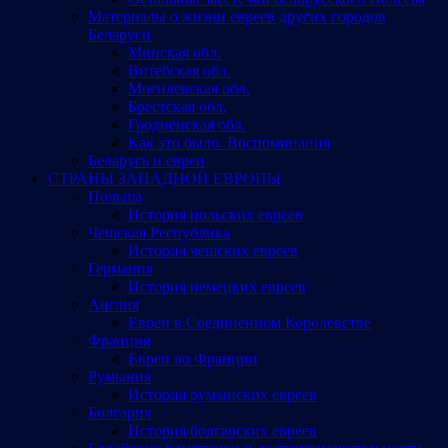
Материалы о жизни евреев других городов
Беларуси
Минская обл.
Витебская обл.
Могилевская обл.
Брестская обл.
Гродненская обл.
Как это было. Воспоминания
Беларусь и евреи
СТРАНЫ ЗАПАДНОЙ ЕВРОПЫ
Польша
История польских евреев
Чешская Республика
История чешских евреев
Германия
История немецких евреев
Англия
Евреи в Соединенном Королевстве
Франция
Евреи во Франции
Румыния
История румынских евреев
Болгария
История болгарских евреев