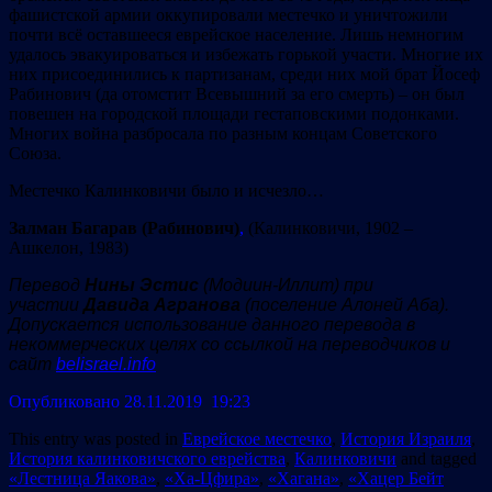
фашистской армии оккупировали местечко и уничтожили
почти всё оставшееся еврейское население. Лишь немногим
удалось эвакуироваться и избежать горькой участи. Многие их
них присоединились к партизанам, среди них мой брат Йосеф
Рабинович (да отомстит Всевышний за его смерть) – он был
повешен на городской площади гестаповскими подонками.
Многих война разбросала по разным концам Советского
Союза.
Местечко Калинковичи было и исчезло…
Залман Багарав (Рабинович)
,
(Калинковичи, 1902 –
Ашкелон, 1983)
Перевод
Нины Эстис
(Модиин-Иллит) при
участии
Давида Агранова
(поселение Алоней Аба).
Допускается использование данного перевода в
некоммерческих целях со ссылкой на переводчиков и
сайт
belisrael.info
Опубликовано 28.11.2019 19:23
This entry was posted in
Еврейское местечко
,
История Израиля
,
История калинковичского еврейства
,
Калинковичи
and tagged
«Лестница Яакова»
,
«Ха-Цфира»
,
«Хагана»
,
«Хацер Бейт