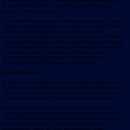
от нечистых на руку посетителей. Торговцы лесом искали в
толпе наёмных рабочих – лесорубов для вырубки леса,
взятого у помещика в аренду.
Около местечка проходила железнодорожная полоса Пинск-
Гомель. Станция Калинковичи обслуживала также уездный
город Мозырь, который располагался в нескольких
километрах к югу. Вокруг железнодорожной станции было
поселение чиновников и рабочих, обслуживающих станцию.
Местным евреям станция тоже давала заработок: извозчики
доставляли грузы в Калинковичи и Мозырь, грузчики
разгружали вагоны, лавочники обеспечивали всем
необходимым жителей станции и пассажиров…
Берко-Губернатор
В районе станции держал свою корчму Берко-Губернатор.
Прозвали его так потому, что он был знаком и ладил со всеми
– от простых рабочих до руководства станции, почтовых
служащих, жандармов и других представителей власти.
В его заведение заходили местные пропустить стопочку
горькой и закусить деликатесами жены Берко-Губернатора
Фейги-Рейзл, известной в округе приготовлением особенно
вкусной «гефилте фиш» и другими блюдами, горячо
почитаемыми главой местной жандармерии. Берко-