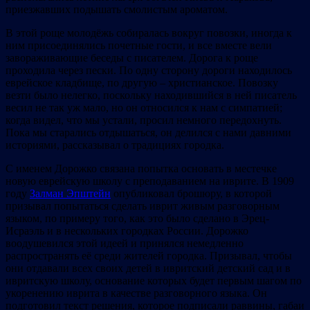
приезжавших подышать смолистым ароматом.
В этой роще молодёжь собиралась вокруг повозки, иногда к
ним присоединялись почетные гости, и все вместе вели
завораживающие беседы с писателем. Дорога к роще
проходила через пески. По одну сторону дороги находилось
еврейское кладбище, по другую – христианское. Повозку
везти было нелегко, поскольку находившийся в ней писатель
весил не так уж мало, но он относился к нам с симпатией;
когда видел, что мы устали, просил немного передохнуть.
Пока мы старались отдышаться, он делился с нами давними
историями, рассказывал о традициях городка.
С именем Дорожко связана попытка основать в местечке
новую еврейскую школу с преподаванием на иврите. В 1909
году
Залман Эпштейн
опубликовал брошюру, в которой
призывал попытаться сделать иврит живым разговорным
языком, по примеру того, как это было сделано в Эрец-
Исраэль и в нескольких городках России. Дорожко
воодушевился этой идеей и принялся немедленно
распространять её среди жителей городка. Призывал, чтобы
они отдавали всех своих детей в ивритский детский сад и в
ивритскую школу, основание которых будет первым шагом по
укоренению иврита в качестве разговорного языка. Он
подготовил текст решения, которое подписали раввины, габаи