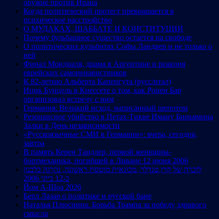
оружие против Ирана
Когда политический протест превращается в
психическое расстройство
О МУДАКАХ, ШАББАТЕ И КОНСТИТУЦИИ
Почему бульбашное существо остается на свободе
О политических кульбитах Софы Ландвер и не только о
ней
Финал Мондиаля, драма в Аргентине и реакция
еврейских самоненавистников
К 82-летию Альберта Капенгута (русс/итал)
Ицик Бунцель в Кнессете о том, как Ронен Бар
организовал встречу с ним
Германия: Великий исход, написанный шепотом
Резонансное убийство в Петах-Тикве Иману Биньямина
Залки в День независимости
«Русскоязычные СМИ в Германии»: вчера, сегодня,
завтра
В память Керен Тандлер, первой женщины-
бортмеханика, погибшей в Ливане 12 июня 2006
לזכרה של קרן טנדלר, מכונאית מוטסת ראשונה, נהרגה בלבנון
ב-12 ביוני 2006
Йом А-Шоа 2026
Берл Лазар о политике и русской бане
Наталья Плюснина. Борьба Трампа за победу здравого
смысла