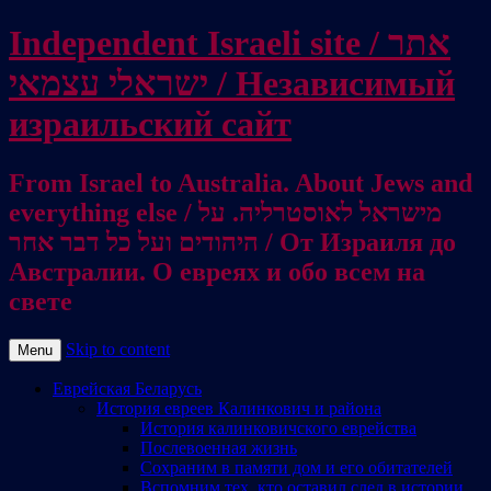
Independent Israeli site / אתר
ישראלי עצמאי / Независимый
израильский сайт
From Israel to Australia. About Jews and
everything else / מישראל לאוסטרליה. על
היהודים ועל כל דבר אחר / От Израиля до
Австралии. О евреях и обо всем на
свете
Skip to content
Menu
Еврейская Беларусь
История евреев Калинкович и района
История калинковичского еврейства
Послевоенная жизнь
Сохраним в памяти дом и его обитателей
Вспомним тех, кто оставил след в истории