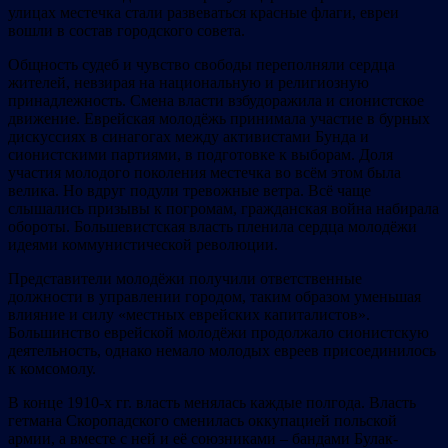
улицах местечка стали развеваться красные флаги, евреи
вошли в состав городского совета.
Общность судеб и чувство свободы переполняли сердца
жителей, невзирая на национальную и религиозную
принадлежность. Смена власти взбудоражила и сионистское
движение. Еврейская молодёжь принимала участие в бурных
дискуссиях в синагогах между активистами Бунда и
сионистскими партиями, в подготовке к выборам. Доля
участия молодого поколения местечка во всём этом была
велика. Но вдруг подули тревожные ветра. Всё чаще
слышались призывы к погромам, гражданская война набирала
обороты. Большевистская власть пленила сердца молодёжи
идеями коммунистической революции.
Представители молодёжи получили ответственные
должности в управлении городом, таким образом уменьшая
влияние и силу «местных еврейских капиталистов».
Большинство еврейской молодёжи продолжало сионистскую
деятельность, однако немало молодых евреев присоединилось
к комсомолу.
В конце 1910-х гг. власть менялась каждые полгода. Власть
гетмана Скоропадского сменилась оккупацией польской
армии, а вместе с ней и её союзниками – бандами Булак-