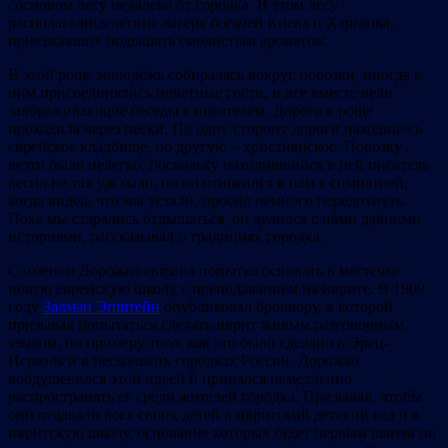
сосновом лесу недалеко от городка. В этом лесу
располагались летние лагеря богачей Киева и Харькова,
приезжавших подышать смолистым ароматом.
В этой роще молодёжь собиралась вокруг повозки, иногда к
ним присоединялись почетные гости, и все вместе вели
завораживающие беседы с писателем. Дорога к роще
проходила через пески. По одну сторону дороги находилось
еврейское кладбище, по другую – христианское. Повозку
везти было нелегко, поскольку находившийся в ней писатель
весил не так уж мало, но он относился к нам с симпатией;
когда видел, что мы устали, просил немного передохнуть.
Пока мы старались отдышаться, он делился с нами давними
историями, рассказывал о традициях городка.
С именем Дорожко связана попытка основать в местечке
новую еврейскую школу с преподаванием на иврите. В 1909
году
Залман Эпштейн
опубликовал брошюру, в которой
призывал попытаться сделать иврит живым разговорным
языком, по примеру того, как это было сделано в Эрец-
Исраэль и в нескольких городках России. Дорожко
воодушевился этой идеей и принялся немедленно
распространять её среди жителей городка. Призывал, чтобы
они отдавали всех своих детей в ивритский детский сад и в
ивритскую школу, основание которых будет первым шагом по