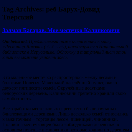
Tag Archives:
реб Барух-Довид
Тверский
Залман Багарав. Мое местечко Калинковичи
От belisrael
.
Пр
едлагаемый
ниже
очерк
в
ошёл
в книгу
«
Лестница Яакова
»
(
סולם יעקב
), нахо
дящую
ся
в Национальной
библиотеке в Иерусалиме
. О
бложку и титульный
л
ист
этой
книги вы
можете увидеть
здесь
.
Это маленькое местечко распростёрлось между лесами и
болотами Полесья. Маленький населённый пункт, около
двухсот пятидесяти семей. Окружённые десятками
белорусских деревень, Калинковичи трепетно хранили свою
самобытность.
Все заработки местечковых евреев тесно были связаны с
близлежащими деревнями. Лишь несколько семей относились
к зажиточным – торговцы лесом, пшеницей, чиновники.
Половина местечковцев были «обходчиками деревень»: в
основном портные и сапожники, которые ходили по деревням