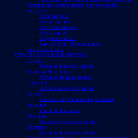
Материалы о жизни евреев других городов
Беларуси
Минская обл.
Витебская обл.
Могилевская обл.
Брестская обл.
Гродненская обл.
Как это было. Воспоминания
Беларусь и евреи
СТРАНЫ ЗАПАДНОЙ ЕВРОПЫ
Польша
История польских евреев
Чешская Республика
История чешских евреев
Германия
История немецких евреев
Англия
Евреи в Соединенном Королевстве
Франция
Евреи во Франции
Румыния
История румынских евреев
Болгария
История болгарских евреев