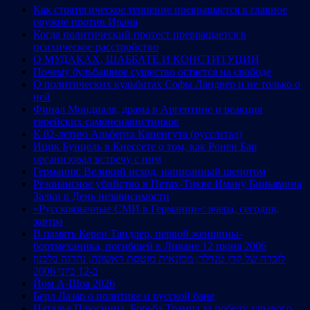
Как стратегическое терпение превращается в главное
оружие против Ирана
Когда политический протест превращается в
психическое расстройство
О МУДАКАХ, ШАББАТЕ И КОНСТИТУЦИИ
Почему бульбашное существо остается на свободе
О политических кульбитах Софы Ландвер и не только о
ней
Финал Мондиаля, драма в Аргентине и реакция
еврейских самоненавистников
К 82-летию Альберта Капенгута (русс/итал)
Ицик Бунцель в Кнессете о том, как Ронен Бар
организовал встречу с ним
Германия: Великий исход, написанный шепотом
Резонансное убийство в Петах-Тикве Иману Биньямина
Залки в День независимости
«Русскоязычные СМИ в Германии»: вчера, сегодня,
завтра
В память Керен Тандлер, первой женщины-
бортмеханика, погибшей в Ливане 12 июня 2006
לזכרה של קרן טנדלר, מכונאית מוטסת ראשונה, נהרגה בלבנון
ב-12 ביוני 2006
Йом А-Шоа 2026
Берл Лазар о политике и русской бане
Наталья Плюснина. Борьба Трампа за победу здравого