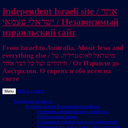
Independent Israeli site / אתר
ישראלי עצמאי / Независимый
израильский сайт
From Israel to Australia. About Jews and
everything else / מישראל לאוסטרליה. על
היהודים ועל כל דבר אחר / От Израиля до
Австралии. О евреях и обо всем на
свете
Skip to content
Menu
Еврейская Беларусь
История евреев Калинкович и района
История калинковичского еврейства
Послевоенная жизнь
Сохраним в памяти дом и его обитателей
Вспомним тех, кто оставил след в истории