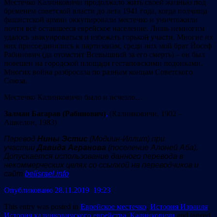
Местечко Калинковичи продолжало жить своей жизнью под
бременем советской власти до лета 1941 года, когда полчища
фашистской армии оккупировали местечко и уничтожили
почти всё оставшееся еврейское население. Лишь немногим
удалось эвакуироваться и избежать горькой участи. Многие их
них присоединились к партизанам, среди них мой брат Йосеф
Рабинович (да отомстит Всевышний за его смерть) – он был
повешен на городской площади гестаповскими подонками.
Многих война разбросала по разным концам Советского
Союза.
Местечко Калинковичи было и исчезло…
Залман Багарав (Рабинович)
,
(Калинковичи, 1902 –
Ашкелон, 1983)
Перевод
Нины Эстис
(Модиин-Иллит) при
участии
Давида Агранова
(поселение Алоней Аба).
Допускается использование данного перевода в
некоммерческих целях со ссылкой на переводчиков и
сайт
belisrael.info
Опубликовано 28.11.2019 19:23
This entry was posted in
Еврейское местечко
,
История Израиля
,
История калинковичского еврейства
,
Калинковичи
and tagged