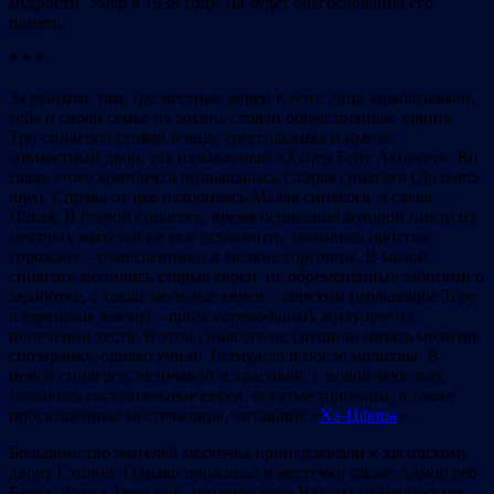
мудрости. Умер в 1938 году. Да будет благословенна его
память.
* * *
За рынком, там, где местные евреи в поте лица зарабатывали
себе и своей семье на жизнь, стояли общественные здания.
Три синагоги стояли в виде треугольника и имели
совместный двор, так называемый «Хацер Бейт Акнесет». Во
главе этого комплекса возвышалась Старая синагога (
Д
и
алт
э
шул
). Справа от неё находилась Малая синагога, а слева –
Новая. В старой синагоге, время основания которой никто из
местных жителей не мог вспомнить, молились простые
горожане – ремесленники и мелкие торговцы. В малой
синагоге молились старые евреи, не обременённые заботами о
заработке, а также молодые евреи – аврехим (
изучающие Тору
и еврейские законы
–
прим.
переводчика
), живущие на
попечении тестя. В этой синагоге не спешили начать молитву
спозаранку, однако учили Талмуд до и после молитвы. В
новой синагоге, величавой и красивой, с новой мебелью,
молились состоятельные евреи, богатые торговцы, а также
просвещённые местечковцы, читавшие «
Ха-Цфира
».
Большинство жителей местечка принадлежали к хасидскому
двору Столин. Однако проживал в местечке также Адмор реб
Барух-Довид Тверский, потомок реба Нахума из Чернобыля.