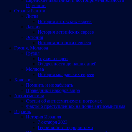
Еврейские памятники и достопримечательности
Германии
Страны Балтии
Литва
История литовских евреев
Латвия
История латвийских евреев
Эстония
История эстонских евреев
Грузия, Молдова
Грузия
Грузия и евреи
От древности до наших дней
Молдова
История молдавских евреев
Холокост
Помнить и не забывать
Праведники народов мира
Антисемитизм
Статьи об антисемитизме и погромах
Факты о преступлениях на почве антисемитизма
Израиль
История Израиля
7 октября 2023
Герои войн с террористами