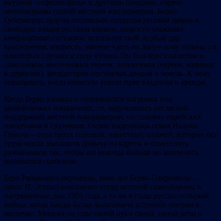
вкусной «гефилте фиш» и другими блюдами, горячо
почитаемыми главой местной жандармерии. Берко-
Губернатор, будучи отставным солдатом русской армии и
свободно владея русским языком, запросто улаживал
конфликтные ситуации, используя свой особый дар
красноречия, мудрость, умение «дать на лапу» кому нужно, а в
некоторых случаях и силу кулака. Он был консультантом и
советником местечковых евреев, ишувников (евреев, живших
в деревнях), арендаторов постоялых дворов и земель. К нему
обращались, когда нависала угроза прав владения и аренды.
Когда Берко узнавал о готовящихся погромах или
разбойничьих нападениях, то, заручившись негласной
поддержкой местной жандармерии, он созывал еврейских
извозчиков и грузчиков. Особо выделялась семья Нахума
Гомона – отца троих сыновей, известных силачей, которые без
труда могли вытащить добычу из кареты и отметелить
разбойников так, чтобы им никогда больше не захотелось
заниматься грабежом.
Берл Рабинович (
вероятно
,
тот же Берко-Губернатор –
прим
.
Н.
Эстис
) возглавлял отряд местной самообороны в
напряженные дни 1905 года, а та же в годы русско-польской
войны, когда банды Булак-Балаховича устроили погром в
местечке. Многих он спас силой руки своей, силой речи и