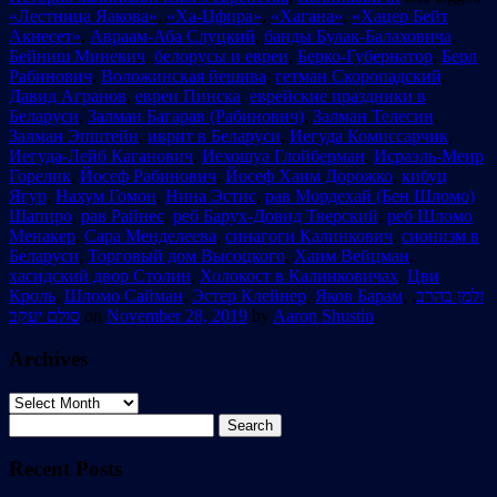
«Лестница Яакова»
,
«Ха-Цфира»
,
«Хагана»
,
«Хацер Бейт
Акнесет»
,
Авраам-Аба Слуцкий
,
банды Булак-Балаховича
,
Бейниш Миневич
,
белорусы и евреи
,
Берко-Губернатор
,
Берл
Рабинович
,
Воложинская йешива
,
гетман Скоропадский
,
Давид Агранов
,
евреи Пинска
,
еврейские праздники в
Беларуси
,
Залман Багарав (Рабинович)
,
Залман Телесин
,
Залман Эпштейн
,
иврит в Беларуси
,
Иегуда Комиссарчик
,
Иегуда-Лейб Каганович
,
Иехошуа Глойберман
,
Исраэль-Меир
Горелик
,
Йосеф Рабинович
,
Йосеф Хаим Дорожко
,
кибуц
Ягур
,
Нахум Гомон
,
Нина Эстис
,
рав Мордехай (Бен Шломо)
Шапиро
,
рав Райнес
,
реб Барух-Довид Тверский
,
реб Шломо
Менакер
,
Сара Менделеева
,
синагоги Калинкович
,
сионизм в
Беларуси
,
Торговый дом Высоцкого
,
Хаим Вейцман
,
хасидский двор Столин
,
Холокост в Калинковичах
,
Цви
Кроль
,
Шломо Сайман
,
Эстер Клейнер
,
Яков Барам
,
,
זלמן בהרב
סולם יעקב
on
November 28, 2019
by
Aaron Shustin
.
Archives
Archives
Search
for:
Recent Posts