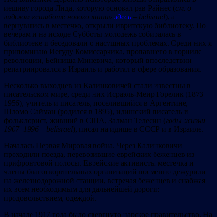
иешиву города Лида, которую основал рав Райнес (
см. о
лидском «ешиботе нового типа»
здесь
– belisrael
), а
вернувшись в местечко, открыли ивритскую библиотеку. По
вечерам и на исходе Субботы молодежь собиралась в
библиотеке и беседовали о насущных проблемах. Среди них я
припоминаю Иегуду Комиссарчика, пропавшего в горниле
революции, Бейниша Миневича, который впоследствии
репатриировался в Израиль и работал в сфере образования.
Несколько выходцев из Калинковичей стали известны в
писательском мире, среди них Исраэль-Меир Горелик (1873–
1956), учитель и писатель, поселившийся в Аргентине,
Шломо Сайман (родился в 1895), идишский писатель и
фольклорист, живший в США, Залман Телесин (
годы жизни
1907–1996 – belisrael
), писал на идише в СССР и в Израиле.
Началась Первая Мировая война. Через Калинковичи
проходили поезда, перевозившие еврейских беженцев из
прифронтовой полосы. Еврейские активисты местечка и
члены благотворительных организаций посменно дежурили
на железнодорожной станции, встречая беженцев и снабжая
их всем необходимым для дальнейшей дороги:
продовольствием, одеждой.
В начале 1917 года было свергнуто царское правительство. На