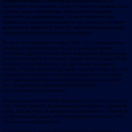
укоренению иврита в качестве разговорного языка. Он
подготовил текст решения, которое подписали раввины, габаи
синагог, главы общественных учреждений и наиболее
авторитетные домовладельцы. Согласно решению, они
обязывались поддерживать инициативу, которая постепенно
должна была привести к тому, что иврит из языка прошлого
станет живым разговорным языком общины.
Вслед за этим решением в начале 1911 года в Калинковичах
открылись ивритский детский сад и ивритская школа.
Учителями и воспитателями были выпускники Гродненских
курсов, в том числе Яков Барам, Авраам-Аба Слуцкий, Эстер
Клейнер и Сара Менделеева, да будет благословенна их
память. Этот воспитательный центр просуществовал два года
и закрылся из-за недостатка финансирования и ссор между
преподавателями, один из которых даже написал жалобу о
том, что программа обучения не соответствует
государственным требованиям.
Неудача очень огорчила Йосефа-Хаима. Он даже склонялся к
тому, чтобы покинуть Калинковичи и перебраться в большой
город. Долгие годы он вынашивал великую идею – перевести
Талмуд на иврит, однако жёсткая действительность не дала
этим мечтам осуществиться.
Под влиянием Дорожко некоторые юноши отправились в