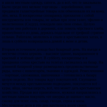
и шили местным одежду, сапоги, да и всё, что те заказывали.
Были среди них мелкие торговцы – коробейники, они
продавали галантерейные товары или обменивали их на кожу,
лён, меха. В воскресенье спозаранку, прихватив с собой
инструменты или товары, не забыв при этом талит, тфилин и
молитвенник (Сидур), покидали они свои семьи. Целую
неделю они работали в деревнях, ели ломоть чёрствого хлеба,
принесённого из дома, держась подальше от трефной стряпни
сельчан. Работали, молились и спали в крестьянских хатах, и
лишь к субботе возвращались домой к жене и детям.
Вторым источником дохода был базарный день. На въезде в
местечко стояла церковь – высокое здание, выкрашенное в
красный и зелёный цвет. В субботу, воскресенье и в
праздники сотни крестьян на телегах съезжались на базар. На
длинной базарной улице размещались продовольственные
ряды, лотки с инвентарём, тканями и одеждой. Ремесленники
– портные, сапожники, шапочники – готовились к базару
целую неделю. Все товары ждут покупателей. Скупщики
мечутся между крестьянскими подводами, покупается всё –
куры, яйца, овечья шерсть, всё, что может дать крестьянское
хозяйство. Продав все привезённое, мужики направлялись к
местным лавкам покупать «от шнурка до шапки»: масло,
смазку для телег, соль, сахар, гвозди, серпа и косы.
Местечковые дети в эти дни крутились возле своих