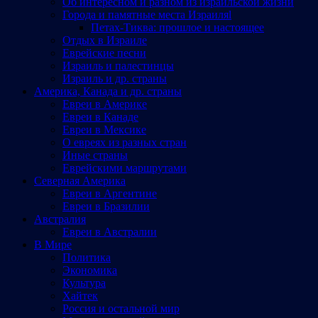
Об интересном и разном из израильской жизни
Города и памятные места Израиляl
Петах-Тиква: прошлое и настоящее
Отдых в Израиле
Еврейские песни
Израиль и палестинцы
Израиль и др. страны
Америка, Канада и др. страны
Евреи в Америке
Евреи в Канаде
Евреи в Мексике
О евреях из разных стран
Иные страны
Еврейскими маршрутами
Северная Америка
Евреи в Аргентине
Евреи в Бразилии
Австралия
Евреи в Австралии
В Мире
Политика
Экономика
Культура
Хайтек
Россия и остальной мир