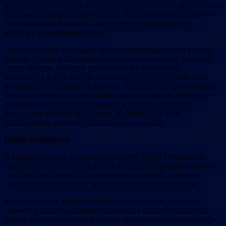
родителей-лавочников, присматривая за товаром, уберегая его
от нечистых на руку посетителей. Торговцы лесом искали в
толпе наёмных рабочих – лесорубов для вырубки леса,
взятого у помещика в аренду.
Около местечка проходила железнодорожная полоса Пинск-
Гомель. Станция Калинковичи обслуживала также уездный
город Мозырь, который располагался в нескольких
километрах к югу. Вокруг железнодорожной станции было
поселение чиновников и рабочих, обслуживающих станцию.
Местным евреям станция тоже давала заработок: извозчики
доставляли грузы в Калинковичи и Мозырь, грузчики
разгружали вагоны, лавочники обеспечивали всем
необходимым жителей станции и пассажиров…
Берко-Губернатор
В районе станции держал свою корчму Берко-Губернатор.
Прозвали его так потому, что он был знаком и ладил со всеми
– от простых рабочих до руководства станции, почтовых
служащих, жандармов и других представителей власти.
В его заведение заходили местные пропустить стопочку
горькой и закусить деликатесами жены Берко-Губернатора
Фейги-Рейзл, известной в округе приготовлением особенно