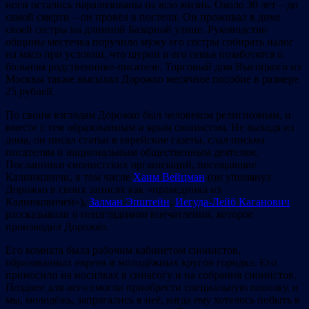
ноги остались парализованы на всю жизнь. Около 30 лет – до
самой смерти – он провёл в постели. Он проживал в доме
своей сестры на длинной Базарной улице. Руководство
общины местечка поручило мужу его сестры собирать налог
на мясо при условии, что шурин и его семья позаботятся о
больном родственнике-писателе. Торговый дом Высоцкого из
Москвы также высылал Дорожко месячное пособие в размере
25 рублей.
По своим взглядам Дорожко был человеком религиозным, и
вместе с тем образованным и ярым сионистом. Не выходя из
дома, он писал статьи в еврейские газеты, слал письма
писателям и национальным общественным деятелям.
Посланники сионистских организаций, посещавшие
Калинковичи, в том числе
Хаим Вейцман
(он упомянул
Дорожко в своих записях как «праведника из
Калинковичей»),
Залман Эпштейн
,
Иегуда-Лейб Каганович
рассказывали о неизгладимом впечатлении, которое
производил Дорожко.
Его комната была рабочим кабинетом сионистов,
образованных евреев и молодёжных кругов городка. Его
приносили на носилках в синагогу и на собрания сионистов.
Позднее для него смогли приобрести специальную повозку, и
мы, молодёжь, запрягались в неё, когда ему хотелось побыть в