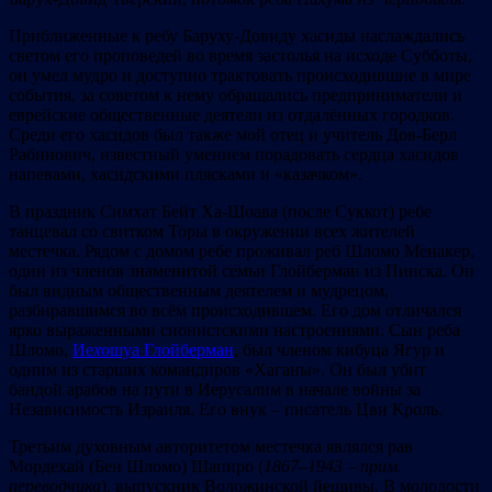
Приближенные к ребу Баруху-Довиду хасиды наслаждались
светом его проповедей во время застолья на исходе Субботы,
он умел мудро и доступно трактовать происходившие в мире
события, за советом к нему обращались предприниматели и
еврейские общественные деятели из отдалённых городков.
Среди его хасидов был также мой отец и учитель Дов-Берл
Рабинович, известный умением порадовать сердца хасидов
напевами, хасидскими плясками и «казачком».
В праздник Симхат Бейт Ха-Шоава (после Суккот) ребе
танцевал со свитком Торы в окружении всех жителей
местечка. Рядом с домом ребе проживал реб Шломо Менакер,
один из членов знаменитой семьи Глойберман из Пинска. Он
был видным общественным деятелем и мудрецом,
разбиравшимся во всём происходившем. Его дом отличался
ярко выраженными сионистскими настроениями. Сын реба
Шломо,
Ие
х
ошуа Глойберман
, был членом кибуца Ягур и
одним из старших командиров «Хаганы». Он был убит
бандой арабов на пути в Иерусалим в начале войны за
Независимость Израиля. Его внук – писатель Цви Кроль.
Третьим духовным авторитетом местечка являлся рав
Мордехай (Бен Шломо) Шапиро (
1867
–
1943
–
прим
.
переводчика
), выпускник Воложинской йешивы. В молодости