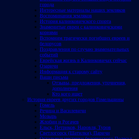
города
Интересные материалы наших земляков
Воспоминания земляков
История калинковичского спорта
Знаменитые евреи с калинковичскими
корнями
Вспомним трагически погибших евреев и
белорусов
Поздравления по случаю знаменательных
событий
Еврейская жизнь в Калинковичах сейчас
Озаричи
Информация к старому сайту
Ваши письма
Отзывы, предложения, уточнения,
дополнения
Кто кого ищет
История евреев других городов Гомельщины
Гомель
Речица и Василевичи
Мозырь
Жлобин и Рогачев
Ельск, Петриков, Наровля, Туров
Светлогорск (Шатилки), Паричи
Остальные местечки белорусского Полесья