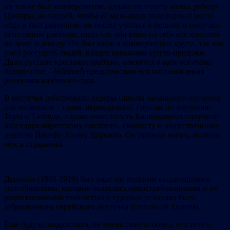
он также был коммерсантом, однако по совету жены, ребецн
Ципоры, желавшей, чтобы её муж-аврэх унаследовал место
отца и был раввином, он пошел учиться в йешиву и получил
аттестацию раввина, тогда как она взяла на себя все хлопоты
по дому и доходу. Он был вхож в коммерческие круги, так как
умел рассудить людей, владел навыками купли-продажи.
Даже русские крестьяне (
видимо, имеются в виду всё-таки
белорусские – belisrael
) предпочитали его постановления
решениям казённого суда.
В местечке действовали хедеры (школы начального обучения
для мальчиков – прим. переводчика), группы по изучению
Торы и Талмуда, однако известность Калинковичи получили
благодаря ивритскому писателю, сионисту и общественному
деятелю Йосефу-Хаиму Дорожко. Он прожил жизнь, полную
мук и страданий.
Дорожко (1869-1919) был наделён редкими выдающимися
способностями, которые оказались невостребованными и не
реализованными полностью в суровых условиях быта
заброшенного еврейского местечка Восточной Европы.
Ещё будучи подростком, он очень тяжело болел, его тело и