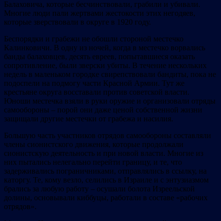
Балаховича, которые бесчинствовали, грабили и убивали.
Многие люди пали жертвами жестокости этих негодяев,
которые зверствовали в округе в 1920 году.
Беспорядки и грабежи не обошли стороной местечко
Калинковичи. В одну из ночей, когда в местечко ворвались
банды балаховцев, десять евреев, попытавшиеся оказать
сопротивление, были зверски убиты. В течение нескольких
недель в маленьком городке свирепствовали бандиты, пока не
подоспели на подмогу части Красной Армии. Тут же
крестьяне округа восставали против советской власти.
Юноши местечка взяли в руки оружие и организовали отряды
самообороны – порой они даже ценой собственной жизни
защищали другие местечки от грабежа и насилия.
Большую часть участников отрядов самообороны составляли
члены сионистского движения, которые продолжали
сионистскую деятельность и при новой власти. Многие из
них пытались нелегально перейти границу, и те, что
задерживались пограничниками, отправлялись в ссылку, на
каторгу. Те, кому везло, селились в Израиле и с энтузиазмом
брались за любую работу – осушали болота Изреельской
долины, основывали киббуцы, работали в составе «рабочих
отрядов».