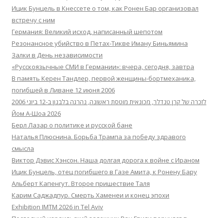
Ицик Бунцель в Кнессете о том, как Ронен Бар организовал
встречу с ним
Германия: Великий исход, написанный шепотом
Резонансное убийство в Петах-Тикве Иману Биньямина
Залки в День независимости
«Русскоязычные СМИ в Германии»: вчера, сегодня, завтра
В память Керен Тандлер, первой женщины-бортмеханика,
погибшей в Ливане 12 июня 2006
לזכרה של קרן טנדלר, מכונאית מוטסת ראשונה, נהרגה בלבנון ב-12 ביוני 2006
Йом А-Шоа 2026
Берл Лазар о политике и русской бане
Наталья Плюснина. Борьба Трампа за победу здравого
смысла
Виктор Дэвис Хэнсон. Наша долгая дорога к войне с Ираном
Ицик Бунцель, отец погибшего в Газе Амита, к Ронену Бару
Альберт Капенгут. Второе пришествие Таля
Карим Саджадпур. Смерть Хаменеи и конец эпохи
Exhibition IMTM 2026 in Tel Aviv