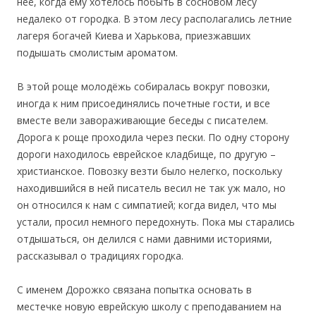
неё, когда ему хотелось побыть в сосновом лесу
недалеко от городка. В этом лесу располагались летние
лагеря богачей Киева и Харькова, приезжавших
подышать смолистым ароматом.
В этой роще молодёжь собиралась вокруг повозки,
иногда к ним присоединялись почетные гости, и все
вместе вели завораживающие беседы с писателем.
Дорога к роще проходила через пески. По одну сторону
дороги находилось еврейское кладбище, по другую –
христианское. Повозку везти было нелегко, поскольку
находившийся в ней писатель весил не так уж мало, но
он относился к нам с симпатией; когда видел, что мы
устали, просил немного передохнуть. Пока мы старались
отдышаться, он делился с нами давними историями,
рассказывал о традициях городка.
С именем Дорожко связана попытка основать в
местечке новую еврейскую школу с преподаванием на