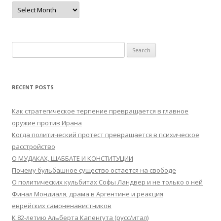
Archives
Search
for:
RECENT POSTS
Как стратегическое терпение превращается в главное
оружие против Ирана
Когда политический протест превращается в психическое
расстройство
О МУДАКАХ, ШАББАТЕ И КОНСТИТУЦИИ
Почему бульбашное существо остается на свободе
О политических кульбитах Софы Ландвер и не только о ней
Финал Мондиаля, драма в Аргентине и реакция
еврейских самоненавистников
К 82-летию Альберта Капенгута (русс/итал)