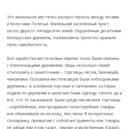
Это маленькое местечко распростёрлось между лесами
и болотами Полесья. Маленький населённый пункт,
около двухсот пятидесяти семей. Окружённые десятками
белорусских деревень, Калинковичи трепетно хранили
свою самобытность.
Все заработки местечковых евреев тесно были связаны
с близлежащими деревнями. Лишь несколько семей
относились к зажиточным – торговцы лесом, пшеницей,
чиновники. Половина местечковцев были «обходчиками
деревень»: в основном портные и сапожники, которые
ходили по деревням и шили местным одежду, сапоги, да и
всё, что те заказывали. Были среди них мелкие торговцы
– коробейники, они продавали галантерейные товары
или обменивали их на кожу, лён, меха. В воскресенье
спозаранку, прихватив с собой инструменты или товары,
не забыв при этом талит, тфилин и молитвенник (Сидур),