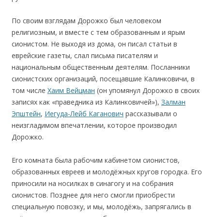
По своим взглядам Дорожко был человеком
религиозным, и вместе с тем образованным и ярым
сионистом. Не выходя из дома, он писал статьи в
еврейские газеты, слал письма писателям и
национальным общественным деятелям. Посланники
сионистских организаций, посещавшие Калинковичи, в
том числе
Хаим Вейцман
(он упомянул Дорожко в своих
записях как «праведника из Калинковичей»),
Залман
Эпштейн
,
Иегуда-Лейб Каганович
рассказывали о
неизгладимом впечатлении, которое производил
Дорожко.
Его комната была рабочим кабинетом сионистов,
образованных евреев и молодёжных кругов городка. Его
приносили на носилках в синагогу и на собрания
сионистов. Позднее для него смогли приобрести
специальную повозку, и мы, молодёжь, запрягались в