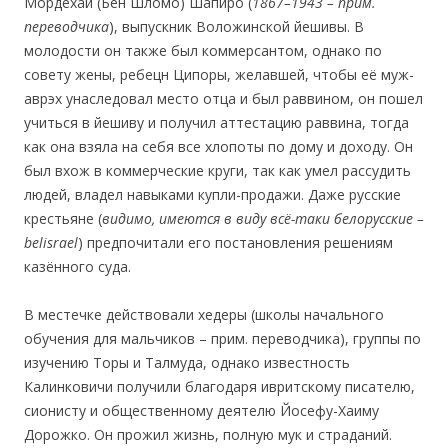
Мордехай (Бен Шломо) Шапиро (
1867
–
1943
–
прим
.
переводчика
), выпускник Воложинской йешивы. В
молодости он также был коммерсантом, однако по
совету жены, ребецн Ципоры, желавшей, чтобы её муж-
аврэх унаследовал место отца и был раввином, он пошел
учиться в йешиву и получил аттестацию раввина, тогда
как она взяла на себя все хлопоты по дому и доходу. Он
был вхож в коммерческие круги, так как умел рассудить
людей, владел навыками купли-продажи. Даже русские
крестьяне (
видимо, имеются в виду всё-таки белорусские –
belisrael
) предпочитали его постановления решениям
казённого суда.
В местечке действовали хедеры (школы начального
обучения для мальчиков – прим. переводчика), группы по
изучению Торы и Талмуда, однако известность
Калинковичи получили благодаря ивритскому писателю,
сионисту и общественному деятелю Йосефу-Хаиму
Дорожко. Он прожил жизнь, полную мук и страданий.