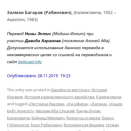
Залман Багарав (Рабинович)
,
(Калинковичи, 1902 –
Ашкелон, 1983)
Перевод
Нины Эстис
(Модиин-Иллит) при
участии
Давида Агранова
(поселение Алоней Аба).
Допускается использование данного перевода в
некоммерческих целях со ссылкой на переводчиков и
сайт
belisrael.info
Опубликовано 28.11.2019 19:23
This entry was posted in
Еврейское местечко
,
История
Израиля
,
История калинковичского еврейства
,
Калинковичи
and tagged
«Лестница Яакова»
,
«Ха-Цфира»
,
«Хагана»
,
«Хацер
Бейт Акнесет»
,
Авраам-Аба Слуцкий
,
банды Булак-
Балаховича
,
Бейниш Миневич
,
белорусы и евреи
,
Берко-
Губернатор
,
Берл Рабинович
,
Воложинская йешива
,
гетман