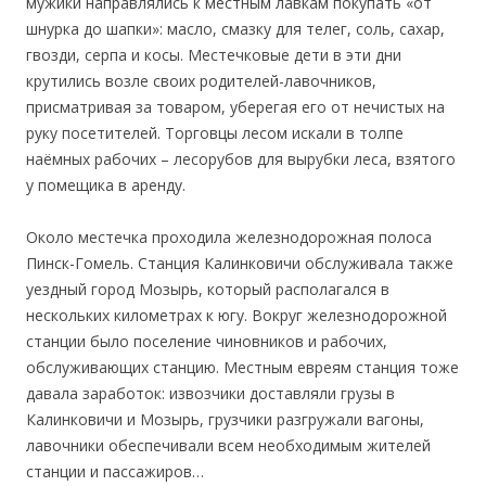
мужики направлялись к местным лавкам покупать «от
шнурка до шапки»: масло, смазку для телег, соль, сахар,
гвозди, серпа и косы. Местечковые дети в эти дни
крутились возле своих родителей-лавочников,
присматривая за товаром, уберегая его от нечистых на
руку посетителей. Торговцы лесом искали в толпе
наёмных рабочих – лесорубов для вырубки леса, взятого
у помещика в аренду.
Около местечка проходила железнодорожная полоса
Пинск-Гомель. Станция Калинковичи обслуживала также
уездный город Мозырь, который располагался в
нескольких километрах к югу. Вокруг железнодорожной
станции было поселение чиновников и рабочих,
обслуживающих станцию. Местным евреям станция тоже
давала заработок: извозчики доставляли грузы в
Калинковичи и Мозырь, грузчики разгружали вагоны,
лавочники обеспечивали всем необходимым жителей
станции и пассажиров…