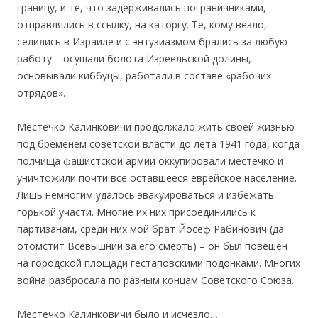
границу, и те, что задерживались пограничниками,
отправлялись в ссылку, на каторгу. Те, кому везло,
селились в Израиле и с энтузиазмом брались за любую
работу – осушали болота Изреельской долины,
основывали киббуцы, работали в составе «рабочих
отрядов».
Местечко Калинковичи продолжало жить своей жизнью
под бременем советской власти до лета 1941 года, когда
полчища фашистской армии оккупировали местечко и
уничтожили почти всё оставшееся еврейское население.
Лишь немногим удалось эвакуироваться и избежать
горькой участи. Многие их них присоединились к
партизанам, среди них мой брат Йосеф Рабинович (да
отомстит Всевышний за его смерть) – он был повешен
на городской площади гестаповскими подонками. Многих
война разбросала по разным концам Советского Союза.
Местечко Калинковичи было и исчезло…