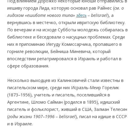
Под влиянием Дорожко некоторые юноши отправились в
иешиву города Лида, которую основал рав Райнес (
см. о
лидском «ешиботе нового типа»
здесь
– belisrael
), а
вернувшись в местечко, открыли ивритскую библиотеку.
По вечерам и на исходе Субботы молодежь собиралась в
библиотеке и беседовали о насущных проблемах. Среди
них я припоминаю Иегуду Комиссарчика, пропавшего в
горниле революции, Бейниша Миневича, который
впоследствии репатриировался в Израиль и работал в
сфере образования.
Несколько выходцев из Калинковичей стали известны в
писательском мире, среди них Исраэль-Меир Горелик
(1873–1956), учитель и писатель, поселившийся в
Аргентине, Шломо Сайман (родился в 1895), идишский
писатель и фольклорист, живший в США, Залман Телесин
(
годы жизни 1907–1996 – belisrael
), писал на идише в СССР
и в Израиле.