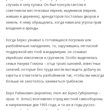
случаях и силу кулака. Он был консультантом и
советником местечковых евреев, ишувников (евреев,
живших в деревнях), арендаторов постоялых дворов и
земель. К нему обращались, когда нависала угроза прав
владения и аренды.
Когда Берко узнавал о готовящихся погромах или
разбойничьих нападениях, то, заручившись негласной
поддержкой местной жандармерии, он созывал
еврейских извозчиков и грузчиков. Особо выделялась
семья Нахума Гомона – отца троих сыновей, известных
силачей, которые без труда могли вытащить добычу из
кареты и отметелить разбойников так, чтобы им никогда
больше не захотелось заниматься грабежом.
Берл Рабинович (
вероятно
,
тот же Берко-Губернатор –
прим
.
Н.
Эстис
) возглавлял отряд местной самообороны
в напряженные дни 1905 года, а та же в годы русско-