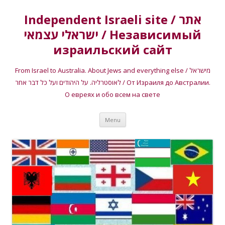
Independent Israeli site / אתר
ישראלי עצמאי / Независимый
израильский сайт
From Israel to Australia. About Jews and everything else / מישראל
לאוסטרליה. על היהודים ועל כל דבר אחר / От Израиля до Австралии.
О евреях и обо всем на свете
Skip
Menu
to
content