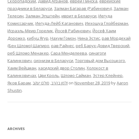
Скоропадский
,
Давид Агранов
,
евреи Пинска
,
еврейские
праздники в Беларуси
,
Залман Багарав (Рабинович)
,
Залман
Телесин
,
Залман Эпштейн
,
иврит в Беларуси
,
Иегуда
Комиссарчик
,
Иегуда-Лейб Каганович
,
Иехошуа Глойберман
,
Исраэль-Меир Горелик
,
Йосеф Рабинович
,
Йосеф Хаим
Дорожко
,
кибуц Ягур
,
Нахум Гомон
,
Нина Эстис
,
рав Мордехай
(Бен Шломо) Шапиро
,
рав Райнес
,
реб Барух-Довид Тверский
,
реб Шломо Менакер
,
Сара Менделеева
,
синагоги
Калинкович
,
сионизм в Беларуси
,
Торговый дом Высоцкого
,
Хаим Вейцман
,
хасидский двор Столин
,
Холокост в
Калинковичах
,
Цви Кроль
,
Шломо Сайман
,
Эстер Клейнер
,
Яков Барам
,
סולם יעקב
,
זלמן בהרב
on
November 28, 2019
by
Aaron
Shustin
.
ARCHIVES