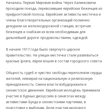
Началась Первая Мировая война. Через Калинковичи
проходили поезда, перевозившие еврейских беженцев из
прифронтовой полосы. Еврейские активисты местечка и
члены благотворительных организаций посменно
дежурили на железнодорожной станции, встречая
беженцев и снабжая их всем необходимым для
дальнейшей дороги: продовольствием, одеждой.
В начале 1917 года было свергнуто царское
правительство. На улицах местечка стали развеваться
красные флаги, евреи вошли в состав городского совета.
Общность судеб и чувство свободы переполняли сердца
жителей, невзирая на национальную и религиозную
принадлежность. Смена власти взбудоражила и
сионистское движение. Еврейская молодёжь принимала
участие в бурных дискуссиях в синагогах между
активистами Бунда и сионистскими партиями, в
подготовке к выборам. Доля участия молодого