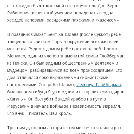
его хасидов был также мой отец и учитель Дов-Берл
Рабинович, известный умением порадовать сердца
хасидов напевами, хасидскими плясками и «казачком».
В праздник Симхат Бейт Ха-Шоава (после Суккот) ребе
танцевал со свитком Торы в окружении всех жителей
местечка. Рядом с домом ребе проживал реб Шломо
Менакер, один из членов знаменитой семьи Глойберман
из Пинска. Он был видным общественным деятелем и
мудрецом, разбиравшимся во всём происходившем. Его
дом отличался ярко выраженными сионистскими
настроениями. Сын реба Шломо,
Ие
х
ошуа Глойберман
,
был членом кибуца Ягур и одним из старших командиров
«Хаганы». Он был убит бандой арабов на пути в
Иерусалим в начале войны за Независимость Израиля.
Его внук – писатель Цви Кроль.
Третьим духовным авторитетом местечка являлся рав