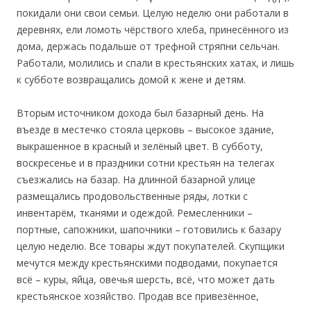
покидали они свои семьи. Целую неделю они работали в
деревнях, ели ломоть чёрствого хлеба, принесённого из
дома, держась подальше от трефной стряпни сельчан.
Работали, молились и спали в крестьянских хатах, и лишь
к субботе возвращались домой к жене и детям.
Вторым источником дохода был базарный день. На
въезде в местечко стояла церковь – высокое здание,
выкрашенное в красный и зелёный цвет. В субботу,
воскресенье и в праздники сотни крестьян на телегах
съезжались на базар. На длинной базарной улице
размещались продовольственные ряды, лотки с
инвентарём, тканями и одеждой. Ремесленники –
портные, сапожники, шапочники – готовились к базару
целую неделю. Все товары ждут покупателей. Скупщики
мечутся между крестьянскими подводами, покупается
всё – куры, яйца, овечья шерсть, всё, что может дать
крестьянское хозяйство. Продав все привезённое,