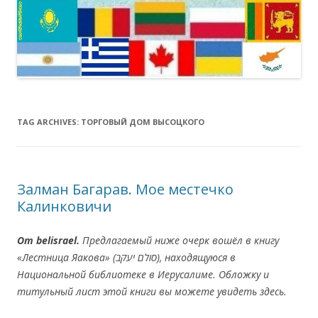
TAG ARCHIVES:
ТОРГОВЫЙ ДОМ ВЫСОЦКОГО
Залман Багарав. Мое местечко
Калинковичи
От belisrael
.
Пр
едлагаемый
ниже
очерк
в
ошёл
в книгу
«
Лестница Яакова
»
(
סולם יעקב
), нахо
дящую
ся
в
Национальной библиотеке в Иерусалиме
. О
бложку и
титульный
л
ист
этой книги вы
можете увидеть
здесь
.