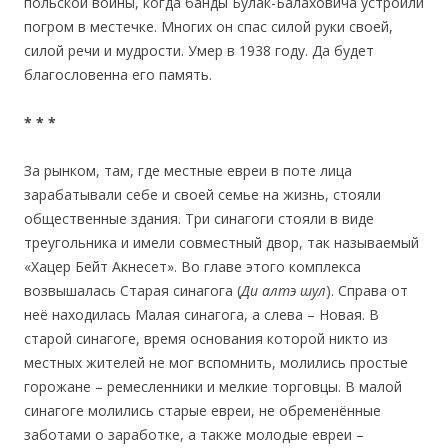
польской войны, когда банды Булак-Балаховича устроили
погром в местечке. Многих он спас силой руки своей,
силой речи и мудрости. Умер в 1938 году. Да будет
благословенна его память.
* * *
За рынком, там, где местные евреи в поте лица
зарабатывали себе и своей семье на жизнь, стояли
общественные здания. Три синагоги стояли в виде
треугольника и имели совместный двор, так называемый
«Хацер Бейт Акнесет». Во главе этого комплекса
возвышалась Старая синагога (
Д
и
алт
э
шул
). Справа от
неё находилась Малая синагога, а слева – Новая. В
старой синагоге, время основания которой никто из
местных жителей не мог вспомнить, молились простые
горожане – ремесленники и мелкие торговцы. В малой
синагоге молились старые евреи, не обременённые
заботами о заработке, а также молодые евреи –