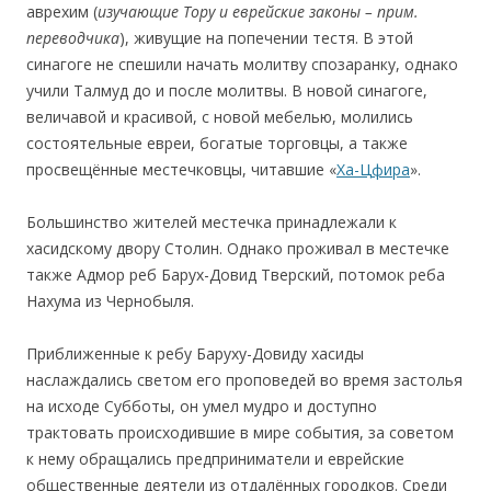
аврехим (
изучающие Тору и еврейские законы
–
прим.
переводчика
), живущие на попечении тестя. В этой
синагоге не спешили начать молитву спозаранку, однако
учили Талмуд до и после молитвы. В новой синагоге,
величавой и красивой, с новой мебелью, молились
состоятельные евреи, богатые торговцы, а также
просвещённые местечковцы, читавшие «
Ха-Цфира
».
Большинство жителей местечка принадлежали к
хасидскому двору Столин. Однако проживал в местечке
также Адмор реб Барух-Довид Тверский, потомок реба
Нахума из Чернобыля.
Приближенные к ребу Баруху-Довиду хасиды
наслаждались светом его проповедей во время застолья
на исходе Субботы, он умел мудро и доступно
трактовать происходившие в мире события, за советом
к нему обращались предприниматели и еврейские
общественные деятели из отдалённых городков. Среди