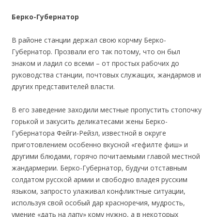
Берко-Губернатор
В районе станции держал свою корчму Берко-
Губернатор. Прозвали его так потому, что он был
знаком и ладил со всеми – от простых рабочих до
руководства станции, почтовых служащих, жандармов и
других представителей власти.
В его заведение заходили местные пропустить стопочку
горькой и закусить деликатесами жены Берко-
Губернатора Фейги-Рейзл, известной в округе
приготовлением особенно вкусной «гефилте фиш» и
другими блюдами, горячо почитаемыми главой местной
жандармерии. Берко-Губернатор, будучи отставным
солдатом русской армии и свободно владея русским
языком, запросто улаживал конфликтные ситуации,
используя свой особый дар красноречия, мудрость,
умение «дать на лапу» кому нужно, а в некоторых