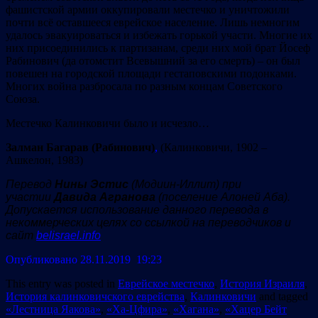
фашистской армии оккупировали местечко и уничтожили
почти всё оставшееся еврейское население. Лишь немногим
удалось эвакуироваться и избежать горькой участи. Многие их
них присоединились к партизанам, среди них мой брат Йосеф
Рабинович (да отомстит Всевышний за его смерть) – он был
повешен на городской площади гестаповскими подонками.
Многих война разбросала по разным концам Советского
Союза.
Местечко Калинковичи было и исчезло…
Залман Багарав (Рабинович)
,
(Калинковичи, 1902 –
Ашкелон, 1983)
Перевод
Нины Эстис
(Модиин-Иллит) при
участии
Давида Агранова
(поселение Алоней Аба).
Допускается использование данного перевода в
некоммерческих целях со ссылкой на переводчиков и
сайт
belisrael.info
Опубликовано 28.11.2019 19:23
This entry was posted in
Еврейское местечко
,
История Израиля
,
История калинковичского еврейства
,
Калинковичи
and tagged
«Лестница Яакова»
,
«Ха-Цфира»
,
«Хагана»
,
«Хацер Бейт