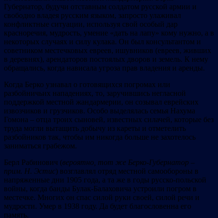
Губернатор, будучи отставным солдатом русской армии и
свободно владея русским языком, запросто улаживал
конфликтные ситуации, используя свой особый дар
красноречия, мудрость, умение «дать на лапу» кому нужно, а в
некоторых случаях и силу кулака. Он был консультантом и
советником местечковых евреев, ишувников (евреев, живших
в деревнях), арендаторов постоялых дворов и земель. К нему
обращались, когда нависала угроза прав владения и аренды.
Когда Берко узнавал о готовящихся погромах или
разбойничьих нападениях, то, заручившись негласной
поддержкой местной жандармерии, он созывал еврейских
извозчиков и грузчиков. Особо выделялась семья Нахума
Гомона – отца троих сыновей, известных силачей, которые без
труда могли вытащить добычу из кареты и отметелить
разбойников так, чтобы им никогда больше не захотелось
заниматься грабежом.
Берл Рабинович (
вероятно
,
тот же Берко-Губернатор –
прим
.
Н.
Эстис
) возглавлял отряд местной самообороны в
напряженные дни 1905 года, а та же в годы русско-польской
войны, когда банды Булак-Балаховича устроили погром в
местечке. Многих он спас силой руки своей, силой речи и
мудрости. Умер в 1938 году. Да будет благословенна его
память.