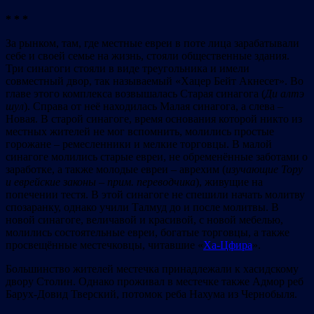
* * *
За рынком, там, где местные евреи в поте лица зарабатывали
себе и своей семье на жизнь, стояли общественные здания.
Три синагоги стояли в виде треугольника и имели
совместный двор, так называемый «Хацер Бейт Акнесет». Во
главе этого комплекса возвышалась Старая синагога (
Д
и
алт
э
шул
). Справа от неё находилась Малая синагога, а слева –
Новая. В старой синагоге, время основания которой никто из
местных жителей не мог вспомнить, молились простые
горожане – ремесленники и мелкие торговцы. В малой
синагоге молились старые евреи, не обременённые заботами о
заработке, а также молодые евреи – аврехим (
изучающие Тору
и еврейские законы
–
прим.
переводчика
), живущие на
попечении тестя. В этой синагоге не спешили начать молитву
спозаранку, однако учили Талмуд до и после молитвы. В
новой синагоге, величавой и красивой, с новой мебелью,
молились состоятельные евреи, богатые торговцы, а также
просвещённые местечковцы, читавшие «
Ха-Цфира
».
Большинство жителей местечка принадлежали к хасидскому
двору Столин. Однако проживал в местечке также Адмор реб
Барух-Довид Тверский, потомок реба Нахума из Чернобыля.