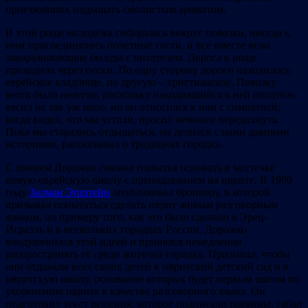
приезжавших подышать смолистым ароматом.
В этой роще молодёжь собиралась вокруг повозки, иногда к
ним присоединялись почетные гости, и все вместе вели
завораживающие беседы с писателем. Дорога к роще
проходила через пески. По одну сторону дороги находилось
еврейское кладбище, по другую – христианское. Повозку
везти было нелегко, поскольку находившийся в ней писатель
весил не так уж мало, но он относился к нам с симпатией;
когда видел, что мы устали, просил немного передохнуть.
Пока мы старались отдышаться, он делился с нами давними
историями, рассказывал о традициях городка.
С именем Дорожко связана попытка основать в местечке
новую еврейскую школу с преподаванием на иврите. В 1909
году
Залман Эпштейн
опубликовал брошюру, в которой
призывал попытаться сделать иврит живым разговорным
языком, по примеру того, как это было сделано в Эрец-
Исраэль и в нескольких городках России. Дорожко
воодушевился этой идеей и принялся немедленно
распространять её среди жителей городка. Призывал, чтобы
они отдавали всех своих детей в ивритский детский сад и в
ивритскую школу, основание которых будет первым шагом по
укоренению иврита в качестве разговорного языка. Он
подготовил текст решения, которое подписали раввины, габаи