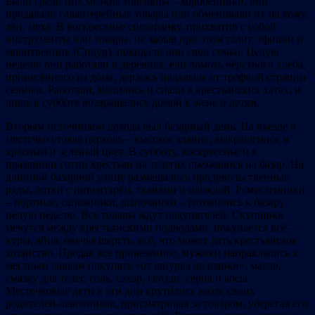
Были среди них мелкие торговцы – коробейники, они
продавали галантерейные товары или обменивали их на кожу,
лён, меха. В воскресенье спозаранку, прихватив с собой
инструменты или товары, не забыв при этом талит, тфилин и
молитвенник (Сидур), покидали они свои семьи. Целую
неделю они работали в деревнях, ели ломоть чёрствого хлеба,
принесённого из дома, держась подальше от трефной стряпни
сельчан. Работали, молились и спали в крестьянских хатах, и
лишь к субботе возвращались домой к жене и детям.
Вторым источником дохода был базарный день. На въезде в
местечко стояла церковь – высокое здание, выкрашенное в
красный и зелёный цвет. В субботу, воскресенье и в
праздники сотни крестьян на телегах съезжались на базар. На
длинной базарной улице размещались продовольственные
ряды, лотки с инвентарём, тканями и одеждой. Ремесленники
– портные, сапожники, шапочники – готовились к базару
целую неделю. Все товары ждут покупателей. Скупщики
мечутся между крестьянскими подводами, покупается всё –
куры, яйца, овечья шерсть, всё, что может дать крестьянское
хозяйство. Продав все привезённое, мужики направлялись к
местным лавкам покупать «от шнурка до шапки»: масло,
смазку для телег, соль, сахар, гвозди, серпа и косы.
Местечковые дети в эти дни крутились возле своих
родителей-лавочников, присматривая за товаром, уберегая его