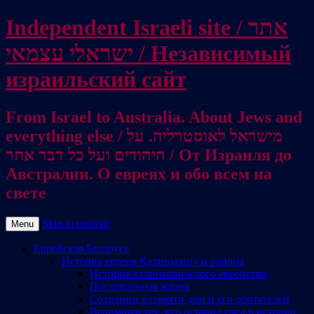
Independent Israeli site / אתר
ישראלי עצמאי / Независимый
израильский сайт
From Israel to Australia. About Jews and
everything else / מישראל לאוסטרליה. על
היהודים ועל כל דבר אחר / От Израиля до
Австралии. О евреях и обо всем на
свете
Skip to content
Menu
Еврейская Беларусь
История евреев Калинкович и района
История калинковичского еврейства
Послевоенная жизнь
Сохраним в памяти дом и его обитателей
Вспомним тех, кто оставил след в истории