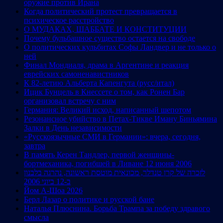
оружие против Ирана
Когда политический протест превращается в
психическое расстройство
О МУДАКАХ, ШАББАТЕ И КОНСТИТУЦИИ
Почему бульбашное существо остается на свободе
О политических кульбитах Софы Ландвер и не только о
ней
Финал Мондиаля, драма в Аргентине и реакция
еврейских самоненавистников
К 82-летию Альберта Капенгута (русс/итал)
Ицик Бунцель в Кнессете о том, как Ронен Бар
организовал встречу с ним
Германия: Великий исход, написанный шепотом
Резонансное убийство в Петах-Тикве Иману Биньямина
Залки в День независимости
«Русскоязычные СМИ в Германии»: вчера, сегодня,
завтра
В память Керен Тандлер, первой женщины-
бортмеханика, погибшей в Ливане 12 июня 2006
לזכרה של קרן טנדלר, מכונאית מוטסת ראשונה, נהרגה בלבנון
ב-12 ביוני 2006
Йом А-Шоа 2026
Берл Лазар о политике и русской бане
Наталья Плюснина. Борьба Трампа за победу здравого
смысла