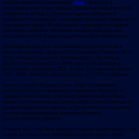
лидском «ешиботе нового типа»
здесь
– belisrael
), а
вернувшись в местечко, открыли ивритскую библиотеку. По
вечерам и на исходе Субботы молодежь собиралась в
библиотеке и беседовали о насущных проблемах. Среди них я
припоминаю Иегуду Комиссарчика, пропавшего в горниле
революции, Бейниша Миневича, который впоследствии
репатриировался в Израиль и работал в сфере образования.
Несколько выходцев из Калинковичей стали известны в
писательском мире, среди них Исраэль-Меир Горелик (1873–
1956), учитель и писатель, поселившийся в Аргентине,
Шломо Сайман (родился в 1895), идишский писатель и
фольклорист, живший в США, Залман Телесин (
годы жизни
1907–1996 – belisrael
), писал на идише в СССР и в Израиле.
Началась Первая Мировая война. Через Калинковичи
проходили поезда, перевозившие еврейских беженцев из
прифронтовой полосы. Еврейские активисты местечка и
члены благотворительных организаций посменно дежурили
на железнодорожной станции, встречая беженцев и снабжая
их всем необходимым для дальнейшей дороги:
продовольствием, одеждой.
В начале 1917 года было свергнуто царское правительство. На
улицах местечка стали развеваться красные флаги, евреи