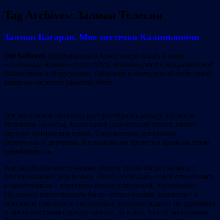
Tag Archives:
Залман Телесин
Залман Багарав. Мое местечко Калинковичи
От belisrael
.
Пр
едлагаемый
ниже
очерк
в
ошёл
в книгу
«
Лестница Яакова
»
(
סולם יעקב
), нахо
дящую
ся
в Национальной
библиотеке в Иерусалиме
. О
бложку и титульный
л
ист
этой
книги вы
можете увидеть
здесь
.
Это маленькое местечко распростёрлось между лесами и
болотами Полесья. Маленький населённый пункт, около
двухсот пятидесяти семей. Окружённые десятками
белорусских деревень, Калинковичи трепетно хранили свою
самобытность.
Все заработки местечковых евреев тесно были связаны с
близлежащими деревнями. Лишь несколько семей относились
к зажиточным – торговцы лесом, пшеницей, чиновники.
Половина местечковцев были «обходчиками деревень»: в
основном портные и сапожники, которые ходили по деревням
и шили местным одежду, сапоги, да и всё, что те заказывали.