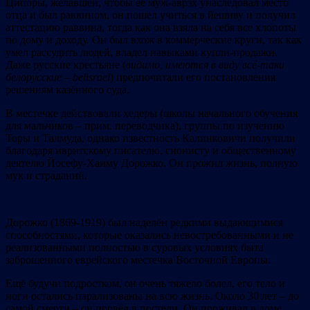
Ципоры, желавшей, чтобы её муж-аврэх унаследовал место
отца и был раввином, он пошел учиться в йешиву и получил
аттестацию раввина, тогда как она взяла на себя все хлопоты
по дому и доходу. Он был вхож в коммерческие круги, так как
умел рассудить людей, владел навыками купли-продажи.
Даже русские крестьяне (
видимо, имеются в виду всё-таки
белорусские – belisrael
) предпочитали его постановления
решениям казённого суда.
В местечке действовали хедеры (школы начального обучения
для мальчиков – прим. переводчика), группы по изучению
Торы и Талмуда, однако известность Калинковичи получили
благодаря ивритскому писателю, сионисту и общественному
деятелю Йосефу-Хаиму Дорожко. Он прожил жизнь, полную
мук и страданий.
Дорожко (1869-1919) был наделён редкими выдающимися
способностями, которые оказались невостребованными и не
реализованными полностью в суровых условиях быта
заброшенного еврейского местечка Восточной Европы.
Ещё будучи подростком, он очень тяжело болел, его тело и
ноги остались парализованы на всю жизнь. Около 30 лет – до
самой смерти – он провёл в постели. Он проживал в доме