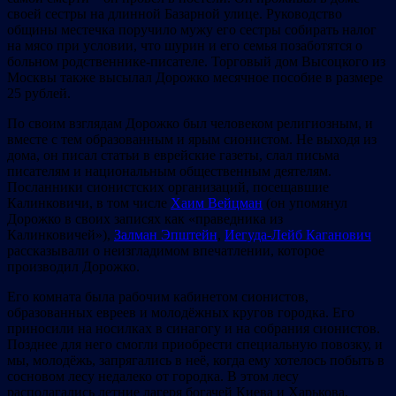
своей сестры на длинной Базарной улице. Руководство
общины местечка поручило мужу его сестры собирать налог
на мясо при условии, что шурин и его семья позаботятся о
больном родственнике-писателе. Торговый дом Высоцкого из
Москвы также высылал Дорожко месячное пособие в размере
25 рублей.
По своим взглядам Дорожко был человеком религиозным, и
вместе с тем образованным и ярым сионистом. Не выходя из
дома, он писал статьи в еврейские газеты, слал письма
писателям и национальным общественным деятелям.
Посланники сионистских организаций, посещавшие
Калинковичи, в том числе
Хаим Вейцман
(он упомянул
Дорожко в своих записях как «праведника из
Калинковичей»),
Залман Эпштейн
,
Иегуда-Лейб Каганович
рассказывали о неизгладимом впечатлении, которое
производил Дорожко.
Его комната была рабочим кабинетом сионистов,
образованных евреев и молодёжных кругов городка. Его
приносили на носилках в синагогу и на собрания сионистов.
Позднее для него смогли приобрести специальную повозку, и
мы, молодёжь, запрягались в неё, когда ему хотелось побыть в
сосновом лесу недалеко от городка. В этом лесу
располагались летние лагеря богачей Киева и Харькова,