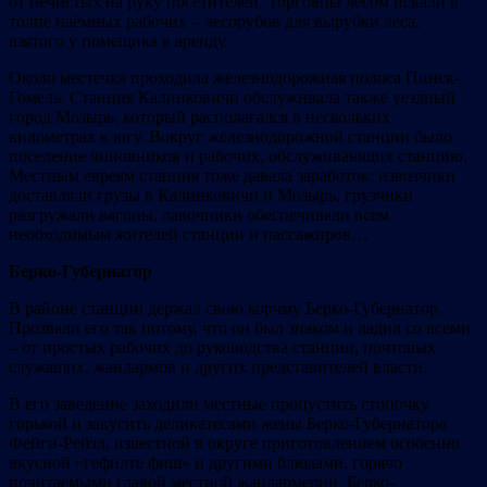
от нечистых на руку посетителей. Торговцы лесом искали в
толпе наёмных рабочих – лесорубов для вырубки леса,
взятого у помещика в аренду.
Около местечка проходила железнодорожная полоса Пинск-
Гомель. Станция Калинковичи обслуживала также уездный
город Мозырь, который располагался в нескольких
километрах к югу. Вокруг железнодорожной станции было
поселение чиновников и рабочих, обслуживающих станцию.
Местным евреям станция тоже давала заработок: извозчики
доставляли грузы в Калинковичи и Мозырь, грузчики
разгружали вагоны, лавочники обеспечивали всем
необходимым жителей станции и пассажиров…
Берко-Губернатор
В районе станции держал свою корчму Берко-Губернатор.
Прозвали его так потому, что он был знаком и ладил со всеми
– от простых рабочих до руководства станции, почтовых
служащих, жандармов и других представителей власти.
В его заведение заходили местные пропустить стопочку
горькой и закусить деликатесами жены Берко-Губернатора
Фейги-Рейзл, известной в округе приготовлением особенно
вкусной «гефилте фиш» и другими блюдами, горячо
почитаемыми главой местной жандармерии. Берко-