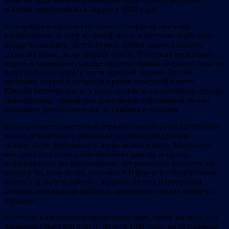
которые зверствовали в округе в 1920 году.
Беспорядки и грабежи не обошли стороной местечко
Калинковичи. В одну из ночей, когда в местечко ворвались
банды балаховцев, десять евреев, попытавшиеся оказать
сопротивление, были зверски убиты. В течение нескольких
недель в маленьком городке свирепствовали бандиты, пока не
подоспели на подмогу части Красной Армии. Тут же
крестьяне округа восставали против советской власти.
Юноши местечка взяли в руки оружие и организовали отряды
самообороны – порой они даже ценой собственной жизни
защищали другие местечки от грабежа и насилия.
Большую часть участников отрядов самообороны составляли
члены сионистского движения, которые продолжали
сионистскую деятельность и при новой власти. Многие из
них пытались нелегально перейти границу, и те, что
задерживались пограничниками, отправлялись в ссылку, на
каторгу. Те, кому везло, селились в Израиле и с энтузиазмом
брались за любую работу – осушали болота Изреельской
долины, основывали киббуцы, работали в составе «рабочих
отрядов».
Местечко Калинковичи продолжало жить своей жизнью под
бременем советской власти до лета 1941 года, когда полчища