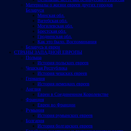
Материалы о жизни евреев других городов
Беларуси
Минская обл.
Витебская обл.
Могилевская обл.
Брестская обл.
Гродненская обл.
Как это было. Воспоминания
Беларусь и евреи
СТРАНЫ ЗАПАДНОЙ ЕВРОПЫ
Польша
История польских евреев
Чешская Республика
История чешских евреев
Германия
История немецких евреев
Англия
Евреи в Соединенном Королевстве
Франция
Евреи во Франции
Румыния
История румынских евреев
Болгария
История болгарских евреев