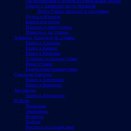
Об интересном и разном из израильской жизни
Города и памятные места Израиляl
Петах-Тиква: прошлое и настоящее
Отдых в Израиле
Еврейские песни
Израиль и палестинцы
Израиль и др. страны
Америка, Канада и др. страны
Евреи в Америке
Евреи в Канаде
Евреи в Мексике
О евреях из разных стран
Иные страны
Еврейскими маршрутами
Северная Америка
Евреи в Аргентине
Евреи в Бразилии
Австралия
Евреи в Австралии
В Мире
Политика
Экономика
Культура
Хайтек
Россия и остальной мир