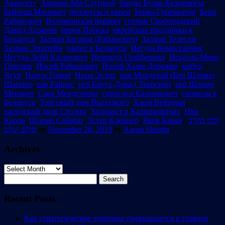
Акнесет»
,
Авраам-Аба Слуцкий
,
банды Булак-Балаховича
,
Бейниш Миневич
,
белорусы и евреи
,
Берко-Губернатор
,
Берл
Рабинович
,
Воложинская йешива
,
гетман Скоропадский
,
Давид Агранов
,
евреи Пинска
,
еврейские праздники в
Беларуси
,
Залман Багарав (Рабинович)
,
Залман Телесин
,
Залман Эпштейн
,
иврит в Беларуси
,
Иегуда Комиссарчик
,
Иегуда-Лейб Каганович
,
Иехошуа Глойберман
,
Исраэль-Меир
Горелик
,
Йосеф Рабинович
,
Йосеф Хаим Дорожко
,
кибуц
Ягур
,
Нахум Гомон
,
Нина Эстис
,
рав Мордехай (Бен Шломо)
Шапиро
,
рав Райнес
,
реб Барух-Довид Тверский
,
реб Шломо
Менакер
,
Сара Менделеева
,
синагоги Калинкович
,
сионизм в
Беларуси
,
Торговый дом Высоцкого
,
Хаим Вейцман
,
хасидский двор Столин
,
Холокост в Калинковичах
,
Цви
Кроль
,
Шломо Сайман
,
Эстер Клейнер
,
Яков Барам
,
,
זלמן בהרב
סולם יעקב
on
November 28, 2019
by
Aaron Shustin
.
Archives
Archives
Search
for:
Recent Posts
Как стратегическое терпение превращается в главное