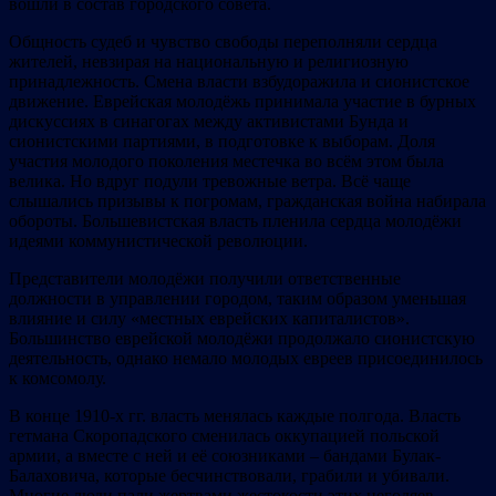
вошли в состав городского совета.
Общность судеб и чувство свободы переполняли сердца
жителей, невзирая на национальную и религиозную
принадлежность. Смена власти взбудоражила и сионистское
движение. Еврейская молодёжь принимала участие в бурных
дискуссиях в синагогах между активистами Бунда и
сионистскими партиями, в подготовке к выборам. Доля
участия молодого поколения местечка во всём этом была
велика. Но вдруг подули тревожные ветра. Всё чаще
слышались призывы к погромам, гражданская война набирала
обороты. Большевистская власть пленила сердца молодёжи
идеями коммунистической революции.
Представители молодёжи получили ответственные
должности в управлении городом, таким образом уменьшая
влияние и силу «местных еврейских капиталистов».
Большинство еврейской молодёжи продолжало сионистскую
деятельность, однако немало молодых евреев присоединилось
к комсомолу.
В конце 1910-х гг. власть менялась каждые полгода. Власть
гетмана Скоропадского сменилась оккупацией польской
армии, а вместе с ней и её союзниками – бандами Булак-
Балаховича, которые бесчинствовали, грабили и убивали.
Многие люди пали жертвами жестокости этих негодяев,