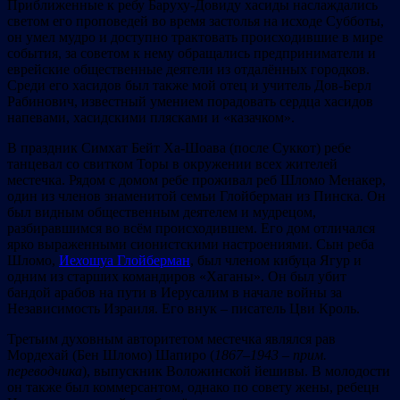
Приближенные к ребу Баруху-Довиду хасиды наслаждались
светом его проповедей во время застолья на исходе Субботы,
он умел мудро и доступно трактовать происходившие в мире
события, за советом к нему обращались предприниматели и
еврейские общественные деятели из отдалённых городков.
Среди его хасидов был также мой отец и учитель Дов-Берл
Рабинович, известный умением порадовать сердца хасидов
напевами, хасидскими плясками и «казачком».
В праздник Симхат Бейт Ха-Шоава (после Суккот) ребе
танцевал со свитком Торы в окружении всех жителей
местечка. Рядом с домом ребе проживал реб Шломо Менакер,
один из членов знаменитой семьи Глойберман из Пинска. Он
был видным общественным деятелем и мудрецом,
разбиравшимся во всём происходившем. Его дом отличался
ярко выраженными сионистскими настроениями. Сын реба
Шломо,
Ие
х
ошуа Глойберман
, был членом кибуца Ягур и
одним из старших командиров «Хаганы». Он был убит
бандой арабов на пути в Иерусалим в начале войны за
Независимость Израиля. Его внук – писатель Цви Кроль.
Третьим духовным авторитетом местечка являлся рав
Мордехай (Бен Шломо) Шапиро (
1867
–
1943
–
прим
.
переводчика
), выпускник Воложинской йешивы. В молодости
он также был коммерсантом, однако по совету жены, ребецн