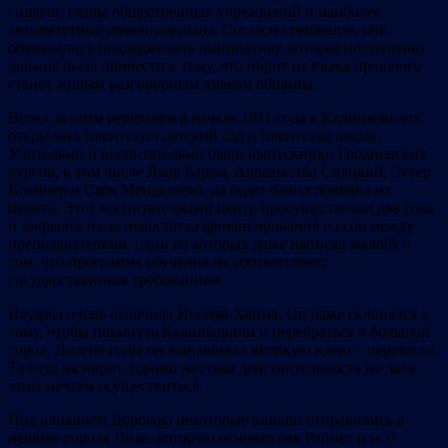
синагог, главы общественных учреждений и наиболее
авторитетные домовладельцы. Согласно решению, они
обязывались поддерживать инициативу, которая постепенно
должна была привести к тому, что иврит из языка прошлого
станет живым разговорным языком общины.
Вслед за этим решением в начале 1911 года в Калинковичах
открылись ивритский детский сад и ивритская школа.
Учителями и воспитателями были выпускники Гродненских
курсов, в том числе Яков Барам, Авраам-Аба Слуцкий, Эстер
Клейнер и Сара Менделеева, да будет благословенна их
память. Этот воспитательный центр просуществовал два года
и закрылся из-за недостатка финансирования и ссор между
преподавателями, один из которых даже написал жалобу о
том, что программа обучения не соответствует
государственным требованиям.
Неудача очень огорчила Йосефа-Хаима. Он даже склонялся к
тому, чтобы покинуть Калинковичи и перебраться в большой
город. Долгие годы он вынашивал великую идею – перевести
Талмуд на иврит, однако жёсткая действительность не дала
этим мечтам осуществиться.
Под влиянием Дорожко некоторые юноши отправились в
иешиву города Лида, которую основал рав Райнес (
см. о