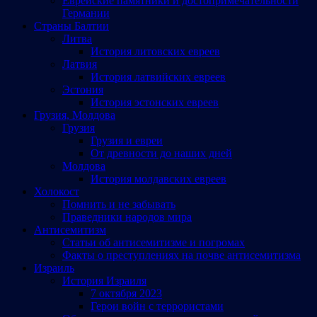
Еврейские памятники и достопримечательности
Германии
Страны Балтии
Литва
История литовских евреев
Латвия
История латвийских евреев
Эстония
История эстонских евреев
Грузия, Молдова
Грузия
Грузия и евреи
От древности до наших дней
Молдова
История молдавских евреев
Холокост
Помнить и не забывать
Праведники народов мира
Антисемитизм
Статьи об антисемитизме и погромах
Факты о преступлениях на почве антисемитизма
Израиль
История Израиля
7 октября 2023
Герои войн с террористами