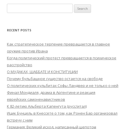
Search
for:
RECENT POSTS
Как стратегическое терпение превращается в главное
оружие против Ирана
Когда политический протест превращается в психическое
расстройство
О МУДАКАХ, ШАББАТЕ И КОНСТИТУЦИИ
Почему бульбашное существо остается на свободе
О политических кульбитах Софы Ландвер и не только о ней
Финал Мондиаля, драма в Аргентине и реакция
еврейских самоненавистников
К 82-летию Альберта Капенгута (русс/итал)
Ицик Бунцель в Кнессете о том, как Ронен Бар организовал
встречу с ним
Германия: Великий исход, написанный шепотом