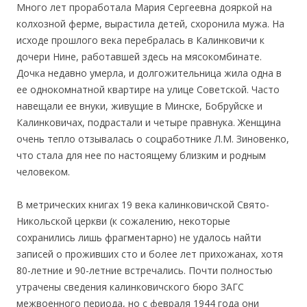
Много лет проработала Мария Сергеевна дояркой на
колхозной ферме, вырастила детей, схоронила мужа. На
исходе прошлого века перебралась в Калинковичи к
дочери Нине, работавшей здесь на мясокомбинате.
Дочка недавно умерла, и долгожительница жила одна в
ее однокомнатной квартире на улице Советской. Часто
навещали ее внуки, живущие в Минске, Бобруйске и
Калинковичах, подрастали и четыре правнука. Женщина
очень тепло отзывалась о соцработнике Л.М. Зиновенко,
что стала для нее по настоящему близким и родным
человеком.
В метрических книгах 19 века калинковичской Свято-
Никольской церкви (к сожалению, некоторые
сохранились лишь фрагментарно) не удалось найти
записей о проживших сто и более лет прихожанах, хотя
80-летние и 90-летние встречались. Почти полностью
утрачены сведения калинковичского бюро ЗАГС
межвоенного периода, но с февраля 1944 года они