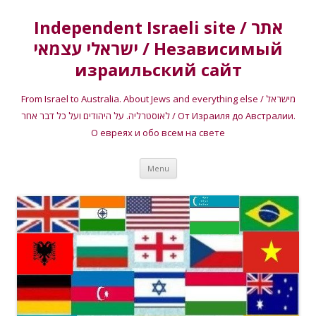
Independent Israeli site / אתר
ישראלי עצמאי / Независимый
израильский сайт
From Israel to Australia. About Jews and everything else / מישראל
לאוסטרליה. על היהודים ועל כל דבר אחר / От Израиля до Австралии.
О евреях и обо всем на свете
Skip
Menu
to
content