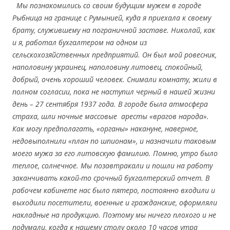
Мы познакомились со своим будущим мужем в городе
Рыбница на границе с Румынией, куда я приехала к своему
брату, служившему на пограничной заставе. Николай, как
и я, работал бухгалтером на одном из
сельскохозяйственных предприятий. Он был мой ровесник,
наполовину украинец, наполовину литовец, спокойный,
добрый, очень хороший человек. Снимали комнату, жили в
полном согласии, пока не наступил черный в нашей жизни
день –
27 сентября 1937 года. В городе была атмосфера
страха, шли ночные массовые аресты «врагов народа».
Как могу предполагать, «органы» накануне, наверное,
недовыполнили «план по шпионам», и назначили таковым
моего мужа за его литовскую фамилию. Помню, утро было
теплое, солнечное. Мы позавтракали и пошли на работу
заканчивать какой-то срочный бухгалтерский отчет. В
рабочем кабинете нас было пятеро, постоянно входили и
выходили посетители, военные и гражданские, оформляли
накладные на продукцию. Поэтому мы ничего плохого и не
подумали, когда к нашему столу около 10 часов утра