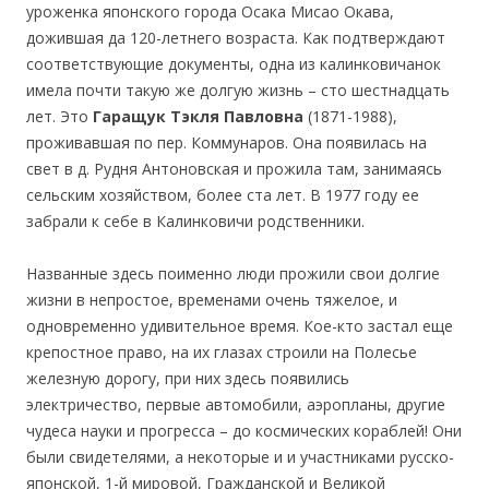
уроженка японского города Осака Мисао Окава,
дожившая да 120-летнего возраста. Как подтверждают
соответствующие документы, одна из калинковичанок
имела почти такую же долгую жизнь – сто шестнадцать
лет. Это
Гаращук Тэкля Павловна
(1871-1988),
проживавшая по пер. Коммунаров. Она появилась на
свет в д. Рудня Антоновская и прожила там, занимаясь
сельским хозяйством, более ста лет. В 1977 году ее
забрали к себе в Калинковичи родственники.
Названные здесь поименно люди прожили свои долгие
жизни в непростое, временами очень тяжелое, и
одновременно удивительное время. Кое-кто застал еще
крепостное право, на их глазах строили на Полесье
железную дорогу, при них здесь появились
электричество, первые автомобили, аэропланы, другие
чудеса науки и прогресса – до космических кораблей! Они
были свидетелями, а некоторые и и участниками русско-
японской, 1-й мировой, Гражданской и Великой