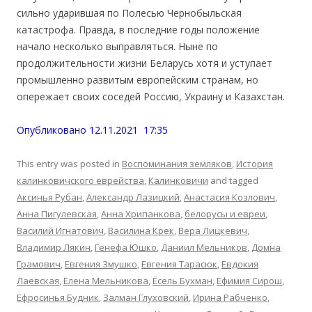
сильно ударившая по Полесью Чернобыльская
катастрофа. Правда, в последние годы положение
начало несколько выправляться. Ныне по
продолжительности жизни Беларусь хотя и уступает
промышленно развитым европейским странам, но
опережает своих соседей Россию, Украину и Казахстан.
Опубликовано 12.11.2021 17:35
This entry was posted in
Воспоминания земляков
,
История
калинковичского еврейства
,
Калинковичи
and tagged
Аксинья Рубан
,
Александр Лазицкий
,
Анастасия Козлович
,
Анна Пигулевская
,
Анна Хрипанкова
,
белорусы и евреи
,
Василий Игнатович
,
Василина Крек
,
Вера Лицкевич
,
Владимир Лякин
,
Генефа Юшко
,
Даниил Мельников
,
Домна
Грамович
,
Евгения Змушко
,
Евгения Тарасюк
,
Евдокия
Лаевская
,
Елена Мельникова
,
Ёсель Бухман
,
Ефимия Сирош
,
Ефросинья Будник
,
Залман Глуховский
,
Ирина Рабченко
,