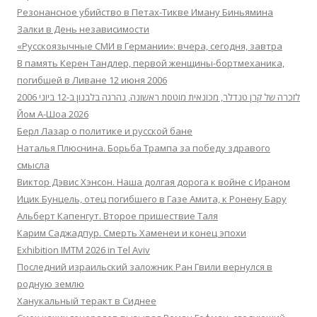
Резонансное убийство в Петах-Тикве Иману Биньямина
Залки в День независимости
«Русскоязычные СМИ в Германии»: вчера, сегодня, завтра
В память Керен Тандлер, первой женщины-бортмеханика,
погибшей в Ливане 12 июня 2006
לזכרה של קרן טנדלר, מכונאית מוטסת ראשונה, נהרגה בלבנון ב-12 ביוני 2006
Йом А-Шоа 2026
Берл Лазар о политике и русской бане
Наталья Плюснина. Борьба Трампа за победу здравого
смысла
Виктор Дэвис Хэнсон. Наша долгая дорога к войне с Ираном
Ицик Бунцель, отец погибшего в Газе Амита, к Ронену Бару
Альберт Капенгут. Второе пришествие Таля
Карим Саджадпур. Смерть Хаменеи и конец эпохи
Exhibition IMTM 2026 in Tel Aviv
Последний израильский заложник Ран Гвили вернулся в
родную землю
Ханукальный теракт в Сиднее