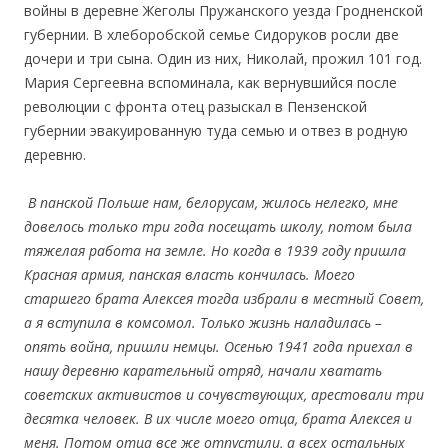
войны в деревне Жеголы Пружанского уезда Гродненской
губернии. В хлеборобской семье Сидоруков росли две
дочери и три сына. Один из них, Николай, прожил 101 год.
Мария Сергеевна вспоминала, как вернувшийся после
революции с фронта отец разыскал в Пензенской
губернии эвакуированную туда семью и отвез в родную
деревню.
В панской Польше нам, белорусам, жилось нелегко, мне
довелось только три года посещать школу, потом была
тяжелая работа на земле. Но когда в 1939 году пришла
Красная армия, панская власть кончилась. Моего
старшего брата Алексея тогда избрали в местный Совет,
а я вступила в комсомол. Только жизнь наладилась –
опять война, пришли немцы. Осенью 1941 года приехал в
нашу деревню карательный отряд, начали хватать
советских активистов и сочувствующих, арестовали три
десятка человек. В их числе моего отца, брата Алексея и
меня. Потом отца все же отпустили, а всех остальных