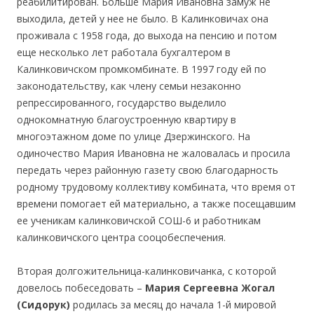
реабилитирован. Больше Мария Ивановна замуж не
выходила, детей у нее не было. В Калинковичах она
проживала с 1958 года, до выхода на пенсию и потом
еще несколько лет работала бухгалтером в
Калинковичском промкомбинате. В 1997 году ей по
законодательству, как члену семьи незаконно
репрессированного, государство выделило
однокомнатную благоустроенную квартиру в
многоэтажном доме по улице Дзержинского. На
одиночество Мария Ивановна не жаловалась и просила
передать через районную газету свою благодарность
родному трудовому коллективу комбината, что время от
времени помогает ей материально, а также посещавшим
ее ученикам калинковичской СОШ-6 и работникам
калинковичского центра сооцобеспечения.
Вторая долгожительница-калинковичанка, с которой
довелось побеседовать –
Мария Сергеевна Жогал
(Сидорук)
родилась за месяц до начала 1-й мировой