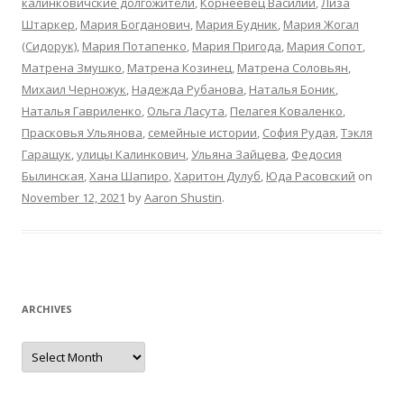
калинковичские долгожители
,
Корнеевец Василий
,
Лиза
Штаркер
,
Мария Богданович
,
Мария Будник
,
Мария Жогал
(Сидорук)
,
Мария Потапенко
,
Мария Пригода
,
Мария Сопот
,
Матрена Змушко
,
Матрена Козинец
,
Матрена Соловьян
,
Михаил Черножук
,
Надежда Рубанова
,
Наталья Боник
,
Наталья Гавриленко
,
Ольга Ласута
,
Пелагея Коваленко
,
Прасковья Ульянова
,
семейные истории
,
София Рудая
,
Тэкля
Гаращук
,
улицы Калинкович
,
Ульяна Зайцева
,
Федосия
Былинская
,
Хана Шапиро
,
Харитон Дулуб
,
Юда Расовский
on
November 12, 2021
by
Aaron Shustin
.
ARCHIVES
Archives