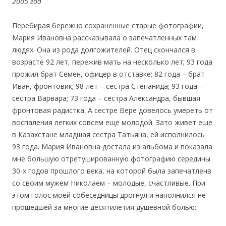
2005 год
Перебирая бережно сохраненные старые фотографии,
Мария Ивановна рассказывала о запечатленных там
людях. Она из рода долгожителей. Отец скончался в
возрасте 92 лет, пережив мать на несколько лет; 93 года
прожил брат Семен, офицер в отставке; 82 года – брат
Иван, фронтовик; 98 лет – сестра Степанида; 93 года –
сестра Варвара; 73 года – сестра Александра, бывшая
фронтовая радистка. А сестре Вере довелось умереть от
воспаления легких совсем еще молодой. Зато живет еще
в Казахстане младшая сестра Татьяна, ей исполнилось
93 года. Мария Ивановна достала из альбома и показала
мне большую отретушированную фотографию середины
30-х годов прошлого века, на которой была запечатленв
со своим мужем Николаем – молодые, счастливые. При
этом голос моей собеседницы дрогнул и наполнился не
прошедшей за многие десятилетия душевной болью: