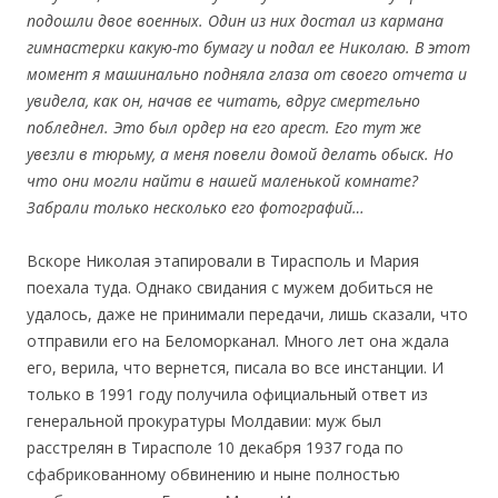
подошли двое военных. Один из них достал из кармана
гимнастерки какую-то бумагу и подал ее Николаю. В этот
момент я машинально подняла глаза от своего отчета и
увидела, как он, начав ее читать, вдруг смертельно
побледнел. Это был ордер на его арест. Его тут же
увезли в тюрьму, а меня повели домой делать обыск. Но
что они могли найти в нашей маленькой комнате?
Забрали только несколько его фотографий…
Вскоре Николая этапировали в Тирасполь и Мария
поехала туда. Однако свидания с мужем добиться не
удалось, даже не принимали передачи, лишь сказали, что
отправили его на Беломорканал. Много лет она ждала
его, верила, что вернется, писала во все инстанции. И
только в 1991 году получила официальный ответ из
генеральной прокуратуры Молдавии: муж был
расстрелян в Тирасполе 10 декабря 1937 года по
сфабрикованному обвинению и ныне полностью