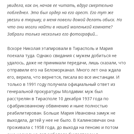
увидела, как он, начав ее читать, вдруг смертельно
побледнел. Это был ордер на его арест. Его тут же
увезли в тюрьму, а меня повели домой делать обыск. Но
что они могли найти в нашей маленькой комнате?
Забрали только несколько его фотографий…
Вскоре Николая этапировали в Тирасполь и Мария
поехала туда. Однако свидания с мужем добиться не
удалось, даже не принимали передачи, лишь сказали, что
отправили его на Беломорканал. Много лет она ждала
его, верила, что вернется, писала во все инстанции. И
только в 1991 году получила официальный ответ из
генеральной прокуратуры Молдавии: муж был
расстрелян в Тирасполе 10 декабря 1937 года по
сфабрикованному обвинению и ныне полностью
реабилитирован. Больше Мария Ивановна замуж не
выходила, детей у нее не было. В Калинковичах она
проживала с 1958 года, до выхода на пенсию и потом