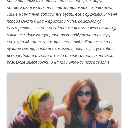
приглашенные на свадьбу односельчане, как вдруг
подъезжают немцы на пяти мотоциклах с колясками.
Такие мордатые, горластые бугаи, все с оружием. У меня
первая мысль была – приехали меня, комсомолку,
расстрелять! Но они посадили меня с женихом на лавку,
взяли ее с двух концов, три раза подбросили в воздух,
крикнули «Виват» и постреляли в небо. Потом сели на
лучшие места, напились самогона, наелись, еще с собой
всего набрали и уехали. Тогда опять собрались на двор
разбежавшиеся гости и начали уже нас поздравлять…