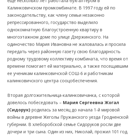
еще несколько лет работала бухгалтером в
Калинковичском промкомбинате. В 1997 году ей по
законодательству, как члену семьи незаконно
репрессированного, государство выделило
однокомнатную благоустроенную квартиру в
многоэтажном доме по улице Дзержинского. На
одиночество Мария Ивановна не жаловалась и просила
передать через районную газету свою благодарность
родному трудовому коллективу комбината, что время от
времени помогает ей материально, а также посещавшим
ее ученикам калинковичской СОШ-6 и работникам
калинковичского центра сооцобеспечения.
Вторая долгожительница-калинковичанка, с которой
довелось побеседовать –
Мария Сергеевна Жогал
(Сидорук)
родилась за месяц до начала 1-й мировой
войны в деревне Жеголы Пружанского уезда Гродненской
губернии. В хлеборобской семье Сидоруков росли две
дочери и три сына. Один из них, Николай, прожил 101 год.