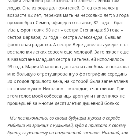
Мария Ивановна рассказывала о запечатленных там
людях. Она из рода долгожителей. Отец скончался в
возрасте 92 лет, пережив мать на несколько лет; 93 года
прожил брат Семен, офицер в отставке; 82 года – брат
Иван, фронтовик; 98 лет – сестра Степанида; 93 года –
сестра Варвара; 73 года – сестра Александра, бывшая
фронтовая радистка. А сестре Вере довелось умереть от
воспаления легких совсем еще молодой. Зато живет еще
в Казахстане младшая сестра Татьяна, ей исполнилось
93 года. Мария Ивановна достала из альбома и показала
мне большую отретушированную фотографию середины
30-х годов прошлого века, на которой была запечатленв
со своим мужем Николаем – молодые, счастливые. При
этом голос моей собеседницы дрогнул и наполнился не
прошедшей за многие десятилетия душевной болью:
Мы познакомились со своим будущим мужем в городе
Рыбница на границе с Румынией, куда я приехала к своему
брату, служившему на пограничной заставе. Николай, как