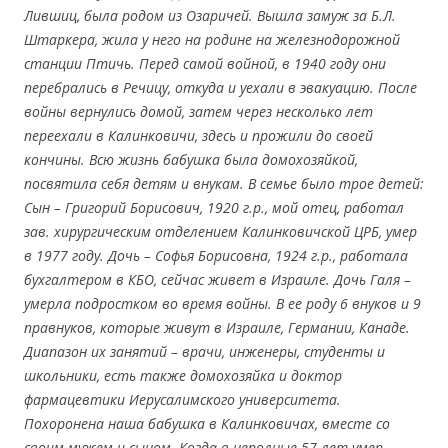
Лившиц, была родом из Озаричей. Вышла замуж за Б.Л.
Штаркера, жила у него на родине на железнодорожной
станции Птичь. Перед самой войной, в 1940 году они
перебрались в Речицу, откуда и уехали в эвакуацию. После
войны вернулись домой, затем через несколько лет
переехали в Калинковичи, здесь и прожили до своей
кончины. Всю жизнь бабушка была домохозяйкой,
посвятила себя детям и внукам. В семье было трое детей:
Сын – Григорий Борисович, 1920 г.р., мой отец, работал
зав. хирургическим отделением Калинковичской ЦРБ, умер
в 1977 году. Дочь – Софья Борисовна, 1924 г.р., работала
бухгалтером в КБО, сейчас живет в Израиле. Дочь Галя –
умерла подростком во время войны. В ее роду 6 внуков и 9
правнуков, которые живут в Израиле, Германии, Канаде.
Диапазон их занятий – врачи, инженеры, студенты и
школьники, есть также домохозяйка и доктор
фармацевтики Иерусалимского университета.
Похоронена наша бабушка в Калинковичах, вместе со
своим мужем и сыном. Когда в неполные 57 лет умер