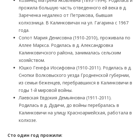
Козинец Матрена Яковлевна (1893-1994). Родилась и
прожила большую часть отведенного ей века в д.
Зареченка недалеко от Петрикова, бывшая
колхозница. В Калинковичах на ул. Гагарина с 1967
года.
Сопот Мария Денисовна (1910-2010), проживала по
Аллее Маркса. Родилась в д. Александровка
Калинковичского района, занималась сельским
хозяйством.
Юшко Генефа Иосифовна (1910-2011). Родилась в д.
Снопки Волковыского уезда Гродненской губернии,
из семьи беженцев, перебравшихся в Калинковичи в
годы 1-й мировой войны.
Лаевская Евдокия Демьяновна (1911-2011).
Родилась в д. Дудичи, до войны перебралась в
Калинковичи на улицу Красноармейская, работала в
колхозе.
Сто один год прожили
: