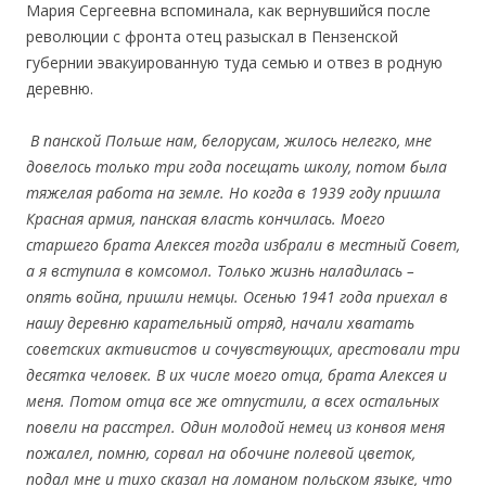
Мария Сергеевна вспоминала, как вернувшийся после
революции с фронта отец разыскал в Пензенской
губернии эвакуированную туда семью и отвез в родную
деревню.
В панской Польше нам, белорусам, жилось нелегко, мне
довелось только три года посещать школу, потом была
тяжелая работа на земле. Но когда в 1939 году пришла
Красная армия, панская власть кончилась. Моего
старшего брата Алексея тогда избрали в местный Совет,
а я вступила в комсомол. Только жизнь наладилась –
опять война, пришли немцы. Осенью 1941 года приехал в
нашу деревню карательный отряд, начали хватать
советских активистов и сочувствующих, арестовали три
десятка человек. В их числе моего отца, брата Алексея и
меня. Потом отца все же отпустили, а всех остальных
повели на расстрел. Один молодой немец из конвоя меня
пожалел, помню, сорвал на обочине полевой цветок,
подал мне и тихо сказал на ломаном польском языке, что