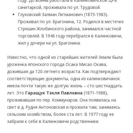
году. До войны работала в Калинковичской ЦРБ
санитаркой, проживала по ул. Трудовой.
Глуховский Залман Литманович (1873-1983).
Проживал по ул. Брагонина, 12. Родился в местечке
Стрешин Жлобинского района, занимался частной
торговлей. В 1946 году перебрался в Калинковичи,
жил у дочери на ул. Брагонина.
Известно, что одной из старейших жителей Земли была
уроженка японского города Осака Мисао Окава,
дожившая да 120-летнего возраста. Как подтверждают
соответствующие документы, одна из калинковичанок
имела почти такую же долгую жизнь – сто шестнадцать
лет. Это
Гаращук Тэкля Павловна
(1871-1988),
проживавшая по пер. Коммунаров. Она появилась на
свет в д. Рудня Антоновская и прожила там, занимаясь
сельским хозяйством, более ста лет. В 1977 году ее
забрали к себе в Калинковичи родственники.