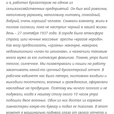
и я, работал бухгалтером на одном из
сельскохозяйственных предприятий. Он был мой ровесник,
наполовину украинец, наполовину литовец, спокойный,
добрый, очень хороший человек. Снимали комнату, жили в
полном согласии, пока не наступил черный в нашей жизни
день –
27 сентября 1937 года. В городе была атмосфера
страха, шли ночные массовые аресты «врагов народа».
Как могу предполагать, «органы» накануне, наверное,
недовыполнили «план по шпионам», и назначили таковым
моего мужа за его литовскую фамилию. Помню, утро было
теплое, солнечное. Мы позавтракали и пошли на работу
заканчивать какой-то срочный бухгалтерский отчет. В
рабочем кабинете нас было пятеро, постоянно входили и
выходили посетители, военные и гражданские, оформляли
накладные на продукцию. Поэтому мы ничего плохого и не
подумали, когда к нашему столу около 10 часов утра
подошли двое военных. Один из них достал из кармана
гимнастерки какую-то бумагу и подал ее Николаю. В этот
момент я машинально подняла глаза от своего отчета и