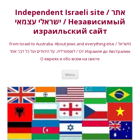
Independent Israeli site / אתר
ישראלי עצמאי / Независимый
израильский сайт
From Israel to Australia. About Jews and everything else / מישראל
לאוסטרליה. על היהודים ועל כל דבר אחר / От Израиля до Австралии.
О евреях и обо всем на свете
Skip
Menu
to
content