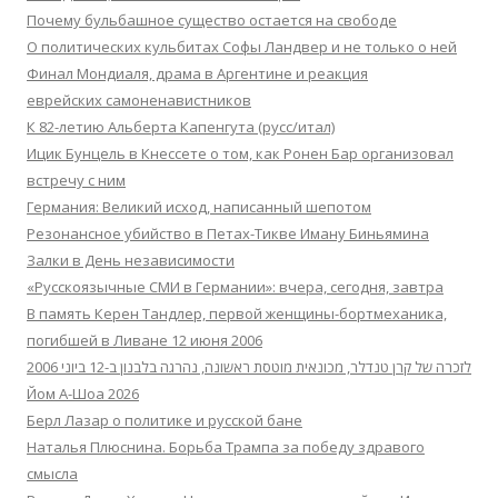
Почему бульбашное существо остается на свободе
О политических кульбитах Софы Ландвер и не только о ней
Финал Мондиаля, драма в Аргентине и реакция
еврейских самоненавистников
К 82-летию Альберта Капенгута (русс/итал)
Ицик Бунцель в Кнессете о том, как Ронен Бар организовал
встречу с ним
Германия: Великий исход, написанный шепотом
Резонансное убийство в Петах-Тикве Иману Биньямина
Залки в День независимости
«Русскоязычные СМИ в Германии»: вчера, сегодня, завтра
В память Керен Тандлер, первой женщины-бортмеханика,
погибшей в Ливане 12 июня 2006
לזכרה של קרן טנדלר, מכונאית מוטסת ראשונה, נהרגה בלבנון ב-12 ביוני 2006
Йом А-Шоа 2026
Берл Лазар о политике и русской бане
Наталья Плюснина. Борьба Трампа за победу здравого
смысла