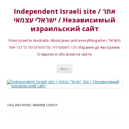
Independent Israeli site / אתר
ישראלי עצמאי / Независимый
израильский сайт
From Israel to Australia. About Jews and everything else / מישראל
לאוסטרליה. על היהודים ועל כל דבר אחר / От Израиля до Австралии.
О евреях и обо всем на свете
Skip
Menu
to
content
TAG ARCHIVES:
МАРИЯ СОПОТ