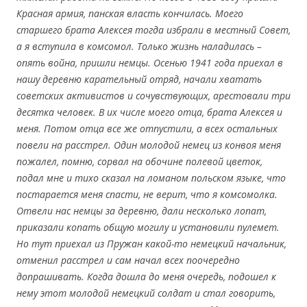
Красная армия, панская власть кончилась. Моего
старшего брата Алексея тогда избрали в местный Совет,
а я вступила в комсомол. Только жизнь наладилась –
опять война, пришли немцы. Осенью 1941 года приехал в
нашу деревню карательный отряд, начали хватать
советских активистов и сочувствующих, арестовали три
десятка человек. В их числе моего отца, брата Алексея и
меня. Потом отца все же отпустили, а всех остальных
повели на расстрел. Один молодой немец из конвоя меня
пожалел, помню, сорвал на обочине полевой цветок,
подал мне и тихо сказал на ломаном польском языке, что
постарается меня спасти, не верит, что я комсомолка.
Отвели нас немцы за деревню, дали несколько лопат,
приказали копать общую могилу и установили пулемет.
Но тут приехал из Пружан какой-то немецкий начальник,
отменил расстрел и сам начал всех поочередно
допрашивать. Когда дошла до меня очередь, подошел к
нему этот молодой немецкий солдат и стал говорить,