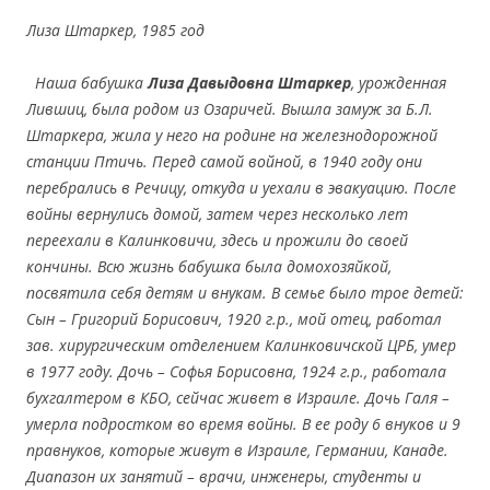
Лиза Штаркер, 1985 год
Наша бабушка
Лиза Давыдовна Штаркер
, урожденная
Лившиц, была родом из Озаричей. Вышла замуж за Б.Л.
Штаркера, жила у него на родине на железнодорожной
станции Птичь. Перед самой войной, в 1940 году они
перебрались в Речицу, откуда и уехали в эвакуацию. После
войны вернулись домой, затем через несколько лет
переехали в Калинковичи, здесь и прожили до своей
кончины. Всю жизнь бабушка была домохозяйкой,
посвятила себя детям и внукам. В семье было трое детей:
Сын – Григорий Борисович, 1920 г.р., мой отец, работал
зав. хирургическим отделением Калинковичской ЦРБ, умер
в 1977 году. Дочь – Софья Борисовна, 1924 г.р., работала
бухгалтером в КБО, сейчас живет в Израиле. Дочь Галя –
умерла подростком во время войны. В ее роду 6 внуков и 9
правнуков, которые живут в Израиле, Германии, Канаде.
Диапазон их занятий – врачи, инженеры, студенты и