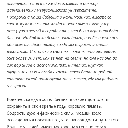
школьники, есть также домохозяйка и доктор
фармацевтики Иерусалимского университета.
Похоронена наша бабушка в Калинковичах, вместе со
своим мужем и сыном. Когда в неполные 57 лет умер
отец, уважаемый в городе врач, это была огромная беда
для нас. Но бабушка была с нами долго, она беспокоилась
обо всех нас даже тогда, когда мы выросли и стали
взрослыми. И это было счастье – знать, что она рядом.
Уже более 30 лет, как ее нет на свете, но для нас она до
сих пор жива в воспоминаниях, цитатах, шутках,
афоризмах. Она – особая часть непередаваемо родной
калинковичской атмосферы, того места, где мы родились
и выросли…
Конечно, каждый хотел бы знать секрет долголетия,
сохранить в свои зрелые годы хорошую память,
бодрость духа и физические силы. Медицинские
исследования показывают, что шансов достигнуть этого
больше у людей, имеющих хорошую генетическую