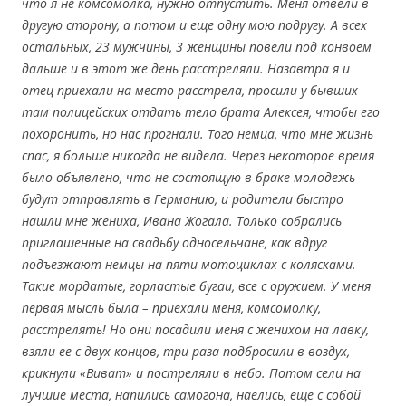
что я не комсомолка, нужно отпустить. Меня отвели в
другую сторону, а потом и еще одну мою подругу. А всех
остальных, 23 мужчины, 3 женщины повели под конвоем
дальше и в этот же день расстреляли. Назавтра я и
отец приехали на место расстрела, просили у бывших
там полицейских отдать тело брата Алексея, чтобы его
похоронить, но нас прогнали. Того немца, что мне жизнь
спас, я больше никогда не видела. Через некоторое время
было объявлено, что не состоящую в браке молодежь
будут отправлять в Германию, и родители быстро
нашли мне жениха, Ивана Жогала. Только собрались
приглашенные на свадьбу односельчане, как вдруг
подъезжают немцы на пяти мотоциклах с колясками.
Такие мордатые, горластые бугаи, все с оружием. У меня
первая мысль была – приехали меня, комсомолку,
расстрелять! Но они посадили меня с женихом на лавку,
взяли ее с двух концов, три раза подбросили в воздух,
крикнули «Виват» и постреляли в небо. Потом сели на
лучшие места, напились самогона, наелись, еще с собой