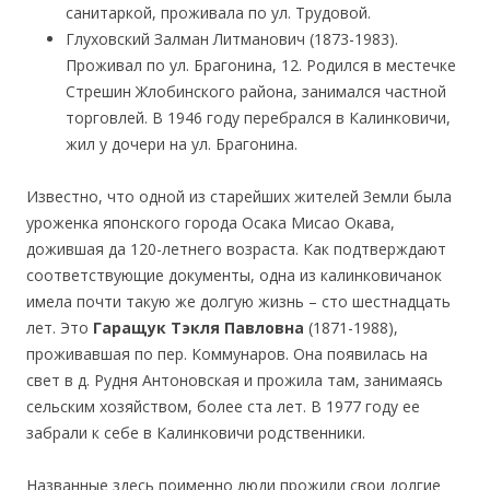
санитаркой, проживала по ул. Трудовой.
Глуховский Залман Литманович (1873-1983).
Проживал по ул. Брагонина, 12. Родился в местечке
Стрешин Жлобинского района, занимался частной
торговлей. В 1946 году перебрался в Калинковичи,
жил у дочери на ул. Брагонина.
Известно, что одной из старейших жителей Земли была
уроженка японского города Осака Мисао Окава,
дожившая да 120-летнего возраста. Как подтверждают
соответствующие документы, одна из калинковичанок
имела почти такую же долгую жизнь – сто шестнадцать
лет. Это
Гаращук Тэкля Павловна
(1871-1988),
проживавшая по пер. Коммунаров. Она появилась на
свет в д. Рудня Антоновская и прожила там, занимаясь
сельским хозяйством, более ста лет. В 1977 году ее
забрали к себе в Калинковичи родственники.
Названные здесь поименно люди прожили свои долгие