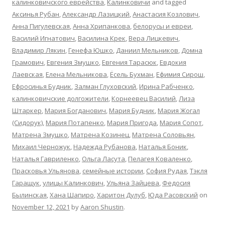
калинковичского еврейства
,
Калинковичи
and tagged
Аксинья Рубан
,
Александр Лазицкий
,
Анастасия Козлович
,
Анна Пигулевская
,
Анна Хрипанкова
,
белорусы и евреи
,
Василий Игнатович
,
Василина Крек
,
Вера Лицкевич
,
Владимир Лякин
,
Генефа Юшко
,
Даниил Мельников
,
Домна
Грамович
,
Евгения Змушко
,
Евгения Тарасюк
,
Евдокия
Лаевская
,
Елена Мельникова
,
Ёсель Бухман
,
Ефимия Сирош
,
Ефросинья Будник
,
Залман Глуховский
,
Ирина Рабченко
,
калинковичские долгожители
,
Корнеевец Василий
,
Лиза
Штаркер
,
Мария Богданович
,
Мария Будник
,
Мария Жогал
(Сидорук)
,
Мария Потапенко
,
Мария Пригода
,
Мария Сопот
,
Матрена Змушко
,
Матрена Козинец
,
Матрена Соловьян
,
Михаил Черножук
,
Надежда Рубанова
,
Наталья Боник
,
Наталья Гавриленко
,
Ольга Ласута
,
Пелагея Коваленко
,
Прасковья Ульянова
,
семейные истории
,
София Рудая
,
Тэкля
Гаращук
,
улицы Калинкович
,
Ульяна Зайцева
,
Федосия
Былинская
,
Хана Шапиро
,
Харитон Дулуб
,
Юда Расовский
on
November 12, 2021
by
Aaron Shustin
.