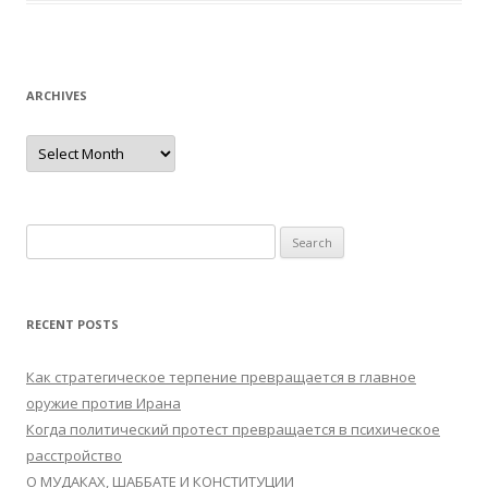
ARCHIVES
Archives
Search
for:
RECENT POSTS
Как стратегическое терпение превращается в главное
оружие против Ирана
Когда политический протест превращается в психическое
расстройство
О МУДАКАХ, ШАББАТЕ И КОНСТИТУЦИИ