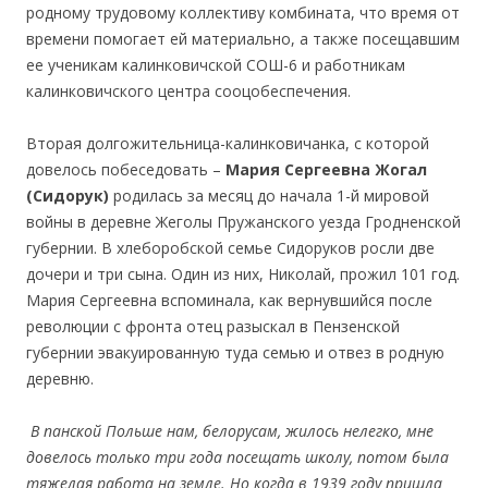
родному трудовому коллективу комбината, что время от
времени помогает ей материально, а также посещавшим
ее ученикам калинковичской СОШ-6 и работникам
калинковичского центра сооцобеспечения.
Вторая долгожительница-калинковичанка, с которой
довелось побеседовать –
Мария Сергеевна Жогал
(Сидорук)
родилась за месяц до начала 1-й мировой
войны в деревне Жеголы Пружанского уезда Гродненской
губернии. В хлеборобской семье Сидоруков росли две
дочери и три сына. Один из них, Николай, прожил 101 год.
Мария Сергеевна вспоминала, как вернувшийся после
революции с фронта отец разыскал в Пензенской
губернии эвакуированную туда семью и отвез в родную
деревню.
В панской Польше нам, белорусам, жилось нелегко, мне
довелось только три года посещать школу, потом была
тяжелая работа на земле. Но когда в 1939 году пришла