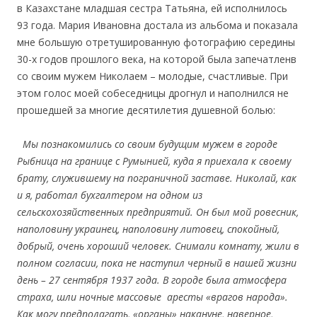
в Казахстане младшая сестра Татьяна, ей исполнилось
93 года. Мария Ивановна достала из альбома и показала
мне большую отретушированную фотографию середины
30-х годов прошлого века, на которой была запечатленв
со своим мужем Николаем – молодые, счастливые. При
этом голос моей собеседницы дрогнул и наполнился не
прошедшей за многие десятилетия душевной болью:
Мы познакомились со своим будущим мужем в городе
Рыбница на границе с Румынией, куда я приехала к своему
брату, служившему на пограничной заставе. Николай, как
и я, работал бухгалтером на одном из
сельскохозяйственных предприятий. Он был мой ровесник,
наполовину украинец, наполовину литовец, спокойный,
добрый, очень хороший человек. Снимали комнату, жили в
полном согласии, пока не наступил черный в нашей жизни
день –
27 сентября 1937 года. В городе была атмосфера
страха, шли ночные массовые аресты «врагов народа».
Как могу предполагать, «органы» накануне, наверное,