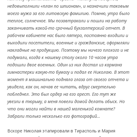
недовыполнили «план по шпионам», и назначили таковым
моего мужа за его литовскую фамилию. Помню, утро было
теплое, солнечное. Мы позавтракали и пошли на работу
заканчивать какой-то срочный бухгалтерский отчет. В
рабочем кабинете нас было пятеро, постоянно входили и
выходили посетители, военные и гражданские, оформляли
накладные на продукцию. Поэтому мы ничего плохого и не
подумали, когда к нашему столу около 10 часов утра
подошли двое военных. Один из них достал из кармана
гимнастерки какую-то бумагу и подал ее Николаю. В этот
момент я машинально подняла глаза от своего отчета и
увидела, как он, начав ее читать, вдруг смертельно
побледнел. Это был ордер на его арест. Его тут же
увезли в тюрьму, а меня повели домой делать обыск. Но
что они могли найти в нашей маленькой комнате?
Забрали только несколько его фотографий…
Вскоре Николая этапировали в Тирасполь и Мария