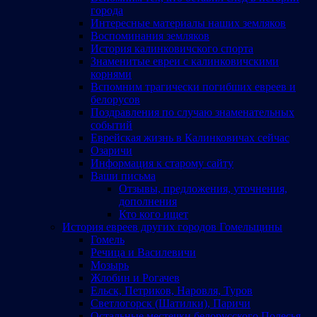
города
Интересные материалы наших земляков
Воспоминания земляков
История калинковичского спорта
Знаменитые евреи с калинковичскими
корнями
Вспомним трагически погибших евреев и
белорусов
Поздравления по случаю знаменательных
событий
Еврейская жизнь в Калинковичах сейчас
Озаричи
Информация к старому сайту
Ваши письма
Отзывы, предложения, уточнения,
дополнения
Кто кого ищет
История евреев других городов Гомельщины
Гомель
Речица и Василевичи
Мозырь
Жлобин и Рогачев
Ельск, Петриков, Наровля, Туров
Светлогорск (Шатилки), Паричи
Остальные местечки белорусского Полесья