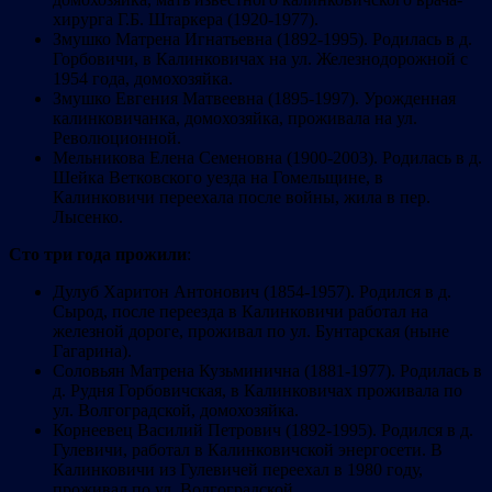
хирурга Г.Б. Штаркера (1920-1977).
Змушко Матрена Игнатьевна (1892-1995). Родилась в д.
Горбовичи, в Калинковичах на ул. Железнодорожной с
1954 года, домохозяйка.
Змушко Евгения Матвеевна (1895-1997). Урожденная
калинковичанка, домохозяйка, проживала на ул.
Революционной.
Мельникова Елена Семеновна (1900-2003). Родилась в д.
Шейка Ветковского уезда на Гомельщине, в
Калинковичи переехала после войны, жила в пер.
Лысенко.
Сто три года прожили
:
Дулуб Харитон Антонович (1854-1957). Родился в д.
Сырод, после переезда в Калинковичи работал на
железной дороге, проживал по ул. Бунтарская (ныне
Гагарина).
Соловьян Матрена Кузьминична (1881-1977). Родилась в
д. Рудня Горбовичская, в Калинковичах проживала по
ул. Волгоградской, домохозяйка.
Корнеевец Василий Петрович (1892-1995). Родился в д.
Гулевичи, работал в Калинковичской энергосети. В
Калинковичи из Гулевичей переехал в 1980 году,
проживал по ул. Волгоградской.