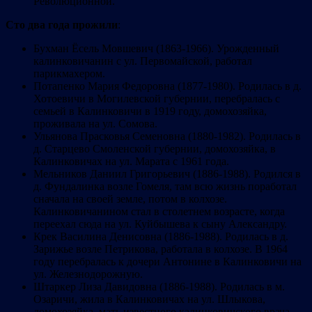
Революционной.
Сто два года прожили
:
Бухман Ёсель Мовшевич (1863-1966). Урожденный
калинковичанин с ул. Первомайской, работал
парикмахером.
Потапенко Мария Федоровна (1877-1980). Родилась в д.
Хотоевичи в Могилевской губернии, перебралась с
семьей в Калинковичи в 1919 году, домохозяйка,
проживала на ул. Сомова.
Ульянова Прасковья Семеновна (1880-1982). Родилась в
д. Старцево Смоленской губернии, домохозяйка, в
Калинковичах на ул. Марата с 1961 года.
Мельников Даниил Григорьевич (1886-1988). Родился в
д. Фундалинка возле Гомеля, там всю жизнь поработал
сначала на своей земле, потом в колхозе.
Калинковичанином стал в столетнем возрасте, когда
переехал сюда на ул. Куйбышева к сыну Александру.
Крек Василина Денисовна (1886-1988). Родилась в д.
Зарижье возле Петрикова, работала в колхозе. В 1964
году перебралась к дочери Антонине в Калинковичи на
ул. Железнодорожную.
Штаркер Лиза Давидовна (1886-1988). Родилась в м.
Озаричи, жила в Калинковичах на ул. Шлыкова,
домохозяйка, мать известного калинковичского врача-