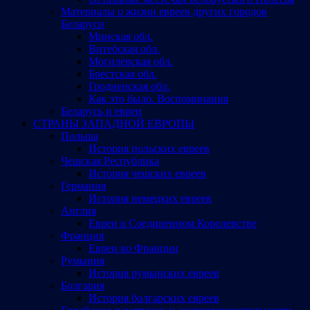
Материалы о жизни евреев других городов
Беларуси
Минская обл.
Витебская обл.
Могилевская обл.
Брестская обл.
Гродненская обл.
Как это было. Воспоминания
Беларусь и евреи
СТРАНЫ ЗАПАДНОЙ ЕВРОПЫ
Польша
История польских евреев
Чешская Республика
История чешских евреев
Германия
История немецких евреев
Англия
Евреи в Соединенном Королевстве
Франция
Евреи во Франции
Румыния
История румынских евреев
Болгария
История болгарских евреев