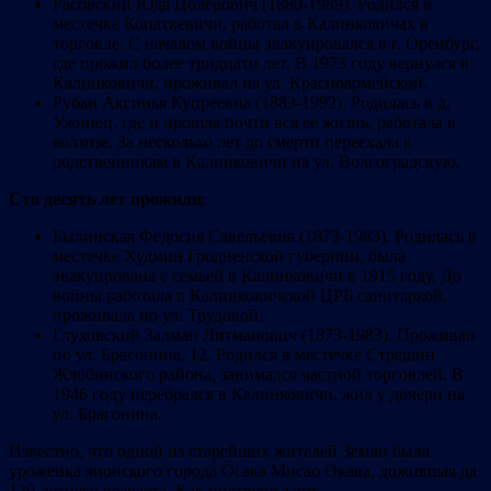
Расовский Юда Цолерович (1880-1989). Родился в
местечке Копаткевичи, работал в Калинковичах в
торговле. С началом войны эвакуировался в г. Оренбург,
где прожил более тридцати лет. В 1973 году вернулся в
Калинковичи, проживал на ул. Красноармейской.
Рубан Аксинья Купреевна (1883-1992). Родилась в д.
Ужинец, где и прошла почти вся ее жизнь, работала в
колхозе. За несколько лет до смерти переехала к
родственникам в Калинковичи на ул. Волгоградскую.
Сто десять лет прожили
:
Былинская Федосия Савельевна (1873-1983). Родилась в
местечке Худмин Гродненской губернии, была
эвакуирована с семьей в Калинковичи в 1915 году. До
войны работала в Калинковичской ЦРБ санитаркой,
проживала по ул. Трудовой.
Глуховский Залман Литманович (1873-1983). Проживал
по ул. Брагонина, 12. Родился в местечке Стрешин
Жлобинского района, занимался частной торговлей. В
1946 году перебрался в Калинковичи, жил у дочери на
ул. Брагонина.
Известно, что одной из старейших жителей Земли была
уроженка японского города Осака Мисао Окава, дожившая да
120-летнего возраста. Как подтверждают