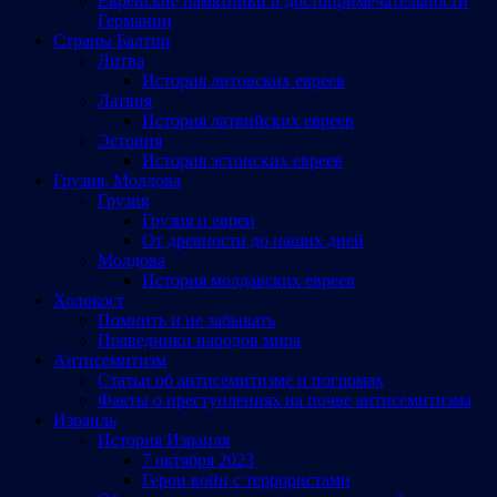
Еврейские памятники и достопримечательности
Германии
Страны Балтии
Литва
История литовских евреев
Латвия
История латвийских евреев
Эстония
История эстонских евреев
Грузия, Молдова
Грузия
Грузия и евреи
От древности до наших дней
Молдова
История молдавских евреев
Холокост
Помнить и не забывать
Праведники народов мира
Антисемитизм
Статьи об антисемитизме и погромах
Факты о преступлениях на почве антисемитизма
Израиль
История Израиля
7 октября 2023
Герои войн с террористами