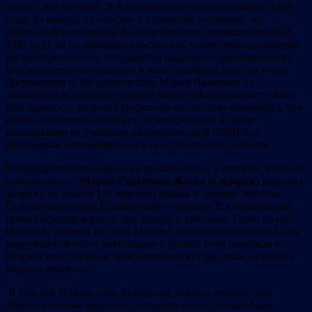
детей у нее не было. В Калинковичах она проживала с 1958
года, до выхода на пенсию и потом еще несколько лет
работала бухгалтером в Калинковичском промкомбинате. В
1997 году ей по законодательству, как члену семьи незаконно
репрессированного, государство выделило однокомнатную
благоустроенную квартиру в многоэтажном доме по улице
Дзержинского. На одиночество Мария Ивановна не
жаловалась и просила передать через районную газету свою
благодарность родному трудовому коллективу комбината, что
время от времени помогает ей материально, а также
посещавшим ее ученикам калинковичской СОШ-6 и
работникам калинковичского центра сооцобеспечения.
Вторая долгожительница-калинковичанка, с которой довелось
побеседовать –
Мария Сергеевна Жогал (Сидорук)
родилась
за месяц до начала 1-й мировой войны в деревне Жеголы
Пружанского уезда Гродненской губернии. В хлеборобской
семье Сидоруков росли две дочери и три сына. Один из них,
Николай, прожил 101 год. Мария Сергеевна вспоминала, как
вернувшийся после революции с фронта отец разыскал в
Пензенской губернии эвакуированную туда семью и отвез в
родную деревню.
В панской Польше нам, белорусам, жилось нелегко, мне
довелось только три года посещать школу, потом была