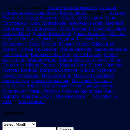
This entry was posted in
Воспоминания земляков
,
История
калинковичского еврейства
,
Калинковичи
and tagged
Аксинья
Рубан
,
Александр Лазицкий
,
Анастасия Козлович
,
Анна
Пигулевская
,
Анна Хрипанкова
,
белорусы и евреи
,
Василий
Игнатович
,
Василина Крек
,
Вера Лицкевич
,
Владимир Лякин
,
Генефа Юшко
,
Даниил Мельников
,
Домна Грамович
,
Евгения
Змушко
,
Евгения Тарасюк
,
Евдокия Лаевская
,
Елена
Мельникова
,
Ёсель Бухман
,
Ефимия Сирош
,
Ефросинья
Будник
,
Залман Глуховский
,
Ирина Рабченко
,
калинковичские
долгожители
,
Корнеевец Василий
,
Лиза Штаркер
,
Мария
Богданович
,
Мария Будник
,
Мария Жогал (Сидорук)
,
Мария
Потапенко
,
Мария Пригода
,
Мария Сопот
,
Матрена Змушко
,
Матрена Козинец
,
Матрена Соловьян
,
Михаил Черножук
,
Надежда Рубанова
,
Наталья Боник
,
Наталья Гавриленко
,
Ольга Ласута
,
Пелагея Коваленко
,
Прасковья Ульянова
,
семейные истории
,
София Рудая
,
Тэкля Гаращук
,
улицы
Калинкович
,
Ульяна Зайцева
,
Федосия Былинская
,
Хана
Шапиро
,
Харитон Дулуб
,
Юда Расовский
on
November 12,
2021
by
Aaron Shustin
.
Archives
Archives
Search