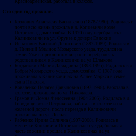
Красноармейская, работала в колхозе.
Сто один год прожили
:
Козлович Анастасия Васильевна (1878-1980). Родилась и
почти всю жизнь прожила в д. Копцевичи возле
Петрикова, домохозяйка. В 1970 году перебралась в
Калинковичи на ул. Фрунзе к дочери Евдокии.
Игнатович Василий Денисович (1887-1989). Родился в
д. Нижний Млынок Мозырского уезда, трудился на
земле. Уже в преклонном возрасте перебрался к
родственникам в Калинковичи на ул Шлыкова.
Богданович Мария Давыдовна (1893-1995). Родилась в д.
Бобры Мозырского уезда, домохозяйка. С 1987 года
проживала в Калинковичах на Аллее Маркса в семье
сына Николая.
Коваленко Пелагея Давыдовна (1897-1998). Работала в
колхозе, проживала по ул. Николаева.
Грамович Домна Федосеевна (1904-2005). Родилась в д.
Городище возле Петрикова, работала в колхозе и на
железной дороге, после переезда в Калинковичи
проживала по ул. Лесная.
Рабченко Ирина Силична (1907-2008). Родилась в
местечке Конковичи Петриковского уезда, большая
часть ее жизни прошла в Калинковичах на ул.