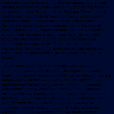
пережив мать на несколько лет; 93 года прожил брат Семен,
офицер в отставке; 82 года – брат Иван, фронтовик; 98 лет –
сестра Степанида; 93 года – сестра Варвара; 73 года – сестра
Александра, бывшая фронтовая радистка. А сестре Вере
довелось умереть от воспаления легких совсем еще молодой.
Зато живет еще в Казахстане младшая сестра Татьяна, ей
исполнилось 93 года. Мария Ивановна достала из альбома и
показала мне большую отретушированную фотографию
середины 30-х годов прошлого века, на которой была
запечатленв со своим мужем Николаем – молодые,
счастливые. При этом голос моей собеседницы дрогнул и
наполнился не прошедшей за многие десятилетия душевной
болью:
Мы познакомились со своим будущим мужем в городе
Рыбница на границе с Румынией, куда я приехала к своему
брату, служившему на пограничной заставе. Николай, как и я,
работал бухгалтером на одном из сельскохозяйственных
предприятий. Он был мой ровесник, наполовину украинец,
наполовину литовец, спокойный, добрый, очень хороший
человек. Снимали комнату, жили в полном согласии, пока не
наступил черный в нашей жизни день –
27 сентября 1937
года. В городе была атмосфера страха, шли ночные
массовые аресты «врагов народа». Как могу предполагать,
«органы» накануне, наверное, недовыполнили «план по