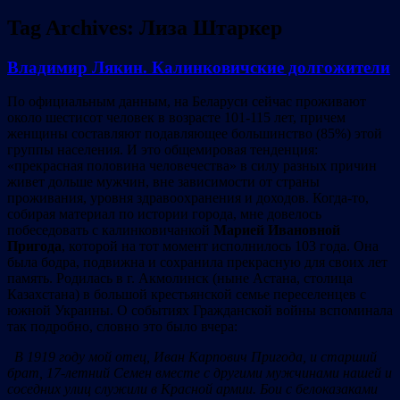
Tag Archives:
Лиза Штаркер
Владимир Лякин. Калинковичские долгожители
По официальным данным, на Беларуси сейчас проживают
около шестисот человек в возрасте 101-115 лет, причем
женщины составляют подавляющее большинство (85%) этой
группы населения. И это общемировая тенденция:
«прекрасная половина человечества» в силу разных причин
живет дольше мужчин, вне зависимости от страны
проживания, уровня здравоохранения и доходов. Когда-то,
собирая материал по истории города, мне довелось
побеседовать с калинковичанкой
Марией Ивановной
Пригода
, которой на тот момент исполнилось 103 года. Она
была бодра, подвижна и сохранила прекрасную для своих лет
память. Родилась в г. Акмолинск (ныне Астана, столица
Казахстана) в большой крестьянской семье переселенцев с
южной Украины. О событиях Гражданской войны вспоминала
так подробно, словно это было вчера:
В 1919 году мой отец, Иван Карпович Пригода, и старший
брат, 17-летний Семен вместе с другими мужчинами нашей и
соседних улиц служили в Красной армии. Бои с белоказаками