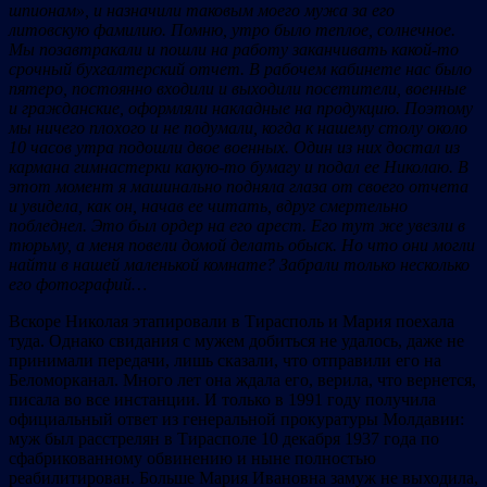
шпионам», и назначили таковым моего мужа за его
литовскую фамилию. Помню, утро было теплое, солнечное.
Мы позавтракали и пошли на работу заканчивать какой-то
срочный бухгалтерский отчет. В рабочем кабинете нас было
пятеро, постоянно входили и выходили посетители, военные
и гражданские, оформляли накладные на продукцию. Поэтому
мы ничего плохого и не подумали, когда к нашему столу около
10 часов утра подошли двое военных. Один из них достал из
кармана гимнастерки какую-то бумагу и подал ее Николаю. В
этот момент я машинально подняла глаза от своего отчета
и увидела, как он, начав ее читать, вдруг смертельно
побледнел. Это был ордер на его арест. Его тут же увезли в
тюрьму, а меня повели домой делать обыск. Но что они могли
найти в нашей маленькой комнате? Забрали только несколько
его фотографий…
Вскоре Николая этапировали в Тирасполь и Мария поехала
туда. Однако свидания с мужем добиться не удалось, даже не
принимали передачи, лишь сказали, что отправили его на
Беломорканал. Много лет она ждала его, верила, что вернется,
писала во все инстанции. И только в 1991 году получила
официальный ответ из генеральной прокуратуры Молдавии:
муж был расстрелян в Тирасполе 10 декабря 1937 года по
сфабрикованному обвинению и ныне полностью
реабилитирован. Больше Мария Ивановна замуж не выходила,