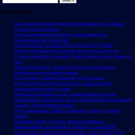
for:
Recent Posts
Как стратегическое терпение превращается в главное
оружие против Ирана
Когда политический протест превращается в
психическое расстройство
О МУДАКАХ, ШАББАТЕ И КОНСТИТУЦИИ
Почему бульбашное существо остается на свободе
О политических кульбитах Софы Ландвер и не только о
ней
Финал Мондиаля, драма в Аргентине и реакция
еврейских самоненавистников
К 82-летию Альберта Капенгута (русс/итал)
Ицик Бунцель в Кнессете о том, как Ронен Бар
организовал встречу с ним
Германия: Великий исход, написанный шепотом
Резонансное убийство в Петах-Тикве Иману Биньямина
Залки в День независимости
«Русскоязычные СМИ в Германии»: вчера, сегодня,
завтра
В память Керен Тандлер, первой женщины-
бортмеханика, погибшей в Ливане 12 июня 2006
לזכרה של קרן טנדלר, מכונאית מוטסת ראשונה, נהרגה בלבנון