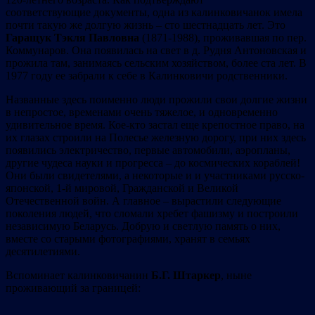
соответствующие документы, одна из калинковичанок имела
почти такую же долгую жизнь – сто шестнадцать лет. Это
Гаращук Тэкля Павловна
(1871-1988), проживавшая по пер.
Коммунаров. Она появилась на свет в д. Рудня Антоновская и
прожила там, занимаясь сельским хозяйством, более ста лет. В
1977 году ее забрали к себе в Калинковичи родственники.
Названные здесь поименно люди прожили свои долгие жизни
в непростое, временами очень тяжелое, и одновременно
удивительное время. Кое-кто застал еще крепостное право, на
их глазах строили на Полесье железную дорогу, при них здесь
появились электричество, первые автомобили, аэропланы,
другие чудеса науки и прогресса – до космических кораблей!
Они были свидетелями, а некоторые и и участниками русско-
японской, 1-й мировой, Гражданской и Великой
Отечественной войн. А главное – вырастили следующие
поколения людей, что сломали хребет фашизму и построили
независимую Беларусь. Добрую и светлую память о них,
вместе со старыми фотографиями, хранят в семьях
десятилетиями.
Вспоминает калинковичанин
Б.Г. Штаркер
, ныне
проживающий за границей: