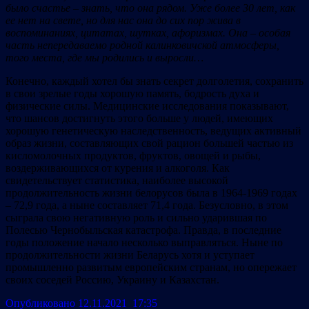
было счастье – знать, что она рядом. Уже более 30 лет, как
ее нет на свете, но для нас она до сих пор жива в
воспоминаниях, цитатах, шутках, афоризмах. Она – особая
часть непередаваемо родной калинковичской атмосферы,
того места, где мы родились и выросли…
Конечно, каждый хотел бы знать секрет долголетия, сохранить
в свои зрелые годы хорошую память, бодрость духа и
физические силы. Медицинские исследования показывают,
что шансов достигнуть этого больше у людей, имеющих
хорошую генетическую наследственность, ведущих активный
образ жизни, составляющих свой рацион большей частью из
кисломолочных продуктов, фруктов, овощей и рыбы,
воздерживающихся от курения и алкоголя. Как
свидетельствует статистика, наиболее высокой
продолжительность жизни белорусов была в 1964-1969 годах
– 72,9 года, а ныне составляет 71,4 года. Безусловно, в этом
сыграла свою негативную роль и сильно ударившая по
Полесью Чернобыльская катастрофа. Правда, в последние
годы положение начало несколько выправляться. Ныне по
продолжительности жизни Беларусь хотя и уступает
промышленно развитым европейским странам, но опережает
своих соседей Россию, Украину и Казахстан.
Опубликовано 12.11.2021 17:35