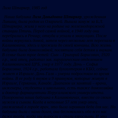
Лиза Штаркер, 1985 год
Наша бабушка
Лиза Давыдовна Штаркер
, урожденная
Лившиц, была родом из Озаричей. Вышла замуж за Б.Л.
Штаркера, жила у него на родине на железнодорожной
станции Птичь. Перед самой войной, в 1940 году они
перебрались в Речицу, откуда и уехали в эвакуацию. После
войны вернулись домой, затем через несколько лет переехали в
Калинковичи, здесь и прожили до своей кончины. Всю жизнь
бабушка была домохозяйкой, посвятила себя детям и внукам.
В семье было трое детей: Сын – Григорий Борисович, 1920
г.р., мой отец, работал зав. хирургическим отделением
Калинковичской ЦРБ, умер в 1977 году. Дочь – Софья
Борисовна, 1924 г.р., работала бухгалтером в КБО, сейчас
живет в Израиле. Дочь Галя – умерла подростком во время
войны. В ее роду 6 внуков и 9 правнуков, которые живут в
Израиле, Германии, Канаде. Диапазон их занятий – врачи,
инженеры, студенты и школьники, есть также домохозяйка
и доктор фармацевтики Иерусалимского университета.
Похоронена наша бабушка в Калинковичах, вместе со своим
мужем и сыном. Когда в неполные 57 лет умер отец,
уважаемый в городе врач, это была огромная беда для нас. Но
бабушка была с нами долго, она беспокоилась обо всех нас
даже тогда, когда мы выросли и стали взрослыми. И это