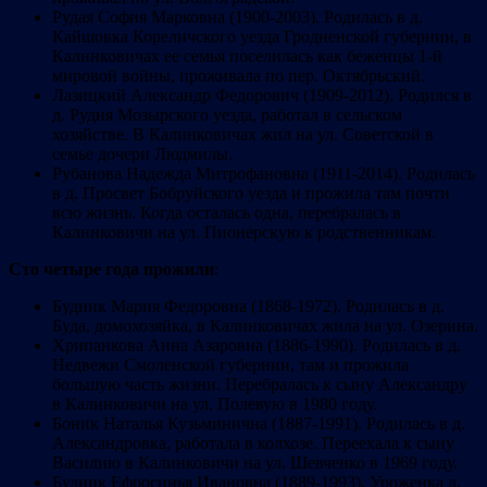
Рудая София Марковна (1900-2003). Родилась в д.
Кайшовка Кореличского уезда Гродненской губернии, в
Калинковичах ее семья поселилась как беженцы 1-й
мировой войны, проживала по пер. Октябрьский.
Лазицкий Александр Федорович (1909-2012). Родился в
д. Рудня Мозырского уезда, работал в сельском
хозяйстве. В Калинковичах жил на ул. Советской в
семье дочери Людмилы.
Рубанова Надежда Митрофановна (1911-2014). Родилась
в д. Просвет Бобруйского уезда и прожила там почти
всю жизнь. Когда осталась одна, перебралась в
Калинковичи на ул. Пионерскую к родственникам.
Сто четыре года прожили
:
Будник Мария Федоровна (1868-1972). Родилась в д.
Буда, домохозяйка, в Калинковичах жила на ул. Озерина.
Хрипанкова Анна Азаровна (1886-1990). Родилась в д.
Недвежи Смоленской губернии, там и прожила
большую часть жизни. Перебралась к сыну Александру
в Калинковичи на ул. Полевую в 1980 году.
Боник Наталья Кузьминична (1887-1991). Родилась в д.
Александровка, работала в колхозе. Переехала к сыну
Василию в Калинковичи на ул. Шевченко в 1969 году.
Будник Ефросинья Ивановна (1889-1993). Уроженка д.