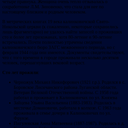
четыре правнука. Женщина очень тепло отзывалась о
соцработнике Л.М. Зиновенко, что стала для нее по
настоящему близким и родным человеком.
В метрических книгах 19 века калинковичской Свято-
Никольской церкви (к сожалению, некоторые сохранились
лишь фрагментарно) не удалось найти записей о проживших
сто и более лет прихожанах, хотя 80-летние и 90-летние
встречались. Почти полностью утрачены сведения
калинковичского бюро ЗАГС межвоенного периода, но с
февраля 1944 года они имеются. Документы свидетельствуют,
что с того времени в городе проживали несколько десятков
человек, перешагнувших вековой возраст.
Сто лет прожили
:
Черножук Михаил Никифорович (1921 г.р.). Родился в с.
Боровское Лисичанского района Луганской области.
Ветеран Великой Отечественной войны. С 1958 года
работал и проживает в Калинковичах по ул. Князева
Зайцева Ульяна Васильевна (1883-1983). Родилась в
местечке Домановичи, работала в колхозе. С 1963 года
проживала в семье дочери в Калинковичах по ул.
Фрунзе.
Пигулевская Анна Матвеевна (1887-1987). Родилась в д.