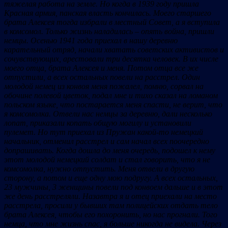
тяжелая работа на земле. Но когда в 1939 году пришла
Красная армия, панская власть кончилась. Моего старшего
брата Алексея тогда избрали в местный Совет, а я вступила
в комсомол. Только жизнь наладилась – опять война, пришли
немцы. Осенью 1941 года приехал в нашу деревню
карательный отряд, начали хватать советских активистов и
сочувствующих, арестовали три десятка человек. В их числе
моего отца, брата Алексея и меня. Потом отца все же
отпустили, а всех остальных повели на расстрел. Один
молодой немец из конвоя меня пожалел, помню, сорвал на
обочине полевой цветок, подал мне и тихо сказал на ломаном
польском языке, что постарается меня спасти, не верит, что
я комсомолка. Отвели нас немцы за деревню, дали несколько
лопат, приказали копать общую могилу и установили
пулемет. Но тут приехал из Пружан какой-то немецкий
начальник, отменил расстрел и сам начал всех поочередно
допрашивать. Когда дошла до меня очередь, подошел к нему
этот молодой немецкий солдат и стал говорить, что я не
комсомолка, нужно отпустить. Меня отвели в другую
сторону, а потом и еще одну мою подругу. А всех остальных,
23 мужчины, 3 женщины повели под конвоем дальше и в этот
же день расстреляли. Назавтра я и отец приехали на место
расстрела, просили у бывших там полицейских отдать тело
брата Алексея, чтобы его похоронить, но нас прогнали. Того
немца, что мне жизнь спас, я больше никогда не видела. Через