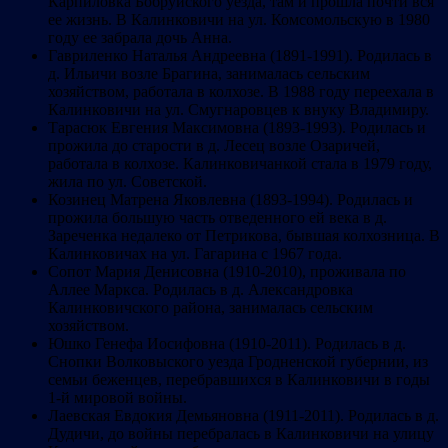
Карпиловка Бобруйского уезда, там и прошла почти вся
ее жизнь. В Калинковичи на ул. Комсомольскую в 1980
году ее забрала дочь Анна.
Гавриленко Наталья Андреевна (1891-1991). Родилась в
д. Ильичи возле Брагина, занималась сельским
хозяйством, работала в колхозе. В 1988 году переехала в
Калинковичи на ул. Смугнаровцев к внуку Владимиру.
Тарасюк Евгения Максимовна (1893-1993). Родилась и
прожила до старости в д. Лесец возле Озаричей,
работала в колхозе. Калинковичанкой стала в 1979 году,
жила по ул. Советской.
Козинец Матрена Яковлевна (1893-1994). Родилась и
прожила большую часть отведенного ей века в д.
Зареченка недалеко от Петрикова, бывшая колхозница. В
Калинковичах на ул. Гагарина с 1967 года.
Сопот Мария Денисовна (1910-2010), проживала по
Аллее Маркса. Родилась в д. Александровка
Калинковичского района, занималась сельским
хозяйством.
Юшко Генефа Иосифовна (1910-2011). Родилась в д.
Снопки Волковыского уезда Гродненской губернии, из
семьи беженцев, перебравшихся в Калинковичи в годы
1-й мировой войны.
Лаевская Евдокия Демьяновна (1911-2011). Родилась в д.
Дудичи, до войны перебралась в Калинковичи на улицу