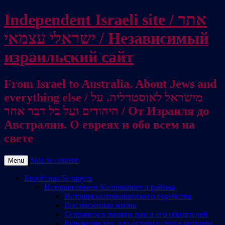
Independent Israeli site / אתר
ישראלי עצמאי / Независимый
израильский сайт
From Israel to Australia. About Jews and
everything else / מישראל לאוסטרליה. על
היהודים ועל כל דבר אחר / От Израиля до
Австралии. О евреях и обо всем на
свете
Skip to content
Menu
Еврейская Беларусь
История евреев Калинкович и района
История калинковичского еврейства
Послевоенная жизнь
Сохраним в памяти дом и его обитателей
Вспомним тех, кто оставил след в истории