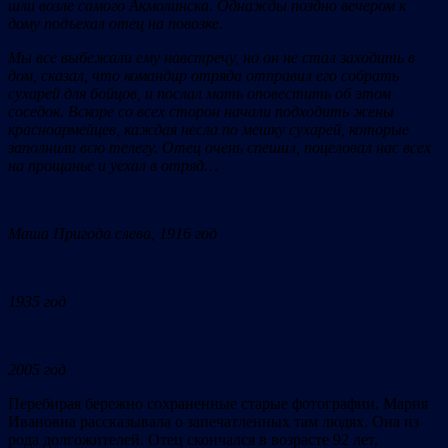
шли возле самого Акмолинска. Однажды поздно вечером к
дому подъехал отец на повозке.
Мы все выбежали ему навстречу, но он не стал заходить в
дом, сказал, что командир отряда отправил его собрать
сухарей для бойцов, и послал мать оповестить об этом
соседок. Вскоре со всех сторон начали подходить жены
красноармейцев, каждая несла по мешку сухарей, которые
заполнили всю телегу. Отец очень спешил, поцеловал нас всех
на прощанье и уехал в отряд…
Маша Пригода слева, 1916 год
1935 год
2005 год
Перебирая бережно сохраненные старые фотографии, Мария
Ивановна рассказывала о запечатленных там людях. Она из
рода долгожителей. Отец скончался в возрасте 92 лет,