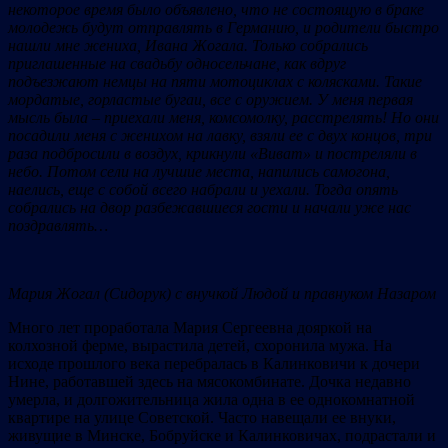
некоторое время было объявлено, что не состоящую в браке
молодежь будут отправлять в Германию, и родители быстро
нашли мне жениха, Ивана Жогала. Только собрались
приглашенные на свадьбу односельчане, как вдруг
подъезжают немцы на пяти мотоциклах с колясками. Такие
мордатые, горластые бугаи, все с оружием. У меня первая
мысль была – приехали меня, комсомолку, расстрелять! Но они
посадили меня с женихом на лавку, взяли ее с двух концов, три
раза подбросили в воздух, крикнули «Виват» и постреляли в
небо. Потом сели на лучшие места, напились самогона,
наелись, еще с собой всего набрали и уехали. Тогда опять
собрались на двор разбежавшиеся гости и начали уже нас
поздравлять…
Мария Жогал (Сидорук) с внучкой Людой и правнуком Назаром
Много лет проработала Мария Сергеевна дояркой на
колхозной ферме, вырастила детей, схоронила мужа. На
исходе прошлого века перебралась в Калинковичи к дочери
Нине, работавшей здесь на мясокомбинате. Дочка недавно
умерла, и долгожительница жила одна в ее однокомнатной
квартире на улице Советской. Часто навещали ее внуки,
живущие в Минске, Бобруйске и Калинковичах, подрастали и