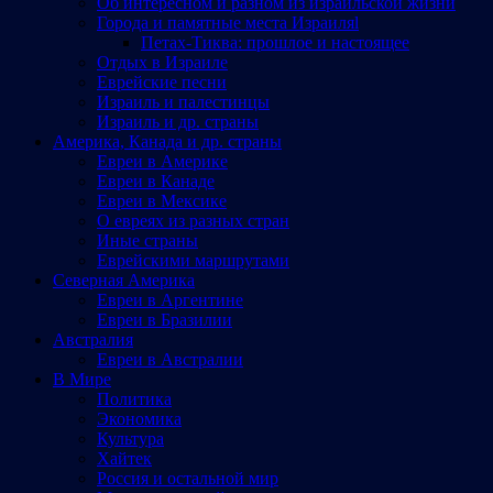
Об интересном и разном из израильской жизни
Города и памятные места Израиляl
Петах-Тиква: прошлое и настоящее
Отдых в Израиле
Еврейские песни
Израиль и палестинцы
Израиль и др. страны
Америка, Канада и др. страны
Евреи в Америке
Евреи в Канаде
Евреи в Мексике
О евреях из разных стран
Иные страны
Еврейскими маршрутами
Северная Америка
Евреи в Аргентине
Евреи в Бразилии
Австралия
Евреи в Австралии
В Мире
Политика
Экономика
Культура
Хайтек
Россия и остальной мир