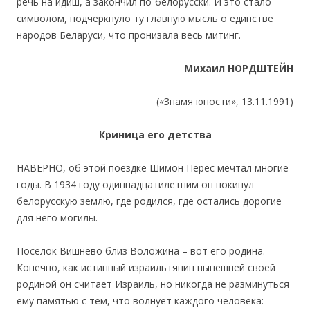
речь на идиш, а закончил по-белорусски. И это стало
символом, подчеркнуло ту главную мысль о единстве
народов Беларуси, что пронизала весь митинг.
Михаил НОРДШТЕЙН
(«Знамя юности», 13.11.1991)
Криница его детства
НАВЕРНО, об этой поездке Шимон Перес мечтал многие
годы. В 1934 году одиннадцатилетним он покинул
белорусскую землю, где родился, где остались дорогие
для него могилы.
Посёлок Вишнево близ Воложина – вот его родина.
Конечно, как истинный израильтянин нынешней своей
родиной он считает Израиль, но никогда не разминуться
ему памятью с тем, что волнует каждого человека: