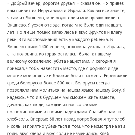
– Добрый вечер, дорогие друзья! – сказал он. – Я привёз
вам привет из Иерусалима и Израиля. Как вы все знаете,
я сам из Вишнево, мои родители и мои предки жили в
Вишнево. Я уехал отсюда, когда мне было одиннадцать
лет. Но я ещё помню запах леса и вкус фруктов и влагу
реки. Эти воспоминания есть у каждого ребенка. В
Вишнево жили 1400 евреев, половина уехала в Израиль,
а та половина, которая осталась, была, к нашему
великому сожалению, убита нацистами. И сегодня я
приехал, чтобы навестить место, где я родился и где
многие мои родные и близкие были сожжены. Евреи жили
среди белорусов более 800 лет. Белорусы всегда
позволяли нам молиться на нашем языке нашему Богу. Я
надеюсь, что и в будущем мы сможем жить вместе,
дружно, как люди, каждый из нас со своими
воспоминаниями и своими надеждами. Спасибо вам за
хлеб-соль. Впервые 68 лет назад попробовал я тут хлеб
и соль. И приятно убедиться в том, что несмотря на эти
годы, вкус хлеба и вкус соли не изменились. Хлеб