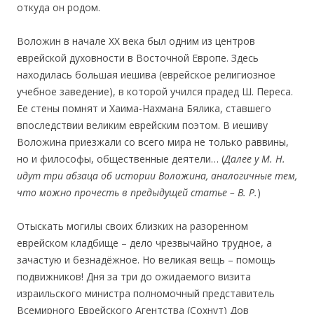
откуда он родом.
Воложин в начале ХХ века был одним из центров
еврейской духовности в Восточной Европе. Здесь
находилась большая иешива (еврейское религиозное
учебное заведение), в которой учился прадед Ш. Переса.
Ее стены помнят и Хаима-Нахмана Бялика, ставшего
впоследствии великим еврейским поэтом. В иешиву
Воложина приезжали со всего мира не только раввины,
но и философы, общественные деятели… (
Далее у М. Н.
идут три абзаца об истории Воложина, аналогичные тем,
что можно прочесть в предыдущей статье – В. Р.
)
Отыскать могилы своих близких на разоренном
еврейском кладбище – дело чрезвычайно трудное, а
зачастую и безнадёжное. Но великая вещь – помощь
подвижников! Дня за три до ожидаемого визита
израильского министра полномочный представитель
Всемирного Еврейского Агентства (Сохнут) Дов