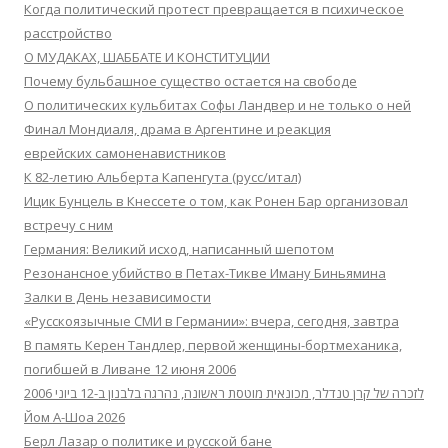
Когда политический протест превращается в психическое
расстройство
О МУДАКАХ, ШАББАТЕ И КОНСТИТУЦИИ
Почему бульбашное существо остается на свободе
О политических кульбитах Софы Ландвер и не только о ней
Финал Мондиаля, драма в Аргентине и реакция
еврейских самоненавистников
К 82-летию Альберта Капенгута (русс/итал)
Ицик Бунцель в Кнессете о том, как Ронен Бар организовал
встречу с ним
Германия: Великий исход, написанный шепотом
Резонансное убийство в Петах-Тикве Иману Биньямина
Залки в День независимости
«Русскоязычные СМИ в Германии»: вчера, сегодня, завтра
В память Керен Тандлер, первой женщины-бортмеханика,
погибшей в Ливане 12 июня 2006
לזכרה של קרן טנדלר, מכונאית מוטסת ראשונה, נהרגה בלבנון ב-12 ביוני 2006
Йом А-Шоа 2026
Берл Лазар о политике и русской бане