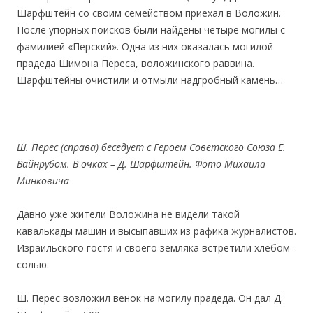
Шарфштейн со своим семейством приехал в Воложин.
После упорных поисков были найдены четыре могилы с
фамилией «Перский». Одна из них оказалась могилой
прадеда Шимона Переса, воложинского раввина.
Шарфштейны очистили и отмыли надгробный камень…
Ш. Перес (справа) беседует с Героем Советского Союза Е.
Вайнрубом. В очках – Д. Шарфштейн
.
Фото Михаила
Минковича
Давно уже жители Воложина не видели такой
кавалькады машин и высыпавших из рафика журналистов.
Израильского гостя и своего земляка встретили хлебом-
солью.
Ш. Перес возложил венок на могилу прадеда. Он дал Д.