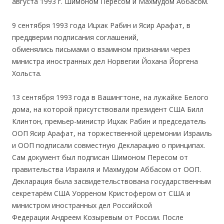
августа 1993 г. Шимоном Пересом и Махмудом Аббасом.
9 сентября 1993 года Ицхак Рабин и Ясир Арафат, в
преддверии подписания соглашений,
обменялись письмами о взаимном признании через
министра иностранных дел Норвегии Йохана Йоргена
Хольста.
13 сентября 1993 года в Вашингтоне, на лужайке Белого
дома, на которой присутствовали президент США Билл
Клинтон, премьер-министр Ицхак Рабин и председатель
ООП Ясир Арафат, на торжественной церемонии Израиль
и ООП подписали совместную Декларацию о принципах.
Сам документ был подписан Шимоном Пересом от
правительства Израиля и Махмудом Аббасом от ООП.
Декларация была засвидетельствована государственным
секретарём США Уорреном Кристофером от США и
министром иностранных дел Российской
Федерации Андреем Козыревым от России. После