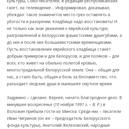
культуры, Союз писателей, в редакции республиканских
газет, на телевидение… Информировал, доказывал,
убеждал: такое знаменитое место грех оставлять в
убогости и разорении. Кладбище надо восстановить! И
не только как знак уважения к еврейской культуре,
разгромленной в Белоруссии фашистскими душегубами, а
до них и после них большевистскими временщиками.
Пусть восстановление еврейского кладбища станет
добрым примером и для белорусов, и для поляков – для
всех, кто живёт на обильно политой кровью,
многострадальной белорусской земле. Она – общая для
нас, а стало быть, общая и боль за беспамятство, что
разъедает людские души в нынешнее смутное время.
Задумано – сделано. Вернее, начато благородное дело. В
минувшее воскресенье (
10 ноября 1991 г. – В. Р.
) в
Воложин прибыли гости из Минска. Среди них – писатели
Иван Чигринов (он же – председатель Белорусского
фонда культуры), Анатолий Железовский, народные