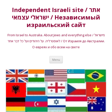
Independent Israeli site / אתר
ישראלי עצמאי / Независимый
израильский сайт
From Israel to Australia. About Jews and everything else / מישראל
לאוסטרליה. על היהודים ועל כל דבר אחר / От Израиля до Австралии.
О евреях и обо всем на свете
Skip
Menu
to
content