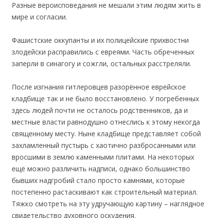
Разные вероисповедания не мешали этим людям жить в
мире и согласии.
Фашистские оккупанты и их полицейские прихвостни
злодейски расправились с евреями. Часть обреченных
заперли в синагогу и сожгли, остальных расстреляли.
После изгнания гитлеровцев разорённое еврейское
кладбище так и не было восстановлено. У погребенных
здесь людей почти не осталось родственников, да и
местные власти равнодушно отнеслись к этому некогда
священному месту. Ныне кладбище представляет собой
захламленный пустырь с хаотично разбросанными или
вросшими в землю каменными плитами. На некоторых
ещё можно различить надписи, однако большинство
бывших надгробий стало просто камнями, которые
постепенно растаскивают как строительный материал.
Тяжко смотреть на эту удручающую картину – наглядное
свидетельство духовного оскудения.