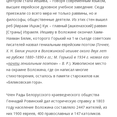
центром стала иешива, – говоря современным языком,
высшее еврейское духовное учебное заведение. Сюда
приезжали со всего мира не только раввины, но и
философы, общественные деятели. Из этих стен вышел
реб [Авраам Ицхак] Кук – главный [ашкеназский] раввин
[Страны] Израиля. Иешиву в Воложине окончил Хаим-
Нахман Бялик, которого Горький на 1-м съезде советских
писателей назвал гениальным еврейским поэтом (
Точнее,
Х. Н. Бялик учился в Воложинской иешиве около двух лет
на рубеже 1880–1890-х гг.; М. Горький в 1934 г. назвал его
«
почти
гениальным поэтом» – В. Р.
). Живописное место
на окраине Воложина, где он написал многие
стихотворения, осталось в памяти старожилов как
«Бяликовская гора».
Член Рады Белорусского краеведческого общества
Геннадий Ровинский дал историческую справку: в 1803
году население Воложина составляло 2447 жителей, из
них 1900 евреев, 400 православных и 147 католиков.