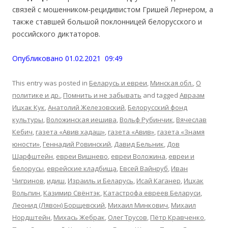
связей с мошенником-рецидивистом Гришей Лернером, а
также ставшей большой поклонницей белорусского и
российского диктаторов.
Опубликовано 01.02.2021 09:49
This entry was posted in
Беларусь и евреи
,
Минская обл.
,
О
политике и др.
,
Помнить и не забывать
and tagged
Авраам
Ицхак Кук
,
Анатолий Железовский
,
Белорусский фонд
культуры
,
Воложинская иешива
,
Вольф Рубинчик
,
Вячеслав
Кебич
,
газета «Авив хадаш»
,
газета «Авив»
,
газета «Знамя
юности»
,
Геннадий Ровинский
,
Давид Бельник
,
Дов
Шарфштейн
,
евреи Вишнево
,
евреи Воложина
,
евреи и
белорусы
,
еврейские кладбища
,
Евсей Вайнруб
,
Иван
Чигринов
,
идиш
,
Израиль и Беларусь
,
Исай Каганер
,
Ицхак
Вольпин
,
Казимир Свёнтэк
,
Катастрофа евреев Беларуси
,
Леонид (Лявон) Борщевский
,
Михаил Минкович
,
Михаил
Нордштейн
,
Михась Жебрак
,
Олег Трусов
,
Пётр Кравченко
,