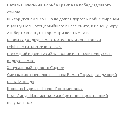
Наталья Плюснина. Борьба Трампа за победу здравого
смысла
Виктор Дэвис Хэнсон. Наша долгая дорога к войне с Ираном
Ицик Бунцель, отец погибшего в Газе Амита, к Ронену Бару
Альберт Капенгут. Второе пришествие Таля
Карим Саджадпур. Смерть Хаменеи и конец эпохи
Exhibition IMTM 2026 in Tel Aviv
Последний израильский заложник Ран Гвили вернулся в
родную землю
Ханукальный теракт в Сиднее
Смех каких генералов вызывал Роман Гофман, следующий
глава Моссада
Шошана Цуриэль-Штерн: Воспоминания
Ирит Линур. Израильское изобретение: проигравший
получает всё