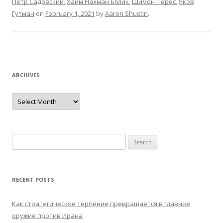
Петр Садовский
,
Хаим Нахман Бялик
,
Шимон Перес
,
Яков
Гутман
on
February 1, 2021
by
Aaron Shustin
.
ARCHIVES
Archives
Search
for:
RECENT POSTS
Как стратегическое терпение превращается в главное
оружие против Ирана