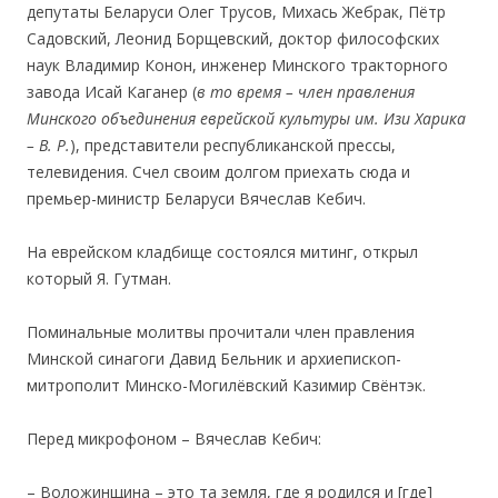
депутаты Беларуси Олег Трусов, Михась Жебрак, Пётр
Садовский, Леонид Борщевский, доктор философских
наук Владимир Конон, инженер Минского тракторного
завода Исай Каганер (
в то время – член правления
Минского объединения еврейской культуры им. Изи Харика
– В. Р.
), представители республиканской прессы,
телевидения. Счел своим долгом приехать сюда и
премьер-министр Беларуси Вячеслав Кебич.
На еврейском кладбище состоялся митинг, открыл
который Я. Гутман.
Поминальные молитвы прочитали член правления
Минской синагоги Давид Бельник и архиепископ-
митрополит Минско-Могилёвский Казимир Свёнтэк.
Перед микрофоном – Вячеслав Кебич:
– Воложинщина – это та земля, где я родился и [где]