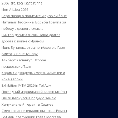
נהרגה בלבנון ב-12 ביוני 2006
Йом А-Шоа 2026
Берл Лазар о политике и русской бане
Наталья Плюснина. Борьба Трампа за
победу здравого смысла
Виктор Дэвис Хэнсон. Наша долгая
дорога к войне с Ираном
Ицик Бунцель, отец погибшего в Газе
Амита, к Ронену Бару
Альберт Капенгут. Второе
пришествие Таля
Карим Саджадпур. Смерть Хаменеи и
конец эпохи
Exhibition IMTM 2026 in Tel Aviv
Последний израильский заложник Ран
Гвили вернулся в родную землю
Ханукальный теракт в Сиднее
Смех каких генералов вызывал Роман
Гофман, следующий глава Моссада