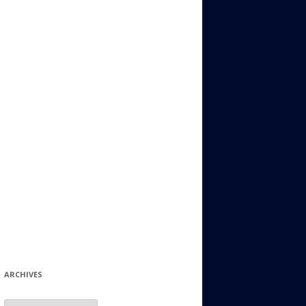
ИДИШ
СТАЛЬНОЙ МИР
ЕВРЕЙСКИЕ ПРИТЧИ
НЫЙ ТЕРРОРИЗМ
ОНИ ОСТАВИЛИ СВОЙ СЛЕД В
ИСТОРИИ
ИНТЕРЕСНЫЕ СУДЬБЫ
ЕВРЕЙСКОЕ
КОЛЛЕКЦИОНИРОВАНИЕ:
ФИЛАТЕЛИЯ, ЗНАЧКИ И ДР.
МАТЕРИАЛЫ НА РАЗНЫЕ ТЕМЫ
ГЕНЕАЛОГИЯ И ПОИСКИ КОРНЕЙ
ARCHIVES
Archives