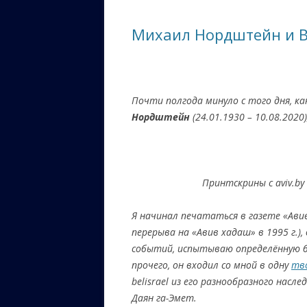
ЕВРЕЙС
Михаил Нордштейн и 
КАЛИНК
ОЗАРИ
ИНФОРМ
Почти полгода минуло с того дня, к
САЙТУ
Нордштейн
(24.01.1930 – 10.08.2020)
ВАШИ П
Принтскрины с aviv.by
Я начинал печататься в газете «Авив
перерыва на «Авив хадаш» в 1995 г.),
событий, испытываю определённую б
прочего, он входил со мной в одну
тв
belisrael из его разнообразного нас
Даян га-Эмет.