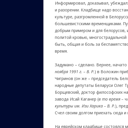
Информировал, доказывал, убеждал:
и разорении. Кладбище надо восстан
культуре, разгромленной в Белорусс
большевистскими временщиками. Пу
добрым примером и для белорусов, и
политой кровью, многострадальной б
быть, общая и боль за беспамятств
время.
Задумано – сделано. Вернее, начато
ноября 1991 г. – В. Р.
) в Воложин при
Чигринов (он же – председатель Бел
народные депутаты Беларуси Олег Т
Борщевский, доктор философских на
завода Исай Каганер (
в то время – ч
культуры им. Изи Харика – В. Р.
), пре
Счел своим долгом приехать сюда и
На еврейском кладбище состоялся ми