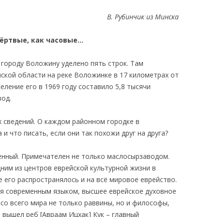
В. Рубинчик из Минска
ёртвые, как часовые…
городу Воложину уделено пять строк. Там
нской области на реке Воложинке в 17 километрах от
еление его в 1969 году составило 5,8 тысячи
вод.
х сведений. О каждом районном городке в
и что писать, если они так похожи друг на друга?
енный. Примечателен не только маслосырзаводом.
ним из центров еврейской культурной жизни в
 его распространялось и на всё мировое еврейство.
ря современным языком, высшее еврейское духовное
со всего мира не только раввины, но и философы,
 вышел реб [Авраам Ицхак] Кук – главный