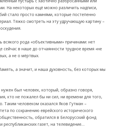
мленный пустырь с хаотично разбросанными или
и. На некоторых ещё можно различить надписи,
бий стало просто камнями, которые постепенно
ериал. Тяжко смотреть на эту удручающую картину –
оскудения.
ь всякого рода «объективными» причинами: нет
е сейчас в наше до отчаянности трудное время «не
вых, а не о мёртвых.
амять, а значит, и наша духовность, без которых мы
 нужен был человек, который, образно говоря,
я, кто не пожалел бы ни сил, ни времени для того,
о. Таким человеком оказался Яков Гутман –
тета по сохранению еврейского исторического
 общественность, обратился в Белорусский фонд
ии республиканских газет, на телевидение…