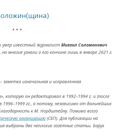
КАЯ ЖИЗНЬ В
Воложин(щина)
ОВИЧАХ СЕЙЧАС
* * *
ЧИ
АЦИЯ К СТАРОМУ
ак умер известный журналист
Михаил Соломонович
, но многие узнали о его кончине лишь в январе 2021 г.
ИСЬМА
ОТЗЫВЫ, ПРЕДЛОЖЕНИЯ,
УТОЧНЕНИЯ, ДОПОЛНЕНИЯ
 – заметка изначальная и исправленная
КТО КОГО ИЩЕТ
», которую он редактировал в 1992–1994 г. и (после
 в 1996–1999 гг., а потому, независимо от дальнейших
лагодарность к М. Нордштейну. Помимо всего
орческую организацию
(C
БП). Для публикации на
ледия выбраны две неплохие газетные статьи.
Барух