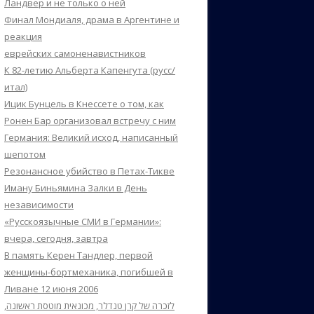
Ландвер и не только о ней
Финал Мондиаля, драма в Аргентине и
реакция
еврейских самоненавистников
К 82-летию Альберта Капенгута (русс/
итал)
Ицик Бунцель в Кнессете о том, как
Ронен Бар организовал встречу с ним
Германия: Великий исход, написанный
шепотом
Резонансное убийство в Петах-Тикве
Иману Биньямина Залки в День
независимости
«Русскоязычные СМИ в Германии»:
вчера, сегодня, завтра
В память Керен Тандлер, первой
женщины-бортмеханика, погибшей в
Ливане 12 июня 2006
לזכרה של קרן טנדלר, מכונאית מוטסת ראשונה,