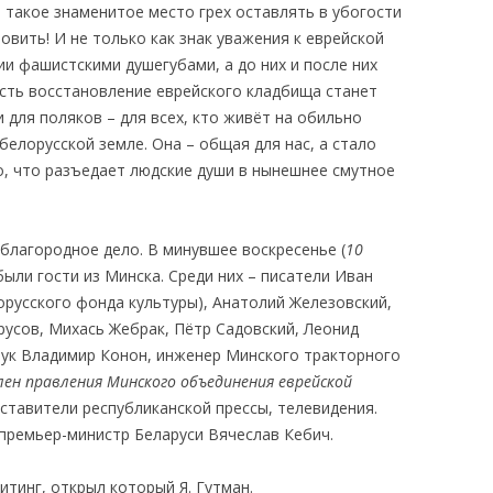
 такое знаменитое место грех оставлять в убогости
овить! И не только как знак уважения к еврейской
ии фашистскими душегубами, а до них и после них
сть восстановление еврейского кладбища станет
 для поляков – для всех, кто живёт на обильно
елорусской земле. Она – общая для нас, а стало
о, что разъедает людские души в нынешнее смутное
 благородное дело. В минувшее воскресенье (
10
были гости из Минска. Среди них – писатели Иван
орусского фонда культуры), Анатолий Железовский,
русов, Михась Жебрак, Пётр Садовский, Леонид
ук Владимир Конон, инженер Минского тракторного
лен правления Минского объединения еврейской
дставители республиканской прессы, телевидения.
 премьер-министр Беларуси Вячеслав Кебич.
тинг, открыл который Я. Гутман.