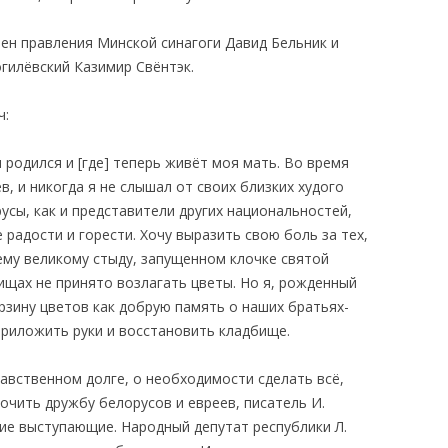
н правления Минской синагоги Давид Бельник и
гилёвский Казимир Свёнтэк.
ч:
 родился и [где] теперь живёт моя мать. Во время
в, и никогда я не слышал от своих близких худого
русы, как и представители других национальностей,
 радости и горести. Хочу выразить свою боль за тех,
шему великому стыду, запущенном клочке святой
бищах не принято возлагать цветы. Но я, рожденный
рзину цветов как добрую память о наших братьях-
приложить руки и восстановить кладбище.
авственном долге, о необходимости сделать всё,
рочить дружбу белорусов и евреев, писатель И.
угие выступающие. Народный депутат республики Л.