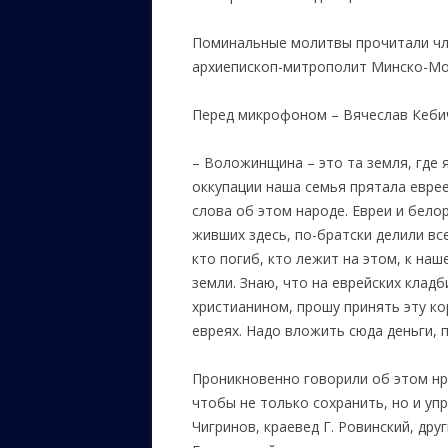
Поминальные молитвы прочитали чле
архиепископ-митрополит Минско-Мо
Перед микрофоном – Вячеслав Кеби
– Воложинщина – это та земля, где я
оккупации наша семья прятала еврее
слова об этом народе. Евреи и бело
живших здесь, по-братски делили все
кто погиб, кто лежит на этом, к на
земли. Знаю, что на еврейских клад
христианином, прошу принять эту ко
евреях. Надо вложить сюда деньги, 
Проникновенно говорили об этом нр
чтобы не только сохранить, но и уп
Чигринов, краевед Г. Ровинский, др