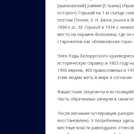
[ашкеназский] раввин [Страны] Изра
которого Горький на 1-м съезде сов
поэтом (
Точнее, Х. Н. Бялик учился 
1890-х гг.; М. Горький в 1934 г. назвал
место на окраине Воложина, где он 
старожилов как «Бяликовская гора».
Член Рады Белорусского краеведчес
историческую справку: в 1803 году 
1900 евреев, 400 православных и 14
этим людям жить в мире и согласии.
Фашистские оккупанты и их полицейс
Часть обреченных заперли в синагог
После изгнания гитлеровцев разорё
восстановлено. У погребенных здесь
местные власти равнодушно отнесли