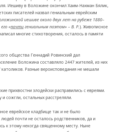
иля. Иешиву в Воложине окончил Хаим-Нахман Бялик,
етских писателей назвал гениальным еврейским
в Воложинской иешиве около двух лет на рубеже 1880–
 его «
почти
гениальным поэтом» – В. Р.
). Живописное
написал многие стихотворения, осталось в памяти
кого общества Геннадий Ровинский дал
население Воложина составляло 2447 жителей, из них
7 католиков. Разные вероисповедания не мешали
кие прихвостни злодейски расправились с евреями.
у и сожгли, остальных расстреляли.
нное еврейское кладбище так и не было
 людей почти не осталось родственников, да и
сь к этому некогда священному месту. Ныне