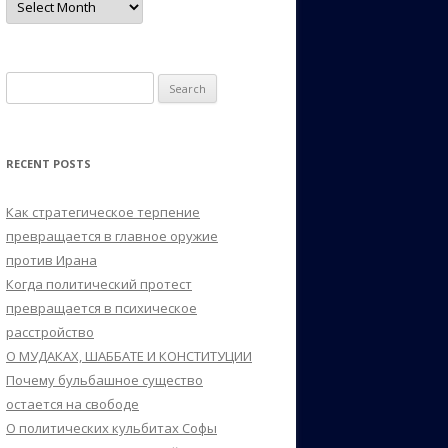
Search
for:
RECENT POSTS
Как стратегическое терпение
превращается в главное оружие
против Ирана
Когда политический протест
превращается в психическое
расстройство
О МУДАКАХ, ШАББАТЕ И КОНСТИТУЦИИ
Почему бульбашное существо
остается на свободе
О политических кульбитах Софы