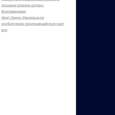
Шошана Цуриэль-Штерн:
Воспоминания
Ирит Линур. Израильское
изобретение: проигравший получает
всё