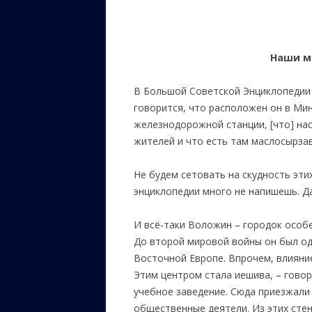
Наши м
В Большой Советской Энциклопедии 
говорится, что расположен он в Ми
железнодорожной станции, [что] нас
жителей и что есть там маслосырза
Не будем сетовать на скудность эти
энциклопедии много не напишешь. Да 
И всё-таки Воложин – городок особ
До второй мировой войны он был од
Восточной Европе. Впрочем, влияние
Этим центром стала иешива, – гово
учебное заведение. Сюда приезжали 
общественные деятели. Из этих стен