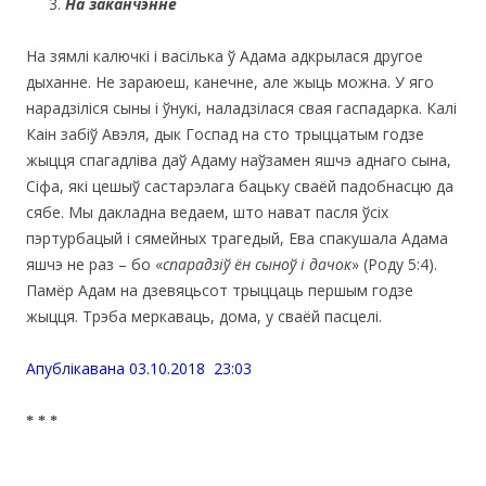
На заканчэнне
На зямлі калючкі і васілька ў Адама адкрылася другое
дыханне. Не зараюеш, канечне, але жыць можна. У яго
нарадзіліся сыны і ўнукі, наладзілася свая гаспадарка. Калі
Каін забіў Авэля, дык Госпад на сто трыццатым годзе
жыцця спагадліва даў Адаму наўзамен яшчэ аднаго сына,
Сіфа, які цешыў састарэлага бацьку сваёй падобнасцю да
сябе. Мы дакладна ведаем, што нават пасля ўсіх
пэртурбацый і сямейных трагедый, Ева спакушала Адама
яшчэ не раз – бо «
спарадзіў ён сыноў і дачок
» (Роду 5:4).
Памёр Адам на дзевяцьсот трыццаць першым годзе
жыцця. Трэба меркаваць, дома, у сваёй пасцелі.
Апублiкавана 03.10.2018
23:03
* * *