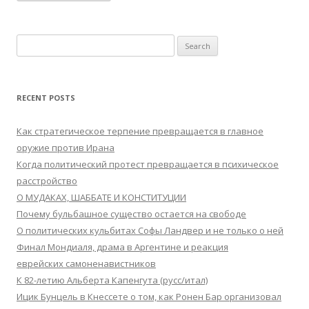
Search
for:
RECENT POSTS
Как стратегическое терпение превращается в главное
оружие против Ирана
Когда политический протест превращается в психическое
расстройство
О МУДАКАХ, ШАББАТЕ И КОНСТИТУЦИИ
Почему бульбашное существо остается на свободе
О политических кульбитах Софы Ландвер и не только о ней
Финал Мондиаля, драма в Аргентине и реакция
еврейских самоненавистников
К 82-летию Альберта Капенгута (русс/итал)
Ицик Бунцель в Кнессете о том, как Ронен Бар организовал