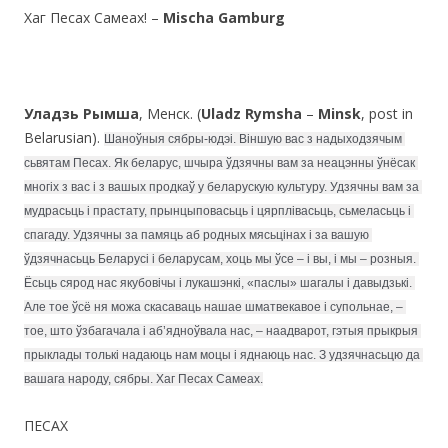
Хаг Песах Самеах! –
Mischa Gamburg
Уладзь Рымша
, Менск. (
Uladz Rymsha
–
Minsk
, post in
Belаrusian).
Шаноўныя сябры-юдэі. Віншую вас з надыходзячым 
сьвятам Песах. Як беларус, шчыра ўдзячны вам за неацэнны ўнёсак 
многіх з вас і з вашых продкаў у беларускую культуру. Удзячны вам за 
мудрасьць і прастату, прынцыповасьць і цярплівасьць, сьмеласьць і 
спагаду. Удзячны за памяць аб родных мясьцінах і за вашую 
ўдзячнасьць Беларусі і беларусам, хоць мы ўсе – і вы, і мы – розныя. 
Ёсьць сярод нас якубовічы і лукашэнкі, «паслы» шагалы і давыдзькі. 
Але тое ўсё ня можа скасаваць нашае шматвекавое і супольнае, – 
тое, што ўзбагачала і аб’ядноўвала нас, – наадварот, гэтыя прыкрыя 
прыклады толькі надаюць нам моцы і яднаюць нас. З удзячнасьцю да 
вашага народу, сябры. Хаг Песах Самеах.
ПЕСАХ