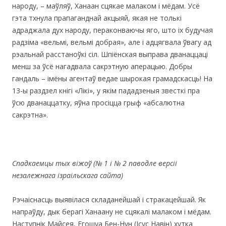
народу, – маўляў, Ханаан сцякае малаком і мёдам. Усё
гэта тхнула прапаганднай акцыяй, якая не толькі
адраджала дух народу, пераконваючы яго, што іх будучая
радзіма «вельмі, вельмі добрая», але i адцягвала ўвагу ад
рэальнай расстаноўкі сіл. Шпіёнская выправа дванаццаці
менш за ўсё нагадвала сакрэтную аперацыю. Добры
гандаль – імёны агентаў ведае шырокая грамадскасць! На
13-ы раздзел кнігі «Лікі», у якім пададзеныя звесткі пра
ўсю дванаццатку, яўна просіцца грыф «абсалютна
сакрэтна».
Cпадкаемцы тых віжоў
(
№ 1 і № 2
паводле версіі
незалежнага ізраільскага сайта)
Рэчаіснасць выявілася складанейшай і стракацейшай. Як
напраўду, дык берагі Ханаану не сцякалі малаком і мёдам.
Наступнік Майсея, Егошуа Бен-Нун (Ісус Навін) хутка