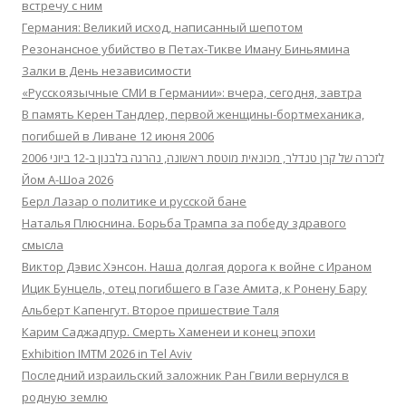
встречу с ним
Германия: Великий исход, написанный шепотом
Резонансное убийство в Петах-Тикве Иману Биньямина
Залки в День независимости
«Русскоязычные СМИ в Германии»: вчера, сегодня, завтра
В память Керен Тандлер, первой женщины-бортмеханика,
погибшей в Ливане 12 июня 2006
לזכרה של קרן טנדלר, מכונאית מוטסת ראשונה, נהרגה בלבנון ב-12 ביוני 2006
Йом А-Шоа 2026
Берл Лазар о политике и русской бане
Наталья Плюснина. Борьба Трампа за победу здравого
смысла
Виктор Дэвис Хэнсон. Наша долгая дорога к войне с Ираном
Ицик Бунцель, отец погибшего в Газе Амита, к Ронену Бару
Альберт Капенгут. Второе пришествие Таля
Карим Саджадпур. Смерть Хаменеи и конец эпохи
Exhibition IMTM 2026 in Tel Aviv
Последний израильский заложник Ран Гвили вернулся в
родную землю