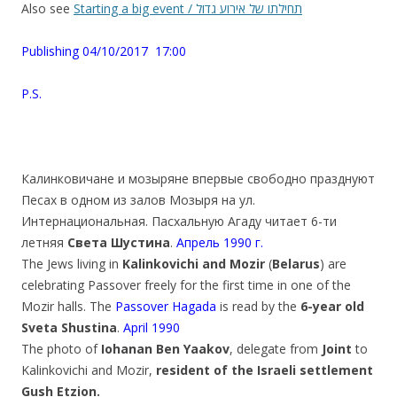
Also see
Starting a big event / תחילתו של אירוע גדול
Publishing 04/10/2017 17:00
P.S.
Калинковичане и мозыряне впервые свободно празднуют
Песах в одном из залов Мозыря на ул.
Интернациональная. Пасхальную Агаду читает 6-ти
летняя
Света Шустина
.
Апрель 1990 г.
The Jews living in
Kalinkovichi and Mozir
(
Belarus
) are
celebrating Passover freely for the first time in one of the
Mozir halls. The
Passover Hagada
is read by the
6-year old
Sveta Shustina
.
April 1990
The photo of
Iohanan Ben Yaakov
, delegate from
Joint
to
Kalinkovichi and Mozir,
resident of the
Israeli settlement
Gush Etzion.