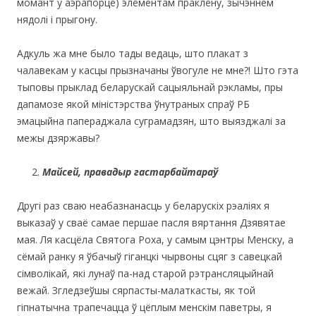
момант у аэрапорце) элементам праклёну, зычэннем
нядолі і прыгону.
Адкуль жа мне было тады ведаць, што плакат з
чалавекам у касцы прызначаны ўвогуле не мне?! Што гэта
тыповы прыклад беларускай сацыяльнай рэкламы, пры
дапамозе якой міністэрства ўнутраных спраў РБ
эмацыйна папераджала суграмадзян, што выязджалі за
межы дзяржавы?
Майсей, правадыр гастарбайтараў
Другі раз сваю неабазнанасць у беларускіх рэаліях я
выказаў у сваё самае першае пасля вяртання Дзявятае
мая. Ля касцёла Святога Роха, у самым цэнтры Менску, а
сёмай ранку я ўбачыў гіганцкі чырвоны сцяг з савецкай
сімволікай, які лунаў па-над старой рэтрансляцыйнай
вежай. Згледзеўшы сярпасты-малаткасты, як той
гіпнатычна трапечацца ў цёплым менскім паветры, я