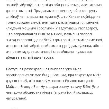
прывёў габрэяў не толькі да абяцанай зямлі, але таксама
да прытомнасці. Пры дапамозе яшчэ адной опер-групы
шпіёнаў на пальцах патлумачыў, што Ханаан поўніцца не
толькі пладамі зямлі, але і шматлікімі іншымі плямёнамі,
«людзьмі моцнымі і рослымі». У адсутнасць гаспадароў,
што запрацаваліся былі за мяжой, плямёны паспелі
выгодна рассяліцца па ўсёй тэрыторыі. І з тымі плямёнамі,
як высветлілі габрэі, трэба змагацца ці дамаўляцца, або –
як потым мудра пастанавілі старэйшыны – ужываць
абедзве тактыкі адначасова.
Наступная разведвальная выправа ўжо была
арганізаваная як мае быць. Вось жа, пра сакрэтную місію
двух шпіёнаў, якіх паслаў у варожы Ерыхон наступнік
Майсея, Егошуа Бен-Нун, шараговаму чытачу Бібліі ўжо
невядома абсалютна нічога (апрача іхняй колькасці,
натуральна).