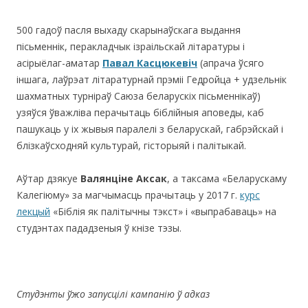
500 гадоў пасля выхаду скарынаўскага выдання
пісьменнік, перакладчык ізраільскай літаратуры і
асірыёлаг-аматар
Павал Касцюкевіч
(апрача ўсяго
іншага, лаўрэат літаратурнай прэміі Гедройца + удзельнік
шахматных турніраў Саюза беларускіх пісьменнікаў)
узяўся ўважліва перачытаць біблійныя аповеды, каб
пашукаць у іх жывыя паралелі з беларускай, габрэйскай і
блізкаўсходняй культурай, гісторыяй і палітыкай.
Аўтар дзякуе
Валянціне Аксак
, а таксама «Беларускаму
Калегіюму» за магчымасць прачытаць у 2017 г.
курс
лекцый
«Біблія як палітычны тэкст» і «выпрабаваць» на
студэнтах пададзеныя ў кнізе тэзы.
Студэнты ўжо запусцілі кампанію ў адказ