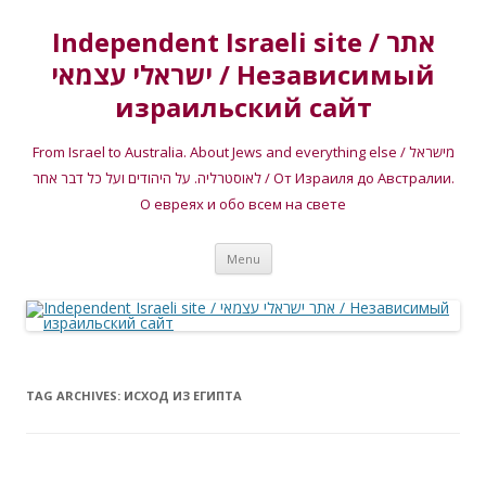
Independent Israeli site / אתר
ישראלי עצמאי / Независимый
израильский сайт
From Israel to Australia. About Jews and everything else / מישראל
לאוסטרליה. על היהודים ועל כל דבר אחר / От Израиля до Австралии.
О евреях и обо всем на свете
Skip
Menu
to
content
TAG ARCHIVES:
ИСХОД ИЗ ЕГИПТА