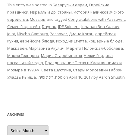
This entry was posted in
Беларусь и евреи
,
Еврейские
праздники
,
Израиль и др. страны
,
История калинковичского
еврейства
,
Мозырь
and tagged
Congratulations with Passover.
,
Cемен Гофштейн
,
Dayenu
,
IDF Soldiers
,
Iohanan Ben Yaakov
,
Joint
,
Mischa Gamburg
,
Passover
,
Диана Коган
,
еврейская
кухня
,
еврейские блюда
,
Исход из Египта
,
кошерные блюда
,
Маккавеи
,
Маргарита Акулич
,
Марита Полонская-Соболева
,
Мария Гольцова
,
Мария Старобинская
,
Нелли Гордина
,
пасхальный седер
,
Празднование Песах в Калинковичах и
Мозыре в 1990-м
,
Света Шустина
,
Стары Моисеевич Габрэй
,
Уладзь Рымша
,
רינת ומימי
,
פסח
on
April 10, 2017
by
Aaron Shustin
.
ARCHIVES
Archives