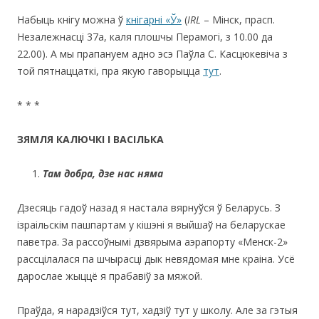
Набыць кнігу можна ў
кнігарні «Ў»
(
IRL
– Мінск, прасп.
Незалежнасці 37а, каля плошчы Перамогі, з 10.00 да
22.00). А мы прапануем адно эсэ Паўла С. Касцюкевіча з
той пятнаццаткі, пра якую гаворыцца
тут
.
* * *
З
ЯМЛЯ КАЛЮЧКІ І ВАСІЛЬКА
Там добра, дзе нас няма
Дзесяць гадоў назад я настала вярнуўся ў Беларусь. З
ізраільскім пашпартам у кішэні я выйшаў на беларускае
паветра. За рассоўнымі дзвярыма аэрапорту «Менск-2»
рассцілалася па шчырасці дык невядомая мне краіна. Усё
дарослае жыццё я прабавіў за мяжой.
Праўда, я нарадзіўся тут, хадзіў тут у школу. Але за гэтыя