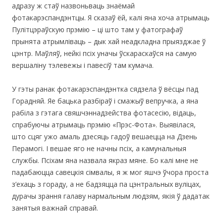
адразу ж стаў назвоньваць знаёмай
фотакарэспандэнтцы. Я сказаў ёй, калі яна хоча атрымаць
Пулітцэраўскую прэмію – ці што там у фатографаў
прынята атрымліваць – дык хай неадкладна прыязджае ў
цэнтр. Маўляў, нейкі псіх уначы ўскараскаўся на самую
вершаліну тэлевежы і павесіў там кумача.
У гэты ранак фотакарэспандэнтка сядзела ў вёсцы пад
Горадняй. Яе бацька разбіраў і смажыў вепручка, а яна
рабіла з гэтага свяшчэннадзейства фотасесію, відаць,
спрабуючы атрымаць прэмію «Прэс-Фота». Выявілася,
што сцяг ужо амаль дзесяць гадоў вешаецца на Дзень
Перамогі. І вешае яго не начны псіх, а камунальныя
службы. Псіхам яна назвала якраз мяне. Бо калі мне не
падабаюцца савецкія сімвалы, я ж мог яшчэ ўчора проста
з’ехаць з гораду, а не бадзяцца па цэнтральных вуліцах,
дурачы зрання галаву нармальным людзям, якія ў дадатак
занятыя важнай справай.