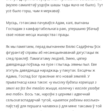
(музею самалётаў уздоўж шашы тады яшчэ не было). Тут
усё было горш, чым я меркаваў.
Мусіць, гэтаксама пачуваўся Адам, калі, выгнаны
Госпадам з камфартабельнага раю, упершыню ўбачыў
сваё новае месца жыхарства і працы.
Як мы памятаем, перад выгнаннем Вялікі Садаўнічы ўсіх
фігурантаў справы аб несанкцыянаванай дэгустацыі як
след пракляў. Памагатаму людзей, Змею, цяпер
давядзецца поўзаць на пузе і глытаць зямны пыл. Еве
згэтуль давядзецца нараджаць у пакутах. Бэсцячы ж
Адама, Госпад Бог праклінае яго новай зямлёй. У
прыватнасці кажа такое: «
у высілку будзеш карміцца з
зямлі ва ўсе дні твайго жыцця, калючку і васілёк узгадуе
яна табе
». Вось так, нароўні з цернямі і адвечнай
сельскагаспадарчай тугой, «
цьвяток радзімы васілька
»
паўстаў для першага чалавека (і для мяне таксама ў той