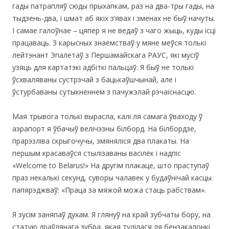
гады патрапляў сюды прыхапкам, раз на два-тры гады, на
тыдзень-два, і шмат аб якіх з’явах і зменах не быў начуты.
І самае галоўнае – цяпер я не ведаў з чаго жыць, куды ісці
працаваць. З карысных знаёмстваў у мяне меўся толькі
лейтэнант Эпалетаў з Першамайскага РАУС, які мусіў
узяць для картатэкі адбіткі пальцаў. Я быў не толькі
ўсхваляваны сустрэчай з бацькаўшчынай, але і
ўстурбаваны сутыкненнем з пачужэлай рэчаіснасцю.
Мая трывога толькі вырасла, калі ля самага ўваходу ў
аэрапорт я ўбачыў велічэзны білборд. На білбордзе,
прарэзліва скрыгочучы, змяняліся два плакаты. На
першым красаваўся стылізаваны васілёк і надпіс
«Welcome to Belarus!» На другім плакаце, што праступаў
праз некалькі секунд, суворы чалавек у будаўнічай касцы
папярэджваў: «Праца за мяжой можа стаць рабствам».
Я зусім заняпаў духам. Я глянуў на край зубчаты бору, на
статую драўлянага зубра, якая тулілася ля бензакалонкі