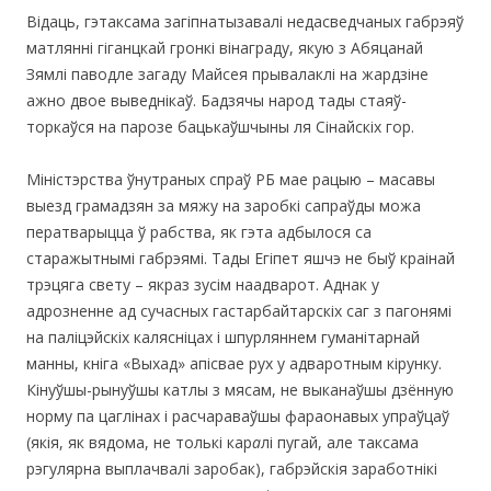
Відаць, гэтаксама загіпнатызавалі недасведчаных габрэяў
матлянні гіганцкай гронкі вінаграду, якую з Абяцанай
Зямлі паводле загаду Майсея прывалаклі на жардзіне
ажно двое выведнікаў. Бадзячы народ тады стаяў-
торкаўся на парозе бацькаўшчыны ля Сінайскіх гор.
Міністэрства ўнутраных спраў РБ мае рацыю – масавы
выезд грамадзян за мяжу на заробкі сапраўды можа
ператварыцца ў рабства, як гэта адбылося са
старажытнымі габрэямі. Тады Егіпет яшчэ не быў краінай
трэцяга свету – якраз зусім наадварот. Аднак у
адрозненне ад сучасных гастарбайтарскіх саг з пагонямі
на паліцэйскіх калясніцах і шпурляннем гуманітарнай
манны, кніга «Выхад» апісвае рух у адваротным кірунку.
Кінуўшы-рынуўшы катлы з мясам, не выканаўшы дзённую
норму па цаглінах і расчараваўшы фараонавых упраўцаў
(якія, як вядома, не толькі кар
а
лі пугай, але таксама
рэгулярна выплачвалі заробак), габрэйскія заработнікі