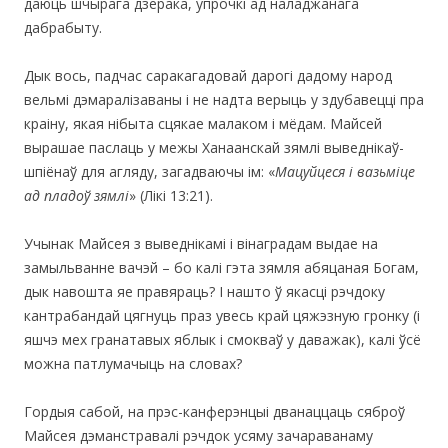
даюць шчырага дзерака, упрочкі ад наладжанага
дабрабыту.
Дык вось, падчас саракагадовай дарогі дадому народ
вельмі дэмаралізаваны і не надта верыць у здубавецці пра
краіну, якая нібыта сцякае малаком і мёдам. Майсей
вырашае паслаць у межы Ханаанскай зямлі выведнікаў-
шпіёнаў для агляду, загадваючы ім: «
Мацуйцеся і вазьміце
ад пладоў зямлі
» (Лікі 13:21).
Учынак Майсея з выведнікамі і вінаградам выдае на
замыльванне вачэй – бо калі гэта зямля абяцаная Богам,
дык навошта яе правяраць? І нашто ў якасці рэчдоку
кантрабандай цягнуць праз увесь край цяжэзную гронку (і
яшчэ мех гранатавых яблык і смокваў у даважак), калі ўсё
можна патлумачыць на словах?
Гордыя сабой, на прэс-канферэнцыі дванаццаць сяброў
Майсея дэманстравалі рэчдок усяму зачараванаму