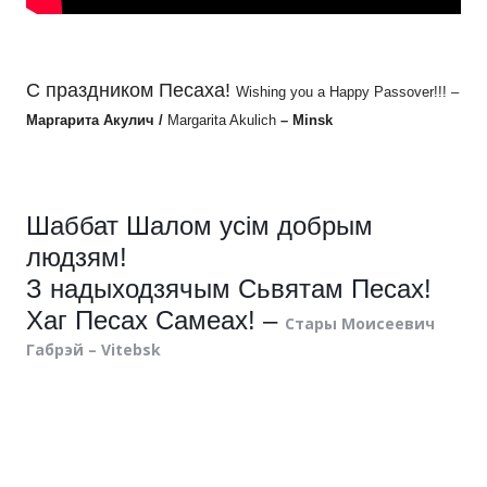
С праздником Песаха!
Wishing you a Happy Passover!!! –
Маргарита Акулич /
Margarita Akulich
– Minsk
Шаббат Шалом усім добрым
людзям!
З надыходзячым Сьвятам Песах!
Хаг Песах Самеах! –
Стары Моисеевич
Габрэй – Vitebsk