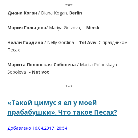
***
Диана Коган
/ Diana Kogan,
Berlin
Мария Гольцова
/ Mariya Golzova, –
Minsk
Нелли Гордина
/ Nelly Gordina –
Tel Aviv
.
С праздником
Песах!
Марита Полонская-Соболева
/ Marita Polonskaya-
Soboleva –
Netivot
***
«Такой цимус я ел у моей
прабабушки». Что такое Песах?
Добавлено 16.04.2017 20:54