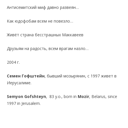
Антисемитский миф давно развеян…
Как юдофобам всем не повезло…
Живёт страна бесстрашных Маккавеев
Друзьям на радость, всем врагам назло…
2004 г.
Семен Гофштейн
, бывший мозырянин, с 1997 живет в
Иерусалиме.
Semyon Gofshteyn
, 83 y.o., born in
Mozir
, Belarus, since
1997 in Jerusalem.