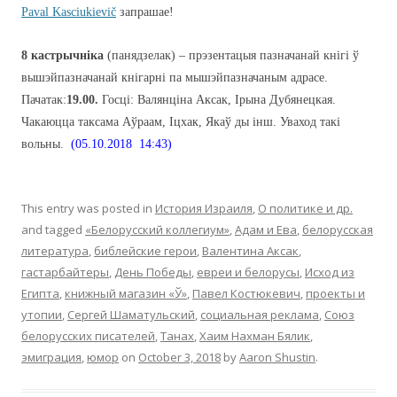
Paval Kasciukievič
запрашае!
8 кастрычніка
(панядзелак) – прэзентацыя пазначанай кнігі ў
вышэйпазначанай кнігарні па мышэйпазначаным адрасе.
Пачатак:
19.00.
Госці: Валянціна Аксак, Ірына Дубянецкая.
Чакаюцца таксама Аўраам, Іцхак, Якаў ды інш. Уваход такі
вольны.
(05.10.2018 14:43)
This entry was posted in
История Израиля
,
О политике и др.
and tagged
«Белорусский коллегиум»
,
Адам и Ева
,
белорусская
литература
,
библейские герои
,
Валентина Аксак
,
гастарбайтеры
,
День Победы
,
евреи и белорусы
,
Исход из
Египта
,
книжный магазин «Ў»
,
Павел Костюкевич
,
проекты и
утопии
,
Сергей Шаматульский
,
социальная реклама
,
Союз
белорусских писателей
,
Танах
,
Хаим Нахман Бялик
,
эмиграция
,
юмор
on
October 3, 2018
by
Aaron Shustin
.