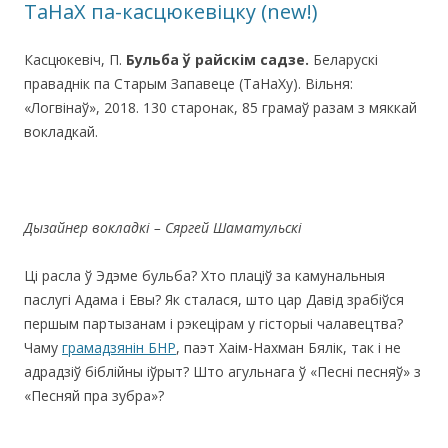
ТаНаХ па-касцюкевіцку (new!)
Касцюкевіч, П.
Бульба ў райскім садзе.
Беларускі
праваднік па Старым Запавеце (ТаНаХу). Вільня:
«Логвінаў», 2018. 130 cтаронак, 85 грамаў разам з мяккай
вокладкай.
Дызайнер вокладкі – Сяргей Шаматульскі
Ці расла ў Эдэме бульба? Хто плаціў за камунальныя
паслугі Адама і Евы? Як сталася, што цар Давід зрабіўся
першым партызанам і рэкецірам у гісторыі чалавецтва?
Чаму
грамадзянін БНР
, паэт Хаім-Нахман Бялік, так і не
адрадзіў біблійны іўрыт? Што агульнага ў «Песні песняў» з
«Песняй пра зубра»?