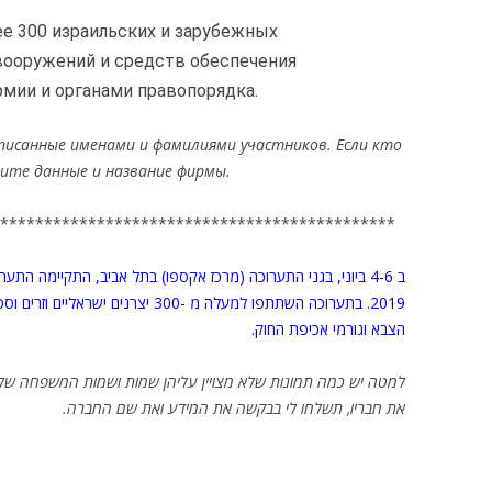
ее 300 израильских и зарубежных
вооружений и средств обеспечения
рмии и органами правопорядка.
писанные именами и фамилиями участников. Если кто
лите данные и название фирмы.
*********************************************
בתערוכה השתתפו למעלה מ -300 יצרנים י
הצבא וגורמי אכיפת החוק.
למטה יש כמה תמונות שלא מצויין עליהן שמות ושמות המשפחה של
את חבריו, תשלחו לי בבקשה את המידע ואת שם החברה.