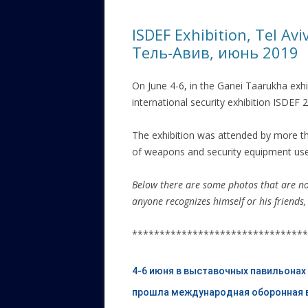
ЕВРЕЙС
ISDEF Exhibition, Tel Av
КАЛИНК
Тель-Авив, июнь 2019
ОЗАРИ
On June 4-6, in the Ganei Taarukha exhib
ИНФОРМ
international security exhibition ISDEF 
САЙТУ
The exhibition was attended by more th
ВАШИ П
of weapons and security equipment use
Below there are some photos that are no
anyone recognizes himself or his friend
********************************
4-6 июня в выставочных павильонах “
прошла международная оборонная 