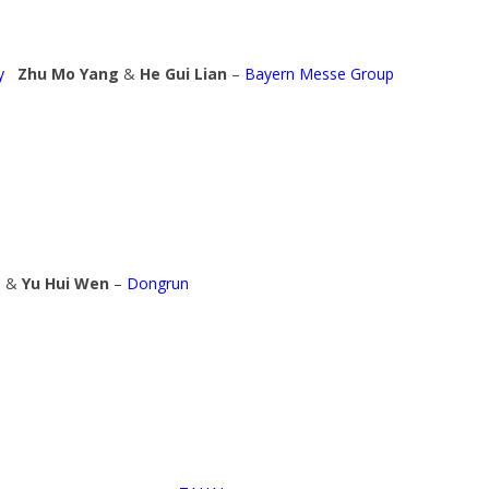
y
Zhu Mo Yang
&
He Gui Lian
–
Bayern Messe Group
e
&
Yu Hui Wen
–
Dongrun