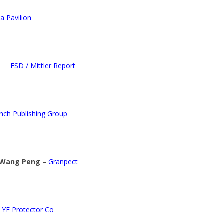
ia Pavilion
ESD / Mittler Report
ch Publishing Group
Wang Peng
–
Granpect
YF Protector Co