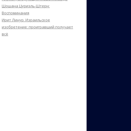
Шошана Цуриэль-Штерн:
Воспоминания
Ирит Линур. Израильское
изобретение: проигравший получает
всё