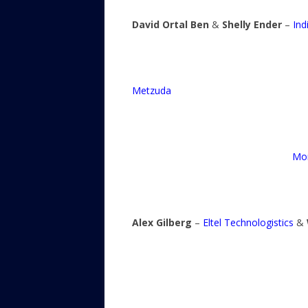
David Ortal Ben
&
Shelly Ender
–
Ind
Metzuda
Mon
Alex Gilberg
–
Eltel Technologistics
&