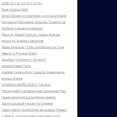
נהרגה בלבנון ב-12 ביוני 2006
Йом А-Шоа 2026
Берл Лазар о политике и русской бане
Наталья Плюснина. Борьба Трампа за
победу здравого смысла
Виктор Дэвис Хэнсон. Наша долгая
дорога к войне с Ираном
Ицик Бунцель, отец погибшего в Газе
Амита, к Ронену Бару
Альберт Капенгут. Второе
пришествие Таля
Карим Саджадпур. Смерть Хаменеи и
конец эпохи
Exhibition IMTM 2026 in Tel Aviv
Последний израильский заложник Ран
Гвили вернулся в родную землю
Ханукальный теракт в Сиднее
Смех каких генералов вызывал Роман
Гофман, следующий глава Моссада