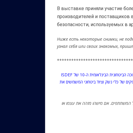
В выставке приняли участие бол
производителей и поставщиков 
безопасности, используемых в а
Ниже есть некоторые снимки, не под
узнал себя или своих знакомых, приш
********************************
ב 4-6 ביוני, בגני התערוכה (מרכז אקספו) בתל אביב, התקיימה התערוכה הביטחונית הבינלאומית ה-10 של ISDEF
2019. שראליים וזרים וספקים של כלי נשק וציוד ביטחוני המשמשים את
 המשתתפים. אם מישהו מזהה את עצמו או