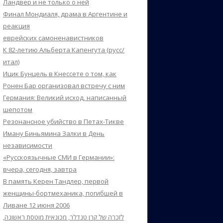
Ландвер и не только о ней
Финал Мондиаля, драма в Аргентине и
реакция
еврейских самоненавистников
К 82-летию Альберта Капенгута (русс/
итал)
Ицик Бунцель в Кнессете о том, как
Ронен Бар организовал встречу с ним
Германия: Великий исход, написанный
шепотом
Резонансное убийство в Петах-Тикве
Иману Биньямина Залки в День
независимости
«Русскоязычные СМИ в Германии»:
вчера, сегодня, завтра
В память Керен Тандлер, первой
женщины-бортмеханика, погибшей в
Ливане 12 июня 2006
לזכרה של קרן טנדלר, מכונאית מוטסת ראשונה,