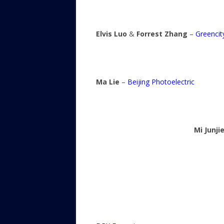
Elvis Luo
&
Forrest Zhang
–
Greencit
Ma Lie
–
Beijing Photoelectric
Mi Junji