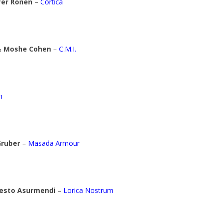
fer Ronen
–
Cortica
&
Moshe Cohen
–
C.M.I.
n
Gruber
–
Masada Armour
esto Asurmendi
–
Lorica Nostrum