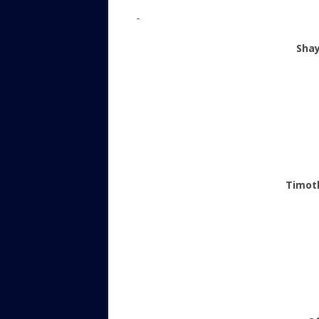
Shay Ge
Timot