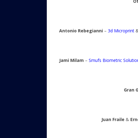
O
Antonio Rebegianni
–
3d Microprint
Jami Milam
–
Smufs Biometric Solutio
Gran 
Juan Fraile
&
Ern