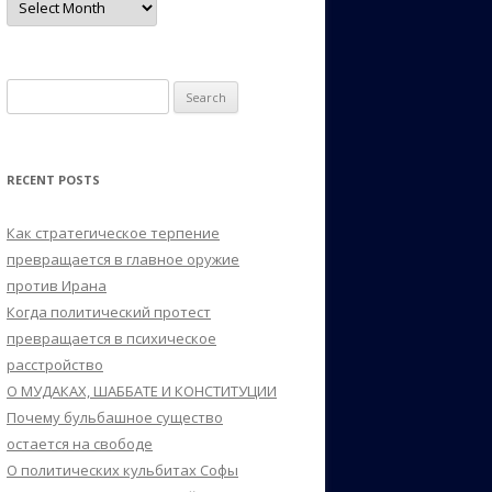
Search
for:
RECENT POSTS
Как стратегическое терпение
превращается в главное оружие
против Ирана
Когда политический протест
превращается в психическое
расстройство
О МУДАКАХ, ШАББАТЕ И КОНСТИТУЦИИ
Почему бульбашное существо
остается на свободе
О политических кульбитах Софы