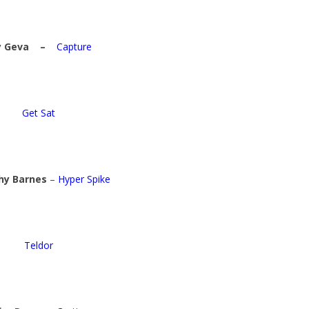
va
–
Capture
Get Sat
hy Barnes
–
Hyper Spike
Teldor