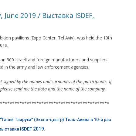
КАЯ ЖИЗНЬ В
iv, June 2019 / Выставка ISDEF,
ОВИЧАХ СЕЙЧАС
ЧИ
ition pavilions (Expo Center, Tel Aviv), was held the 10th
АЦИЯ К СТАРОМУ
2019.
an 300 Israeli and foreign manufacturers and suppliers
ИСЬМА
ОТЗЫВЫ, ПРЕДЛОЖЕНИЯ,
d in the army and law enforcement agencies.
УТОЧНЕНИЯ, ДОПОЛНЕНИЯ
t signed by the names and surnames of the participants. If
КТО КОГО ИЩЕТ
s, please send me the data and the name of the company.
*********************************************
Ганей Тааруха” (Экспо-центр) Тель-Авива в 10-й раз
2019.
выставка
ISDEF