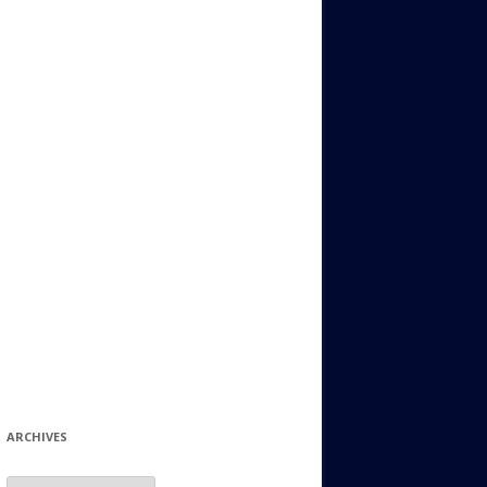
ИДИШ
СТАЛЬНОЙ МИР
ЕВРЕЙСКИЕ ПРИТЧИ
НЫЙ ТЕРРОРИЗМ
ОНИ ОСТАВИЛИ СВОЙ СЛЕД В
ИСТОРИИ
ИНТЕРЕСНЫЕ СУДЬБЫ
ЕВРЕЙСКОЕ
КОЛЛЕКЦИОНИРОВАНИЕ:
ФИЛАТЕЛИЯ, ЗНАЧКИ И ДР.
МАТЕРИАЛЫ НА РАЗНЫЕ ТЕМЫ
ГЕНЕАЛОГИЯ И ПОИСКИ КОРНЕЙ
ARCHIVES
Archives