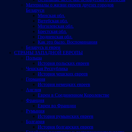
Материалы о жизни евреев других городов
Беларуси
Минская обл.
Витебская обл.
Могилевская обл.
Брестская обл.
Гродненская обл.
Как это было. Воспоминания
Беларусь и евреи
СТРАНЫ ЗАПАДНОЙ ЕВРОПЫ
Польша
История польских евреев
Чешская Республика
История чешских евреев
Германия
История немецких евреев
Англия
Евреи в Соединенном Королевстве
Франция
Евреи во Франции
Румыния
История румынских евреев
Болгария
История болгарских евреев