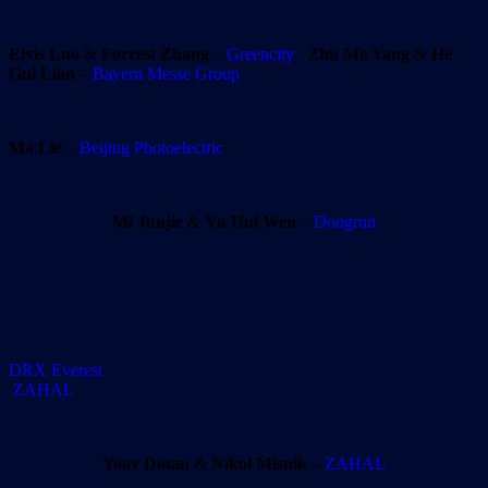
Elvis Luo
&
Forrest Zhang
–
Greencity
Zhu Mo Yang
&
He
Gui Lian
–
Bayern Messe Group
Ma Lie
–
Beijing Photoelectric
Mi Junjie
&
Yu Hui Wen
–
Dongrun
DRX Everest
ZAHAL
Yoav Dotan
&
Nikol Misnik
–
ZAHAL