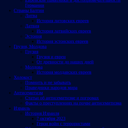
Еврейские памятники и достопримечательности
Германии
Страны Балтии
Литва
История литовских евреев
Латвия
История латвийских евреев
Эстония
История эстонских евреев
Грузия, Молдова
Грузия
Грузия и евреи
От древности до наших дней
Молдова
История молдавских евреев
Холокост
Помнить и не забывать
Праведники народов мира
Антисемитизм
Статьи об антисемитизме и погромах
Факты о преступлениях на почве антисемитизма
Израиль
История Израиля
7 октября 2023
Герои войн с террористами