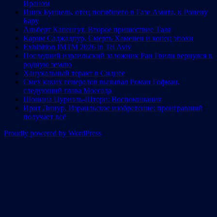
Ираном
Ицик Бунцель, отец погибшего в Газе Амита, к Ронену
Бару
Альберт Капенгут. Второе пришествие Таля
Карим Саджадпур. Смерть Хаменеи и конец эпохи
Exhibition IMTM 2026 in Tel Aviv
Последний израильский заложник Ран Гвили вернулся в
родную землю
Ханукальный теракт в Сиднее
Смех каких генералов вызывал Роман Гофман,
следующий глава Моссада
Шошана Цуриэль-Штерн: Воспоминания
Ирит Линур. Израильское изобретение: проигравший
получает всё
Proudly powered by WordPress