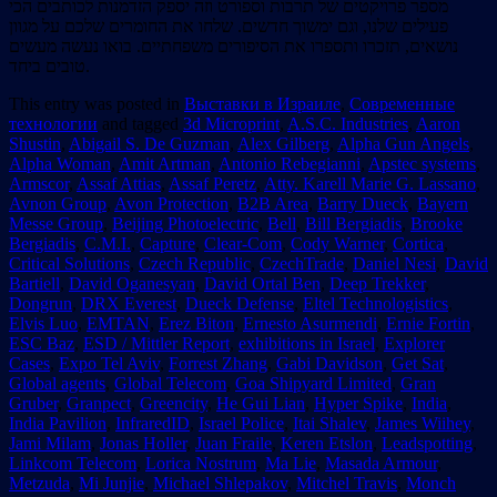
מספר פרויקטים של תרבות וספורט וזה יספק הזדמנות לכותבים הכי
פעילים שלנו, וגם ימשוך חדשים. שלחו את החומרים שלכם על מגוון
נושאים, תזכרו ותספרו את הסיפורים משפחתיים. בואו נעשה מעשים
טובים ביחד.
This entry was posted in
Выставки в Израиле
,
Современные
технологии
and tagged
3d Microprint
,
A.S.C. Industries
,
Aaron
Shustin
,
Abigail S. De Guzman
,
Alex Gilberg
,
Alpha Gun Angels
,
Alpha Woman
,
Amit Artman
,
Antonio Rebegianni
,
Apstec systems
,
Armscor
,
Assaf Attias
,
Assaf Peretz
,
Atty. Karell Marie G. Lassano
,
Avnon Group
,
Avon Protection
,
B2B Area
,
Barry Dueck
,
Bayern
Messe Group
,
Beijing Photoelectric
,
Bell
,
Bill Bergiadis
,
Brooke
Bergiadis
,
C.M.I.
,
Capture
,
Clear-Com
,
Cody Warner
,
Cortica
,
Critical Solutions
,
Czech Republic
,
CzechTrade
,
Daniel Nesi
,
David
Bartiell
,
David Oganesyan
,
David Ortal Ben
,
Deep Trekker
,
Dongrun
,
DRX Everest
,
Dueck Defense
,
Eltel Technologistics
,
Elvis Luo
,
EMTAN
,
Erez Biton
,
Ernesto Asurmendi
,
Ernie Fortin
,
ESC Baz
,
ESD / Mittler Report
,
exhibitions in Israel
,
Explorer
Cases
,
Expo Tel Aviv
,
Forrest Zhang
,
Gabi Davidson
,
Get Sat
,
Global agents
,
Global Telecom
,
Goa Shipyard Limited
,
Gran
Gruber
,
Granpect
,
Greencity
,
He Gui Lian
,
Hyper Spike
,
India
,
India Pavilion
,
InfraredID
,
Israel Police
,
Itai Shalev
,
James Wiihey
,
Jami Milam
,
Jonas Holler
,
Juan Fraile
,
Keren Etslon
,
Leadspotting
,
Linkcom Telecom
,
Lorica Nostrum
,
Ma Lie
,
Masada Armour
,
Metzuda
,
Mi Junjie
,
Michael Shlepakov
,
Mitchel Travis
,
Monch