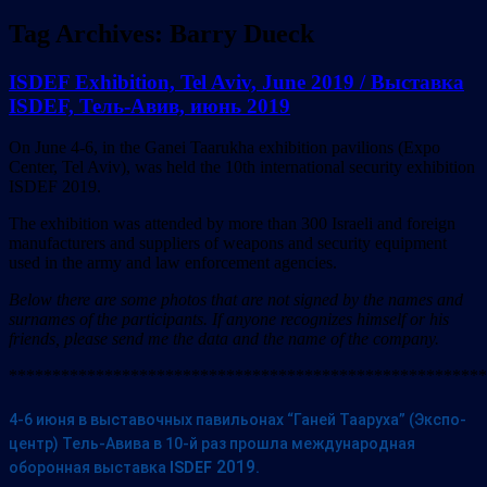
Tag Archives:
Barry Dueck
ISDEF Exhibition, Tel Aviv, June 2019 / Выставка
ISDEF, Тель-Авив, июнь 2019
On June 4-6, in the Ganei Taarukha exhibition pavilions (Expo
Center, Tel Aviv), was held the 10th international security exhibition
ISDEF 2019.
The exhibition was attended by more than 300 Israeli and foreign
manufacturers and suppliers of weapons and security equipment
used in the army and law enforcement agencies.
Below there are some photos that are not signed by the names and
surnames of the participants. If anyone recognizes himself or his
friends, please send me the data and the name of the company.
*******************************************************
4-6 июня в выставочных павильонах “Ганей Тааруха” (Экспо-
центр) Тель-Авива в 10-й раз прошла международная
2019.
оборонная выставка
ISDEF