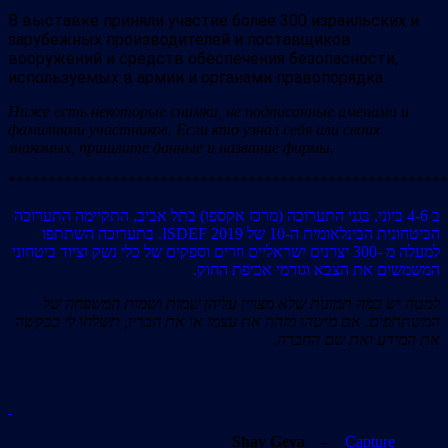
В выставке приняли участие более 300 израильских и
зарубежных производителей и поставщиков
вооружений и средств обеспечения безопасности,
используемых в армии и органами правопорядка.
Ниже есть некоторые снимки, не подписанные именами и
фамилиями участников. Если кто узнал себя или своих
знакомых, пришлите данные и название фирмы.
*******************************************************
ב 4-6 ביוני, בגני התערוכה (מרכז אקספו) בתל אביב, התקיימה התערוכה
הביטחונית הבינלאומית ה-10 של ISDEF 2019. בתערוכה השתתפו
למעלה מ -300 יצרנים ישראליים וזרים וספקים של כלי נשק וציוד ביטחוני
המשמשים את הצבא וגורמי אכיפת החוק.
למטה יש כמה תמונות שלא מצויין עליהן שמות ושמות המשפחה של
המשתתפים. אם מישהו מזהה את עצמו או את חבריו, תשלחו לי בבקשה
את המידע ואת שם החברה.
Shay Geva
–
Capture