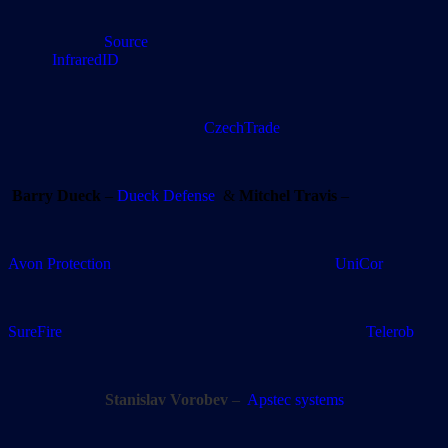
Source
InfraredID
CzechTrade
Barry Dueck
–
Dueck Defense
&
Mitchel Travis
–
Avon Protection UniCor
SureFire Telerob
Stanislav Vorobev
–
Apstec systems