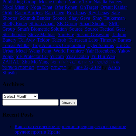
Publishing Group
,
Moshe Cohen
,
Nadav Tzur
,
Natalia Fadeev
,
Nikol Misnik
,
Noga Einat
,
Ofer Ronen
,
OnTarget
,
Oranit Kaidar
,
Orbit
,
Raem Barriers
,
Ran Chen
,
Rey Ienas
,
Rey Lenas
,
Safe
Shooter
,
Schmidt Bender
,
Sconce
,
Shay Geva
,
Shay Tsukerman
,
Shelly Ender
,
Shiran Abadi
,
SK Group
,
Smart Shooter
,
SMC
Group
,
Smufs Biometric Solution
,
Source
,
Source Tactical Gear
,
Steadicopter
,
Steve Mathias
,
SureFire
,
Susmit Goswami
,
Tadiran
Battery
,
Tel Aviv
,
Teldor
,
Telerob
,
Terrascan Labs
,
Timothy Barnes
,
Tomas Pehlke
,
Troy Acoustics Corporation
,
Tyler Sammis
,
UniCor
,
Urban Metal
,
Wang Peng
,
World Premiere
,
Yair Rosenberg
,
Yakov
Popik
,
YF Protector Co
,
Yi com
,
Yoav Dotan
,
Yu Hui Wen
,
ZAHAL
,
Zhu Mo Yang
,
יהודה טל
,
גני התערוכה
,
אהרון שוסטין
תערוכות בישראל
,
מצודה
,
תקשורת
on
June 22, 2019
by
Aaron
Shustin
.
Archives
Archives
Search
for:
Recent Posts
Как стратегическое терпение превращается в главное
оружие против Ирана