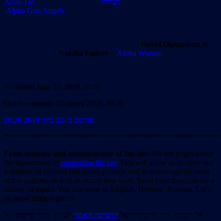
Accu-Tac מצודה
Alpha Gun Angels
David Oganesyan
&
Natalia Fadeev
–
Alpha Woman
Published June 22, 2019 20:28
Опубликовано 22 июня 2019 20:28
פורסם ב -22 ביוני 2019 20:28
*******************************************************
From founder and administrator of the site:
Do not forget about
the importance of
supporting the site
This will allow us to carry out
a number of cultural and sports projects and to encourage the most
active authors, as well as attract new ones. Send your materials on a
variety of topics. You can write in English, Hebrew Russian. Let’s
do good thing together.
אל תשכחו את החשיבות של
התמיכה האתר
, יש לנו צורך ביישום של