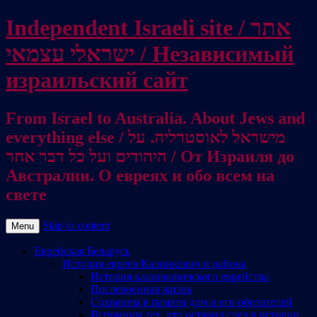
Independent Israeli site / אתר
ישראלי עצמאי / Независимый
израильский сайт
From Israel to Australia. About Jews and
everything else / מישראל לאוסטרליה. על
היהודים ועל כל דבר אחר / От Израиля до
Австралии. О евреях и обо всем на
свете
Skip to content
Menu
Еврейская Беларусь
История евреев Калинкович и района
История калинковичского еврейства
Послевоенная жизнь
Сохраним в памяти дом и его обитателей
Вспомним тех, кто оставил след в истории