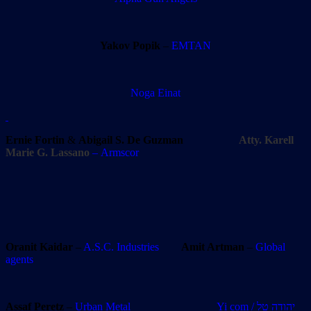
Yakov Popik
–
EMTAN
Noga Einat
Ernie Fortin
&
Abigail S. De Guzman
Atty. Karell
Marie G. Lassano
– Armscor
Oranit Kaidar
–
A.S.C. Industries
Amit Artman
–
Global
agents
Assaf Peretz
–
Urban Metal
Yi com / יהודה טל