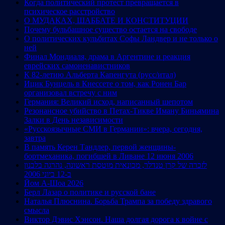
Когда политический протест превращается в
психическое расстройство
О МУДАКАХ, ШАББАТЕ И КОНСТИТУЦИИ
Почему бульбашное существо остается на свободе
О политических кульбитах Софы Ландвер и не только о
ней
Финал Мондиаля, драма в Аргентине и реакция
еврейских самоненавистников
К 82-летию Альберта Капенгута (русс/итал)
Ицик Бунцель в Кнессете о том, как Ронен Бар
организовал встречу с ним
Германия: Великий исход, написанный шепотом
Резонансное убийство в Петах-Тикве Иману Биньямина
Залки в День независимости
«Русскоязычные СМИ в Германии»: вчера, сегодня,
завтра
В память Керен Тандлер, первой женщины-
бортмеханика, погибшей в Ливане 12 июня 2006
לזכרה של קרן טנדלר, מכונאית מוטסת ראשונה, נהרגה בלבנון
ב-12 ביוני 2006
Йом А-Шоа 2026
Берл Лазар о политике и русской бане
Наталья Плюснина. Борьба Трампа за победу здравого
смысла
Виктор Дэвис Хэнсон. Наша долгая дорога к войне с