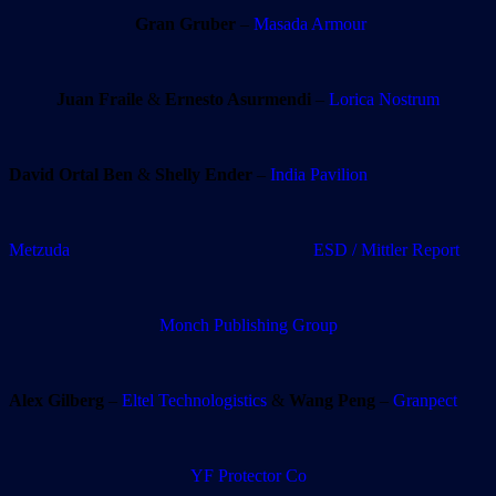
Gran Gruber
–
Masada Armour
Juan Fraile
&
Ernesto Asurmendi
–
Lorica Nostrum
David Ortal Ben
&
Shelly Ender
–
India Pavilion
Metzuda
ESD / Mittler Report
Monch Publishing Group
Alex Gilberg
–
Eltel Technologistics
&
Wang Peng
–
Granpect
YF Protector Co