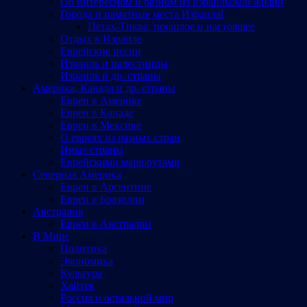
Об интересном и разном из израильской жизни
Города и памятные места Израиляl
Петах-Тиква: прошлое и настоящее
Отдых в Израиле
Еврейские песни
Израиль и палестинцы
Израиль и др. страны
Америка, Канада и др. страны
Евреи в Америке
Евреи в Канаде
Евреи в Мексике
О евреях из разных стран
Иные страны
Еврейскими маршрутами
Северная Америка
Евреи в Аргентине
Евреи в Бразилии
Австралия
Евреи в Австралии
В Мире
Политика
Экономика
Культура
Хайтек
Россия и остальной мир