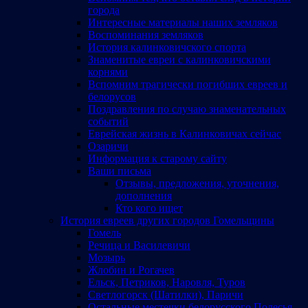
города
Интересные материалы наших земляков
Воспоминания земляков
История калинковичского спорта
Знаменитые евреи с калинковичскими
корнями
Вспомним трагически погибших евреев и
белорусов
Поздравления по случаю знаменательных
событий
Еврейская жизнь в Калинковичах сейчас
Озаричи
Информация к старому сайту
Ваши письма
Отзывы, предложения, уточнения,
дополнения
Кто кого ищет
История евреев других городов Гомельщины
Гомель
Речица и Василевичи
Мозырь
Жлобин и Рогачев
Ельск, Петриков, Наровля, Туров
Светлогорск (Шатилки), Паричи
Остальные местечки белорусского Полесья