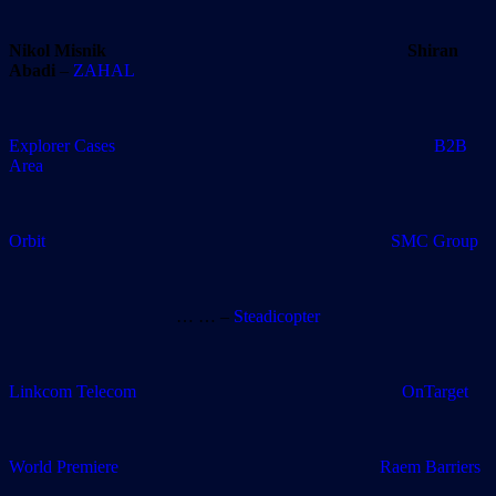
Nikol Misnik
Shiran
Abadi
–
ZAHAL
Explorer Cases
B2B
Area
Orbit SMC Group
… … –
Steadicopter
Linkcom Telecom OnTarget
World Premiere
Raem Barriers