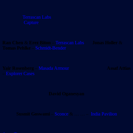
Terrascan Labs
Capture
Ran Chen
&
Erez Biton
–
Terrascan Labs
Jonas Holler
&
Tomas Pehlke
–
Schmidt-Bender
Yair Rosenberg
–
Masada Armour
Assaf Attias
–
Explorer Cases
David Oganesyan
Susmit Goswami
–
Sconce
& … … –
India Pavilion