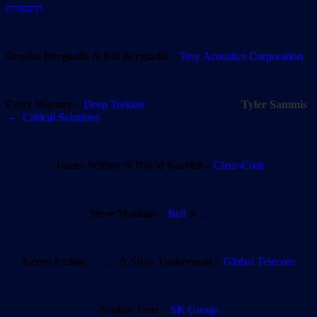
תקשורת
Brooke Bergiadis
&
Bill Bergiadis
–
Troy Acoustics Corporation
Cody Warner
–
Deep Trekker
Tyler Sammis
– Critical Solutions
James Wiihey
&
David Bartiell
–
Clear-Com
Steve Mathias
–
Bell
& … ….
Keren Etslon
, … … &
Shay Tsukerman
–
Global Telecom
Nadav Tzur
–
SK Group