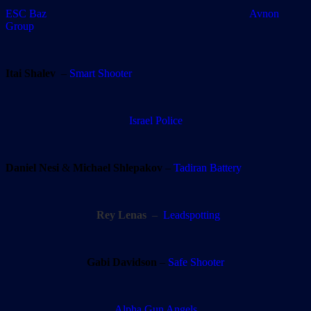
ESC Baz Avnon
Group
Itai Shalev
–
Smart Shooter
Israel Police
Daniel Nesi
&
Michael Shlepakov
–
Tadiran Battery
Rey Lenas
–
Leadspotting
Gabi Davidson
–
Safe Shooter
Alpha Gun Angels