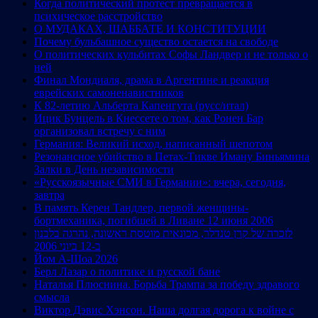
Когда политический протест превращается в
психическое расстройство
О МУДАКАХ, ШАББАТЕ И КОНСТИТУЦИИ
Почему бульбашное существо остается на свободе
О политических кульбитах Софы Ландвер и не только о
ней
Финал Мондиаля, драма в Аргентине и реакция
еврейских самоненавистников
К 82-летию Альберта Капенгута (русс/итал)
Ицик Бунцель в Кнессете о том, как Ронен Бар
организовал встречу с ним
Германия: Великий исход, написанный шепотом
Резонансное убийство в Петах-Тикве Иману Биньямина
Залки в День независимости
«Русскоязычные СМИ в Германии»: вчера, сегодня,
завтра
В память Керен Тандлер, первой женщины-
бортмеханика, погибшей в Ливане 12 июня 2006
לזכרה של קרן טנדלר, מכונאית מוטסת ראשונה, נהרגה בלבנון
ב-12 ביוני 2006
Йом А-Шоа 2026
Берл Лазар о политике и русской бане
Наталья Плюснина. Борьба Трампа за победу здравого
смысла
Виктор Дэвис Хэнсон. Наша долгая дорога к войне с