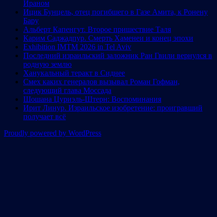
Ираном
Ицик Бунцель, отец погибшего в Газе Амита, к Ронену
Бару
Альберт Капенгут. Второе пришествие Таля
Карим Саджадпур. Смерть Хаменеи и конец эпохи
Exhibition IMTM 2026 in Tel Aviv
Последний израильский заложник Ран Гвили вернулся в
родную землю
Ханукальный теракт в Сиднее
Смех каких генералов вызывал Роман Гофман,
следующий глава Моссада
Шошана Цуриэль-Штерн: Воспоминания
Ирит Линур. Израильское изобретение: проигравший
получает всё
Proudly powered by WordPress