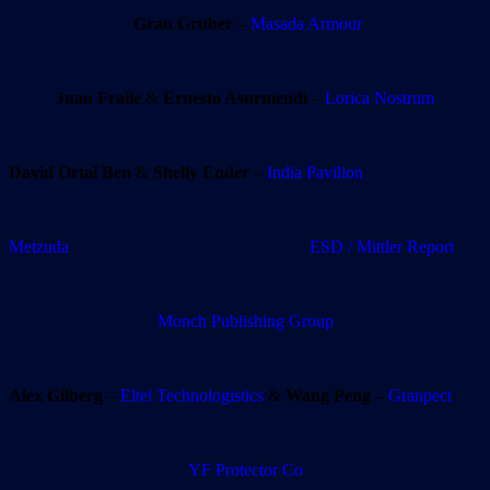
Gran Gruber
–
Masada Armour
Juan Fraile
&
Ernesto Asurmendi
–
Lorica Nostrum
David Ortal Ben
&
Shelly Ender
–
India Pavilion
Metzuda
ESD / Mittler Report
Monch Publishing Group
Alex Gilberg
–
Eltel Technologistics
&
Wang Peng
–
Granpect
YF Protector Co