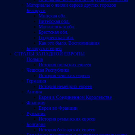
Материалы о жизни евреев других городов
Беларуси
Минская обл.
Витебская обл.
Могилевская обл.
Брестская обл.
Гродненская обл.
Как это было. Воспоминания
Беларусь и евреи
СТРАНЫ ЗАПАДНОЙ ЕВРОПЫ
Польша
История польских евреев
Чешская Республика
История чешских евреев
Германия
История немецких евреев
Англия
Евреи в Соединенном Королевстве
Франция
Евреи во Франции
Румыния
История румынских евреев
Болгария
История болгарских евреев