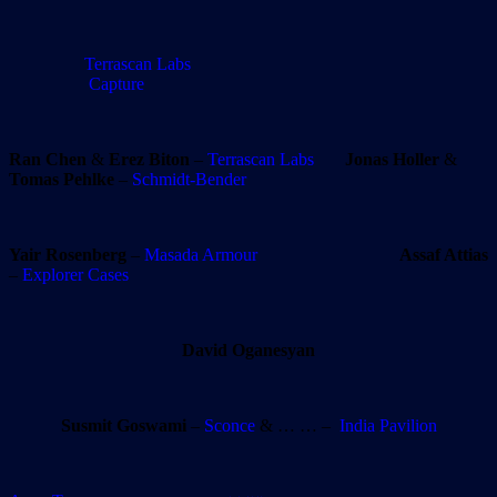
Terrascan Labs
Capture
Ran Chen
&
Erez Biton
–
Terrascan Labs
Jonas Holler
&
Tomas Pehlke
–
Schmidt-Bender
Yair Rosenberg
–
Masada Armour
Assaf Attias
–
Explorer Cases
David Oganesyan
Susmit Goswami
–
Sconce
& … … –
India Pavilion