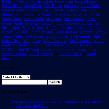
Publishing Group
,
Moshe Cohen
,
Nadav Tzur
,
Natalia Fadeev
,
Nikol Misnik
,
Noga Einat
,
Ofer Ronen
,
OnTarget
,
Oranit Kaidar
,
Orbit
,
Raem Barriers
,
Ran Chen
,
Rey Ienas
,
Rey Lenas
,
Safe
Shooter
,
Schmidt Bender
,
Sconce
,
Shay Geva
,
Shay Tsukerman
,
Shelly Ender
,
Shiran Abadi
,
SK Group
,
Smart Shooter
,
SMC
Group
,
Smufs Biometric Solution
,
Source
,
Source Tactical Gear
,
Steadicopter
,
Steve Mathias
,
SureFire
,
Susmit Goswami
,
Tadiran
Battery
,
Tel Aviv
,
Teldor
,
Telerob
,
Terrascan Labs
,
Timothy Barnes
,
Tomas Pehlke
,
Troy Acoustics Corporation
,
Tyler Sammis
,
UniCor
,
Urban Metal
,
Wang Peng
,
World Premiere
,
Yair Rosenberg
,
Yakov
Popik
,
YF Protector Co
,
Yi com
,
Yoav Dotan
,
Yu Hui Wen
,
ZAHAL
,
Zhu Mo Yang
,
יהודה טל
,
גני התערוכה
,
אהרון שוסטין
תערוכות בישראל
,
מצודה
,
תקשורת
on
June 22, 2019
by
Aaron
Shustin
.
Archives
Archives
Search
for:
Recent Posts
Как стратегическое терпение превращается в главное
оружие против Ирана