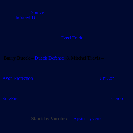
Source
InfraredID
CzechTrade
Barry Dueck
–
Dueck Defense
&
Mitchel Travis
–
Avon Protection UniCor
SureFire Telerob
Stanislav Vorobev
–
Apstec systems