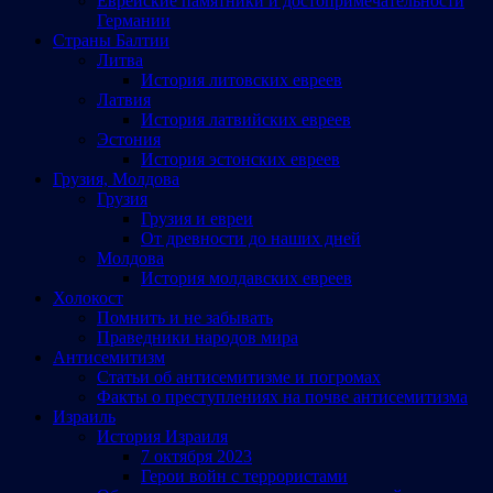
Еврейские памятники и достопримечательности
Германии
Страны Балтии
Литва
История литовских евреев
Латвия
История латвийских евреев
Эстония
История эстонских евреев
Грузия, Молдова
Грузия
Грузия и евреи
От древности до наших дней
Молдова
История молдавских евреев
Холокост
Помнить и не забывать
Праведники народов мира
Антисемитизм
Статьи об антисемитизме и погромах
Факты о преступлениях на почве антисемитизма
Израиль
История Израиля
7 октября 2023
Герои войн с террористами