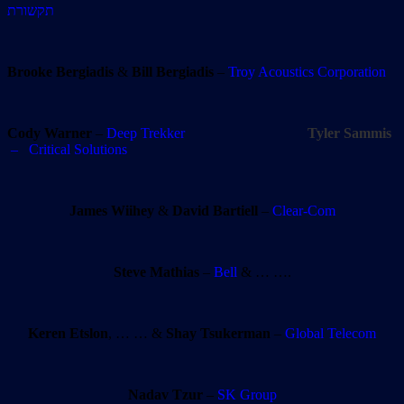
תקשורת
Brooke Bergiadis
&
Bill Bergiadis
–
Troy Acoustics Corporation
Cody Warner
–
Deep Trekker
Tyler Sammis
– Critical Solutions
James Wiihey
&
David Bartiell
–
Clear-Com
Steve Mathias
–
Bell
& … ….
Keren Etslon
, … … &
Shay Tsukerman
–
Global Telecom
Nadav Tzur
–
SK Group