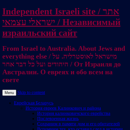
Independent Israeli site / אתר
ישראלי עצמאי / Независимый
израильский сайт
From Israel to Australia. About Jews and
everything else / מישראל לאוסטרליה. על
היהודים ועל כל דבר אחר / От Израиля до
Австралии. О евреях и обо всем на
свете
Skip to content
Menu
Еврейская Беларусь
История евреев Калинкович и района
История калинковичского еврейства
Послевоенная жизнь
Сохраним в памяти дом и его обитателей
Вспомним тех, кто оставил след в истории