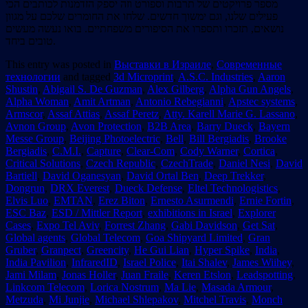
מספר פרויקטים של תרבות וספורט וזה יספק הזדמנות לכותבים הכי
פעילים שלנו, וגם ימשוך חדשים. שלחו את החומרים שלכם על מגוון
נושאים, תזכרו ותספרו את הסיפורים משפחתיים. בואו נעשה מעשים
טובים ביחד.
This entry was posted in
Выставки в Израиле
,
Современные
технологии
and tagged
3d Microprint
,
A.S.C. Industries
,
Aaron
Shustin
,
Abigail S. De Guzman
,
Alex Gilberg
,
Alpha Gun Angels
,
Alpha Woman
,
Amit Artman
,
Antonio Rebegianni
,
Apstec systems
,
Armscor
,
Assaf Attias
,
Assaf Peretz
,
Atty. Karell Marie G. Lassano
,
Avnon Group
,
Avon Protection
,
B2B Area
,
Barry Dueck
,
Bayern
Messe Group
,
Beijing Photoelectric
,
Bell
,
Bill Bergiadis
,
Brooke
Bergiadis
,
C.M.I.
,
Capture
,
Clear-Com
,
Cody Warner
,
Cortica
,
Critical Solutions
,
Czech Republic
,
CzechTrade
,
Daniel Nesi
,
David
Bartiell
,
David Oganesyan
,
David Ortal Ben
,
Deep Trekker
,
Dongrun
,
DRX Everest
,
Dueck Defense
,
Eltel Technologistics
,
Elvis Luo
,
EMTAN
,
Erez Biton
,
Ernesto Asurmendi
,
Ernie Fortin
,
ESC Baz
,
ESD / Mittler Report
,
exhibitions in Israel
,
Explorer
Cases
,
Expo Tel Aviv
,
Forrest Zhang
,
Gabi Davidson
,
Get Sat
,
Global agents
,
Global Telecom
,
Goa Shipyard Limited
,
Gran
Gruber
,
Granpect
,
Greencity
,
He Gui Lian
,
Hyper Spike
,
India
,
India Pavilion
,
InfraredID
,
Israel Police
,
Itai Shalev
,
James Wiihey
,
Jami Milam
,
Jonas Holler
,
Juan Fraile
,
Keren Etslon
,
Leadspotting
,
Linkcom Telecom
,
Lorica Nostrum
,
Ma Lie
,
Masada Armour
,
Metzuda
,
Mi Junjie
,
Michael Shlepakov
,
Mitchel Travis
,
Monch