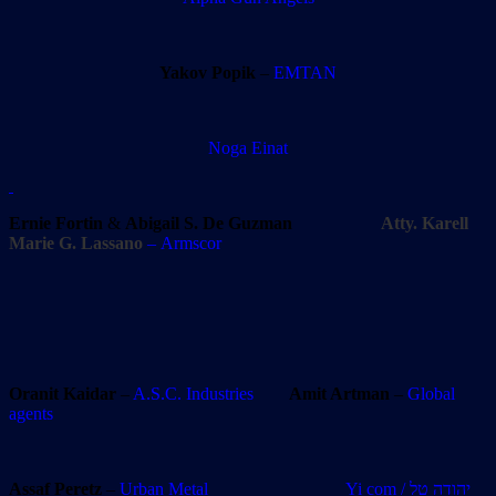
Yakov Popik
–
EMTAN
Noga Einat
Ernie Fortin
&
Abigail S. De Guzman
Atty. Karell
Marie G. Lassano
– Armscor
Oranit Kaidar
–
A.S.C. Industries
Amit Artman
–
Global
agents
Assaf Peretz
–
Urban Metal
Yi com / יהודה טל