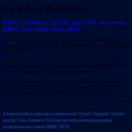
Tag Archives:
David Bartiell
ISDEF Exhibition, Tel Aviv, June 2019 / Выставка
ISDEF, Тель-Авив, июнь 2019
On June 4-6, in the Ganei Taarukha exhibition pavilions (Expo
Center, Tel Aviv), was held the 10th international security exhibition
ISDEF 2019.
The exhibition was attended by more than 300 Israeli and foreign
manufacturers and suppliers of weapons and security equipment
used in the army and law enforcement agencies.
Below there are some photos that are not signed by the names and
surnames of the participants. If anyone recognizes himself or his
friends, please send me the data and the name of the company.
*******************************************************
4-6 июня в выставочных павильонах “Ганей Тааруха” (Экспо-
центр) Тель-Авива в 10-й раз прошла международная
2019.
оборонная выставка
ISDEF