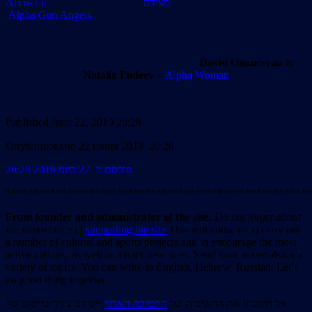
Accu-Tac מצודה
Alpha Gun Angels
David Oganesyan
&
Natalia Fadeev
–
Alpha Woman
Published June 22, 2019 20:28
Опубликовано 22 июня 2019 20:28
פורסם ב -22 ביוני 2019 20:28
*******************************************************
From founder and administrator of the site:
Do not forget about
the importance of
supporting the site
This will allow us to carry out
a number of cultural and sports projects and to encourage the most
active authors, as well as attract new ones. Send your materials on a
variety of topics. You can write in English, Hebrew Russian. Let’s
do good thing together.
אל תשכחו את החשיבות של
התמיכה האתר
, יש לנו צורך ביישום של