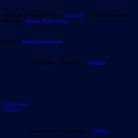
Elvis Luo
&
Forrest Zhang
–
Greencity
Zhu Mo Yang
&
He
Gui Lian
–
Bayern Messe Group
Ma Lie
–
Beijing Photoelectric
Mi Junjie
&
Yu Hui Wen
–
Dongrun
DRX Everest
ZAHAL
Yoav Dotan
&
Nikol Misnik
–
ZAHAL