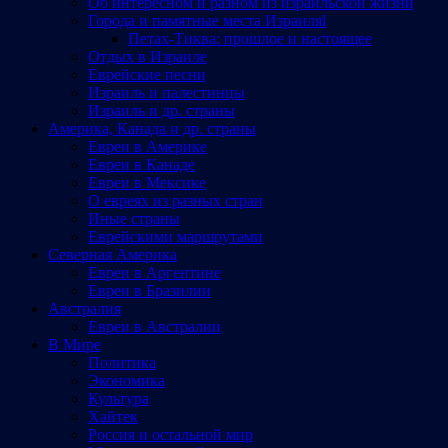
Об интересном и разном из израильской жизни
Города и памятные места Израиляl
Петах-Тиква: прошлое и настоящее
Отдых в Израиле
Еврейские песни
Израиль и палестинцы
Израиль и др. страны
Америка, Канада и др. страны
Евреи в Америке
Евреи в Канаде
Евреи в Мексике
О евреях из разных стран
Иные страны
Еврейскими маршрутами
Северная Америка
Евреи в Аргентине
Евреи в Бразилии
Австралия
Евреи в Австралии
В Мире
Политика
Экономика
Культура
Хайтек
Россия и остальной мир