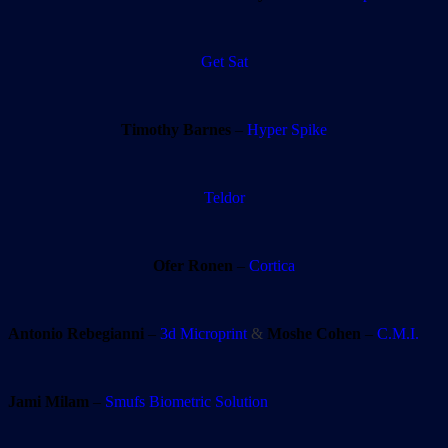
Get Sat
Timothy Barnes
–
Hyper Spike
Teldor
Ofer Ronen
–
Cortica
Antonio Rebegianni
–
3d Microprint
&
Moshe Cohen
–
C.M.I.
Jami Milam
–
Smufs Biometric Solution