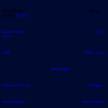
Nikol Misnik
Shiran
Abadi
–
ZAHAL
Explorer Cases
B2B
Area
Orbit SMC Group
… … –
Steadicopter
Linkcom Telecom OnTarget
World Premiere
Raem Barriers