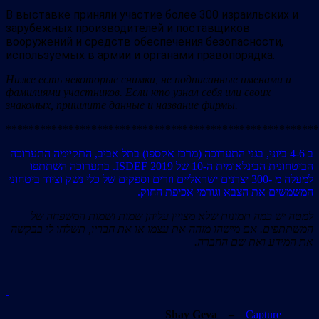
В выставке приняли участие более 300 израильских и
зарубежных производителей и поставщиков
вооружений и средств обеспечения безопасности,
используемых в армии и органами правопорядка.
Ниже есть некоторые снимки, не подписанные именами и
фамилиями участников. Если кто узнал себя или своих
знакомых, пришлите данные и название фирмы.
*******************************************************
ב 4-6 ביוני, בגני התערוכה (מרכז אקספו) בתל אביב, התקיימה התערוכה
הביטחונית הבינלאומית ה-10 של ISDEF 2019. בתערוכה השתתפו
למעלה מ -300 יצרנים ישראליים וזרים וספקים של כלי נשק וציוד ביטחוני
המשמשים את הצבא וגורמי אכיפת החוק.
למטה יש כמה תמונות שלא מצויין עליהן שמות ושמות המשפחה של
המשתתפים. אם מישהו מזהה את עצמו או את חבריו, תשלחו לי בבקשה
את המידע ואת שם החברה.
Shay Geva
–
Capture