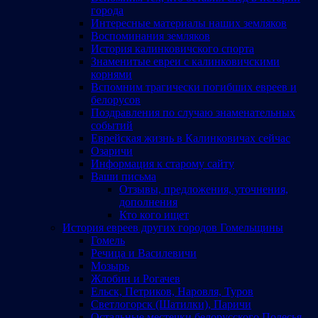
города
Интересные материалы наших земляков
Воспоминания земляков
История калинковичского спорта
Знаменитые евреи с калинковичскими
корнями
Вспомним трагически погибших евреев и
белорусов
Поздравления по случаю знаменательных
событий
Еврейская жизнь в Калинковичах сейчас
Озаричи
Информация к старому сайту
Ваши письма
Отзывы, предложения, уточнения,
дополнения
Кто кого ищет
История евреев других городов Гомельщины
Гомель
Речица и Василевичи
Мозырь
Жлобин и Рогачев
Ельск, Петриков, Наровля, Туров
Светлогорск (Шатилки), Паричи
Остальные местечки белорусского Полесья