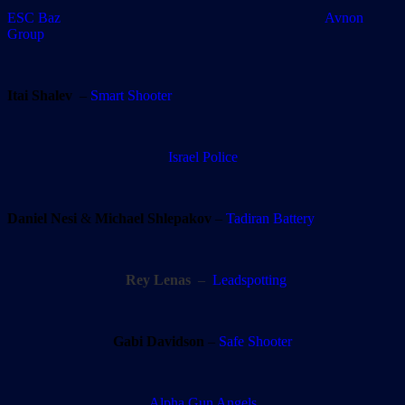
ESC Baz Avnon
Group
Itai Shalev
–
Smart Shooter
Israel Police
Daniel Nesi
&
Michael Shlepakov
–
Tadiran Battery
Rey Lenas
–
Leadspotting
Gabi Davidson
–
Safe Shooter
Alpha Gun Angels