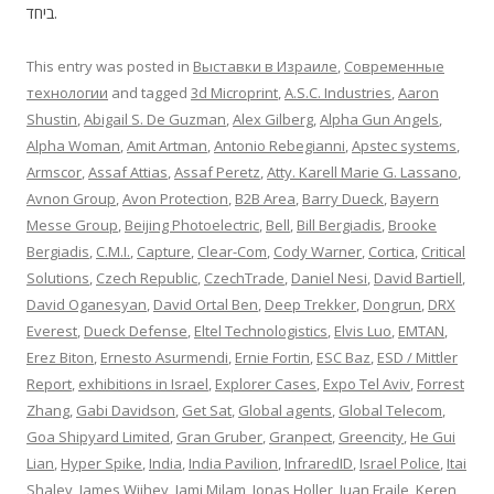
ביחד.
This entry was posted in
Выставки в Израиле
,
Современные
технологии
and tagged
3d Microprint
,
A.S.C. Industries
,
Aaron
Shustin
,
Abigail S. De Guzman
,
Alex Gilberg
,
Alpha Gun Angels
,
Alpha Woman
,
Amit Artman
,
Antonio Rebegianni
,
Apstec systems
,
Armscor
,
Assaf Attias
,
Assaf Peretz
,
Atty. Karell Marie G. Lassano
,
Avnon Group
,
Avon Protection
,
B2B Area
,
Barry Dueck
,
Bayern
Messe Group
,
Beijing Photoelectric
,
Bell
,
Bill Bergiadis
,
Brooke
Bergiadis
,
C.M.I.
,
Capture
,
Clear-Com
,
Cody Warner
,
Cortica
,
Critical
Solutions
,
Czech Republic
,
CzechTrade
,
Daniel Nesi
,
David Bartiell
,
David Oganesyan
,
David Ortal Ben
,
Deep Trekker
,
Dongrun
,
DRX
Everest
,
Dueck Defense
,
Eltel Technologistics
,
Elvis Luo
,
EMTAN
,
Erez Biton
,
Ernesto Asurmendi
,
Ernie Fortin
,
ESC Baz
,
ESD / Mittler
Report
,
exhibitions in Israel
,
Explorer Cases
,
Expo Tel Aviv
,
Forrest
Zhang
,
Gabi Davidson
,
Get Sat
,
Global agents
,
Global Telecom
,
Goa Shipyard Limited
,
Gran Gruber
,
Granpect
,
Greencity
,
He Gui
Lian
,
Hyper Spike
,
India
,
India Pavilion
,
InfraredID
,
Israel Police
,
Itai
Shalev
,
James Wiihey
,
Jami Milam
,
Jonas Holler
,
Juan Fraile
,
Keren