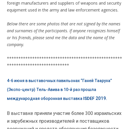
foreign manufacturers and suppliers of weapons and security
equipment used in the army and law enforcement agencies.
Below there are some photos that are not signed by the names
and surnames of the participants. If anyone recognizes himself
or his friends, please send me the data and the name of the
company.
**************************************************
***************************
4-6 июня в выставочных павильонах “Ганей Тааруха”
(Экспо-центр) Тель-Авива в 10-й раз прошла
2019.
международная оборонная выставка
ISDEF
В выставке приняли участие более 300 израильских
и зарубежных производителей и поставщиков
вооружений и средств обеспечения безопасности,