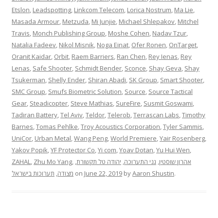
Etslon
,
Leadspotting
,
Linkcom Telecom
,
Lorica Nostrum
,
Ma Lie
,
Masada Armour
,
Metzuda
,
Mi Junjie
,
Michael Shlepakov
,
Mitchel
Travis
,
Monch Publishing Group
,
Moshe Cohen
,
Nadav Tzur
,
Natalia Fadeev
,
Nikol Misnik
,
Noga Einat
,
Ofer Ronen
,
OnTarget
,
Oranit Kaidar
,
Orbit
,
Raem Barriers
,
Ran Chen
,
Rey Ienas
,
Rey
Lenas
,
Safe Shooter
,
Schmidt Bender
,
Sconce
,
Shay Geva
,
Shay
Tsukerman
,
Shelly Ender
,
Shiran Abadi
,
SK Group
,
Smart Shooter
,
SMC Group
,
Smufs Biometric Solution
,
Source
,
Source Tactical
Gear
,
Steadicopter
,
Steve Mathias
,
SureFire
,
Susmit Goswami
,
Tadiran Battery
,
Tel Aviv
,
Teldor
,
Telerob
,
Terrascan Labs
,
Timothy
Barnes
,
Tomas Pehlke
,
Troy Acoustics Corporation
,
Tyler Sammis
,
UniCor
,
Urban Metal
,
Wang Peng
,
World Premiere
,
Yair Rosenberg
,
Yakov Popik
,
YF Protector Co
,
Yi com
,
Yoav Dotan
,
Yu Hui Wen
,
ZAHAL
,
Zhu Mo Yang
,
,
יהודה טל תקשורת
,
גני התערוכה
,
אהרון שוסטין
תערוכות בישראל
,
מצודה
on
June 22, 2019
by
Aaron Shustin
.