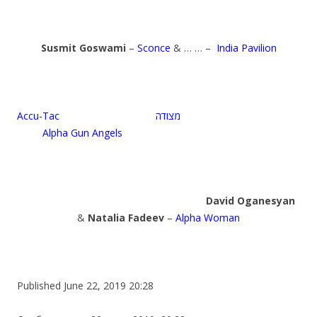
Susmit Goswami
–
Sconce
& … … –
India Pavilion
Accu-Tac מצודה
Alpha Gun Angels
David Oganesyan
&
Natalia Fadeev
–
Alpha Woman
Published June 22, 2019 20:28