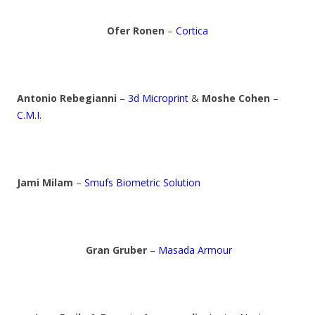
Ofer Ronen
–
Cortica
Antonio Rebegianni
–
3d Microprint
&
Moshe Cohen
–
C.M.I.
Jami Milam
–
Smufs Biometric Solution
Gran Gruber
–
Masada Armour