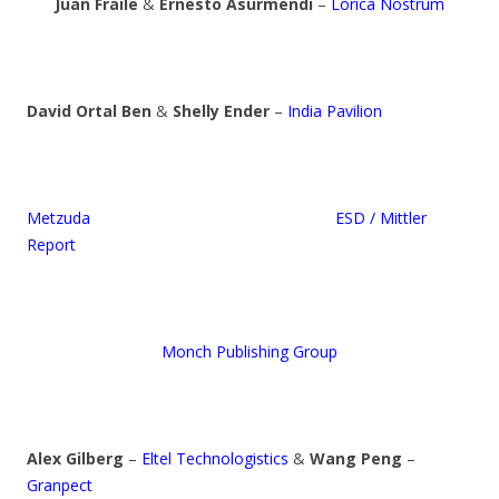
Juan Fraile
&
Ernesto Asurmendi
–
Lorica Nostrum
David Ortal Ben
&
Shelly Ender
–
India Pavilion
Metzuda
ESD / Mittler
Report
Monch Publishing Group
Alex Gilberg
–
Eltel Technologistics
&
Wang Peng
–
Granpect