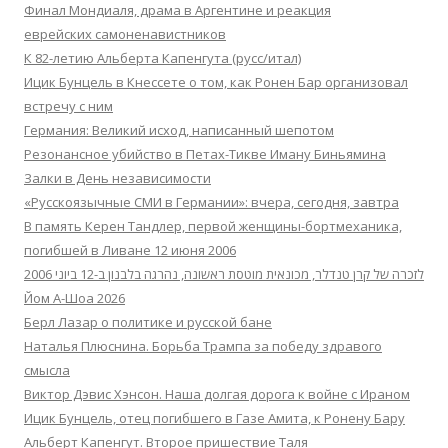
Финал Мондиаля, драма в Аргентине и реакция
еврейских самоненавистников
К 82-летию Альберта Капенгута (русс/итал)
Ицик Бунцель в Кнессете о том, как Ронен Бар организовал
встречу с ним
Германия: Великий исход, написанный шепотом
Резонансное убийство в Петах-Тикве Иману Биньямина
Залки в День независимости
«Русскоязычные СМИ в Германии»: вчера, сегодня, завтра
В память Керен Тандлер, первой женщины-бортмеханика,
погибшей в Ливане 12 июня 2006
לזכרה של קרן טנדלר, מכונאית מוטסת ראשונה, נהרגה בלבנון ב-12 ביוני 2006
Йом А-Шоа 2026
Берл Лазар о политике и русской бане
Наталья Плюснина. Борьба Трампа за победу здравого
смысла
Виктор Дэвис Хэнсон. Наша долгая дорога к войне с Ираном
Ицик Бунцель, отец погибшего в Газе Амита, к Ронену Бару
Альберт Капенгут. Второе пришествие Таля