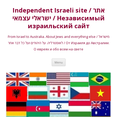
Independent Israeli site / אתר
ישראלי עצמאי / Независимый
израильский сайт
From Israel to Australia. About Jews and everything else / מישראל
לאוסטרליה. על היהודים ועל כל דבר אחר / От Израиля до Австралии.
О евреях и обо всем на свете
Skip
Menu
to
content