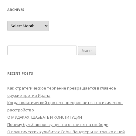
ARCHIVES
Archives
Search
for:
RECENT POSTS
Как стратегическое терпение превращается в главное
оружие против Ирана
Когда политический протест превращается в психическое
расстройство
О МУДАКАХ, ШАББАТЕ И КОНСТИТУЦИИ
Почему бульбашное существо остается на свободе
О политических кульбитах Софы Ландвер и не только о ней