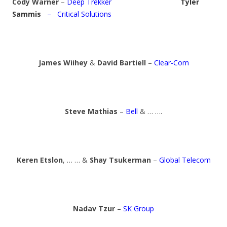
Cody Warner
–
Deep Trekker
Tyler
Sammis
– Critical Solutions
James Wiihey
&
David Bartiell
–
Clear-Com
Steve Mathias
–
Bell
& … ….
Keren Etslon
, … … &
Shay Tsukerman
–
Global Telecom
Nadav Tzur
–
SK Group