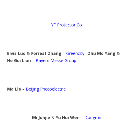
YF Protector Co
Elvis Luo
&
Forrest Zhang
–
Greencity
Zhu Mo Yang
&
He Gui Lian
–
Bayern Messe Group
Ma Lie
–
Beijing Photoelectric
Mi Junjie
&
Yu Hui Wen
–
Dongrun