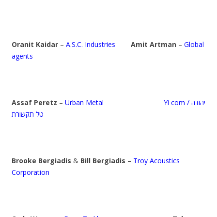
Oranit Kaidar
–
A.S.C. Industries
Amit Artman
–
Global
agents
Assaf Peretz
–
Urban Metal
Yi com / יהודה
טל תקשורת
Brooke Bergiadis
&
Bill Bergiadis
–
Troy Acoustics
Corporation