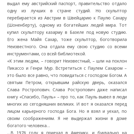
выдал ему австрийский паспорт, правительство отдало
одну из лучших в стране студий. Но скульптор
перебирается из Австрии в Швейцарию к Паулю Сахару
(Шоненберту), одному из богатейших людей мира. Тот
купил скульптору казарму в Базеле под новую студию.
Его жена Майя Сахар, тоже скульптор, боготворила
Неизвестного. Она отдала ему свою студию со всеми
инструментами, со всей библиотекой.
«К этим людям, – говорит Неизвестный, – шли на поклон
Пикассо и Генри Мур. Встретиться с Паулем Сахаром –
это было все равно, что повидаться с господом Богом. А
святым Петром, открывшим райскую дверь, оказался
Слава Ростропович. Слава Ростропович даже написал
книгу «Спасибо, Пауль» – про то, как Пауль вывел в люди
многих из сегодняшних великих. И вот я оказался перед
лицом карьерного господа Бога. Но я взял и уехал, по
своим соображениям. Я не выдержал жизни в доме
богатого человека…
…В 1976 году я приехал в Америку, и буквально на