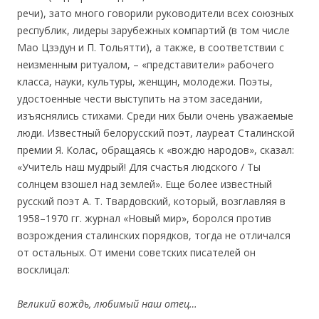
речи), зато много говорили руководители всех союзных
республик, лидеры зарубежных компартий (в том числе
Мао Цзэдун и П. Тольятти), а также, в соответствии с
неизменным ритуалом, – «представители» рабочего
класса, науки, культуры, женщин, молодежи. Поэты,
удостоенные чести выступить на этом заседании,
изъяснялись стихами. Среди них были очень уважаемые
люди. Известный белорусский поэт, лауреат Сталинской
премии Я. Колас, обращаясь к «вождю народов», сказал:
«Учитель наш мудрый! Для счастья людского / Ты
солнцем взошел над землей». Еще более известный
русский поэт А. Т. Твардовский, который, возглавляя в
1958–1970 гг. журнал «Новый мир», боролся против
возрождения сталинских порядков, тогда не отличался
от остальных. От имени советских писателей он
восклицал:
Великий вождь, любимый наш отец…