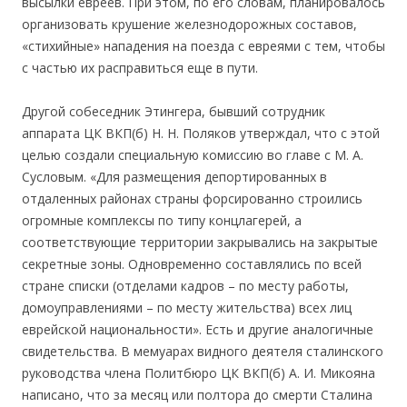
высылки евреев. При этом, по его словам, планировалось
организовать крушение железнодорожных составов,
«стихийные» нападения на поезда с евреями с тем, чтобы
с частью их расправиться еще в пути.
Другой собеседник Этингера, бывший сотрудник
аппарата ЦК ВКП(б) Н. Н. Поляков утверждал, что с этой
целью создали специальную комиссию во главе с М. А.
Сусловым. «Для размещения депортированных в
отдаленных районах страны форсированно строились
огромные комплексы по типу концлагерей, а
соответствующие территории закрывались на закрытые
секретные зоны. Одновременно составлялись по всей
стране списки (отделами кадров – по месту работы,
домоуправлениями – по месту жительства) всех лиц
еврейской национальности». Есть и другие аналогичные
свидетельства. В мемуарах видного деятеля сталинского
руководства члена Политбюро ЦК ВКП(б) А. И. Микояна
написано, что за месяц или полтора до смерти Сталина