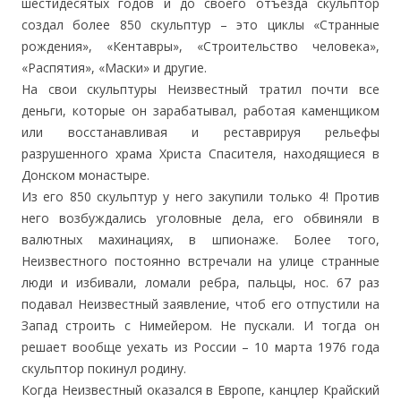
шестидесятых годов и до своего отъезда скульптор
создал более 850 скульптур – это циклы «Странные
рождения», «Кентавры», «Строительство человека»,
«Распятия», «Маски» и другие.
На свои скульптуры Неизвестный тратил почти все
деньги, которые он зарабатывал, работая каменщиком
или восстанавливая и реставрируя рельефы
разрушенного храма Христа Спасителя, находящиеся в
Донском монастыре.
Из его 850 скульптур у него закупили только 4! Против
него возбуждались уголовные дела, его обвиняли в
валютных махинациях, в шпионаже. Более того,
Неизвестного постоянно встречали на улице странные
люди и избивали, ломали ребра, пальцы, нос. 67 раз
подавал Неизвестный заявление, чтоб его отпустили на
Запад строить с Нимейером. Не пускали. И тогда он
решает вообще уехать из России – 10 марта 1976 года
скульптор покинул родину.
Когда Неизвестный оказался в Европе, канцлер Крайский