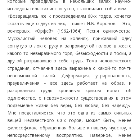
которые проводились в небольших залах научно-
исследовательских институтов, становились событием.
«Возвращаясь же к произведениям 60-х годов, хочется
сказать еще о двух из них, – пишет Н.В. Воронов. – Это,
во-первых, «Орфей» (1962-1964). Песня одиночества.
Мускулистый человек на коленях, прижавший одну
согнутую в локте руку к запрокинутой голове в жесте
какого-то невыразимого горя, безысходности и тоски, а
другой разрывающего себе грудь. Тема человеческого
страдания, отчаяния здесь выражена с какой-то почти
невозможной силой. Деформация, утрированность,
преувеличения – все здесь работает на образ, и
разорванная грудь кровавым криком вопит об
одиночестве, о невозможности существования в этом
подземелье жизни без веры, без любви, без надежды.
Мне представляется, что это одна из самых сильных
вещей Неизвестного 60-х годов, может быть, менее
философская, обращенная больше к нашему чувству, к
непосредственному восприятию. Наверное, менее