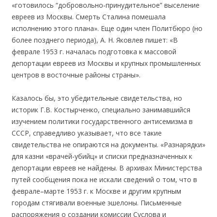
«готовилось “добровольно-принудительное” выселение
евреев из Москвы. Смерть Сталина помешала
исполнению этого плана». Еще один член Политбюро (но
более позднего периода), А. Н. Яковлев пишет: «В
феврале 1953 г. началась подготовка к массовой
депортации евреев из Москвы и крупных промышленных
центров в восточные районы страны».
Казалось бы, это убедительные свидетельства, но
историк Г.В. Костырченко, специально занимавшийся
изучением политики государственного антисемизма в
СССР, справедливо указывает, что все такие
свидетельства не опираются на документы. «Разнарядки»
для казни «врачей-убийц» и списки предназначенных к
депортации евреев не найдены. В архивах Министерства
путей сообщения пока не искали сведений о том, что в
феврале–марте 1953 г. к Москве и другим крупным
городам стягивали военные эшелоны. Письменные
распоряжения о создании комиссии Суслова и