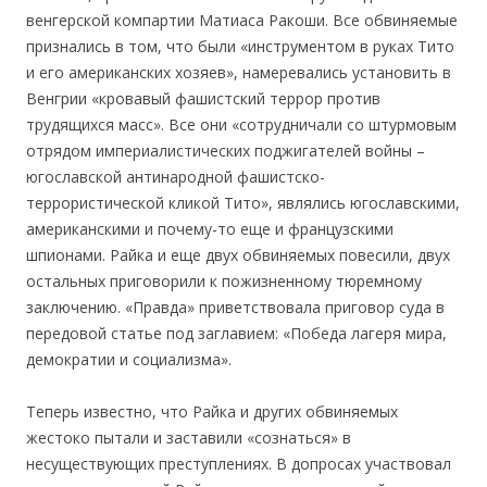
венгерской компартии Матиаса Ракоши. Все обвиняемые
признались в том, что были «инструментом в руках Тито
и его американских хозяев», намеревались установить в
Венгрии «кровавый фашистский террор против
трудящихся масс». Все они «сотрудничали со штурмовым
отрядом империалистических поджигателей войны –
югославской антинародной фашистско-
террористической кликой Тито», являлись югославскими,
американскими и почему-то еще и французскими
шпионами. Райка и еще двух обвиняемых повесили, двух
остальных приговорили к пожизненному тюремному
заключению. «Правда» приветствовала приговор суда в
передовой статье под заглавием: «Победа лагеря мира,
демократии и социализма».
Теперь известно, что Райка и других обвиняемых
жестоко пытали и заставили «сознаться» в
несуществующих преступлениях. В допросах участвовал