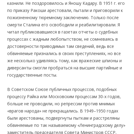
казнили. Не поздоровилось и Яношу Кадару. В 1951 г. его
по приказу Ракоши арестовали, пытали и приговорили к
пожизненному тюремному заключению. Только после
смерти Сталина его освободили и реабилитировали. Я
читал публиковавшиеся в газетах отчеты о судебных
процессах с жадным любопытством, не сомневаясь в
достоверности приводимых там сведений, ведь все
обвиняемые признались в своих преступлениях, но все
же несколько удивляясь тому, как вражеские шпионы и
диверсанты смогли пробраться на высшие партийные и
государственные посты.
В Советском Союзе публичных процессов, подобных
процессу Райка или Московским процессам 30-х годов,
больше не проводили, но репрессии против мнимых
«врагов народа» не прекращались. В 1949–1950 годах
были арестованы, подвергнуты пыткам и расстреляны
обвиняемые по так называемому «Ленинградскому делу»
заместитель председателя Совета Министров СССР,