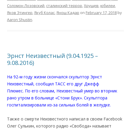
Соломон Лозовский
,
сталинский террор
,
Хрущев
,
юбилеи
,
Яков Этингер
,
Якуб Колас
,
Янош Кадар
on
February 17, 2018
by
Aaron Shustin
.
Эрнст Неизвестный (9.04.1925 –
9.08.2016)
На 92-м году жизни скончался скульптор Эрнст
Неизвестный, сообщил ТАСС его друг Джефф
Плюмес. По его словам, Неизвестный умер во вторник
рано утром в больнице «Стони Брук». Скульптора
госпитализировали из-за сильных болей в желудке.
Также о смерти Неизвестного написал в своем Facebook
Олег Сулькин, которого радио «Свобода» называет