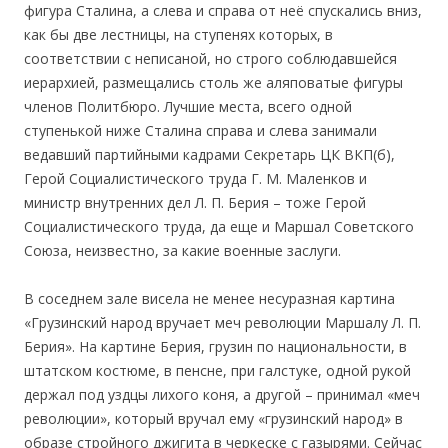
фигура Сталина, а слева и справа от неё спускались вниз,
как бы две лестницы, на ступенях которых, в
соответствии с неписаной, но строго соблюдавшейся
иерархией, размещались столь же аляповатые фигуры
членов Политбюро. Лучшие места, всего одной
ступенькой ниже Сталина справа и слева занимали
ведавший партийными кадрами Секретарь ЦК ВКП(б),
Герой Социалистического труда Г. М. Маленков и
министр внутренних дел Л. П. Берия – тоже Герой
Социалистического труда, да еще и Маршал Советского
Союза, неизвестно, за какие военные заслуги.
В соседнем зале висела не менее несуразная картина
«Грузинский народ вручает меч революции Маршалу Л. П.
Берия». На картине Берия, грузин по национальности, в
штатском костюме, в пенсне, при галстуке, одной рукой
держал под уздцы лихого коня, а другой – принимал «меч
революции», который вручал ему «грузинский народ» в
образе стройного джигита в черкеске с газырями. Сейчас