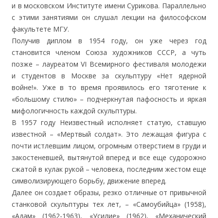
и в московском Институте имени Сурикова. Параллельно
с этими занятиями он слушал лекции на философском
факультете МГУ.
Получив диплом в 1954 году, он уже через год
становится членом Союза художников СССР, а чуть
позже – лауреатом VI Всемирного фестиваля молодежи
и студентов в Москве за скульптуру «Нет ядерной
войне!». Уже в то время проявилось его тяготение к
«большому стилю» – подчеркнутая пафосность и яркая
мифологичность каждой скульптуры.
В 1957 году Неизвестный исполняет статую, ставшую
известной – «Мертвый солдат». Это лежащая фигура с
почти истлевшим лицом, огромным отверстием в груди и
закостеневшей, вытянутой вперед и все еще судорожно
сжатой в кулак рукой – человека, последним жестом еще
символизирующего борьбу, движение вперед.
Далее он создает образы, резко отличные от привычной
станковой скульптуры тех лет, – «Самоубийца» (1958),
«Адам» (1962-1963), «Усилие» (1962), «Механический