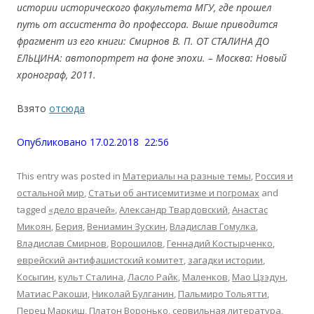
истории исторического факультета МГУ, где прошел
путь от ассистента до профессора. Выше приводится
фрагмент из его книги: Смирнов В.
П. ОТ СТАЛИНА ДО
ЕЛЬЦИНА: автопортрет на фоне эпохи. – М
осква
: Новый
хронограф, 2011.
Взято
отсюда
Опубликовано 17.02.2018 22:56
This entry was posted in
Материалы на разные темы
,
Россия и
остальной мир
,
Статьи об антисемитизме и погромах
and
tagged
«дело врачей»
,
Александр Твардовский
,
Анастас
Микоян
,
Берия
,
Вениамин Зускин
,
Владислав Гомулка
,
Владислав Смирнов
,
Ворошилов
,
Геннадий Костырченко
,
еврейский антифашистский комитет
,
загадки истории
,
Косыгин
,
культ Сталина
,
Ласло Райк
,
Маленков
,
Мао Цзэдун
,
Матиас Ракоши
,
Николай Булганин
,
Пальмиро Тольятти
,
Перец Маркиш
,
Платон Воронько
,
сервильная литература
,