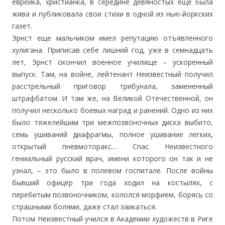
еврейка, христианка, в середине девяностых еще была
жива и публиковала свои стихи в одной из нью-йоркских
газет.
Эрнст еще мальчиком имел репутацию отъявленного
хулигана. Приписав себе лишний год, уже в семнадцать
лет, Эрнст окончил военное училище – ускоренный
выпуск. Там, на войне, лейтенант Неизвестный получил
расстрельный приговор трибунала, замененный
штрафбатом. И там же, на Великой Отечественной, он
получил несколько боевых наград и ранений. Одно из них
было тяжелейшим три межпозвоночных диска выбито,
семь ушиваний диафрагмы, полное ушивание легких,
открытый пневмоторакс… Спас Неизвестного
гениальный русский врач, имени которого он так и не
узнал, – это было в полевом госпитале. После войны
бывший офицер три года ходил на костылях, с
перебитым позвоночником, кололся морфием, борясь со
страшными болями, даже стал заикаться.
Потом Неизвестный учился в Академии художеств в Риге