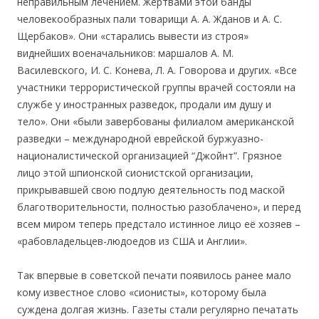
неправильным лечением. Жертвами этой банды
человекообразных пали товарищи А. А. Жданов и А. С.
Щербаков». Они «старались вывести из строя»
виднейших военачальников: маршалов А. М.
Василевского, И. С. Конева, Л. А. Говорова и других. «Все
участники террористической группы врачей состояли на
службе у иностранных разведок, продали им душу и
тело». Они «были завербованы филиалом американской
разведки – международной еврейской буржуазно-
националистической организацией “Джойнт”. Грязное
лицо этой шпионской сионистской организации,
прикрывавшей свою подлую деятельность под маской
благотворительности, полностью разоблачено», и перед
всем миром теперь предстало истинное лицо её хозяев –
«рабовладельцев-людоедов из США и Англии».
Так впервые в советской печати появилось ранее мало
кому известное слово «сионисты», которому была
суждена долгая жизнь. Газеты стали регулярно печатать