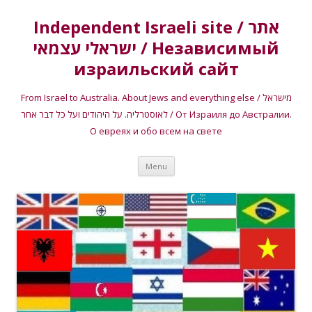
Independent Israeli site / אתר
ישראלי עצמאי / Независимый
израильский сайт
From Israel to Australia. About Jews and everything else / מישראל
לאוסטרליה. על היהודים ועל כל דבר אחר / От Израиля до Австралии.
О евреях и обо всем на свете
Skip
Menu
to
content