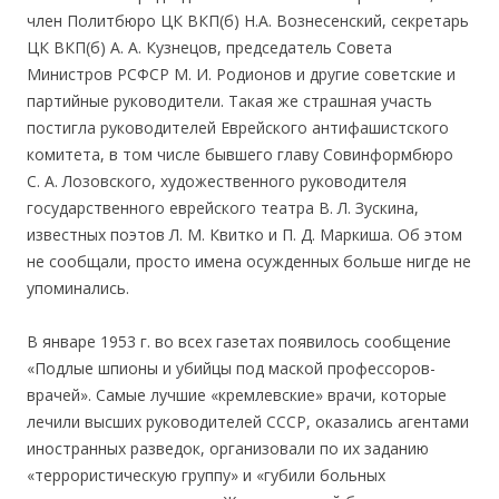
член Политбюро ЦК ВКП(б) Н.А. Вознесенский, секретарь
ЦК ВКП(б) А. А. Кузнецов, председатель Совета
Министров РСФСР М. И. Родионов и другие советские и
партийные руководители. Такая же страшная участь
постигла руководителей Еврейского антифашистского
комитета, в том числе бывшего главу Совинформбюро
С. А. Лозовского, художественного руководителя
государственного еврейского театра В. Л. Зускина,
известных поэтов Л. М. Квитко и П. Д. Маркиша. Об этом
не сообщали, просто имена осужденных больше нигде не
упоминались.
В январе 1953 г. во всех газетах появилось сообщение
«Подлые шпионы и убийцы под маской профессоров-
врачей». Самые лучшие «кремлевские» врачи, которые
лечили высших руководителей СССР, оказались агентами
иностранных разведок, организовали по их заданию
«террористическую группу» и «губили больных