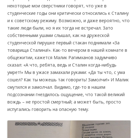
некоторые мои сверстники говорят, что уже в
студенческие годы они критически относились к Сталину
и к советскому режиму. Возможно, и даже вероятно, что
такие люди были, но я их тогда не встречал. Зато
собственными ушами слышал, как на дружеской
студенческой пирушке первый стакан поднимали «За
товарища Сталина!». Как-то вечером в нашей комнате в
общежитии, кажется Малик Рагимханов задумчиво
сказал: «А что, ребята, ведь и Сталин когда-нибудь
умрет!» Мы в ужасе замахали руками: «Да ты что, с ума
сошел? Как ты можешь так говорить! Замолчи!» И Малик
смутился и замолчал. Видимо, где-то в нашем
подсознании гнездилось ощущение, что такой великий
вождь – не простой смертный; а может быть, просто
испугались говорить на опасную тему.