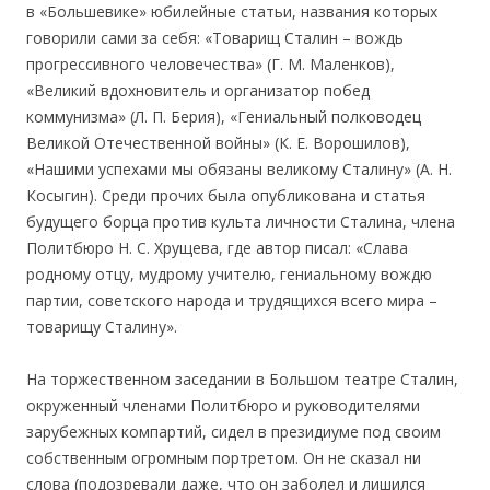
в «Большевике» юбилейные статьи, названия которых
говорили сами за себя: «Товарищ Сталин – вождь
прогрессивного человечества» (Г. М. Маленков),
«Великий вдохновитель и организатор побед
коммунизма» (Л. П. Берия), «Гениальный полководец
Великой Отечественной войны» (К. Е. Ворошилов),
«Нашими успехами мы обязаны великому Сталину» (А. Н.
Косыгин). Среди прочих была опубликована и статья
будущего борца против культа личности Сталина, члена
Политбюро Н. С. Хрущева, где автор писал: «Слава
родному отцу, мудрому учителю, гениальному вождю
партии, советского народа и трудящихся всего мира –
товарищу Сталину».
На торжественном заседании в Большом театре Сталин,
окруженный членами Политбюро и руководителями
зарубежных компартий, сидел в президиуме под своим
собственным огромным портретом. Он не сказал ни
слова (подозревали даже, что он заболел и лишился