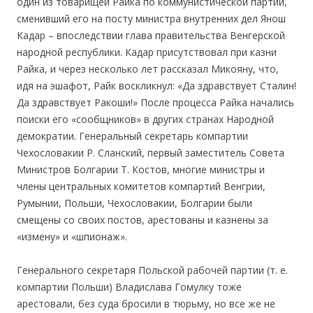
один из товарищей Райка по коммунистической партии,
сменивший его на посту министра внутренних дел Янош
Кадар – впоследствии глава правительства Венгерской
народной республики. Кадар присутствовал при казни
Райка, и через несколько лет рассказал Микояну, что,
идя на эшафот, Райк воскликнул: «Да здравствует Сталин!
Да здравствует Ракоши!» После процесса Райка начались
поиски его «сообщников» в других странах Народной
демократии. Генеральный секретарь компартии
Чехословакии Р. Сланский, первый заместитель Совета
Министров Болгарии Т. Костов, многие министры и
члены центральных комитетов компартий Венгрии,
Румынии, Польши, Чехословакии, Болгарии были
смещены со своих постов, арестованы и казнены за
«измену» и «шпионаж».
Генерального секретаря Польской рабочей партии (т. е.
компартии Польши) Владислава Гомулку тоже
арестовали, без суда бросили в тюрьму, но все же не