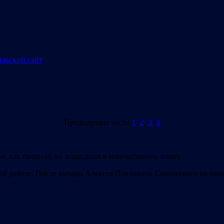
Предыдущие части
1
,
2
,
3
4
, как правило, не вошедших в напечатанную книгу.
ой работе. После выхода Алексея Павловича Сокольского на пенс