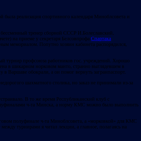
той была реализация спортивного календаря Миноблсовета и
 бессменный тренер сборной СССР И.Болеславский,
чете) на приеме у секретаря Белсовпрофа
Спартака
ным мемориалом. Попутно хозяин кабинета распорядился,
ный турнир профсоюза работников гос. учреждений. Хорошо
жена в шикарном норковом манто, странно выглядевшем в
у в Варшаве обокрали, а он помог вернуть загранпаспорт.
недорогого шахматного столика, но заказ не принимали из-за
устраивало. В то же время Республиканский клуб с
олуфиналами ч-та Минска, а норму КМС можно было выполнить
руговом полуфинале ч-та Миноблсовета, а «морковкой» для КМС
 между турнирами я читал лекции, а главное, полагаясь на