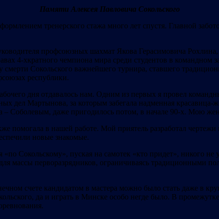
Памяти Алексея Павловича Сокольского
оформлением тренерского стажа много лет спустя. Главной забо
уководителя профсоюзных шахмат Якова Герасимовича Рохлина,
вах 4-хкратного чемпиона мира среди студентов в командном за
 смерти Сокольского важнейшего турнира, ставшего традицион
фсоюзах республики.
абочего дня отдавалось нам. Одним из первых я провел команд
ных дел Мартынова, за которым забегала надменная красавица-
а – Соболевым, даже пригодилось потом, в начале 90-х. Мою жен
же помогала в нашей работе. Мой приятель разработал чертежи 
беспечили новые знакомые.
я «по Сокольскому», пуская на самотек «кто придет», никого не 
 для массы перворазрядников, ограничиваясь традиционными п
онечном счете кандидатом в мастера можно было стать даже в к
ольского, да и играть в Минске особо негде было. В промежутке
соревнования.