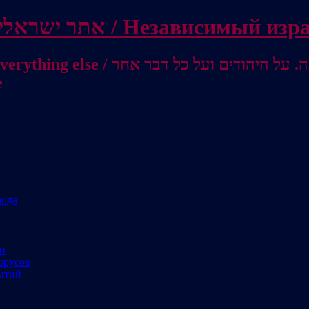
Independent Israeli site / אתר ישראלי עצמאי 
מישראל לאוסטרליה / От Израиля до
е
рода
ми
орусов
ытий