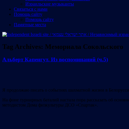
Израильские музыканты
Cвязаться с нами
Помощь сайту
Помощь сайту
Памятные места
Tag Archives:
Мемориала Сокольского
Альберт Капенгут. Из воспоминаний (ч.5)
Я продолжаю писать о событиях шахматной жизни в Белоруссии
На фоне турнирных баталий настала пора рассказать об основн
методистом Дома физкультуры ДСО «Спартак».