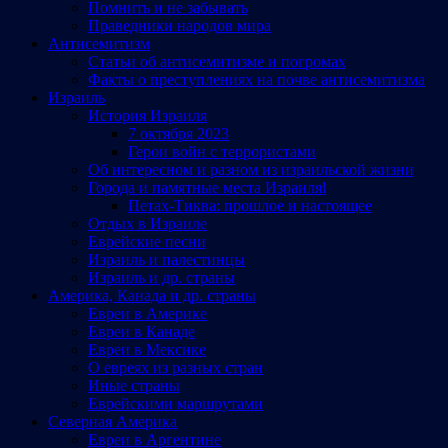
Помнить и не забывать
Праведники народов мира
Антисемитизм
Статьи об антисемитизме и погромах
Факты о преступлениях на почве антисемитизма
Израиль
История Израиля
7 октября 2023
Герои войн с террористами
Об интересном и разном из израильской жизни
Города и памятные места Израиляl
Петах-Тиква: прошлое и настоящее
Отдых в Израиле
Еврейские песни
Израиль и палестинцы
Израиль и др. страны
Америка, Канада и др. страны
Евреи в Америке
Евреи в Канаде
Евреи в Мексике
О евреях из разных стран
Иные страны
Еврейскими маршрутами
Северная Америка
Евреи в Аргентине