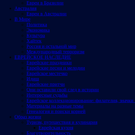
Евреи в Бразилии
Австралия
Евреи в Австралии
В Мире
Политика
Экономика
Культура
Хайтек
Россия и остальной мир
Международный терроризм
ЕВРЕЙСКОЕ НАСЛЕДИЕ
Еврейские праздники
Еврейские песни и мелодии
Еврейское местечко
Идиш
Еврейские притчи
Они оставили свой след в истории
Интересные судьбы
Еврейское коллекционирование: филателия, значки 
Материалы на разные темы
Генеалогия и поиски корней
Образ жизни
Туризм, путешествия и кулинария
Еврейская кухня
Благотворительность