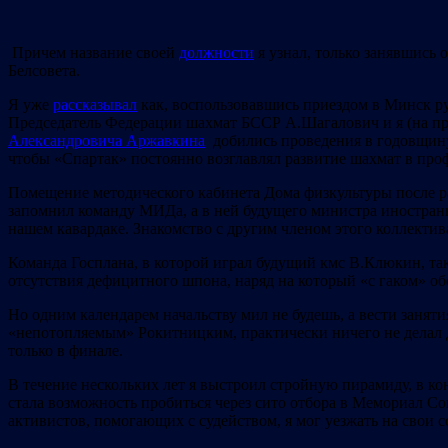
Причем название своей
должности
я узнал, только занявшись 
Белсовета.
Я уже
рассказывал
как, воспользовавшись приездом в Минск р
Председатель Федерации шахмат БССР А.Шагалович и я (на пра
Александровича Аржавкина
добились проведения в годовщину
чтобы «Спартак» постоянно возглавлял развитие шахмат в про
Помещение методического кабинета Дома физкультуры после р
запомнил команду МИДа, а в ней будущего министра иностран
нашем кавардаке. Знакомство с другим членом этого коллектив
Команда Госплана, в которой играл будущий кмс В.Клюкин, так
отсутствия дефицитного шпона, наряд на который «с гаком» о
Но одним календарем начальству мил не будешь, а вести заняти
«непотопляемым» Рокитницким, практически ничего не делал
только в финале.
В течение нескольких лет я выстроил стройную пирамиду, в к
стала возможность пробиться через сито отбора в Мемориал Сок
активистов, помогающих с судейством, я мог уезжать на свои 