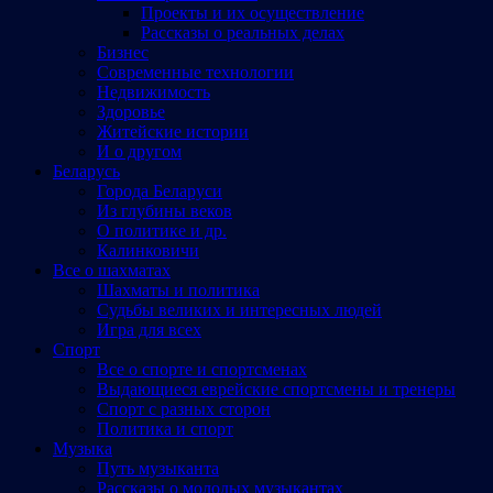
Проекты и их осуществление
Рассказы о реальных делах
Бизнес
Современные технологии
Недвижимость
Здоровье
Житейские истории
И о другом
Беларусь
Города Беларуси
Из глубины веков
О политике и др.
Калинковичи
Все о шахматах
Шахматы и политика
Судьбы великих и интересных людей
Игра для всех
Спорт
Все о спорте и спортсменах
Выдающиеся еврейские спортсмены и тренеры
Спорт с разных сторон
Политика и спорт
Музыка
Путь музыканта
Рассказы о молодых музыкантах