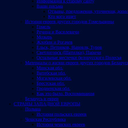
Информация к старому сайту
Ваши письма
Отзывы, предложения, уточнения, допо
Кто кого ищет
История евреев других городов Гомельщины
Гомель
Речица и Василевичи
Мозырь
Жлобин и Рогачев
Ельск, Петриков, Наровля, Туров
Светлогорск (Шатилки), Паричи
Остальные местечки белорусского Полесья
Материалы о жизни евреев других городов Беларус
Минская обл.
Витебская обл.
Могилевская обл.
Брестская обл.
Гродненская обл.
Как это было. Воспоминания
Беларусь и евреи
СТРАНЫ ЗАПАДНОЙ ЕВРОПЫ
Польша
История польских евреев
Чешская Республика
История чешских евреев