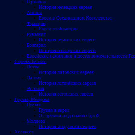
Германия
История немецких евреев
Англия
Евреи в Соединенном Королевстве
Франция
Евреи во Франции
Румыния
История румынских евреев
Болгария
История болгарских евреев
Еврейские памятники и достопримечательности Ге
Страны Балтии
Литва
История литовских евреев
Латвия
История латвийских евреев
Эстония
История эстонских евреев
Грузия, Молдова
Грузия
Грузия и евреи
От древности до наших дней
Молдова
История молдавских евреев
Холокост