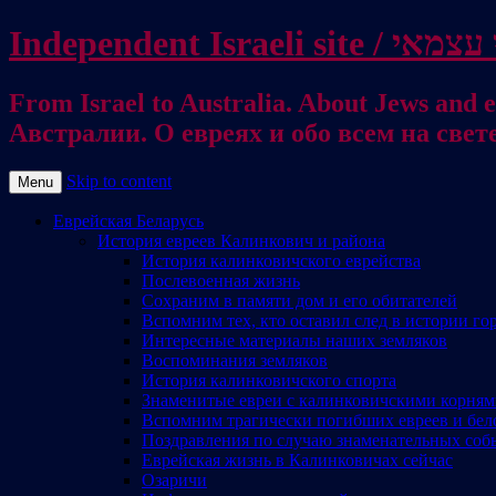
From Israel to Australia. About Jews and everything else / . על היהודים ועל כל דבר אחר
Австралии. О евреях и обо всем на свет
Skip to content
Menu
Еврейская Беларусь
История евреев Калинкович и района
История калинковичского еврейства
Послевоенная жизнь
Сохраним в памяти дом и его обитателей
Вспомним тех, кто оставил след в истории го
Интересные материалы наших земляков
Воспоминания земляков
История калинковичского спорта
Знаменитые евреи с калинковичскими корня
Вспомним трагически погибших евреев и бел
Поздравления по случаю знаменательных соб
Еврейская жизнь в Калинковичах сейчас
Озаричи