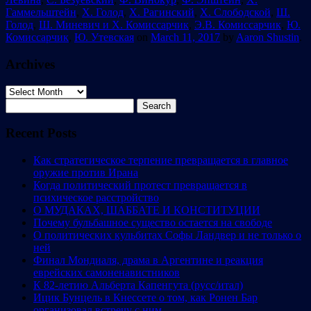
Гаммельштейн
,
Х. Голод
,
Х. Рагинский
,
Х. Слободской
,
Ш.
Голод
,
Ш. Миневич и Х. Комиссарчик
,
Э.В. Комиссарчик
,
Ю.
Комиссарчик
,
Ю. Утевская
on
March 11, 2017
by
Aaron Shustin
.
Archives
Archives
Search
for:
Recent Posts
Как стратегическое терпение превращается в главное
оружие против Ирана
Когда политический протест превращается в
психическое расстройство
О МУДАКАХ, ШАББАТЕ И КОНСТИТУЦИИ
Почему бульбашное существо остается на свободе
О политических кульбитах Софы Ландвер и не только о
ней
Финал Мондиаля, драма в Аргентине и реакция
еврейских самоненавистников
К 82-летию Альберта Капенгута (русс/итал)
Ицик Бунцель в Кнессете о том, как Ронен Бар
организовал встречу с ним