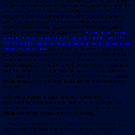
отираясь возле колокола в своей красной шапке. Попряталось
куда-то начальство, исчезли и офицеры, которых всегда было
видимо-невидимо в проходивших через станцию поездах и
эшелонах. Но больше всего удивило Миколку не это — он
смело прошел в тот зал, куда прежде не мог попасть даже
вместе с отцом. Никто не задержал его.
В зале первого класса
почти всю стену занимал пребольшущий портрет царя. Вот
этот-то портрет теперь и сдирали рабочие депо. Срывали, как
говорится, «с мясом».
Уже сброшены были на пол царские
ноги в наглянцованных сапогах, мундир с золотым шитьем, и
одна только голова под короной, зацепившись за гвозди, все
еще болталась на стене. Вот к этой голове сейчас и тянулись
багром деповские рабочие. Вскоре царская голова вместе с
углом рамы и налипшей известкой полетела вниз и, вздымая
клубы пыли, рухнула на пол. И все начали дружно чихать и
смеяться:
– Только и пользы от царя, что носы прочистим, —
приговаривали рабочие, когда один из носильщиков взял
метлу и стал сметать в кучу царя, известку и всякий хлам,
чтобы выбросить потом все в мусорную яму.
– Вот, брат, как царей сбрасывают! — произнес кто-то над
самым ухом Миколки, и вновь толпа весело захохотала».