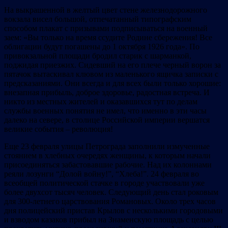
На выкрашенной в желтый цвет стене железнодорожного
вокзала висел большой, отпечатанный типографским
способом плакат с призывами подписываться на военный
заем: «Вы только на время ссудите Родине сбережения! Все
облигации будут погашены до 1 октября 1926 года». По
привокзальной площади бродил старик с шарманкой,
поджидая приезжих. Сидевший на его плече черный ворон за
пятачок вытаскивал клювом из маленького ящичка записки с
предсказаниями. Они всегда и для всех были только хорошие:
внезапная прибыль, доброе здоровье, радостная встреча. И
никто из местных жителей и оказавшихся тут по делам
службы военных понятия не имел, что именно в эти часы
далеко на севере, в столице Российской империи вершатся
великие события – революция!
Еще 23 февраля улицы Петрограда заполнили измученные
стоянием в хлебных очередях женщины, к которым начали
присоединяться забастовавшие рабочие. Над их колоннами
реяли лозунги “Долой войну!”, “Хлеба!”. 24 февраля во
всеобщей политической стачке в городе участвовали уже
более двухсот тысяч человек. Следующий день стал роковым
для 300-летнего царствования Романовых. Около трех часов
дня полицейский пристав Крылов с несколькими городовыми
и взводом казаков прибыл на Знаменскую площадь с целью