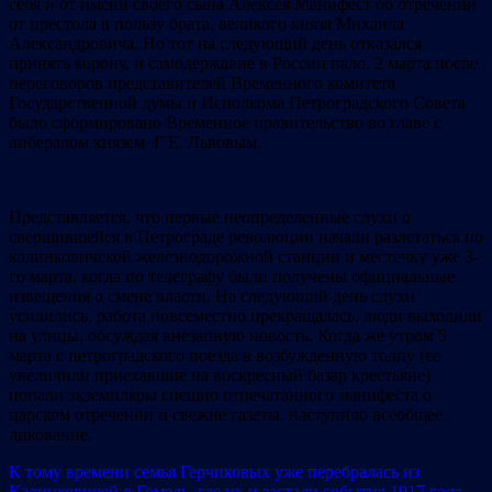
себя и от имени своего сына Алексея Манифест об отречении
от престола в пользу брата, великого князя Михаила
Александровича. Но тот на следующий день отказался
принять корону, и самодержавие в России пало. 2 марта после
переговоров представителей Временного комитета
Государственной думы и Исполкома Петроградского Совета
было сформировано Временное правительство во главе с
либералом князем Г Е. Львовым.
Представляется, что первые неопределенные слухи о
свершившейся в Петрограде революции начали разлетаться по
калинковичской железнодорожной станции и местечку уже 3-
го марта, когда по телеграфу были получены официальные
извещения о смене власти. На следующий день слухи
усилились, работа повсеместно прекращалась, люди выходили
на улицы, обсуждая внезапную новость. Когда же утром 5
марта с петроградского поезда в возбужденную толпу (ее
увеличили приехавшие на воскресный базар крестьяне)
попали экземпляры спешно отпечатанного манифеста о
царском отречении и свежие газеты, наступило всеобщее
ликование.
К тому времени семья Герчиковых уже перебралась из
Калинковичей в Гомель, где их и застали события 1917 года.