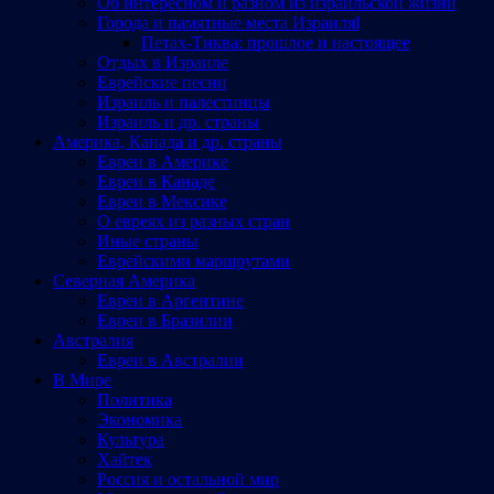
Об интересном и разном из израильской жизни
Города и памятные места Израиляl
Петах-Тиква: прошлое и настоящее
Отдых в Израиле
Еврейские песни
Израиль и палестинцы
Израиль и др. страны
Америка, Канада и др. страны
Евреи в Америке
Евреи в Канаде
Евреи в Мексике
О евреях из разных стран
Иные страны
Еврейскими маршрутами
Северная Америка
Евреи в Аргентине
Евреи в Бразилии
Австралия
Евреи в Австралии
В Мире
Политика
Экономика
Культура
Хайтек
Россия и остальной мир