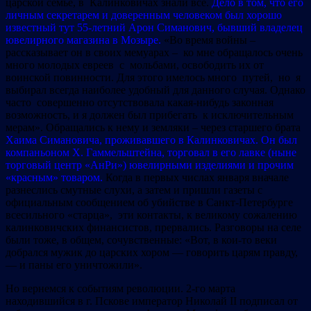
царской семье, в Калинковичах знали все.
Дело в том, что его
личным секретарем и доверенным человеком был хорошо
известный тут 55-летний Арон Симанович, бывший владелец
ювелирного магазина в Мозыре.
«Во время войны –
рассказывает он в своих мемуарах – ко мне обращалось очень
много молодых евреев с мольбами, освободить их от
воинской повинности. Для этого имелось много путей, но я
выбирал всегда наиболее удобный для данного случая. Однако
часто совершенно отсутствовала какая-нибудь законная
возможность, и я должен был прибегать к исключительным
мерам». Обращались к нему и земляки – через старшего брата
Хаима Симановича, проживавшего в Калинковичах. Он был
компаньоном Х. Гаммельштейна, торговал в его лавке (ныне
торговый центр «АнРи») ювелирными изделиями и прочим
«красным» товаром.
Когда в первых числах января вначале
разнеслись смутные слухи, а затем и пришли газеты с
официальным сообщением об убийстве в Санкт-Петербурге
всесильного «старца», эти контакты, к великому сожалению
калинковичских финансистов, прервались. Разговоры на селе
были тоже, в общем, сочувственные: «Вот, в кои-то веки
добрался мужик до царских хором — говорить царям правду,
— и паны его уничтожили».
Но вернемся к событиям революции. 2-го марта
находившийся в г. Пскове император Николай II подписал от