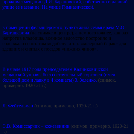
проживал мещанин Д.И. Барановский, собственно и давший
улице ее название. На улице Гимназической,
в помещении фельдшерского пункта жила семья врача М.О.
Барташевича
(на снимке в центре), а немного южнее, как раз
напротив кладбища, военное ведомство построило и
содержало со штатом медобслуги т.н. «холерный барак» для
здешних и снятых с поездов «нижних чинов».
В начале 1917 года председателем Калинковичской
мещанской управы был состоятельный торговец (имел
большой дом и лавку в 4 комнаты) З. Зеленко.
(снимок,
примерно, 1920-21 г.)
Л. Фейгельман
(снимок, примерно, 1920-21 г.)
Э.В. Комиссарчик – кожевенник
(снимок, примерно, 1920-21
г.)