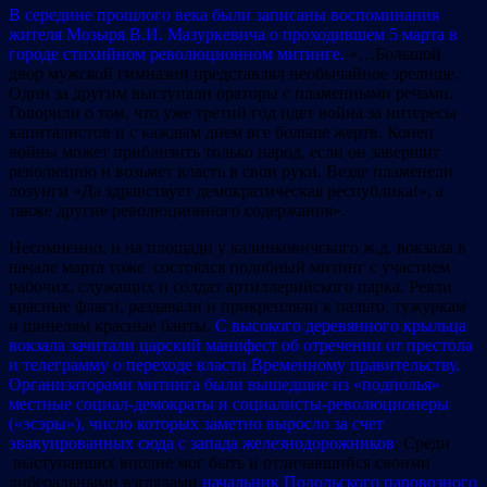
В середине прошлого века были записаны воспоминания
жителя Мозыря В.И. Мазуркевича о проходившем 5 марта в
городе стихийном революционном митинге.
«…Большой
двор мужской гимназии представлял необычайное зрелище.
Один за другим выступали ораторы с пламенными речами.
Говорили о том, что уже третий год идет война за интересы
капиталистов и с каждым днем все больше жертв. Конец
войны может приблизить только народ, если он завершит
революцию и возьмет власть в свои руки. Везде пламенели
лозунги «Да здравствует демократическая республика!», а
также другие революционного содержания».
Несомненно, и на площади у калинковичского ж.д. вокзала в
начале марта тоже состоялся подобный митинг с участием
рабочих, служащих и солдат артиллерийского парка. Реяли
красные флаги, раздавали и прикрепляли к пальто, тужуркам
и шинелям красные банты.
С высокого деревянного крыльца
вокзала зачитали царский манифест об отречении от престола
и телеграмму о переходе власти Временному правительству.
Организаторами митинга были вышедшие из «подполья»
местные социал-демократы и социалисты-революционеры
(«эсэры»), число которых заметно выросло за счет
эвакуированных сюда с запада железнодорожников
. Среди
выступавших вполне мог быть и отличавшийся своими
либеральными взглядами
начальник Подольского паровозного