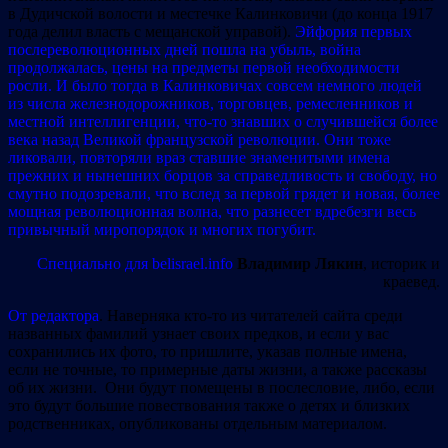
в Дудичской волости и местечке Калинковичи (до конца 1917
года делил власть с мещанской управой).
Эйфория первых
послереволюционных дней пошла на убыль, война
продолжалась, цены на предметы первой необходимости
росли. И было тогда в Калинковичах совсем немного людей
из числа железнодорожников, торговцев, ремесленников и
местной интеллигенции, что-то знавших о случившейся более
века назад Великой французской революции. Они тоже
ликовали, повторяли враз ставшие знаменитыми имена
прежних и нынешних борцов за справедливость и свободу, но
смутно подозревали, что вслед за первой грядет и новая, более
мощная революционная волна, что разнесет вдребезги весь
привычный миропорядок и многих погубит.
Специально для belisrael.info
Владимир Лякин
, историк и
краевед.
От редактора
. Наверняка кто-то из читателей сайта среди
названных фамилий узнает своих предков, и если у вас
сохранились их фото, то пришлите, указав полные имена,
если не точные, то примерные даты жизни, а также рассказы
об их жизни. Они будут помещены в послесловие, либо, если
это будут большие повествования также о детях и близких
родственниках, опубликованы отдельным материалом.