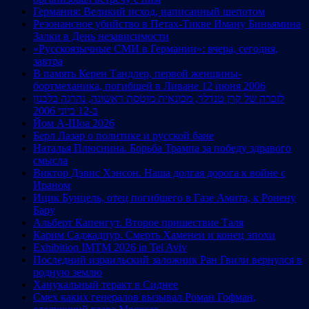
Германия: Великий исход, написанный шепотом
Резонансное убийство в Петах-Тикве Иману Биньямина
Залки в День независимости
«Русскоязычные СМИ в Германии»: вчера, сегодня,
завтра
В память Керен Тандлер, первой женщины-
бортмеханика, погибшей в Ливане 12 июня 2006
לזכרה של קרן טנדלר, מכונאית מוטסת ראשונה, נהרגה בלבנון
ב-12 ביוני 2006
Йом А-Шоа 2026
Берл Лазар о политике и русской бане
Наталья Плюснина. Борьба Трампа за победу здравого
смысла
Виктор Дэвис Хэнсон. Наша долгая дорога к войне с
Ираном
Ицик Бунцель, отец погибшего в Газе Амита, к Ронену
Бару
Альберт Капенгут. Второе пришествие Таля
Карим Саджадпур. Смерть Хаменеи и конец эпохи
Exhibition IMTM 2026 in Tel Aviv
Последний израильский заложник Ран Гвили вернулся в
родную землю
Ханукальный теракт в Сиднее
Смех каких генералов вызывал Роман Гофман,