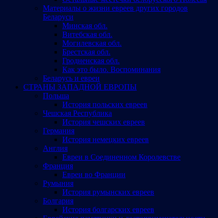
Материалы о жизни евреев других городов
Беларуси
Минская обл.
Витебская обл.
Могилевская обл.
Брестская обл.
Гродненская обл.
Как это было. Воспоминания
Беларусь и евреи
СТРАНЫ ЗАПАДНОЙ ЕВРОПЫ
Польша
История польских евреев
Чешская Республика
История чешских евреев
Германия
История немецких евреев
Англия
Евреи в Соединенном Королевстве
Франция
Евреи во Франции
Румыния
История румынских евреев
Болгария
История болгарских евреев