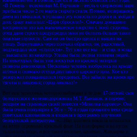
«В Гомель – вспоминал М. Герчиков – весть о свержении царя
прибыла числа 2-го марта старого стиля. Помню, возвращаясь
днем из гимназии, я услышал эту новость по дороге и, войдя в
дом, сразу выпалил: «Царя сбросили!». Сначала домашние
восприняли это как мальчишеское озорство с моей стороны,
отец даже строго предупредил меня не болтать больше такие
опасные глупости. Сам же он быстро оделся и вышел на
улицу. Вернувшись через полчаса обратно, он, радостный,
подтвердил мои «глупости». Тут уже все мы – и стар, и млад
– высыпали из квартир. Улицы были полны толпами людей.
На некоторых были уже лоскутки из красной материи –
символа революции. Несколько человек взобралось на крышу
аптеки и снимало оттуда двуглавого царского орла. Кое-кто
разоружал попадавшихся городовых. Все забыли на время про
тяготы и лишения; город ликовал!»
Вот еще зарисовка, которую наблюдал в те дни
17-летний сын
белорусского железнодорожника М.Т. Лыньков, и перенес
позднее на страницы своей повести «Миколка-паровоз». Она
была очень популярна в 50-е – 70-е годы прошлого века среди
советских школьников и входила в программу изучения
белорусской литературы.
«…Над зданием вокзала колыхался
на ветру огромный красный флаг. На платформе и на путях
толпились люди, и все такие веселые, шумные. Жандарма и
след простыл, а ведь уж так он мозолил глаза, целыми днями