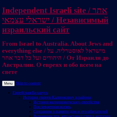
Independent Israeli site / אתר
ישראלי עצמאי / Независимый
израильский сайт
From Israel to Australia. About Jews and
everything else / מישראל לאוסטרליה. על
היהודים ועל כל דבר אחר / От Израиля до
Австралии. О евреях и обо всем на
свете
Skip to content
Menu
Еврейская Беларусь
История евреев Калинкович и района
История калинковичского еврейства
Послевоенная жизнь
Сохраним в памяти дом и его обитателей
Вспомним тех, кто оставил след в истории