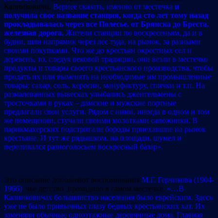
Калинковичи.
Вернее сказать, именно от местечка
и
получила свое название станция, когда сто лет тому назад
прокладывалась через все Полесье, от Брянска до Бреста,
железная дорога.
Жители станции по воскресеньям, да и в
будни, шли напрямик через лес туда, на рынок, за разными
своими покупками. Что же до крестьян окрестных сел и
деревень, то, следуя вековой традиции, они везли в местечко
продукты и товары своего крестьянского производства, чтобы
продать их или выменять на необходимые им промышленные
товары: сахар, соль, керосин, мануфактуру, спички и т.п. На
размалеванных вывесках улыбались джентельмены с
тросточками в руках – дамские и мужские портные
предлагали свои услуги. Рядом с ними, иногда в одном и том
же помещении, стучали своими молотками сапожники. В
парикмахерских подстригали бороды приехавшие на рынок
крестьяне. И тут же рядышком, на площади, шумел и
переливался разноголосьем воскресный базар».
Это описание дополняют воспоминания
М.Г. Герчикова (1904-
1966)
, чье детство проходило в самом местечке.
«…В
Калинковичах большинство населения было еврейским. Здесь
уже не было привычных глазу бедных крестьянских хат. Их
заменяли обычные одноэтажные деревянные дома. Главная