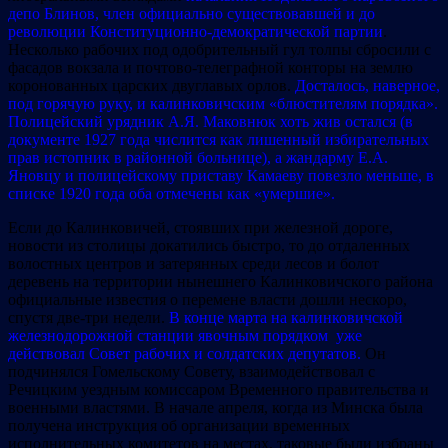
депо Блинов, член официально существовавшей и до
революции Конституционно-демократической партии
.
Несколько рабочих под одобрительный гул толпы сбросили с
фасадов вокзала и почтово-телеграфной конторы на землю
коронованных царских двуглавых орлов.
Досталось, наверное,
под горячую руку, и калинковичским «блюстителям порядка».
Полицейский урядник А.Я. Маковнюк хоть жив остался (в
документе 1927 года числится как лишенный избирательных
прав истопник в районной больнице), а жандарму Е.А.
Яновцу и полицейскому приставу Камаеву повезло меньше, в
списке 1920 года оба отмечены как «умершие».
Если до Калинковичей, стоявших при железной дороге,
новости из столицы докатились быстро, то до отдаленных
волостных центров и затерянных среди лесов и болот
деревень на территории нынешнего Калинковичского района
официальные известия о перемене власти дошли нескоро,
спустя две-три недели.
В конце марта на калинковичской
железнодорожной станции явочным порядком уже
действовал Совет рабочих и солдатских депутатов.
Он
подчинялся Гомельскому Совету, взаимодействовал с
Речицким уездным комиссаром Временного правительства и
военными властями. В начале апреля, когда из Минска была
получена инструкция об организации временных
исполнительных комитетов на местах, таковые были избраны