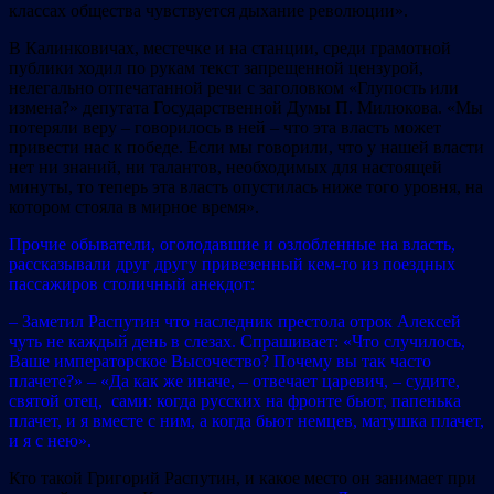
классах общества чувствуется дыхание революции».
В Калинковичах, местечке и на станции, среди грамотной
публики ходил по рукам текст запрещенной цензурой,
нелегально отпечатанной речи с заголовком «Глупость или
измена?» депутата Государственной Думы П. Милюкова. «Мы
потеряли веру – говорилось в ней – что эта власть может
привести нас к победе. Если мы говорили, что у нашей власти
нет ни знаний, ни талантов, необходимых для настоящей
минуты, то теперь эта власть опустилась ниже того уровня, на
котором стояла в мирное время».
Прочие обыватели, оголодавшие и озлобленные на власть,
рассказывали друг другу привезенный кем-то из поездных
пассажиров столичный анекдот:
– Заметил Распутин что наследник престола отрок Алексей
чуть не каждый день в слезах. Спрашивает: «Что случилось,
Ваше императорское Высочество? Почему вы так часто
плачете?» – «Да как же иначе, – отвечает царевич, – судите,
святой отец, сами: когда русских на фронте бьют, папенька
плачет, и я вместе с ним, а когда бьют немцев, матушка плачет,
и я с нею».
Кто такой Григорий Распутин, и какое место он занимает при