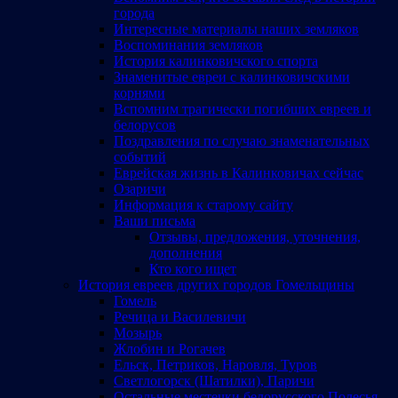
города
Интересные материалы наших земляков
Воспоминания земляков
История калинковичского спорта
Знаменитые евреи с калинковичскими
корнями
Вспомним трагически погибших евреев и
белорусов
Поздравления по случаю знаменательных
событий
Еврейская жизнь в Калинковичах сейчас
Озаричи
Информация к старому сайту
Ваши письма
Отзывы, предложения, уточнения,
дополнения
Кто кого ищет
История евреев других городов Гомельщины
Гомель
Речица и Василевичи
Мозырь
Жлобин и Рогачев
Ельск, Петриков, Наровля, Туров
Светлогорск (Шатилки), Паричи
Остальные местечки белорусского Полесья