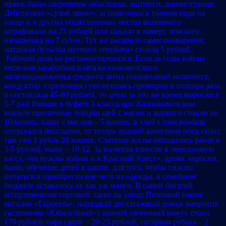
права, были запрещены забастовки, митинги, демонстрации.
Действовал «сухой закон», за появление в пьяном виде на
улице и в других общественных местах виновного
штрафовали на 25 рублей или сажали в камеру земского
начальника на 7 суток. Тут же расцвело самогоноварение,
литровая бутылка мутного «первача» стоила 5 рублей.
Рабочий день не регламентировался. Если за годы войны
месячная заработная плата калинковичского
железнодорожника среднего звена (паровозный машинист,
кондуктор, стрелочник) увеличилась примерно в полтора раза
и составляла 45-60 рублей, то цены за это же время выросли в
5-7 раз! Раньше в буфете 3 класса при Калинковичском
вокзале приличные порции щей с мясом и жаркого стоили по
10 копеек, каши с маслом – 5 копеек, а хлеб к ним вообще
отпускался бесплатно, то теперь худший качеством обед стоил
там уже 1 рубль 20 копеек. Съемное жилье обходилось ранее в
3-5 рублей, ныне – 10-12. За вычетом взносов в пенсионную
кассу, «на нужды войны и в Красный Крест», дрова, керосин,
баню, обучение детей в школе, для того, чтобы сносно
питаться и приобрести кое-чего из одежды, в семейном
бюджете оставалось не так уж много. В самой богатой
ассортиментом торговой лавке на улице Почтовой (ныне
магазин «Евросеть», нарядный двухэтажный домик напротив
гастронома «Юбилейный») зимний овчинный кожух стоил
170 рублей, пара сапог – 20-25 рублей, ситцевая рубаха – 2