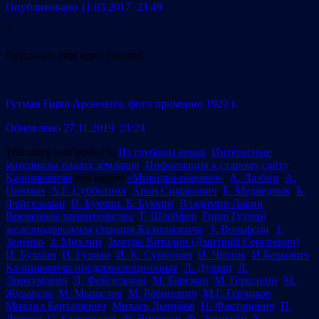
Опубликовано
11.03.2017 23:49
*
Прилагаю еще один снимок
Гутман Гирш Аронович, фото примерно 1922 г.
Обновлено 27.11.2019 21:24
This entry was posted in
Из глубины веков
,
Интересные
материалы наших земляков
,
Информация к старому сайту
,
Калинковичи
and tagged
«Миколка-паровоз»
,
А. Лазбин
,
А.
Пикман
,
А.Г. Субботина
,
Арон Симанович
,
Б. Медведник
,
Б.
Фейгельман
,
В. Букчин. Б. Букчин
,
Владимир Лякин
,
Временное правительство
,
Г. Шлейфер
,
Гирш Гутман
,
железнодорожная станция Калинковичи
,
З. Вольфсон
,
З.
Зеленко
,
З. Михлин
,
Змитро Виталин (Дмитрий Сергиевич)
,
И. Бухман
,
И. Гузман
,
И. К. Субботин
,
И. Черток
,
И.Беркович
,
Калинковичи предреволюционные
,
Л. Дущиц
,
Л.
Лиокумович
,
Л. Фейгельман
,
М. Баргман
,
М. Герштейн
,
М.
Журавель
,
М. Мышелов
,
М. Рабинович
,
М.Г. Герчиков
,
Михаил Барташевич
,
Михась Лыньков
,
Н. Факторович
,
П.
Левина
,
С. Безуевский
,
Ф. Винокур
,
Ф. Эпштейн
,
Х.