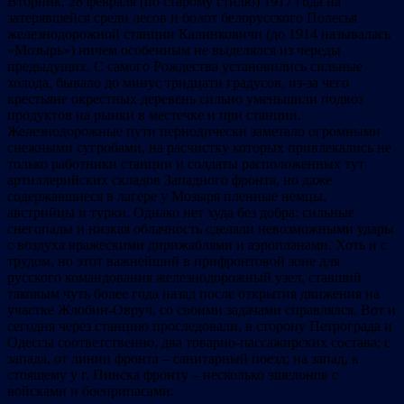
Вторник, 28 февраля (по старому стилю) 1917 года на
затерявшейся среди лесов и болот белорусского Полесья
железнодорожной станции Калинковичи (до 1914 называлась
«Мозырь») ничем особенным не выделялся из череды
предыдущих. С самого Рождества установились сильные
холода, бывало до минус тридцати градусов, из-за чего
крестьяне окрестных деревень сильно уменьшили подвоз
продуктов на рынки в местечке и при станции.
Железнодорожные пути периодически заметало огромными
снежными сугробами, на расчистку которых привлекались не
только работники станции и солдаты расположенных тут
артиллерийских складов Западного фронта, но даже
содержавшиеся в лагере у Мозыря пленные немцы,
австрийцы и турки. Однако нет худа без добра: сильные
снегопады и низкая облачность сделали невозможными удары
с воздуха вражескими дирижаблями и аэропланами. Хоть и с
трудом, но этот важнейший в прифронтовой зоне для
русского командования железнодорожный узел, ставший
таковым чуть более года назад после открытия движения на
участке Жлобин-Овруч, со своими задачами справлялся. Вот и
сегодня через станцию проследовали, в сторону Петрограда и
Одессы соответственно, два товарно-пассажирских состава; с
запада, от линии фронта – санитарный поезд; на запад, к
стоящему у г. Пинска фронту – несколько эшелонов с
войсками и боеприпасами.