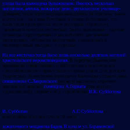
улица была вымощена булыжником. Имелось несколько
магазинов, аптека, пожарное депо, двухклассное училище»
.
Добавим, что в черте местечка находились 34 торговые лавки
(почти все – на улице Почтовой и базарной площади, что
была тогда примерно на месте ресторана «Припять»),
сапожная и колесная мастерские. За его окраинами – паровая
мельница с крупорушкой и маслобойкой, две конные
крупорушки, небольшие кирпичный, кожевенный и
мыловарочный заводики. 4 кузницы.
На все местечко тогда было лишь несколько десятков жителей
христианского вероисповедания.
В переулке Дьяковском
проживали семьи бывших и действующих псаломщиков
Свято-Никольского православного храма (ныне Дом детского
творчества). За мостиком через речку Каленковку стояли дома
священника С.Лавровского
(он же и наставник церковно-
приходской школы),
помещика А.Горвата
(там жил его
управляющий), старшего ж.д. стрелочника
И.К. Субботина
,
И. Субботин
А.Г. Субботина
–
домохозяйка (снимки начала 20 века)
зажиточного мещанина Бадея. В начале ул. Барановской