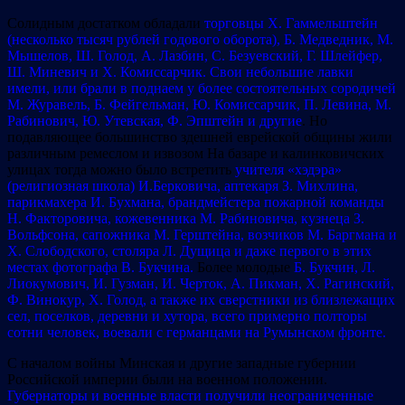
Солидным достатком обладали
торговцы Х. Гаммельштейн
(несколько тысяч рублей годового оборота), Б. Медведник, М.
Мышелов, Ш. Голод, А. Лазбин, С. Безуевский, Г. Шлейфер,
Ш. Миневич и Х. Комиссарчик. Свои небольшие лавки
имели, или брали в поднаем у более состоятельных сородичей
М. Журавель, Б. Фейгельман, Ю. Комиссарчик, П. Левина, М.
Рабинович, Ю. Утевская, Ф. Эпштейн и другие
. Но
подавляющее большинство здешней еврейской общины жили
различным ремеслом и извозом На базаре и калинковичских
улицах тогда можно было встретить
учителя «хэдэра»
(религиозная школа) И.Берковича, аптекаря З. Михлина,
парикмахера И. Бухмана, брандмейстера пожарной команды
Н. Факторовича, кожевенника М. Рабиновича, кузнеца З.
Вольфсона, сапожника М. Герштейна, возчиков М. Баргмана и
Х. Слободского, столяра Л. Дущица и даже первого в этих
местах фотографа В. Букчина.
Более молодые
Б. Букчин, Л.
Лиокумович, И. Гузман, И. Черток, А. Пикман, Х. Рагинский,
Ф. Винокур, Х. Голод, а также их сверстники из близлежащих
сел, поселков, деревни и хутора, всего примерно полторы
сотни человек, воевали с германцами на Румынском фронте.
С началом войны Минская и другие западные губернии
Российской империи были на военном положении.
Губернаторы и военные власти получили неограниченные