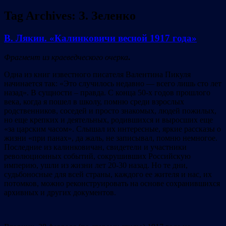
Tag Archives:
З. Зеленко
В. Лякин. «Калинковичи весной 1917 года»
Фрагмент из краеведческого очерка
.
Одна из книг известного писателя Валентина Пикуля
начинается так: «Это случилось недавно — всего лишь сто лет
назад». В сущности – правда. С конца 50-х годов прошлого
века, когда я пошел в школу, помню среди взрослых
родственников, соседей и просто знакомых, людей пожилых,
но еще крепких и деятельных, родившихся и выросших еще
«за царским часом». Слышал их интересные, яркие рассказы о
жизни «при панах», да жаль, не записывал, помню немногое.
Последние из калинковичан, свидетели и участники
революционных событий, сокрушивших Российскую
империю, ушли из жизни лет 20-30 назад. Но те дни,
судьбоносные для всей страны, каждого ее жителя и нас, их
потомков, можно реконструировать на основе сохранившихся
архивных и других документов.