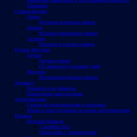
Еврейские памятники и достопримечательности
Германии
Страны Балтии
Литва
История литовских евреев
Латвия
История латвийских евреев
Эстония
История эстонских евреев
Грузия, Молдова
Грузия
Грузия и евреи
От древности до наших дней
Молдова
История молдавских евреев
Холокост
Помнить и не забывать
Праведники народов мира
Антисемитизм
Статьи об антисемитизме и погромах
Факты о преступлениях на почве антисемитизма
Израиль
История Израиля
7 октября 2023
Герои войн с террористами