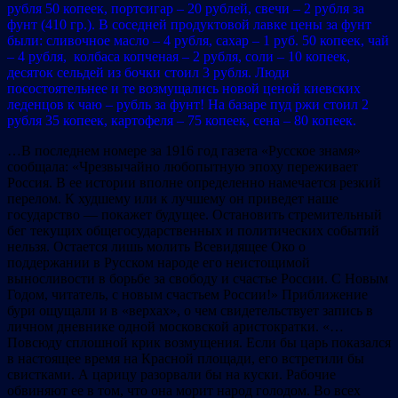
рубля 50 копеек, портсигар – 20 рублей, свечи – 2 рубля за
фунт (410 гр.). В соседней продуктовой лавке цены за фунт
были: сливочное масло – 4 рубля, сахар – 1 руб. 50 копеек, чай
– 4 рубля, колбаса копченая – 2 рубля, соли – 10 копеек,
десяток сельдей из бочки стоил 3 рубля. Люди
посостоятельнее и те возмущались новой ценой киевских
леденцов к чаю – рубль за фунт! На базаре пуд ржи стоил 2
рубля 35 копеек, картофеля – 75 копеек, сена – 80 копеек.
…В последнем номере за 1916 год газета «Русское знамя»
сообщала: «Чрезвычайно любопытную эпоху переживает
Россия. В ее истории вполне определенно намечается резкий
перелом. К худшему или к лучшему он приведет наше
государство — покажет будущее. Остановить стремительный
бег текущих общегосударственных и политических событий
нельзя. Остается лишь молить Всевидящее Око о
поддержании в Русском народе его неистощимой
выносливости в борьбе за свободу и счастье России. С Новым
Годом, читатель, с новым счастьем России!» Приближение
бури ощущали и в «верхах», о чем свидетельствует запись в
личном дневнике одной московской аристократки. «…
Повсюду сплошной крик возмущения. Если бы царь показался
в настоящее время на Красной площади, его встретили бы
свистками. А царицу разорвали бы на куски. Рабочие
обвиняют ее в том, что она морит народ голодом. Во всех