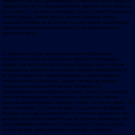
прекратить митинг, проходивший у памятника Александру III.
Увидев в центре толпы красный флаг, пристав лично рванулся
его отнять и …получил сабельный удар по голове от казака из
своего отряда! Демонстранты добили Крылова, прочие
полицейские бежали. В этот же и в следующий дни полиция
применяла против вышедшего на улицы народа оружие,
пролилась кровь.
27 февраля солдаты запасного батальона Волынского
пехотного полка (сам полк был на фронте), получившие
приказ стрелять по митингующим, расправились со своим
командиром, выбрали на его место старшего фельдфебеля Т.
И. Кирпичникова и, присоединившись к демонстрантам,
открыли огонь по полиции. Вскоре примеру волынцев
последовали запасные батальоны Литовского и
Преображенского гвардейских полков. После этого переход
войск петроградского гарнизона на сторону восставших
принял лавинообразный характер: утром – 10 тысяч, днем – 25
тысяч, вечером – 70 тысяч штыков. С рассветом 28 февраля
большая часть двухсоттысячного столичного гарнизона и все
матросы Балтийского флота были на стороне революции. По
распоряжению созданного Петроградского Совета рабочих
депутатов они заняли объекты телеграфа, телефона и
арсеналы, начались аресты членов царского правительства.