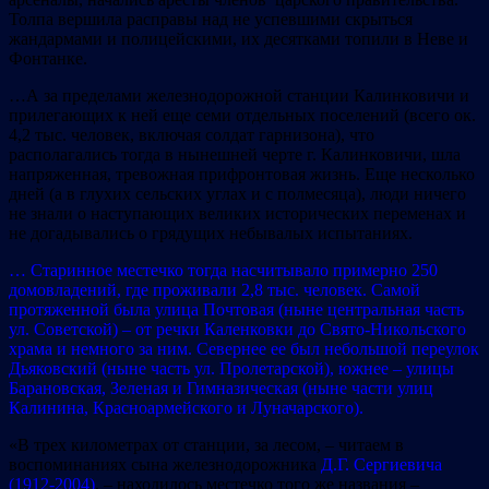
Толпа вершила расправы над не успевшими скрыться
жандармами и полицейскими, их десятками топили в Неве и
Фонтанке.
…А за пределами железнодорожной станции Калинковичи и
прилегающих к ней еще семи отдельных поселений (всего ок.
4,2 тыс. человек, включая солдат гарнизона), что
располагались тогда в нынешней черте г. Калинковичи, шла
напряженная, тревожная прифронтовая жизнь. Еще несколько
дней (а в глухих сельских углах и с полмесяца), люди ничего
не знали о наступающих великих исторических переменах и
не догадывались о грядущих небывалых испытаниях.
… Старинное местечко тогда насчитывало примерно 250
домовладений, где проживали 2,8 тыс. человек. Самой
протяженной была улица Почтовая (ныне центральная часть
ул. Советской) – от речки Каленковки до Свято-Никольского
храма и немного за ним. Севернее ее был небольшой переулок
Дьяковский (ныне часть ул. Пролетарской), южнее – улицы
Барановская, Зеленая и Гимназическая (ныне части улиц
Калинина, Красноармейского и Луначарского).
«В трех километрах от станции, за лесом, – читаем в
воспоминаниях сына железнодорожника
Д.Г. Сергиевича
(1912-2004)
, – находилось местечко того же названия –