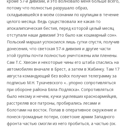
кроме 57-й дивизии, и это волновало меня больше всего,
потому что полностью разрушало образ,
складывавшейся в моём сознании по крупицам в течение
целого месяца. Ведь существовала же какая-то
апокалипсическая бестия, перед которой целый месяц
отступали наши дивизии! Это было как кошмарный сон».
Польский маршал успокоился лишь сутки спустя, получив
донесения, что светская 57-я дивизия и другие части
этой группы почти полностью уничтожены или пленены.
Сам Т.С. Хвесин и некоторые чины его штаба спаслись на
автомобилях вначале в Брест, а затем в Жабинку. Там 17
августа командующий без войск получил телеграмму за
подписью М.Н. Тухачевского «…упорно сопротивляться
при обороне района Бяла-Подляска». Сопротивляться
было некому и нечем, кучки уцелевших красноармейцев,
расстреляв все патроны, пробирались лесами и
болотами на восток. Попав в оперативное окружение и
понеся громадные потери, советские армии Западного
фронта частью смогли из него пробиться, а частью (ок.