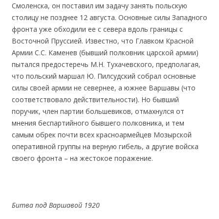
Смоленска, он поставил им задачу занять польскую
столицу не позднее 12 августа. Основные силы Западного
фронта уже обходили ее с севера вдоль границы с
Восточной Пруссией. Известно, что Главком Красной
Армии С.С. Каменев (бывший полковник царской армии)
пытался предостеречь М.Н. Тухачевского, предполагая,
что польский маршал Ю. Пилсудский собрал основные
силы своей армии не севернее, а южнее Варшавы (что
соответствовало действительности). Но бывший
поручик, член партии большевиков, отмахнулся от
мнения беспартийного бывшего полковника, и тем
самым обрек почти всех красноармейцев Мозырской
оперативной группы на верную гибель, а другие войска
своего фронта – на жестокое поражение.
Битва под Варшавой 1920