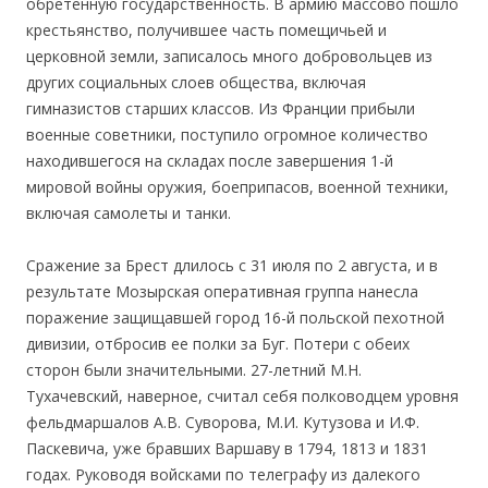
обретенную государственность. В армию массово пошло
крестьянство, получившее часть помещичьей и
церковной земли, записалось много добровольцев из
других социальных слоев общества, включая
гимназистов старших классов. Из Франции прибыли
военные советники, поступило огромное количество
находившегося на складах после завершения 1-й
мировой войны оружия, боеприпасов, военной техники,
включая самолеты и танки.
Сражение за Брест длилось с 31 июля по 2 августа, и в
результате Мозырская оперативная группа нанесла
поражение защищавшей город 16-й польской пехотной
дивизии, отбросив ее полки за Буг. Потери с обеих
сторон были значительными. 27-летний М.Н.
Тухачевский, наверное, считал себя полководцем уровня
фельдмаршалов А.В. Суворова, М.И. Кутузова и И.Ф.
Паскевича, уже бравших Варшаву в 1794, 1813 и 1831
годах. Руководя войсками по телеграфу из далекого