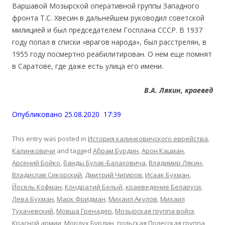
Варшавой Мозырской оперативной группы Западного
фронта Т.С. Хвесин в дальнейшем руководил советской
милицией и был председателем Госплана СССР. В 1937
году попал в списки «врагов народа», был расстрелян, в
1955 году посмертно реабилитирован. О нем еще помнят
в Саратове, где даже есть улица его имени.
В.А. Лякин, краевед
Опубликовано 25.08.2020 17:39
This entry was posted in
История калинковичского еврейства
,
Калинковичи
and tagged
Абрам Бурдин
,
Арон Кацман
,
Арсений Бойко
,
банды Булак-Балаховича
,
Владимир Лякин
,
Владислав Сикорский
,
Дмитрий Чигиров
,
Исаак Бухман
,
Йосель Кофман
,
Кондратий Белый
,
краеведение Беларуси
,
Лева Бухман
,
Марк Фридман
,
Михаил Акулов
,
Михаил
Тухачевский
,
Мовша Гренадер
,
Мозырская группа войск
Красной армии
,
Мордух Бурдин
,
польская Полесская группа