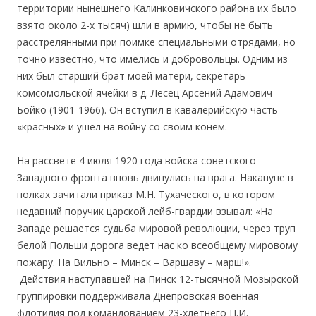
территории нынешнего Калинковичского района их было
взято около 2-х тысяч) шли в армию, чтобы не быть
расстрелянными при поимке специальными отрядами, но
точно известно, что имелись и добровольцы. Одним из
них был старший брат моей матери, секретарь
комсомольской ячейки в д. Лесец Арсений Адамович
Бойко (1901-1966). Он вступил в кавалерийскую часть
«красных» и ушел на войну со своим конем.
На рассвете 4 июля 1920 года войска советского
Западного фронта вновь двинулись на врага. Накануне в
полках зачитали приказ М.Н. Тухаческого, в котором
недавний поручик царской лейб-гвардии взывал: «На
Западе решается судьба мировой революции, через труп
белой Польши дорога ведет нас ко всеобщему мировому
пожару. На Вильно – Минск – Варшаву – марш!».
Действия наступавшей на Пинск 12-тысячной Мозырской
группировки поддерживала Днепровская военная
флотилия под командованием 23-хлетнего П.И.