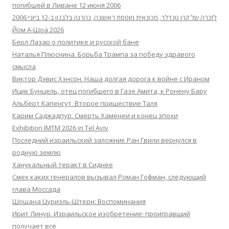
погибшей в Ливане 12 июня 2006
לזכרה של קרן טנדלר, מכונאית מוטסת ראשונה, נהרגה בלבנון ב-12 ביוני 2006
Йом А-Шоа 2026
Берл Лазар о политике и русской бане
Наталья Плюснина. Борьба Трампа за победу здравого
смысла
Виктор Дэвис Хэнсон. Наша долгая дорога к войне с Ираном
Ицик Бунцель, отец погибшего в Газе Амита, к Ронену Бару
Альберт Капенгут. Второе пришествие Таля
Карим Саджадпур. Смерть Хаменеи и конец эпохи
Exhibition IMTM 2026 in Tel Aviv
Последний израильский заложник Ран Гвили вернулся в
родную землю
Ханукальный теракт в Сиднее
Смех каких генералов вызывал Роман Гофман, следующий
глава Моссада
Шошана Цуриэль-Штерн: Воспоминания
Ирит Линур. Израильское изобретение: проигравший
получает всё