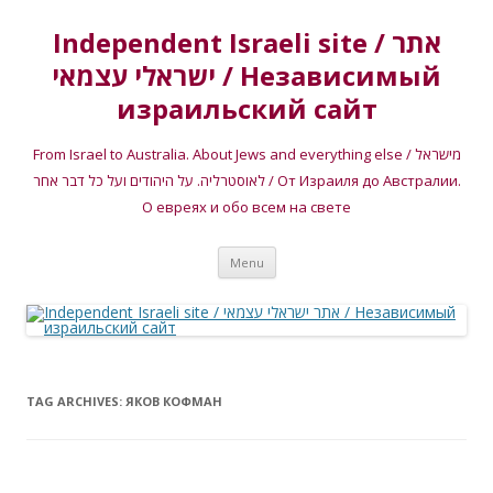
Independent Israeli site / אתר
ישראלי עצמאי / Независимый
израильский сайт
From Israel to Australia. About Jews and everything else / מישראל
לאוסטרליה. על היהודים ועל כל דבר אחר / От Израиля до Австралии.
О евреях и обо всем на свете
Skip
Menu
to
content
TAG ARCHIVES:
ЯКОВ КОФМАН