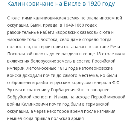
Калинковичане на Висле в 1920 году
Столетиями калинковичская земля не знала иноземной
оккупации. Были, правда, в 1648-1660 годах
разорительные набеги «воровских казаков» с юга и
«московитов» с востока, село даже сгорело тогда
полностью, но территория оставалась в составе Речи
Посполитой вплоть до ее раздела в конце 18 столетия и
включения белорусских земель в состав Российской
империи. Летом-осенью 1812 года наполеоновские
войска доходили почти до самого местечка, но были
отброшены и разбиты русским корпусом генерала Ф.Ф.
Эртеля в сражении у Горбацевичей юго-западнее
Бобруйской крепости. И лишь на исходе Первой мировой
войны Калинковичи почти год были в германской
оккупации, а через некоторое время после изгнания
немцев сюда пришла польская армия.