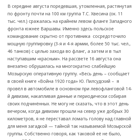
В середине августа поредевшая, утомленная, растянутая
по фронту почти на 100 км группа Т.С. Хвесина (ок. 11
тыс. чел.) сражалась на крайнем левом фланге Западного
фронта южнее Варшавы. Именно здесь польское
командование скрытно от противника сосредоточило
мощную группировку (3-я и 4-я армии, более 50 тыс. чел.,
46 танков) с целью захода во фланг, а затем и в тыл
наступавшим «красным». На рассвете 16 августа она
внезапно обрушилась на многократно слабейшую
Мозырскую оперативную группу. «Весь день – сообщает
в своей книге «Война 1920 года» Ю. Пилсудский – я
провёл в автомобиле в основном при левофланговой 14-
й дивизии, накапливая данные и периодически собирая
своих подчинённых. Не могу не сказать, что в этот день
вечером, когда дивизии прошли на север уже добрых 30
километров, я не переставал ломать голову над главной
для меня загадкой — тайной так называемой Мозырской
группы. Собственно говоря, как таковой её не было,