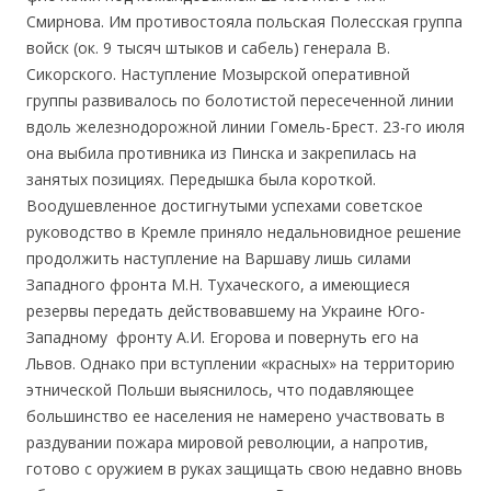
Смирнова. Им противостояла польская Полесская группа
войск (ок. 9 тысяч штыков и сабель) генерала В.
Сикорского. Наступление Мозырской оперативной
группы развивалось по болотистой пересеченной линии
вдоль железнодорожной линии Гомель-Брест. 23-го июля
она выбила противника из Пинска и закрепилась на
занятых позициях. Передышка была короткой.
Воодушевленное достигнутыми успехами советское
руководство в Кремле приняло недальновидное решение
продолжить наступление на Варшаву лишь силами
Западного фронта М.Н. Тухаческого, а имеющиеся
резервы передать действовавшему на Украине Юго-
Западному фронту А.И. Егорова и повернуть его на
Львов. Однако при вступлении «красных» на территорию
этнической Польши выяснилось, что подавляющее
большинство ее населения не намерено участвовать в
раздувании пожара мировой революции, а напротив,
готово с оружием в руках защищать свою недавно вновь