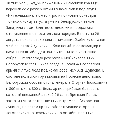
30 тыс. чел.), будучи прижатыми к немецкой границе,
перешли ее с развернутыми знаменами и под звуки
«Интернационала», что играли полковые оркестры.
Только к концу августа уже на белорусской земле
Западный фронт был восстановлен и продолжил
отступление в относительном порядке. В ночь на 26
августа поляки атаковали занимавшие Жабинку остатки
57-й советской дивизии, в бою погибли ее командир и
начальник штаба. Для прикрытия Пинска из спешно
собранных отовсюду резервов и мобилизованных
белорусских селян была создана новая 4-я советская
армия (17 тыс. чел.) под командованием А.Д. Шуваева. В
составе польской группировки на Полесье действовал
Белорусский особый отряд генерала С. Булак-Балаховича
(1800 штыков, 800 сабель, артиллерийская батарея),
который внезапной атакой 26 сентября взял Пинск,
захватив множество пленных и трофеев. Вскоре пал
Лунинец, но затем противоборствующие стороны
договорились о перемирии и 18 октября военные