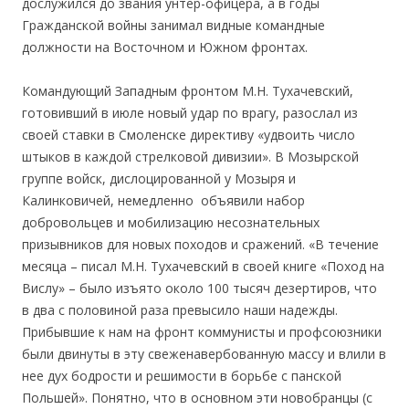
дослужился до звания унтер-офицера, а в годы
Гражданской войны занимал видные командные
должности на Восточном и Южном фронтах.
Командующий Западным фронтом М.Н. Тухачевский,
готовивший в июле новый удар по врагу, разослал из
своей ставки в Смоленске директиву «удвоить число
штыков в каждой стрелковой дивизии». В Мозырской
группе войск, дислоцированной у Мозыря и
Калинковичей, немедленно объявили набор
добровольцев и мобилизацию несознательных
призывников для новых походов и сражений. «В течение
месяца – писал М.Н. Тухачевский в своей книге «Поход на
Вислу» – было изъято около 100 тысяч дезертиров, что
в два с половиной раза превысило наши надежды.
Прибывшие к нам на фронт коммунисты и профсоюзники
были двинуты в эту свеженавербованную массу и влили в
нее дух бодрости и решимости в борьбе с панской
Польшей». Понятно, что в основном эти новобранцы (с