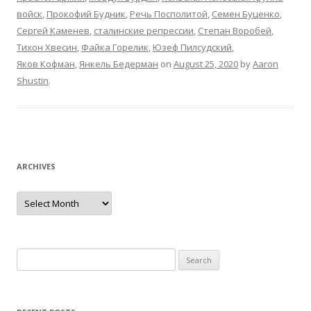
войск
,
Прокофий Будник
,
Речь Посполитой
,
Семен Буценко
,
Сергей Каменев
,
сталинские репрессии
,
Степан Воробей
,
Тихон Хвесин
,
Файка Горелик
,
Юзеф Пилсудский
,
Яков Кофман
,
Янкель Бедерман
on
August 25, 2020
by
Aaron
Shustin
.
ARCHIVES
Archives
Search
for: