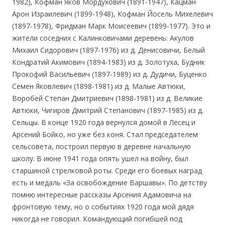
1982), Кофман Яков Мордухович (1891-1947), Кацман
Арон Израилевич (1899-1948), Кофман Йосель Михелевич
(1897-1978), Фридман Марк Моисеевич (1899-1977). Это и
жители соседних с Калинковичами деревень: Акулов
Михаил Сидорович (1897-1976) из д. Денисовичи, Белый
Кондратий Акимович (1894-1983) из д. Золотуха, Будник
Прокофий Васильевич (1897-1989) из д. Дудичи, Буценко
Семен Яковлевич (1898-1981) из д. Малые Автюки,
Воробей Степан Дмитриевич (1898-1981) из д. Великие
Автюки, Чигиров Дмитрий Степанович (1897-1985) из д.
Сельцы. В конце 1920 года вернулся домой в Лесец и
Арсений Бойко, но уже без коня. Стал председателем
сельсовета, построил первую в деревне начальную
школу. В июне 1941 года опять ушел на войну, был
старшиной стрелковой роты. Среди его боевых наград
есть и медаль «За освобождение Варшавы». По детству
помню интересные рассказы Арсения Адамовича на
фронтовую тему, но о событиях 1920 года мой дядя
никогда не говорил. Командующий погибшей под