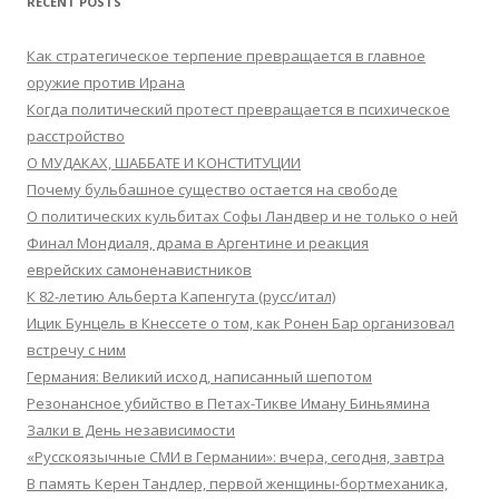
RECENT POSTS
Как стратегическое терпение превращается в главное
оружие против Ирана
Когда политический протест превращается в психическое
расстройство
О МУДАКАХ, ШАББАТЕ И КОНСТИТУЦИИ
Почему бульбашное существо остается на свободе
О политических кульбитах Софы Ландвер и не только о ней
Финал Мондиаля, драма в Аргентине и реакция
еврейских самоненавистников
К 82-летию Альберта Капенгута (русс/итал)
Ицик Бунцель в Кнессете о том, как Ронен Бар организовал
встречу с ним
Германия: Великий исход, написанный шепотом
Резонансное убийство в Петах-Тикве Иману Биньямина
Залки в День независимости
«Русскоязычные СМИ в Германии»: вчера, сегодня, завтра
В память Керен Тандлер, первой женщины-бортмеханика,