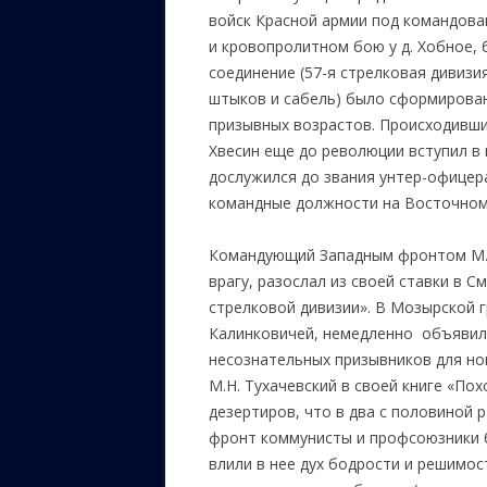
войск Красной армии под командован
и кровопролитном бою у д. Хобное, 
соединение (57-я стрелковая дивизия
штыков и сабель) было сформирован
призывных возрастов. Происходивши
Хвесин еще до революции вступил в
дослужился до звания унтер-офицер
командные должности на Восточно
Командующий Западным фронтом М.Н.
врагу, разослал из своей ставки в 
стрелковой дивизии». В Мозырской г
Калинковичей, немедленно объявил
несознательных призывников для нов
М.Н. Тухачевский в своей книге «По
дезертиров, что в два с половиной 
фронт коммунисты и профсоюзники б
влили в нее дух бодрости и решимос