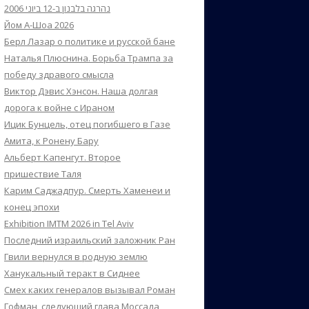
נהרגה בלבנון ב-12 ביוני 2006
Йом А-Шоа 2026
Берл Лазар о политике и русской бане
Наталья Плюснина. Борьба Трампа за
победу здравого смысла
Виктор Дэвис Хэнсон. Наша долгая
дорога к войне с Ираном
Ицик Бунцель, отец погибшего в Газе
Амита, к Ронену Бару
Альберт Капенгут. Второе
пришествие Таля
Карим Саджадпур. Смерть Хаменеи и
конец эпохи
Exhibition IMTM 2026 in Tel Aviv
Последний израильский заложник Ран
Гвили вернулся в родную землю
Ханукальный теракт в Сиднее
Смех каких генералов вызывал Роман
Гофман, следующий глава Моссада