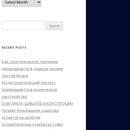
Search
for:
RECENT POSTS
Как стратегическое терпение
превращается в главное оружие
против Ирана
Когда политический протест
превращается в психическое
расстройство
О МУДАКАХ, ШАББАТЕ И КОНСТИТУЦИИ
Почему бульбашное существо
остается на свободе
О политических кульбитах Софы