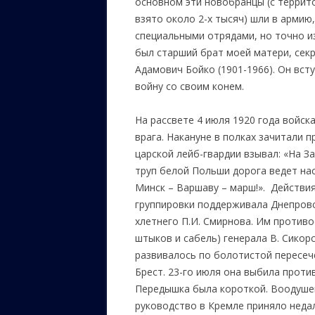
основном эти новобранцы (с террит
взято около 2-х тысяч) шли в армию
специальными отрядами, но точно и
был старший брат моей матери, секр
Адамович Бойко (1901-1966). Он всту
войну со своим конем.
На рассвете 4 июля 1920 года войск
врага. Накануне в полках зачитали п
царской лейб-гвардии взывал: «На З
труп белой Польши дорога ведет на
Минск – Варшаву – марш!». Действи
группировки поддерживала Днепров
хлетнего П.И. Смирнова. Им противо
штыков и сабель) генерала В. Сико
развивалось по болотистой пересе
Брест. 23-го июля она выбила против
Передышка была короткой. Воодуше
руководство в Кремле приняло неда