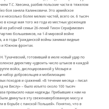
ием Т.С. Хвесина, разбив польские части в тяжелом
без боя заняла Калинковичи. Это армейское
 и несколько более мелких частей, всего ок. 6 тысяч
о в конце мая того же года из местных уроженцев
й из рабочей семьи 26-лений Тихон Серафимович
 партию большевиков, на 1-й мировой войне
а, а в годы Гражданской войны занимал видные
м и Южном фронтах.
 Тухачевский, готовивший в июле новый удар по
Смоленске директиву «удвоить число штыков в каждой
руппе войск, дислоцированной у Мозыря и
и набор добровольцев и мобилизацию
ых походов и сражений. «В течение месяца – писал
ход на Вислу» – было изъято около 100 тысяч
раза превысило наши надежды. Прибывшие к нам на
ыли двинуты в эту свеженавербованную массу и
ти в борьбе с панской Польшей». Понятно, что в