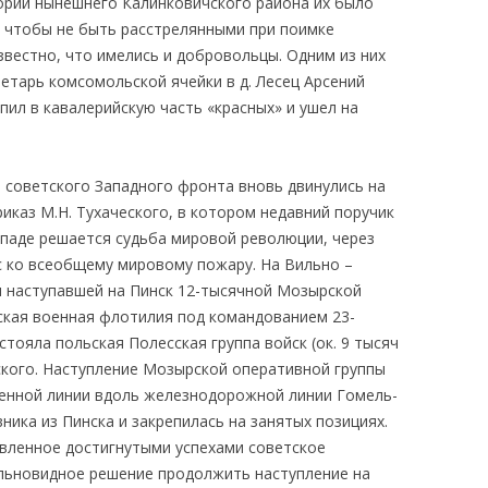
ории нынешнего Калинковичского района их было
, чтобы не быть расстрелянными при поимке
звестно, что имелись и добровольцы. Одним из них
етарь комсомольской ячейки в д. Лесец Арсений
пил в кавалерийскую часть «красных» и ушел на
а советского Западного фронта вновь двинулись на
риказ М.Н. Тухаческого, в котором недавний поручик
ападе решается судьба мировой революции, через
с ко всеобщему мировому пожару. На Вильно –
я наступавшей на Пинск 12-тысячной Мозырской
ская военная флотилия под командованием 23-
стояла польская Полесская группа войск (ок. 9 тысяч
рского. Наступление Мозырской оперативной группы
ченной линии вдоль железнодорожной линии Гомель-
ника из Пинска и закрепилась на занятых позициях.
вленное достигнутыми успехами советское
льновидное решение продолжить наступление на