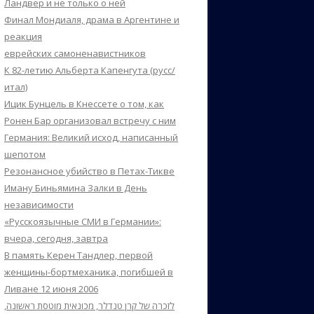
Ландвер и не только о ней
Финал Мондиаля, драма в Аргентине и
реакция
еврейских самоненавистников
К 82-летию Альберта Капенгута (русс/
итал)
Ицик Бунцель в Кнессете о том, как
Ронен Бар организовал встречу с ним
Германия: Великий исход, написанный
шепотом
Резонансное убийство в Петах-Тикве
Иману Биньямина Залки в День
независимости
«Русскоязычные СМИ в Германии»:
вчера, сегодня, завтра
В память Керен Тандлер, первой
женщины-бортмеханика, погибшей в
Ливане 12 июня 2006
לזכרה של קרן טנדלר, מכונאית מוטסת ראשונה,