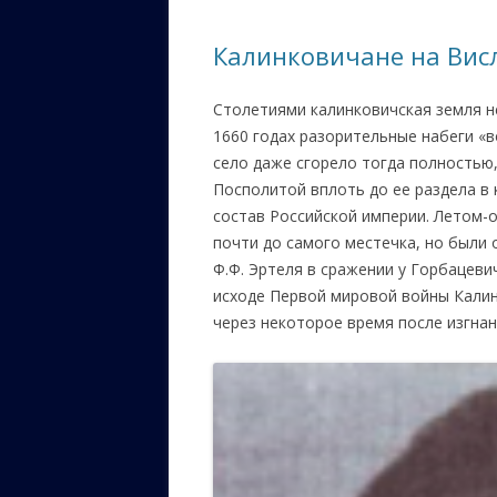
ЕВРЕЙС
Калинковичане на Висл
КАЛИНК
Столетиями калинковичская земля не
ОЗАРИ
1660 годах разорительные набеги «в
ИНФОРМ
село даже сгорело тогда полностью,
САЙТУ
Посполитой вплоть до ее раздела в 
состав Российской империи. Летом-
ВАШИ П
почти до самого местечка, но были
Ф.Ф. Эртеля в сражении у Горбацеви
исходе Первой мировой войны Калинк
через некоторое время после изгна