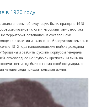
КАЯ ЖИЗНЬ В
е в 1920 году
ОВИЧАХ СЕЙЧАС
 знала иноземной оккупации. Были, правда, в 1648-
ЧИ
оровских казаков» с юга и «московитов» с востока,
АЦИЯ К СТАРОМУ
 но территория оставалась в составе Речи
конце 18 столетия и включения белорусских земель в
осенью 1812 года наполеоновские войска доходили
ИСЬМА
ОТЗЫВЫ, ПРЕДЛОЖЕНИЯ,
 отброшены и разбиты русским корпусом генерала
УТОЧНЕНИЯ, ДОПОЛНЕНИЯ
чей юго-западнее Бобруйской крепости. И лишь на
овичи почти год были в германской оккупации, а
КТО КОГО ИЩЕТ
ния немцев сюда пришла польская армия.