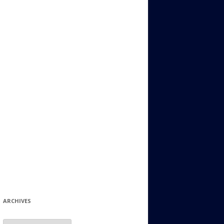
ИДИШ
СТАЛЬНОЙ МИР
ЕВРЕЙСКИЕ ПРИТЧИ
НЫЙ ТЕРРОРИЗМ
ОНИ ОСТАВИЛИ СВОЙ СЛЕД В
ИСТОРИИ
ИНТЕРЕСНЫЕ СУДЬБЫ
ЕВРЕЙСКОЕ
КОЛЛЕКЦИОНИРОВАНИЕ:
ФИЛАТЕЛИЯ, ЗНАЧКИ И ДР.
МАТЕРИАЛЫ НА РАЗНЫЕ ТЕМЫ
ГЕНЕАЛОГИЯ И ПОИСКИ КОРНЕЙ
ARCHIVES
Archives