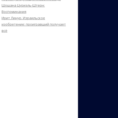
Шошана Цуриэль-Штерн:
Воспоминания
Ирит Линур. Израильское
изобретение: проигравший получает
всё