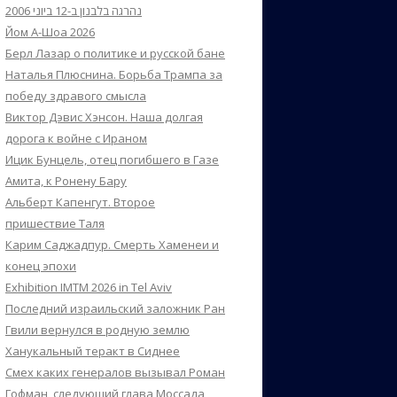
נהרגה בלבנון ב-12 ביוני 2006
Йом А-Шоа 2026
Берл Лазар о политике и русской бане
Наталья Плюснина. Борьба Трампа за
победу здравого смысла
Виктор Дэвис Хэнсон. Наша долгая
дорога к войне с Ираном
Ицик Бунцель, отец погибшего в Газе
Амита, к Ронену Бару
Альберт Капенгут. Второе
пришествие Таля
Карим Саджадпур. Смерть Хаменеи и
конец эпохи
Exhibition IMTM 2026 in Tel Aviv
Последний израильский заложник Ран
Гвили вернулся в родную землю
Ханукальный теракт в Сиднее
Смех каких генералов вызывал Роман
Гофман, следующий глава Моссада