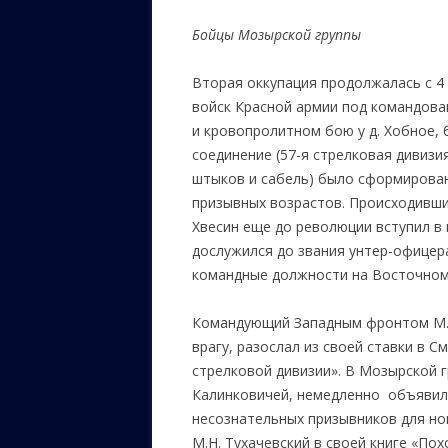
Бойцы Мозырской группы
Вторая оккупация продолжалась с 4 
войск Красной армии под командован
и кровопролитном бою у д. Хобное, 
соединение (57-я стрелковая дивизия
штыков и сабель) было сформирован
призывных возрастов. Происходивши
Хвесин еще до революции вступил в
дослужился до звания унтер-офицер
командные должности на Восточно
Командующий Западным фронтом М.Н.
врагу, разослал из своей ставки в 
стрелковой дивизии». В Мозырской г
Калинковичей, немедленно объявил
несознательных призывников для нов
М.Н. Тухачевский в своей книге «По