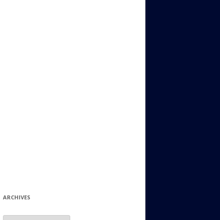
ИДИШ
СТАЛЬНОЙ МИР
ЕВРЕЙСКИЕ ПРИТЧИ
НЫЙ ТЕРРОРИЗМ
ОНИ ОСТАВИЛИ СВОЙ СЛЕД В
ИСТОРИИ
ИНТЕРЕСНЫЕ СУДЬБЫ
ЕВРЕЙСКОЕ
КОЛЛЕКЦИОНИРОВАНИЕ:
ФИЛАТЕЛИЯ, ЗНАЧКИ И ДР.
МАТЕРИАЛЫ НА РАЗНЫЕ ТЕМЫ
ГЕНЕАЛОГИЯ И ПОИСКИ КОРНЕЙ
ARCHIVES
Archives