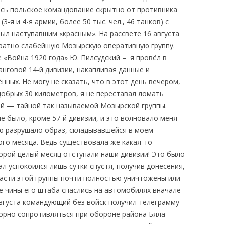
сь польское командование скрытно от противника
-я и 4-я армии, более 50 тыс. чел., 46 танков) с
тыл наступавшим «красным». На рассвете 16 августа
ратно слабейшую Мозырскую оперативную группу.
е «Война 1920 года» Ю. Пилсудский – я провёл в
нговой 14-й дивизии, накапливая данные и
нных. Не могу не сказать, что в этот день вечером,
добрых 30 километров, я не переставал ломать
кой — тайной так называемой Мозырской группы.
не было, кроме 57-й дивизии, и это волновало меня
ю разрушало образ, складывавшейся в моём
ого месяца. Ведь существовала же какая-то
орой целый месяц отступали наши дивизии! Это было
л успокоился лишь сутки спустя, получив донесения,
 части этой группы почти полностью уничтожены или
ые чины его штаба спаслись на автомобилях вначале
 августа командующий без войск получил телеграмму
порно сопротивляться при обороне района Бяла-