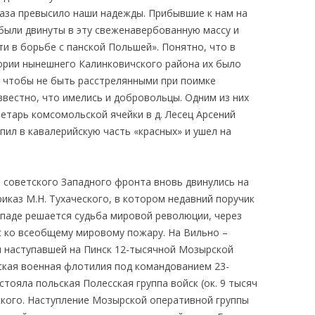
раза превысило наши надежды. Прибывшие к нам на
ыли двинуты в эту свеженавербованную массу и
ти в борьбе с панской Польшей». Понятно, что в
ории нынешнего Калинковичского района их было
, чтобы не быть расстрелянными при поимке
звестно, что имелись и добровольцы. Одним из них
етарь комсомольской ячейки в д. Лесец Арсений
пил в кавалерийскую часть «красных» и ушел на
а советского Западного фронта вновь двинулись на
риказ М.Н. Тухаческого, в котором недавний поручик
ападе решается судьба мировой революции, через
с ко всеобщему мировому пожару. На Вильно –
я наступавшей на Пинск 12-тысячной Мозырской
ская военная флотилия под командованием 23-
стояла польская Полесская группа войск (ок. 9 тысяч
рского. Наступление Мозырской оперативной группы