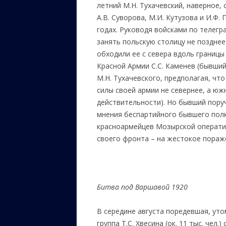
летний М.Н. Тухачевский, наверное
А.В. Суворова, М.И. Кутузова и И.Ф.
годах. Руководя войсками по телегр
занять польскую столицу не позднее
обходили ее с севера вдоль границы
Красной Армии С.С. Каменев (бывши
М.Н. Тухачевского, предполагая, чт
силы своей армии не севернее, а ю
действительности). Но бывший пору
мнения беспартийного бывшего полк
красноармейцев Мозырской оператив
своего фронта – на жестокое пораж
Битва под Варшавой 1920
В середине августа поредевшая, уто
группа Т.С. Хвесина (ок. 11 тыс. чел