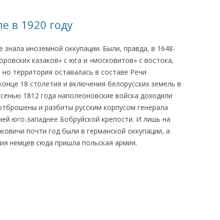
КАЯ ЖИЗНЬ В
е в 1920 году
ОВИЧАХ СЕЙЧАС
 знала иноземной оккупации. Были, правда, в 1648-
ЧИ
оровских казаков» с юга и «московитов» с востока,
АЦИЯ К СТАРОМУ
 но территория оставалась в составе Речи
конце 18 столетия и включения белорусских земель в
осенью 1812 года наполеоновские войска доходили
ИСЬМА
ОТЗЫВЫ, ПРЕДЛОЖЕНИЯ,
 отброшены и разбиты русским корпусом генерала
УТОЧНЕНИЯ, ДОПОЛНЕНИЯ
чей юго-западнее Бобруйской крепости. И лишь на
овичи почти год были в германской оккупации, а
КТО КОГО ИЩЕТ
ния немцев сюда пришла польская армия.