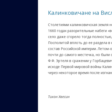
ЕВРЕЙС
Калинковичане на Висл
КАЛИНК
Столетиями калинковичская земля не
ОЗАРИ
1660 годах разорительные набеги «в
ИНФОРМ
село даже сгорело тогда полностью,
САЙТУ
Посполитой вплоть до ее раздела в 
состав Российской империи. Летом-
ВАШИ П
почти до самого местечка, но были
Ф.Ф. Эртеля в сражении у Горбацеви
исходе Первой мировой войны Калинк
через некоторое время после изгна
Тихон Хвесин