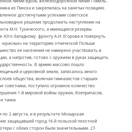
ченной линии вдоль железнодорожной линии Гомель-
ника из Пинска и закрепилась на занятых позициях.
вленное достигнутыми успехами советское
льновидное решение продолжить наступление на
нта М.Н. Тухаческого, а имеющиеся резервы
е Юго-Западному фронту А.И. Егорова и повернуть
и «красных» на территорию этнической Польши
инство ее населения не намерено участвовать в
ии, а напротив, готово с оружием в руках защищать
ударственность. В армию массово пошло
мещичьей и церковной земли, записалось много
 слоев общества, включая гимназистов старших
ые советники, поступило огромное количество
вершения 1-й мировой войны оружия, боеприпасов,
и танки.
 по 2 августа, и в результате Мозырская
ние защищавшей город 16-й польской пехотной
Потери с обеих сторон были значительными. 27-