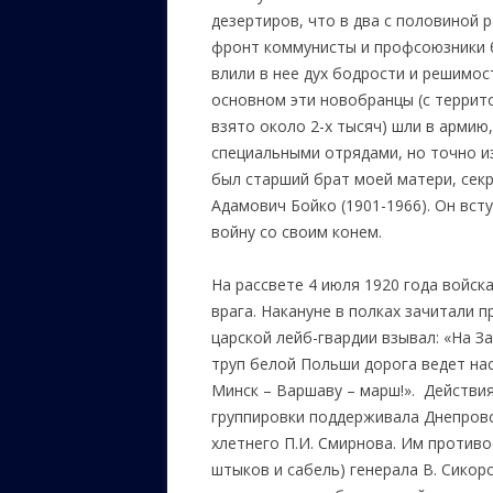
дезертиров, что в два с половиной 
фронт коммунисты и профсоюзники б
влили в нее дух бодрости и решимос
основном эти новобранцы (с террит
взято около 2-х тысяч) шли в армию
специальными отрядами, но точно и
был старший брат моей матери, секр
Адамович Бойко (1901-1966). Он всту
войну со своим конем.
На рассвете 4 июля 1920 года войск
врага. Накануне в полках зачитали п
царской лейб-гвардии взывал: «На З
труп белой Польши дорога ведет на
Минск – Варшаву – марш!». Действи
группировки поддерживала Днепров
хлетнего П.И. Смирнова. Им противо
штыков и сабель) генерала В. Сико