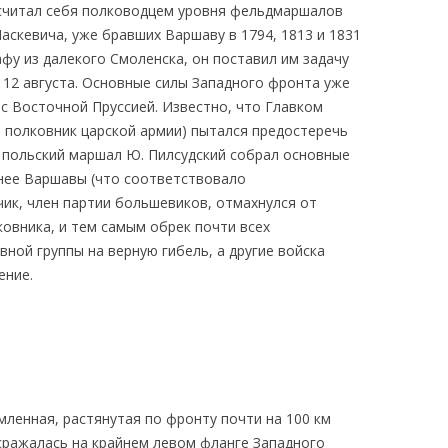
, считал себя полководцем уровня фельдмаршалов
 Паскевича, уже бравших Варшаву в 1794, 1813 и 1831
афу из далекого Смоленска, он поставил им задачу
 12 августа. Основные силы Западного фронта уже
 с Восточной Пруссией. Известно, что Главком
й полковник царской армии) пытался предостеречь
о польский маршал Ю. Пилсудский собрал основные
жнее Варшавы (что соответствовало
чик, член партии большевиков, отмахнулся от
овника, и тем самым обрек почти всех
ной группы на верную гибель, а другие войска
ение.
мленная, растянутая по фронту почти на 100 км
.) сражалась на крайнем левом фланге Западного