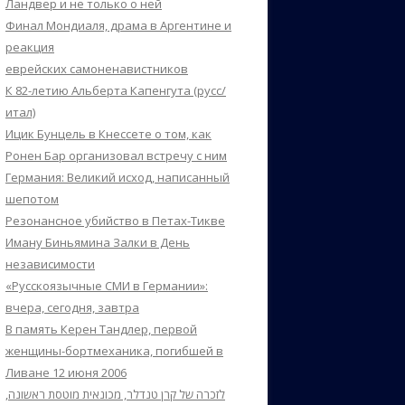
Ландвер и не только о ней
Финал Мондиаля, драма в Аргентине и
реакция
еврейских самоненавистников
К 82-летию Альберта Капенгута (русс/
итал)
Ицик Бунцель в Кнессете о том, как
Ронен Бар организовал встречу с ним
Германия: Великий исход, написанный
шепотом
Резонансное убийство в Петах-Тикве
Иману Биньямина Залки в День
независимости
«Русскоязычные СМИ в Германии»:
вчера, сегодня, завтра
В память Керен Тандлер, первой
женщины-бортмеханика, погибшей в
Ливане 12 июня 2006
לזכרה של קרן טנדלר, מכונאית מוטסת ראשונה,