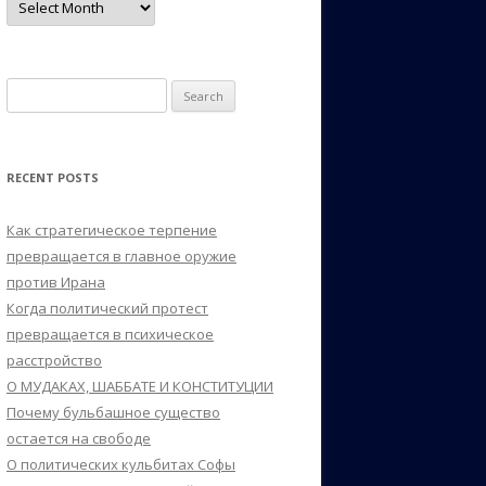
Search
for:
RECENT POSTS
Как стратегическое терпение
превращается в главное оружие
против Ирана
Когда политический протест
превращается в психическое
расстройство
О МУДАКАХ, ШАББАТЕ И КОНСТИТУЦИИ
Почему бульбашное существо
остается на свободе
О политических кульбитах Софы