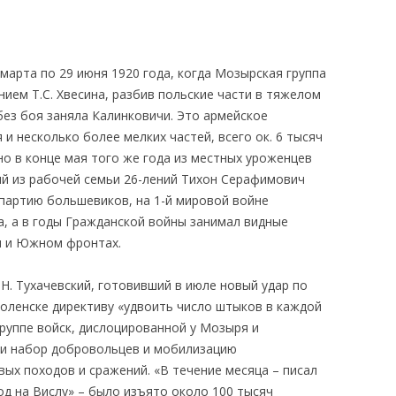
марта по 29 июня 1920 года, когда Мозырская группа
ием Т.С. Хвесина, разбив польские части в тяжелом
без боя заняла Калинковичи. Это армейское
 и несколько более мелких частей, всего ок. 6 тысяч
о в конце мая того же года из местных уроженцев
й из рабочей семьи 26-лений Тихон Серафимович
 партию большевиков, на 1-й мировой войне
а, а в годы Гражданской войны занимал видные
м и Южном фронтах.
 Тухачевский, готовивший в июле новый удар по
Смоленске директиву «удвоить число штыков в каждой
руппе войск, дислоцированной у Мозыря и
и набор добровольцев и мобилизацию
ых походов и сражений. «В течение месяца – писал
ход на Вислу» – было изъято около 100 тысяч