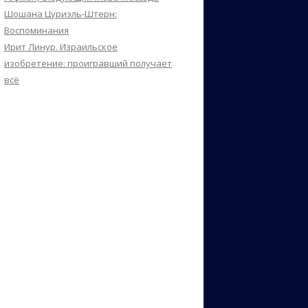
Шошана Цуриэль-Штерн:
Воспоминания
Ирит Линур. Израильское
изобретение: проигравший получает
всё