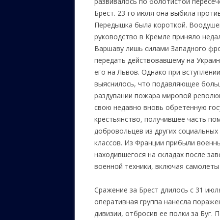
развивалось по болотистой пересе
Брест. 23-го июля она выбила против
Передышка была короткой. Воодуше
руководство в Кремле приняло неда
Варшаву лишь силами Западного фро
передать действовавшему на Украин
его на Львов. Однако при вступлени
выяснилось, что подавляющее больш
раздувании пожара мировой революц
свою недавно вновь обретенную гос
крестьянство, получившее часть по
добровольцев из других социальных
классов. Из Франции прибыли военн
находившегося на складах после за
военной техники, включая самолеты 
Сражение за Брест длилось с 31 июля
оперативная группа нанесла пораже
дивизии, отбросив ее полки за Буг. 