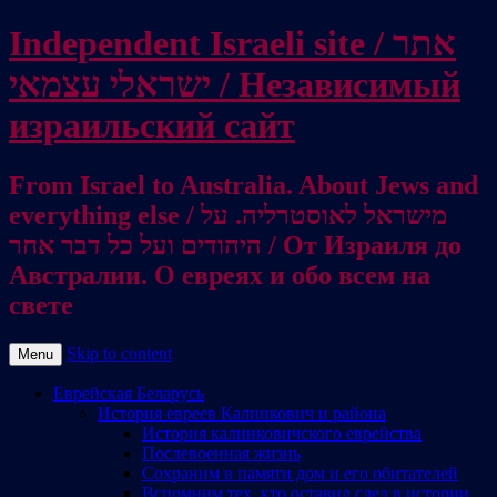
Independent Israeli site / אתר
ישראלי עצמאי / Независимый
израильский сайт
From Israel to Australia. About Jews and
everything else / מישראל לאוסטרליה. על
היהודים ועל כל דבר אחר / От Израиля до
Австралии. О евреях и обо всем на
свете
Skip to content
Menu
Еврейская Беларусь
История евреев Калинкович и района
История калинковичского еврейства
Послевоенная жизнь
Сохраним в памяти дом и его обитателей
Вспомним тех, кто оставил след в истории