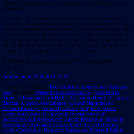
нархоз, академия физвоспитания между собой рубились по-
страшному.
Припоминаю забавный эпизод: руководители шахсекции
«политеха» Виталий Корнилович и Сергей Сплошнов хотели,
чтобы Никита Майоров поступил в их вуз, но игра у него как-
то не задалась, и Корнилович в сердцах заявил: «
Эх,
л
учше бы
он поступил в нархоз!
» Не думаю, что Альберт Капенгут и
Виктор Купрейчик, тоже участники вузовских соревнований,
полагали, что оспаривают «первенство бани».
В. Р.
Спасибо, «мы вас услышали» 😉 Пусть и другие
услышат.
Опубликовано 23.06.2019 22:59
This entry was posted in
Все о спорте и спортсменах
,
Игра для
всех
and tagged
«Мемориал Болеславского»
,
«первенство
бани»
,
«Школа шахмат ФИДЕ»
,
Александр Новик
,
Александр
Шостак
,
Алексей Александров
,
Алексей Чернушевич
,
Альберт Капенгут
,
Анна Шустерман
,
БГУ
,
Белорусская
федерация шахмат
,
Белорусский государственный
педагогический университет
,
Виктор Купрейчик
,
Виталий
Корнилович
,
Владимир Никитинский
,
Вольф Рубинчик.
,
газета «Настаўнік»
,
Генриетта Лагвилава
,
Дмитрий Лыбин
,