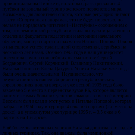
провинциальном Пинске и, во-вторых, разыгрывались 4
путёвки на зональный турнир женского первенства мира.
Возможно, для любителей спорта, которые регулярно читают
газету «Спортивная панорама», это не будет новостью, но
нельзя не порадовать читателей «Настаўніка» сообщением о
том, что чемпионкой республики стала выпускница заочного
отделения факультета педагогики и методики начального
обучения, мастер спорта по шахматам Наталья Попова. Говоря
о нынешнем успехе талантливой спортсменки, вернёмся на
несколько лет назад. Осенью 1993 года в наш университет
поступила группа сильнейших шахматистов: Сергей
Богданович, Сергей Корчицкий, Владимир Никитинский,
Наталья Попова и Елена Цатурян. Успехи Натальи уже тогда
были очень значительными. Неудивительно, что
результативность нашей сборной на республиканских
соревнованиях пошла вверх, и уже весной 1995 года было
завоёвано 5-е место в первенстве вузов РБ, которое является
одним из самых больших успехов команды за всю её историю.
Весомым был вклад в этот успех и Натальи Поповой, которая
набрала в 1994 году в турнире 4 очка в 6 партиях (2-е место на
доске), а в упомянутом уже турнире 1995 г. – 3,5 очка в 6
партиях на 1-й доске.
Ещё более значительных успехов Наталья достигла в те годы в
личных турнирах. Так, она дважды была чемпионкой