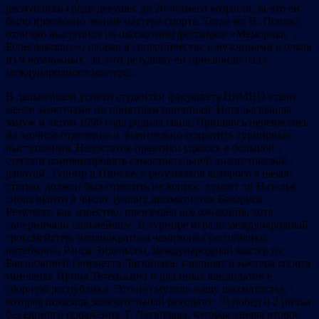
республики среди девушек до 20-летнего возраста, за что ей
было присвоено звание мастера спорта. Тогда же Н. Попова
отлично выступила на шахматном фестивале «Мемориал
Болеславского», набрав в соперничестве с мужчинами 6 очков
из 9 возможных. За этот результат ей присвоили балл
международного мастера.
В дальнейшем успехи студентки факультета ПиМНО стали
менее заметными по понятным причинам: Наталья вышла
замуж и летом 1996 года родила сына. Пришлось перевестись
на заочное отделение и значительно сократить турнирные
выступления. Недостаток практики удалось в большой
степени компенсировать самостоятельной аналитической
работой. Турнир в Пинске, с результатов которого я начал
статью, должен был ответить на вопрос, сумеет ли Наталья
снова выйти в число лучших шахматисток Беларуси.
Результат, как известно, превзошёл все ожидания, хотя
соперничали сильнейшие. В турнире играли международный
гроссмейстер, неоднократная чемпионка республики,
витебчанка Раиса Эйдельсон, международный мастер из
Барановичей Генриетта Лагвилава, кандидат в мастера спорта
минчанка Ирина Тетенькина и ряд иных кандидатов в
сборную республики. Это не смутило нашу шахматистку,
которая показала замечательный результат – 9 побед и 2 ничьи
без единого поражения. Г. Лагвилава, которая заняла второе