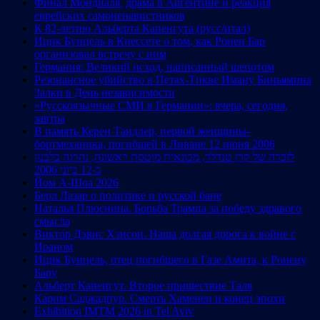
Финал Мондиаля, драма в Аргентине и реакция
еврейских самоненавистников
К 82-летию Альберта Капенгута (русс/итал)
Ицик Бунцель в Кнессете о том, как Ронен Бар
организовал встречу с ним
Германия: Великий исход, написанный шепотом
Резонансное убийство в Петах-Тикве Иману Биньямина
Залки в День независимости
«Русскоязычные СМИ в Германии»: вчера, сегодня,
завтра
В память Керен Тандлер, первой женщины-
бортмеханика, погибшей в Ливане 12 июня 2006
לזכרה של קרן טנדלר, מכונאית מוטסת ראשונה, נהרגה בלבנון
ב-12 ביוני 2006
Йом А-Шоа 2026
Берл Лазар о политике и русской бане
Наталья Плюснина. Борьба Трампа за победу здравого
смысла
Виктор Дэвис Хэнсон. Наша долгая дорога к войне с
Ираном
Ицик Бунцель, отец погибшего в Газе Амита, к Ронену
Бару
Альберт Капенгут. Второе пришествие Таля
Карим Саджадпур. Смерть Хаменеи и конец эпохи
Exhibition IMTM 2026 in Tel Aviv