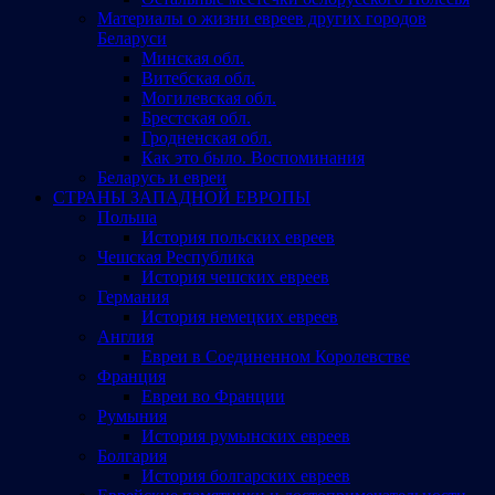
Материалы о жизни евреев других городов
Беларуси
Минская обл.
Витебская обл.
Могилевская обл.
Брестская обл.
Гродненская обл.
Как это было. Воспоминания
Беларусь и евреи
СТРАНЫ ЗАПАДНОЙ ЕВРОПЫ
Польша
История польских евреев
Чешская Республика
История чешских евреев
Германия
История немецких евреев
Англия
Евреи в Соединенном Королевстве
Франция
Евреи во Франции
Румыния
История румынских евреев
Болгария
История болгарских евреев