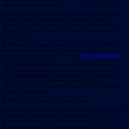
фамилии в них отличаются.
Ю. Т.
Да, отличия есть. В. Никитинский, Е. Шинкаренко в
сборную 1994 г. не попадали, хотя тогда уже успешно
выступали за свои факультеты. Е. Кирнос поступила на
факультет психологии годом позже и играла за команду в
1995-1996 гг.
В. Р.
Поясни по поводу Поповой. В статье от 15.04.1999
говорится, что она закончила учёбу, а в следующей – что
получила диплом летом 1999 г. А где ж
истина объективная
?!
Ю. Т.
Неточность в первой статье. Наташа действительно в
1999 г. ещё доучивалась на заочном отделении. Заочники
тогда за команду играть не имели права, и я к ней даже не
обращался (история с Лыбиным научила). В статье
«Выступили достойно» коротко рассказано о выступлениях
Кирнос и Шинкаренко.
В. Р.
Что тогда случилось на женской доске?
Ю. Т.
После первого тура Кирнос сказала, что на следующий
день играть не может (какие-то срочные дела), в 3-м туре
сыграла вничью (мы тогда победили команду БГСХА 3,5:0,5).
Вечером после этого тура она позвонила мне, что очень