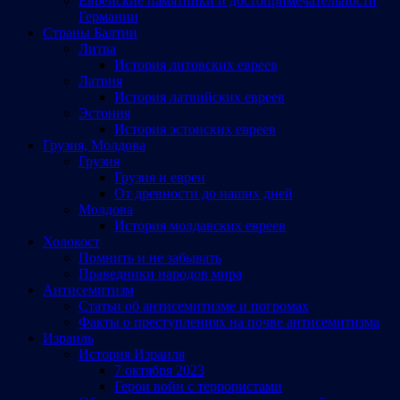
Еврейские памятники и достопримечательности
Германии
Страны Балтии
Литва
История литовских евреев
Латвия
История латвийских евреев
Эстония
История эстонских евреев
Грузия, Молдова
Грузия
Грузия и евреи
От древности до наших дней
Молдова
История молдавских евреев
Холокост
Помнить и не забывать
Праведники народов мира
Антисемитизм
Статьи об антисемитизме и погромах
Факты о преступлениях на почве антисемитизма
Израиль
История Израиля
7 октября 2023
Герои войн с террористами