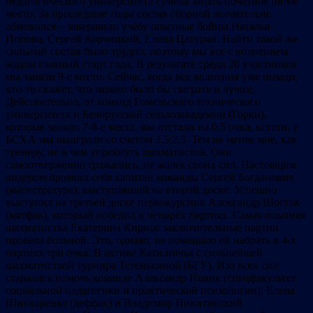
педагогического университета сумела занять почётное пятое
место. За прошедшие годы состав сборной значительно
обновился – завершили учёбу опытные бойцы Наталья
Попова, Сергей Корчицкий, Елена Цатурян. Найти такой же
сильный состав было трудно, поэтому мы все с волнением
ждали главный старт года. В результате среди 20 участников
мы заняли 9-е место. Сейчас, когда все волнения уже позади,
кто-то скажет, что можно было бы сыграть и лучше.
Действительно, от команд Гомельского технического
университета и Белорусской сельхозакадемии (Горки),
которые заняли 7-8-е места, мы отстали на 0,5 очка, кстати, у
БСХА мы выиграли со счетом 3,5:2,5. Тем не менее мне, как
тренеру, не в чем упрекнуть шахматистов. Они
самоотверженно сражались, не жалея своих сил. Настоящим
лидером проявил себя капитан команды Сергей Богданович
(магистратура), выступавший на второй доске. Успешно
выступил на третьей доске первокурсник Александр Шостак
(матфак), который победил в четырёх партиях. Самая опытная
шахматистка Екатерина Кирнос заключительные партии
провела больной. Это, однако, не помешало ей набрать в 4-х
партиях три очка. В активе Кати ничья с сильнейшей
шахматисткой турнира Тетенькиной (БГУ). Изо всех сил
старались помочь команде Александр Новик (спецфакультет
социальной педагогики и практической психологии), Елена
Шинкаренко (деффак) и Владимир Никитинский