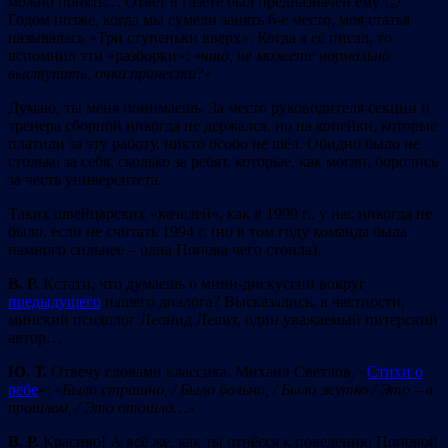
можно понять… Ответ в газете был предназначен ему 🙂
Годом позже, когда мы сумели занять 6-е место, моя статья
называлась «Три ступеньки вверх». Когда я её писал, то
вспомнил эти «разборки»: «
что, не можете нормально
выступить, очки принести?
»
Думаю, ты меня понимаешь. За место руководителя секции и
тренера сборной никогда не держался, но на копейки, которые
платили за эту работу, никто особо не шёл. Обидно было не
столько за себя, сколько за ребят, которые, как могли, боролись
за честь университета.
Таких швейцарских «качелей», как в 1999 г., у нас никогда не
было, если не считать 1994 г. (но в том году команда была
намного сильнее – одна Попова чего стоила).
В. Р.
Кстати, что думаешь о мини-дискуссии вокруг
предыдущего
нашего диалога? Высказались, в частности,
минский психолог Леонид Левит, один уважаемый питерский
автор…
Ю. Т.
Отвечу словами классика. Михаил Светлов, «
Стихи о
ребе
»: «
Было страшно, / Было больно,
/
Было жутко
/
Это
–
в
прошлом,
/
Это отошло
…
»
В. Р.
Красиво! А всё же, как ты отнёсся к поведению Поповой