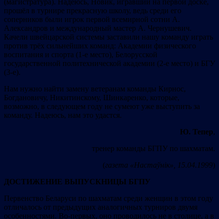
(магистратура). Надеюсь, Новик, игравший на первой доске,
прошёл в турнире прекрасную школу, ведь среди его
соперников были игрок первой всемирной сотни А.
Александров и международный мастер А. Чернушевич.
Качели швейцарской системы заставили нашу команду играть
против трёх сильнейших команд: Академии физического
воспитания и спорта (1-е место), Белорусской
государственной политехнической академии (2-е место) и БГУ
(3-е).
Нам нужно найти замену ветеранам команды Кирнос,
Богдановичу, Никитинскому, Шинкаренко, которые,
возможно, в следующем году не сумеют уже выступить за
команду. Надеюсь, нам это удастся.
Ю. Тепер
,
тренер команды БГПУ по шахматам.
(
газета «Настаўнік»
, 15.04.1999
)
ДОСТ
ИЖЕНИЕ ВЫПУСКНИЦЫ БГПУ
Первенство Беларуси по шахматам среди женщин в этом году
отличалось от предыдущих аналогичных турниров двумя
особенностями. Во-первых, оно проводилось не в столице, а в