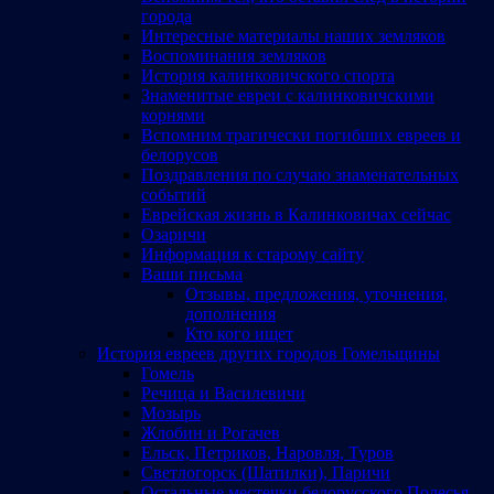
города
Интересные материалы наших земляков
Воспоминания земляков
История калинковичского спорта
Знаменитые евреи с калинковичскими
корнями
Вспомним трагически погибших евреев и
белорусов
Поздравления по случаю знаменательных
событий
Еврейская жизнь в Калинковичах сейчас
Озаричи
Информация к старому сайту
Ваши письма
Отзывы, предложения, уточнения,
дополнения
Кто кого ищет
История евреев других городов Гомельщины
Гомель
Речица и Василевичи
Мозырь
Жлобин и Рогачев
Ельск, Петриков, Наровля, Туров
Светлогорск (Шатилки), Паричи
Остальные местечки белорусского Полесья