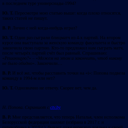
в последнем туре универсиады-1994?
Ю. Т.
Пересмотри мою статью выше: когда плохо относятся,
таких статей не пишут.
В. Р.
Лично с ней когда-нибудь играл?
Ю. Т.
Один раз сыграли блицматч из 4-х партий. На втором
курсе она выступала за женскую команду факультета и быстро
закончила свою партию. Кто-то предложил нам сыграть матч,
после четырёх партий счёт был равный. Спрашиваю:
«
Решающую?
» – «
Можем на этом и закончить, чтоб никому
не было обидно
». Закончили…
В. Р.
И всё же, чтобы расставить точки на «і»: Попова подвела
команду в 1994-м или нет?
Ю. Т.
Однозначно не отвечу. Скорее нет, чем да.
Н. Попова. Скриншот с
ctv.by
В. Р.
Мне представляется, что теперь Наталья, член исполкома
Белорусской федерации шахмат (избрана в 2017 г. и
переизбрана в 2019 г.), бывает даже чересчур лояльна к своей