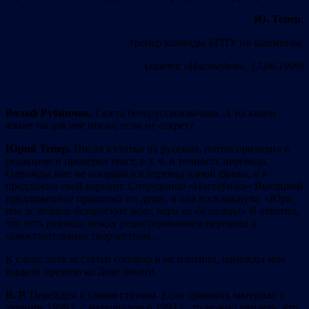
Ю. Тепер
,
тренер команды БГПУ по шахматам.
(
газета «Настаўнік»
, 1
7.0
6.1999
)
Вольф Рубинчик.
Газета белорусскоязычная. А на каком
языке ты для неё писал, если не секрет?
Юрий Тепер.
Писал я статьи на русском, потом приходил в
редакцию и проверял текст, в т. ч. и точность перевода.
Однажды мне не понравился перевод одной фразы, и я
предложил свой вариант. Сотруднице «Настаўніка» Высоцкой
предложенное пришлось по душе, и она воскликнула: «
Юра,
ты ж ведаеш беларускую мову, пара на ёй пісаць!
» Я ответил,
что есть разница между редактированием перевода и
самостоятельным творчеством…
К слову, хотя за статьи гонорар и не платили, однажды мне
выдали премию ко Дню печати.
В. Р.
Перейдём к самим статьям. Если сравнить материал о
турнире 1999 г. с материалом о 1994 г., то можно увидеть, что