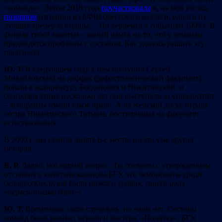
«команде». Летом 2018 года
поучаствовала
в, на мой взгляд,
позорном
изгнании из БФШ брестского коллеги, одного из
лучших тренеров страны… Но вернёмся к событиям 1999 г. В
финале твоей заметки – явный намёк на то, что у команды
предвидятся проблемы с составом. Как удалось решить эту
проблему?
Ю. Т.
В следующем году к нам поступил Сергей
Михайловский на деффак (дефектологический факультет),
пошли в аспирантуру Богданович и Никитинский, и
благодаря этому несколько лет они выступали за университет
– аспиранты имели такое право. А на женской доске играла
сестра Никитинского Татьяна, поступившая на факультет
естествознания.
В 2000 г. мы сумели занять 6-е место, но это уже другая
история.
В. Р.
Ладно, последний вопрос. Ты согласен с утверждением
отставного капитана команды БГУ, что чемпионаты среди
белорусских вузов были низкого уровня, своего рода
«
первенствами бани
»?
Ю. Т.
Временами такое случалось, но чаще нет. Составы
команд были разные, играли и мастера. «Политех», БГУ,