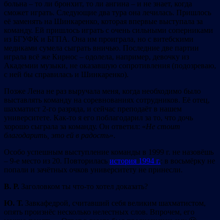
больна – то ли бронхит, то ли ангина – и не знает, когда
сможет играть. Следующие два тура она лечилась. Пришлось
её заменять на Шинкаренко, которая впервые выступала за
команду. Ей пришлось играть с очень сильными соперниками
из БГУФК и БГПА. Она им проиграла, но с витебскими
медиками сумела сыграть вничью. Последние две партии
играла всё же Кирнос – одолела, например, девочку из
Академии музыки, не оказавшую сопротивления (подозреваю,
с ней бы справилась и Шинкаренко).
Позже Лена не раз выручала меня, когда необходимо было
выставлять команду на соревнованиях сотрудников. Её отец,
шахматист 2-го разряда, и сейчас преподаёт в нашем
университете. Как-то я его поблагодарил за то, что дочь
хорошо сыграла за команду. Он ответил: «
Не стоит
благодарить, это ей в радость
».
Особо успешным выступление команды в 1999 г. не назовёшь
– 9-е место из 20. Повторилась
история 1994 г.
: в восьмёрку не
попали и зачётных очков университету не принесли.
В. Р.
Заголовком ты что-то хотел доказать?
Ю. Т.
Завкафедрой, считавший себя великим шахматистом,
опять произнёс несколько нелестных слов. Впрочем, его