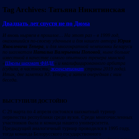
Tag Archives:
Татьяна Никитинская
Двадцать лет спустя не по Дюма
И вновь ныряем в прошлое… На этот раз – в 1999 год,
оказавшийся по-своему удачным и для нашего автора
Юрия
Яковлевича Тепера
, и для многократной чемпионки Беларуси
по шахматам
Натальи Валерьевны Поповой
, ныне больше
известной в качестве самого опытного тренера минской
«
Школы шахмат ФИДЕ
»
и квалифицированного арбитра
(судила, в частности,
женчемпионат
страны 2019 года).
Итак, две заметки Ю. Тепера, а затем очередная с ним
беседа.
ВЫСТУПИЛИ ДОСТОЙНО
С 29 марта по 4 апреля состоялся шахматный турнир
первенства республики среди вузов. Среди многочисленных
участников была и команда нашего университета.
Предыдущий аналогичный турнир проводился в 1995 году,
тогда команда Белорусского государственного