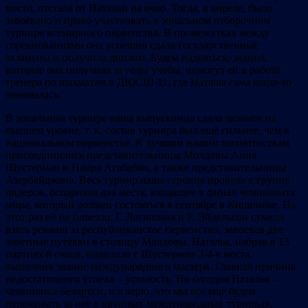
место, отстала от Натальи на очко. Тогда, в апреле, было
завоёвано и право участвовать в зональном отборочном
турнире всемирного первенства. В промежутках между
соревнованиями она успешно сдала государственные
экзамены и получила диплом. Будем надеяться, знания,
которые она получила за годы учёбы, помогут ей в работе
тренера по шахматам в ДЮСШ-11, где Наташа сама когда-то
занималась.
В зональном турнире наша выпускница сдала экзамен на
высшем уровне, т. к. состав турнира был ещё сильнее, чем в
национальном первенстве. К лучшим нашим шахматисткам
присоединились представительницы Молдовы Анна
Шустерман и Наира Агабабян, а также представительницы
Азербайджана. Весь турнир наша героиня провела в группе
лидеров, оспаривая два места, входящие в финал чемпионата
мира, который должен состояться в сентябре в Кишинёве. На
этот раз ей не повезло. Г. Лагвилава и Р. Эйдельсон сумели
взять реванш за республиканское первенство, завоевав две
заветные путёвки в столицу Молдовы. Наталья, набрав в 13
партиях 8 очков, поделила с Шустерман 3-4-е места,
выполнив звание международного мастера. Главная причина
недостаточного успеха – усталость. Но сегодня Наталья –
чемпионка Беларуси, и я верю, что мы все ещё будем
переживать за неё в крупных международных турнирах.