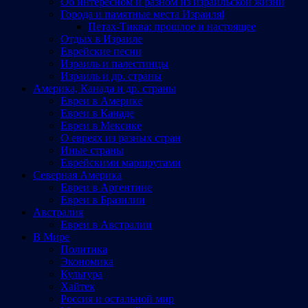
Об интересном и разном из израильской жизни
Города и памятные места Израиляl
Петах-Тиква: прошлое и настоящее
Отдых в Израиле
Еврейские песни
Израиль и палестинцы
Израиль и др. страны
Америка, Канада и др. страны
Евреи в Америке
Евреи в Канаде
Евреи в Мексике
О евреях из разных стран
Иные страны
Еврейскими маршрутами
Северная Америка
Евреи в Аргентине
Евреи в Бразилии
Австралия
Евреи в Австралии
В Мире
Политика
Экономика
Культура
Хайтек
Россия и остальной мир