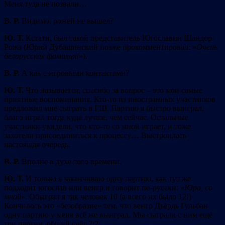
Меня туда не позвали…
В. Р.
Видимо, рожей не вышел?
Ю. Т.
Кстати, был такой представитель Югославии Шандор
Рожа (Юрий Дубашинский позже прокомментировал: «
Очень
белорусская фамилия!
»).
В. Р.
А как с игровыми контактами?
Ю. Т.
Что называется, спасибо за вопрос – это мои самые
приятные воспоминания. Кто-то из иностранных участников
предложил мне сыграть в ГШ. Партию я быстро выиграл,
благо играл тогда куда лучше, чем сейчас. Остальные
участники увидели, что кто-то со мной играет, и тоже
захотели присоединиться к процессу… Выстроилась
настоящая очередь.
В. Р.
Вполне в духе того времени.
Ю. Т.
И только я заканчиваю одну партию, как тут же
подходит югослав или венгр и говорит по-русски: «
Юра, со
мной
». Обыграл я так человек 10 (а всего их было 12!)
Кончилось это «безобразие» тем, что венгр Дьёрдь Гульбан
одну партию у меня всё же выиграл. Мы сыграли с ним ещё
три партии, общий счёт 2:2.