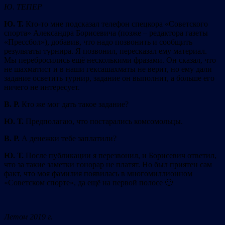
Ю. ТЕПЕР
Ю. Т.
Кто-то мне подсказал телефон спецкора «Советского
спорта» Александра Борисевича (позже – редактора газеты
«Прессбол»), добавив, что надо позвонить и сообщить
результаты турнира. Я позвонил, пересказал ему материал.
Мы перебросились ещё несколькими фразами. Он сказал, что
не шахматист и в наши гексашахматы не верит, но ему дали
задание осветить турнир, задание он выполнит, а больше его
ничего не интересует.
В. Р.
Кто же мог дать такое задание?
Ю. Т.
Предполагаю, что постарались комсомольцы.
В. Р.
А денежки тебе заплатили?
Ю. Т.
После публикации я перезвонил, и Борисевич ответил,
что за такие заметки гонорар не платят. Но был приятен сам
факт, что моя фамилия появилась в многомиллионном
«Советском спорте», да ещё на первой полосе 🙂
Летом 2019 г.