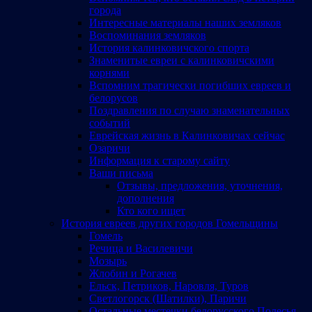
города
Интересные материалы наших земляков
Воспоминания земляков
История калинковичского спорта
Знаменитые евреи с калинковичскими
корнями
Вспомним трагически погибших евреев и
белорусов
Поздравления по случаю знаменательных
событий
Еврейская жизнь в Калинковичах сейчас
Озаричи
Информация к старому сайту
Ваши письма
Отзывы, предложения, уточнения,
дополнения
Кто кого ищет
История евреев других городов Гомельщины
Гомель
Речица и Василевичи
Мозырь
Жлобин и Рогачев
Ельск, Петриков, Наровля, Туров
Светлогорск (Шатилки), Паричи
Остальные местечки белорусского Полесья