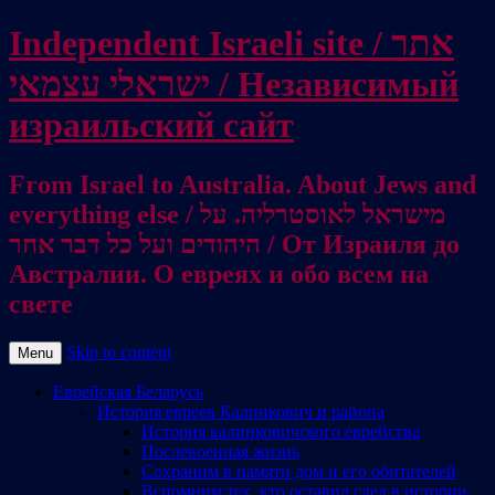
Independent Israeli site / אתר
ישראלי עצמאי / Независимый
израильский сайт
From Israel to Australia. About Jews and
everything else / מישראל לאוסטרליה. על
היהודים ועל כל דבר אחר / От Израиля до
Австралии. О евреях и обо всем на
свете
Skip to content
Menu
Еврейская Беларусь
История евреев Калинкович и района
История калинковичского еврейства
Послевоенная жизнь
Сохраним в памяти дом и его обитателей
Вспомним тех, кто оставил след в истории