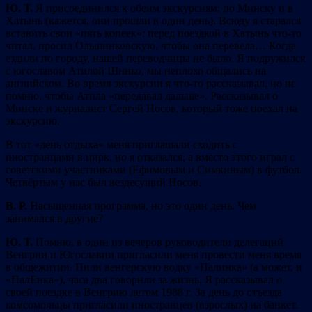
Ю. Т.
Я присоединился к обеим экскурсиям: по Минску и в
Хатынь (кажется, они прошли в один день). Всюду я старался
вставить свои «пять копеек»: перед поездкой в Хатынь что-то
читал, просил Ольшинковскую, чтобы она перевела… Когда
ездили по городу, нашей переводчицы не было. Я подружился
с югославом Атилой Шинко, мы неплохо общались на
английском. Во время экскурсии я что-то рассказывал, но не
помню, чтобы Атила «передавал дальше». Рассказывал о
Минске и журналист Сергей Носов, который тоже поехал на
экскурсию.
В тот «день отдыха» меня приглашали сходить с
иностранцами в цирк, но я отказался, а вместо этого играл с
советскими участниками (Ефимовым и Симкиным) в футбол.
Четвёртым у нас был вездесущий Носов.
В. Р.
Насыщенная программа, но это один день. Чем
занимался в другие?
Ю. Т.
Помню, в один из вечеров руководители делегаций
Венгрии и Югославии пригласили меня провести меня время
в общежитии. Пили венгерскую водку «Палинка» (а может, и
«ПалЕнка»), часа два говорили за жизнь. Я рассказывал о
своей поездке в Венгрию летом 1988 г. За день до отъезда
комсомольцы пригласили иностранцев (взрослых) на банкет.