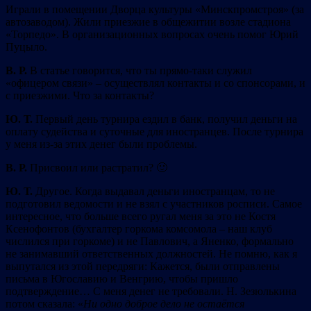
Играли в помещении Дворца культуры «Минскпромстроя» (за
автозаводом). Жили приезжие в общежитии возле стадиона
«Торпедо». В организационных вопросах очень помог Юрий
Пуцыло.
В. Р.
В статье говорится, что ты прямо-таки служил
«офицером связи» – осуществлял контакты и со спонсорами, и
с приезжими. Что за контакты?
Ю. Т.
Первый день турнира ездил в банк, получил деньги на
оплату судейства и суточные для иностранцев. После турнира
у меня из-за этих денег были проблемы.
В. Р.
Присвоил или растратил? 🙂
Ю. Т.
Другое. Когда выдавал деньги иностранцам, то не
подготовил ведомости и не взял с участников росписи. Cамое
интересное, что больше всего ругал меня за это не Костя
Ксенофонтов (бухгалтер горкома комсомола – наш клуб
числился при горкоме) и не Павлович, а Яненко, формально
не занимавший ответственных должностей. Не помню, как я
выпутался из этой передряги: Кажется, были отправлены
письма в Югославию и Венгрию, чтобы пришло
подтверждение… С меня денег не требовали. Н. Зезюлькина
потом сказала: «
Ни одно доброе дело не остаётся