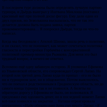
В последнем туре должны были определять лучшую партию
турнира, и Дьёрдь выиграл у Иштвана Миклоша (поставил
красивый мат при полной доске фигур). Ему дали один из
двух призов, но Зезюлькина высказалась, что не так это
делается: должна быть подана заявка, партия
прокомментирована… Я попросил Дьёрдя, тогда он что-то
написал.
Когда мы беседовали с Атилой Шинко, зашла речь о политике,
и он сказал, что не понимает, как может сочетаться политика
гласности и перестройки Горбачёва с консервативной
политикой премьер-министра Рыжкова. Для меня это был
трудный вопрос, я ничего не ответил.
Вспомню ещё одну забавную историю. Я упоминал Ефимова
из Ульяновской области, его сопровождал Сергей Лапко. На
второй или третий день Лапко куда-то пропал – его не было
ни в турнирном зале, ни в общежитии. Потом выяснилось,
что он поехал к родственникам в Гродненскую область, но до
самого конца турнира так и не появился. А билеты на
обратную дорогу у Ефимова не было, он волновался. Я
предложил ему одолжить денег, но в последний момент Лапко
всё-таки появился на закрытии… Наташа отреагировала
оперативно: «
Надо обязательно дать ему приз!
» Лапко: «
Я