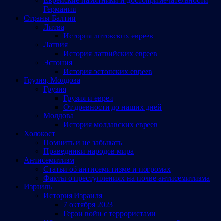
Еврейские памятники и достопримечательности
Германии
Страны Балтии
Литва
История литовских евреев
Латвия
История латвийских евреев
Эстония
История эстонских евреев
Грузия, Молдова
Грузия
Грузия и евреи
От древности до наших дней
Молдова
История молдавских евреев
Холокост
Помнить и не забывать
Праведники народов мира
Антисемитизм
Статьи об антисемитизме и погромах
Факты о преступлениях на почве антисемитизма
Израиль
История Израиля
7 октября 2023
Герои войн с террористами