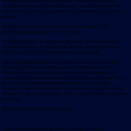
места с хорошим результатом 5,5 очков. Их успешному
выступлению способствовало также то обстоятельство,
что лидеры турнира «по-рыцарски» соглашались с ними на
ничью.
Интересно, что все 5 югославских участников с 50%
результатом разделили 12-18-е места.
Победители были награждены призами, которые выделил
горком комсомола. К сожалению, это был последний случай
поддержки ГШ-клуба комсомольскими лидерами…
Сроки турнира совпали с турниром «Топ-16» в г. Познань
(Польша). В Познань отправились председатель клуба А.
Павлович и «неофициальный» лидер клуба В. Яненко. Вся
основная работа по организации и проведению турнира легла
на зам. председателя клуба Юрия Тепера. Он был зам.
главного судьи соревнований и осуществлял все необходимые
контакты как со спонсорами, так и с участниками и гостями
турнира.
Для истории скопируем и таблицу:
При большом желании фамилии разобрать можно.