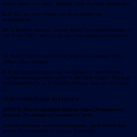
люблю призы, а за что?
» Наташа: «
Как главному юмористу
».
В. Р.
Да у вас там, похоже, все были юмористы-
авантюристы…
Ю. Т.
Всякого хватало – может, время благоприятствовало. О
той осени 1989 г. мне до сих пор очень приятно вспоминать.
Ю. Тепер (справа) в венгерском Дебрецене, октябрь 1989 г.
Рядом – Вера Липник.
В. Р.
Последний вопрос. Как ты пробился с материалом о
турнире во всесоюзную газету «Советский спорт»? Приведу
твой шедевр из № за 21.09.1989 целиком, ведь он того ст
о
ит
🙂
ГЕКСАГОНАЛЬНЫЕ ШАХМАТЫ
МИНСК. Международный турнир собрал 30 игроков из
Венгрии, Югославии и Советского Союза.
Хозяева оказались «негостеприимными», заняв первые три
места. Победителем же стал А. Зезюлькин.