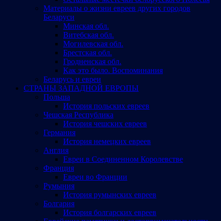
Материалы о жизни евреев других городов
Беларуси
Минская обл.
Витебская обл.
Могилевская обл.
Брестская обл.
Гродненская обл.
Как это было. Воспоминания
Беларусь и евреи
СТРАНЫ ЗАПАДНОЙ ЕВРОПЫ
Польша
История польских евреев
Чешская Республика
История чешских евреев
Германия
История немецких евреев
Англия
Евреи в Соединенном Королевстве
Франция
Евреи во Франции
Румыния
История румынских евреев
Болгария
История болгарских евреев