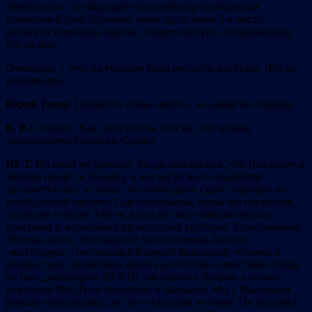
Любопытно, что будущий гроссмейстер по обычным
шахматам Юрий Шульман занял здесь лишь 5-е место –
проиграл ключевую партию Андрею Батуро, опередившему
его на шаг.
Очевидно, у тебя на турнире была неслабая нагрузка. Что-то
вспомнишь?
Юрий Тепер
.
Помнится очень многое, но давай по порядку.
В. Р.
Согласен. Как получилось, что ты стал целым
Заместителем Главного Судьи?
Ю. Т.
По моей же просьбе. Когда выяснилось, что Павлович и
Яненко поедут в Польшу, и вся нагрузка по судейству
достанется мне, я сказал, что никогда не судил турниры по
швейцарской системе. Сам понимаешь, наука это непростая,
тем более в конце 1980-х, когда не было компьютерных
программ и жеребьёвка проводилась вручную. Единственное,
Яненко сказал, что выделит мне в помощь знатока
«швейцарки»: им оказался Валерий Высоцкий, человек в
белорусских шахматных кругах достаточно известный (тогда
он был директором ДЮСШ, где работал Яненко, а позже
возглавил РЦОП по шахматам и шашкам). Мы с Высоцким
раньше пересекались, но это отдельная история. Он получил