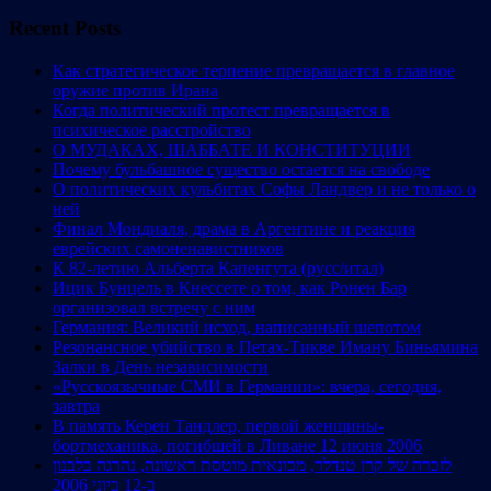
for:
Recent Posts
Как стратегическое терпение превращается в главное
оружие против Ирана
Когда политический протест превращается в
психическое расстройство
О МУДАКАХ, ШАББАТЕ И КОНСТИТУЦИИ
Почему бульбашное существо остается на свободе
О политических кульбитах Софы Ландвер и не только о
ней
Финал Мондиаля, драма в Аргентине и реакция
еврейских самоненавистников
К 82-летию Альберта Капенгута (русс/итал)
Ицик Бунцель в Кнессете о том, как Ронен Бар
организовал встречу с ним
Германия: Великий исход, написанный шепотом
Резонансное убийство в Петах-Тикве Иману Биньямина
Залки в День независимости
«Русскоязычные СМИ в Германии»: вчера, сегодня,
завтра
В память Керен Тандлер, первой женщины-
бортмеханика, погибшей в Ливане 12 июня 2006
לזכרה של קרן טנדלר, מכונאית מוטסת ראשונה, נהרגה בלבנון
ב-12 ביוני 2006