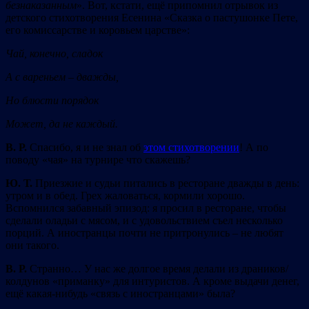
безнаказанным
». Вот, кстати, ещё припомнил отрывок из
детского стихотворения Есенина «Сказка о пастушонке Пете,
его комиссарстве и коровьем царстве»:
Чай, конечно, сладок
А с вареньем – дважды,
Но блюсти порядок
Может, да не каждый.
В. Р.
Спасибо, я и не знал об
этом стихотворении
! А по
поводу «чая» на турнире что скажешь?
Ю. Т.
Приезжие и судьи питались в ресторане дважды в день:
утром и в обед. Грех жаловаться, кормили хорошо.
Вспомнился забавный эпизод: я просил в ресторане, чтобы
сделали оладьи с мясом, и с удовольствием съел несколько
порций. А иностранцы почти не притронулись – не любят
они такого.
В. Р.
Cтранно… У нас же долгое время делали из драников/
колдунов «приманку» для интуристов. А кроме выдачи денег,
ещё какая-нибудь «связь с иностранцами» была?