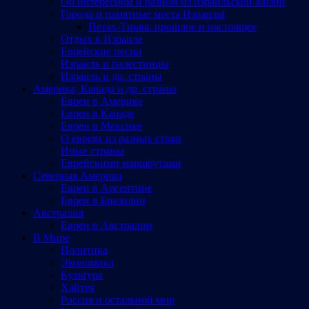
Об интересном и разном из израильской жизни
Города и памятные места Израиляl
Петах-Тиква: прошлое и настоящее
Отдых в Израиле
Еврейские песни
Израиль и палестинцы
Израиль и др. страны
Америка, Канада и др. страны
Евреи в Америке
Евреи в Канаде
Евреи в Мексике
О евреях из разных стран
Иные страны
Еврейскими маршрутами
Северная Америка
Евреи в Аргентине
Евреи в Бразилии
Австралия
Евреи в Австралии
В Мире
Политика
Экономика
Культура
Хайтек
Россия и остальной мир