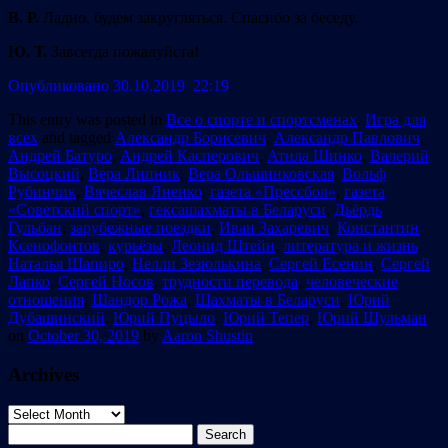
В. Р.
Ладно, будем закругляться. Спасибо за беседу.
Ю. Т.
Завсегда пожалуйста!
Опубликовано 30.10.2019 22:19
This entry was posted in
Все о спорте и спортсменах
,
Игра для
всех
and tagged
Александр Борисевич
,
Александр Павлович
,
Андрей Батуро
,
Андрей Касперович
,
Атила Шинко
,
Валерий
Высоцкий
,
Вера Липник
,
Вера Ольшинковская
,
Вольф
Рубинчик
,
Вячеслав Яненко
,
газета «Прессбол»
,
газета
«Советский спорт»
,
гексашахматы в Беларуси
,
Дьёрдь
Гульбан
,
зарубежные поездки
,
Иван Захаревич
,
Константин
Ксенофонтов
,
курьёзы
,
Леонид Штейн
,
литература и жизнь
,
Наталья Шапиро
,
Нелли Зезюлькина
,
Сергей Есенин
,
Сергей
Лапко
,
Сергей Носов
,
трудности перевода
,
человеческие
отношения
,
Шандор Рожа
,
Шахматы в Беларуси
,
Юрий
Дубашинский
,
Юрий Пуцыло
,
Юрий Тепер
,
Юрий Шульман
on
October 30, 2019
by
Aaron Shustin
.
Archives
Archives
Search