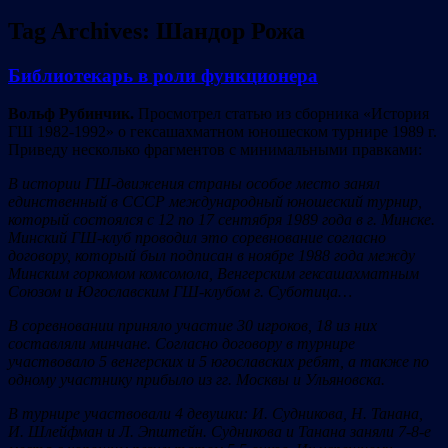
Tag Archives:
Шандор Рожа
Библиотекарь в роли функционера
Вольф Рубинчик.
Просмотрел статью из сборника «История
ГШ 1982-1992» о гексашахматном юношеском турнире 1989 г.
Приведу несколько фрагментов c минимальными правками:
В истории ГШ-движения страны особое место занял
единственный в СССР международный юношеский турнир,
который состоялся с 12 по 17 сентября 1989 года в г. Минске.
Минский ГШ-клуб проводил это соревнование согласно
договору, который был подписан в ноябре 1988 года между
Минским горкомом комсомола, Венгерским гексашахматным
Союзом и Югославским ГШ-клубом г. Суботица…
В соревновании приняло участие 30 игроков, 18 из них
составляли минчане. Согласно договору в турнире
участвовало 5 венгерских и 5 югославских ребят, а также по
одному участнику прибыло из гг. Москвы и Ульяновска.
В турнире участвовали 4 девушки: И. Судникова, Н. Танана,
И. Шлейфман и Л. Эпштейн. Судникова и Танана заняли 7-8-е