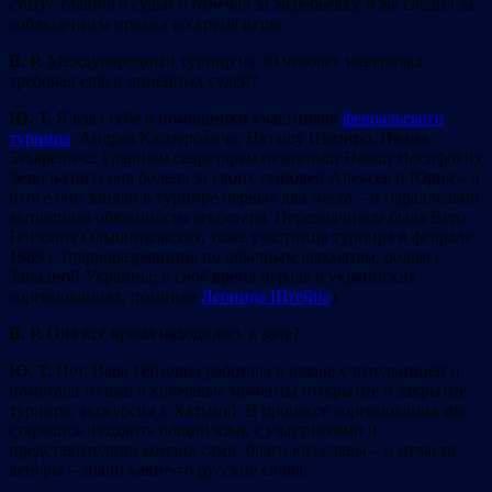
статус главного судьи и отвечал за жеребьёвку, я же следил за
соблюдением правил во время игры.
В. Р.
Международный турнир на 30 человек наверняка
требовал ещё и линейных судей?
Ю. Т.
Я взял себе в помощники участников
февральского
турнира
: Андрея Касперовича, Наташу Шапиро, Ивана
Захаревича. Главным секретарём назначили Нелли Иосифовну
Зезюлькину: она болела за своих сыновей Алексея и Юрия – в
итоге они заняли в турнире первые два места – и параллельно
выполняла обязанности секретаря. Переводчиком была Вера
Гейзовна Ольшинковская, тоже участница турнира в феврале
1989 г. (перворазрядница по обычным шахматам, родом с
Западной Украины; в своё время играла в украинских
соревнованиях, помнила
Леонида Штейна
).
В. Р.
Она всё время находилась в зале?
Ю. Т.
Нет, Вера Гейзовна работала в школе учительницей и
помогала только в ключевые моменты (открытие и закрытие
турнира, экскурсия в Хатынь). В процессе соревнования мы
старались находить общий язык с участниками и
представителями команд сами, благо югославы – и отчасти
венгры – знали какие-то русские слова.