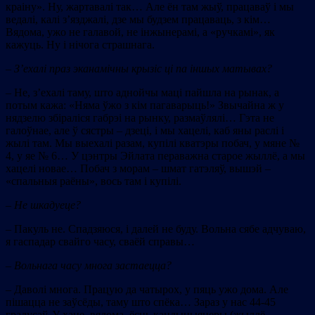
краіну». Ну, жартавалі так… Але ён там жыў, працаваў і мы
ведалі, калі з’язджалі, дзе мы будзем працаваць, з кім…
Вядома, ужо не галавой, не інжынерамі, а «ручкамі», як
кажуць. Ну і нічога страшнага.
–
З’ехалі праз эканамічны крызіс ці па іншых матывах?
– Не, з’ехалі таму, што аднойчы маці пайшла на рынак, а
потым кажа: «Няма ўжо з кім пагаварыць!» Звычайна ж у
нядзелю збіраліся габрэі на рынку, размаўлялі… Гэта не
галоўнае, але ў сястры – дзеці, і мы хацелі, каб яны раслі і
жылі там. Мы выехалі разам, купілі кватэры побач, у мяне №
4, у яе № 6… У цэнтры Эйлата пераважна старое жыллё, а мы
хацелі новае… Побач з морам – шмат гатэляў, вышэй –
«спальныя раёны», вось там і купілі.
–
Не шкадуеце?
– Пакуль не. Спадзяюся, і далей не буду. Вольна сябе адчуваю,
я гаспадар свайго часу, сваёй справы…
– В
ольнага часу многа застаецца?
– Даволі многа. Працую да чатырох, у пяць ужо дома. Але
пішацца не заўсёды, таму што спёка… Зараз у нас 44-45
градусаў. У хаце, вядома, ёсць кандыцыянеры (жыллё