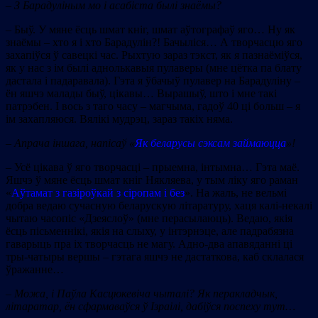
– З
Барадуліным мо і асабіста былі знаёмы?
– Быў. У мяне ёсць шмат кніг, шмат аўтографаў яго… Ну як
знаёмы – хто я і хто Барадулін?! Бачыліся… А творчасцю яго
захапіўся ў савецкі час. Рыхтую зараз тэкст, як я пазнаёміўся,
як у нас з ім былі аднолькавыя пулаверы (мне цётка па блату
дастала і падаравала). Гэта я ўбачыў пулавер на Барадуліну –
ён яшчэ малады быў, цікавы… Вырашыў, што і мне такі
патрэбен. І вось з таго часу – магчыма, гадоў 40 ці больш – я
ім захапляюся. Вялікі мудрэц, зараз такіх няма.
–
Апрача іншага, напісаў «
Як беларусы сэксам займаюцца
»!
– Усё цікава ў яго творчасці – прыемна, інтымна… Гэта маё.
Яшчэ ў мяне ёсць шмат кніг Някляева, у тым ліку яго раман
«
Аўтамат з газіроўкай з сіропам і без
». На жаль, не вельмі
добра ведаю сучасную беларускую літаратуру, хаця калі-некалі
чытаю часопіс «Дзеяслоў» (мне перасылаюць). Ведаю, якія
ёсць пісьменнікі, якія на слыху, у інтэрнэце, але падрабязна
гаварыць пра іх творчасць не магу. Адно-два апавяданні ці
тры-чатыры вершы – гэтага яшчэ не дастаткова, каб склалася
ўражанне…
–
Можа, і Паўла Касцюкевіча чыталі? Як перакладчык,
літаратар, ён сфармаваўся ў Ізраілі, дабіўся поспеху тут…