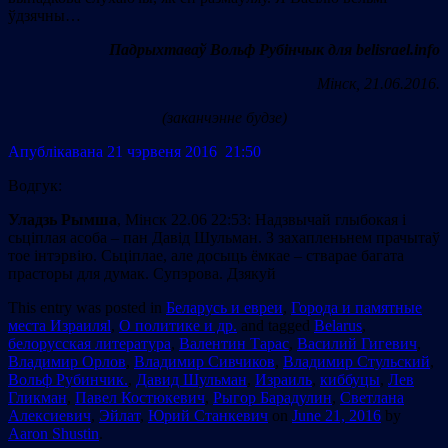
ўдзячны…
Падрыхтаваў Вольф Рубінчык для belisrael.info
Мінск, 21.06.2016.
(заканчэнне будзе)
Апублiкавана 21 чэрвеня 2016 21:50
Водгук:
Уладзь Рымша
, Мiнск 22.06 22:53: Надзвычай глыбокая і
сьціплая асоба – пан Давід Шульман. З захапленьнем прачытаў
тое інтэрвію. Сьціплае, але досыць ёмкае – стварае багата
прасторы для думак. Супэрова. Дзякуй
This entry was posted in
Беларусь и евреи
,
Города и памятные
места Израиляl
,
О политике и др.
and tagged
Belarus
,
белорусская литература
,
Валентин Тарас
,
Василий Гигевич
,
Владимир Орлов
,
Владимир Сивчиков
,
Владимир Стульский
,
Вольф Рубинчик.
,
Давид Шульман
,
Израиль
,
киббуцы
,
Лев
Гликман
,
Павел Костюкевич
,
Рыгор Барадулин
,
Светлана
Алексиевич
,
Эйлат
,
Юрий Станкевич
on
June 21, 2016
by
Aaron Shustin
.