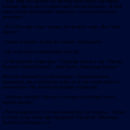
– Так, таму што жыццё без эротыкі немагчыма сабе ўявіць.
Прывяду фразу, якую падрыхтаваў для прэзентацыі: «В этой
книге я cнял застенчивые занавески с социалистического
реализма».
–
Калі ўжо пра «ізмы» казаць, то да якога «ізму» Вы б сябе
аднеслі?
– Нават не ведаю. Я неяк без «ізмаў» абыходжуся…
– Ну, а хто
вам у літаратуры бліжэй?
– У беларускай літаратуры – Уладзімір Арлоў, а так – Віктар
Канецкі, Юрый Казакоў… Іван Бунін, Аляксандр Купрын.
Яшчэ во занатаваў для прэзентацыі: «Предназначение
художника, как и женщины, вовсе не в том, чтобы блюсти
невинность». Не люблю пахмурнай літаратуры…
– Няблага сказана! Хто яшчэ з беларускіх аўтараў блізкі,
апрача Арлова?
– Рыгор Барадулін. Гэта такі пісьменнік, такі мудрэц… Ведаю
ў гэтую эпоху толькі двух мудрацоў: Барадулін і Жванецкі.
Трэба ўслухоўвацца ў іх.