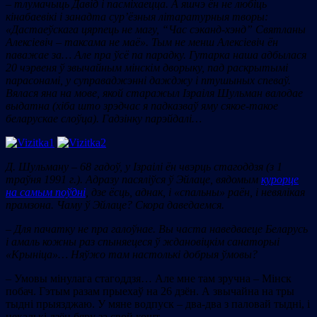
– тлумачыць Давід і пасміхаецца. А яшчэ ён не любіць
кінабаевікі і занадта сур’ёзныя літаратурныя творы:
«Дастаеўскага цярпець не магу, “Час сэканд-хэнд” Святланы
Алексіевіч – таксама не маё». Тым не менш Алексіевіч ён
паважае за… Але пра ўсё па парадку. Гутарка наша адбылася
20 чэрвеня ў звычайным мінскім дворыку, пад раскрытымі
парасонамі, у суправаджэнні дажджу і птушыных спеваў.
Вялася яна на мове, якой
старажыл Ізраіля Шульман валодае
выдатна (хіба што зрэдчас я падказваў яму
c
якое-такое
беларускае слоўца).
Гадзінку парэйдалі…
Д. Шульману –
68 гадоў, у Ізраілі ён чвэрць стагоддзя (з 1
траўня 1991 г.). Адразу пасяліўся ў Эйлаце, вядомым
курорце
на самым поўдні
, дзе ёсць, аднак, і «спальны» раён, і невялікая
прамзона. Чаму ў Эйлаце? Скора даведаемся.
– Для пачатку не пра галоўнае.
Вы часта наведваеце Беларусь
і амаль кожны раз спыняецеся ў ждановіцкім санаторыі
«Крыніца»… Няўжо там настолькі добрыя ўмовы?
– Умовы мінулага стагоддзя… Але мне там зручна – Мінск
побач. Гэтым разам прыехаў на 26 дзён. А звычайна на тры
тыдні прыязджаю. У мяне водпуск – два-два з паловай тыдні, і
некалькі дзён бяру за свой кошт.