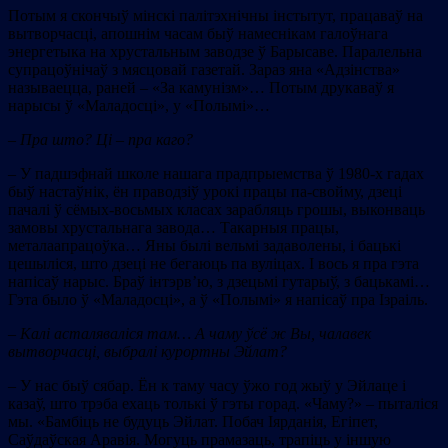
Потым я скончыў мінскі палітэхнічны інстытут, працаваў на
вытворчасці, апошнім часам быў намеснікам галоўнага
энергетыка на хрустальным заводзе ў Барысаве. Паралельна
супрацоўнічаў з мясцовай газетай. Зараз яна «Адзінства»
называецца, раней – «За камунізм»… Потым друкаваў я
нарысы ў «Маладосці», у «Полымі»…
–
Пра што? Ці – пра каго?
– У падшэфнай школе нашага прадпрыемства ў 1980-х гадах
быў настаўнік, ён праводзіў урокі працы па-свойму, дзеці
пачалі ў сёмых-восьмых класах зарабляць грошы, выконваць
замовы хрустальнага завода… Такарныя працы,
металаапрацоўка… Яны былі вельмі задаволены, і бацькі
цешыліся, што дзеці не бегаюць па вуліцах. І вось я пра гэта
напісаў нарыс. Браў інтэрв’ю, з дзецьмі гутарыў, з бацькамі…
Гэта было ў «Маладосці», а ў «Полымі» я напісаў пра Ізраіль.
–
Калі асталяваліся там… А чаму ўсё ж Вы, чалавек
вытворчасці, выбралі курортны Эйлат?
– У нас быў сябар. Ён к таму часу ўжо год жыў у Эйлаце і
казаў, што трэба ехаць толькі ў гэты горад. «Чаму?» – пыталіся
мы. «Бамбіць не будуць Эйлат. Побач Іярданія, Егіпет,
Саўдаўская Аравія. Могуць прамазаць, трапіць у іншую