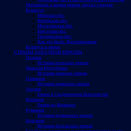
Материалы о жизни евреев других городов
Беларуси
Минская обл.
Витебская обл.
Могилевская обл.
Брестская обл.
Гродненская обл.
Как это было. Воспоминания
Беларусь и евреи
СТРАНЫ ЗАПАДНОЙ ЕВРОПЫ
Польша
История польских евреев
Чешская Республика
История чешских евреев
Германия
История немецких евреев
Англия
Евреи в Соединенном Королевстве
Франция
Евреи во Франции
Румыния
История румынских евреев
Болгария
История болгарских евреев