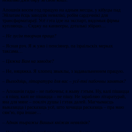
Апошнія восем год працую на адным месцы, у кібуцы пад
Эйлатам ёсць заводзік невялікі, робім сардэчнікі для
трансфарматараў. Усё гэта ідзе на экспарт, вядомыя фірмы
купляюць… Сяджу на канвееры, дэталькі збіраю…
–
Не зусім творчая праца?
– Ясная рэч. Я ж ужо і пенсіянер, па ізраільскіх мерках
таксама…
–
Цяжка Вам на заводзе?
– Не, няцяжка. Я хлопец звыклы, з задавальненнем працую.
–
Выходзіць, літаратура для вас – усё-ткі пабочны занятак?
– Апошнія гады – не пабочны; я жыву гэтым. Ну, калі пішацца
– я пішу, калі не пішацца – не пішу. Не зарабляю літаратурай,
яна для мяне – покліч душы і гэтак далей. Магчымасць
выказацца і расказаць усё, што хочацца расказаць – пра маю
сям’ю, пра іншае…
–
Аднак тыражы Вашых кніжак невялікія?