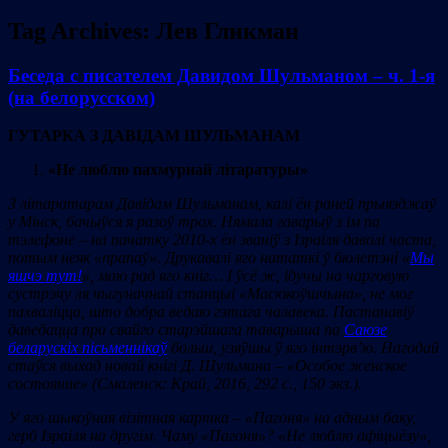
Tag Archives:
Лев Гликман
Беседа с писателем Давидом Шульманом – ч. 1-я
(на белорусском)
ГУТАРКА З ДАВІДАМ ШУЛЬМАНАМ
«Не люблю пахмурнай літаратуры
»
З літаратарам Давідам Шульманам, калі ён раней прыязджаў
у Мінск, бачыўся я разоў трох. Нямала гаварыў з ім па
тэлефоне – на пачатку 2010-х ён званіў з Ізраіля даволі часта,
потым неяк
«прапаў
». Друкавалі яго нататкі ў бюлетэні «
Мы
яшчэ тут!
», маю рад яго кніг… І ўсё ж, ідучы на чарговую
сустрэчу ля чыгуначнай станцыі «Масюкоўшчына», не мог
пахваліцца, што добра ведаю гэтага чалавека. Пастанавіў
даведацца пра свайго старэйшага таварыша па
Саюзе
беларускіх пісьменнікаў
больш, узяўшы ў яго інтэрв’ю. Нагодай
стаўся выхад новай кнігі Д. Ш
ульмана
–
«Особое женское
состояние» (Смаленск
: Край, 2016,
292 с., 150 экз.).
У яго шыкоўна
я візітная картка –
«Пагоня
» на адным баку,
герб Ізраіля на другім. Чаму «Пагоня»? «Не люблю афіцыёзу»,