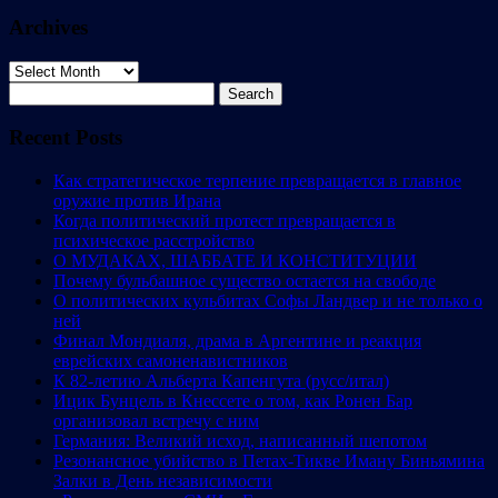
Archives
Archives
Search
for:
Recent Posts
Как стратегическое терпение превращается в главное
оружие против Ирана
Когда политический протест превращается в
психическое расстройство
О МУДАКАХ, ШАББАТЕ И КОНСТИТУЦИИ
Почему бульбашное существо остается на свободе
О политических кульбитах Софы Ландвер и не только о
ней
Финал Мондиаля, драма в Аргентине и реакция
еврейских самоненавистников
К 82-летию Альберта Капенгута (русс/итал)
Ицик Бунцель в Кнессете о том, как Ронен Бар
организовал встречу с ним
Германия: Великий исход, написанный шепотом
Резонансное убийство в Петах-Тикве Иману Биньямина
Залки в День независимости