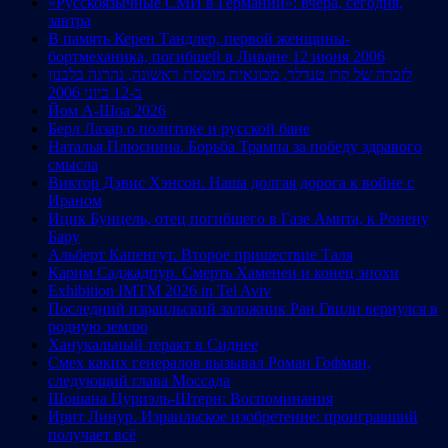
«Русскоязычные СМИ в Германии»: вчера, сегодня,
завтра
В память Керен Тандлер, первой женщины-
бортмеханика, погибшей в Ливане 12 июня 2006
לזכרה של קרן טנדלר, מכונאית מוטסת ראשונה, נהרגה בלבנון
ב-12 ביוני 2006
Йом А-Шоа 2026
Берл Лазар о политике и русской бане
Наталья Плюснина. Борьба Трампа за победу здравого
смысла
Виктор Дэвис Хэнсон. Наша долгая дорога к войне с
Ираном
Ицик Бунцель, отец погибшего в Газе Амита, к Ронену
Бару
Альберт Капенгут. Второе пришествие Таля
Карим Саджадпур. Смерть Хаменеи и конец эпохи
Exhibition IMTM 2026 in Tel Aviv
Последний израильский заложник Ран Гвили вернулся в
родную землю
Ханукальный теракт в Сиднее
Смех каких генералов вызывал Роман Гофман,
следующий глава Моссада
Шошана Цуриэль-Штерн: Воспоминания
Ирит Линур. Израильское изобретение: проигравший
получает всё