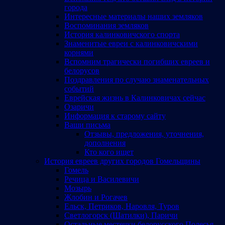
города
Интересные материалы наших земляков
Воспоминания земляков
История калинковичского спорта
Знаменитые евреи с калинковичскими
корнями
Вспомним трагически погибших евреев и
белорусов
Поздравления по случаю знаменательных
событий
Еврейская жизнь в Калинковичах сейчас
Озаричи
Информация к старому сайту
Ваши письма
Отзывы, предложения, уточнения,
дополнения
Кто кого ищет
История евреев других городов Гомельщины
Гомель
Речица и Василевичи
Мозырь
Жлобин и Рогачев
Ельск, Петриков, Наровля, Туров
Светлогорск (Шатилки), Паричи
Остальные местечки белорусского Полесья