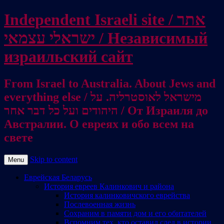
Independent Israeli site / אתר
ישראלי עצמאי / Независимый
израильский сайт
From Israel to Australia. About Jews and
everything else / מישראל לאוסטרליה. על
היהודים ועל כל דבר אחר / От Израиля до
Австралии. О евреях и обо всем на
свете
Skip to content
Menu
Еврейская Беларусь
История евреев Калинкович и района
История калинковичского еврейства
Послевоенная жизнь
Сохраним в памяти дом и его обитателей
Вспомним тех, кто оставил след в истории