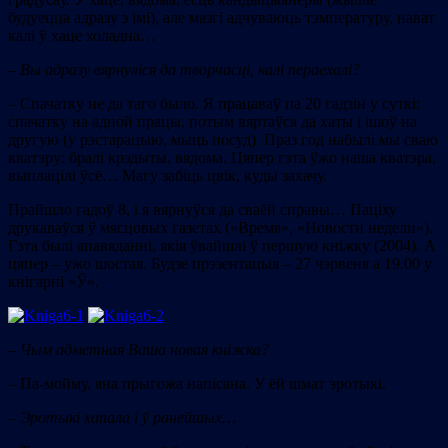
будуецца адразу з імі), але мазгі адчуваюць тэмпературу, нават
калі ў хаце холадна…
–
Вы адразу вярнуліся да творчасці, калі пераехалі?
– Спачатку не да таго было. Я працаваў па 20 гадзін у суткі:
спачатку на адной працы, потым вяртаўся да хаты і ішоў на
другую (у рэстарацыю, мыць посуд). Праз год набылі мы сваю
кватэру: бралі крэдыты, вядома. Цяпер гэта ўжо наша кватэра,
выплацілі ўсё… Магу забіць цвік, куды захачу.
Прайшло гадоў 8, і я вярнуўся да сваёй справы… Паціху
друкаваўся ў мясцовых газетах («Время», «Новости недели»).
Гэта былі апавяданні, якія ўвайшлі ў першую кніжку (2004). А
цяпер – ужо шостая. Будзе прэзентацыя – 27 чэрвеня а 19.00 у
кнігарні «Ў».
– Чым адметная Ваша
новая кніжка?
– Па-мойму, яна прыгожа напісана. У ёй шмат эротыкі.
– Эротыкі хапала і ў ранейшых…