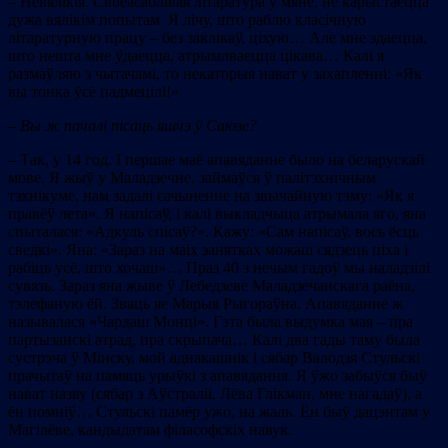
– Невялікія. Своеасаблівая літаратура ў мяне, не карыстаецца
дужа вялікім попытам. Я лічу, што раблю класічную
літаратурную працу – без заклікаў, ціхую… Але мне здаецца,
што нешта мне ўдаецца, атрымлваецца цікава… Калі я
размаўляю з чытачамі, то некаторыя нават у захапленні: «Як
вы тонка ўсё падмецілі!»
–
Вы ж пачалі пісаць яшчэ ў Саюзе?
– Так, у 14 год. І першае маё апавяданне было на беларускай
мове. Я жыў у Маладзечне, займаўся ў палітэхнічным
тэхнікуме, нам задалі сачыненне на звычайную тэму: «Як я
правёў лета». Я напісаў, і калі выкладчыца атрымала яго, яна
спыталася: «Адкуль спісаў?». Кажу: «Сам напісаў, вось ёсць
сведкі». Яна: «Зараз на маіх занятках можаш сядзець ціха і
рабіць усё, што хочаш»… Праз 40 з нечым гадоў мы наладзілі
сувязь. Зараз яна жыве ў Лебедзеве Маладзечанскага раёна,
тэлефаную ёй. Зваць яе Марыя Рыгораўна. Апавяданне ж
называлася «Чардаш Монці». Гэта была выдумка мая – пра
партызанскі атрад, пра скрыпача… Калі два гады таму была
сустрэча ў Мінску, мой аднакашнік і сябар Валодзя Стульскі
прачытаў на памяць урыўкі з апавядання. Я ўжо забыўся быў
нават назву (сябар з Аўстраліі, Лёва Глікман, мне нагадаў), а
ён помніў… Стульскі памёр ужо, на жаль. Ён быў дацэнтам у
Магілёве, кандыдатам філасофскіх навук.