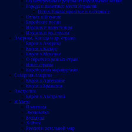
Об интересном и разном из израильской жизни
Города и памятные места Израиляl
Петах-Тиква: прошлое и настоящее
Отдых в Израиле
Еврейские песни
Израиль и палестинцы
Израиль и др. страны
Америка, Канада и др. страны
Евреи в Америке
Евреи в Канаде
Евреи в Мексике
О евреях из разных стран
Иные страны
Еврейскими маршрутами
Северная Америка
Евреи в Аргентине
Евреи в Бразилии
Австралия
Евреи в Австралии
В Мире
Политика
Экономика
Культура
Хайтек
Россия и остальной мир