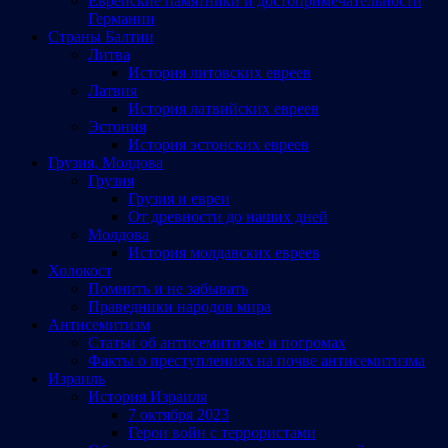
Еврейские памятники и достопримечательности
Германии
Страны Балтии
Литва
История литовских евреев
Латвия
История латвийских евреев
Эстония
История эстонских евреев
Грузия, Молдова
Грузия
Грузия и евреи
От древности до наших дней
Молдова
История молдавских евреев
Холокост
Помнить и не забывать
Праведники народов мира
Антисемитизм
Статьи об антисемитизме и погромах
Факты о преступлениях на почве антисемитизма
Израиль
История Израиля
7 октября 2023
Герои войн с террористами