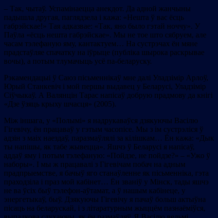
–
Так, чытаў. Успамінаецца анекдот. Да адной жанчыны
падышла другая, паглядзела і кажа: «Нешта ў вас ёсць
габрэйскае!» Тая адказвае: «Так, яно было гэтай ноччу». У
Паўла «ёсць нешта габрэйскае». Мы не тое што сябруем, але
часам тэлефаную яму, кантактуем… На сустрэчах ён мяне
прадстаўляе спачатку на іўрыце (публіка шырока раскрывае
вочы), а потым тлумачыць усё па-беларуску.
Рэкамендацыі ў Саюз пісьменнікаў мне далі Уладзімір Арлоў,
Юрый Станкевіч і мой першы выдавец у Беларусі, Уладзімір
Сіўчыкаў. А Валянцін Тарас напісаў добрую прадмову да кнігі
«Дзе ўзяць крыху шчасця» (2005).
Між іншага, у «Полымі» я надрукаваўся дзякуючы Васілю
Гігевічу, ён працаваў у гэтым часопісе. Мы з ім сустрэліся ў
адзін з маіх наездаў, паразмаўлялі за кілішкам… Ён кажа: «Дык
ты напішы, як табе жывецца». Яшчэ ў Беларусі я напісаў,
аддаў яму і потым тэлефаную: «Пойдзе, не пойдзе?»
–
«Ужо ў
наборы». І мы ж працавалі з Гігевічам побач на адным
прадпрыемстве, я бачыў яго станаўленне як пісьменніка, гэта
праходзіла і праз мой кабінет… Ён званіў у Мінск, тады яшчэ
не ва ўсіх быў тэлефон-аўтамат, а ў нашым кабінеце, у
энергетыкаў, быў. Дзякуючы Гігевічу я пачаў больш актыўна
пісаць на беларускай, і з літаратурным жыццём пазнаёміўся,
выпадкова слухаючы, як ён размаўляў. Я Васілю вельмі