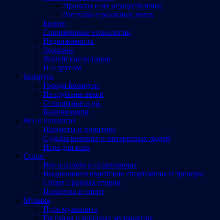
Проекты и их осуществление
Рассказы о реальных делах
Бизнес
Современные технологии
Недвижимость
Здоровье
Житейские истории
И о другом
Беларусь
Города Беларуси
Из глубины веков
О политике и др.
Калинковичи
Все о шахматах
Шахматы и политика
Судьбы великих и интересных людей
Игра для всех
Спорт
Все о спорте и спортсменах
Выдающиеся еврейские спортсмены и тренеры
Спорт с разных сторон
Политика и спорт
Музыка
Путь музыканта
Рассказы о молодых музыкантах