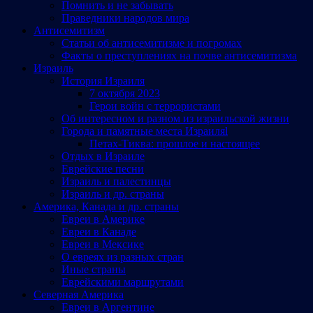
Помнить и не забывать
Праведники народов мира
Антисемитизм
Статьи об антисемитизме и погромах
Факты о преступлениях на почве антисемитизма
Израиль
История Израиля
7 октября 2023
Герои войн с террористами
Об интересном и разном из израильской жизни
Города и памятные места Израиляl
Петах-Тиква: прошлое и настоящее
Отдых в Израиле
Еврейские песни
Израиль и палестинцы
Израиль и др. страны
Америка, Канада и др. страны
Евреи в Америке
Евреи в Канаде
Евреи в Мексике
О евреях из разных стран
Иные страны
Еврейскими маршрутами
Северная Америка
Евреи в Аргентине