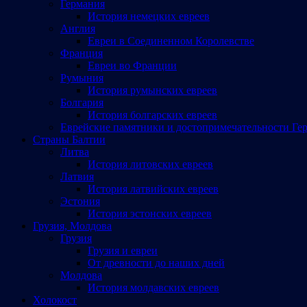
Германия
История немецких евреев
Англия
Евреи в Соединенном Королевстве
Франция
Евреи во Франции
Румыния
История румынских евреев
Болгария
История болгарских евреев
Еврейские памятники и достопримечательности Ге
Страны Балтии
Литва
История литовских евреев
Латвия
История латвийских евреев
Эстония
История эстонских евреев
Грузия, Молдова
Грузия
Грузия и евреи
От древности до наших дней
Молдова
История молдавских евреев
Холокост