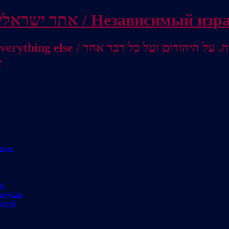
Independent Israeli site / אתר ישראלי עצמאי 
מישראל לאוסטרליה / От Израиля до
е
рода
ми
орусов
ытий