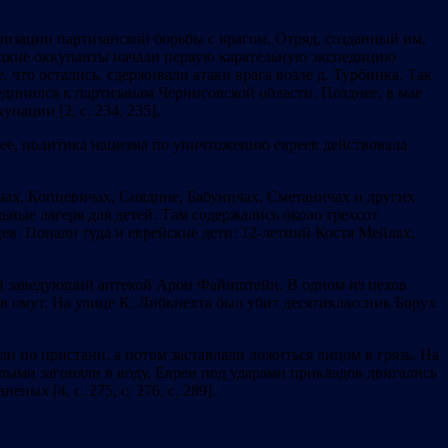
низации партизанской борьбы с врагом. Отряд, созданный им,
мецкие оккупанты начали первую карательную экспедицию
 что остались, сдерживали атаки врага возле д. Турбинка. Так
оединился к партизанам Черниговской области. Позднее, в мае
пации [2, с. 234, 235].
енее, политика нацизма по уничтожению евреев действовала
чах, Копцевичах, Снядине, Бабуничах, Сметаничах и других
льные лагеря для детей. Там содержались около трехсот
цев. Попали туда и еврейские дети: 12-летний Костя Мейлах,
ий заведующий аптекой Арон Файнштейн. В одном из цехов
в омут. На улице К. Либкнехта был убит десятиклассник Борух
ли по пристани, а потом заставляли ложиться лицом в грязь. На
голыми загоняли в воду. Евреи под ударами прикладов двигались
ых [4, с. 275, с. 276, с. 289].