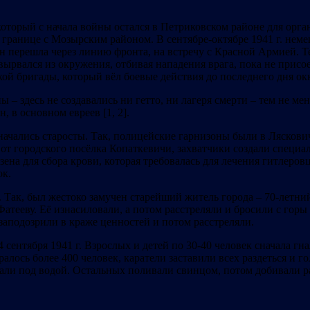
оторый с начала войны остался в Петриковском районе для орга
а границе с Мозырским районом. В сентябре-октябре 1941 г. не
 перешла через линию фронта, на встречу с Красной Армией. Те,
 вырвался из окружения, отбивая нападения врага, пока не прис
кой бригады, который вёл боевые действия до последнего дня окку
ы – здесь не создавались ни гетто, ни лагеря смерти – тем не м
 в основном евреев [1, 2].
начались старосты. Так, полицейские гарнизоны были в Ляскови
у от городского посёлка Копаткевичи, захватчики создали специа
зена для сбора крови, которая требовалась для лечения гитлеров
ок.
 Так, был жестоко замучен старейший житель города – 70-летн
ееву. Её изнасиловали, а потом расстреляли и бросили с горы 
аподозрили в краже ценностей и потом расстреляли.
ентября 1941 г. Взрослых и детей по 30-40 человек сначала гна
алось более 400 человек, каратели заставили всех раздеться и 
ли под водой. Остальных поливали свинцом, потом добивали ранен