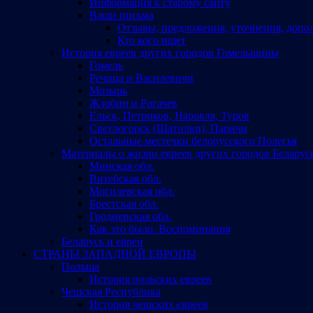
Информация к старому сайту
Ваши письма
Отзывы, предложения, уточнения, допо
Кто кого ищет
История евреев других городов Гомельщины
Гомель
Речица и Василевичи
Мозырь
Жлобин и Рогачев
Ельск, Петриков, Наровля, Туров
Светлогорск (Шатилки), Паричи
Остальные местечки белорусского Полесья
Материалы о жизни евреев других городов Беларус
Минская обл.
Витебская обл.
Могилевская обл.
Брестская обл.
Гродненская обл.
Как это было. Воспоминания
Беларусь и евреи
СТРАНЫ ЗАПАДНОЙ ЕВРОПЫ
Польша
История польских евреев
Чешская Республика
История чешских евреев