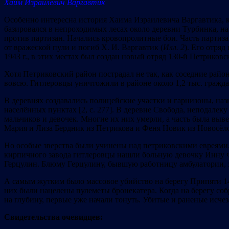
Хаим Израилевич Варгавтик
Особенно интересна история Хаима Израилевича Варгавтика, к
базировался в непроходимых лесах около деревни Турбинка, н
против партизан. Начались кровопролитные бои. Часть партизан
от вражеской пули и погиб Х. И. Варгавтик (
Илл. 2
). Его отряд
1943 г., в этих местах был создан новый отряд 130-й Петриковс
Хотя Петриковский район пострадал не так, как соседние район
вовсю. Гитлеровцы уничтожили в районе около 1,2 тыс. граждан,
В деревнях создавались полицейские участки и гарнизоны, наз
населённых пунктах [2, с. 277]. В деревне Свобода, неподалек
мальчиков и девочек. Многие их них умерли, а часть была выве
Мария и Лиза Бердник из Петрикова и Феня Новик из Новосёл
Но особые зверства были учинены над петриковскими евреями.
кирпичного завода гитлеровцы нашли больную девочку Инну Фат
Герцулин. Блюму Герцулину, бывшую работницу амбулатории, з
А самым жутким было массовое убийство на берегу Припяти 14 с
них были нацелены пулеметы бронекатера. Когда на берегу собр
на глубину, первые уже начали тонуть. Убитые и раненые исчеза
Свидетельства очевидцев: