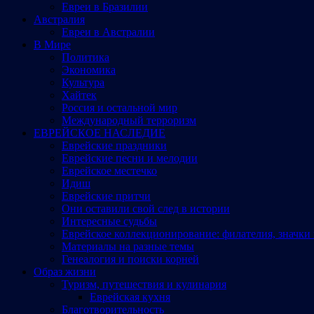
Евреи в Бразилии
Австралия
Евреи в Австралии
В Мире
Политика
Экономика
Культура
Хайтек
Россия и остальной мир
Международный терроризм
ЕВРЕЙСКОЕ НАСЛЕДИЕ
Еврейские праздники
Еврейские песни и мелодии
Еврейское местечко
Идиш
Еврейские притчи
Они оставили свой след в истории
Интересные судьбы
Еврейское коллекционирование: филателия, значки 
Материалы на разные темы
Генеалогия и поиски корней
Образ жизни
Туризм, путешествия и кулинария
Еврейская кухня
Благотворительность