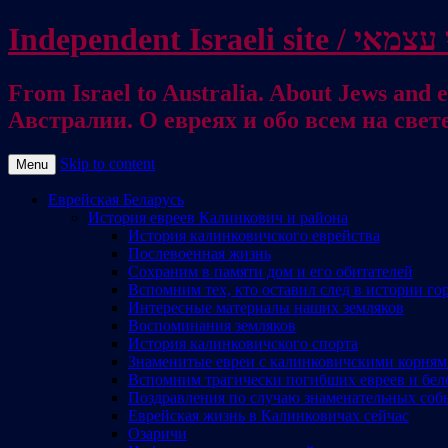
From Israel to Australia. About Jews and everything else / . על היהודים ועל כל דבר אחר
Австралии. О евреях и обо всем на свет
Skip to content
Menu
Еврейская Беларусь
История евреев Калинкович и района
История калинковичского еврейства
Послевоенная жизнь
Сохраним в памяти дом и его обитателей
Вспомним тех, кто оставил след в истории го
Интересные материалы наших земляков
Воспоминания земляков
История калинковичского спорта
Знаменитые евреи с калинковичскими корня
Вспомним трагически погибших евреев и бел
Поздравления по случаю знаменательных соб
Еврейская жизнь в Калинковичах сейчас
Озаричи