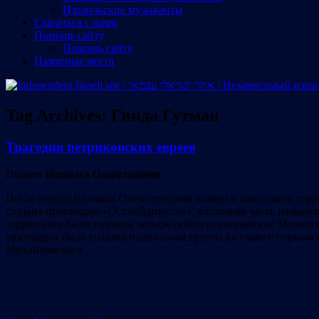
Израильские музыканты
Cвязаться с нами
Помощь сайту
Помощь сайту
Памятные места
Tag Archives:
Гинда Гутман
Трагедия петриковских евреев
Пишет
Наталья Огорелышева
После начала Великой Отечественной войны и оккупации терри
создана провинция «Остзюйдпрусэн», восточная часть называл
территории были созданы четыре гебитскомиссариата: Мозырск
оккупации была создана подпольная группа во главе с первым 
Михайловского