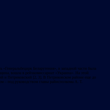
ь «Генеральбецирк Беларутения», в западной части была
вщина, вошла в рейхкомиссариат «Украина». На этой
й и Петриковский [2, 3]. В Петриковском районе еще до
ом – под руководством главы райисполкома А. Т.