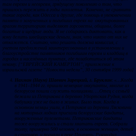
там евреям и неевреям, грядущему поколению о том, что
пришлось пережить в годы лихолетья. Конечно, не сравнить
такие города, как Одесса и другие, где помощь в увековечении
памяти о замученных и погибших евреях на оккупированных
врагом территориях выделяют горсоветы, общины, более
богатые и щедрые люди. Я не собираюсь диктовать, как и
кому делить швейцарские деньги, зная, что никто от них не
откажется. Считаю, что решать должна комиссия, с
учетом предложений заинтересованных в установлении и
благоустройстве памятников погибшим евреям и кладбищ в
городах и населённых пунктах, где позаботиться об этом
некому. [“ЕВРЕЙСКИЙ КАМЕРТОН”, приложение к
израильской газете “Новости недели”, 30 сентября 1999 года]
Нахман (Наум) Шаевич Зарецкий, г. Бруклин
:
«…Когда
в 1941
–
1944 гг. пришли немецкие оккупанты, многие из
белорусов пошли служить полицаями. …Отец с семьёй
бежали из Петрикова в деревню Убортская Рудня, когда
бабушки уже не было в живых. Было так. Когда в
основном немцы ушли, в Петриков из деревни Лясковичи
на моторных лодках приехали белорусские бандиты,
вооруженные пулеметами. Петриковские бандиты
тоже вооружились и стали хватать евреев. Собрали
толпу, примерно 500 человек, в основном женщин, детей
и стариков, и погнали к реке Припять. Руководил