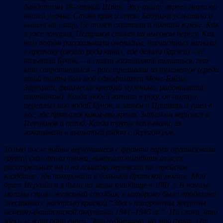
бандитами 18-летний Шпак. Эту толпу евреев гнали по
нашей улочке. Стоял крик и стон. Бабушка услышала и
вышла на улицу. Ее тоже схватили и погнали к реке. Как
я уже говорил, Петриков стоит на высоком берегу. Как
нам потом рассказывали очевидцы, несчастных загнали
в протоку (своего рода канал, где делали баржи)
–
её
называли Бучок,
–
и стали заставлять топиться, тех
кто сопротивлялся
–
расстреливали из пулеметов (среди
этой толпы был мой однофамилец Моче-Бэйзис
Зарецкий, физически крепкий мужчина, работавший
плотником). Когда людей загнали в реку, он нырнул,
переплыл под водой Бучок, а затем и Припять и ушёл в
лес, где прятался какое-то время. Затем он вернулся в
Петриков и погиб. Когда трупы всплывали, их
закапывали в вырытый рядом с берегом ров.
Только после войны вернувшиеся с фронта евреи организовали
группу, сколотили тачки, выкопали погибших из всех
расстрельных ям и на лошадях перевезли на еврейское
кладбище, где похоронили в большой братской могиле
.
Мой
брат Исроэйл и я были на этом кладбище в 1981
г. В начале
могилы стоял железный столбик, к которому была приделана
жестянка с надписью краской
“
Здесь похоронены жертвы
немецко-фашистской оккупации 1941
–
1945 гг.
”
. Ни слова, что
здесь лежат одни евреи. Это чудовищно, но это факт. От