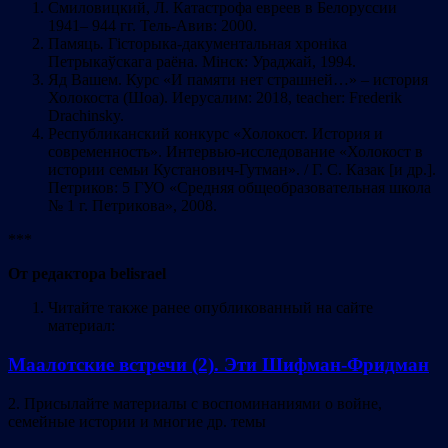
Смиловицкий, Л. Катастрофа евреев в Белоруссии
1941– 944 гг. Тель-Авив: 2000.
Памяць
.
Гісторыка-дакументальная хроніка
Петрыкаўскага раёна. Мінск: Ураджай, 1994.
Яд Вашем. Курс «И памяти нет страшней…» – история
Холокоста (Шоа). Иерусалим: 2018, teacher: Frederik
Drachinsky.
Республиканский конкурс «Холокост. История и
современность». Интервью-исследование «Холокост в
истории семьи Кустанович-Гутман». / Г. С. Казак [и др.].
Петриков: 5 ГУО «Средняя общеобразовательная школа
№ 1 г. Петрикова», 2008.
***
От редактора belisrael
Читайте также ранее опубликованный на сайте
материал:
Маалотские встречи (2). Эти Шифман-Фридман
2. Присылайте материалы с воспоминаниями о войне,
семейные истории и многие др. темы