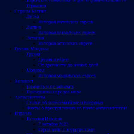
Еврейские памятники и достопримечательности
Германии
Страны Балтии
Литва
История литовских евреев
Латвия
История латвийских евреев
Эстония
История эстонских евреев
Грузия, Молдова
Грузия
Грузия и евреи
От древности до наших дней
Молдова
История молдавских евреев
Холокост
Помнить и не забывать
Праведники народов мира
Антисемитизм
Статьи об антисемитизме и погромах
Факты о преступлениях на почве антисемитизма
Израиль
История Израиля
7 октября 2023
Герои войн с террористами