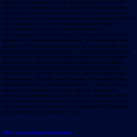
вырвавшихся из окружения. Но она посчитала, что лучше
смерть, чем предательство. И даже сожжение пятилетней
дочери Фани не изменило решения Клары. После этого она
была расстреляна. Посмертно она была награждена медалью
“
За боевые заслуги
”
. О ее самоотверженном подвиге
рассказывается в статье
“
Убитые, встаньте
”
,
опубликованной в газете
“
Правда
”
, а
в газете “Советская
Беларусь” была опубликована статья
“
У імя будучыні
”
(
вряд
ли именно в “Советской Белоруссии”, т. к. после войны эта
газета выходила на русском языке – belisrael
)
.
Мой муж после
войны посылал запросы в различные архивы с целью узнать
поподробнее о гибели своих родных. Смерть Клары была
описана в центральных газетах, поэтому наш запрос был
удовлетворен.
…Рядом с Кларой запечатлена двоюродная
сестра мужа, Гинда Яковлевна Гутман. Ее история не менее
трагична, хотя и со счастливым концом. …Вам, наверное,
хорошо известен тот факт, что евреев г. Петрикова
уничтожали жестоко и массово. Так вот, среди осужденных
на смерть евреев была и наша Гинда. Ей тогда было 36 лет.
Но судьба подарила ей жизнь. Г
инда вернулась в Петриков,
где прожила до 1970 года
»
[4, с. 4, 6].
Эти с мужем Мишей Фридманом