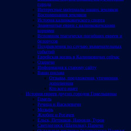
города
Интересные материалы наших земляков
Воспоминания земляков
История калинковичского спорта
Знаменитые евреи с калинковичскими
корнями
Вспомним трагически погибших евреев и
белорусов
Поздравления по случаю знаменательных
событий
Еврейская жизнь в Калинковичах сейчас
Озаричи
Информация к старому сайту
Ваши письма
Отзывы, предложения, уточнения,
дополнения
Кто кого ищет
История евреев других городов Гомельщины
Гомель
Речица и Василевичи
Мозырь
Жлобин и Рогачев
Ельск, Петриков, Наровля, Туров
Светлогорск (Шатилки), Паричи
Остальные местечки белорусского Полесья