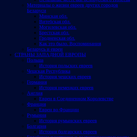
Материалы о жизни евреев других городов
Беларуси
Минская обл.
Витебская обл.
Могилевская обл.
Брестская обл.
Гродненская обл.
Как это было. Воспоминания
Беларусь и евреи
СТРАНЫ ЗАПАДНОЙ ЕВРОПЫ
Польша
История польских евреев
Чешская Республика
История чешских евреев
Германия
История немецких евреев
Англия
Евреи в Соединенном Королевстве
Франция
Евреи во Франции
Румыния
История румынских евреев
Болгария
История болгарских евреев