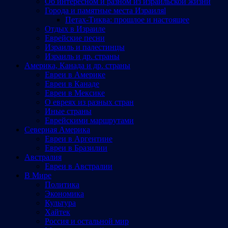
Об интересном и разном из израильской жизни
Города и памятные места Израиляl
Петах-Тиква: прошлое и настоящее
Отдых в Израиле
Еврейские песни
Израиль и палестинцы
Израиль и др. страны
Америка, Канада и др. страны
Евреи в Америке
Евреи в Канаде
Евреи в Мексике
О евреях из разных стран
Иные страны
Еврейскими маршрутами
Северная Америка
Евреи в Аргентине
Евреи в Бразилии
Австралия
Евреи в Австралии
В Мире
Политика
Экономика
Культура
Хайтек
Россия и остальной мир