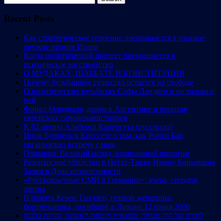
for:
Recent Posts
Как стратегическое терпение превращается в главное
оружие против Ирана
Когда политический протест превращается в
психическое расстройство
О МУДАКАХ, ШАББАТЕ И КОНСТИТУЦИИ
Почему бульбашное существо остается на свободе
О политических кульбитах Софы Ландвер и не только о
ней
Финал Мондиаля, драма в Аргентине и реакция
еврейских самоненавистников
К 82-летию Альберта Капенгута (русс/итал)
Ицик Бунцель в Кнессете о том, как Ронен Бар
организовал встречу с ним
Германия: Великий исход, написанный шепотом
Резонансное убийство в Петах-Тикве Иману Биньямина
Залки в День независимости
«Русскоязычные СМИ в Германии»: вчера, сегодня,
завтра
В память Керен Тандлер, первой женщины-
бортмеханика, погибшей в Ливане 12 июня 2006
לזכרה של קרן טנדלר, מכונאית מוטסת ראשונה, נהרגה בלבנון