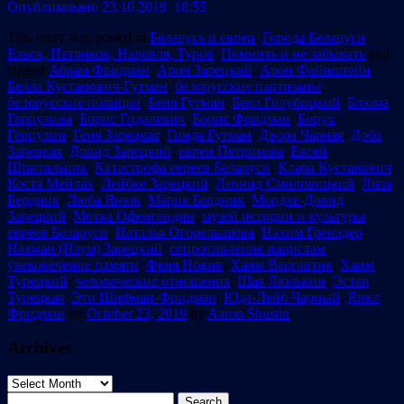
Опубликовано 23.10.2019 18:55
This entry was posted in
Беларусь и евреи
,
Города Беларуси
,
Ельск, Петриков, Наровля, Туров
,
Помнить и не забывать
and
tagged
Абрам Фридман
,
Арон Зарецкий
,
Арон Файнштейн
,
Белла Кустанович-Гутман
,
белорусские партизаны
,
белорусские полицаи
,
Беня Гутман
,
Берл Голубицкий
,
Блюма
Герцулина
,
Борис Гидалевич
,
Борис Фридман
,
Борух
Герцулин
,
Геня Зарецкая
,
Гинда Гутман
,
Двора Чарная
,
Доба
Зарецкая
,
Довид Зарецкий
,
евреи Петрикова
,
Евсей
Шпитальник
,
Катастрофа евреев Беларуси
,
Клара Кустанович
,
Костя Мейлах
,
Лейбке Зарецкий
,
Леонид Смиловицкий
,
Лиза
Бердник
,
Люба Янюк
,
Мария Бердник
,
Мордхе-Довид
Зарецкий
,
Мотка Офенгендин
,
музей истории и культуры
евреев Беларуси
,
Наталья Огорелышева
,
Нахим Гренадер
,
Нахман (Наум) Зарецкий
,
сопротивление нацистам
,
увековечение памяти
,
Феня Новик
,
Хаим Варгавтик
,
Хаим
Турецкий
,
человеческие отношения
,
Шая Люлькин
,
Эстер
Турецкая
,
Эти Шифман-Фридман
,
Юда-Лейб Чарный
,
Янкл
Фридман
on
October 23, 2019
by
Aaron Shustin
.
Archives
Archives
Search