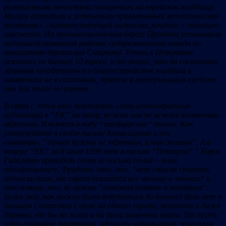
религиозными почестями похоронили на еврейском кладбище.
Могилу огородили и установили примитивный металлический
памятник с соответствующей надписью, конечно, с помощью
горсовета. На противоположном берегу Припяти установили
небольшой памятник рабочие судоремонтного завода по
инициативе директора Смирнова. Теперь в Петрикове
осталось не больше 10 евреев, и то такие, кто по состоянию
здоровья позаботиться о благоустройстве кладбищ и
памятника не в состоянии, притом и материальных средств
они для этого не имеют.
В связи с этим хочу повторить слова неоднократных
публикаций в “ЕК“ на тему, нужны или не нужны памятники
мёртвым. Имеются в виду “швейцарские“ деньги. Как
утверждают в своём письме Комиссарчик и его
соавторы, “деньги нужны не мёртвым, а нам живым“. А в
номере “ЕК“ за 8 июля 1999 года в письме “Показуха? “ Борис
Гидалевич приводит слова из письма семьи – моих
однофамильцев, Фридман что, мол, “нет смысла ставить
обелиски там, где евреев остаётся все меньше и меньше“ и
что никому, мол, не нужна “показная память о погибших“.
Боже мой, как можно было додуматься до такого! Ведь нет в
бывшем Советском Союзе ни одного города, местечка и даже
деревни, где бы ни жили и ни были замучены евреи. Так пусть
хоть скромные памятники, обелиски напоминают живущим