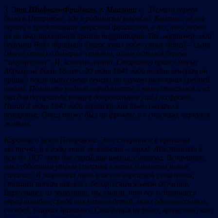
3.
Эти Шифман-Фридман, г.
Маалот:
«…Немало евреев
было в Петрикове, где я родилась и выросла. Конечно, не все
верили в предстоящие зверства фашистов, в то, что ждет
их на оккупированной врагом территории. Так, например, мой
дедушка Янкл Фридман благословил побег своих детей – сына
(моего отца) и дочери с семьями, а сам остался беречь
“
имущество
”
. И, конечно, погиб. Старшему брату моему
Абраму не было 18 лет. 20 июня 1941 года поздно вечером он
пришёл после выпускного вечера по случаю окончания средней
школы. Покинуть родной город вместе с нами отказался и за
два дня до прихода немцев добровольцем ушёл на фронт.
Погиб 3 июня 1943 года геройски, как было сказано в
похоронке. Отец тоже был на фронте и к счастью, вернулся
живым.
Коротко о моём Петрикове. Это старинное в прошлом
местечко, а в годы моей молодости – город.
Действовали в
нем до 1937 года две еврейские школы, синагога.
Вспоминаю,
как субботним утром старики в кипах и талесах шли в
синагогу. Я закончила пять классов еврейской семилетки,
ставшей потом школой с белорусским языком обучения.
Вернувшись из эвакуации, мы узнали, что все оставшиеся
евреи погибли, среди
них немало детей, моих одноклассников,
соседей, близких знакомых. Спасённых не было, кроме тех, кто