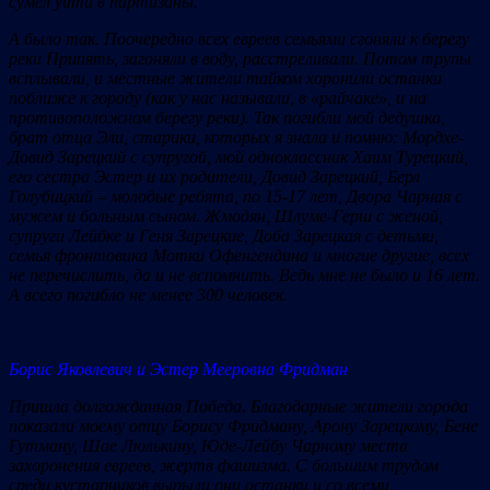
сумел уйти в партизаны.
А было так. Поочередно всех евреев семьями сгоняли к берегу
реки Припять, загоняли в воду, расстреливали. Потом трупы
всплывали, и местные жители тайком хоронили останки
поближе к городу (как у нас называли, в «райчаке»,
и на
противоположном берегу реки). Так погибли мой дедушка,
брат отца Эли, старики, которых я знала и помню: Мордхе-
Довид Зарецкий с супругой, мой одноклассник Хаим Турецкий,
его сестра Эстер и их родители, Довид Зарецкий, Берл
Голубицкий – молодые ребята, по 15-17 лет, Двора Чарная с
мужем и больным сыном. Жмодян, Шлуме-Герш с женой,
супруги Лейбке и Геня Зарецкие, Доба Зарецкая с детьми,
семья фронтовика Мотки Офенгендина и многие другие, всех
не перечислить, да и не вспомнить. Ведь мне не было и 16 лет.
А всего погибло не менее 300 человек.
Борис Яковлевич и Эстер Мееровна Фридман
Пришла долгожданная Победа. Благодарные жители города
показали моему отцу Борису Фридману, Арону Зарецкому, Бене
Гутману, Шае Люлькину, Юде-Лейбу Чарному места
захоронения евреев, жертв фашизма. С большим трудом
среди кустарников вырыли они останки и со всеми