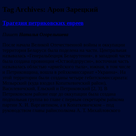
Tag Archives:
Арон Зарецкий
Трагедия петриковских евреев
Пишет
Наталья Огорелышева
После начала Великой Отечественной войны и оккупации
территория Беларуси была поделена на части. Центральная
называлась «Генеральбецирк Беларутения», в западной части
была создана провинция «Остзюйдпрусэн», восточная часть
называлась областью «армейского тыла», южная, в том числе
и Петриковщина, вошла в рейхкомиссариат «Украина». На
этой территории были созданы четыре гебитскомиссариата:
Мозырский (куда входил Копаткевичский район),
Василевичский, Ельский и Петриковский [2, 3]. В
Петриковском районе еще до оккупации была создана
подпольная группа во главе с первым секретарём райкома
партии Х. И. Варгавтиком, а в Копаткевичском – под
руководством главы райисполкома А. Т. Михайловского