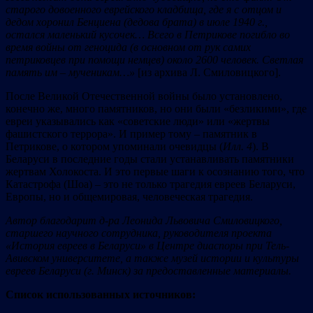
старого довоенного еврейского кладбища, где я с отцом и
дедом хоронил Бенциена (дедова брата) в июле 1940 г.,
остался маленький кусочек…
Всего в Петрикове погибло во
время войны от геноцида (в основном от рук самих
петриковцев при помощи немцев) около 2600 человек. Светлая
память им
–
мученикам…
»
[из архива Л. Смиловицкого].
После Великой Отечественной войны было установлено,
конечно же, много памятников, но они были «безликими», где
евреи указывались как «советские люди» или «жертвы
фашистского террора». И пример тому – памятник в
Петрикове, о котором упоминали очевидцы (
Илл. 4
). В
Беларуси в последние годы стали устанавливать памятники
жертвам Холокоста. И это первые шаги к осознанию того, что
Катастрофа (Шоа) – это не только трагедия евреев Беларуси,
Европы, но и общемировая, человеческая трагедия.
Автор благодарит д-ра Леонида Львовича Смиловицкого,
старшего научного сотрудника, руководителя проекта
«История евреев в Беларуси» в Центре диаспоры при Тель-
Авивском университете, а также музей истории и культуры
евреев Беларуси (г. Минск) за предоставленные материалы.
С
писок использованных источников: