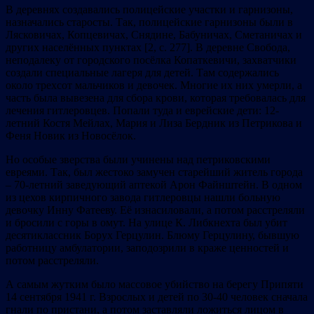
В деревнях создавались полицейские участки и гарнизоны,
назначались старосты. Так, полицейские гарнизоны были в
Лясковичах, Копцевичах, Снядине, Бабуничах, Сметаничах и
других населённых пунктах [2, с. 277]. В деревне Свобода,
неподалеку от городского посёлка Копаткевичи, захватчики
создали специальные лагеря для детей. Там содержались
около трехсот мальчиков и девочек. Многие их них умерли, а
часть была вывезена для сбора крови, которая требовалась для
лечения гитлеровцев. Попали туда и еврейские дети: 12-
летний Костя Мейлах, Мария и Лиза Бердник из Петрикова и
Феня Новик из Новосёлок.
Но особые зверства были учинены над петриковскими
евреями. Так, был жестоко замучен старейший житель города
– 70-летний заведующий аптекой Арон Файнштейн. В одном
из цехов кирпичного завода гитлеровцы нашли больную
девочку Инну Фатееву. Её изнасиловали, а потом расстреляли
и бросили с горы в омут. На улице К. Либкнехта был убит
десятиклассник Борух Герцулин. Блюму Герцулину, бывшую
работницу амбулатории, заподозрили в краже ценностей и
потом расстреляли.
А самым жутким было массовое убийство на берегу Припяти
14 сентября 1941 г. Взрослых и детей по 30-40 человек сначала
гнали по пристани, а потом заставляли ложиться лицом в