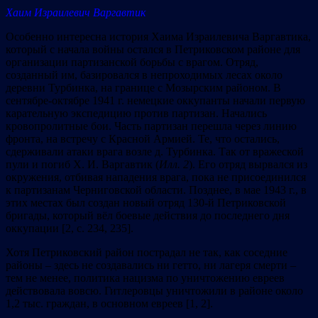
Хаим Израилевич Варгавтик
Особенно интересна история Хаима Израилевича Варгавтика,
который с начала войны остался в Петриковском районе для
организации партизанской борьбы с врагом. Отряд,
созданный им, базировался в непроходимых лесах около
деревни Турбинка, на границе с Мозырским районом. В
сентябре-октябре 1941 г. немецкие оккупанты начали первую
карательную экспедицию против партизан. Начались
кровопролитные бои. Часть партизан перешла через линию
фронта, на встречу с Красной Армией. Те, что остались,
сдерживали атаки врага возле д. Турбинка. Так от вражеской
пули и погиб Х. И. Варгавтик (
Илл. 2
). Его отряд вырвался из
окружения, отбивая нападения врага, пока не присоединился
к партизанам Черниговской области. Позднее, в мае 1943 г., в
этих местах был создан новый отряд 130-й Петриковской
бригады, который вёл боевые действия до последнего дня
оккупации [2, с. 234, 235].
Хотя Петриковский район пострадал не так, как соседние
районы – здесь не создавались ни гетто, ни лагеря смерти –
тем не менее, политика нацизма по уничтожению евреев
действовала вовсю. Гитлеровцы уничтожили в районе около
1,2 тыс. граждан, в основном евреев [1, 2].