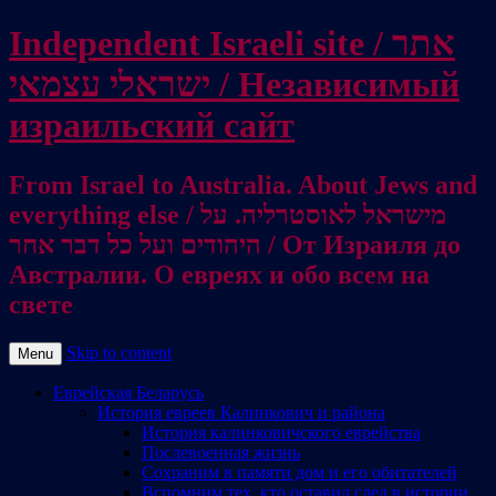
Independent Israeli site / אתר
ישראלי עצמאי / Независимый
израильский сайт
From Israel to Australia. About Jews and
everything else / מישראל לאוסטרליה. על
היהודים ועל כל דבר אחר / От Израиля до
Австралии. О евреях и обо всем на
свете
Skip to content
Menu
Еврейская Беларусь
История евреев Калинкович и района
История калинковичского еврейства
Послевоенная жизнь
Сохраним в памяти дом и его обитателей
Вспомним тех, кто оставил след в истории