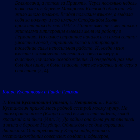
Беляновичи, а потом за Припять. Через несколько недель
я оказалась в деревне Макаровка Киевской области, где
жило много поляков. Владея польским языком, я выдала
себя за полячку и под именем Стефаниды Бяняк
прожила там до мая 1942 г. Потом вместе с местными
жителями гитлеровцы вывезли меня на работу в
Германию.
Но самое страшное началось в самом гетто:
ужасный голод, страшный холод и забирающая
последние силы непосильная работа.
И, когда меня
вместе с заключенными вели в газовую камеру, к
счастью, началось освобождение. В очередной раз мне
был дан шанс, я была спасена, уже не надеясь и не веря в
спасение
»
[2, 4].
Клара Кустанович и Гинда Гутман
2.
Белла Кустанович-Гутман, г. Петриков:
«…Клара
Кустанович приходилась родной сестрой моему мужу. На
этом фотоснимке (Клара слева) вы можете видеть, какой
красивой она была
(Илл. 3).
До войны она была учительницей
и жила в деревне Голубица. Однажды в ее дом ворвались
фашисты. Они требовали у Клары информацию о
местонахождении советских солдат и офицеров,