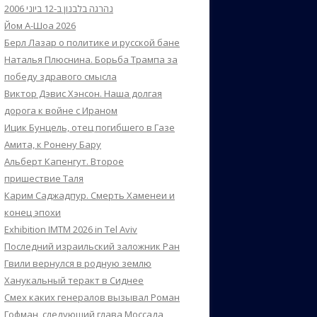
נהרגה בלבנון ב-12 ביוני 2006
Йом А-Шоа 2026
Берл Лазар о политике и русской бане
Наталья Плюснина. Борьба Трампа за
победу здравого смысла
Виктор Дэвис Хэнсон. Наша долгая
дорога к войне с Ираном
Ицик Бунцель, отец погибшего в Газе
Амита, к Ронену Бару
Альберт Капенгут. Второе
пришествие Таля
Карим Саджадпур. Смерть Хаменеи и
конец эпохи
Exhibition IMTM 2026 in Tel Aviv
Последний израильский заложник Ран
Гвили вернулся в родную землю
Ханукальный теракт в Сиднее
Смех каких генералов вызывал Роман
Гофман, следующий глава Моссада