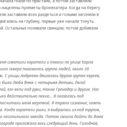
сначала гнали по пристани, а потом заставляли
и нацелены пулеметы бронекатера. Когда на берегу
ели заставили всех раздеться и голыми загоняли в
вигались на глубину, первые уже начали тонуть.
ой. Остальных поливали свинцом, потом добивали
еня схватили каратели и повели по улице Карла
оло сквера показалась группа людей, около 30
. С улицы Андреева двигалась другая группа евреев,
их была Люба Янюк с четырьмя детьми, Евсей
й, его вели под руки, Нахим Гренадер и другие. Нас
было действительно пекло… Я оказалась под
осчитали меня мертвой. Я теряла сознание, опять
а. Когда каратели ушли, я выбралась из-под трупов,
до лесопильного завода. Потом смогла дойти до дома
огороде пролежала весь следующий день. Голодная,