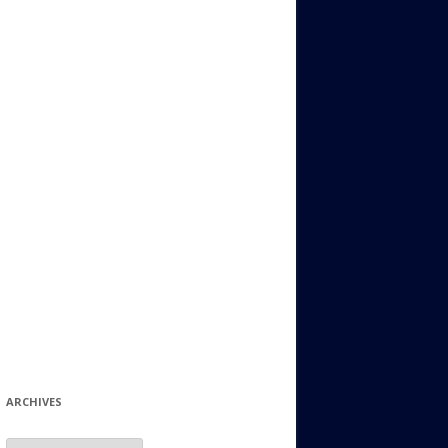
ИДИШ
СТАЛЬНОЙ МИР
ЕВРЕЙСКИЕ ПРИТЧИ
НЫЙ ТЕРРОРИЗМ
ОНИ ОСТАВИЛИ СВОЙ СЛЕД В
ИСТОРИИ
ИНТЕРЕСНЫЕ СУДЬБЫ
ЕВРЕЙСКОЕ
КОЛЛЕКЦИОНИРОВАНИЕ:
ФИЛАТЕЛИЯ, ЗНАЧКИ И ДР.
МАТЕРИАЛЫ НА РАЗНЫЕ ТЕМЫ
ГЕНЕАЛОГИЯ И ПОИСКИ КОРНЕЙ
ARCHIVES
Archives