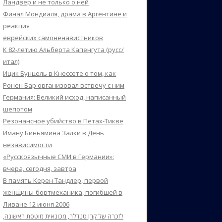
Ландвер и не только о ней
Финал Мондиаля, драма в Аргентине и
реакция
еврейских самоненавистников
К 82-летию Альберта Капенгута (русс/
итал)
Ицик Бунцель в Кнессете о том, как
Ронен Бар организовал встречу с ним
Германия: Великий исход, написанный
шепотом
Резонансное убийство в Петах-Тикве
Иману Биньямина Залки в День
независимости
«Русскоязычные СМИ в Германии»:
вчера, сегодня, завтра
В память Керен Тандлер, первой
женщины-бортмеханика, погибшей в
Ливане 12 июня 2006
לזכרה של קרן טנדלר, מכונאית מוטסת ראשונה,