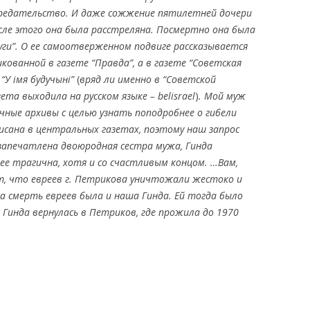
предательство. И даже сожжение пятилетней дочери
сле этого она была расстреляна. Посмертно она была
уги
”
. О ее самоотверженном подвиге рассказывается
ликованной в газете
“
Правда
”
, а
в газете “Советская
я
“
У імя будучыні
”
(
вряд ли именно в “Советской
зета выходила на русском языке – belisrael
)
.
Мой муж
чные архивы с целью узнать поподробнее о гибели
исана в центральных газетах, поэтому наш запрос
запечатлена двоюродная сестра мужа, Гинда
нее трагична, хотя и со счастливым концом. …Вам,
т, что евреев г. Петрикова уничтожали жестоко и
на смерть евреев была и наша Гинда. Ей тогда было
 Г
инда вернулась в Петриков, где прожила до 1970