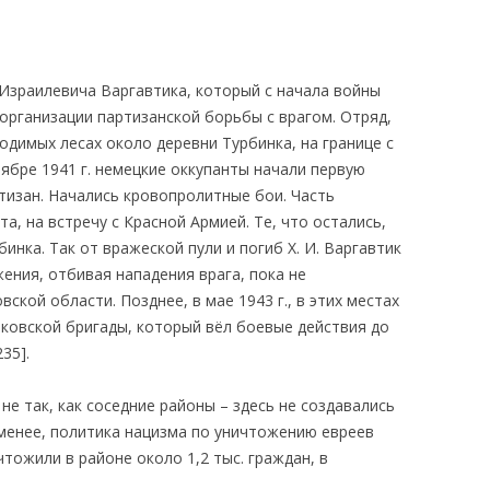
Израилевича Варгавтика, который с начала войны
организации партизанской борьбы с врагом. Отряд,
одимых лесах около деревни Турбинка, на границе с
ябре 1941 г. немецкие оккупанты начали первую
тизан. Начались кровопролитные бои. Часть
а, на встречу с Красной Армией. Те, что остались,
бинка. Так от вражеской пули и погиб Х. И. Варгавтик
жения, отбивая нападения врага, пока не
ской области. Позднее, в мае 1943 г., в этих местах
иковской бригады, который вёл боевые действия до
235].
не так, как соседние районы – здесь не создавались
е менее, политика нацизма по уничтожению евреев
тожили в районе около 1,2 тыс. граждан, в