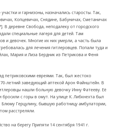
 участки и гарнизоны, назначались старосты. Так,
вичах, Копцевичах, Снядине, Бабуничах, Сметаничах
77]. В деревне Свобода, неподалеку от городского
здали специальные лагеря для детей. Там
в и девочек. Многие их них умерли, а часть была
требовалась для лечения гитлеровцев. Попали туда и
йлах, Мария и Лиза Бердник из Петрикова и Феня
ад петриковскими евреями. Так, был жестоко
 70-летний заведующий аптекой Арон Файнштейн. В
гитлеровцы нашли больную девочку Инну Фатееву. Её
 бросили с горы в омут. На улице К. Либкнехта был
н. Блюму Герцулину, бывшую работницу амбулатории,
том расстреляли.
тво на берегу Припяти 14 сентября 1941 г.