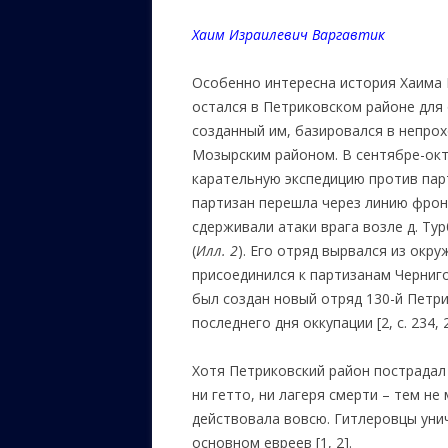
Хаим Израилевич Варгавтик
Особенно интересна история Хаима 
остался в Петриковском районе для 
созданный им, базировался в непрох
Мозырским районом. В сентябре-окт
карательную экспедицию против пар
партизан перешла через линию фронт
сдерживали атаки врага возле д. Тур
(
Илл. 2
). Его отряд вырвался из окру
присоединился к партизанам Чернигов
был создан новый отряд 130-й Петр
последнего дня оккупации [2, с. 234, 
Хотя Петриковский район пострадал 
ни гетто, ни лагеря смерти – тем н
действовала вовсю. Гитлеровцы унич
основном евреев [1, 2].