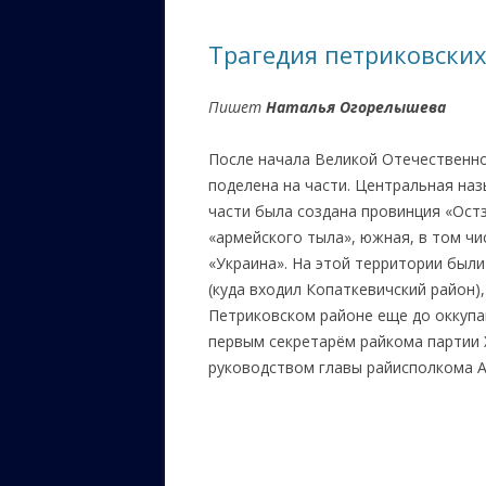
ЕВРЕЙС
Трагедия петриковских
КАЛИНК
Пишет
Наталья Огорелышева
ОЗАРИ
ИНФОРМ
После начала Великой Отечественно
САЙТУ
поделена на части. Центральная наз
части была создана провинция «Ост
ВАШИ П
«армейского тыла», южная, в том ч
«Украина». На этой территории был
(куда входил Копаткевичский район), 
Петриковском районе еще до оккупац
первым секретарём райкома партии Х
руководством главы райисполкома А