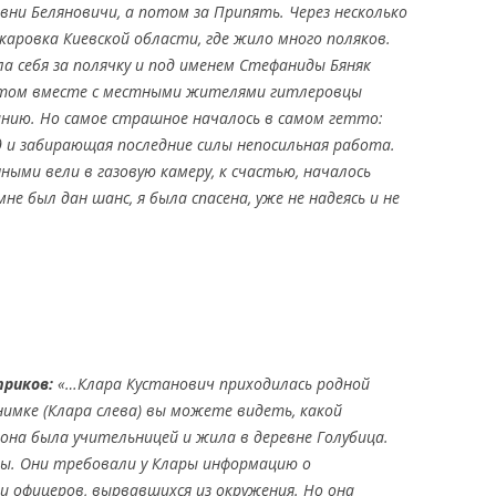
евни Беляновичи, а потом за Припять. Через несколько
акаровка Киевской области, где жило много поляков.
ла себя за полячку и под именем Стефаниды Бяняк
отом вместе с местными жителями гитлеровцы
анию.
Но самое страшное началось в самом гетто:
 и забирающая последние силы непосильная работа.
нными вели в газовую камеру, к счастью, началось
не был дан шанс, я была спасена, уже не надеясь и не
триков:
«…Клара Кустанович приходилась родной
имке (Клара слева) вы можете видеть, какой
она была учительницей и жила в деревне Голубица.
ы. Они требовали у Клары информацию о
 офицеров, вырвавшихся из окружения. Но она