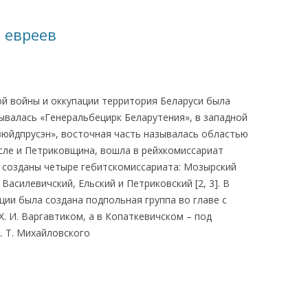
КАЯ ЖИЗНЬ В
 евреев
ОВИЧАХ СЕЙЧАС
ЧИ
АЦИЯ К СТАРОМУ
й войны и оккупации территория Беларуси была
ывалась «Генеральбецирк Беларутения», в западной
зюйдпрусэн», восточная часть называлась областью
ИСЬМА
ОТЗЫВЫ, ПРЕДЛОЖЕНИЯ,
исле и Петриковщина, вошла в рейхкомиссариат
УТОЧНЕНИЯ, ДОПОЛНЕНИЯ
и созданы четыре гебитскомиссариата: Мозырский
Василевичский, Ельский и Петриковский [2, 3]. В
КТО КОГО ИЩЕТ
ии была создана подпольная группа во главе с
. И. Варгавтиком, а в Копаткевичском – под
. Т. Михайловского