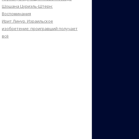
Шошана Цуриэль-Штерн:
Воспоминания
Ирит Линур. Израильское
изобретение: проигравший получает
всё