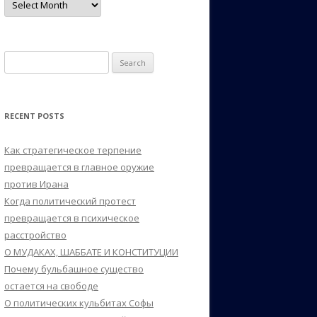
Search
for:
RECENT POSTS
Как стратегическое терпение
превращается в главное оружие
против Ирана
Когда политический протест
превращается в психическое
расстройство
О МУДАКАХ, ШАББАТЕ И КОНСТИТУЦИИ
Почему бульбашное существо
остается на свободе
О политических кульбитах Софы