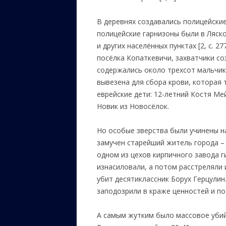
В деревнях создавались полицейские
полицейские гарнизоны были в Ляско
и других населённых пунктах [2, с. 2
посёлка Копаткевичи, захватчики со
содержались около трехсот мальчико
вывезена для сбора крови, которая 
еврейские дети: 12-летний Костя Ме
Новик из Новосёлок.
Но особые зверства были учинены н
замучен старейший житель города –
одном из цехов кирпичного завода 
изнасиловали, а потом расстреляли и
убит десятиклассник Борух Герцули
заподозрили в краже ценностей и по
А самым жутким было массовое убийс