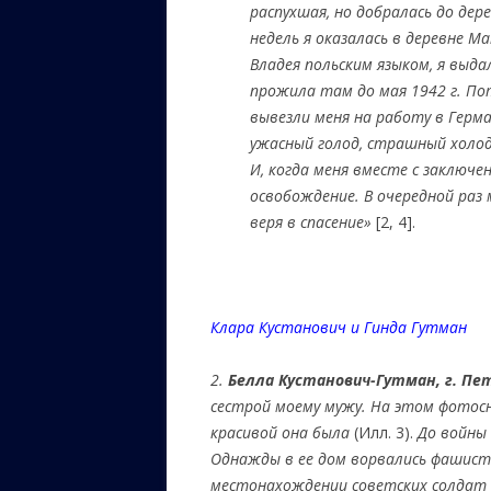
распухшая, но добралась до дер
недель я оказалась в деревне М
Владея польским языком, я выда
прожила там до мая 1942 г. П
вывезли меня на работу в Герм
ужасный голод, страшный холод
И, когда меня вместе с заключе
освобождение. В очередной раз м
веря в спасение
»
[2, 4].
Клара Кустанович и Гинда Гутман
2.
Белла Кустанович-Гутман, г. Пе
сестрой моему мужу. На этом фотосн
красивой она была
(Илл. 3).
До войны 
Однажды в ее дом ворвались фашист
местонахождении советских солдат и