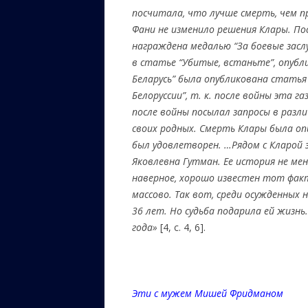
посчитала, что лучше смерть, чем 
Фани не изменило решения Клары. По
награждена медалью
“
За боевые засл
в статье
“
Убитые, встаньте
”
, опуб
Беларусь” была опубликована стать
Белоруссии”, т. к. после войны эта га
после войны посылал запросы в разли
своих родных. Смерть Клары была оп
был удовлетворен.
…Рядом с Кларой 
Яковлевна Гутман. Ее история не ме
наверное, хорошо известен тот фак
массово. Так вот, среди осужденных 
36 лет. Но судьба подарила ей жизнь.
года
»
[4, с. 4, 6].
Эти с мужем Мишей Фридманом