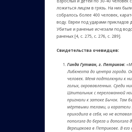
Взрослых и детей по 30-40 человек 
ложиться лицом в грязь. На них был
собралось более 400 человек, карат
воду. Евреи под ударами прикладов д
Убитые и раненые исчезали под вод
раненых [4, с. 275, с. 276, с. 289].
Свидетельства очевидцев:
Гинда Гутман, г. Петриков
:
«М
Либкнехта до центра города. Ок
человек. Меня подтолкнули к ним
голых, окровавленных. Среди н
Шпитальник с переломанной ного
пригнали к затоке Бычок. Там 
мёртвыми телами, и каратели п
приходила в себя, но не вставал
поползла до берега и доползла 
Верещакова в Петрикове. В его 