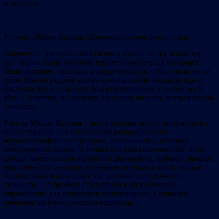
и смешны.
Рисунок
Майры Калман «Принципы неопределенности»
Надпись на рисунке: «Мы сидим в кухне, но мы знаем, где
мы. Мы на земле, которую терзает бесконечный конфликт.
Наша история – трагедия и сердечная боль… Но сейчас не об
этом. Мы обсуждаем, кто из кузенов самый большой идиот
(оказывается, я в списке). Мы разговариваем о любви моей
тёти к Толстому и Горькому. Здесь они на фото, снятым женой
Толстого…»
Работы Майры Калман – нечто среднее между литературой и
иллюстрацией, она считает себя репортёром или
журналисткой-иллюстратором, вдохновляясь деталями
повседневной жизни. И пишет она действительно обо всём:
собаки, американская история и демократия, алфавит, правила
еды, теракт 11 сентября, семейные легенды и фото, моды и
путешествия, магия объектов, великие исторические
личности… А правила стилистики в классическом
справочнике для редакторов иллюстрирует, к примеру,
сценками из венецианского карнавала.