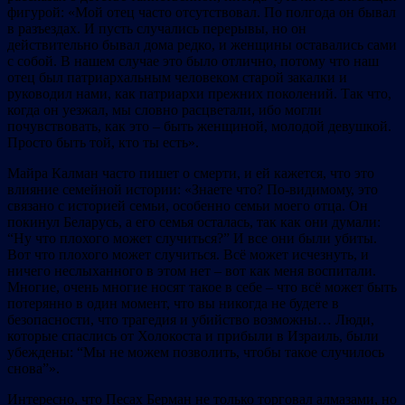
фигурой: «Мой отец часто отсутствовал. По полгода он бывал
в разъездах. И пусть случались перерывы, но он
действительно бывал дома редко, и женщины оставались сами
с собой. В нашем случае это было отлично, потому что наш
отец был патриархальным человеком старой закалки и
руководил нами, как патриархи прежних поколений. Так что,
когда он уезжал, мы словно расцветали, ибо могли
почувствовать, как это – быть женщиной, молодой девушкой.
Просто быть той, кто ты есть».
Майра Калман часто пишет о смерти, и ей кажется, что это
влияние семейной истории: «Знаете что? По-видимому, это
связано с историей семьи, особенно семьи моего отца. Он
покинул Беларусь, а его семья осталась, так как они думали:
“Ну что плохого может случиться?” И все они были убиты.
Вот что плохого может случиться. Всё может исчезнуть, и
ничего неслыханного в этом нет – вот как меня воспитали.
Многие, очень многие носят такое в себе – что всё может быть
потерянно в один момент, что вы никогда не будете в
безопасности, что трагедия и убийство возможны… Люди,
которые спаслись от Холокоста и прибыли в Израиль, были
убеждены: “Мы не можем позволить, чтобы такое случилось
снова”».
Интересно, что Песах Берман не только торговал алмазами, но