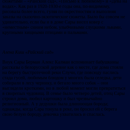
сюжетами – «Райский сад», «Письмо к любимому» и «Дева на
водах». Как раз в 1920-1930-е годы она, по-видимому,
рисовала более всего, гуляя по окрестностям и выполняя
заказы на сказочно-экзотические сюжеты. Было бы совсем не
удивительно, если бы и в доме Сары висел ковер с
«неместным» синим небом, улыбчивыми слуцкими львами,
крупными хищными птицами и пальмами.
А
лена Киш «Райский сад»
Внук Сары Берман Алекс Калман вспоминает бабушкины
рассказы о белорусской деревне как о месте, где дома стояли
на берегу быстротечной реки Случи, где повсюду паслись
стада гусей, любимым блюдом у многих была селедка, дети
собирали в лесу чернику, и бегало много собак – они
выглядели кроткими, но в любой момент могли превратиться
в свирепых чудовищ. В семье было четверо детей, отец Сары
строил дома, любил картошку и был чрезвычайно
религиозный. А у дедушки была длиннющая борода;
однажды, когда Сара тонула в реке, он бросил ей с берега
свою белую бороду, девочка ухватилась и спаслась.