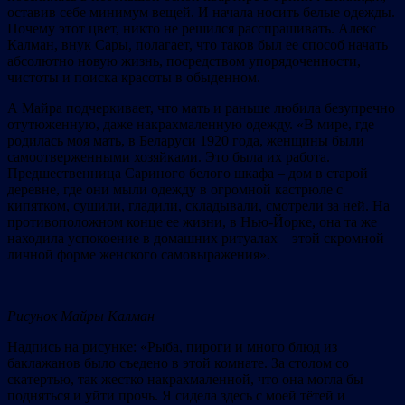
оставив себе минимум вещей. И начала носить белые одежды.
Почему этот цвет, никто не решился расспрашивать. Алекс
Калман, внук Сары, полагает, что таков был ее способ начать
абсолютно новую жизнь, посредством упорядоченности,
чистоты и поиска красоты в обыденном.
А Майра подчеркивает, что мать и раньше любила безупречно
отутюженную, даже накрахмаленную одежду. «В мире, где
родилась моя мать, в Беларуси 1920 года, женщины были
самоотверженными хозяйками. Это была их работа.
Предшественница Сариного белого шкафа – дом в старой
деревне, где они мыли одежду в огромной кастрюле с
кипятком, сушили, гладили, складывали, смотрели за ней. На
противоположном конце ее жизни, в Нью-Йорке, она та же
находила успокоение в домашних ритуалах – этой скромной
личной форме женского самовыражения».
Рисунок
Майры Калман
Надпись на рисунке: «Рыба, пироги и много блюд из
баклажанов было съедено в этой комнате. За столом со
скатертью, так жестко накрахмаленной, что она могла бы
подняться и уйти прочь. Я сидела здесь с моей тётей и