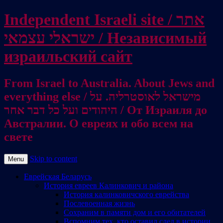
Independent Israeli site / אתר
ישראלי עצמאי / Независимый
израильский сайт
From Israel to Australia. About Jews and
everything else / מישראל לאוסטרליה. על
היהודים ועל כל דבר אחר / От Израиля до
Австралии. О евреях и обо всем на
свете
Skip to content
Menu
Еврейская Беларусь
История евреев Калинкович и района
История калинковичского еврейства
Послевоенная жизнь
Сохраним в памяти дом и его обитателей
Вспомним тех, кто оставил след в истории