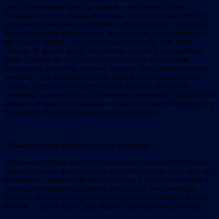
снега и цветущих садов до сливок и отбеленного льна.
Рубашки, свитера, брюки, костюмы, носки и нижнее белье, с
редкими нотами бледно-розового или цвета кофе с молоком.
Кучки простынь и наволочек, белых-белых, отутюженных и
хрустящих. Внизу – ряд элегантных сапожек, чуть более
тёмных. И другие вещи, что обычно держат в гардеробных, –
духи «Шанель № 19», картонная коробка с карточками
записанных рецептов, письма, блокнот, терка для картофеля,
чемодан «Луи Вюиттон», утюг, клубок бело-красно-белой
тесьмы. Перед лицом зрителя алый шерстяной помпон –
потянешь, и зажжётся свет. Выставка называется «Шкаф Сары
Берман», и аудиогид поясняет: «Сара родилась в Беларуси, и в
последние годы жизни она носила всё белое».
«Шкаф внутри» Майры и Алекса Калманов
Минималистичная выставка привлекает внимание не только
скромностью на фоне роскоши соседних комнат, но и тем, что
её героиня – не политик, не кинозвезда и не образец стиля, а
никому не известная уроженка Беларуси и эмигрантка из
Израиля. Выставку подготовили художники Майра и Алекс
Калман – дочь и внук Сары Берман, девочки со Случчины.