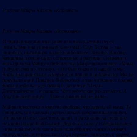
Рисунок Майры Калман «Карнавал»
Рисунок Майры Калман «Костюшко»
И почти в каждом интервью или выступлении перед
читателями она упоминает свою мать Сару Берман – как
личность, оказавшую на неё наибольшее влияние. Вообще,
женщины в семье были остроумные и разумные, и именно
мать привела Майру в библиотеку. Майра вспоминает: «Мама
побудила меня к чтению, и это было важно в нашей семье.
Когда мы приехали в Америку, то пошли в библиотеку. Мы не
покупали книг. Пошли в библиотеку и там читали все подряд.
Когда я добралась до буквы L, до книги “Пеппи
Длинныйчулок”, я сказала: “Вот работа как раз для меня. Я
буду писательницей”. Даже и сомнений не было».
Майра повествует о чувстве свободы, что дарила ей мама. Та
говорила, что каждый должен делать собственные ошибки,
что важно быть самостоятельной, и рассказывала смешные
истории из прошлой жизни. Дерзость, отвагу и безразличие к
«правильному» лучше всего иллюстрирует карта Америки,
которую как-то нарисовала Сара Берман: «конечно, в форме