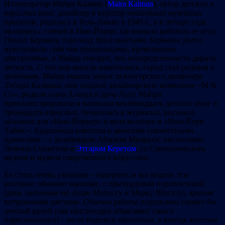
Иллюстратор Майра Калман (
Maira Kalman
), автор детских и
взрослых книг, дизайнер и куратор нескольких музейных
проектов, родилась в Тель-Авиве в 1949 г., а в четыре года
оказалась с семьей в Нью-Йорке, где выпало работать ее отцу
Песаху Берману, торговцу бриллиантами. Берманы долго
чувствовали себя там пришельцами, временными
обитателями, и Майра говорит, что неопределенность дарила
легкость. С тех пор многое изменилось, город стал родным и
любимым, Майра вышла замуж за венгерского дизайнера
Тибора Калмана, они создали дизайнерскую компанию «M &
Co», родили сына Алекса и дочь Лулу. Майра
проиллюстрировала и написала восемнадцать детских книг и
тринадцать взрослых, печаталась в журналах, рисовала
обложки для «Нью-Йоркер» и вела колонки в «Нью-Йорк
Таймс». Художница известна и многими совместными
проектами – с дизайнером Айзеком Мизрахи, писателями
Лемони Сникетом и
Этгаром Керетом
, со Смитсоновским
музеем и музеем современного искусства.
Ее стиль очень узнаваем – наверное, и вы видели эти
рисунки: обманно наивные, с причудливой перспективой
(дань любимым ею Анри Матиссу и Марку Шагалу), яркими
витражными цветами. Обычно работы подписаны словно бы
детской рукой (так шестигодки объясняют смысл
нарисованного) – но ее подписи ироничны, а иногда жестоки