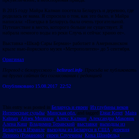
В 2015 году Майра Калман посетила Беларусь и деревню, где
родилась ее мама. Я спросила о том, как это было, и Майра
написала: «Поездка в Беларусь была очень трогательной.
Путешествие в место, которого больше не существует. Я
набрала немного воды из реки Случь и сейчас храню ее».
Выставка «Шкаф Сары Берман» работает в Американском
крыле нью-йоркского музея «Метрополитен» до 5 сентября.
Оригинал
Перевод с белорусского –
belisrael.
info
. Просьба не публиковать
на других сайтах без согласования с редакцией
Опубликовано 15.08.2017 22:52
This entry was posted in
Беларусь и евреи
,
Из глубины веков
,
Интересные судьбы
,
Минская обл.
and tagged
Etgar Keret
,
Maira
Kalman
,
Айзек Мизрахи
,
Алекс Калман
,
Александра Маковик
,
Алена Киш
,
Владимир Теравский
,
выставки
,
выходцы из
Беларуси в Израиле
,
выходцы из Беларуси в США
,
деревня
Ленино (Романово)
,
евреи Случчины
,
Кика Шонфельд
,