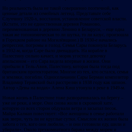
Но реальность была не такой совершенно поэтичной, как
ценные детали из семейных легенд. Представьте себе
Случчину 1920-х, восстания, установление советской власти.
(Кстати, это не единственная деревня Романово,
переименованная в деревню Ленино в Беларуси, – еще одна
такая же топонимическая то ли шутка, то ли казус, произошла
в Горецком районе на Могилёвщине.) В 1930-е начались
репрессии, погромы и голод. Семья Сары покинула Беларусь
в 1932-м, когда Саре было двенадцать. На корабле в
Палестину сильно качает, и моряк угостил девочку
апельсином – его Сара видела впервые в жизни. Они
прибыли в Тель-Авив, Палестину, которая была тогда под
британским протекторатом. Многие из тех, кто остался, семья
и земляки, погибли. Односельчанин Сары Берман композитор
Владимир Теравский был расстрелян в 1938 году как шпион.
Автор «Девы на водах» Алена Киш утонула в реке в 1949-м.
Новая жизнь в Палестине тоже разворачивалась на берегу –
уже не реки, а море. Они снова жили в скромной хате,
которую со всех сторон обдували ветра и засыпал песок.
Майра Калман повествует: «Все женщины в семье работали
как звери, чуть ли не круглые сутки. Смыслом их жизни была
забота о тех, кого они любили, – и они готовили еду, шили и
убирали». Около трехкомнатного барака между морем и