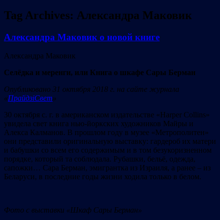
Tag Archives:
Александра Маковик
Александра Маковик о новой книге
Александра Маковик
Селёдка и меренг
и
, или Книга о шкафе Сары Берман
Опубликовано
31 октября 2018
г. на сайте журнала
«
ПрайдзіСвет
»
30 октября с. г. в американском издательстве «Harper Collins»
увидела свет книга нью-йоркских художников Майры и
Алекса Калманов. В прошлом году в музее «Метрополитен»
они представили оригинальную выставку: гардероб их матери
и бабушки со всем его содержимым и в том безукоризненном
порядке, который та соблюдала. Рубашки, бельё, одежда,
сапожки… Сара Берман, эмигрантка из Израиля, а ранее – из
Беларуси, в последние годы жизни ходила только в белом.
Фото с выставки
«
Шкаф Сары Берман
»