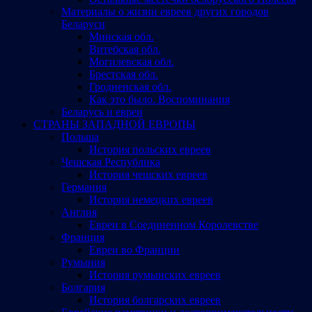
Материалы о жизни евреев других городов
Беларуси
Минская обл.
Витебская обл.
Могилевская обл.
Брестская обл.
Гродненская обл.
Как это было. Воспоминания
Беларусь и евреи
СТРАНЫ ЗАПАДНОЙ ЕВРОПЫ
Польша
История польских евреев
Чешская Республика
История чешских евреев
Германия
История немецких евреев
Англия
Евреи в Соединенном Королевстве
Франция
Евреи во Франции
Румыния
История румынских евреев
Болгария
История болгарских евреев