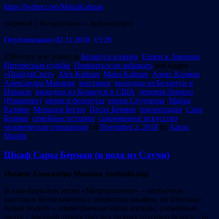
https://twitter.com/MairaKalman
(
перевод с белорусского –
belisrael.info
)
Опубликовано 02.11.2018 15:29
This entry was posted in
Беларусь и евреи
,
Евреи в Америке
,
Интересные судьбы
,
Помнить и не забывать
and tagged
«ПрайдзіСвет»
,
Alex Kalman
,
Maira Kalman
,
Алекс Калман
,
Александра Маковик
,
выставки
,
выходцы из Беларуси в
Израиле
,
выходцы из Беларуси в США
,
деревня Ленино
(Романово)
,
евреи и белорусы
,
евреи Случчины
,
Майра
Калман
,
Менахем Бегин
,
Песах Берман
,
презентации
,
Сара
Берман
,
семейные истории
,
современное искусство
,
человеческие отношения
on
November 2, 2018
by
Aaron
Shustin
.
Шкаф Сары Берман (и вода из Случи)
Пишет Александра Маковик (svaboda.org)
В нью-йоркском музее «Метрополитен» – необычная
выставка. Белая комната с открытым шкафом, на блестяще-
белых полках – симметричные кипы одежды, сложенные
почти с военной точностью, все разных оттенков белого – от