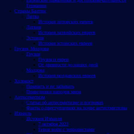
Еврейские памятники и достопримечательности
Германии
Страны Балтии
Литва
История литовских евреев
Латвия
История латвийских евреев
Эстония
История эстонских евреев
Грузия, Молдова
Грузия
Грузия и евреи
От древности до наших дней
Молдова
История молдавских евреев
Холокост
Помнить и не забывать
Праведники народов мира
Антисемитизм
Статьи об антисемитизме и погромах
Факты о преступлениях на почве антисемитизма
Израиль
История Израиля
7 октября 2023
Герои войн с террористами