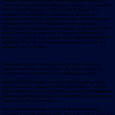
называет себя
visual storyteller
, визуальной рассказчицей. И
если в прежних интервью художница говорила, что её мама из
России (или абстрактно – из Восточной Европы), то в
последние годы Калман всегда называет Беларусь. В
интервью она говорит: «На самом деле моё творчество берет
истоки в детстве. Впрочем, многие могут сказать так о
собственной жизни, но истоки моей работы – в детстве моей
матери, в Беларуси. Поэтому я бесконечно возвращаюсь к
нему – к историям, свету, воздуху, морю, кафейням, парению
занавесок. Поэтому я всё время пишу и рисую об этом, и с
недавних пор – всё чаще».
В маленькой деревне Ленино в Беларуси жила большая и
относительно счастливая семья… Да, были погромы.
Да
,
была
бедность
. Но жизнь была не такой
уж
и плохой
Майра Калман несколько лет назад посетила родные места
своих родителей – деревню Ленино (Романово) в Слуцком
районе, родину матери, и деревню отца неподалеку. Майрины
родители покинули Беларусь по отдельности, а встретились и
поженились уже в Палестине.
Отец, торговец алмазами, остается в её произведениях и
рассказах о детстве таинственной, иногда чуть ли не зловещей