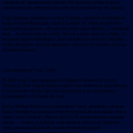
слушала её жизненные советы. Не сказать, чтобы я знала
сейчас больше, чем прежде, хотя иногда кажется, что знаю».
Сара Берман, женщина из-под Слуцка, прожила оставшиеся
годы на нью-йоркской улице Горацио. Ее образ жизни был
идеально продуман. «Я иду покупать один лимон, – говорила
она. – А потом иду на почту. Потом я вяжу свитер собаке. А
на ужин будут блинчики». Она смотрела в окно на Эмпайр-
Стейт-Билдинг, любила фильмы с Фредом Астером и иногда
путешествовала.
Сара Берман в Риме, 1994
В 2004 году Сара выбралась в Израиль навестить сестру
Шошану. Они гуляли вдоль моря и ели лимонное мороженое.
Следующим утром Сара не проснулась и не спустилась
позавтракать. Ей было 84 года.
Когда Майра Калман и вторая дочь Сары, дизайнер одежды
Кика Шонфельд, разбирали материнский белый шкаф, они в
один голос сказали: «Как в музее!» В конце концов, каждая
жизнь – сюжет, а дорогие нам вещи и способ их хранить –
тема для экспозиции. И это не сентиментальное
преувеличение, а неоспоримая правда.