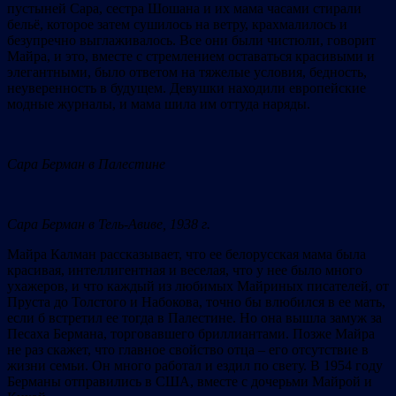
пустыней Сара, сестра Шошана и их мама часами стирали
бельё, которое затем сушилось на ветру, крахмалилось и
безупречно выглаживалось. Все они были чистюли, говорит
Майра, и это, вместе с стремлением оставаться красивыми и
элегантными, было ответом на тяжелые условия, бедность,
неуверенность в будущем. Девушки находили европейские
модные журналы, и мама шила им оттуда наряды.
Сара Берман в Палестине
Сара Берман в Тель-Авиве, 1938 г.
Майра Калман рассказывает, что ее белорусская мама была
красивая, интеллигентная и веселая, что у нее было много
ухажеров, и что каждый из любимых Майриных писателей, от
Пруста до Толстого и Набокова, точно бы влюбился в ее мать,
если б встретил ее тогда в Палестине. Но она вышла замуж за
Песаха Бермана, торговавшего бриллиантами. Позже Майра
не раз скажет, что главное свойство отца – его отсутствие в
жизни семьи. Он много работал и ездил по свету. В 1954 году
Берманы отправились в США, вместе с дочерьми Майрой и