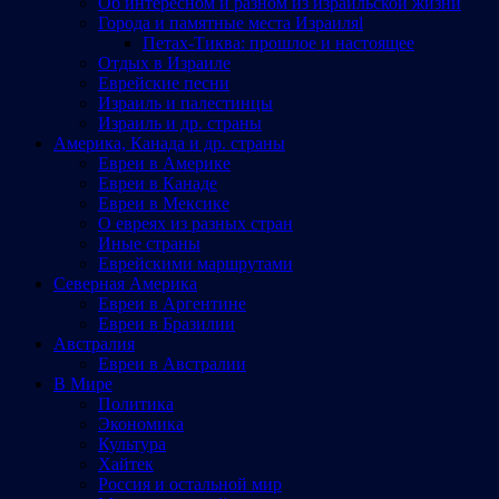
Об интересном и разном из израильской жизни
Города и памятные места Израиляl
Петах-Тиква: прошлое и настоящее
Отдых в Израиле
Еврейские песни
Израиль и палестинцы
Израиль и др. страны
Америка, Канада и др. страны
Евреи в Америке
Евреи в Канаде
Евреи в Мексике
О евреях из разных стран
Иные страны
Еврейскими маршрутами
Северная Америка
Евреи в Аргентине
Евреи в Бразилии
Австралия
Евреи в Австралии
В Мире
Политика
Экономика
Культура
Хайтек
Россия и остальной мир