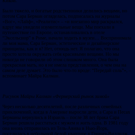
Кикой.
Было тяжело, и богатые родственники делились вещами, но
потом Сара Берман огляделась, подписалась на журналы
«Вог», «Лайф», «Реалитис» – «и внезапно мир раскрылся,
вдруг мы увидели изумительные вещи. Мы поехали в
путешествие по Европе, останавливались в отеле
“Эксельсиор” в Риме, начали ходить в музеи… Воспринимала
ли моя мама, Сара Берман, эстетические и дизайнерские
принципы, как и я? Нет, отнюдь нет. Я полагаю, что она
просто хотела окружать себя красивыми вещами. Но мы
никогда не говорили об этом слишком много. Она была
прекрасная мать, но я не имела представления, о чем она на
самом деле думает. Это было что-то вроде: “Передай соль”», –
вспоминает Майра Калман.
Рисунок
Майры Калман «
Ф
ермерски
й
рынок зимой»
Через несколько десятилетий, после различных семейных
приключений, когда в Америке выросли дети, а Сара и Песах
Берманы вернулись в Израиль – после 38 лет брака Сара
Берман решила расстаться с мужем и жить одна. В 1981 году
она вновь отправилась из Тель-Авива в Нью-Йорк,
поселилась в небольшой белой квартире в Гринич-Виллидж,