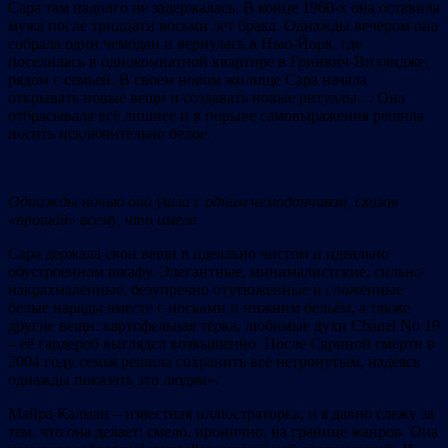
Сара там надолго не задержалась. В конце 1960-х она оставила
мужа после тридцати восьми лет брака. Однажды вечером она
собрала один чемодан и вернулась в Нью-Йорк, где
поселилась в однокомнатной квартире в Гринвич-Виллидже,
рядом с семьей. В своем новом жилище Сара начала
открывать новые вещи и создавать новые ритуалы… Она
отбрасывала всё лишнее и в порыве самовыражения решила
носить исключительно белое.
Однажды ночью она ушла с одн
им чемоданчиком
, сказав
«
прощай
»
всему, что имела
Сара держала свои вещи в идеально чистом и идеально
обустроенном шкафу. Элегантные, минималистские, сильно
накрахмаленные, безупречно отутюженные и сложенные
белые наряды вместе с носками и нижним бельём, а также
другие вещи: картофельная тёрка, любимые духи Chanel No 19
– её гардероб выглядел возвышенно. После Сариной смерти в
2004 году семья решила сохранить всё нетронутым, надеясь
однажды показать это людям».
Майра Калман – известная иллюстраторка, и я давно слежу за
тем, что она делает: смело, иронично, на границе жанров. Она