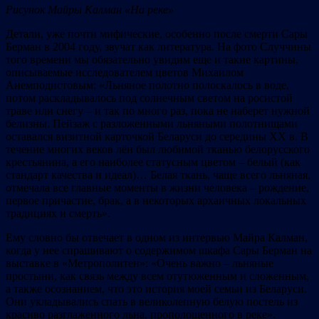
Рисунок
Майры Калман «На реке»
Детали, уже почти мифические, особенно после смерти Сары
Берман в 2004 году, звучат как литература. На фото Случчины
того времени мы обязательно увидим еще и такие картины,
описываемые исследователем цветов Михаилом
Анемподистовым: «Льняное полотно полоскалось в воде,
потом раскладывалось под солнечным светом на росистой
траве или снегу – и так по много раз, пока не наберет нужной
белизны. Пейзаж с разложенными льняными полотнищами
оставался визитной карточкой Беларуси до середины ХХ в. В
течение многих веков лён был любимой тканью белорусского
крестьянина, а его наиболее статусным цветом – белый (как
стандарт качества и идеал)… Белая ткань, чаще всего льняная,
отмечала все главные моменты в жизни человека – рождение,
первое причастие, брак, а в некоторых архаичных локальных
традициях и смерть».
Ему словно бы отвечает в одном из интервью Майра Калман,
когда у нее спрашивают о содержимом шкафа Сары Берман на
выставке в «Метрополитен»: «Очень важно – льняные
простыни, как связь между всем отутюженным и сложенным,
а также осознанием, что это история моей семьи из Беларуси.
Они укладывались спать в великолепную белую постель из
красиво разглаженного льна, прополощенного в реке».