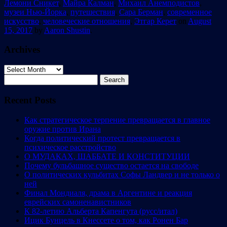
Лемони Сникет
,
Майра Калман
,
Михаил Анемподистов
,
музеи Нью-Йорка
,
путешествия
,
Сара Берман
,
современное
искусство
,
человеческие отношения
,
Этгар Керет
on
August
15, 2017
by
Aaron Shustin
.
Archives
Archives
Search
for:
Recent Posts
Как стратегическое терпение превращается в главное
оружие против Ирана
Когда политический протест превращается в
психическое расстройство
О МУДАКАХ, ШАББАТЕ И КОНСТИТУЦИИ
Почему бульбашное существо остается на свободе
О политических кульбитах Софы Ландвер и не только о
ней
Финал Мондиаля, драма в Аргентине и реакция
еврейских самоненавистников
К 82-летию Альберта Капенгута (русс/итал)
Ицик Бунцель в Кнессете о том, как Ронен Бар