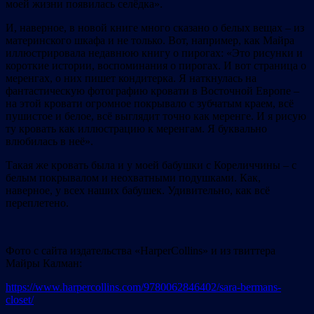
моей жизни появилась селёдка».
И, наверное, в новой книге много сказано о белых вещах – из
материнского шкафа и не только. Вот, например, как Майра
иллюстрировала недавнюю книгу о пирогах: «Это рисунки и
короткие истории, воспоминания о пирогах. И вот страница о
меренгах, о них пишет кондитерка. Я наткнулась на
фантастическую фотографию кровати в Восточной Европе –
на этой кровати огромное покрывало с зубчатым краем, всё
пушистое и белое, всё выглядит точно как меренге. И я рисую
ту кровать как иллюстрацию к меренгам. Я буквально
влюбилась в неё».
Такая же кровать была и у моей бабушки с Кореличчины – с
белым покрывалом и неохватными подушками. Как,
наверное, у всех наших бабушек. Удивительно, как всё
переплетено.
Фото с сайта издательства «HarperCollins» и из твиттера
Майры Калман:
https://www.harpercollins.com/9780062846402/sara-bermans-
closet/