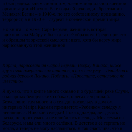
и был радикальным сионистом, членом подпольной военной
организации «Иргун». В те годы ей руководил брестчанин
Менахем Бегин – в 1940-е, по его собственному признанию,
террорист, а в 1970-е – лауреат Нобелевской премии мира.
Но книга – о маме, Саре Берман, женщине, которая
вдохновляла Майру и была для неё образцом. Среди прочего –
и образцом творческой смелости: взять хотя бы карту мира,
нарисованную этой женщиной.
Карта, нарисованная Сарой Берман
.
В
верху Канада, ниже
–
кружочки американских штатов, в нижнем углу
–
Тель-Авив и
родная деревня Ленино
. П
одпись:
«Простите
, оста
льное
не
известн
о»
Я думаю, что в книге много сказано и о бурлящей реке Случи,
о коварных белорусских собаках, о лесах с черникой.
Безусловно, там много и о сельди, поскольку в другом
интервью Майра Калман признается: «Ребёнком селёдку я
ненавидела. Никакой селёдки! Пока однажды, лет десять
назад, не проснулась и не влюбилась в сельдь. Моя семья из
Беларуси, и мы ели много селёдки. В детстве я её терпеть не
могла, а теперь не могу насладиться. Я так счастлива, что в