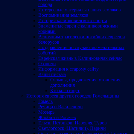
города
Интересные материалы наших земляков
Воспоминания земляков
История калинковичского спорта
Знаменитые евреи с калинковичскими
корнями
Вспомним трагически погибших евреев и
белорусов
Поздравления по случаю знаменательных
событий
Еврейская жизнь в Калинковичах сейчас
Озаричи
Информация к старому сайту
Ваши письма
Отзывы, предложения, уточнения,
дополнения
Кто кого ищет
История евреев других городов Гомельщины
Гомель
Речица и Василевичи
Мозырь
Жлобин и Рогачев
Ельск, Петриков, Наровля, Туров
Светлогорск (Шатилки), Паричи
Остальные местечки белорусского Полесья