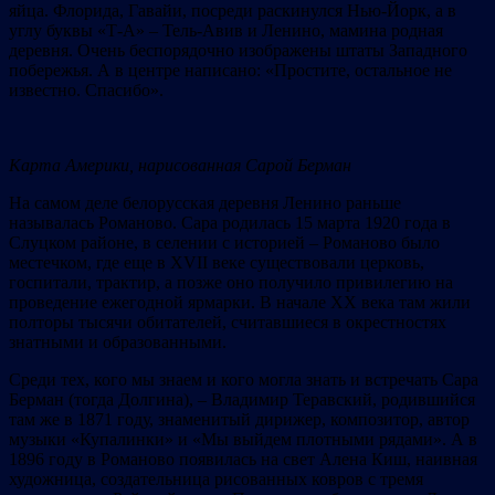
яйца. Флорида, Гавайи, посреди раскинулся Нью-Йорк, а в
углу буквы «Т-А» – Тель-Авив и Ленино, мамина родная
деревня. Очень беспорядочно изображены штаты Западного
побережья. А в центре написано: «Простите, остальное не
известно. Спасибо».
Карта Америки, нарисованная Сарой Берман
На самом деле белорусская деревня Ленино раньше
называлась Романово. Сара родилась 15 марта 1920 года в
Слуцком районе, в селении с историей – Романово было
местечком, где еще в XVII веке существовали церковь,
госпитали, трактир, а позже оно получило привилегию на
проведение ежегодной ярмарки. В начале XX века там жили
полторы тысячи обитателей, считавшиеся в окрестностях
знатными и образованными.
Среди тех, кого мы знаем и кого могла знать и встречать Сара
Берман (тогда Долгина), – Владимир Теравский, родившийся
там же в 1871 году, знаменитый дирижер, композитор, автор
музыки «Купалинки» и «Мы выйдем плотными рядами». А в
1896 году в Романово появилась на свет Алена Киш, наивная
художница, создательница рисованных ковров с тремя