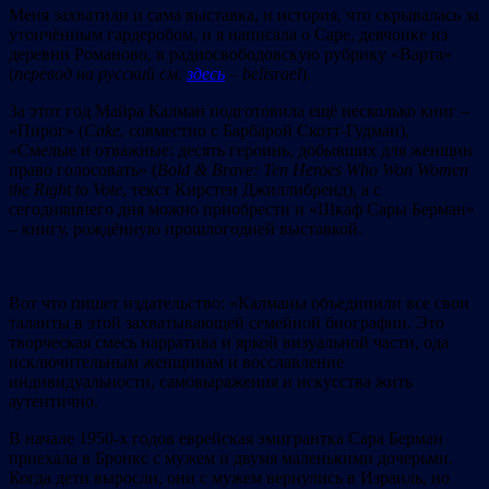
Меня захватили и сама выставка, и история, что скрывалась за
утончённым гардеробом, и я написала о Саре, девчонке из
деревни Романово, в радиосвободовскую рубрику «Варта»
(
перевод на русский см.
здесь
– belisrael
).
За этот год Майра Калман подготовила ещё несколько книг –
«Пирог» (
Cake
, совместно с Барбарой Скотт-Гудман),
«Смелые и отважные: десять героинь, добывших для женщин
право голосовать» (
Bold & Brave: Ten Heroes Who Won Women
the Right to Vote
, текст Кирстен Джиллибренд), а с
сегодняшнего дня можно приобрести и «Шкаф Сары Берман»
– книгу, рождённую прошлогодней выставкой.
Вот что пишет издательство: «Калманы объединили все свои
таланты в этой захватывающей семейной биографии. Это
творческая смесь нарратива и яркой визуальной части, ода
исключительным женщинам и восславление
индивидуальности, самовыражения и искусства жить
аутентично.
В начале 1950-х годов еврейская эмигрантка Сара Берман
приехала в Бронкс с мужем и двумя маленькими дочерьми.
Когда дети выросли, они с мужем вернулись в Израиль, но