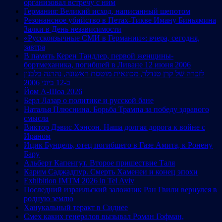
организовал встречу с ним
Германия: Великий исход, написанный шепотом
Резонансное убийство в Петах-Тикве Иману Биньямина
Залки в День независимости
«Русскоязычные СМИ в Германии»: вчера, сегодня,
завтра
В память Керен Тандлер, первой женщины-
бортмеханика, погибшей в Ливане 12 июня 2006
לזכרה של קרן טנדלר, מכונאית מוטסת ראשונה, נהרגה בלבנון
ב-12 ביוני 2006
Йом А-Шоа 2026
Берл Лазар о политике и русской бане
Наталья Плюснина. Борьба Трампа за победу здравого
смысла
Виктор Дэвис Хэнсон. Наша долгая дорога к войне с
Ираном
Ицик Бунцель, отец погибшего в Газе Амита, к Ронену
Бару
Альберт Капенгут. Второе пришествие Таля
Карим Саджадпур. Смерть Хаменеи и конец эпохи
Exhibition IMTM 2026 in Tel Aviv
Последний израильский заложник Ран Гвили вернулся в
родную землю
Ханукальный теракт в Сиднее
Смех каких генералов вызывал Роман Гофман,