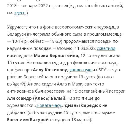
2018
—
январе 2022 гг., т.е. ещё до масштабных санкций,
см.
здесь
.)
Удручает, что на фоне всех экономических неурядиц в
Беларуси (килограмм обычного сыра в прошлом месяце
—
13-14 p., сейчас
—
18-20) продолжаются посадки по
надуманным поводам. Напомню, 11.03.2022
cхватили
википедиста
Марка Бернштейна
, 12-го ему выписали
15 суток. Не пожалел суд и д-ра филологических наук,
профессора
Аллу Кожинову
,
уволенную
из БГУ
—
чуть
раньше Бернштейна она получила 13 суток (вот-вот
выйдет?). А пока сидели Алла и Марк, за что-то
антивоенное был арестован на 15 оcтепенённый историк
Александр (Алесь) Белый
… и это я еще до
журналистки «
Новага часу
»
Дианы Середюк
не
добрался (отбыла трудные 15 суток; вместе с мужем
Евгением
Батурой
отпущена 18 марта).