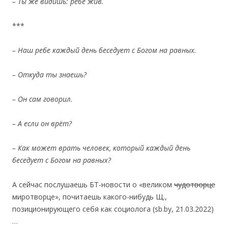
– Ты же видишь: ребе жив.
***
– Наш ребе каждый день беседует с Богом
на
равных.
– Откуда ты знаешь?
– Он сам говорил.
– А если он врёт?
– Как может врать человек, который каждый день
беседует с Богом на
равных?
А сейчас послушаешь БТ-новости о «великом
чудотворце
миротворце», почитаешь какого-нибудь Щ.,
позиционирующего себя как социолога (sb.by, 21.03.2022)
…