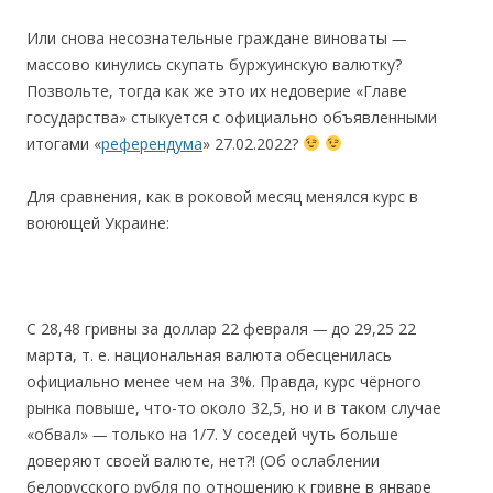
Или cнова несознательные граждане виноваты
—
массово кинулись скупать буржуинскую валютку?
Позвольте, тогда как же это их недоверие «Главе
государства» стыкуется с официально объявленными
итогами «
референдума
» 27.02.2022?
Для cравнения, как в роковой меcяц менялcя курc в
воюющей Украине:
С 28,48 гривны за доллар 22 февраля
—
до 29,25 22
марта, т. е. национальная валюта обесценилась
официально менее чем на 3%. Правда, курс чёрного
рынка повыше, что-то около 32,5, но и в таком случае
«обвал»
—
только на 1/7. У соседей чуть больше
доверяют своей валюте, нет?! (Об ослаблении
белорусского рубля по отношению к гривне в январе