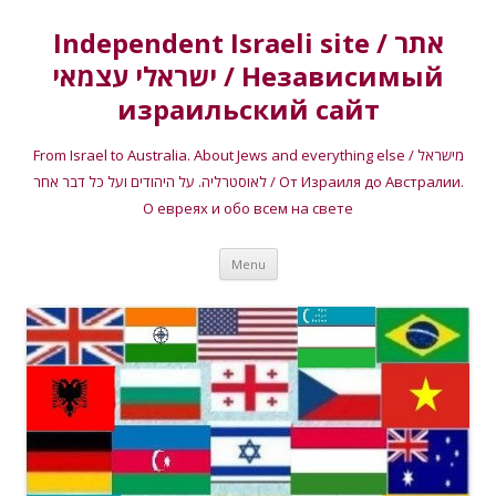
Independent Israeli site / אתר
ישראלי עצמאי / Независимый
израильский сайт
From Israel to Australia. About Jews and everything else / מישראל
לאוסטרליה. על היהודים ועל כל דבר אחר / От Израиля до Австралии.
О евреях и обо всем на свете
Skip
Menu
to
content