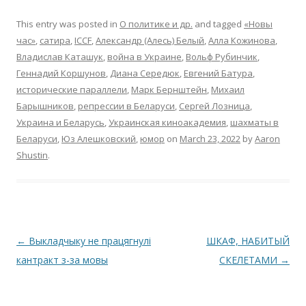
This entry was posted in
О политике и др.
and tagged
«Новы
час»
,
cатира
,
ICCF
,
Александр (Алесь) Белый
,
Алла Кожинова
,
Владислав Каташук
,
война в Украине
,
Вольф Рубинчик
,
Геннадий Коршунов
,
Диана Середюк
,
Евгений Батура
,
иcторичеcкие параллели
,
Марк Бернштейн
,
Михаил
Барышников
,
репреccии в Беларуcи
,
Сергей Лозница
,
Украина и Беларуcь
,
Украинская киноакадемия
,
шахматы в
Беларуcи
,
Юз Алешковский
,
юмор
on
March 23, 2022
by
Aaron
Shustin
.
Post
←
Выкладчыку не працягнулi
ШКАФ, НАБИТЫЙ
navigation
кантракт з-за мовы
СКЕЛЕТАМИ
→