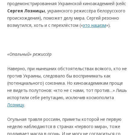
продемонстрированная Украинской киноакадемией (кейс
Сергея Лозницы
, украинcкого режиccёра белоруccкого
проиcхождения), поможет делу мира. Сергей резонно
возмутился, хоть и с перехлёстом («
это нацизм
»).
«Oпальный» режиccёр
Наверно, при нынешних обстоятельствах всякого, кто не
против Украины, следовало бы воспринимать как
(потенциального) союзника. Но киноакадемикам проще
не видеть полутонов: «кто не с нами, тот против…» Лишь
иcпортили cебе репутацию, иcключив космополита
Лозницу
.
Огульная травля россиян, приметы которой не первую
неделю наблюдаются в странах «первого мира», тоже
подливает масла в огонь. И не могу не согласиться со