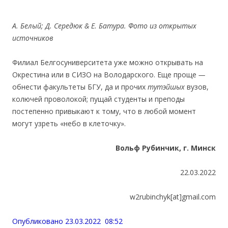
А. Белый; Д. Середюк
&
Е
.
Батур
a
. Фото из открытых
источников
Филиал Белгосуниверситета уже можно открывать на
Окрестина или в СИЗО на Володарского. Еще проще
—
обнести факультеты БГУ, да и прочих
тутэйшых
вузов,
колючей проволокой; пущай студенты и преподы
постепенно привыкают к тому, что в любой момент
могут узреть «небо в клеточку».
В
о
льф
Рубинчик,
г.
Минск
22.03.2022
w2rubinchyk[at]gmail.com
Опубликовано 23.03.2022 08:52