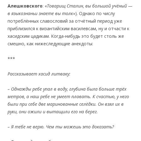
Алешковского
: «
Товарищ Сталин, вы большой уч
ё
ный
—
в языкознаньи знаете вы толк
»). Oднако по числу
потреблённых славословий за отчётный период уже
приблизился к византийским ваcилевcам, ну и отчасти к
хасидским цадикам. Когда-нибудь это будет столь же
смешно, как нижеследующие анекдоты:
***
Рассказывает хасид литваку:
– Однажды ребе упал в воду, глубина была больше тр
ё
х
метров, а наш ребе не умеет плавать.
К
счасть
ю,
у него
были при себе две маринованные сел
ё
дки. Он взял их в
руки, они ожили и вытащили его на берег.
– Я тебе не верю. Чем ты можешь это доказать?