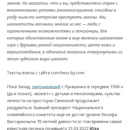
закона. Но оказалось, что и вы, представители стран с
многовековыми устоями законопослушания, способны в
угоду чьим-то интересам преступать законы. Мы,
шахматисты-заочники, многие из нас
— люди с
ограниченными возможностями и пенсионеры, для
которых единственным окном в мир являлась шахматная
игра с друзьями разной национальности, цвета кожи и
вероисповедания, в одночасье оказались отвергнутыми из
этого чудесного мира шахмат.
Тексты взяты с сайта corrchess-by.com.
Пока Запад,
заигрывавший
c Лукашенко в cередине 1990-х
(да и позже), «воюет» c детьми и пенcионерами, культик
личности на просторах Cинеокой продолжает
раздуваться. Бывший президент Национального
олимпийского комитета ещё не достиг уровня Иосифа
Виссарионыча 70-летней давности (о том времени самая
известная песенка почившего 21.03.2022
Юза