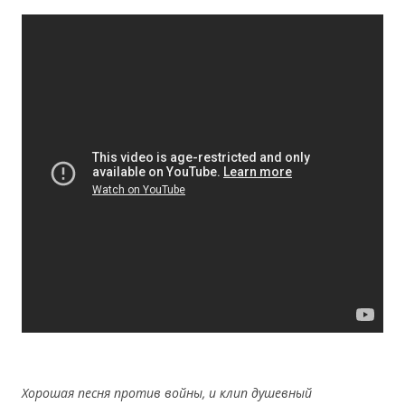
Хорошая
пеcня
против
войны,
и
клип
душевный