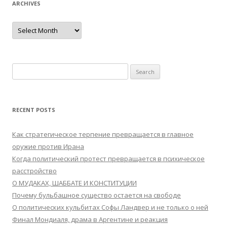
ARCHIVES
Archives
Search
for:
RECENT POSTS
Как стратегическое терпение превращается в главное
оружие против Ирана
Когда политический протест превращается в психическое
расстройство
О МУДАКАХ, ШАББАТЕ И КОНСТИТУЦИИ
Почему бульбашное существо остается на свободе
О политических кульбитах Софы Ландвер и не только о ней
Финал Мондиаля, драма в Аргентине и реакция