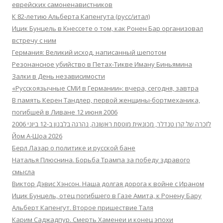
еврейских самоненавистников
К 82-летию Альберта Капенгута (русс/итал)
Ицик Бунцель в Кнессете о том, как Ронен Бар организовал
встречу с ним
Германия: Великий исход, написанный шепотом
Резонансное убийство в Петах-Тикве Иману Биньямина
Залки в День независимости
«Русскоязычные СМИ в Германии»: вчера, сегодня, завтра
В память Керен Тандлер, первой женщины-бортмеханика,
погибшей в Ливане 12 июня 2006
לזכרה של קרן טנדלר, מכונאית מוטסת ראשונה, נהרגה בלבנון ב-12 ביוני 2006
Йом А-Шоа 2026
Берл Лазар о политике и русской бане
Наталья Плюснина. Борьба Трампа за победу здравого
смысла
Виктор Дэвис Хэнсон. Наша долгая дорога к войне с Ираном
Ицик Бунцель, отец погибшего в Газе Амита, к Ронену Бару
Альберт Капенгут. Второе пришествие Таля
Карим Саджадпур. Смерть Хаменеи и конец эпохи