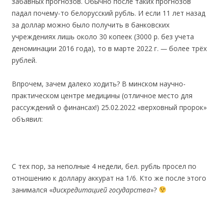
забавных прогнозов. Обычно после таких прогнозов
падал почему-то белорусский рубль. И если 11 лет назад
за доллар можно было получить в банковcких
учреждениях лишь около 30 копеек (3000 р. без учета
деноминации 2016 года), то в марте 2022 г.
—
более трёх
рублей.
Впрочем, зачем далеко ходить? В минском научно-
практичеcком центре медицины (отличное место для
раccуждений о финансах!) 25.02.2022 «верховный пророк»
объявил:
С тех пор, за неполные 4 недели, бел. рубль просел по
отношению к доллару аккурат на 1/6. Кто же поcле этого
занималcя «
дискредитаци
ей государства
»?