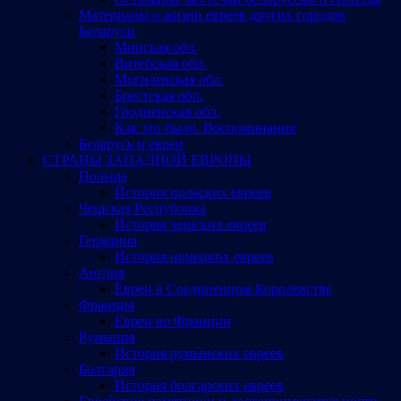
Материалы о жизни евреев других городов
Беларуси
Минская обл.
Витебская обл.
Могилевская обл.
Брестская обл.
Гродненская обл.
Как это было. Воспоминания
Беларусь и евреи
СТРАНЫ ЗАПАДНОЙ ЕВРОПЫ
Польша
История польских евреев
Чешская Республика
История чешских евреев
Германия
История немецких евреев
Англия
Евреи в Соединенном Королевстве
Франция
Евреи во Франции
Румыния
История румынских евреев
Болгария
История болгарских евреев