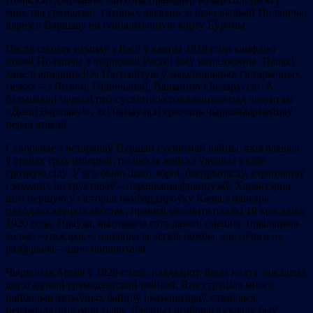
мноства грамадзян, гатовых ваяваць за ідэю вялікай Польшчы,
вярнулі Варшаву на геапалітычную карту Еўропы.
Пасля сыходу немцаў з Расіі ў канцы 1918 года канфлікт
новай Польшчы з чырвонай Расіяй быў непазбежны. Палякі
хацелі аднавіць Рэч Паспалітую ў максімальных гістарычных
межах – з Літвой, Галіччынай, Валынню і Беларуссю. А
бальшавікі марылі пра сусветную рэвалюцыю пад лозунгам
«Даеш Варшаву!», які намаўлялі крычаць чырвонаармейцаў
перад атакай.
Створанае з ветэранаў Першай сусветнай вайны, якія ваявалі
ў арміях трох імперый, польскае войска ўяўляла з сябе
грозную сілу. У яго было шмат зброі, баепрыпасаў, аэрапланаў
і заходніх інструктараў – пераважна французаў. Характэрна,
што першую ў гісторыі бамбардзіроўку Кіева з паветра,
паводле савецкіх звестак, правялі менавіта палякі 19 красавіка
1920 года. Праўда, выглядала гэта даволі смешна: прыляцела
колькі «этажэрак», панакідала лёгкія бомбы, але нічога не
разбурыла – адно напалохала.
Чырвоная Армія ў 1920 годзе, наадварот, была надта знясілена
двухгадовай грамадзянскай вайной. Яна страціла многа
найбольш актыўных байцоў і камандзіраў, стамілася,
перажыла эпідэмію тыфу. Дэфіцыт асабовага складу быў