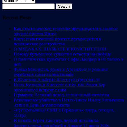
Archives
Search
for:
Recent Posts
Как стратегическое терпение превращается в главное
оружие против Ирана
Когда политический протест превращается в
психическое расстройство
О МУДАКАХ, ШАББАТЕ И КОНСТИТУЦИИ
Почему бульбашное существо остается на свободе
О политических кульбитах Софы Ландвер и не только о
ней
Финал Мондиаля, драма в Аргентине и реакция
еврейских самоненавистников
К 82-летию Альберта Капенгута (русс/итал)
Ицик Бунцель в Кнессете о том, как Ронен Бар
организовал встречу с ним
Германия: Великий исход, написанный шепотом
Резонансное убийство в Петах-Тикве Иману Биньямина
Залки в День независимости
«Русскоязычные СМИ в Германии»: вчера, сегодня,
завтра
В память Керен Тандлер, первой женщины-
бортмеханика, погибшей в Ливане 12 июня 2006