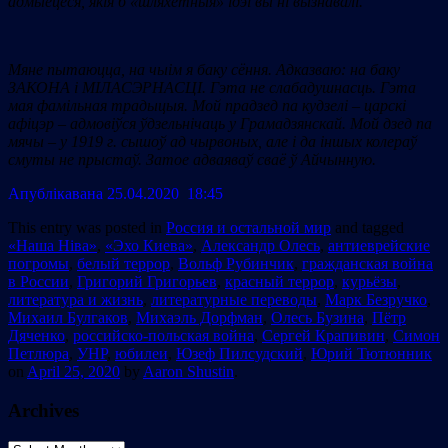
адмыецеся, якія б «шляхетныя» ідэі вы ні вызнавалі.
Мяне пытаюцца, на чыім я баку сёння. Адказваю: на баку
ЗАКОНА і МІЛАСЭРНАСЦІ. Гэта не слабадушнасць. Гэта
мая фамільная традыцыя. Мой прадзед па кудзелі – царскі
афіцэр – адмовіўся ўдзельнічаць у Грамадзянскай. Мой дзед па
мяч
ы – у 1919 г. сышоў ад чырвоных, але і да іншых колераў
смуты не
прыстаў. Затое адваяваў сваё ў Айчынную.
Апублiкавана 25.04.2020 18:45
This entry was posted in
Россия и остальной мир
and tagged
«Наша Ніва»
,
«Эхо Киева»
,
Александр Олесь
,
антиеврейские
погромы
,
белый террор
,
Вольф Рубинчик
,
гражданская война
в России
,
Григорий Григорьев
,
красный террор
,
курьёзы
,
литература и жизнь
,
литературные переводы
,
Марк Безручко
,
Михаил Булгаков
,
Михаэль Дорфман
,
Олесь Бузина
,
Пётр
Дяченко
,
российско-польская война
,
Сергей Крапивин
,
Симон
Петлюра
,
УНР
,
юбилеи
,
Юзеф Пилсудский
,
Юрий Тютюнник
on
April 25, 2020
by
Aaron Shustin
.
Archives