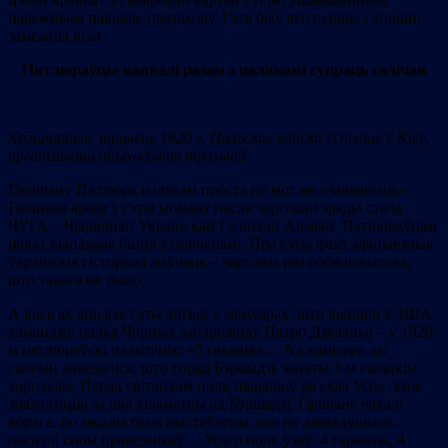
належнымі паводле пратаколу. Гэта быў яго першы і апошні
замежны візіт.
Пятлюраўцы ваявалі разам з палякамі супраць галічан
Хр
эшч
атык, травень 1920 г. Польскае войска ўступае ў Кіеў,
арганізавана абыходзячы трамвай
Галічыну Пятлюра палякам проста не мог не «завяшчаць».
Галіцкая армія ў гэты момант пасля чарговай зрады стала
ЧУГА – Чырвонай Украінскай Галіцкай Арміяй. Пятлюраўцам
нават выпадала біцца з галічанамі. Пра гэты факт афіцыёзныя
ўкраінскія гісторыкі маўчаць – чарговы раз робяць выгляд,
што такога не было.
А вось як апісвае гэты эпізод у мемуарах, што выйшлі ў ЗША,
камандзір палка Чорных запарожцаў Пятро Дзячэнка – у 1920-
м пятлюраўскі палкоўнік: «5 сакавіка… Ад камісара ды
галічан даведаліся, што горад Бэршадзь заняты 3-м галіцкім
корпусам. Перад світанкам полк падышоў да сяла Усце, якое
знаходзіцца за два кіламетры ад Бэршадзі. Галічане чакалі
ворага, бо засады былі выстаўлены, але не дачакаўшыся,
паснулі сном праведнікаў… Усяго полк узяў: 4 гарматы, 4