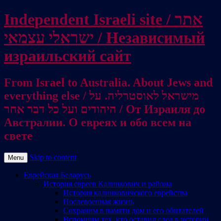
Independent Israeli site / אתר
ישראלי עצמאי / Независимый
израильский сайт
From Israel to Australia. About Jews and
everything else / מישראל לאוסטרליה. על
היהודים ועל כל דבר אחר / От Израиля до
Австралии. О евреях и обо всем на
свете
Skip to content
Menu
Еврейская Беларусь
История евреев Калинкович и района
История калинковичского еврейства
Послевоенная жизнь
Сохраним в памяти дом и его обитателей
Вспомним тех, кто оставил след в истории