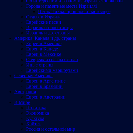
Об интересном и разном из израильской жизни
Города и памятные места Израиляl
Петах-Тиква: прошлое и настоящее
Отдых в Израиле
Еврейские песни
Израиль и палестинцы
Израиль и др. страны
Америка, Канада и др. страны
Евреи в Америке
Евреи в Канаде
Евреи в Мексике
О евреях из разных стран
Иные страны
Еврейскими маршрутами
Северная Америка
Евреи в Аргентине
Евреи в Бразилии
Австралия
Евреи в Австралии
В Мире
Политика
Экономика
Культура
Хайтек
Россия и остальной мир