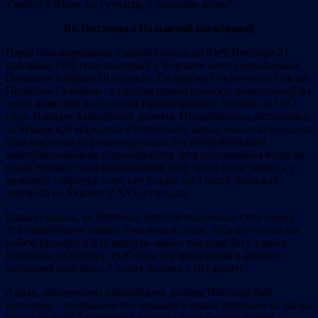
з’явіўся ў Кіеве, па сутнасці, у польскім абозе?
Як Пятлюра з Польшчай пасябраваў
Перш чым вырушыць у апошні паход на Кіеў, Пятлюра 21
красавіка 1920 года заключыў у Варшаве саюз з начальнікам
Польшчы Юзафам Пілсудскім. Ён прызнаў уключэнне ў склад
Польшчы Галічыны, а таксама правы польскіх памешчыкаў на
землі, якімі тыя валодалі на Правабярэжнай Украіне да 1917
года. Паводле варшаўскай дамовы, Правабярэжжа заставалася
за Украінскай Народнай Рэспублікай, аднак, паколькі польская
арыстакратыя да рэвалюцыі была тут найбуйнейшым
землеўладальнікам, атрымлівалася, што распаяваныя надзелы
пасля перамогі над бальшавікамі зноў трэба будзе забраць у
мужыкоў і вярнуць тым, хто ўладаў імі з часоў польскай
экспансіі ва Ўкраіну ў ХVІІ стагоддзі.
Цяжка сказаць, як Пятлюра збіраўся выконваць гэты пункт.
Усё саманабытае сяляне ўжо лічылі сваім. Хіба што польскія
войскі прымусілі б іх вярнуць майно гвалтам. Бо ў самога
Пятлюры на пачатку 1920 года ўся армія разам з абозамі і
шпіталямі налічвала 7 тысяч чалавек і 10 гармат!
Аднак, заключаючы варшаўскую дамову, Пятлюра быў
шчаслівы – упершыню яго прымалі ў іншай дзяржаве як лідара
цэлай краіны! З ганаровай вартай і ўсімі ўшанаваннямі,