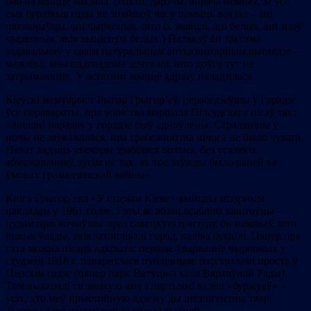
баб на мыццё вакзала. (Ніхто, дарэчы, апрача немцаў, за ўсе
тыя бурлівыя гады не знайшоў часу памыць вакзал – ані
пятлюраўцы, ані чырвоныя, што іх змянілі, ані белыя, ані зноў
чырвоныя, якія выціснулі белых.) Палякаў ён таксама
задавальняў у сваім натуральным антысанітарным выглядзе –
мажліва, яны падсвядома адчувалі, што доўга тут не
затрымаюцца. У астатнім жыццё адразу наладзілася.
Кіеўскі мемуарыст Рыгор Грыгор’еў, пераседзеўшы ў горадзе
ўсе перавароты, пра воінства маршала Пілсудскага пісаў так:
«Знешні парадак у горадзе быў адноўлены. Страляніны ў
ночы не заўважалася, пра грабежніцтва нічога не было чуваць.
Нават хадзіць увечары зрабілася вольна, без усялякіх
абмежаванняў, зусім не так, як тое заўжды было раней ва
ўмовах грамадзянскай вайны».
Кніга Грыгор’ева «У старым Кіеве» выйшла мізэрным
накладам у 1961 годзе. Гэты яе абзац асабліва каштоўны –
цудам праскочыўшы праз савецкую цэнзуру, ён намякаў, што
іншыя ўлады, якія захоплівалі горад, каліва буянілі. Цяпер пра
гэта можна пісаць адкрыта: першае ўварванне чырвоных у
студзені 1918 г. павярнулася публічнымі расстрэламі проста ў
Царскім садзе (цяпер парк Ватуціна каля Вярхоўнай Рады).
Там выкапалі гіганцкую яму і партыямі валілі «буржуяў» –
усіх, хто меў прыстойную адзежу ды інтэлігентны твар.
Тысячы дзве настралялі за колькі тыдняў.