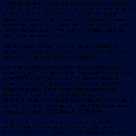
гарматныя скрыні са снарадамі, 2 цяжкіх кулямёты, 15 вазоў і
звыш 120 коней. Загадаў выстраіцца галічанам і прапанаваў ім
перайсці да нас. Да 50 стральцоў пагадзіліся. Па дарозе
камандзір галіцкай батарэі кінуўся наўцёкі. Некалькі казакаў
пусцілі сваіх коней за ім следам. Ужо ў сяле загналі ў пастку,
але ён саскочыў з каня і пачаў уцякаць гародамі. Трапным
стрэлам паклалі яго на месцы».
Пазней некалькі брыгад ЧУГА, калі чырвоныя пачнуць
адступаць, перабягуць на бок палякаў. А іншыя – застануцца ў
чырвоных. Такая во рэчаіснасць той вайны.
Асаблівай радасці ад таго, што ваяваць даводзіцца поруч з
палякамі, у арміі Пятлюры не было. Традыцыйны гістарычны
вораг раптам стаў «сябрам». Як пісаў пазней у кнізе «З
палякамі супраць Украіны» генерал-харунжы арміі УНР
Юрый Цюцюннік: «Яшчэ большай неспадзяванкай для
шырокіх колаў украінскага грамадства было тое, што
кіраўніцтва ўкраінскім паланафільствам захапіў не хто іншы, а
той самы Сымон Пятлюра, які з пачатку 1919 года дэкламаваў
“кары ляхам, кары!” з “Гайдамакаў” Шаўчэнкі».
На практыцы гэты халадок у стасунках братоў па зброі
выліўся ў тое, што пятлюраўцы скрозь намагаліся нешта
ўкрасці ў хаўруснікаў. Той жа Дзячэнка ўспамінаў пра подзвігі