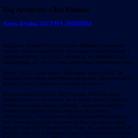
Tag Archives:
«Эхо Киева»
Алесь Бузіна. ЦУД НА ДНЯПРЫ
Хаўруснікі. Юзаф Пілсудскі і Сымон Пятлюра ў атачэнні
польскіх і ўкраінскіх афіцэраў, якіх менавалі
«пілсудчыкамі
» і
«пятлюраўцамі
»
; Пілсудскі ў маладосці, як і Пятлюра, быў
сацыялістам, але здолеў стаць сапраўдным правадыром нацыі
Увесну 1920 г. палякі разам з Пятлюрам захапілі Кіеў. Тая
акупацыя запомнілася кіяўлянам канцэртамі, спекуляцыяй на
базары, а яшчэ ўзарваным на развітанне мостам.
Войскі палякаў уступілі ў Кіеў 6 траўня 1920 года. Яны
ўвайшлі без бою і без помпы, якую можна было б чакаць ад
польскага нацыянальнага характару. Акуратныя жаўнеры.
Элегантныя афіцэры. Ніякіх рабункаў, расстрэлаў і
кантрыбуцый. Гэтаe апошняе нашэсце іншапляменнікаў на
Кіеў сваім размераным парадкам да болю нагадвала самае
першае ўварванне немцаў у 1918 годзе. Як і немцы, палякі не
буянілі – хіба што, у адрозненне ад іх, не сталі мабілізоўваць