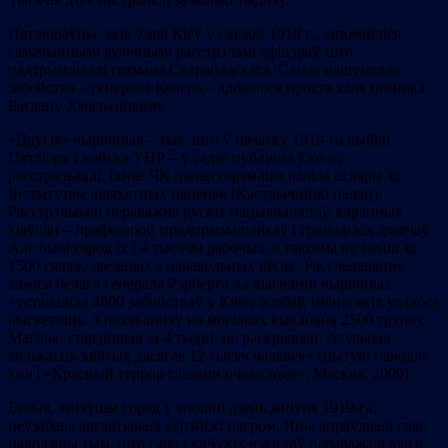
Пятлюраўцы, якія ўзялі Кіеў у снежні 1918 г., запомніліся
самачыннымі вулічнымі расстрэламі афіцэраў, што
падтрымлівалі гетмана Скарападскага. Самае нашумелае
забойства – генерала Келера – адбылося проста каля помніка
Багдану Хмяльніцкаму.
«Другія» чырвоныя – тыя, што ў пачатку 1919-га выбілі
Пятлюру і войска УНР – у садзе публічна ўжо не
расстрэльвалі. Іхняе ЧК цяпер сарамліва валіла ахвяры за
Інстытутам шляхетных паненак (Кастрычніцкі палац).
Расстрэльвалі пераважна рускіх нацыяналістаў, карэнных
кіяўлян – прафесароў, прадпрымальнікаў і грамадскіх дзеячаў.
Але былі сярод іх і 4 тысячы рабочых, а таксама не менш за
1500 сялян, звезеных з навакольных вёсак. Расследаванне
камісіі белага генерала Рэрберга па выгнанні чырвоных
«устанавіла 4800 забойстваў у Кіеве асобаў, імёны якіх удалося
высветліць. З пахаванняў на могілках выкапана 2500 трупаў.
Магілы, старэйшыя за 4 тыдні, не раскрывалі. Агульная
колькасць забітых дасягае 12 тысяч чалавек» (цытую паводле
кнігі «Красный террор глазами очевидцев», Масква, 2009).
Белыя, заняўшы горад у апошні дзень жніўня 1919-га,
неўзабаве арганізавалі яўрэйскі пагром. Яны апраўдвалі свае
паводзіны тым, што сярод кіеўскіх чэкістаў пераважалі яўрэі.