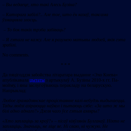
– Вы ведаеце, хто такі Алесь Бузіна?
– Каторага забілі?.. Але тое, што ён казаў, таксама
ўзмацняла злосць.
– То бок такіх трэба забіваць?
– Я гэтага не кажу. Але я разумею матывы людзей, якія гэта
зрабілі.
No comments.
* * *
Да пяцігоддзя забойства літаратара выданне «Эхо Киева»
апублікавала
цытаты
з артыкулаў А. Бузіны 2010-х гг. Па-
мойму, і яны заслугоўваюць перакладу на беларускую.
Напрыклад:
Любое грамадзянскае процістаянне калі-небудзь выдыхаецца.
Тады людзі азіраюцца наўкол і пытаюць сябе: «За што ж мы
білі адно аднаго?» Дзеля чаго ўсе гэтыя ахвяры?
«Хто заплаціць за кроў?» – пісаў кіяўлянін Булгакаў. Ніхто не
заплаціць. Значыць, не ліце яе. Ні сваю, ні чужую. Не