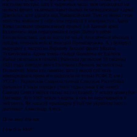
настолькі востры, што ў чырвоныя часці, якія перакідвалі на
польскі фронт, уключылі нават былых белагвардзейцаў з арміі
Дзянікіна, што здалася пад Наварасійскам. Тым не менш гэтае
воінства знайшло ў сабе сілы перайсці ў контрнаступ. Здачу
Кіева палякамі прадвызначыў прарыў 1-й Коннай арміі
Будзённага, якая пераправілася цераз Днепр у раёне
Екацярынаслава, дзе яе ніхто не чакаў. Апасаючыся абыходу з
поўдня, польскія войскі ачысцілі Правабярэжжа. А з Беларусі
вырушыў у наступ на Варшаву Заходні фронт Міхаіла
Тухачэўскага. Аднак узяць сталіцу Польшчы не ўдалося.
Вайна скончылася нічыёй і Рыжскім дагаворам 18 сакавіка
1921 года, паводле якога Галічына і Валынь засталіся пад
Польшчай. Мала хто памятае, што ў якасці суб’екта
міжнароднага права яго падпісала не толькі РСФСР, але і
УССР – Украінская Сацыялістычная Савецкая Рэспубліка
(менавіта ў такім парадку стаялі тады словы ў яе назве).
Савецкі Саюз з’явіўся толькі на год пазней. У асадку апынуўся
Пятлюра. Яго УНР знікла з карты, а сам ён ператварыўся ў
эмігранта. Як напісаў прыкладна ў той час украінскі паэт і
дыпламат Аляксандр Алесь:
Ці не маці для нас
І для ўсіх УНР?