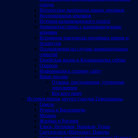
города
Интересные материалы наших земляков
Воспоминания земляков
История калинковичского спорта
Знаменитые евреи с калинковичскими
корнями
Вспомним трагически погибших евреев и
белорусов
Поздравления по случаю знаменательных
событий
Еврейская жизнь в Калинковичах сейчас
Озаричи
Информация к старому сайту
Ваши письма
Отзывы, предложения, уточнения,
дополнения
Кто кого ищет
История евреев других городов Гомельщины
Гомель
Речица и Василевичи
Мозырь
Жлобин и Рогачев
Ельск, Петриков, Наровля, Туров
Светлогорск (Шатилки), Паричи
Остальные местечки белорусского Полесья