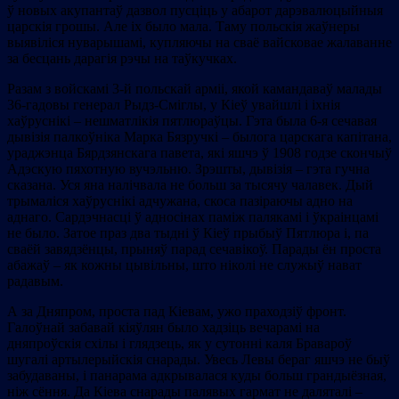
ў новых акупантаў дазвол пусціць у абарот дарэвалюцыйныя
царскія грошы. Але іх было мала. Таму польскія жаўнеры
выявіліся нуварышамі, купляючы на сваё вайсковае жалаванне
за бесцань дарагія рэчы на таўкучках.
Разам з войскамі 3-й польскай арміі, якой камандаваў малады
36-гадовы генерал Рыдз-Сміглы, у Кіеў увайшлі і іхнія
хаўруснікі – нешматлікія пятлюраўцы. Гэта была 6-я сечавая
дывізія палкоўніка Марка Бязручкі – былога царскага капітана,
ураджэнца Бярдзянскага павета, які яшчэ ў 1908 годзе скончыў
Адэскую пяхотную вучэльню. Зрэшты, дывізія – гэта гучна
сказана. Уся яна налічвала не больш за тысячу чалавек. Дый
трымаліся хаўруснікі адчужана, скоса пазіраючы адно на
аднаго. Сардэчнасці ў адносінах паміж палякамі і ўкраінцамі
не было. Затое праз два тыдні ў Кіеў прыбыў Пятлюра і, па
сваёй завядзёнцы, прыняў парад сечавікоў. Парады ён проста
абажаў – як кожны цывільны, што ніколі не служыў нават
радавым.
А за Дняпром, проста пад Кіевам, ужо праходзіў фронт.
Галоўнай забавай кіяўлян было хадзіць вечарамі на
дняпроўскія схілы і глядзець, як у сутонні каля Бравароў
шугалі артылерыйскія снарады. Увесь Левы бераг яшчэ не быў
забудаваны, і панарама адкрывалася куды больш грандыёзная,
ніж сёння. Да Кіева снарады палявых гармат не даляталі –