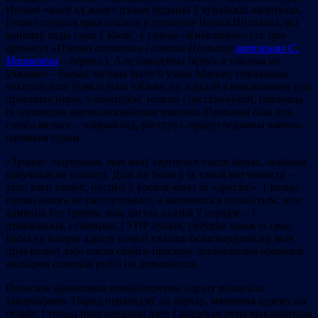
Ночамі «вылі ад жаху» цэлыя будынкі ў яўрэйскіх кварталах.
Гэтая сітуацыя ярка апісана ў артыкуле Васіля Шульгіна, які
выйшаў тады сама ў Кіеве, у газеце «Киевлянин» (
гл. пра
артыкул «Пытка страхом» і адказы Шульгіну
матэрыял С.
Машкевіча
– перакл.
). Але паводзіны белых я таксама не
ўхваляю – больш лагічна было б узяць Маскву, пералавіць
чэкістаў, што ўцяклі былі з Кіева, ну а далей з выкананнем усіх
прававых норм, з пачуццём, толкам і расстаноўкай, пакараць
іх адпаведна дарэвалюцыйным законам. Прававая база для
гэтага мелася – напрыклад, расстрэл, прадугледжаны ваенна-
палявым судом.
«Трэція» чырвоныя, якія зноў вярнуліся пасля белых, асабліва
пабуяніць не паспелі. Дый не было ў іх такой магчымасці –
усіх, каго хацелі, пусцілі ў расход яшчэ за «другімі». I толькі
палякі нікога не расстрэльвалі, а запомніліся толькі тым, што
адмянілі ўсе грошы, якія датуль хадзілі ў горадзе – і
дзянікінскія, і савецкія, і УНР-аўскія, увёўшы заміж іх свае.
Бабы на базары адразу пачалі хваліць белагвардзейцаў, якія
праз колькі дзён пасля свайго прыходу арганізавана абмянялі
жыхарам савецкія рублі на дзянікінскія.
Польскае фінансавае новаўвядзенне адразу разваліла
тавараабмен. Народ пераходзіў на бартар, мяняючы адзежу на
бульбу. І толькі праз некалькі дзён Гарадская дума выклапатала