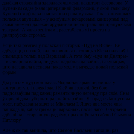
далёкая страляніна здавалася чымсьці накшталт феерверка. У
Купецкім садзе (каля цяперашняй філармоніі, у якой тады быў
Купецкі сход) нават пастаянна грала музыка. Так і запомнілася
польская акупацыя – у асноўным вечаровымі канцэртамі пад
акампанемент далёкай арудыйнай перастрэлкі ды працуючымі
тэатрамі. А яшчэ зеніткамі, расстаўленымі проста на
дняпроўскіх стромах.
Ёсць такі раздзел у польскай гісторыі: «Цуд на Вісле». Ён
адбудзецца пазней, калі чырвоныя пагоняць з Кіева палякаў і
спыняцца толькі пад Варшавай. А гэта быў «цуд на Дняпры»
– вычварная вайна, не дужа падобная да вайны, і акупацыя,
што нагадвала веснавы паказ мод у выглядзе новай польскай
формы.
Ды раптам цуд скончыўся. Чырвоная армія перайшла ў
контрнаступ, і палякі здалі Кіеў, як і занялі, без бою,
падпсаваўшы пад канец рамантычную легенду пра сябе. Яны
ўзарвалі дом губернатара і найстарэйшы ў горадзе Ланцуговы
мост, пабудаваны яшчэ за Мікалаем І. Яшчэ два моста яны
пашкодзілі, каб затрымаць чырвоных, пасля чаго 10 чэрвеня
адбылі на гістарычную радзіму, прыхапіўшы з сабою і Сымона
Пятлюру.
Але ж як так выйшла, што Сымон Васільевіч апошні раз