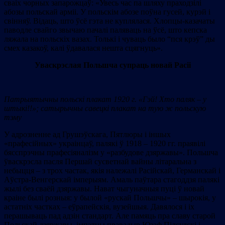
сваіх чорных запарожцаў: «Увесь час па шляху праходзілі
абозы польскай арміі. У польскім абозе поўна гусей, курэй і
свінняў. Відаць, што ўсё гэта не куплялася. Хлопцы-казачаты
паводле свайго звычаю пачалі паляваць на ўсё, што кепска
ляжала на польскіх вазах. Толькі і чуваць было “пся крэў” ды
смех казакоў, калі ўдавалася нешта сцягнуць».
Уваскрэслая Польшча супраць новай Расіі
Патрыятычны польскі плакат 1920 г.
«Гэй! Хто паляк – у
штыкі!!
»; сатырычны савецкі плакат на тую ж польскую
тэму
У адрозненне ад Грушэўскага, Пятлюры і іншых
«прафесійных» украінцаў, палякі ў 1918 – 1920 гг. праявілі
бясспрэчны прафесіяналізм у «разбудове дзяржавы». Польшча
ўваскрэсла пасля Першай сусветнай вайны літаральна з
небыцця – з трох частак, якія належалі Расійскай, Германскай і
Аўстра-Венгерскай імперыям. Амаль паўтара стагоддзя палякі
жылі без сваёй дзяржавы. Нават чыгуначныя пуці ў новай
краіне былі розныя: у былой «рускай Польшчы» – шырокія, у
астатніх частках – еўрапейскія, вузейшыя. Давялося і іх
перашываць пад адзін стандарт. Але памяць пра славу старой
Польскай дзяржавы, імпэтны правадыр Юзаф Пілсудскі і