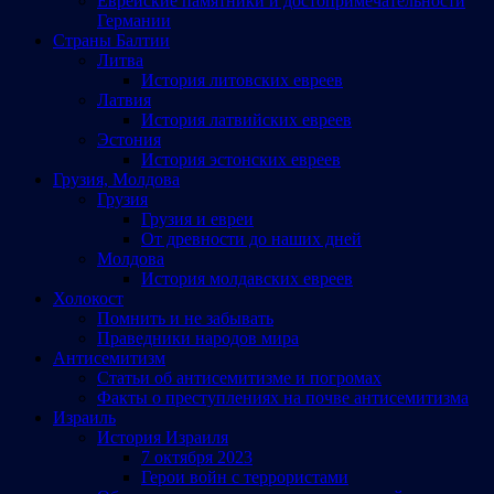
Еврейские памятники и достопримечательности
Германии
Страны Балтии
Литва
История литовских евреев
Латвия
История латвийских евреев
Эстония
История эстонских евреев
Грузия, Молдова
Грузия
Грузия и евреи
От древности до наших дней
Молдова
История молдавских евреев
Холокост
Помнить и не забывать
Праведники народов мира
Антисемитизм
Статьи об антисемитизме и погромах
Факты о преступлениях на почве антисемитизма
Израиль
История Израиля
7 октября 2023
Герои войн с террористами