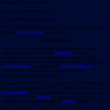
Манархіст ты ці левы эсер,
Друг ці вораг ты – мера адна…
І стаіць УНР, як карова дурна.
Пераклаў з рускай і ўкраінскай
В. Рубінчык
паводле:
Олесь
Бузина
.
Чудо на Днепре
(14.05.2010)
Ад перакладчыка
Ладную частку спадчыны яркага кіеўскага аўтара Алеся
Бузіны (нар. 13.07.1969, забіты
16.04.2015
) складае
публіцыстыка з дамешкам іроніі, звернутая ў мінулае. На
«беларускай вуліцы» нечым падобным займаўся і займаецца
Сяргей Крапівін
, на «яўрэйскай» –
Міхаэль Дорфман.
Пераклад нарыса пра польскую акупацыю Кіева
прымеркаваны да стагоддзя падзеі.
Далёка не ўсё ў тэкстах Бузіны мне блізка, аднак «чырвоныя
рысы» ён не перакрочваў. У 2017 г. абурыла тое, што яго кнігі
былі выдалены
з мінскай міжнароднай выставы (не без удзелу
«Нашай Нівы», якая
занесла
іх у разрад «антыўкраінскай
літаратуры»). Зусім не спадабаліся і
адказы
«вялікай
гуманісткі» на пытанні расійскага карэспандэнта: