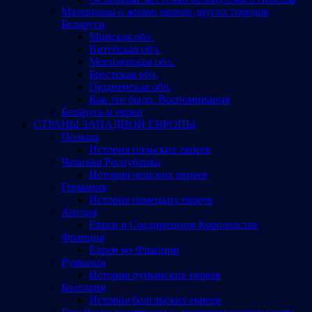
Материалы о жизни евреев других городов
Беларуси
Минская обл.
Витебская обл.
Могилевская обл.
Брестская обл.
Гродненская обл.
Как это было. Воспоминания
Беларусь и евреи
СТРАНЫ ЗАПАДНОЙ ЕВРОПЫ
Польша
История польских евреев
Чешская Республика
История чешских евреев
Германия
История немецких евреев
Англия
Евреи в Соединенном Королевстве
Франция
Евреи во Франции
Румыния
История румынских евреев
Болгария
История болгарских евреев