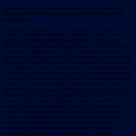
– Как вы думаете, насколько велика вероятность, что
вскоре судебный процесс завершится обвинительным
приговором?
– Я власти не доверяю. Я из СМИ узнаю, что эти два
человека, которые обвиняются в убийстве, вместе с тем
находятся в каких-то общественных советах, получают
зарплату от государства за свою работу… А кто-то подумал,
каково мне столько времени, каждое судебное заседание на
этих людей сидеть и смотреть?! У меня очень много вопросов.
Кому я могу верить? На кого могу надеяться? У меня отобрали
моего ребенка ни за что. Только за то, что он говорил правду.
Оружие он применял только в слове. Он не призывал к каким-
то бунтам, не участвовал в них. За что убили моего ребенка?
За что? Где я могу найти правду? Кто мне может помочь? Хоть
один из них, этих руководителей, прокуроров, которые мне
присылают такие отписки, задумался над тем, что у них тоже
есть дети? Боже сохрани! Я ничего плохого их детям не
желаю. Но пусть они вспомнят о том, что и у меня был
ребенок. Хороший, которым я горжусь. Который никому зла
не сделал. Он написал девять книг, которые запретили к
выпуску. При его жизни над ним просто издевались, а он
мужественно, чисто по-мужски это переносил, и не
жаловался. И не выносил это на публику. А надо было