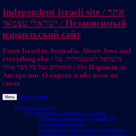
Independent Israeli site / אתר
ישראלי עצמאי / Независимый
израильский сайт
From Israel to Australia. About Jews and
everything else / מישראל לאוסטרליה. על
היהודים ועל כל דבר אחר / От Израиля до
Австралии. О евреях и обо всем на
свете
Skip to content
Menu
Еврейская Беларусь
История евреев Калинкович и района
История калинковичского еврейства
Послевоенная жизнь
Сохраним в памяти дом и его обитателей
Вспомним тех, кто оставил след в истории