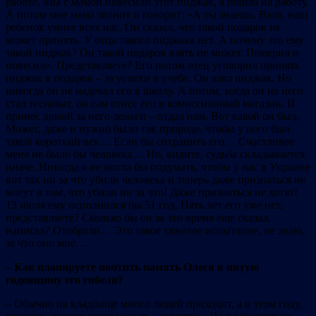
работе. Мы с мамой повесили этот пиджак, я пошла на работу.
А потом мне мама звонит и говорит: «А ты знаешь, Валя, наш
ребенок умнее всех нас. Он сказал, что такой подарок не
может принять. У отца такого пиджака нет. А почему это ему
такой пиджак? Он такой подарок взять не может. Померил и
повесил». Представляете? Его потом отец уговорил принять
пиджак в подарок – за успехи в учебе. Он взял пиджак. Но
никогда он не надевал его в школу. А потом, когда он на него
стал тесноват, он сам отнес его в комиссионный магазин. И
принес домой за него деньги – отдал нам. Вот какой он был.
Может, даже и нужно было так природе, чтобы у него был
такой короткий век… Если бы сохранить его… Счастливее
меня не было бы человека… Но, видите, судьба складывается
иначе. Никогда я не могла бы подумать, чтобы у нас в Украине
вот так ни за что убили человека и теперь даже признаться не
могут в том, что убили ни за что! Даже признаться не хотят!
13 июля ему исполнился бы 51 год. Пять лет его уже нет,
представляете? Сколько бы он за это время еще сказал,
написал? Отобрали… Это такое тяжелое испытание, не знаю,
за что оно мне…
– Как планируете почтить память Олеся в пятую
годовщину его гибели?
– Обычно на кладбище много людей приходит, а в этом году,