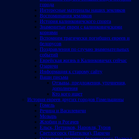
города
Интересные материалы наших земляков
Воспоминания земляков
История калинковичского спорта
Знаменитые евреи с калинковичскими
корнями
Вспомним трагически погибших евреев и
белорусов
Поздравления по случаю знаменательных
событий
Еврейская жизнь в Калинковичах сейчас
Озаричи
Информация к старому сайту
Ваши письма
Отзывы, предложения, уточнения,
дополнения
Кто кого ищет
История евреев других городов Гомельщины
Гомель
Речица и Василевичи
Мозырь
Жлобин и Рогачев
Ельск, Петриков, Наровля, Туров
Светлогорск (Шатилки), Паричи
Остальные местечки белорусского Полесья