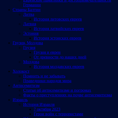
Еврейские памятники и достопримечательности
Германии
Страны Балтии
Литва
История литовских евреев
Латвия
История латвийских евреев
Эстония
История эстонских евреев
Грузия, Молдова
Грузия
Грузия и евреи
От древности до наших дней
Молдова
История молдавских евреев
Холокост
Помнить и не забывать
Праведники народов мира
Антисемитизм
Статьи об антисемитизме и погромах
Факты о преступлениях на почве антисемитизма
Израиль
История Израиля
7 октября 2023
Герои войн с террористами