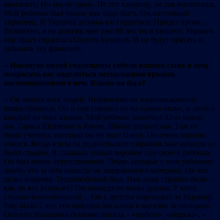
выносить! Но мы не такие. Не тот характер, не так воспитаны.
Мой ребенок был таким, как надо быть. Он настоящий
украинец. И Украина должна им гордиться. Придет время…
Возможно, я не доживу, мне уже 80 лет, но я уверена: Украина
еще будет гордиться Олесем Бузиной. И не будут прятать и
забывать эту фамилию.
– Накануне пятой годовщины гибели вашего сына я хочу
попросить вас поделиться несколькими яркими
воспоминаниями о нем. Каким он был?
– Он любил всех людей. Независимо от национальности,
языка общения. Он и сам говорил не на одном языке, и любил
каждый из этих языков. Мой ребенок закончил 82-ю школу
им. Тараса Шевченко в Киеве. Школа украинская. Там не
было ученика, который бы не знал Олеся. Он очень хорошо
учился. Когда я шла на родительские собрания, мне никогда не
было стыдно. Я слышала только хорошее про своего ребенка.
Он был очень ответственным. Люди, которые с ним работали,
знали, что за ним никогда не задерживался материал. Он все
делал вовремя. Трудолюбивый был. Нам даже странно было –
как он все успевает? Он никогда не валял дурака. У меня
столько воспоминаний… Он с детства переживал за Украину.
Ему было 5 лет, его бабушка посылала в магазин за овощами.
Она ему большими буквами писала – «цибуля», «морква», –