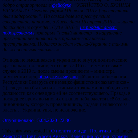
б
одро отрапортовал
в
фейсбуке
:
“
УБИЙСТВО О
.
Б
УЗИНЫ
РАСКРЫТО
. С
егодн
я
утром
[18
ию
ня 2015 г.]
преступники
был
и
за
держ
аны
”
. На
сам
ом деле
за
преступление
–
совершённо
е, на
помню
,
в
К
и
еве д
нём
16
апреля
2015 г. – н
ик
то
до сих пор
не
осуждён
. Суд
в
2016 г.
не продлил арест
подозреваемых
,
которы
х
“
це
лы
й
м
ини
стр
”
в нарушение
презумпции невиновности в прошлом году назвал
преступниками. Недалеко заедет
ненька-Укра
и
на
с
так
ими
должностными лицами
…
».
Отнюдь не вмешиваясь в украинские внутриполитические
«разборки», полагаем, что ещё в 2016 г. – и уж во всяком
случае в 2019 г., после смены президента – министра
внутренних дел,
обладателя медали
«65 лет освобождения
Республики Беларусь от немецко-фашистских захватчиков»
(!), следовало бы
выгнать ссаными тряпками
освободить от
должности как очевидно ей не соответствующего. Правда, в
последнее время во многих странах наблюдается всё больше
чиновников, которые, провалившись, годами цепляются за
власть… Украина, увы, не исключение.
Опубликовано 15.04.2020 22:36
This entry was posted in
О политике и др.
,
Политика
and tagged
Анастасия Товт
,
Арсен Аваков
,
Валентина Бузина
,
курьёзы
,