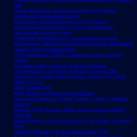
ней
Финал Мондиаля, драма в Аргентине и реакция
еврейских самоненавистников
К 82-летию Альберта Капенгута (русс/итал)
Ицик Бунцель в Кнессете о том, как Ронен Бар
организовал встречу с ним
Германия: Великий исход, написанный шепотом
Резонансное убийство в Петах-Тикве Иману Биньямина
Залки в День независимости
«Русскоязычные СМИ в Германии»: вчера, сегодня,
завтра
В память Керен Тандлер, первой женщины-
бортмеханика, погибшей в Ливане 12 июня 2006
לזכרה של קרן טנדלר, מכונאית מוטסת ראשונה, נהרגה בלבנון
ב-12 ביוני 2006
Йом А-Шоа 2026
Берл Лазар о политике и русской бане
Наталья Плюснина. Борьба Трампа за победу здравого
смысла
Виктор Дэвис Хэнсон. Наша долгая дорога к войне с
Ираном
Ицик Бунцель, отец погибшего в Газе Амита, к Ронену
Бару
Альберт Капенгут. Второе пришествие Таля