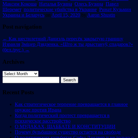
Максим Кокоша
,
Наталья Бузина
,
Олесь Бузина
,
Павел
Шеремет
,
политические убийства в Украине
,
Ринат Кузьмин
,
Украина и Беларусь
on
April 15, 2020
by
Aaron Shustin
.
Post navigation
←
Как шестилетний Даниэль пересёк закрытую границу
Израиля
Зміцер Дзядзенка. «Што ж ты дрыстануў, спадарок?»
(бел./рус.)
→
Archives
Archives
Search
for:
Recent Posts
Как стратегическое терпение превращается в главное
оружие против Ирана
Когда политический протест превращается в
психическое расстройство
О МУДАКАХ, ШАББАТЕ И КОНСТИТУЦИИ
Почему бульбашное существо остается на свободе
О политических кульбитах Софы Ландвер и не только о