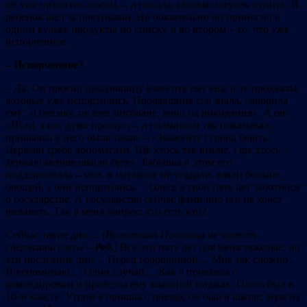
он уже читал по слогам, – и писала, сколько штучек купить. И
ребенок шел за покупками. Но обязательно он приносил в
одном кульке продукты по списку, а во втором – то, что уже
испорченное.
– Испорченное?
– Да. Он просил продавщицу взвесить ему еще и те продукты,
которые уже испортились. Продавщица его знала, говорила
ему: «Олесику, це вже зіпсоване, воно на викидання». А он:
«Ні-ні, я вас дуже прошу», – и пальчиком так показывал,
привычка у него была такая, – «Зважуйте і гроші беріть.
Державі треба допомагати. Ще хтось так візьме, і ще хтось –
державі менше шкоди буде». Бабушка в этом его
поддерживала – мол, в магазине не угадали, взяли больше
овощей, а они испортились… Олесь в свои пять лет заботился
о государстве. А государство сейчас фамилию его не хочет
называть. Так у меня вопрос: кто есть кто?
Сейчас такие дни…
(Валентина Павловна не может
сдержать слезы –
Ред.
)
Все эти пять лет для меня тяжелые, но
эти последние дни… Перед годовщиной… Мне так сложно…
Я вспоминаю… Один случай… Как я приехала с
командировки и привезла ему кожаный пиджак. Олесь был в
10-м классе. Утром я пришла с поезда, он был в школе, муж на