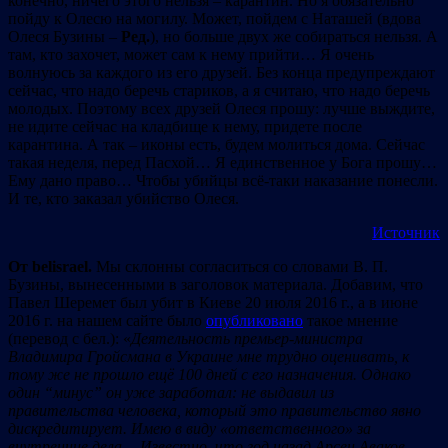
конечно, ничего этого нельзя – карантин. Но я обязательно
пойду к Олесю на могилу. Может, пойдем с Наташей (вдова
Олеся Бузины –
Ред.
), но больше двух же собираться нельзя. А
там, кто захочет, может сам к нему прийти… Я очень
волнуюсь за каждого из его друзей. Без конца предупреждают
сейчас, что надо беречь стариков, а я считаю, что надо беречь
молодых. Поэтому всех друзей Олеся прошу: лучше выждите,
не идите сейчас на кладбище к нему, придете после
карантина. А так – иконы есть, будем молиться дома. Сейчас
такая неделя, перед Пасхой… Я единственное у Бога прошу…
Ему дано право… Чтобы убийцы всё-таки наказание понесли.
И те, кто заказал убийство Олеся.
Источник
От belisrael.
Мы склонны согласиться со словами В. П.
Бузины, вынесенными в заголовок материала. Добавим, что
Павел Шеремет был убит в Киеве 20 июля 2016 г., а в июне
2016 г. на нашем сайте было
опубликовано
такое мнение
(перевод с бел.): «
Деятельность премьер-министра
Владимира
Гройсмана в Укра
и
не мне
трудно оценивать, к
тому же не прошло ещё
100 д
ней с его назначения. Однако
один
“
м
и
нус
”
он
уж
е
зараб
отал
: не вы
давил из
правительства человека, который это правительство явно
дискредитирует. Имею в виду «ответственного» за
внутренние дела
…
Известно
,
ч
то год
назад
Арсен Авак
ов