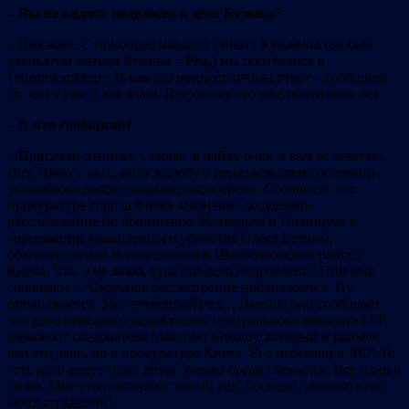
– Вы не видите подвижек в деле Бузины?
– Никаких. С помощью нардепа Рината Кузьмина (он был
адвокатом матери Бузины –
Ред.
) мы обратились в
Генпрокуратуру. И как раз вчера получила ответ – сообщили
то, что я уже и так знаю. Я прохожу это уже почти пять лет.
– А что сообщили?
– Прислали отписку. Сейчас, я найду очки и вам ее зачитаю…
Вот. Пишут, мол, вашу жалобу о ненадлежащем состоянии
уголовного расследования рассмотрели. Сообщаем, что
прокуратура города Киева закончила досудебное
расследование по обвинению Медведька и Полищука в
совершении умышленного убийства Олеся Бузины,
обвинительный акт направлен в Шевченковский райсуд
Киева. Что, я не знаю, куда это дело направлено? Они мне
сообщают… Судебное рассмотрение продолжается. Ну,
продолжается. Уже четвертый год… Дальше они сообщают,
что дело передано следователям центрального аппарата ГБР,
называют следователя Максима Кокошу, который и раньше
вел это дело, но в прокуратуре Киева. Его перевели в ДБР. То
есть дело ведут те же люди, только орган сменился. Все одно и
то же. Мне это повторяют пятый год. Господи, сколько этих
моих страданий!..