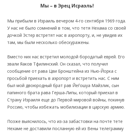
Мы – в Эрец Исраэль!
Мы прибыли в Израиль вечером 4‐го сентября 1969 года.
У нас не было сомнений в том, что тетя Нехама со своей
дочкой Эстер встретят нас в аэропорту, и, не увидев их
там, мы были несколько обескуражены.
Вместо них нас встретил молодой бородатый еврей. Его
звали Яаков Тфилинский. Он сказал, что получил
сообщение от рава Цви Бронштейна из Нью‐Йорка с
просьбой приехать в аэропорт и встретить нас. С ним
был мой двоюродный брат рав Йеѓошуа Майзлик, сын
папиного брата рава Герша‐Липы, который приехал в
Страну Израиля еще до Первой мировой войны, покинув
Россию, чтобы избежать мобилизации в царскую армию.
Позже выяснилось, что из‐за забастовки на почте тете
Нехаме не доставили посланную ей из Вены телеграмму