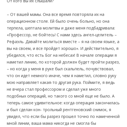
От кого вы их слышали?
– От вашей мамы. Она все время повторяла их на
операционном столе. Ей было очень больно, но она
терпела, шептала молитвы и даже меня подбадривала:
«Профессор, не бойтесь! С нами здесь ангел‐целитель –
Рефаэль. Давайте молиться вместе – я на своем языке, а
вы на своем, и все пройдет хорошо». И действительно, я
убедился, что есть Бог на небесах! В начале операции я
наметил линию, по которой должен будет пройти разрез,
– но когда у меня в руке был скальпель, почувствовал,
что он идет немного иначе, чем я наметил, словно руку
мою направляет какая‐то другая рука. Поймите, я ведь
не вчера стал профессором и сделал уже много
подобных операций, но такого со мной еще не было. А
теперь самое удивительное: когда операция закончилась
и был сделан кон‐ трольный рентгеновский снимок, я
увидел, что если бы разрез прошел точно по намеченной
мной линии, ваша мама никогда не смогла бы