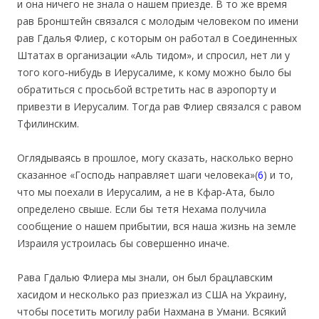
и она ничего не знала о нашем приезде. В то же время
рав Бронштейн связался с молодым человеком по имени
рав Гдалья Флиер, с которым он работал в Соединенных
Штатах в организации «Аль тидом», и спросил, нет ли у
того кого‐нибудь в Иерусалиме, к кому можно было бы
обратиться с просьбой встретить нас в аэропорту и
привезти в Иерусалим. Тогда рав Флиер связался с равом
Тфилинским.
Оглядываясь в прошлое, могу сказать, насколько верно
сказанное «Господь направляет шаги человека»(
6
) и то,
что мы поехали в Иерусалим, а не в Кфар‐Ата, было
определено свыше. Если бы тетя Нехама получила
сообщение о нашем прибытии, вся наша жизнь на земле
Израиля устроилась бы совершенно иначе.
Рава Гдалью Флиера мы знали, он был брацлавским
хасидом и несколько раз приезжал из США на Украину,
чтобы посетить могилу раби Нахмана в Умани. Всякий