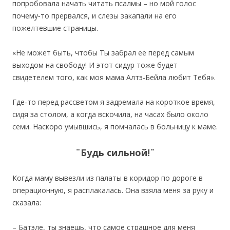
попробовала начать читать псалмы – но мой голос
почему‐то прервался, и слезы закапали на его
пожелтевшие страницы.
«Не может быть, чтобы Ты забрал ее перед самым
выходом на свободу! И этот сидур тоже будет
свидетелем того, как моя мама Алтэ‐Бейла любит Тебя».
Где‐то перед рассветом я задремала на короткое время,
сидя за столом, а когда вскочила, на часах было около
семи. Наскоро умывшись, я помчалась в больницу к маме.
¨Будь сильной!¨
Когда маму вывезли из палаты в коридор по дороге в
операционную, я расплакалась. Она взяла меня за руку и
сказала:
– Батэле, ты знаешь, что самое страшное для меня