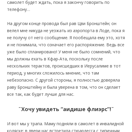
самолет будет ждать, пока я закончу говорить по
телефону…
На другом конце провода был рав Цви Бронштейн; он
велел мне никуда не уезжать из аэропорта в Лоде, пока я
не получу от него сообщение. Я пообещала ему это, хотя
и не понимала, что означает его распоряжение. Ведь все
уже было спланировано! У меня не было сомнений, что
мы должны ехать в Кфар‐Ата, поскольку после
нескольких терактов, происшедших в Иерусалиме в тот
период, у многих сложилось мнение, что там
небезопасно. С другой стороны, я полностью доверяла
раву Бронштейну и была уверена в том, что он сделает
все так, как будет лучше для нас.
¨Хочу увидеть “аидише флиэрс”!¨
И вот мы у трапа. Маму подняли в самолет в инвалидной
коляске; в двери нас встретила стюардесса с типичным