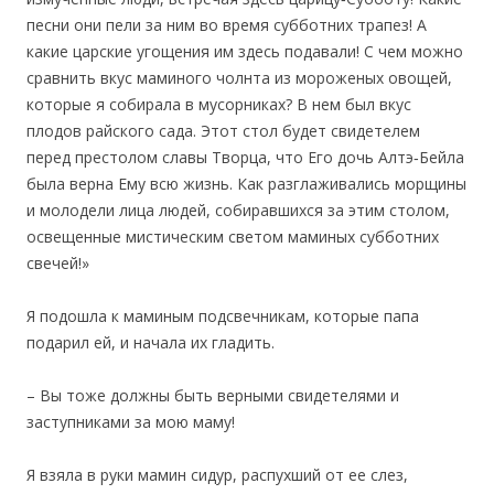
песни они пели за ним во время субботних трапез! А
какие царские угощения им здесь подавали! С чем можно
сравнить вкус маминого чолнта из мороженых овощей,
которые я собирала в мусорниках? В нем был вкус
плодов райского сада. Этот стол будет свидетелем
перед престолом славы Творца, что Его дочь Алтэ‐Бейла
была верна Ему всю жизнь. Как разглаживались морщины
и молодели лица людей, собиравшихся за этим столом,
освещенные мистическим светом маминых субботних
свечей!»
Я подошла к маминым подсвечникам, которые папа
подарил ей, и начала их гладить.
– Вы тоже должны быть верными свидетелями и
заступниками за мою маму!
Я взяла в руки мамин сидур, распухший от ее слез,