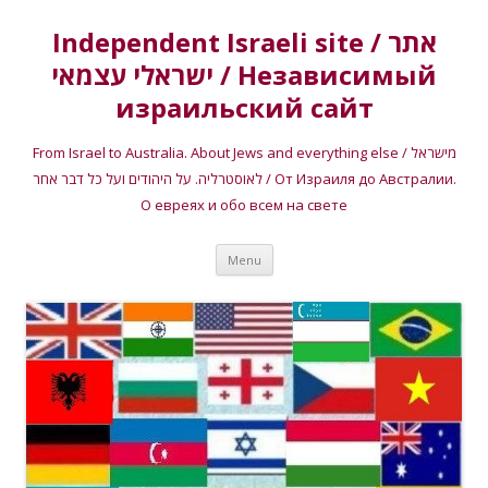
Independent Israeli site / אתר
ישראלי עצמאי / Независимый
израильский сайт
From Israel to Australia. About Jews and everything else / מישראל
לאוסטרליה. על היהודים ועל כל דבר אחר / От Израиля до Австралии.
О евреях и обо всем на свете
Skip
Menu
to
content