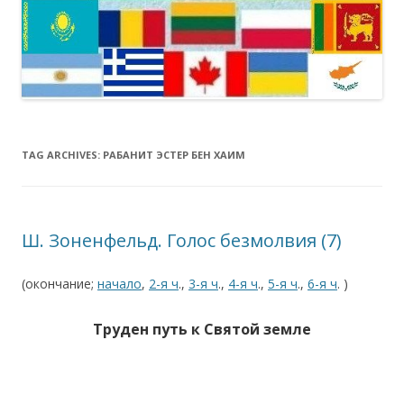
TAG ARCHIVES:
РАБАНИТ ЭСТЕР БЕН ХАИМ
Ш. Зоненфельд. Голос безмолвия (7)
(окончание;
начало
,
2-я ч
.,
3-я ч
.,
4-я ч
.,
5-я ч
.,
6-я ч
. )
Труден путь к Святой земле