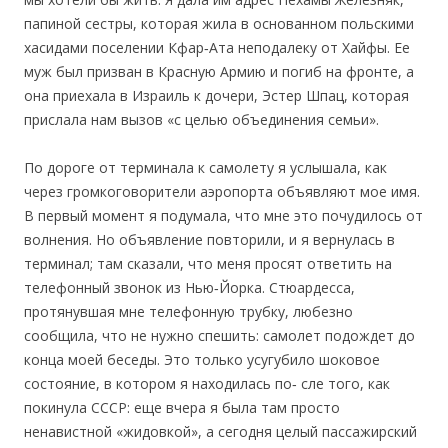
папиной сестры, которая жила в основанном польскими
хасидами поселении Кфар‐Ата неподалеку от Хайфы. Ее
муж был призван в Красную Армию и погиб на фронте, а
она приехала в Израиль к дочери, Эстер Шпац, которая
прислала нам вызов «с целью объединения семьи».
По дороге от терминала к самолету я услышала, как
через громкоговорители аэропорта объявляют мое имя.
В первый момент я подумала, что мне это почудилось от
волнения. Но объявление повторили, и я вернулась в
терминал; там сказали, что меня просят ответить на
телефонный звонок из Нью‐Йорка. Стюардесса,
протянувшая мне телефонную трубку, любезно
сообщила, что не нужно спешить: самолет подождет до
конца моей беседы. Это только усугубило шоковое
состояние, в котором я находилась по‐ сле того, как
покинула СССР: еще вчера я была там просто
ненавистной «жидовкой», а сегодня целый пассажирский