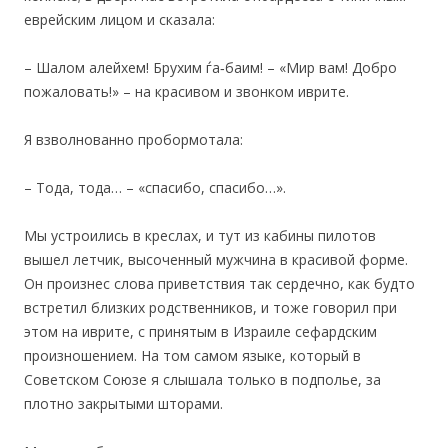
еврейским лицом и сказала:
– Шалом алейхем! Брухим ѓа‐баим! – «Мир вам! Добро
пожаловать!» – на красивом и звонком иврите.
Я взволнованно пробормотала:
– Тода, тода… – «спасибо, спасибо…».
Мы устроились в креслах, и тут из кабины пилотов
вышел летчик, высоченный мужчина в красивой форме.
Он произнес слова приветствия так сердечно, как будто
встретил близких родственников, и тоже говорил при
этом на иврите, с принятым в Израиле сефардским
произношением. На том самом языке, который в
Советском Союзе я слышала только в подполье, за
плотно закрытыми шторами.