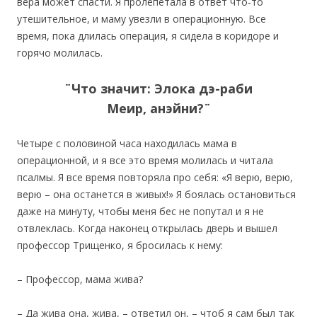
вера может спасти. Я пролепетала в ответ что‐то
утешительное, и маму увезли в операционную. Все
время, пока длилась операция, я сидела в коридоре и
горячо молилась.
¨Что значит: Элока дэ-раби
Меир, анэйни?¨
Четыре с половиной часа находилась мама в
операционной, и я все это время молилась и читала
псалмы. Я все время повторяла про себя: «Я верю, верю,
верю – она останется в живых!» Я боялась остановиться
даже на минуту, чтобы меня бес не попутал и я не
отвлеклась. Когда наконец открылась дверь и вышел
профессор Трищенко, я бросилась к нему:
– Профессор, мама жива?
– Да жива она, жива, – ответил он, – чтоб я сам был так