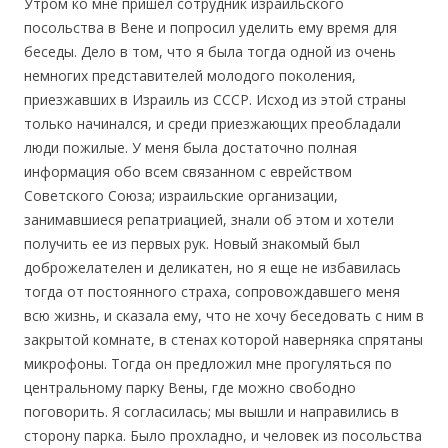
Утром ко мне пришел сотрудник израильского
посольства в Вене и попросил уделить ему время для
беседы. Дело в том, что я была тогда одной из очень
немногих представителей молодого поколения,
приезжавших в Израиль из СССР. Исход из этой страны
только начинался, и среди приезжающих преобладали
люди пожилые. У меня была достаточно полная
информация обо всем связанном с еврейством
Советского Союза; израильские организации,
занимавшиеся репатриацией, знали об этом и хотели
получить ее из первых рук. Новый знакомый был
доброжелателен и деликатен, но я еще не избавилась
тогда от постоянного страха, сопровождавшего меня
всю жизнь, и сказала ему, что не хочу беседовать с ним в
закрытой комнате, в стенах которой наверняка спрятаны
микрофоны. Тогда он предложил мне прогуляться по
центральному парку Вены, где можно свободно
поговорить. Я согласилась; мы вышли и направились в
сторону парка. Было прохладно, и человек из посольства