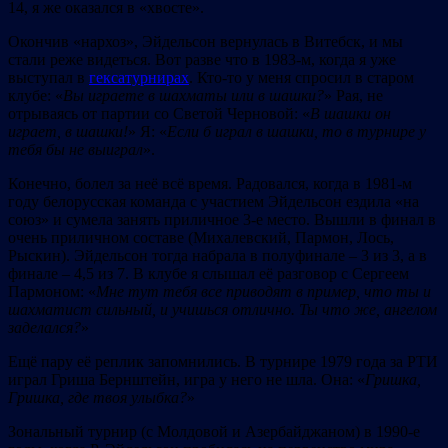
14, я же оказался в «хвосте».
Окончив «нархоз», Эйдельсон вернулась в Витебск, и мы
стали реже видеться. Вот разве что в 1983-м, когда я уже
выступал в
гексатурнирах
. Кто-то у меня спросил в старом
клубе: «
Вы играете в шахматы или в шашки?
» Рая, не
отрываясь от партии со Светой Черновой: «
В шашки он
играет, в шашки!
» Я: «
Если б играл в шашки, то в турнире у
тебя бы не выиграл
».
Конечно, болел за неё всё время. Радовался, когда в 1981-м
году белорусская команда с участием Эйдельсон ездила «на
союз» и сумела занять приличное 3-е место. Вышли в финал в
очень приличном составе (Михалевский, Пармон, Лось,
Рыскин). Эйдельсон тогда набрала в полуфинале – 3 из 3, а в
финале – 4,5 из 7. В клубе я слышал её разговор с Сергеем
Пармоном: «
Мне тут тебя все приводят в пример, что ты и
шахматист сильный, и учишься отлично. Ты что же, ангелом
заделался?
»
Ещё пару её реплик запомнились. В турнире 1979 года за РТИ
играл Гриша Бернштейн, игра у него не шла. Она: «
Гришка,
Гришка, где твоя улыбка?
»
Зональный турнир (с Молдовой и Азербайджаном) в 1990-е