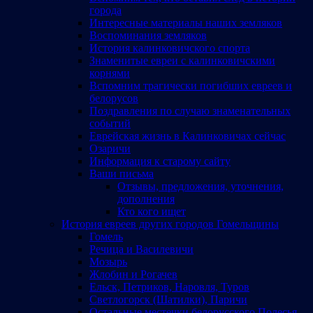
города
Интересные материалы наших земляков
Воспоминания земляков
История калинковичского спорта
Знаменитые евреи с калинковичскими
корнями
Вспомним трагически погибших евреев и
белорусов
Поздравления по случаю знаменательных
событий
Еврейская жизнь в Калинковичах сейчас
Озаричи
Информация к старому сайту
Ваши письма
Отзывы, предложения, уточнения,
дополнения
Кто кого ищет
История евреев других городов Гомельщины
Гомель
Речица и Василевичи
Мозырь
Жлобин и Рогачев
Ельск, Петриков, Наровля, Туров
Светлогорск (Шатилки), Паричи
Остальные местечки белорусского Полесья