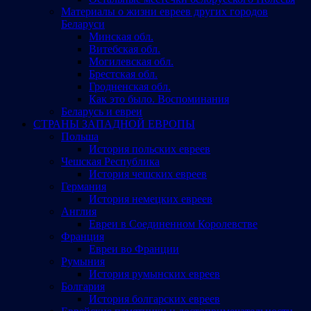
Материалы о жизни евреев других городов
Беларуси
Минская обл.
Витебская обл.
Могилевская обл.
Брестская обл.
Гродненская обл.
Как это было. Воспоминания
Беларусь и евреи
СТРАНЫ ЗАПАДНОЙ ЕВРОПЫ
Польша
История польских евреев
Чешская Республика
История чешских евреев
Германия
История немецких евреев
Англия
Евреи в Соединенном Королевстве
Франция
Евреи во Франции
Румыния
История румынских евреев
Болгария
История болгарских евреев