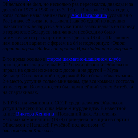
Эйдельсон не был, но несколько раз пересекался, дважды и за
доской (в 1979 и 1980 гг., счёт 1:1)… В начале 1970-х годов,
когда только начал заниматься у
Або Шагаловича
, услышал о
Рае (иначе её тогда не называли) как об одной из ведущих
шахматисток Беларуси. Она уже тогда замахивалась на победу
в первенстве Беларуси, минчанкам необходимо было
внимательно играть против неё. Где-то в 1974 г. Шагалович
нам показал вариант с ферзём на d4 и подчеркнул: «
Этот
вариант играла Эйдельсон против Иры Лифшиц и выиграла
».
В то время осенью в
старом шахматно-шашечном клубе
проводилась спартакиада БССР среди областей. Эйдельсон
играла на одной из женских досок, а на другой – Муза
Зельцер. С их активной поддержкой Витебская область заняла
2-е место, уступив только минчанам, где вся команда состояла
из мастеров. Возможно, это был крупнейший успех Витебска
на спартакиадах.
В 1976 г. на чемпионате СССР среди девушек Эйдельсон
уступила всего пол-очка Майе Чибурданидзе. В известной
книге
Виктора Хенкина
«Последний шах. Антология
матовых комбинаций» (1979) приведена позиция из партии
Эйдельсон с Натальей Ручьёвой под девизом «
С
благословения Каиссы
».