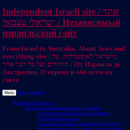
Independent Israeli site / אתר
ישראלי עצמאי / Независимый
израильский сайт
From Israel to Australia. About Jews and
everything else / מישראל לאוסטרליה. על
היהודים ועל כל דבר אחר / От Израиля до
Австралии. О евреях и обо всем на
свете
Skip to content
Menu
Еврейская Беларусь
История евреев Калинкович и района
История калинковичского еврейства
Послевоенная жизнь
Сохраним в памяти дом и его обитателей
Вспомним тех, кто оставил след в истории