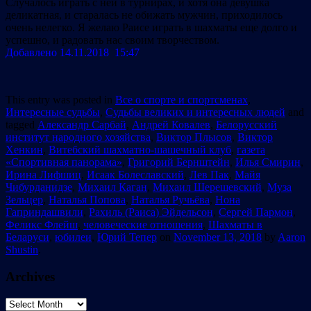
Случалось играть с ней в турнирах, и хотя она девушка
деликатная, и старалась не обижать мужчин, приходилось
очень нелегко. Я желаю Раисе играть в шахматы еще долго и
успешно, и радовать нас своим творчеством.
Добавлено 14.11.2018 15:47
This entry was posted in
Все о спорте и спортсменах
,
Интересные судьбы
,
Судьбы великих и интересных людей
and
tagged
Александр Сарбай
,
Андрей Ковалев
,
Белорусский
институт народного хозяйства
,
Виктор Плысов
,
Виктор
Хенкин
,
Витебский шахматно-шашечный клуб
,
газета
«Спортивная панорама»
,
Григорий Бернштейн
,
Илья Смирин
,
Ирина Лифшиц
,
Исаак Болеславский
,
Лев Пак
,
Майя
Чибурданидзе
,
Михаил Каган
,
Михаил Шерешевский
,
Муза
Зельцер
,
Наталья Попова
,
Наталья Ручьёва
,
Нона
Гаприндашвили
,
Рахиль (Раиса) Эйдельсон
,
Сергей Пармон
,
Феликс Флейш
,
человеческие отношения
,
Шахматы в
Беларуси
,
юбилеи
,
Юрий Тепер
on
November 13, 2018
by
Aaron
Shustin
.
Archives
Archives