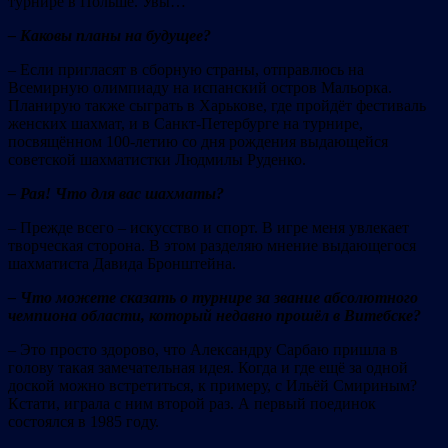
турнире в Польше. Увы…
– Каковы планы на будущее?
– Если пригласят в сборную страны, отправлюсь на
Всемирную олимпиаду на испанский остров Мальорка.
Планирую также сыграть в Харькове, где пройдёт фестиваль
женских шахмат, и в Санкт-Петербурге на турнире,
посвящённом 100-летию со дня рождения выдающейся
советской шахматистки Людмилы Руденко.
– Рая! Что для вас шахматы?
– Прежде всего – искусство и спорт. В игре меня увлекает
творческая сторона. В этом разделяю мнение выдающегося
шахматиста Давида Бронштейна.
– Что можете сказать о турнире за звание абсолютного
чемпиона области, который недавно прошёл в Витебске?
– Это просто здорово, что Александру Сарбаю пришла в
голову такая замечательная идея. Когда и где ещё за одной
доской можно встретиться, к примеру, с Ильёй Смириным?
Кстати, играла с ним второй раз. А первый поединок
состоялся в 1985 году.