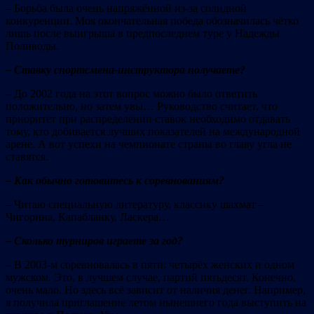
– Борьба была очень напряжённой из-за солидной
конкуренции. Моя окончательная победа обозначилась чётко
лишь после выигрыша в предпоследнем туре у Надежды
Поливоды.
– Ставку спортсмена-инструктора получаете?
– До 2002 года на этот вопрос можно было ответить
положительно, но затем увы… Руководство считает, что
приоритет при распределении ставок необходимо отдавать
тому, кто добивается лучших показателей на международной
арене. А вот успехи на чемпионате страны во главу угла не
ставятся.
– Как обычно готовитесь к соревнованиям?
– Читаю специальную литературу, классику шахмат –
Чигорина, Капабланку, Ласкера…
– Сколько турниров играете за год?
– В 2003-м соревновалась в пяти: четырёх женских и одном
мужском. Это, в лучшем случае, партий пятьдесят. Конечно,
очень мало. Но здесь всё зависит от наличия денег. Например,
я получила приглашение летом нынешнего года выступить на