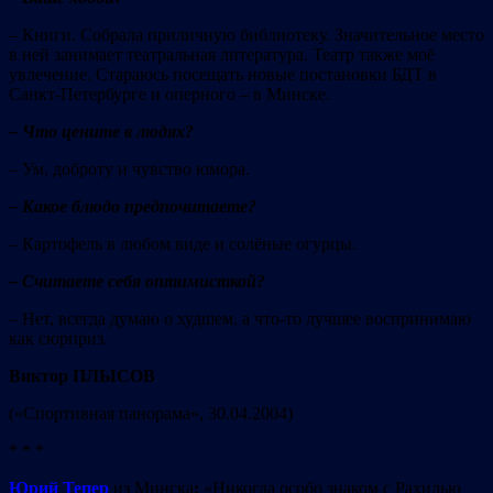
– Книги. Собрала приличную библиотеку. Значительное место
в ней занимает театральная литература. Театр также моё
увлечение. Стараюсь посещать новые постановки БДТ в
Санкт-Петербурге и оперного – в Минске.
– Что цените в людях?
– Ум, доброту и чувство юмора.
– Какое блюдо предпочитаете?
– Картофель в любом виде и солёные огурцы.
– Считаете себя оптимисткой?
– Нет, всегда думаю о худшем, а что-то лучшее воспринимаю
как сюрприз.
Виктор ПЛЫСОВ
(«Спортивная панорама», 30.04.2004)
* * *
Юрий Тепер
из Минска
:
«Никогда особо знаком с Рахилью