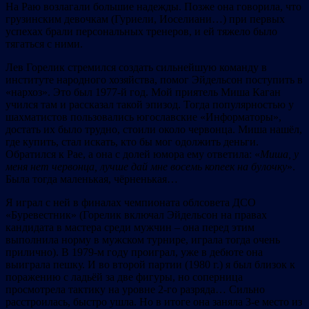
На Раю возлагали большие надежды. Позже она говорила, что
грузинским девочкам (Гуриели, Иоселиани…) при первых
успехах брали персональных тренеров, и ей тяжело было
тягаться с ними.
Лев Горелик стремился создать сильнейшую команду в
институте народного хозяйства, помог Эйдельсон поступить в
«нархоз». Это был 1977-й год. Мой приятель Миша Каган
учился там и рассказал такой эпизод. Тогда популярностью у
шахматистов пользовались югославские «Информаторы»,
достать их было трудно, стоили около червонца. Миша нашёл,
где купить, стал искать, кто бы мог одолжить деньги.
Обратился к Рае, а она с долей юмора ему ответила: «
Миша, у
меня нет червонца, лучше дай мне восемь копеек на булочку
».
Была тогда маленькая, чёрненькая…
Я играл с ней в финалах чемпионата облсовета ДСО
«Буревестник» (Горелик включал Эйдельсон на правах
кандидата в мастера среди мужчин – она перед этим
выполнила норму в мужском турнире, играла тогда очень
прилично). В 1979-м году проиграл, уже в дебюте она
выиграла пешку. И во второй партии (1980 г.) я был близок к
поражению с ладьёй за две фигуры, но соперница
просмотрела тактику на уровне 2-го разряда… Сильно
расстроилась, быстро ушла. Но в итоге она заняла 3-е место из