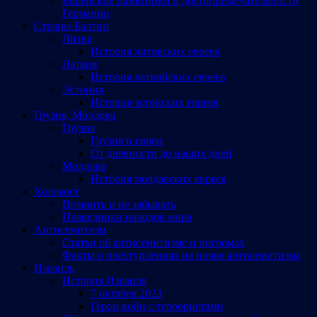
Еврейские памятники и достопримечательности
Германии
Страны Балтии
Литва
История литовских евреев
Латвия
История латвийских евреев
Эстония
История эстонских евреев
Грузия, Молдова
Грузия
Грузия и евреи
От древности до наших дней
Молдова
История молдавских евреев
Холокост
Помнить и не забывать
Праведники народов мира
Антисемитизм
Статьи об антисемитизме и погромах
Факты о преступлениях на почве антисемитизма
Израиль
История Израиля
7 октября 2023
Герои войн с террористами