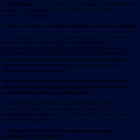
соревнованиях. С легендарной спортсменкой я встречалась на
чемпионате Советского Союза в 1983 году, та встреча
завершилась мирно.
– Что скажете о сегодняшнем развитии женских шахмат?
– На мой взгляд, они двигаются вперёд более медленными
темпами, чем у мужчин. Практически нет крупных
международных турниров. А всё отчего? У нас очень мало
спонсоров. Правда, с приходом на пост президента ФИДЕ
Кирсана Илюмжинова призовой фонд женских шахматных
турниров стал увеличиваться, но не настолько, чтобы
говорить о большом прогрессе.
– В 2000 году вы впервые приняли участие в чемпионате
мира в столице Индии Дели. Соревнования проходили по
нокаут-системе. Как к ней относитесь?
– Положительно. Именно благодаря новой системе у
большого числа шахматисток появилась возможность
бороться за чемпионский титул. Раньше круг претенденток
был резко ограничен.
– Устраивает ли вас, Раиса, отношение к женским
шахматам у нас в стране?