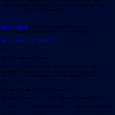
годы, когда Р. Эйдельсон пробилась на первенство мира,
обойдя Наталью Попову на пол-очка. Выходя из турнирного
зала, воскликнула: «
Но пасаран!
»»
* * *
Илья Смирин
из Израиля: «
Хотел бы поздравить Рахиль
Эйдельсон через сайт. Желаю здоровья и удачи!
»
Опубликовано 13.11.2018 19:57
***
От редактора belisrael.info
Хотелось бы, чтоб витебские шахматисты и не только,
включая гроссмейстеров, в дополнение к публикации,
прислали свои воспоминания о юбилярше и поздравления.
Одно уже есть.
Феликс Флейш
, живущий в Израиле:
Пользуясь случаем, очень рад поздравить Раю с юбилеем.
Я тоже был учеником известного тренера Льва Пака, и можно
сказать, что как шахматистка Раиса выросла у меня на глазах.