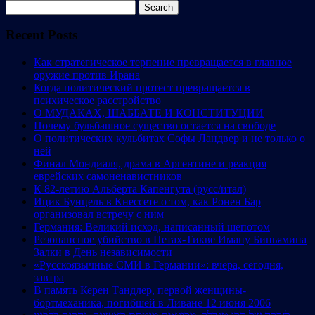
Search
for:
Recent Posts
Как стратегическое терпение превращается в главное
оружие против Ирана
Когда политический протест превращается в
психическое расстройство
О МУДАКАХ, ШАББАТЕ И КОНСТИТУЦИИ
Почему бульбашное существо остается на свободе
О политических кульбитах Софы Ландвер и не только о
ней
Финал Мондиаля, драма в Аргентине и реакция
еврейских самоненавистников
К 82-летию Альберта Капенгута (русс/итал)
Ицик Бунцель в Кнессете о том, как Ронен Бар
организовал встречу с ним
Германия: Великий исход, написанный шепотом
Резонансное убийство в Петах-Тикве Иману Биньямина
Залки в День независимости
«Русскоязычные СМИ в Германии»: вчера, сегодня,
завтра
В память Керен Тандлер, первой женщины-
бортмеханика, погибшей в Ливане 12 июня 2006