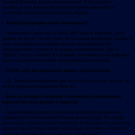
Андрей Ковалёв, Исаак Болеславский. У последнего
постигала азы мастерства во время проводимых ещё в
советские годы республиканских сборов.
– Какой из турниров особо запомнился?
– Чемпионат Советского Союза 1987 года в Тбилиси, где я
заняла 4-е место. За тот успех Всесоюзная федерация шахмат в
знак поощрения отправила меня на международный
традиционный турнир в Белграде, посвящённый Дню 8
Марта. Тогда в столице Югославии во второй раз подряд мне
удалось выполнить норму международного мастера.
–
В 1995 году вам присвоено звание гроссмейстера.
– Да. Третий необходимый для этого балл набрала, кстати, на
международном турнире в Минске.
– Кого из женщин считаете сильнейшей в шахматном
королевстве всех времён и народов?
– Здесь обеими руками голосую за Нону Гаприндашвили,
владевшую чемпионским титулом многие годы. По натуре
она игрок, поражает своей энергией. Благодаря ей в шахматы
пришло много талантливой молодёжи, особенно в Грузии. С
успехом участвовала и в женских, и в мужских