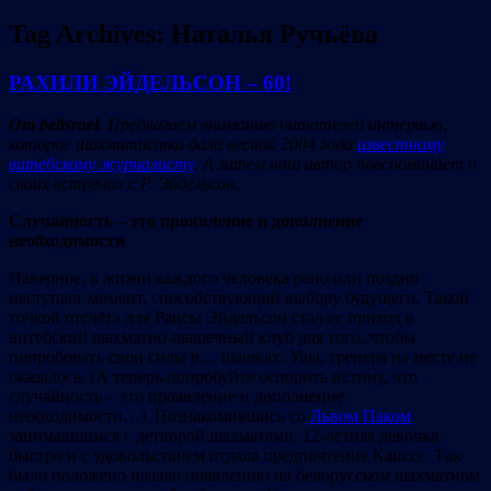
Tag Archives:
Наталья Ручьёва
РАХИЛИ ЭЙДЕЛЬСОН – 60!
От belisrael.
Предлагаем вниманию читателей интервью,
которое шахматистка дала весной 2004 года
известному
витебскому журналисту
. А затем наш автор повспоминает о
своих встречах с Р. Эйдельсон.
Случайность – это проявление и дополнение
необходимости
Наверное, в жизни каждого человека рано или поздно
наступает момент, способствующий выбору будущего. Такой
точкой отсчёта для Раисы Эйдельсон стал ее приход в
витебский шахматно-шашечный клуб для того, чтобы
попробовать свои силы в… шашках. Увы, тренера на месте не
оказалось. (А теперь попробуйте оспорить истину, что
случайность – это проявление и дополнение
необходимости…). Познакомившись со
Львом Паком
,
занимавшимся с детворой шахматами, 12-летняя девочка
быстро и с удовольствием отдала предпочтение Каиссе. Так
было положено начало появлению на белорусском шахматном