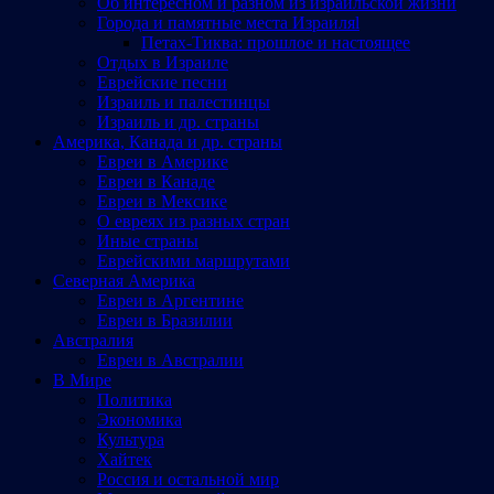
Об интересном и разном из израильской жизни
Города и памятные места Израиляl
Петах-Тиква: прошлое и настоящее
Отдых в Израиле
Еврейские песни
Израиль и палестинцы
Израиль и др. страны
Америка, Канада и др. страны
Евреи в Америке
Евреи в Канаде
Евреи в Мексике
О евреях из разных стран
Иные страны
Еврейскими маршрутами
Северная Америка
Евреи в Аргентине
Евреи в Бразилии
Австралия
Евреи в Австралии
В Мире
Политика
Экономика
Культура
Хайтек
Россия и остальной мир