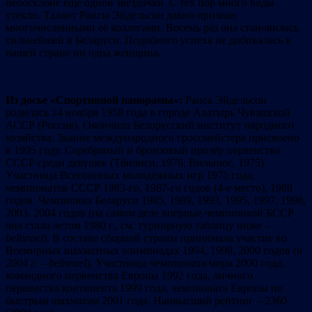
небосклоне еще одной звёздочки. С тех пор много воды
утекло. Талант Раисы Эйдельсон давно признан
многочисленными её коллегами. Восемь раз она становилась
сильнейшей в Беларуси. Подобного успеха не добивалась в
нашей стране ни одна женщина.
Из досье «Спортивной панорамы»:
Раиса Эйдельсон
родилась 14 ноября 1958 года в городе Алатырь Чувашской
АССР (Россия). Окончила Белорусский институт народного
хозяйства. Звание международного гроссмейстера присвоено
в 1995 году. Серебряный и бронзовый призёр первенства
СССР среди девушек (Тбилиси, 1976; Вильнюс, 1975).
Участница Всесоюзных молодёжных игр 1975 года,
чемпионатов СССР 1983-го, 1987-го годов (4-е место), 1988
годов. Чемпионка Беларуси 1985, 1989, 1993, 1995, 1997, 1998,
2003, 2004 годов (на самом деле впервые чемпионкой БССР
она стала летом 1980 г., см. турнирную таблицу ниже
–
belisrael
). В составе сборной страны принимала участие во
Всемирных шахматных олимпиадах 1994, 1998, 2000 годов (
и
2004 г. – belisrael
). Участница чемпионата мира 2000 года,
командного первенства Европы 1992 года, личного
первенства континента 1999 года, чемпионата Европы по
быстрым шахматам 2001 года. Наивысший рейтинг – 2360