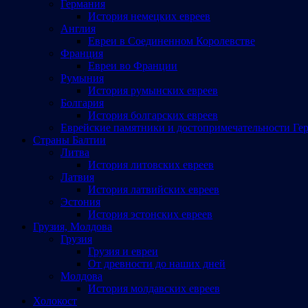
Германия
История немецких евреев
Англия
Евреи в Соединенном Королевстве
Франция
Евреи во Франции
Румыния
История румынских евреев
Болгария
История болгарских евреев
Еврейские памятники и достопримечательности Ге
Страны Балтии
Литва
История литовских евреев
Латвия
История латвийских евреев
Эстония
История эстонских евреев
Грузия, Молдова
Грузия
Грузия и евреи
От древности до наших дней
Молдова
История молдавских евреев
Холокост