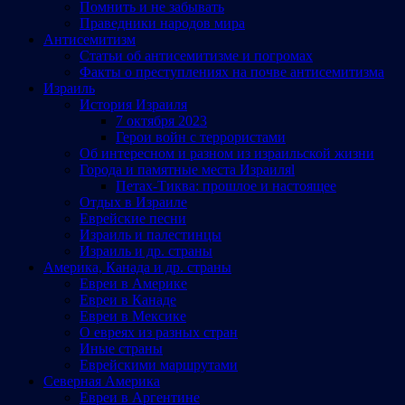
Помнить и не забывать
Праведники народов мира
Антисемитизм
Статьи об антисемитизме и погромах
Факты о преступлениях на почве антисемитизма
Израиль
История Израиля
7 октября 2023
Герои войн с террористами
Об интересном и разном из израильской жизни
Города и памятные места Израиляl
Петах-Тиква: прошлое и настоящее
Отдых в Израиле
Еврейские песни
Израиль и палестинцы
Израиль и др. страны
Америка, Канада и др. страны
Евреи в Америке
Евреи в Канаде
Евреи в Мексике
О евреях из разных стран
Иные страны
Еврейскими маршрутами
Северная Америка
Евреи в Аргентине