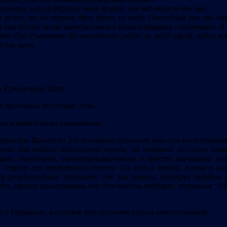
рниры, как он держал меня за руку, как заботился обо мне.
 реже, но не теряли друг друга из виду. Последний раз мы ви
 и как всегда живо интересовался происходящими событиями. Я
то Лев Рувимович до последнего следил за моей игрой, видел в
 для меня.
а Рувимовича Пака.
 он проживал последние годы.
ском и витебскими шахматами.
атисты Витебска 2-й половины прошлого века его воспитанники.
ние для такого небольшого города, но наверное не самое глав
ами, учителями, тренерами,военными и просто хорошими люд
секрет его тренерского успеха. Он любил людей, жизнь и ша
ся результатами турниров, где мы играли, смотрел парти
к, просил приготовить ему для чтения подборку журналов “64”
а в Германию, а сегодня эта пустота стала невосполнимой.