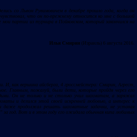
делись со Львом Рувимовичем в декабре прошло года, когда он
 чувствовал, что он по-прежнему относится ко мне с большой
се мои партии из турнира в Пойковском, который закончился на
Илья Смирин
(Израиль) 6 августа 2016.
 И, как вершина айсберга, 4 гроссмейстера: Смирин, Агрест,
ное. Главным, пожалуй, были дети, которые пройдя через его
ьми. Он не только и не столько учил шахматам, а заряжал
хматы и делился этой своей искренней любовью, а интерес к
и и даже продолжал решать шахматные задачки, не уставая
 за год. Вот и в этом году его ожидала обычная кипа любимых