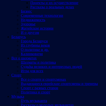
Проекты и их осуществление
Рассказы о реальных делах
Бизнес
Современные технологии
Недвижимость
Здоровье
Житейские истории
И о другом
Беларусь
Города Беларуси
Из глубины веков
О политике и др.
Калинковичи
Все о шахматах
Шахматы и политика
Судьбы великих и интересных людей
Игра для всех
Спорт
Все о спорте и спортсменах
Выдающиеся еврейские спортсмены и тренеры
Спорт с разных сторон
Политика и спорт
Музыка
Путь музыканта
Рассказы о молодых музыкантах