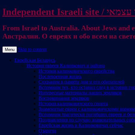
From Israel to Australia. About Jews and everything else / . על היהודים ועל כל דבר אחר
Австралии. О евреях и обо всем на свет
Skip to content
Menu
Еврейская Беларусь
История евреев Калинкович и района
История калинковичского еврейства
Послевоенная жизнь
Сохраним в памяти дом и его обитателей
Вспомним тех, кто оставил след в истории го
Интересные материалы наших земляков
Воспоминания земляков
История калинковичского спорта
Знаменитые евреи с калинковичскими корня
Вспомним трагически погибших евреев и бел
Поздравления по случаю знаменательных соб
Еврейская жизнь в Калинковичах сейчас
Озаричи