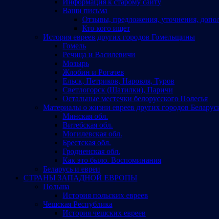
Информация к старому сайту
Ваши письма
Отзывы, предложения, уточнения, допо
Кто кого ищет
История евреев других городов Гомельщины
Гомель
Речица и Василевичи
Мозырь
Жлобин и Рогачев
Ельск, Петриков, Наровля, Туров
Светлогорск (Шатилки), Паричи
Остальные местечки белорусского Полесья
Материалы о жизни евреев других городов Беларус
Минская обл.
Витебская обл.
Могилевская обл.
Брестская обл.
Гродненская обл.
Как это было. Воспоминания
Беларусь и евреи
СТРАНЫ ЗАПАДНОЙ ЕВРОПЫ
Польша
История польских евреев
Чешская Республика
История чешских евреев