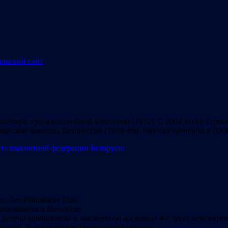
в мастера, судья всесоюзной категории (1972). С 2004 жил в Герма
ошеской команды Белоруссии (1969–89). Работал тренером в Д
те шахматной федерации Беларуси:
ер Лев Рувимович Пак.
я шахматами в Витебске.
. Будучи кандидатом в мастера он воспитал 4-х гроссмейстеров
верное, был его главный тренерский талант.