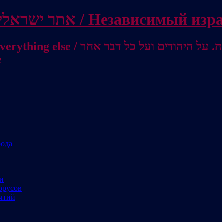
Independent Israeli site / אתר ישראלי עצמאי 
מישראל לאוסטרליה / От Израиля до
е
рода
ми
орусов
ытий