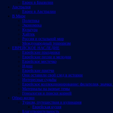
Евреи в Бразилии
Австралия
Евреи в Австралии
В Мире
Политика
Экономика
Культура
Хайтек
Россия и остальной мир
Международный терроризм
ЕВРЕЙСКОЕ НАСЛЕДИЕ
Еврейские праздники
Еврейские песни и мелодии
Еврейское местечко
Идиш
Еврейские притчи
Они оставили свой след в истории
Интересные судьбы
Еврейское коллекционирование: филателия, значки 
Материалы на разные темы
Генеалогия и поиски корней
Образ жизни
Туризм, путешествия и кулинария
Еврейская кухня
Благотворительность