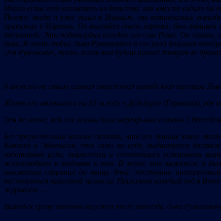
Много есть что вспомнить из детства: как вместе ездили на ту
Позже, когда я уже уехал в Израиль, мы встречались гораздо
приезжал в Израиль. Он выглядел очень хорошо, был активен
теплотой. Это подтвердил сегодня его сын Рома. Он сказал, ч
днях. Я очень любил Льва Рувимовича и его уход большая потеря
Лев Рувимович, пусть земля вам будет пухом! Зикарон ве браха!
6 августа не стало самого известного витебского тренера Льв
Жизнь его окончилась на 83-м году в Дуйсбурге (Германия), где
Тем не менее, вся его жизнь была неразрывна связана с Витеб
Без преувеличения можно сказать, что все лучшие юные шахм
Ковалев и Эйдельсон, что само по себе, выдающееся достиже
заботливые руки, вырастали и становились успешными врач
жизнелюбием и любовью к ним. В этом, мне кажется, и был 
шахматам сохранил до конца дней: постоянно интересовал
восхищаться красотой замысла. Приезжая каждый год в Витебс
журналов …
Витебск сразу заметно опустел после отъезда Льва Рувимович