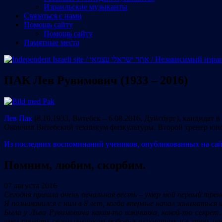
Израильские музыканты
Cвязаться с нами
Помощь сайту
Помощь сайту
Памятные места
ПАК Лев Рувимович (1933 – 2016)
Лев Пак
(8.10.1933, Витебск – 6.08.2016, Дуйсбург), кандидат 
Окончил Витебский техникум физкультуры. Второй тренер юн
Из последних воспоминаний учеников, опубликованных на сай
Помним, любим, скорбим.
07 августа 2016
Сегодня пришла очень печальная весть – умер мой первый трен
Я познакомился с ним в 8 лет, когда впервые начал заниматьс
Была у Льва Рувимовича какая-то изюминка, какой-то секрет
умел привить своим ученикам любовь к шахматам, и в этом, на