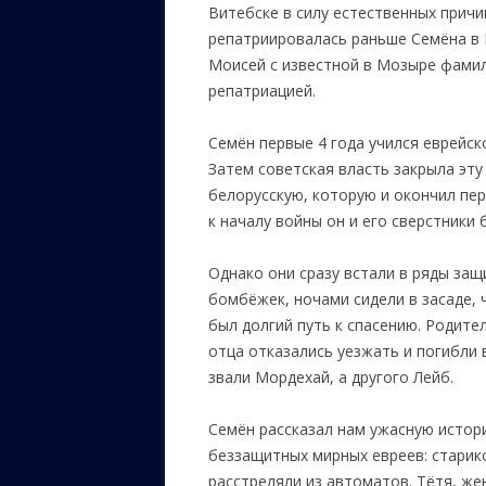
Витебске в силу естественных причи
репатриировалась раньше Семёна в 
Моисей с известной в Мозыре фамил
репатриацией.
Семён первые 4 года учился еврейск
Затем советская власть закрыла эту
белорусскую, которую и окончил пе
к началу войны он и его сверстники
Однако они сразу встали в ряды за
бомбёжек, ночами сидели в засаде, 
был долгий путь к спасению. Родител
отца отказались уезжать и погибли 
звали Мордехай, а другого Лейб.
Семён рассказал нам ужасную истор
беззащитных мирных евреев: старико
расстреляли из автоматов. Тётя, же