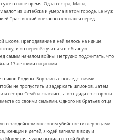
н уже в наше время. Одна сестра, Маша,
Маалот из Витебска и умерла в этом городе. Её муж
ией Трастинский внезапно скончался перед
ой школе. Преподавание в ней велось на идише.
 школу, и он перешёл учиться в обычную
ред самым началом войны. Нетрудно подсчитать, что
 были 17-летними пацанами.
щитников Родины. Боролись с последствиями
чтобы не пропустить и задержать шпионов. Затем
и и сёстры Семёна спаслись, а вот дяди со стороны
вместе со своими семьями. Одного из братьев отца
ию о злодейском массовом убийстве гитлеровцами
в, женщин и детей, Людей загнали в воду и
на Мордехая, чудом выжила в этой бойне,