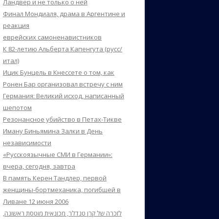
Ландвер и не только о ней
Финал Мондиаля, драма в Аргентине и
реакция
еврейских самоненавистников
К 82-летию Альберта Капенгута (русс/
итал)
Ицик Бунцель в Кнессете о том, как
Ронен Бар организовал встречу с ним
Германия: Великий исход, написанный
шепотом
Резонансное убийство в Петах-Тикве
Иману Биньямина Залки в День
независимости
«Русскоязычные СМИ в Германии»:
вчера, сегодня, завтра
В память Керен Тандлер, первой
женщины-бортмеханика, погибшей в
Ливане 12 июня 2006
לזכרה של קרן טנדלר, מכונאית מוטסת ראשונה,