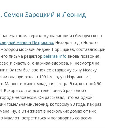
КАЯ ЖИЗНЬ В
). Семен Зарецкий и Леонид
ОВИЧАХ СЕЙЧАС
ЧИ
л напечатан материал журналистки из белорусского
АЦИЯ К СТАРОМУ
следний миньян Петрикова.
Незадолго до Нового
е молодой москвич Андрей Порфирьев, составляющий
 его письма редактор
belisrael.info
вновь позвонил
ИСЬМА
ОТЗЫВЫ, ПРЕДЛОЖЕНИЯ,
осах. К счастью, она жива-здорова, и, несмотря на
УТОЧНЕНИЯ, ДОПОЛНЕНИЯ
нит. Затем был звонок ее старшему сыну Исааку,
ым она приехала в 1991-м году в Израиль. Из
КТО КОГО ИЩЕТ
о в Маалоте живет младшая сестра Эти, которой 90
94. Вскоре состоялся телефонный разговор с
городе человеком. Он рассказал, что на одной
ий гомельчанин Леонид, которому 93 года. Как раз
ёна, ну, а Эти живет в нескольких домах от них.
в Маалот, встретиться и поговорить со всеми.