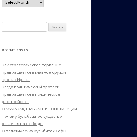
Search
for:
RECENT POSTS
Как стратегическое терпение
превращается в главное оружие
против Ирана
Когда политический протест
превращается в психическое
расстройство
О МУДАКАХ, ШАББАТЕ И КОНСТИТУЦИИ
Почему бульбашное существо
остается на свободе
О политических кульбитах Софы