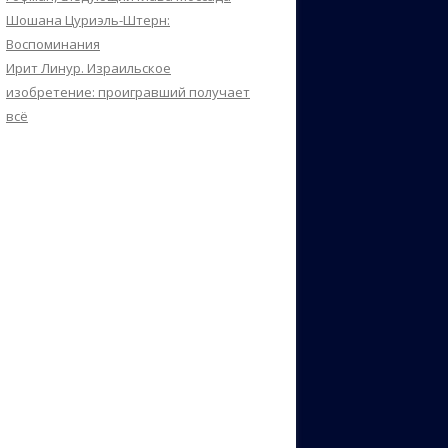
Шошана Цуриэль-Штерн:
Воспоминания
Ирит Линур. Израильское
изобретение: проигравший получает
всё