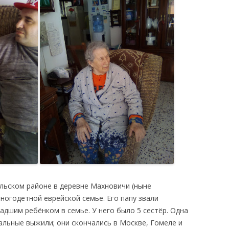
 Ельском районе в деревне Махновичи (ныне
ногодетной еврейской семье. Его папу звали
адшим ребёнком в семье. У него было 5 сестёр. Одна
тальные выжили; они скончались в Москве, Гомеле и