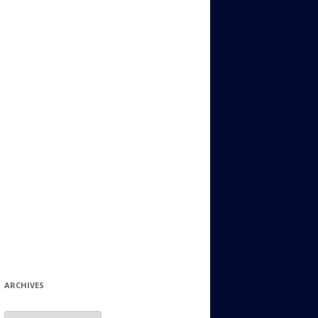
ИДИШ
СТАЛЬНОЙ МИР
ЕВРЕЙСКИЕ ПРИТЧИ
НЫЙ ТЕРРОРИЗМ
ОНИ ОСТАВИЛИ СВОЙ СЛЕД В
ИСТОРИИ
ИНТЕРЕСНЫЕ СУДЬБЫ
ЕВРЕЙСКОЕ
КОЛЛЕКЦИОНИРОВАНИЕ:
ФИЛАТЕЛИЯ, ЗНАЧКИ И ДР.
МАТЕРИАЛЫ НА РАЗНЫЕ ТЕМЫ
ГЕНЕАЛОГИЯ И ПОИСКИ КОРНЕЙ
ARCHIVES
Archives