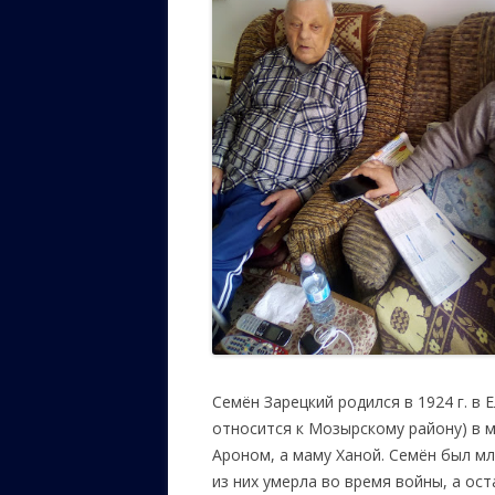
Семён Зарецкий родился в 1924 г. в
относится к Мозырскому району) в м
Ароном, а маму Ханой. Семён был мл
из них умерла во время войны, а ос