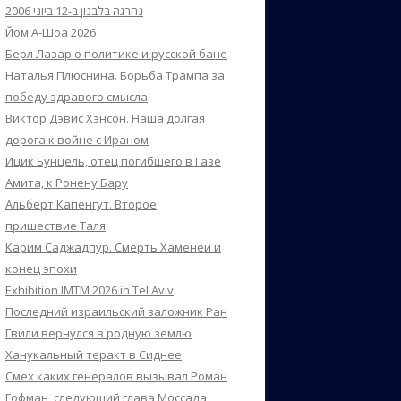
נהרגה בלבנון ב-12 ביוני 2006
Йом А-Шоа 2026
Берл Лазар о политике и русской бане
Наталья Плюснина. Борьба Трампа за
победу здравого смысла
Виктор Дэвис Хэнсон. Наша долгая
дорога к войне с Ираном
Ицик Бунцель, отец погибшего в Газе
Амита, к Ронену Бару
Альберт Капенгут. Второе
пришествие Таля
Карим Саджадпур. Смерть Хаменеи и
конец эпохи
Exhibition IMTM 2026 in Tel Aviv
Последний израильский заложник Ран
Гвили вернулся в родную землю
Ханукальный теракт в Сиднее
Смех каких генералов вызывал Роман
Гофман, следующий глава Моссада