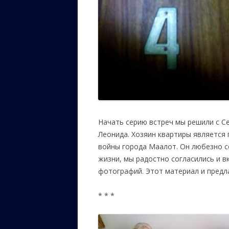
Начать серию встреч мы решили с С
Леонида. Хозяин квартиры являетс
войны города Маалот. Он любезно с
жизни, мы радостно согласились и 
фотографий. Этот материал и предл
* * *