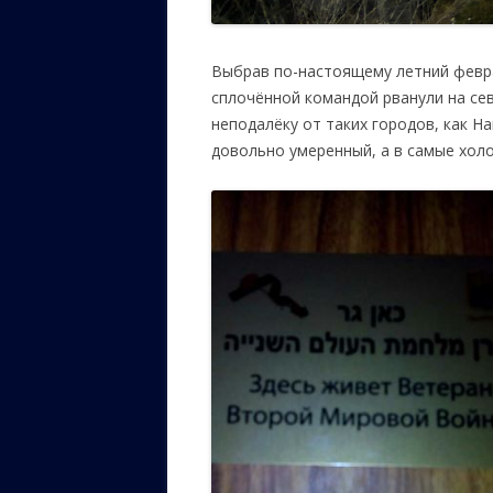
Выбрав по-настоящему летний февра
сплочённой командой рванули на се
неподалёку от таких городов, как На
довольно умеренный, а в самые хол