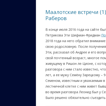
ЕВРЕЙС
Маалотские встречи (1
КАЛИНК
Раберов
ОЗАРИ
В конце июля 2016 года на сайте бы
ИНФОРМ
Петрикова Эти Шифман-Фридман
По
САЙТУ
2018 года на него обратил внимани
свою родословную. После получения
ВАШИ П
Эти, рассказал об Андрее и его вопр
свой почтенный возраст, многое пом
живущему в Ришон ле-Ционе, с котор
разговора с ним стало известно, чт
лет, а ее мужу Семёну Зарецкому – 
Семеном, известным и уважаемым в 
лестничной клетке с ним живет бывш
во время разговора Леонид был у Сем
Было решено обязательно съездить 