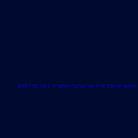
אקספו תל אביב אירח את תערוכת האופטיקה ב 5-6 במרץ 2019