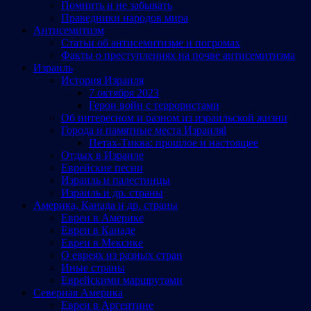
Помнить и не забывать
Праведники народов мира
Антисемитизм
Статьи об антисемитизме и погромах
Факты о преступлениях на почве антисемитизма
Израиль
История Израиля
7 октября 2023
Герои войн с террористами
Об интересном и разном из израильской жизни
Города и памятные места Израиляl
Петах-Тиква: прошлое и настоящее
Отдых в Израиле
Еврейские песни
Израиль и палестинцы
Израиль и др. страны
Америка, Канада и др. страны
Евреи в Америке
Евреи в Канаде
Евреи в Мексике
О евреях из разных стран
Иные страны
Еврейскими маршрутами
Северная Америка
Евреи в Аргентине