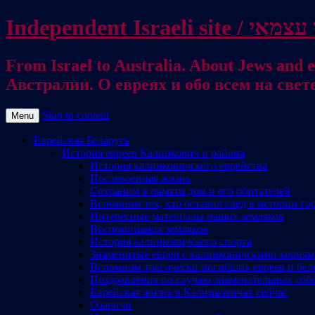
From Israel to Australia. About Jews and everything else / . על היהודים ועל כל דבר אחר
Австралии. О евреях и обо всем на свет
Skip to content
Menu
Еврейская Беларусь
История евреев Калинкович и района
История калинковичского еврейства
Послевоенная жизнь
Сохраним в памяти дом и его обитателей
Вспомним тех, кто оставил след в истории го
Интересные материалы наших земляков
Воспоминания земляков
История калинковичского спорта
Знаменитые евреи с калинковичскими корня
Вспомним трагически погибших евреев и бел
Поздравления по случаю знаменательных соб
Еврейская жизнь в Калинковичах сейчас
Озаричи