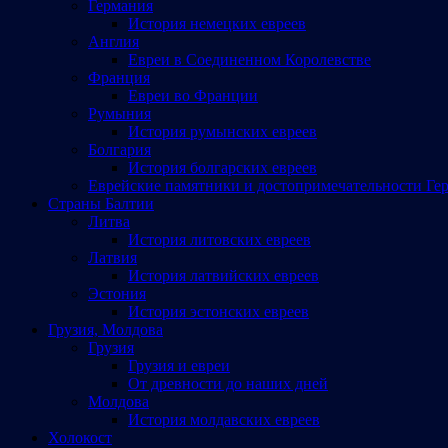
Германия
История немецких евреев
Англия
Евреи в Соединенном Королевстве
Франция
Евреи во Франции
Румыния
История румынских евреев
Болгария
История болгарских евреев
Еврейские памятники и достопримечательности Ге
Страны Балтии
Литва
История литовских евреев
Латвия
История латвийских евреев
Эстония
История эстонских евреев
Грузия, Молдова
Грузия
Грузия и евреи
От древности до наших дней
Молдова
История молдавских евреев
Холокост