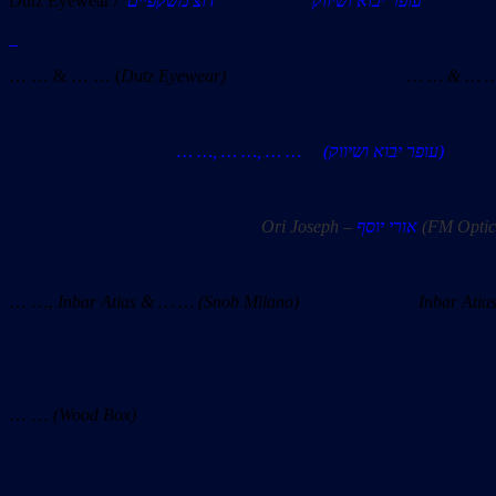
Dutz Eyewear /
דוצ משקפיים
עופר יבוא ושיווק
… … & … … (
Dutz Eyewear) … … & … … 
… …, … …, … … (עופר יבוא ושיווק)
Ori Joseph
–
אורי יוסף
(FM Optic
… …,
Inbar Atias & … … (Snob Milano) Inbar Atia
… …
(Wood Box)