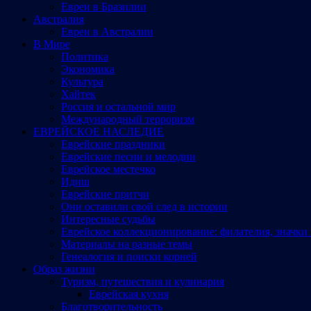
Евреи в Бразилии
Австралия
Евреи в Австралии
В Мире
Политика
Экономика
Культура
Хайтек
Россия и остальной мир
Международный терроризм
ЕВРЕЙСКОЕ НАСЛЕДИЕ
Еврейские праздники
Еврейские песни и мелодии
Еврейское местечко
Идиш
Еврейские притчи
Они оставили свой след в истории
Интересные судьбы
Еврейское коллекционирование: филателия, значки 
Материалы на разные темы
Генеалогия и поиски корней
Образ жизни
Туризм, путешествия и кулинария
Еврейская кухня
Благотворительность