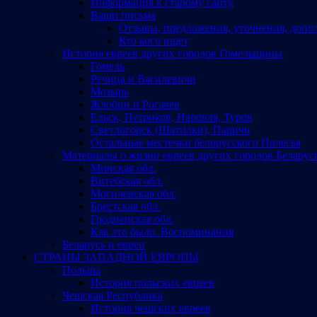
Информация к старому сайту
Ваши письма
Отзывы, предложения, уточнения, допо
Кто кого ищет
История евреев других городов Гомельщины
Гомель
Речица и Василевичи
Мозырь
Жлобин и Рогачев
Ельск, Петриков, Наровля, Туров
Светлогорск (Шатилки), Паричи
Остальные местечки белорусского Полесья
Материалы о жизни евреев других городов Беларус
Минская обл.
Витебская обл.
Могилевская обл.
Брестская обл.
Гродненская обл.
Как это было. Воспоминания
Беларусь и евреи
СТРАНЫ ЗАПАДНОЙ ЕВРОПЫ
Польша
История польских евреев
Чешская Республика
История чешских евреев