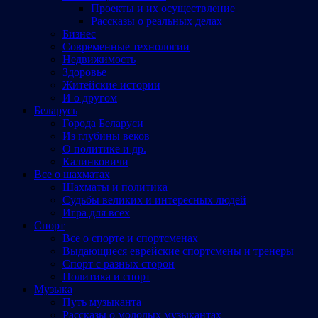
Проекты и их осуществление
Рассказы о реальных делах
Бизнес
Современные технологии
Недвижимость
Здоровье
Житейские истории
И о другом
Беларусь
Города Беларуси
Из глубины веков
О политике и др.
Калинковичи
Все о шахматах
Шахматы и политика
Судьбы великих и интересных людей
Игра для всех
Спорт
Все о спорте и спортсменах
Выдающиеся еврейские спортсмены и тренеры
Спорт с разных сторон
Политика и спорт
Музыка
Путь музыканта
Рассказы о молодых музыкантах