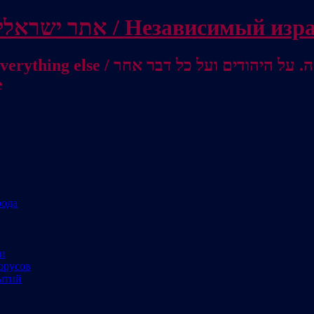
Independent Israeli site / אתר ישראלי עצמאי 
מישראל לאוסטרליה / От Израиля до
е
рода
ми
орусов
ытий