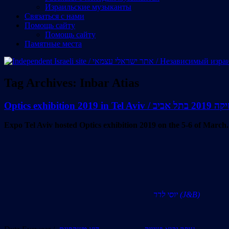
Израильские музыканты
Cвязаться с нами
Помощь сайту
Помощь сайту
Памятные места
Tag Archives:
Inbar Atias
Optics exhibitio
Expo Tel Aviv hosted Optics exhibition 2019 on the 5-6 of March.
יוסי לרר (J&B)