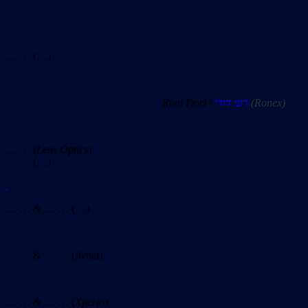
… … (…)
Roni Dori
/
רוני דורי
(Ronex)
… … (
Lens Optics
)
… … (…)
… … & … … (…)
… … & … … (
Avnet
)
… … & … … (
Xperio
)