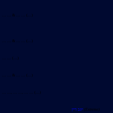
… … & … … (…)
… … & … … (…)
… … (…)
… … & … … (…)
… …, … …, … … (…)
יוגב דיין
(Extreme)