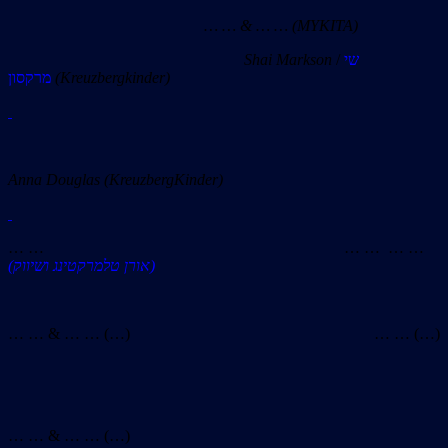
… … & … … (MYKITA)
Shai Markson
/
שי
מרקסון
(Kreuzbergkinder)
Anna Douglas (KreuzbergKinder)
… … … … … …
(אורן טלמרקטינג ושיווק)
… … & … … (…) … … (…)
… … & … … (…)