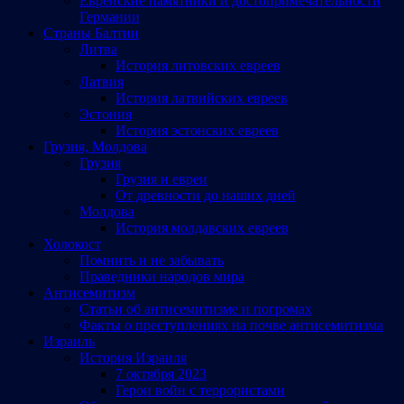
Еврейские памятники и достопримечательности
Германии
Страны Балтии
Литва
История литовских евреев
Латвия
История латвийских евреев
Эстония
История эстонских евреев
Грузия, Молдова
Грузия
Грузия и евреи
От древности до наших дней
Молдова
История молдавских евреев
Холокост
Помнить и не забывать
Праведники народов мира
Антисемитизм
Статьи об антисемитизме и погромах
Факты о преступлениях на почве антисемитизма
Израиль
История Израиля
7 октября 2023
Герои войн с террористами