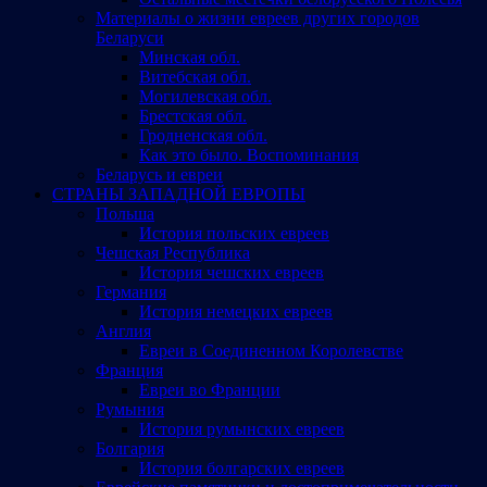
Материалы о жизни евреев других городов
Беларуси
Минская обл.
Витебская обл.
Могилевская обл.
Брестская обл.
Гродненская обл.
Как это было. Воспоминания
Беларусь и евреи
СТРАНЫ ЗАПАДНОЙ ЕВРОПЫ
Польша
История польских евреев
Чешская Республика
История чешских евреев
Германия
История немецких евреев
Англия
Евреи в Соединенном Королевстве
Франция
Евреи во Франции
Румыния
История румынских евреев
Болгария
История болгарских евреев