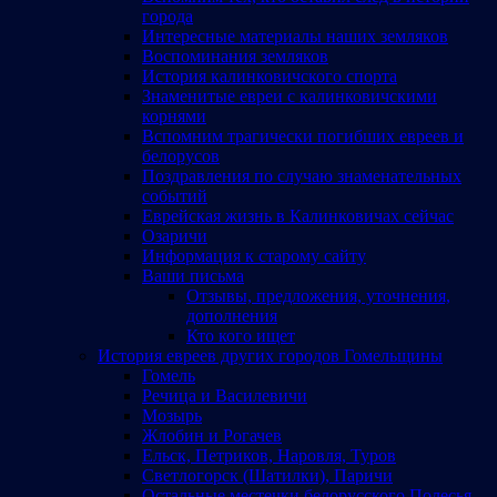
города
Интересные материалы наших земляков
Воспоминания земляков
История калинковичского спорта
Знаменитые евреи с калинковичскими
корнями
Вспомним трагически погибших евреев и
белорусов
Поздравления по случаю знаменательных
событий
Еврейская жизнь в Калинковичах сейчас
Озаричи
Информация к старому сайту
Ваши письма
Отзывы, предложения, уточнения,
дополнения
Кто кого ищет
История евреев других городов Гомельщины
Гомель
Речица и Василевичи
Мозырь
Жлобин и Рогачев
Ельск, Петриков, Наровля, Туров
Светлогорск (Шатилки), Паричи
Остальные местечки белорусского Полесья