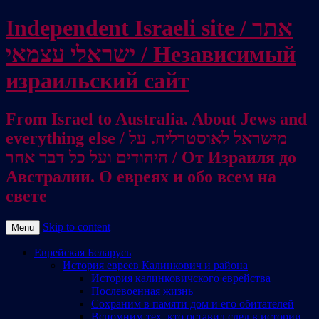
Independent Israeli site / אתר
ישראלי עצמאי / Независимый
израильский сайт
From Israel to Australia. About Jews and
everything else / מישראל לאוסטרליה. על
היהודים ועל כל דבר אחר / От Израиля до
Австралии. О евреях и обо всем на
свете
Skip to content
Menu
Еврейская Беларусь
История евреев Калинкович и района
История калинковичского еврейства
Послевоенная жизнь
Сохраним в памяти дом и его обитателей
Вспомним тех, кто оставил след в истории