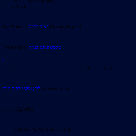
… … & … … (GM Optical)
… … (…)
Yair Barber /
יאיר ברבר
(Schneider lens)
Texas Point /
בע״מ
טקסס פוינט
… … (…) … … & … … (…)
לירן מוקי וגדליה מוקי
(G. Muky Ltd)
… … (
Experio
)
… … (
Shamir Optical Industry Ltd
)