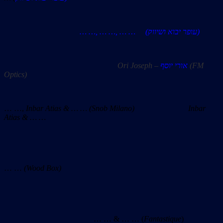
… …, … …, … … (עופר יבוא ושיווק)
Ori Joseph
–
אורי יוסף
(FM
Optics)
… …,
Inbar Atias & … … (Snob Milano) Inbar
Atias & … …
… …
(Wood Box)
… … & … … (
Fantastique
)