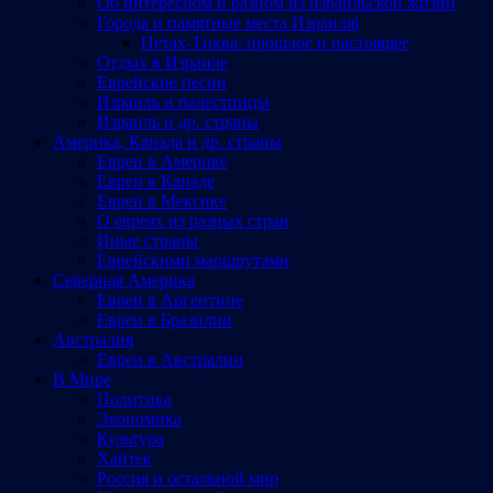
Об интересном и разном из израильской жизни
Города и памятные места Израиляl
Петах-Тиква: прошлое и настоящее
Отдых в Израиле
Еврейские песни
Израиль и палестинцы
Израиль и др. страны
Америка, Канада и др. страны
Евреи в Америке
Евреи в Канаде
Евреи в Мексике
О евреях из разных стран
Иные страны
Еврейскими маршрутами
Северная Америка
Евреи в Аргентине
Евреи в Бразилии
Австралия
Евреи в Австралии
В Мире
Политика
Экономика
Культура
Хайтек
Россия и остальной мир