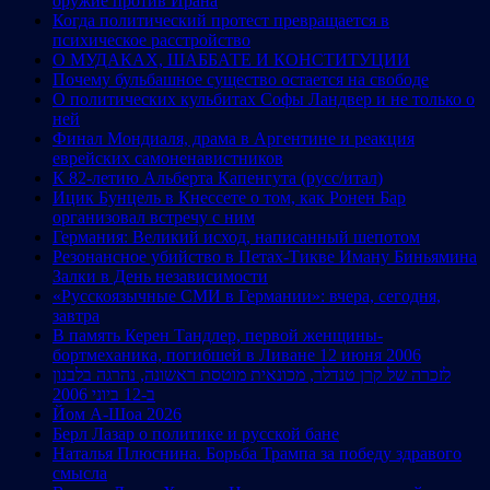
оружие против Ирана
Когда политический протест превращается в
психическое расстройство
О МУДАКАХ, ШАББАТЕ И КОНСТИТУЦИИ
Почему бульбашное существо остается на свободе
О политических кульбитах Софы Ландвер и не только о
ней
Финал Мондиаля, драма в Аргентине и реакция
еврейских самоненавистников
К 82-летию Альберта Капенгута (русс/итал)
Ицик Бунцель в Кнессете о том, как Ронен Бар
организовал встречу с ним
Германия: Великий исход, написанный шепотом
Резонансное убийство в Петах-Тикве Иману Биньямина
Залки в День независимости
«Русскоязычные СМИ в Германии»: вчера, сегодня,
завтра
В память Керен Тандлер, первой женщины-
бортмеханика, погибшей в Ливане 12 июня 2006
לזכרה של קרן טנדלר, מכונאית מוטסת ראשונה, נהרגה בלבנון
ב-12 ביוני 2006
Йом А-Шоа 2026
Берл Лазар о политике и русской бане
Наталья Плюснина. Борьба Трампа за победу здравого
смысла