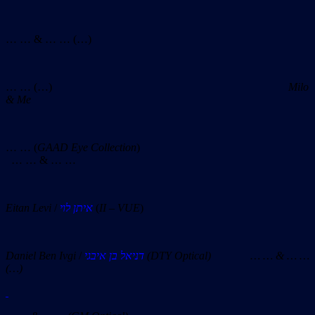
… … & … … (…)
… … (…)
Milo
& Me
… … (
GAAD Eye Collection
)
… … & … …
Eitan Levi
/
איתן לוי
(
II – VUE
)
Daniel Ben Ivgi
/
דניאל בן איבגי
(DTY Optical) … … & … …
(…)