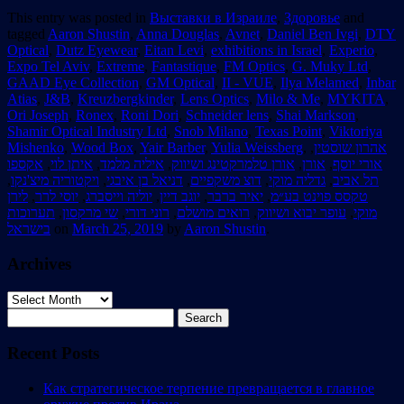
This entry was posted in
Выставки в Израиле
,
Здоровье
and
tagged
Aaron Shustin
,
Anna Douglas
,
Avnet
,
Daniel Ben Ivgi
,
DTY
Optical
,
Dutz Eyewear
,
Eitan Levi
,
exhibitions in Israel
,
Experio
,
Expo Tel Aviv
,
Extreme
,
Fantastique
,
FM Optics
,
G. Muky Ltd
,
GAAD Eye Collection
,
GM Optical
,
II - VUE
,
Ilya Melamed
,
Inbar
Atias
,
J&B
,
Kreuzbergkinder
,
Lens Optics
,
Milo & Me
,
MYKITA
,
Ori Joseph
,
Ronex
,
Roni Dori
,
Schneider lens
,
Shai Markson
,
Shamir Optical Industry Ltd
,
Snob Milano
,
Texas Point
,
Viktoriya
Mishenko
,
Wood Box
,
Yair Barber
,
Yulia Weissberg
,
,
אהרון שוסטין
אקספו
,
איתן לוי
,
איליה מלמד
,
אורן טלמרקטינג ושיווק
,
אורן
,
אורי יוסף
,
ויקטוריה מיצ'נקו
,
דניאל בן איבגי
,
דוצ משקפיים
,
גדליה מוקי
,
תל אביב
לירן
,
יוסי לרר
,
יוליה וייסברג
,
יוגב דיין
,
יאיר ברבר
,
טקסס פוינט בע״מ
תערוכות
,
שי מרקסון
,
רוני דורי
,
רואים מושלם
,
עופר יבוא ושיווק
,
מוקי
בישראל
on
March 25, 2019
by
Aaron Shustin
.
Archives
Archives
Search
for:
Recent Posts
Как стратегическое терпение превращается в главное