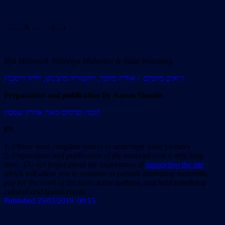
… … & … … (…)
Ilya Melamed, Viktoriya Mishenko & Yulia Weissberg
רואים מושלם
איליה מלמד, ויקטוריה מיצ’נקו, יוליה וייסברג /
Preparation and publication by
Aaron Shustin
הכנה ופרסום מאת אהרון שסטין
PS
.
1.
Please send complete names to undersign some pictures
2.
Preparation and publication of the material took a very long
time. Do not forget about the importance of
supporting the site
,
which will allow you to continue to publish interesting materials,
pay for the work of the most active authors, and hold scheduled
cultural and sports events.
Published 25/03/2019 00:15