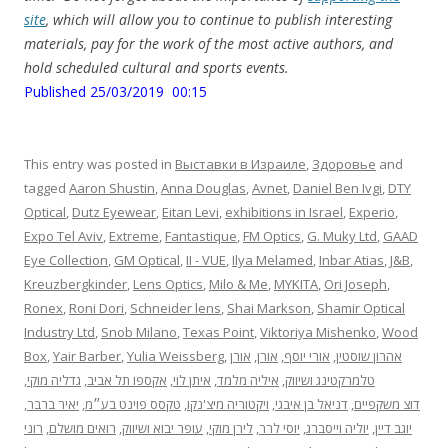
site
, which will allow you to continue to publish interesting
materials, pay for the work of the most active authors, and
hold scheduled cultural and sports events.
Published 25/03/2019 00:15
This entry was posted in
Выставки в Израиле
,
Здоровье
and
tagged
Aaron Shustin
,
Anna Douglas
,
Avnet
,
Daniel Ben Ivgi
,
DTY
Optical
,
Dutz Eyewear
,
Eitan Levi
,
exhibitions in Israel
,
Experio
,
Expo Tel Aviv
,
Extreme
,
Fantastique
,
FM Optics
,
G. Muky Ltd
,
GAAD
Eye Collection
,
GM Optical
,
II - VUE
,
Ilya Melamed
,
Inbar Atias
,
J&B
,
Kreuzbergkinder
,
Lens Optics
,
Milo & Me
,
MYKITA
,
Ori Joseph
,
Ronex
,
Roni Dori
,
Schneider lens
,
Shai Markson
,
Shamir Optical
Industry Ltd
,
Snob Milano
,
Texas Point
,
Viktoriya Mishenko
,
Wood
Box
,
Yair Barber
,
Yulia Weissberg
,
אורן
,
אורן
,
אורי יוסף
,
אהרון שוסטין
,
גדליה מוקי
,
אקספו תל אביב
,
איתן לוי
,
איליה מלמד
,
טלמרקטינג ושיווק
,
יאיר ברבר
,
טקסס פוינט בע״מ
,
ויקטוריה מיצ'נקו
,
דניאל בן איבגי
,
דוצ משקפיים
רוני
,
רואים מושלם
,
עופר יבוא ושיווק
,
לירן מוקי
,
יוסי לרר
,
יוליה וייסברג
,
יוגב דיין