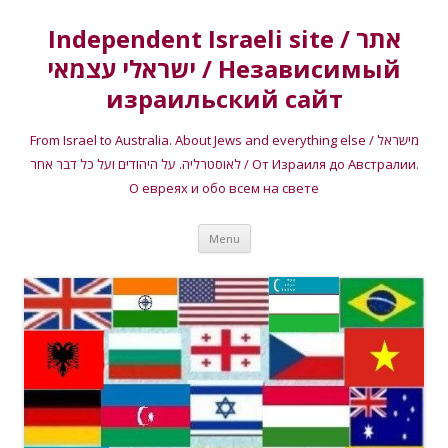
Independent Israeli site / אתר
ישראלי עצמאי / Независимый
израильский сайт
From Israel to Australia. About Jews and everything else / מישראל
לאוסטרליה. על היהודים ועל כל דבר אחר / От Израиля до Австралии.
О евреях и обо всем на свете
Skip
Menu
to
content