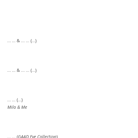
… … & … … (…)
… … & … … (…)
… … (…)
Milo & Me
… … (
GAAD Eye Collection
)