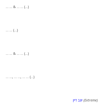
… … & … … (…)
… … (…)
… … & … … (…)
… …, … …, … … (…)
יוגב דיין
(Extreme)