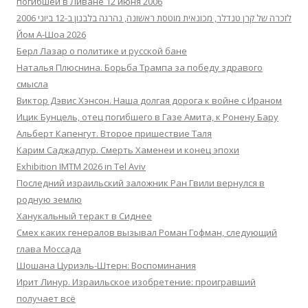
погибшей в Ливане 12 июня 2006
לזכרה של קרן טנדלר, מכונאית מוטסת ראשונה, נהרגה בלבנון ב-12 ביוני 2006
Йом А-Шоа 2026
Берл Лазар о политике и русской бане
Наталья Плюснина. Борьба Трампа за победу здравого
смысла
Виктор Дэвис Хэнсон. Наша долгая дорога к войне с Ираном
Ицик Бунцель, отец погибшего в Газе Амита, к Ронену Бару
Альберт Капенгут. Второе пришествие Таля
Карим Саджадпур. Смерть Хаменеи и конец эпохи
Exhibition IMTM 2026 in Tel Aviv
Последний израильский заложник Ран Гвили вернулся в
родную землю
Ханукальный теракт в Сиднее
Смех каких генералов вызывал Роман Гофман, следующий
глава Моссада
Шошана Цуриэль-Штерн: Воспоминания
Ирит Линур. Израильское изобретение: проигравший
получает всё