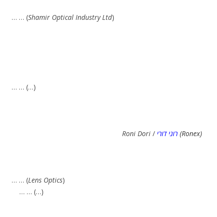
… … (
Shamir Optical Industry Ltd
)
… … (…)
Roni Dori
/
רוני דורי
(Ronex)
… … (
Lens Optics
)
… … (…)