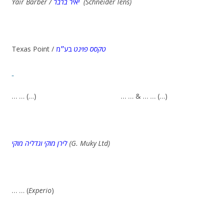
Yair Barber /
יאיר ברבר
(Schneider lens)
Texas Point /
בע״מ
טקסס פוינט
… … (…) … … & … … (…)
לירן מוקי וגדליה מוקי
(G. Muky Ltd)
… … (
Experio
)