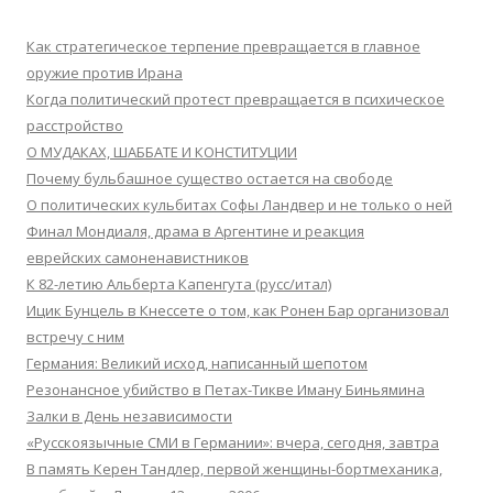
Как стратегическое терпение превращается в главное
оружие против Ирана
Когда политический протест превращается в психическое
расстройство
О МУДАКАХ, ШАББАТЕ И КОНСТИТУЦИИ
Почему бульбашное существо остается на свободе
О политических кульбитах Софы Ландвер и не только о ней
Финал Мондиаля, драма в Аргентине и реакция
еврейских самоненавистников
К 82-летию Альберта Капенгута (русс/итал)
Ицик Бунцель в Кнессете о том, как Ронен Бар организовал
встречу с ним
Германия: Великий исход, написанный шепотом
Резонансное убийство в Петах-Тикве Иману Биньямина
Залки в День независимости
«Русскоязычные СМИ в Германии»: вчера, сегодня, завтра
В память Керен Тандлер, первой женщины-бортмеханика,