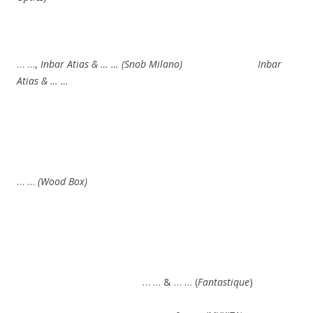
… …,
Inbar Atias & … … (Snob Milano) Inbar
Atias & … …
… …
(Wood Box)
… … & … … (
Fantastique
)