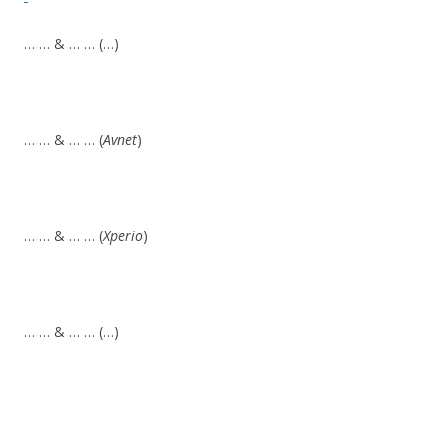
… … & … … (…)
… … & … … (
Avnet
)
… … & … … (
Xperio
)
… … & … … (…)