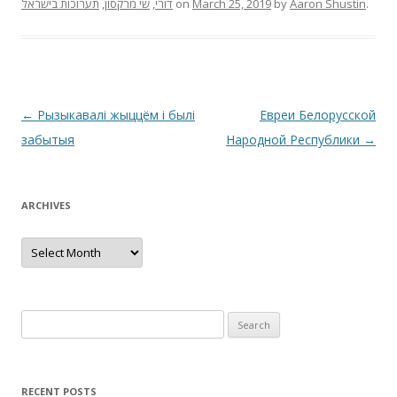
תערוכות בישראל
,
שי מרקסון
,
דורי
on
March 25, 2019
by
Aaron Shustin
.
Post
←
Рызыкавалі жыццём і былі
Евреи Белорусской
navigation
забытыя
Народной Республики
→
ARCHIVES
Archives
Search
for:
RECENT POSTS