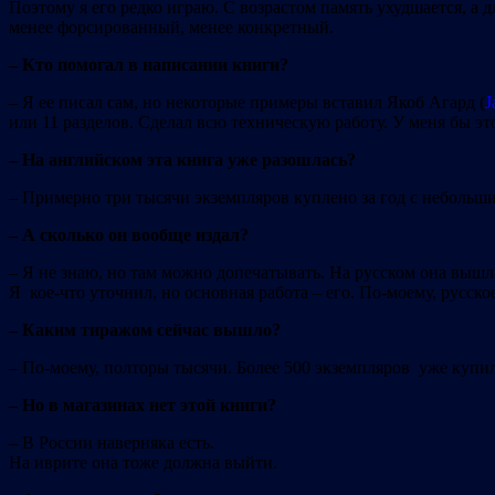
Поэтому я его редко играю. С возрастом память ухудшается, а 
менее форсированный, менее конкретный.
– Кто помогал в написании книги?
– Я ее писал сам, но некоторые примеры вставил Якоб Агард (
J
или 11 разделов. Сделал всю техническую работу. У меня бы это
– На английском эта книга уже разошлась?
– Примерно три тысячи экземпляров куплено за год с неболь
– А сколько он вообще издал?
– Я не знаю, но там можно допечатывать. На русском она вышла
Я кое-что уточнил, но основная работа – его. По-моему, русско
– Каким тиражом сейчас вышло?
– По-моему, полторы тысячи. Более 500 экземпляров уже купил
– Но в магазинах нет этой книги?
– В России наверняка есть.
На иврите она тоже должна выйти.