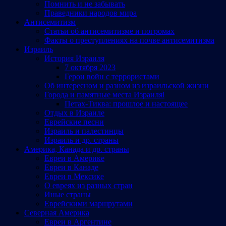
Помнить и не забывать
Праведники народов мира
Антисемитизм
Статьи об антисемитизме и погромах
Факты о преступлениях на почве антисемитизма
Израиль
История Израиля
7 октября 2023
Герои войн с террористами
Об интересном и разном из израильской жизни
Города и памятные места Израиляl
Петах-Тиква: прошлое и настоящее
Отдых в Израиле
Еврейские песни
Израиль и палестинцы
Израиль и др. страны
Америка, Канада и др. страны
Евреи в Америке
Евреи в Канаде
Евреи в Мексике
О евреях из разных стран
Иные страны
Еврейскими маршрутами
Северная Америка
Евреи в Аргентине