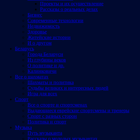
Проекты и их осуществление
Рассказы о реальных делах
Бизнес
Современные технологии
Недвижимость
Здоровье
Житейские истории
И о другом
Беларусь
Города Беларуси
Из глубины веков
О политике и др.
Калинковичи
Все о шахматах
Шахматы и политика
Судьбы великих и интересных людей
Игра для всех
Спорт
Все о спорте и спортсменах
Выдающиеся еврейские спортсмены и тренеры
Спорт с разных сторон
Политика и спорт
Музыка
Путь музыканта
Рассказы о молодых музыкантах