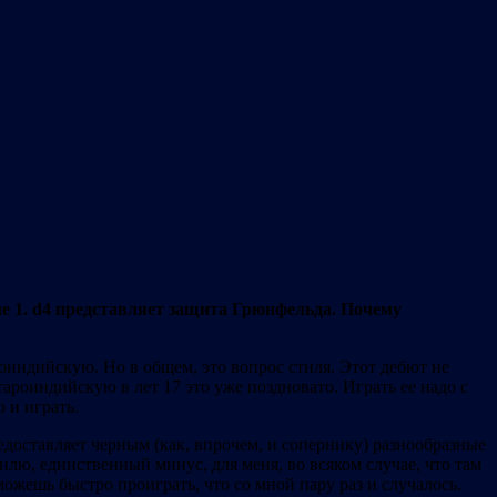
ле 1. d4 представляет защита Грюнфельда. Почему
роиндийскую. Но в общем, это вопрос стиля. Этот дебют не
ароиндийскую в лет 17 это уже поздновато. Играть ее надо с
 и играть.
доставляет черным (как, впрочем, и сопернику) разнообразные
илю, единственный минус, для меня, во всяком случае, что там
можешь быстро проиграть, что со мной пару раз и случалось.