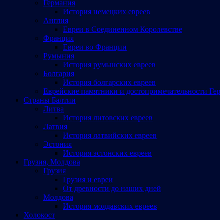
Германия
История немецких евреев
Англия
Евреи в Соединенном Королевстве
Франция
Евреи во Франции
Румыния
История румынских евреев
Болгария
История болгарских евреев
Еврейские памятники и достопримечательности Ге
Страны Балтии
Литва
История литовских евреев
Латвия
История латвийских евреев
Эстония
История эстонских евреев
Грузия, Молдова
Грузия
Грузия и евреи
От древности до наших дней
Молдова
История молдавских евреев
Холокост