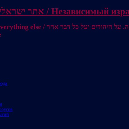
Independent Israeli site / אתר ישראלי עצמאי 
מישראל לאוסטרליה / От Израиля до
е
рода
ми
орусов
ытий