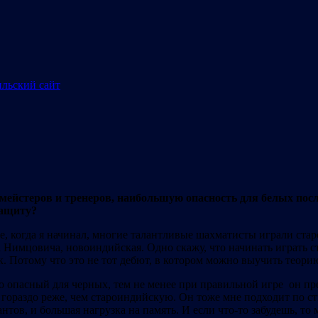
смейстеров и тренеров, наибольшую опасность для белых пос
защиту?
ше, когда я начинал, многие талантливые шахматисты играли ста
 Нимцовича, новоиндийская. Одно скажу, что начинать играть ст
к. Потому что это не тот дебют, в котором можно выучить теорию
 опасный для черных, тем не менее при правильной игре он пре
о гораздо реже, чем староиндийскую. Он тоже мне подходит по ст
ов, и большая нагрузка на память. И если что-то забудешь, то 