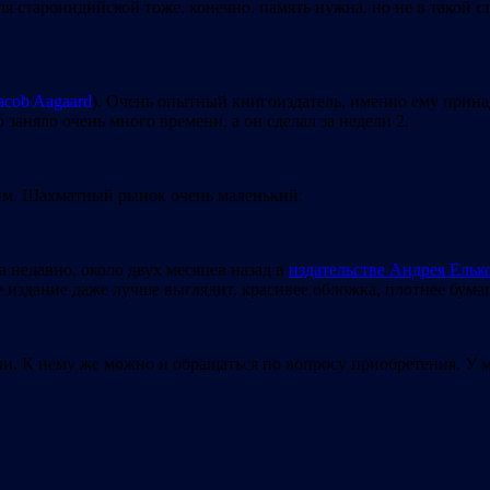
для староиндийской тоже, конечно, память нужна, но не в такой с
acob Aagaard
). Очень опытный книгоиздатель, именно ему прина
 заняло очень много времени, а он сделал за недели 2.
шим. Шахматный рынок очень маленький.
 недавно, около двух месяцев назад в
издательстве Андрея Ельк
е издание даже лучше выглядит, красивее обложка, плотнее бумаг
и. К нему же можно и обращаться по вопросу приобретения. У м