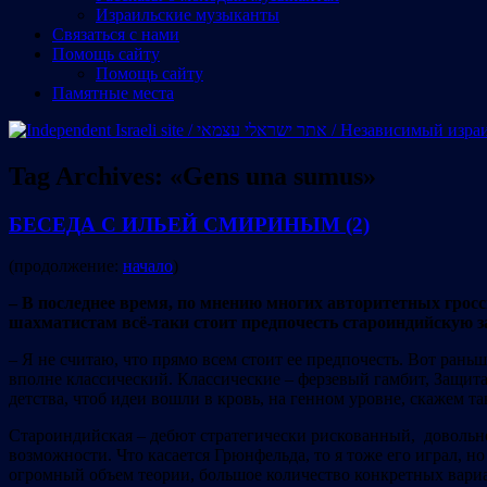
Израильские музыканты
Cвязаться с нами
Помощь сайту
Помощь сайту
Памятные места
Tag Archives:
«Gens una sumus»
БЕСЕДА С ИЛЬЕЙ СМИРИНЫМ (2)
(продолжение:
начало
)
– В последнее время, по мнению многих авторитетных грос
шахматистам всё-таки стоит предпочесть староиндийскую 
– Я не считаю, что прямо всем стоит ее предпочесть. Вот рань
вполне классический. Классические – ферзевый гамбит, Защита
детства, чтоб идеи вошли в кровь, на генном уровне, скажем та
Староиндийская – дебют стратегически рискованный, довольно
возможности. Что касается Грюнфельда, то я тоже его играл, н
огромный объем теории, большое количество конкретных вариант