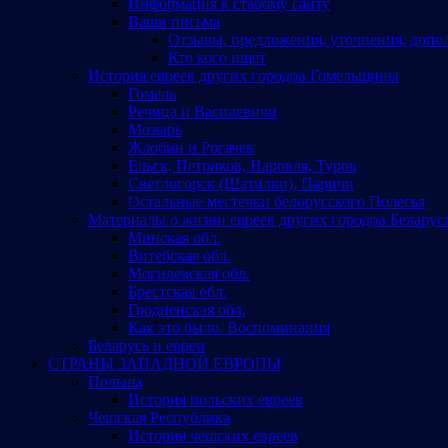
Информация к старому сайту
Ваши письма
Отзывы, предложения, уточнения, допо
Кто кого ищет
История евреев других городов Гомельщины
Гомель
Речица и Василевичи
Мозырь
Жлобин и Рогачев
Ельск, Петриков, Наровля, Туров
Светлогорск (Шатилки), Паричи
Остальные местечки белорусского Полесья
Материалы о жизни евреев других городов Беларус
Минская обл.
Витебская обл.
Могилевская обл.
Брестская обл.
Гродненская обл.
Как это было. Воспоминания
Беларусь и евреи
СТРАНЫ ЗАПАДНОЙ ЕВРОПЫ
Польша
История польских евреев
Чешская Республика
История чешских евреев