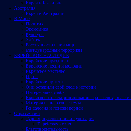
Евреи в Бразилии
Австралия
Евреи в Австралии
В Мире
Политика
Экономика
Культура
Хайтек
Россия и остальной мир
Международный терроризм
ЕВРЕЙСКОЕ НАСЛЕДИЕ
Еврейские праздники
Еврейские песни и мелодии
Еврейское местечко
Идиш
Еврейские притчи
Они оставили свой след в истории
Интересные судьбы
Еврейское коллекционирование: филателия, значки 
Материалы на разные темы
Генеалогия и поиски корней
Образ жизни
Туризм, путешествия и кулинария
Еврейская кухня
Благотворительность