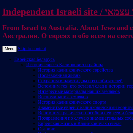
From Israel to Australia. About Jews and everything else / . על היהודים ועל כל דבר אחר
Австралии. О евреях и обо всем на свет
Skip to content
Menu
Еврейская Беларусь
История евреев Калинкович и района
История калинковичского еврейства
Послевоенная жизнь
Сохраним в памяти дом и его обитателей
Вспомним тех, кто оставил след в истории го
Интересные материалы наших земляков
Воспоминания земляков
История калинковичского спорта
Знаменитые евреи с калинковичскими корня
Вспомним трагически погибших евреев и бел
Поздравления по случаю знаменательных соб
Еврейская жизнь в Калинковичах сейчас
Озаричи