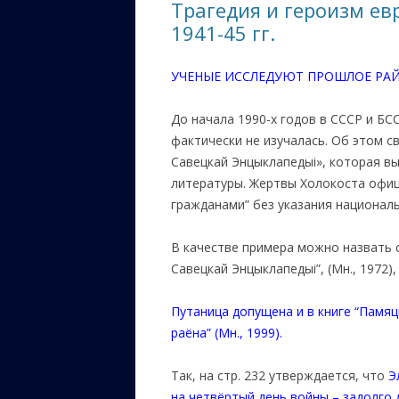
Трагедия и героизм ев
1941-45 гг.
УЧЕНЫЕ ИССЛЕДУЮТ ПРОШЛОЕ РА
До начала 1990-х годов в СССР и Б
фактически не изучалась. Об этом с
Савецкай Энцыклапедыі», которая вы
литературы. Жертвы Холокоста офи
гражданами” без указания националь
В качестве примера можно назвать с
Савецкай Энцыклапедыі”, (Мн., 1972)
Путаница допущена и в книге “Памяць
раёна” (Мн., 1999).
Так, на стр. 232 утверждается, что
Э
на четвёртый день войны – задолго 