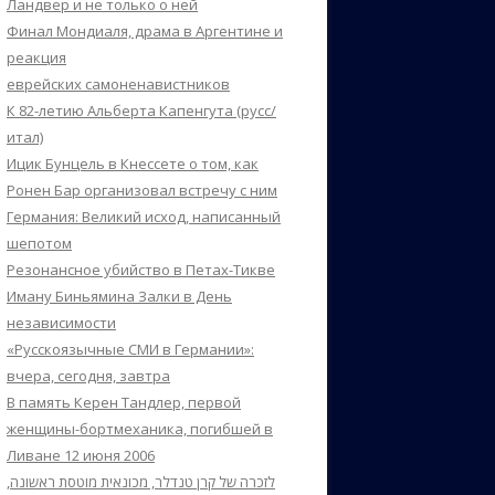
Ландвер и не только о ней
Финал Мондиаля, драма в Аргентине и
реакция
еврейских самоненавистников
К 82-летию Альберта Капенгута (русс/
итал)
Ицик Бунцель в Кнессете о том, как
Ронен Бар организовал встречу с ним
Германия: Великий исход, написанный
шепотом
Резонансное убийство в Петах-Тикве
Иману Биньямина Залки в День
независимости
«Русскоязычные СМИ в Германии»:
вчера, сегодня, завтра
В память Керен Тандлер, первой
женщины-бортмеханика, погибшей в
Ливане 12 июня 2006
לזכרה של קרן טנדלר, מכונאית מוטסת ראשונה,