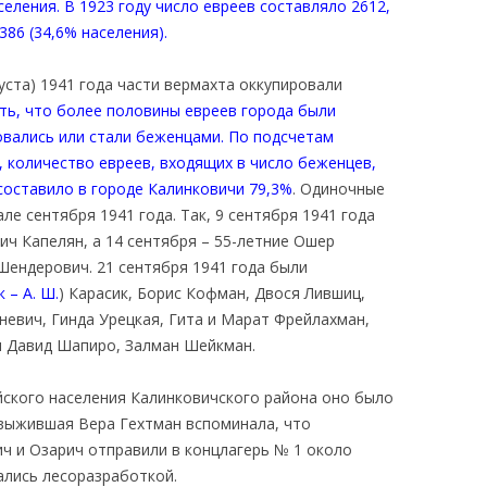
селения. В 1923 году число евреев составляло 2612,
3386 (34,6% населения).
густа) 1941 года части вермахта оккупировали
ть, что более половины евреев города были
овались или стали беженцами. По подсчетам
ы, количество евреев, входящих в число беженцев,
составило в городе Калинковичи 79,3%
. Одиночные
ле сентября 1941 года. Так, 9 сентября 1941 года
ч Капелян, а 14 сентября – 55-летние Ошер
Шендерович. 21 сентября 1941 года были
 – А. Ш.
) Карасик, Борис Кофман, Двося Лившиц,
евич, Гинда Урецкая, Гита и Марат Фрейлахман,
и Давид Шапиро, Залман Шейкман.
йского населения Калинковичского района оно было
выжившая Вера Гехтман вспоминала, что
ч и Озарич отправили в концлагерь № 1 около
ались лесоразработкой.