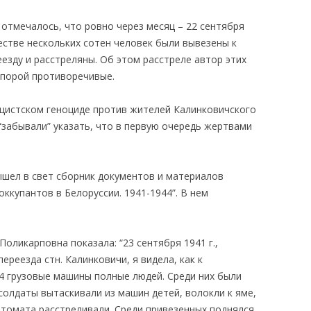
 отмечалось, что ровно через месяц – 22 сентября
естве нескольких сотен человек были вывезены к
зду и расстреляны. Об этом расстреле автор этих
 порой противоречивые.
ацистском геноциде против жителей Калинковичского
“забывали” указать, что в первую очередь жертвами
вышел в свет сборник документов и материалов
ккупантов в Белоруссии. 1941-1944”. В нем
ликарповна показала: “23 сентября 1941 г.,
реезда стн. Калинковичи, я видела, как к
 грузовые машины полные людей. Среди них были
солдаты вытаскивали из машин детей, волокли к яме,
втомата расстреливали. Среди привезенных поднялся