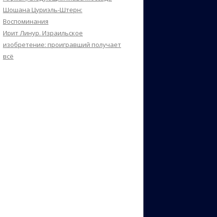
Шошана Цуриэль-Штерн:
Воспоминания
Ирит Линур. Израильское
изобретение: проигравший получает
всё