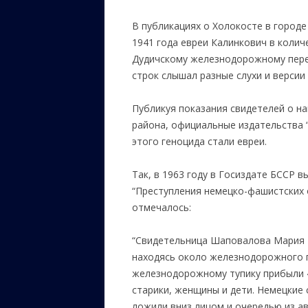
В публикациях о Холокосте в городе
1941 года евреи Калинкович в колич
Дудичскому железнодорожному перее
строк слышал разные слухи и версии
Публикуя показания свидетелей о н
района, официальные издательства 
этого геноцида стали евреи.
Так, в 1963 году в Госиздате БССР 
“Преступления немецко-фашистских о
отмечалось:
“Свидетельница Шаповалова Мария По
находясь около железнодорожного пе
железнодорожному тупику прибыли 4
старики, женщины и дети. Немецкие 
ложили вниз лицом и очередью из а