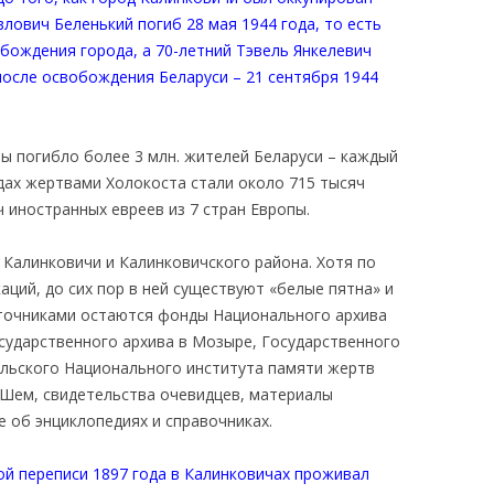
лович Беленький погиб 28 мая 1944 года, то есть
бождения города, а 70-летний Тэвель Янкелевич
после освобождения Беларуси – 21 сентября 1944
ы погибло более 3 млн. жителей Беларуси – каждый
дах жертвами Холокоста стали около 715 тысяч
ч иностранных евреев из 7 стран Европы.
 Калинковичи и Калинковичского района. Хотя по
аций, до сих пор в ней существуют «белые пятна» и
сточниками остаются фонды Национального архива
осударственного архива в Мозыре, Государственного
ильского Национального института памяти жертв
-Шем, свидетельства очевидцев, материалы
е об энциклопедиях и справочниках.
ой переписи 1897 года в Калинковичах проживал