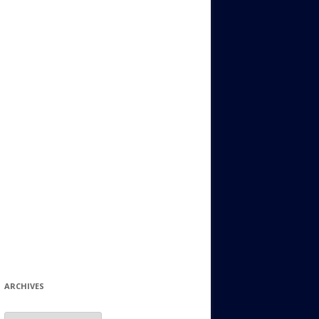
ИДИШ
СТАЛЬНОЙ МИР
ЕВРЕЙСКИЕ ПРИТЧИ
НЫЙ ТЕРРОРИЗМ
ОНИ ОСТАВИЛИ СВОЙ СЛЕД В
ИСТОРИИ
ИНТЕРЕСНЫЕ СУДЬБЫ
ЕВРЕЙСКОЕ
КОЛЛЕКЦИОНИРОВАНИЕ:
ФИЛАТЕЛИЯ, ЗНАЧКИ И ДР.
МАТЕРИАЛЫ НА РАЗНЫЕ ТЕМЫ
ГЕНЕАЛОГИЯ И ПОИСКИ КОРНЕЙ
ARCHIVES
Archives