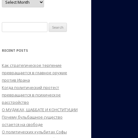
Search
for:
RECENT POSTS
Как стратегическое терпение
превращается в главное оружие
против Ирана
Когда политический протест
превращается в психическое
расстройство
О МУДАКАХ, ШАББАТЕ И КОНСТИТУЦИИ
Почему бульбашное существо
остается на свободе
О политических кульбитах Софы