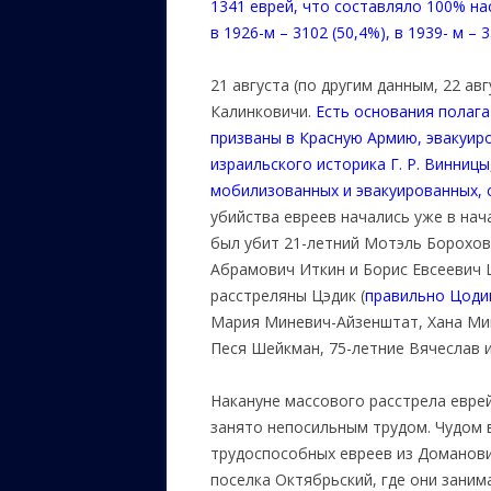
1341 еврей, что составляло 100% на
в 1926-м – 3102 (50,4%), в 1939- м – 
21 августа (по другим данным, 22 ав
Калинковичи.
Есть основания полага
призваны в Красную Армию, эвакуир
израильского историка Г. Р. Винниц
мобилизованных и эвакуированных, 
убийства евреев начались уже в нача
был убит 21-летний Мотэль Борохови
Абрамович Иткин и Борис Евсеевич 
расстреляны Цэдик (
правильно
Цодик
Мария Миневич-Айзенштат, Хана Мин
Песя Шейкман, 75-летние Вячеслав 
Накануне массового расстрела евре
занято непосильным трудом. Чудом 
трудоспособных евреев из Доманови
поселка Октябрьский, где они заним