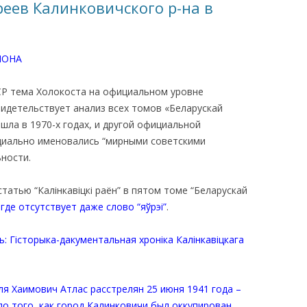
реев Калинковичского р-на в
ЙОНА
ССР тема Холокоста на официальном уровне
видетельствует анализ всех томов «Беларускай
шла в 1970-х годах, и другой официальной
циально именовались “мирными советскими
ности.
татью “Калінкавіцкі раён” в пятом томе “Беларускай
,
где отсутствует даже слово “яўрэі”
.
: Гісторыка-дакументальная хроніка Калінкавіцкага
ля Хаимович Атлас расстрелян 25 июня 1941 года –
до того, как город Калинковичи был оккупирован