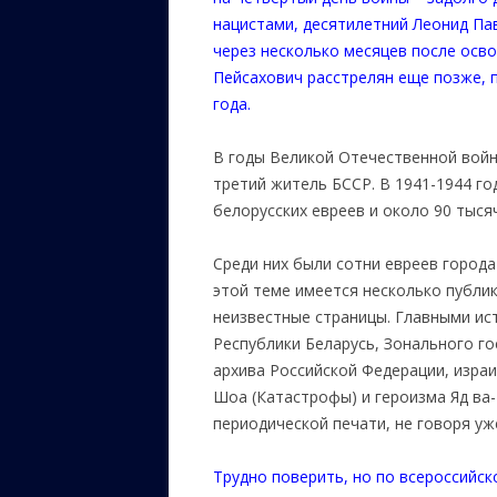
нацистами, десятилетний Леонид Пав
через несколько месяцев после осво
Пейсахович расстрелян еще позже, 
года.
В годы Великой Отечественной войн
третий житель БССР. В 1941-1944 го
белорусских евреев и около 90 тыся
Среди них были сотни евреев города
этой теме имеется несколько публик
неизвестные страницы. Главными и
Республики Беларусь, Зонального г
архива Российской Федерации, изра
Шоа (Катастрофы) и героизма Яд ва
периодической печати, не говоря уж
Трудно поверить, но по всероссийск