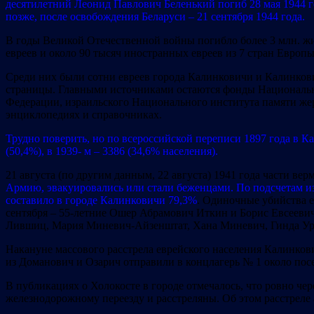
десятилетний Леонид Павлович Беленький погиб 28 мая 1944 го
позже, после освобождения Беларуси – 21 сентября 1944 года.
В годы Великой Отечественной войны погибло более 3 млн. жи
евреев и около 90 тысяч иностранных евреев из 7 стран Европы
Среди них были сотни евреев города Калинковичи и Калинкович
страницы. Главными источниками остаются фонды Национально
Федерации, израильского Национального института памяти жер
энциклопедиях и справочниках.
Трудно поверить, но по всероссийской переписи 1897 года в Ка
(50,4%), в 1939- м – 3386 (34,6% населения).
21 августа (по другим данным, 22 августа) 1941 года части в
Армию, эвакуировались или стали беженцами. По подсчетам из
составило в городе Калинковичи 79,3%
. Одиночные убийства ев
сентября – 55-летние Ошер Абрамович Иткин и Борис Евсеевич
Лившиц, Мария Миневич-Айзенштат, Хана Миневич, Гинда Уре
Накануне массового расстрела еврейского населения Калинков
из Доманович и Озарич отправили в концлагерь № 1 около посе
В публикациях о Холокосте в городе отмечалось, что ровно чер
железнодорожному переезду и расстреляны. Об этом расстреле