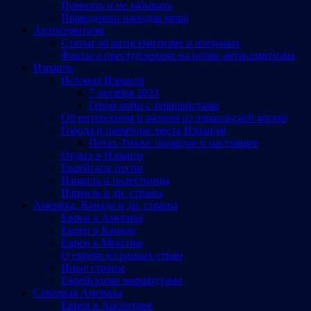
Помнить и не забывать
Праведники народов мира
Антисемитизм
Статьи об антисемитизме и погромах
Факты о преступлениях на почве антисемитизма
Израиль
История Израиля
7 октября 2023
Герои войн с террористами
Об интересном и разном из израильской жизни
Города и памятные места Израиляl
Петах-Тиква: прошлое и настоящее
Отдых в Израиле
Еврейские песни
Израиль и палестинцы
Израиль и др. страны
Америка, Канада и др. страны
Евреи в Америке
Евреи в Канаде
Евреи в Мексике
О евреях из разных стран
Иные страны
Еврейскими маршрутами
Северная Америка
Евреи в Аргентине