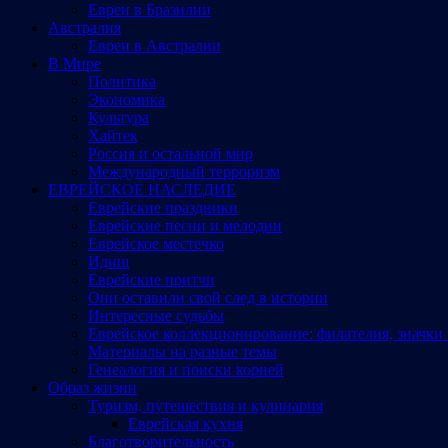
Евреи в Бразилии
Австралия
Евреи в Австралии
В Мире
Политика
Экономика
Культура
Хайтек
Россия и остальной мир
Международный терроризм
ЕВРЕЙСКОЕ НАСЛЕДИЕ
Еврейские праздники
Еврейские песни и мелодии
Еврейское местечко
Идиш
Еврейские притчи
Они оставили свой след в истории
Интересные судьбы
Еврейское коллекционирование: филателия, значки 
Материалы на разные темы
Генеалогия и поиски корней
Образ жизни
Туризм, путешествия и кулинария
Еврейская кухня
Благотворительность