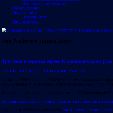
Израильские музыканты
Cвязаться с нами
Помощь сайту
Помощь сайту
Памятные места
Tag Archives:
Давид Борд
Трагедия и героизм евреев Калинковичского р-на в
УЧЕНЫЕ ИССЛЕДУЮТ ПРОШЛОЕ РАЙОНА
До начала 1990-х годов в СССР и БССР тема Холокоста на офи
которая вышла в 1970-х годах, и другой официальной литера
В качестве примера можно назвать статью “Калінкавіцкі раён”
Путаница допущена и в книге “Памяць: Гісторыка-дакументальна
Так, на стр. 232 утверждается, что
Эля Хаимович Атлас расстрел