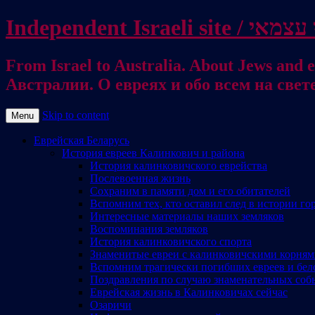
From Israel to Australia. About Jews and everything else / . על היהודים ועל כל דבר אחר
Австралии. О евреях и обо всем на свет
Skip to content
Menu
Еврейская Беларусь
История евреев Калинкович и района
История калинковичского еврейства
Послевоенная жизнь
Сохраним в памяти дом и его обитателей
Вспомним тех, кто оставил след в истории го
Интересные материалы наших земляков
Воспоминания земляков
История калинковичского спорта
Знаменитые евреи с калинковичскими корня
Вспомним трагически погибших евреев и бел
Поздравления по случаю знаменательных соб
Еврейская жизнь в Калинковичах сейчас
Озаричи