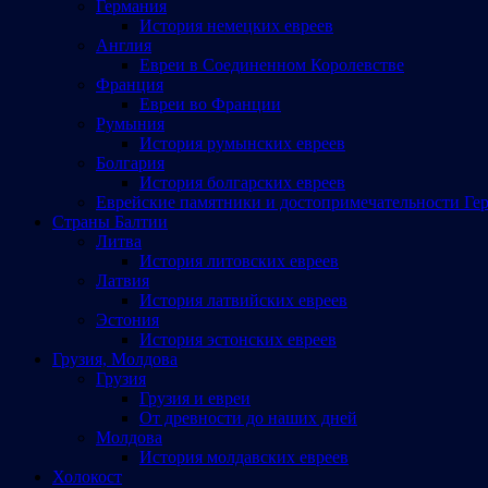
Германия
История немецких евреев
Англия
Евреи в Соединенном Королевстве
Франция
Евреи во Франции
Румыния
История румынских евреев
Болгария
История болгарских евреев
Еврейские памятники и достопримечательности Ге
Страны Балтии
Литва
История литовских евреев
Латвия
История латвийских евреев
Эстония
История эстонских евреев
Грузия, Молдова
Грузия
Грузия и евреи
От древности до наших дней
Молдова
История молдавских евреев
Холокост