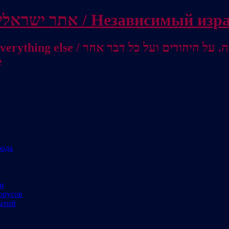
Independent Israeli site / אתר ישראלי עצמאי 
מישראל לאוסטרליה / От Израиля до
е
рода
ми
орусов
ытий