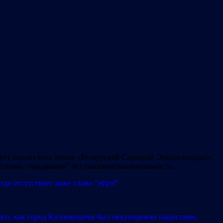
вует анализ всех томов «Беларускай Савецкай Энцыклапедыі»,
тскими гражданами” без указания национальности.
,
где отсутствует даже слово “яўрэі”
.
того, как город Калинковичи был оккупирован нацистами,