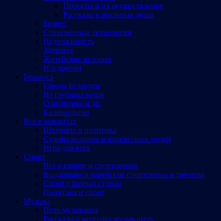
Проекты и их осуществление
Рассказы о реальных делах
Бизнес
Современные технологии
Недвижимость
Здоровье
Житейские истории
И о другом
Беларусь
Города Беларуси
Из глубины веков
О политике и др.
Калинковичи
Все о шахматах
Шахматы и политика
Судьбы великих и интересных людей
Игра для всех
Спорт
Все о спорте и спортсменах
Выдающиеся еврейские спортсмены и тренеры
Спорт с разных сторон
Политика и спорт
Музыка
Путь музыканта
Рассказы о молодых музыкантах