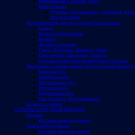
Информация к старому сайту
Ваши письма
Отзывы, предложения, уточнения, допо
Кто кого ищет
История евреев других городов Гомельщины
Гомель
Речица и Василевичи
Мозырь
Жлобин и Рогачев
Ельск, Петриков, Наровля, Туров
Светлогорск (Шатилки), Паричи
Остальные местечки белорусского Полесья
Материалы о жизни евреев других городов Беларус
Минская обл.
Витебская обл.
Могилевская обл.
Брестская обл.
Гродненская обл.
Как это было. Воспоминания
Беларусь и евреи
СТРАНЫ ЗАПАДНОЙ ЕВРОПЫ
Польша
История польских евреев
Чешская Республика
История чешских евреев