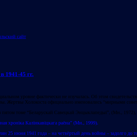
 1941-45 гг.
циальном уровне фактически не изучалась. Об этом свидетельст
туры. Жертвы Холокоста официально именовались “мирными сове
 в пятом томе “Беларускай Савецкай Энцыклапедыі”, (Мн., 1972)
я хроніка Калінкавіцкага раёна” (Мн., 1999).
ян 25 июня 1941 года – на четвёртый день войны – задолго до 