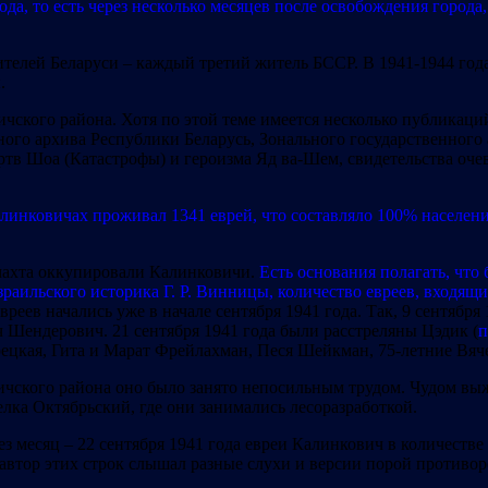
да, то есть через несколько месяцев после освобождения города
телей Беларуси – каждый третий житель БССР. В 1941-1944 года
.
ского района. Хотя по этой теме имеется несколько публикаций
го архива Республики Беларусь, Зонального государственного 
тв Шоа (Катастрофы) и героизма Яд ва-Шем, свидетельства очев
линковичах проживал 1341 еврей, что составляло 100% населения.
ермахта оккупировали Калинковичи.
Есть основания полагать, что
раильского историка Г. Р. Винницы, количество евреев, входящ
реев начались уже в начале сентября 1941 года. Так, 9 сентября
 Шендерович. 21 сентября 1941 года были расстреляны Цэдик (
п
цкая, Гита и Марат Фрейлахман, Песя Шейкман, 75-летние Вяч
ичского района оно было занято непосильным трудом. Чудом вы
лка Октябрьский, где они занимались лесоразработкой.
ез месяц – 22 сентября 1941 года евреи Калинкович в количеств
 автор этих строк слышал разные слухи и версии порой противо