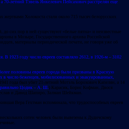
, а 70-летний Тэвель Янкелевич Пейсахович расстрелян еще
х жертвами Холокоста стали около 715 тысяч белорусских
, до сих пор в ней существуют «белые пятна» и неизвестные
архива в Мозыре, Государственного архива Российской
идцев, материалы периодической печати, не говоря уже об
 В 1923 году число евреев составляло 2612, в 1926-м – 3102
 более половины евреев города были призваны в Красную
их в число беженцев, мобилизованных и эвакуированных,
 1941 года был убит 21-летний Мотэль Борохович Капелян, а 14
равильно
Цодик – А. Ш.
) Карасик, Борис Кофман, Двося
еслав и Давид Шапиро, Залман Шейкман.
жившая Вера Гехтман вспоминала, что трудоспособных евреев
е нескольких сотен человек были вывезены к Дудичскому
речивые.