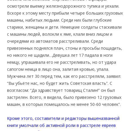
осмотрели выемку железнодорожного тупика и уехали.
Вскоре к этому месту прибыли четыре больших грузовых
машины, набитых людьми. Среди них были глубокие
старики, женщины и дети. Немецкие солдаты стаскивали
с машины людей, волокли к яме, клали вниз лицом и
очередями из автоматов расстреливали. Среди
привезенных поднялся плач, стоны и просьбы пощадить,
но никого не щадили…Девушка лет 17 падала в ноги
немцу, упрашивала его не расстреливать, но от удара
сапогом немца в лицо она, залитая кровью, упала.
Мужчина лет 30 перед тем, как его расстреляли, заявил:
“Вы убьёте нас, но будет жить Советская власть”. С
возгласом: “Да здравствует товарищ Сталин!” он был
застрелен. Всего, я видела, было привезено 12 грузовых
машин, в которых помещалось не менее 50-60 человек”.
Кроме этого, составители и редакторы вышеназванной
книги умолчали об активной роли в расстреле евреев