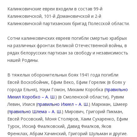
Калинковичские евреи входили в состав 99-й
Калинковичской, 101-й Домановичской и 2-й
Калинковичской партизанских бригад Полесской области.
Сотни калинковичских евреев погибли смертью храбрых
на различных фронтах Великой Отечественной войны, в
рядах белорусских партизан за свободу и независимость
нашей Родины.
В тяжелых оборонительных боях 1941 года погибли
Евсей Воскобойник, Ефим Веко, Ефим Горелик (в боях у
города Ельня), Наум Гомон, Михаим Коробка (
правильно
Михил Коробко – А. Ш.
) (в Смоленской области), Рувим
Левин, Ихися (
правильно Ихиел – А. Ш.
) Маркман, Шмеер
(
правильно Шлема – А. Ш.
) Мирович, Григорий Пикман,
Евсей Росовский, Моня Столяров, Хаим Сухаренко, Ефим
Турок, Иосиф Фиалковский, Давид Фиалков, Яков
Френклах, Абрам Хачинский, Григорий Шульман и другие.