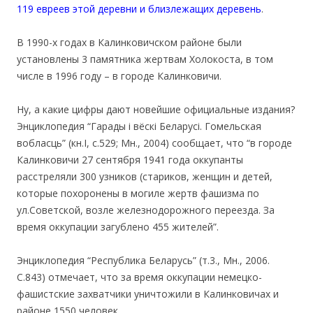
119 евреев этой деревни и близлежащих деревень
.
В 1990-х годах в Калинковичском районе были
установлены 3 памятника жертвам Холокоста, в том
числе в 1996 году – в городе Калинковичи.
Ну, а какие цифры дают новейшие официальные издания?
Энциклопедия “Гарады і вёскі Беларусі. Гомельская
вобласць” (кн.I, с.529; Мн., 2004) сообщает, что “в городе
Калинковичи 27 сентября 1941 года оккупанты
расстреляли 300 узников (стариков, женщин и детей,
которые похоронены в могиле жертв фашизма по
ул.Советской, возле железнодорожного переезда. За
время оккупации загублено 455 жителей”.
Энциклопедия “Республика Беларусь” (т.3., Мн., 2006.
С.843) отмечает, что за время оккупации немецко-
фашистские захватчики уничтожили в Калинковичах и
районе 1550 человек.