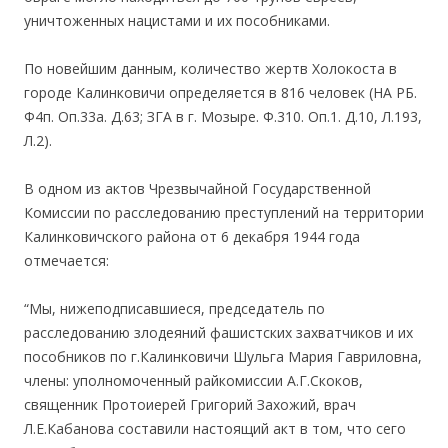
уничтоженных нацистами и их пособниками.
По новейшим данным, количество жертв Холокоста в
городе Калинковичи определяется в 816 человек (НА РБ.
Ф4п. Оп.33а. Д.63; ЗГА в г. Мозыре. Ф.310. Оп.1. Д.10, Л.193,
Л.2).
В одном из актов Чрезвычайной Государственной
Комиссии по расследованию преступлений на территории
Калинковичского района от 6 декабря 1944 года
отмечается:
“Мы, нижеподписавшиеся, председатель по
расследованию злодеяний фашистских захватчиков и их
пособников по г.Калинковичи Шульга Мария Гавриловна,
члены: уполномоченный райкомиссии А.Г.Скоков,
священник Протоиерей Григорий Захожий, врач
Л.Е.Кабанова составили настоящий акт в том, что сего