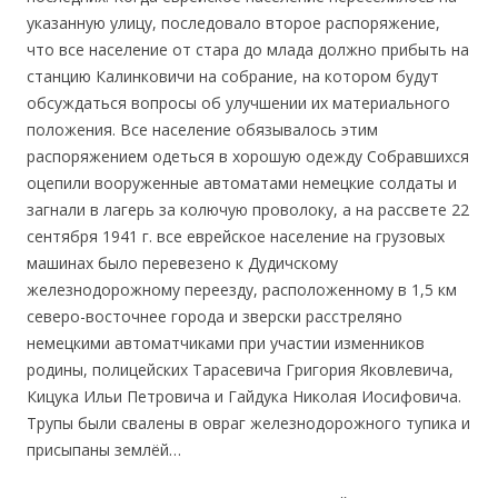
указанную улицу, последовало второе распоряжение,
что все население от стара до млада должно прибыть на
станцию Калинковичи на собрание, на котором будут
обсуждаться вопросы об улучшении их материального
положения. Все население обязывалось этим
распоряжением одеться в хорошую одежду Собравшихся
оцепили вооруженные автоматами немецкие солдаты и
загнали в лагерь за колючую проволоку, а на рассвете 22
сентября 1941 г. все еврейское население на грузовых
машинах было перевезено к Дудичскому
железнодорожному переезду, расположенному в 1,5 км
северо-восточнее города и зверски расстреляно
немецкими автоматчиками при участии изменников
родины, полицейских Тарасевича Григория Яковлевича,
Кицука Ильи Петровича и Гайдука Николая Иосифовича.
Трупы были свалены в овраг железнодорожного тупика и
присыпаны землёй…