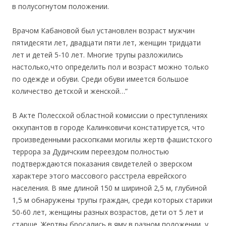
в полусогнутом положении.
Врачом Кабановой был установлен возраст мужчин
пятидесяти лет, двадцати пяти лет, женщин тридцати
лет и детей 5-10 лет. Многие трупы разложились
настолько,что определить пол и возраст можно только
по одежде и обуви. Среди обуви имеется большое
количество детской и женской…”
В Акте Полесской областной комиссии о преступлениях
оккупантов в городе Калинковичи констатируется, что
произведенными раскопками могилы жертв фашистского
террора за Дудичским переездом полностью
подтверждаются показания свидетелей о зверском
характере этого массового расстрела еврейского
населения. В яме длиной 150 м шириной 2,5 м, глубиной
1,5 м обнаружены трупы граждан, среди которых старики
50-60 лет, женщины разных возрастов, дети от 5 лет и
старше. Жертвы бросались в яму в разном положении, у