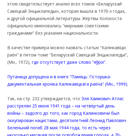
этом свидетельствует анализ всех томов «Беларускай
Савецкай Энцыклапедыі», которая вышла в 1970-х годах,
и другой официальной литературы. Жертвы Холокоста
официально именовались “мирными советскими
гражданами” без указания национальности.
В качестве примера можно назвать статью “Калінкавіцкі
раён” в пятом томе “Беларускай Савецкай Энцыклапедыі”,
(Мн., 1972),
где отсутствует даже слово “яўрэі”
.
Путаница допущена и в книге “Памяць: Гісторыка-
дакументальная хроніка Калінкавіцкага раёна” (Мн., 1999).
Так, на стр. 232 утверждается, что
Эля Хаимович Атлас
расстрелян 25 июня 1941 года – на четвёртый день
войны – задолго до того, как город Калинковичи был
оккупирован нацистами, десятилетний Леонид Павлович
Беленький погиб 28 мая 1944 года, то есть через
несколько месяцев после освобождения города, а 70-