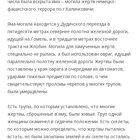
числа была вскрыта яма – могила жертв немецко-
фашистского террора по г.Калинковичи.
Яма-могила находится у Дудичского переезда в
пятидесяти метрах севернее полотна железной дороги,
идущей на Гомель, и в тридцати метрах восточнее
тракта на Жлобин. Могила для замученных жертв
специально не рылась, а был использован овраг, идущий
параллельно полотну железной дороги. Жертвы были
поставлены у края оврага и очередями из автоматов,
ударами тяжелых предметов по голове, о чем
свидетельствуют проломы черепов у многих трупов,
были умерщвлены.
Есть трупы, по которым установлено, что многие
жертвы, сброшенные в яму, были живые. Труп одной
женщины окаменел в сидячем положении. Есть скелеты,
по которым можно определить, что жертвы пытались
встать, но были засыпаны землей и их скелеты остались