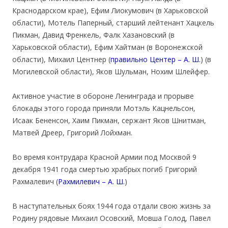
Краснодарском крае), Ефим Лиокумович (в Харьковской
области), Мотель Паперный, старший лейтенант Хацкель
Пикман, Давид Френкель, Фалк Хазановский (в
Харьковской области), Ефим Хайтман (в Воронежской
области), Михаил Центнер (
правильно Центер – А. Ш.
) (в
Могилевской области), Яков Шульман, Нохим Шлейфер.
Активное участие в обороне Ленинграда и прорыве
блокады этого города приняли Мотэль Кацнельсон,
Исаак Бененсон, Хаим Пикман, сержант Яков Шнитман,
Матвей Дреер, Григорий Лойхман.
Во время контрудара Красной Армии под Москвой 9
декабря 1941 года смертью храбрых погиб Григорий
Рахмалевич (
Рахмилевич – А. Ш.
)
В наступательных боях 1944 года отдали свою жизнь за
Родину рядовые Михаил Осовский, Мовша Голод, Павел