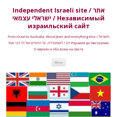
Independent Israeli site / אתר
ישראלי עצמאי / Независимый
израильский сайт
From Israel to Australia. About Jews and everything else / מישראל
לאוסטרליה. על היהודים ועל כל דבר אחר / От Израиля до Австралии.
О евреях и обо всем на свете
Skip
Menu
to
content