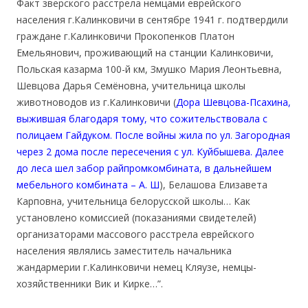
Факт зверского расстрела немцами еврейского
населения г.Калинковичи в сентябре 1941 г. подтвердили
граждане г.Калинковичи Прокопенков Платон
Емельянович, проживающий на станции Калинковичи,
Польская казарма 100-й км, Змушко Мария Леонтьевна,
Шевцова Дарья
Семёновна, учительница школы
животноводов из г.Калинковичи (
Дора Шевцова-Псахина,
выжившая благодаря тому, что сожительствовала с
полицаем Гайдуком. После войны жила по ул. Загородная
через 2 дома после пересечения с ул. Куйбышева. Далее
до леса шел забор райпромкомбината, в дальнейшем
мебельного комбината – А. Ш
), Белашова Елизавета
Карповна, учительница белорусской школы… Как
установлено комиссией (показаниями свидетелей)
организаторами массового расстрела еврейского
населения являлись заместитель начальника
жандармерии г.Калинковичи немец Кляузе, немцы-
хозяйственники Вик и Кирке…”.