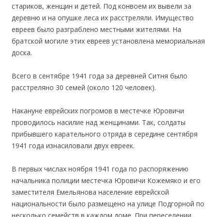
стариков, женщин и детей. Под конвоем их вывели за
деревню и на опушке леса их расстреляли. Имущество
евреев было разграблено местными жителями. На
братской могиле этих евреев установлена мемориальная
доска.
Всего в сентябре 1941 года за деревней Ситня было
расстреляно 30 семей (около 120 человек).
Накануне еврейских погромов в местечке Юровичи
проводилось насилие над женщинами. Так, солдаты
прибывшего карательного отряда в середине сентября
1941 года изнасиловали двух евреек.
В первых числах ноября 1941 года по распоряжению
начальника полиции местечка Юровичи Кожемяко и его
заместителя Емельянова население еврейской
национальности было размещено на улице Подгорной по
несколько семейств в каждом доме. При переселении