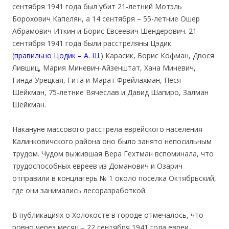
сентября 1941 года был убит 21-летний Мотэль
Борохович Капелян, а 14 сентября – 55-летние Ошер
Абрамович Иткин и Борис Евсеевич Шендерович. 21
сентября 1941 года были расстреляны Цэдик
(
правильно
Цодик – А. Ш.
) Карасик, Борис Кофман, Двося
Лившиц, Мария Миневич-Айзенштат, Хана Миневич,
Гинда Урецкая, Гита и Марат Фрейлахман, Песя
Шейкман, 75-летние Вячеслав и Давид Шапиро, Залман
Шейкман.
Накануне массового расстрела еврейского населения
Калинковичского района оно было занято непосильным
трудом. Чудом выжившая Вера Гехтман вспоминала, что
трудоспособных евреев из Доманович и Озарич
отправили в концлагерь № 1 около поселка Октябрьский,
где они занимались лесоразработкой.
В публикациях о Холокосте в городе отмечалось, что
ровно через месяц – 22 сентября 1941 года евреи