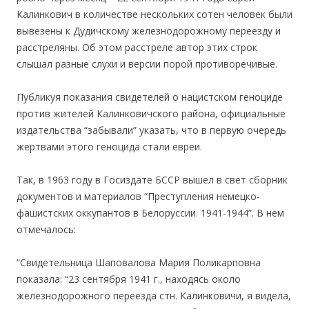
Калинкович в количестве нескольких сотен человек были
вывезены к Дудичскому железнодорожному переезду и
расстреляны. Об этом расстреле автор этих строк
слышал разные слухи и версии порой противоречивые.
Публикуя показания свидетелей о нацистском геноциде
против жителей Калинковичского района, официальные
издательства “забывали” указать, что в первую очередь
жертвами этого геноцида стали евреи.
Так, в 1963 году в Госиздате БССР вышел в свет сборник
документов и материалов “Преступления немецко-
фашистских оккупантов в Белоруссии. 1941-1944”. В нем
отмечалось:
“Свидетельница Шаповалова Мария Поликарповна
показала: “23 сентября 1941 г., находясь около
железнодорожного переезда стн. Калинковичи, я видела,