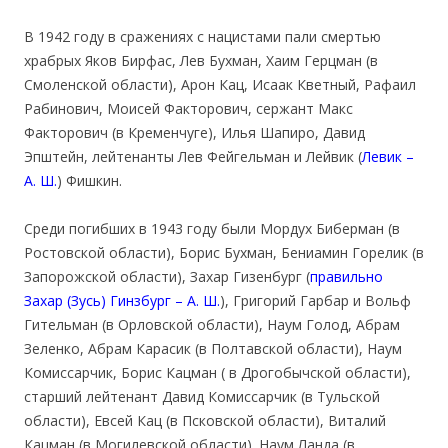
В 1942 году в сражениях с нацистами пали смертью
храбрых Яков Бирфас, Лев Бухман, Хаим Герцман (в
Смоленской области), Арон Кац, Исаак Кветный, Рафаил
Рабинович, Моисей Факторович, сержант Макс
Факторович (в Кременчуге), Илья Шапиро, Давид
Эпштейн, лейтенанты Лев Фейгельман и Лейвик (
Левик –
А. Ш.
) Фишкин.
Среди погибших в 1943 году были Мордух Биберман (в
Ростовской области), Борис Бухман, Бениамин Горелик (в
Запорожской области), Захар Гизенбург (
правильно
Захар (Зусь) Гинзбург – А. Ш.
), Григорий Гарбар и Вольф
Гительман (в Орловской области), Наум Голод, Абрам
Зеленко, Абрам Карасик (в Полтавской области), Наум
Комиссарчик, Борис Кацман ( в Дрогобычской области),
старший лейтенант Давид Комиссарчик (в Тульской
области), Евсей Кац (в Псковской области), Виталий
Кацман (в Могилевской области). Наум Ланда (в