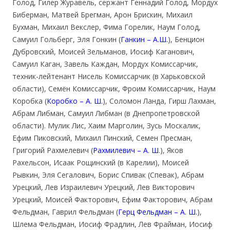
Голод, Гилер Журавель, сержант Геннадий Голод, Мордух
Биберман, Матвей Брегман, Арон Брискин, Михаил
Бухман, Михаил Векслер, Фима Горелик, Наум Голод,
Самуил Гольберг, Эля Гонкин (
Ганкин – А.Ш.
), Бенцион
Дубровский, Моисей Зельманов, Иосиф Каганович,
Самуил Каган, Завель Каждан, Мордух Комиссарчик,
техник-лейтенант Нисель Комиссарчик (в Харьковской
области), Семён Комиссарчик, Фроим Комиссарчик, Наум
Коробка (
Коробко – А. Ш.
), Соломон Ланда, Гирш Лахман,
Абрам Либман, Самуил Либман (в Днепропетровской
области). Мулик Лис, Хаим Марголин, Зусь Москалик,
Ефим Пиковский, Михаил Пинский, Семен Пресман,
Григорий Рахмелевич (
Рахмилевич – А. Ш
.), Яков
Рахельсон, Исаак Рощинский (в Карелии), Моисей
Рывкин, Эля Сегалович, Борис Спивак (Спевак), Абрам
Урецкий, Лев Израилевич Урецкий, Лев Викторович
Урецкий, Моисей Факторович, Ефим Факторович, Абрам
Фельдман, Гаврил Фельдман (
Герц Фельдман – А. Ш.
),
Шлема Фельдман, Иосиф Фрадлин, Лев Фрайман, Иосиф