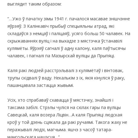
выглядит таким образом:
“…Ужо ў пачатку зімы 1941 г. пачалося масавае знішчэнне
яўрэяў. З Калінкавіч прыбыў спецыяльны атрад, які
складаўся з немцаў і паліцаяў, усяго больш 50 чалавек. На
скрыжаваннях вуліц і на выхадзе з мястэчка ўстанавілі
кулямёты. Яўрэяў сагналі ў адну калону, каля паўтысячы
чалавек, і пагналі па Мазырскай вуліцы да Прыпяці.
Каля ракі людзей расстрэльвалі з кулямётаў і вінтовак,
трупы скідвалі ў ваду. Некалькім з іх, якія кінуліся ў раку,
пашанцавала застацца жывымі.
Усіх, хто спрабаваў схавацца ў мястэчку, знайшлі і
таксама забілі. Стрэлы чуліся на схілах гары па вуліцы
Савецкай, каля возера Ліцвін…А каля Прыпяці людская
кроў у той дзень сцякала да ракі ручаямі. Такога жаху не
перажывалі людзі, магчыма. яшчэ з часоў татара-
мангольскага нашэсця…”.