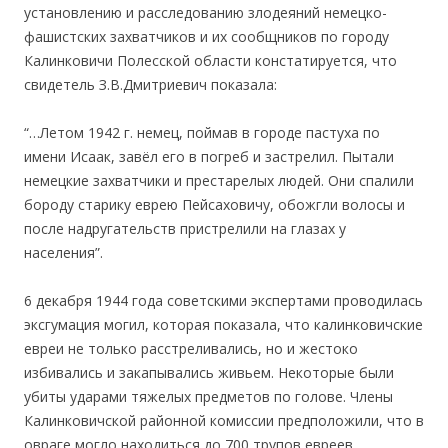
установлению и расследованию злодеяний немецко-
фашистских захватчиков и их сообщников по городу
Калинковичи Полесской области констатируется, что
свидетель З.В.Дмитриевич показала:
“…Летом 1942 г. немец, поймав в городе пастуха по
имени Исаак, завёл его в погреб и застрелил. Пытали
немецкие захватчики и престарелых людей. Они спалили
бороду старику еврею Пейсаховичу, обожгли волосы и
после надругательств пристрелили на глазах у
населения”.
6 декабря 1944 года советскими экспертами проводилась
эксгумация могил, которая показала, что калинковичские
евреи не только расстреливались, но и жестоко
избивались и закапывались живьем. Некоторые были
убиты ударами тяжелых предметов по голове. Члены
Калинковичской районной комиссии предположили, что в
овраге могло находиться до 700 трупов евреев,