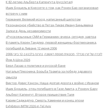
К 82-летию Альберта Капенгута (русс/итал)
Ицик Бунцель в Кнессете о том, как Ронен Бар организовал
встречу с ним
Германия: Великий исход, написанный шепотом
Резонансное убийство в Петах-Тикве Иману Биньямина
Залки в День независимости
«Русскоязычные СМИ в Германии»: вчера, сегодня, завтра
В память Керен Тандлер, первой женщины-бортмеханика,
погибшей в Ливане 12 июня 2006
לזכרה של קרן טנדלר, מכונאית מוטסת ראשונה, נהרגה בלבנון ב-12 ביוני 2006
Йом А-Шоа 2026
Берл Лазар о политике и русской бане
Наталья Плюснина. Борьба Трампа за победу здравого
смысла
Виктор Дэвис Хэнсон. Наша долгая дорога к войне с Ираном
Ицик Бунцель, отец погибшего в Газе Амита, к Ронену Бару
Альберт Капенгут. Второе пришествие Таля
Карим Саджадпур. Смерть Хаменеи и конец эпохи
Exhibition IMTM 2026 in Tel Aviv