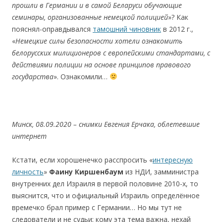
прошли в Германии и в самой Беларуси обучающие
семинары, организованные немецкой полицией
»? Как
пояснял-оправдывался
тамошний чиновник
в 2012 г.,
«
Немецкие силы безопасности хотели ознакомить
белорусских милиционеров с европейскими стандартами, с
действиями полиции на основе принципов правового
государства
». Ознакомили…
Минск, 08.09.2020 – снимки
Евгения Ерчака, облетевшие
интернет
Кстати, если хорошенечко расспросить «
интересную
личность
»
Фаину Киршенбаум
из НДИ, замминистра
внутренних дел Израиля в первой половине 2010-х, то
выяснится, что и официальный Израиль определённое
времечко брал пример с Германии… Но мы тут не
следователи и не судьи; кому эта тема важна, нехай