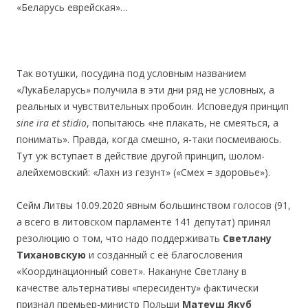
«Беларусь еврейская»…
Так вотушки, посудина под условным названием
«ЛукаБеларусь» получила в эти дни ряд не условных, а
реальных и чувствительных пробоин. Исповедуя принцип
sine ira et stidio
, попытаюсь «не плакать, не смеяться, а
понимать». Правда, когда смешно, я-таки посмеиваюсь.
Тут уж вступает в действие другой принцип, шолом-
алейхемовский: «Лахн из гезунт» («Смех = здоровье»).
Сейм Литвы 10.09.2020 явным большинством голосов (91,
а всего в литовском парламенте 141 депутат) принял
резолюцию о том, что надо поддерживать
Светлану
Тихановскую
и созданный с её благословения
«Координационный совет». Накануне Светлану в
качестве альтернативы «пересиденту» фактически
признал премьер-министр Польши
Матеуш Якуб