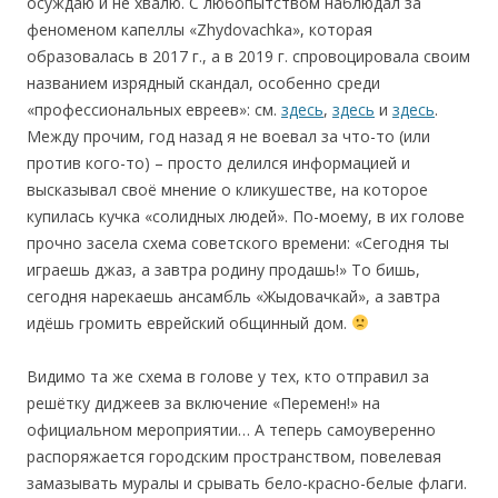
осуждаю и не хвалю. С любопытством наблюдал за
феноменом капеллы «Zhydovachka», которая
образовалась в 2017 г., а в 2019 г. спровоцировала своим
названием изрядный скандал, особенно среди
«профессиональных евреев»: см.
здесь
,
здесь
и
здесь
.
Между прочим, год назад я не воевал за что-то (или
против кого-то) – просто делился информацией и
высказывал своё мнение о кликушестве, на которое
купилась кучка «солидных людей». По-моему, в их голове
прочно засела схема советского времени: «Сегодня ты
играешь джаз, а завтра родину продашь!» То бишь,
сегодня нарекаешь ансамбль «Жыдовачкай», а завтра
идёшь громить еврейский общинный дом.
Видимо та же схема в голове у тех, кто отправил за
решётку диджеев за включение «Перемен!» на
официальном мероприятии… А теперь самоуверенно
распоряжается городским пространством, повелевая
замазывать муралы и срывать бело-красно-белые флаги.