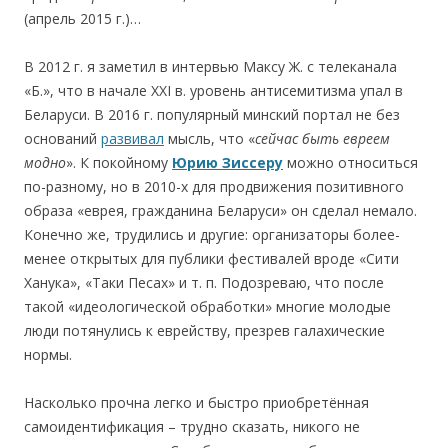
(апрель 2015 г.)…
В 2012 г. я заметил в интервью Максу Ж. с телеканала
«Б.», что в начале ХXI в. уровень антисемитизма упал в
Беларуси. В 2016 г. популярный минский портал не без
оснований
развивал
мысль, что «
сейчас быть евреем
модно
». К покойному
Юрию Зиссеру
можно относиться
по-разному, но в 2010-х для продвижения позитивного
образа «еврея, гражданина Беларуси» он сделал немало.
Конечно же, трудились и другие: организаторы более-
менее открытых для публики фестивалей вроде «Сити
Ханука», «Таки Песах» и т. п. Подозреваю, что после
такой «идеологической обработки» многие молодые
люди потянулись к еврейству, презрев галахические
нормы.
Насколько прочна легко и быстро приобретённая
самоидентификация – трудно сказать, никого не