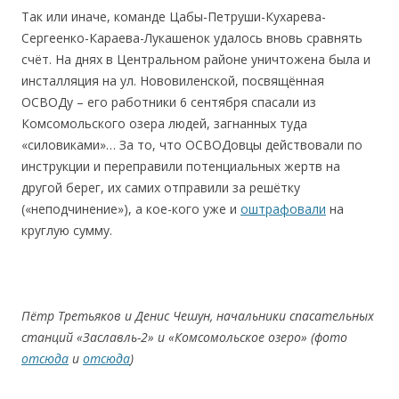
Так или иначе, команде Цабы-Петруши-Кухарева-
Сергеенко-Караева-Лукашенок удалось вновь сравнять
счёт. На днях в Центральном районе уничтожена была и
инсталляция на ул. Нововиленской, посвящённая
ОСВОДу – его работники 6 сентября спасали из
Комсомольского озера людей, загнанных туда
«силовиками»… За то, что ОСВОДовцы действовали по
инструкции и переправили потенциальных жертв на
другой берег, их самих отправили за решётку
(«неподчинение»), а кое-кого уже и
оштрафовали
на
круглую сумму.
Пётр Третьяков и Денис Чешун, начальники спасательных
станций «Заславль-2» и «Комсомольское озеро» (фото
отсюда
и
отсюда
)