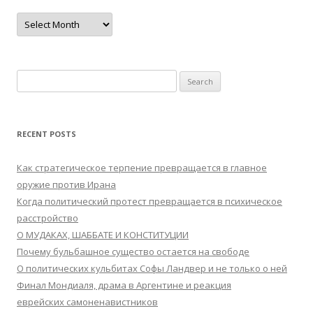
Archives
Search
for:
RECENT POSTS
Как стратегическое терпение превращается в главное
оружие против Ирана
Когда политический протест превращается в психическое
расстройство
О МУДАКАХ, ШАББАТЕ И КОНСТИТУЦИИ
Почему бульбашное существо остается на свободе
О политических кульбитах Софы Ландвер и не только о ней
Финал Мондиаля, драма в Аргентине и реакция
еврейских самоненавистников