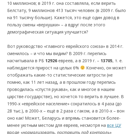
10 миллионов; в 2019 г. она составляла, если верить
Белстату, 9 миллионов 413 тысяч человек (в 2009 г. было
на 91 тысячу больше). Кажется, это ещё один довод в
пользу смены «верхушки» – а вдруг после этого
демографическая ситуация улучшится?
Вот руководство «главного еврейского союза» в 2014 г.
сменилось – и что мы видим? В 2009 г. перепись
насчитывала в РБ
12926
евреев, а в 2019 г. –
13705
, т. е.
наблюдается прирост на целых 6%
Конечно, он может
отображать какие-то статистические хитрости (не
помню, как 11 лет назад, а в прошлом году перепись
проводилась «спустя рукава», как и многое в нашем
царстве-государстве), но хочется-то верить в лучшее. В
1990-х «еврейское население» сократилось в 4 раза (до
28 тыс.), в 2000-х – ещё в 2 раза с гаком, а в 2010-х – вон
оно как! Может, Беларусь и впрямь становится более-
менее уютным местом для евреев, несмотря на
все ЦУ
вроде «
нормализовать
,
поставить под контроль
»