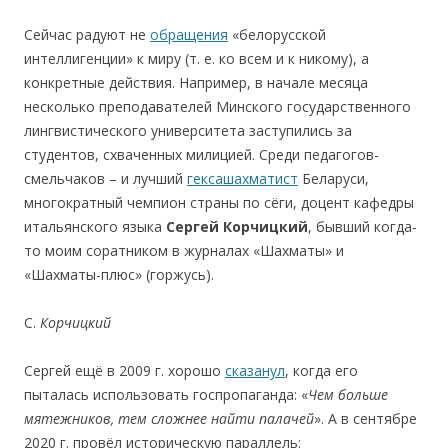
Сейчас радуют не
обращения
«белорусской
интеллигенции» к миру (т. е. ко всем и к никому), а
конкретные действия. Например, в начале месяца
несколько преподавателей Минского государственного
лингвистического университета заступились за
студентов, схваченных милицией. Среди педагогов-
смельчаков – и лучший
гексашахматист
Беларуси,
многократный чемпион страны по сёги, доцент кафедры
итальянского языка
Сергей Корчицкий
, бывший когда-
то моим соратником в журналах «Шахматы» и
«Шахматы-плюс» (горжусь).
С.
Корчицкий
Cергей ещё в 2009 г. хорошо
сказанул
, когда его
пыталась использовать госпропаганда: «
Чем больше
мятежников, тем сложнее найти палачей
». А в сентябре
2020 г. провёл историческую параллель: