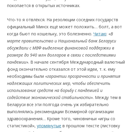
покопается в открытых источниках.
Что-то я отвлёкся. На резолюции соседних государств
официальный Минск ещё может положить… болт, а вот
когда бьют по кошельку, это болезненно.
Читаю
: «
В
марте правительство и
Национальный банк Беларуси
обсуждали с
МВФ выделение финансовой поддержки в
размере до
940 млн долларов в
связи с
последствиями
пандемии
». В начале сентября Международный валютный
фонд окончательно отказался от этой идеи, т. к. ему
необходимы были «
гарантии
прозрачности и принятия
надлежащих политических мер, чтобы обеспечить
использование средств на борьбу с пандемией и
содействие экономической стабильности
». Между тем в
Беларуси все эти полгода очень уж избирательно
выполнялись рекомендации Всемирной организации
здравоохранения… Кроме того, чиновничьи «игры со
статистикой»,
упомянутые
в прошлом тексте (листовку