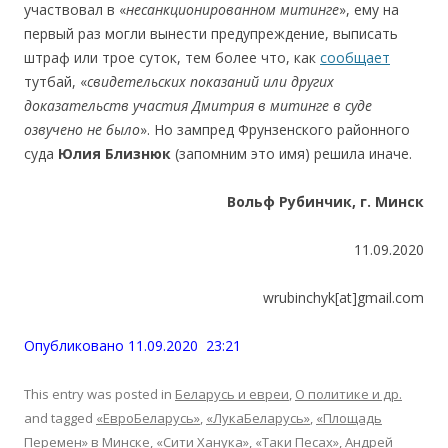
участвовал в «
несанкционированном митинге
», ему на
первый раз могли вынести предупреждение, выписать
штраф или трое суток, тем более что, как
сообщает
тутбай, «
с
видетельских показаний или других
доказательств участия Дмитрия в
митинге в
суде
озвучено не
было
». Но зампред Фрунзенского районного
суда
Юлия Близнюк
(запомним это имя) решила иначе.
Вольф Рубинчик, г. Минск
11.09.2020
wrubinchyk[at]gmail.com
Опубликовано 11.09.2020 23:21
This entry was posted in
Беларусь и евреи
,
О политике и др.
and tagged
«ЕвроБеларусь»
,
«ЛукаБеларусь»
,
«Площадь
Перемен» в Минске
,
«Сити Ханука»
,
«Таки Песах»
,
Андрей