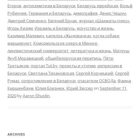
Егоров
,
антисемитизм в Беларуси
,
Беларусь еврейская
,
Вольф
Рубинчик
,
Германия и Беларусь
,
демография
,
Денис Чешун
,
Дмитрий Семченко
,
Евгений Ерчак
,
журнал «Шахматы-плюс»
,
Игорь Кизим
,
Израиль и Беларусь
,
искусство и жизнь
,
Казимир Малевич
,
капелла «Жыдовачка»
,
когда собаки
маршируют
,
Комсомольское озеро в Минске
,
лингвистический университет
,
литература и жизнь
,
Матеуш
Якуб Моравецкий
,
общебелорусская перепись
,
Пётр
Третьяков
,
портал Tut.by
,
проекты и утопии
,
репрессии в
Беларуси
,
Светлана Тихановская
,
Сергей Корчицкий
,
Сергей
Румас
,
сопротивление в Беларуси
,
спасатели ОСВОДа
,
Фаина
Киршенбаум
,
Юлия Близнюк
,
Юрий Зиссер
on
September 11,
2020
by
Aaron Shustin
.
ARCHIVES