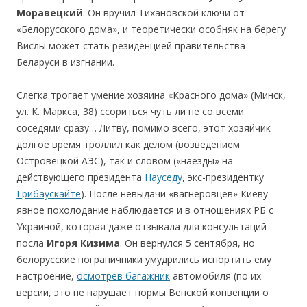
Моравецкий
. Он вручил Тихановской ключи от
«Белорусского дома», и теоретически особняк на берегу
Вислы может стать резиденцией правительства
Беларуси в изгнании.
Слегка трогает умение хозяина «Красного дома» (Минск,
ул. К. Маркса, 38) ссориться чуть ли не со всеми
соседями cразу… Литву, помимо всего, этот хозяйчик
долгое время троллил как делом (возведением
Островецкой АЭС), так и словом («наезды» на
действующего президента
Науседу
, экс-президентку
Грибаускайте
). После невыдачи «вагнеровцев» Киеву
явное похолодание наблюдается и в отношениях РБ с
Украиной, которая даже отзывала для консультаций
посла
Игоря Кизима
. Он вернулся 5 сентября, но
белорусские пограничники умудрились испортить ему
настроение,
осмотрев багажник
автомобиля (по их
версии, это не нарушает нормы Венской конвенции о