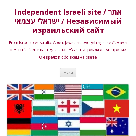
Independent Israeli site / אתר
ישראלי עצמאי / Независимый
израильский сайт
From Israel to Australia. About Jews and everything else / מישראל
לאוסטרליה. על היהודים ועל כל דבר אחר / От Израиля до Австралии.
О евреях и обо всем на свете
Skip
Menu
to
content