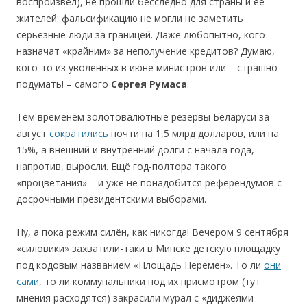
воспроизвёл), не прошли бесследно для страны и её
жителей: фальсификацию не могли не заметить
серьёзные люди за границей. Даже любопытно, кого
назначат «крайним» за неполучение кредитов? Думаю,
кого-то из уволенных в июне министров или – страшно
подумать! – самого
Сергея Румаса
.
Тем временем золотовалютные резервы Беларуси за
август
сократились
почти на 1,5 млрд долларов, или на
15%, а внешний и внутренний долги с начала года,
напротив, выросли. Ещё год-полтора такого
«процветания» – и уже не понадобится референдумов с
досрочными президентскими выборами.
Ну, а пока режим силён, как никогда! Вечером 9 сентября
«силовики» захватили-таки в Минске детскую площадку
под кодовым названием «Площадь Перемен». То ли
они
сами
, то ли коммунальники под их присмотром (тут
мнения расходятся) закрасили мурал с «диджеями