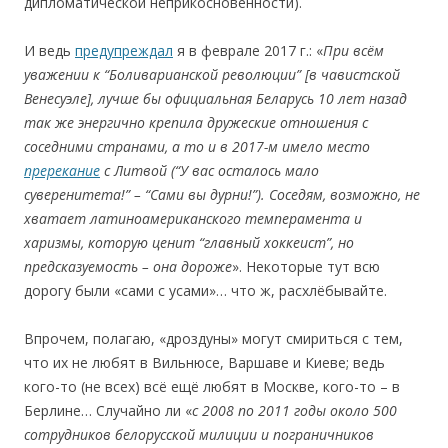
дипломатической неприкосновенности).
И ведь
предупреждал
я в феврале 2017 г.: «
Пр
и всём
уважении к
“
Б
о
л
и
вар
иа
нск
о
й р
е
в
о
люц
ии
”
[в чавистской
Венесуэле]
, л
учше
бы
официальная
Беларусь 10
лет назад
так же энергично крепила дружеские отношения с
со
седн
ими странами
, а то
и в
2017-м
имело место
пререкание
с
Л
и
твой (
“
У вас
осталось мало
сувер
енитета
!
”
–
“
Сам
и
вы дур
ни
!
”
). С
о
седям,
возможно
,
не
хватает латиноамериканского
т
е
мперамент
а и
хар
и
змы,
котор
ую ц
енит
“
гл
ав
ны
й
х
ок
ке
ис
т
”
,
но
пр
е
д
с
каз
уемость
–
о
на д
о
р
оже
». Некоторые тут всю
дорогу были «сами с усами»… что ж, расхлёбывайте.
Впрочем, полагаю, «дроздуны» могут смириться с тем,
что их не любят в Вильнюсе, Варшаве и Киеве; ведь
кого-то (не всех) всё ещё любят в Москве, кого-то – в
Берлине… Случайно ли «
с
2008 по 2011 годы около 500
сотрудников белорусской милиции и пограничников