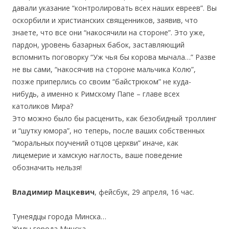
давали указание “контролировать всех наших евреев”. Вы
оскорбили и христианских священников, заявив, что
знаете, что все они “накосячили на стороне”. Это уже,
пардон, уровень базарных бабок, заставляющий
вспомнить поговорку “Уж чья бы корова мычала…” Разве
не вы сами, “накосячив на стороне мальчика Колю”,
позже приперлись со своим “байстрюком” не куда-
нибудь, а именно к Римскому Папе – главе всех
католиков Мира?
Это можно было бы расценить, как безобидный троллинг
и “шутку юмора”, но теперь, после ваших собственных
“моральных поучений отцов церкви” иначе, как
лицемерие и хамскую наглость, ваше поведение
обозначить нельзя!
Владимир Мацкевич
, фейсбук, 29 апреля, 16 час.
Тунеядцы города Минска…
Жиды города Минска…