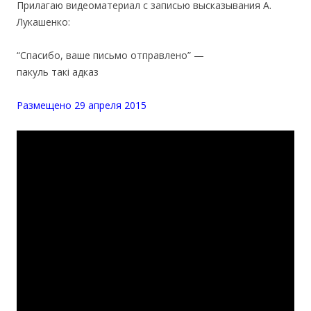
Прилагаю видеоматериал с записью высказывания А.
Лукашенко:
“Спасибо, ваше письмо отправлено” —
пакуль такі адказ
Размещено 29 апреля 2015