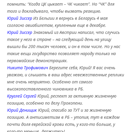
помнить: “Когда ЦК цыкает – ЧК чикает”. Но “ЧК” для
того и докладывало, чтобы вызвать реакцию.
Юрий Зиссер
Из Бельгии я вернусь в Беларусь 4 мая
согласно авиабилетам, купленным еще в декабре.
Юрий Зиссер
Знакомый из Австрии написал, что случись
такое у него в стране – на следующий день на улицу
вышли бы 200 тысяч человек, и он в том числе. Но у нас
такие вещи государство позволяет народу только на
первомайские демонстрациях.
Никита Трофимович
Берегите себя, Юрий! Я вас очень
уважаю, и слышать в ваш адрес невежественные реплики
мне очень неприятно. Особенно от самого
высокопоставленного чиновника в РБ.
Круглей Сергей
Юрий, респект за активную жизненную
позицию, особенно по делу Прокопени.
Юрий Денищик
Юрий, спасибо за ТУТ и за жизненную
позицию. А антисиметизм в РБ – утопия, тут в каждом
почти доля еврейской крови есть, у кого-то больше, у
кого-то меньше. Держитесь!