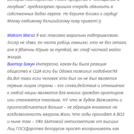
галубым”. предсказуемо пришла очередь обвинить в
собственных бедах евреев. Не берите близко к сердцу!
Моему любимому бельгийскому пиву привет!-))
Maksim Maroz
Я вас таксама маральна падтрымліваю.
Зіссер не ідэял, ён часта робіць памылкі, хто не без гэтага,
але я ўдзячны Юрыю за тутбай, які стаў часткай майго
жыцця.
Виктор Бакун
Интересно, какая бы была реакция
общества в США если бы Обама позволил подобное?М
да.Всё таки если человек кто был он не был является
первым лицом страны – его слова,действия и отношение
к любой нации являются для многих граждан ориетиром
или становятс
я таковым. НУ что ж будем ВЫживать и
приспосабливаться дальше – не обращая внимание на
вседозволеность вверхов.Жаль Что годы проходят А ВОЗ
и ныне там – УЖе БЫтовой антисеметизм от высших
Лиц ГОСУДарства белорусов просят воспринимать как