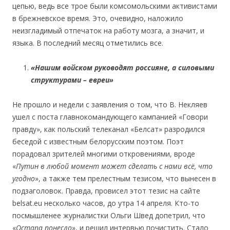
цепью, ведь все трое были комсомольскими активистами
в брежневское время. Это, очевидно, наложило
неизгладимый отпечаток на работу мозга, а значит, и
языка. В последний месяц отметились все.
«Нашим войском руководят россияне, а силовыми
структурами – евреи»
Не прошло и недели с заявления о том, что В. Некляев
ушел с поста главнокомандующего кампанией «Говори
правду», как польский телеканал «Белсат» разродился
беседой с известным белорусским поэтом. Поэт
порадовал зрителей многими откровениями, вроде
«
Путин в любой момент может сделать с нами всё, что
угодно
», а также тем прелестным тезисом, что вынесен в
подзаголовок. Правда, провисел этот тезис на сайте
belsat.eu несколько часов, до утра 14 апреля. Кто-то
посмышленее журналистки Ольги Швед допетрил, что
«
Остапа понесло
», и решил интервью почистить. Стало