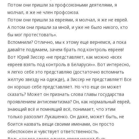
Потом они пришли за профсоюзными деятелями, я
молчал, я же не член профсоюза.
Потом они пришли за евреями, я молчал, я же не еврей.
А потом они пришли за мной, и уже не было никого, кто
бы мог протестовать».
Вспомнили? Отлично, мы к этому еще вернемся, а пока
давайте подумаем, зачем брать под контроль евреев!
Вот Юрий Зиссер «не представляет, как можно «всех
евреев взять под контроль в Беларуси»». Вот интересно,
я легко себе это представляю (достаточно вспомнить
желтую звезду на одежде), а Зиссер не представляет! Все
он хорошо себе представляет. Но что еще он может
сказать? Может он признать слова главы государства
проявлением антисемитизма? Он, как нормальный еврей,
знающий всё и помнящий всё, понимает, что этим
только разозлит Лукашенко. Он даже, может быть, не
боится назвать вещи своими именами, он просто
обеспокоен и чувствует ответственность.
Ведь каждое слово одного еврея может быть