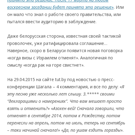
воскресном заседании будет принято это решение
»
. Или
он мало что знал о работе своего правительства, или
пытался ввести аудиторию в заблуждение.
Даже белорусская сторона, известная своей тактикой
проволочек, уже ратифицировала соглашение…
Наверное, скоро в Беларуси появится новая поговорка
«когда визы с Израилем отменят». Аналогичная по
смыслу «когда рак на горе свистнет».
На 29.04.2015 на сайте tut.by под новостью о пресс-
конференции Шагала – 4 комментария, и все по делу: «
Я
эту песню уже несколько лет слышу. З.***** своими
“декларациями о намерениях”. Что вам мешает просто
взять и отменить?
» «
Азохен вей! Сначала говорили, что
отменят в сентябре 2014, потом к Рождеству, потом
перенесли на апрель, потом на июль, теперь на сентябрь
– таки начинай сначала!
» «
Да, по ушам ездить горазды
».