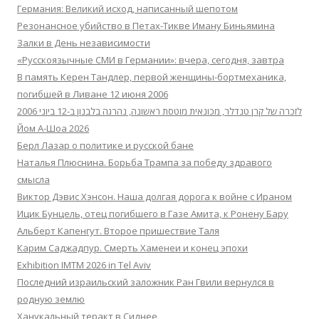
Германия: Великий исход, написанный шепотом
Резонансное убийство в Петах-Тикве Иману Биньямина
Залки в День независимости
«Русскоязычные СМИ в Германии»: вчера, сегодня, завтра
В память Керен Тандлер, первой женщины-бортмеханика,
погибшей в Ливане 12 июня 2006
לזכרה של קרן טנדלר, מכונאית מוטסת ראשונה, נהרגה בלבנון ב-12 ביוני 2006
Йом А-Шоа 2026
Берл Лазар о политике и русской бане
Наталья Плюснина. Борьба Трампа за победу здравого
смысла
Виктор Дэвис Хэнсон. Наша долгая дорога к войне с Ираном
Ицик Бунцель, отец погибшего в Газе Амита, к Ронену Бару
Альберт Капенгут. Второе пришествие Таля
Карим Саджадпур. Смерть Хаменеи и конец эпохи
Exhibition IMTM 2026 in Tel Aviv
Последний израильский заложник Ран Гвили вернулся в
родную землю
Ханукальный теракт в Сиднее