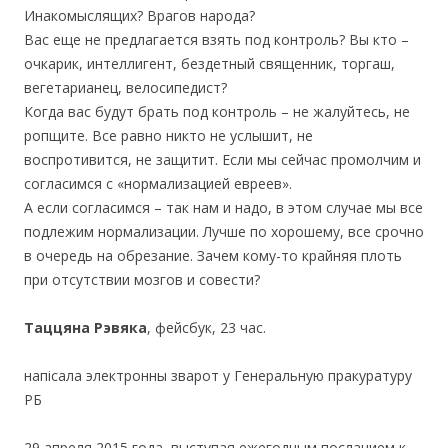
Инакомыслящих? Врагов народа?
Вас еще не предлагается взять под контроль? Вы кто –
очкарик, интеллигент, бездетный священник, торгаш,
вегетарианец, велосипедист?
Когда вас будут брать под контроль – не жалуйтесь, не
ропщите. Все равно никто не услышит, не
воспротивится, не защитит. Если мы сейчас промолчим и
согласимся с «нормализацией евреев».
А если согласимся – так нам и надо, в этом случае мы все
подлежим нормализации. Лучше по хорошему, все срочно
в очередь на обрезание. Зачем кому-то крайняя плоть
при отсутствии мозгов и совести?
Таццяна Рэвяка
, фейсбук, 23 час.
напісала электронны зварот у Генеральную пракуратуру
РБ
29 апреля 2015 года, выступая ежегодным посланием к