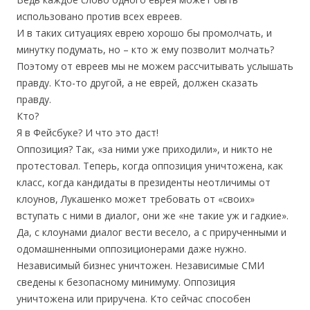
использовано против всех евреев.
И в таких ситуациях еврею хорошо бы промолчать, и
минутку подумать, но – кто ж ему позволит молчать?
Поэтому от евреев мы не можем рассчитывать услышать
правду. Кто-то другой, а не еврей, должен сказать
правду.
Кто?
Я в Фейсбуке? И что это даст!
Оппозиция? Так, «за ними уже приходили», и никто не
протестовал. Теперь, когда оппозиция уничтожена, как
класс, когда кандидаты в президенты неотличимы от
клоунов, Лукашенко может требовать от «своих»
вступать с ними в диалог, они же «не такие уж и гадкие».
Да, с клоунами диалог вести весело, а с прирученными и
одомашненными оппозиционерами даже нужно.
Независимый бизнес уничтожен. Независимые СМИ
сведены к безопасному минимуму. Оппозиция
уничтожена или приручена. Кто сейчас способен