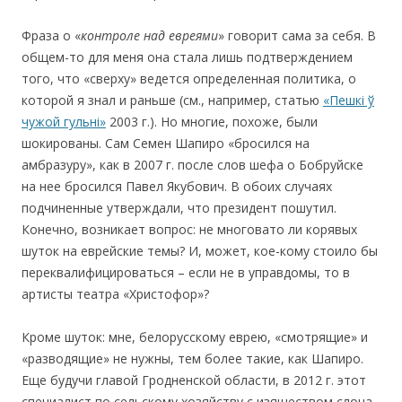
Фраза о «
контроле над евреями
» говорит сама за себя. В
общем-то для меня она стала лишь подтверждением
того, что «сверху» ведется определенная политика, о
которой я знал и раньше (см., например, статью
«Пешкі ў
чужой гульні»
2003 г.). Но многие, похоже, были
шокированы. Сам Семен Шапиро «бросился на
амбразуру», как в 2007 г. после слов шефа о Бобруйске
на нее бросился Павел Якубович. В обоих случаях
подчиненные утверждали, что президент пошутил.
Конечно, возникает вопрос: не многовато ли корявых
шуток на еврейские темы? И, может, кое-кому стоило бы
переквалифицироваться – если не в управдомы, то в
артисты театра «Христофор»?
Кроме шуток: мне, белорусскому еврею, «смотрящие» и
«разводящие» не нужны, тем более такие, как Шапиро.
Еще будучи главой Гродненской области, в 2012 г. этот
специалист по сельскому хозяйству с изяществом слона