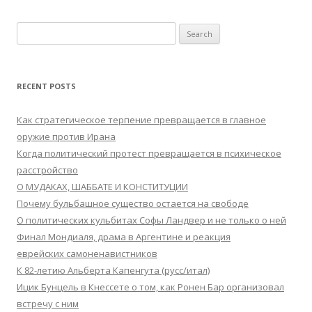
Search
for:
RECENT POSTS
Как стратегическое терпение превращается в главное
оружие против Ирана
Когда политический протест превращается в психическое
расстройство
О МУДАКАХ, ШАББАТЕ И КОНСТИТУЦИИ
Почему бульбашное существо остается на свободе
О политических кульбитах Софы Ландвер и не только о ней
Финал Мондиаля, драма в Аргентине и реакция
еврейских самоненавистников
К 82-летию Альберта Капенгута (русс/итал)
Ицик Бунцель в Кнессете о том, как Ронен Бар организовал
встречу с ним