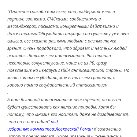
“Огромное спасибо вам всем, кто поддержал меня и
портал: звонками, СМСкасми, сообщениями в
мессенджерах, письмами, конкретными действиями и
даже стихами!Обсуждать ситуацию по существу уже нет
смысла, все сказано разными людьми с разных точек
зрения. Очень порадовало, что здравых и честных людей
оказалось больше, чем антисемитов. Расстроили
некоторые сочувствующие, чаще не из РБ, сразу
повесившие на Беларусь лейбл антисемитской страны. Но
меня в этом не убедишь, мне есть с чем сравнить, я
хорошо помню государственный антисемитизм.
.
А вот бытовой антисемитизм неискореним, он всегда
будет существовать как явление природы. Хотя бы
потому, что многие его носители даже не догадываются,
что он в них сидит”.
ряд
избранных комментов
:
Левковский Роман
К сожалению,
история повторяется. После презрения к “жэнщынам и