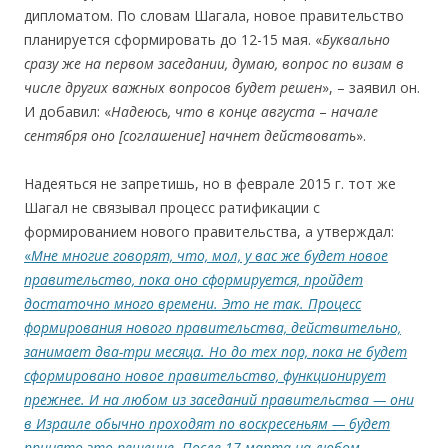
дипломатом. По словам Шагала, новое правительство
планируется сформировать до 12-15 мая. «
Буквально
сразу же на первом заседании, думаю, вопрос по визам в
числе других важных вопросов будет решен
», – заявил он.
И добавил: «
Надеюсь, что в конце августа
–
начале
сентября оно [соглашение] начнет действовать
».
Надеяться не запретишь, но в феврале 2015 г. тот же
Шагал не связывал процесс ратификации с
формированием нового правительства, а утверждал:
«
Мне многие говорят, что, мол, у вас же будет новое
правительство, пока оно сформируется, пройдет
достаточно много времени. Это не так. Процесс
формирования нового правительства, действительно,
занимает два-три месяца. Но до тех пор, пока не будет
сформировано новое правительство, функционирует
прежнее. И на любом из заседаний правительства — они
в Израиле обычно проходят по воскресеньям — будет
принято это решение. После 17 марта на любом