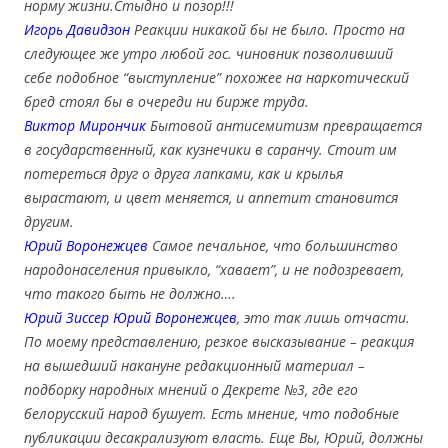
норму жизни.Стыдно и позор!!!
Игорь Давидзон
Реакции никакой бы не было. Просто на
следующее же утро любой гос. чиновник позволивший
себе подобное “выступление” похожее на наркотический
бред стоял бы в очереди ни бирже труда.
Виктор Мирончик
Бытовой антисемитизм превращается
в государственный, как кузнечики в саранчу. Стоит им
потереться друг о друга лапками, как и крылья
вырастают, и цвет меняется, и аппетит становится
другим.
Юрий Воронежцев
Самое печальное, что большинство
народонаселения привыкло, “хавает”, и не подозревает,
что такого быть не должно….
Юрий Зиссер
Юрий Воронежцев
, это так лишь отчасти.
По моему представлению, резкое высказывание – реакция
на вышедший накануне редакционный материал –
подборку народных мнений о Декрете №3, где его
белорусский народ бушует. Есть мнение, что подобные
публикации десакрализуют власть. Еще Вы, Юрий, должны