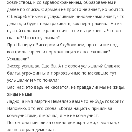
хозяйством, и со здравоохранением, образованием и
далее по списку. С армией не просто не знает, но боится.
С бесхребетными и услужливыми чиновниками знает, что
делать, и будет ператрахивать, как ператрахивал. Но из
пустой головы все равно ничего не вытряхнешь. Что он
сказал? Что кто услышал?
Про Шапиру с Зиссером и Якубовичем, про взятие под
контроль евреев и нормализацию их все слышали?
Услышали?
Зиссер услышал. Еще бы. А не евреи услышали? Славяне,
балты, угро-финны и тюркоязычные понаехавшие тут,
услышали? И что поняли?
Вас, нас, это ведь не касается, не правда ли! Мы не жиды,
жиды не мы!
Ладно, а имя Мартин Немёллер вам что-нибудь говорит?
Напомню. Это его слова: «Когда нацисты пришли за
коммунистами, я молчал, я же не коммунист.
Потом они пришли за социал-демократами, я молчал, я
же не социал-демократ.