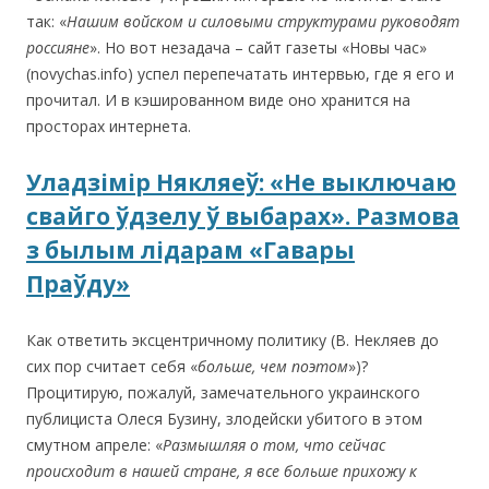
так: «
Нашим войском и силовыми структурами руководят
россияне
». Но вот незадача – сайт газеты «Новы час»
(novychas.info) успел перепечатать интервью, где я его и
прочитал. И в кэшированном виде оно хранится на
просторах интернета.
Уладзімір Някляеў: «Не выключаю
свайго ўдзелу ў выбарах». Размова
з былым лідарам «Гавары
Праўду»
Как ответить эксцентричному политику (В. Некляев до
сих пор считает себя «
больше, чем поэтом
»)?
Процитирую, пожалуй, замечательного украинского
публициста Олеся Бузину, злодейски убитого в этом
смутном апреле: «
Размышляя о том, что сейчас
происходит в нашей стране, я все больше прихожу к