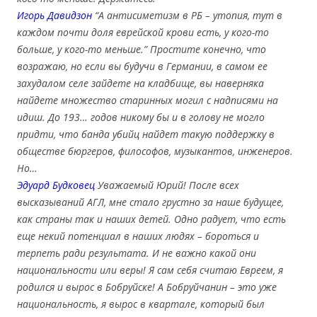
Игорь Давидзон
“А антисиметизм в РБ – утопия, тут в
каждом почти доля еврейской крови есть, у кого-то
больше, у кого-то меньше.” Простите конечно, что
возражаю, но если вы будучи в Германии, в самом ее
захудалом селе зайдете на кладбище, вы наверняка
найдете множеств
о старинных могил с надписями на
идиш. До 193… годов никому бы и в голову не могло
придти, что банда убийц найдет такую поддержку в
обществе бюргеров, философов, музыкантов, инженеров.
Но…
Эдуард Будковец
Уважаемый Юрий! После всех
высказываний АГЛ, мне стало грустно за наше будущее,
как страны так и наших детей. Одно радует, что есть
еще некий потенциал в наших людях – бороться и
терпеть ради результата. И не важно какой они
национальности или веры! Я
сам себя считаю Евреем, я
родился и вырос в Бобруйске! А Бобруйчанин – это уже
национальность, я вырос в квартале, который был