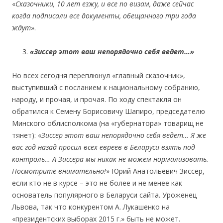
«
Сказочники, 10 лет езжу, и все по визам, даже сейчас
когда подписали все документы, обещанного три года
ждут
».
«Зиссер этот ваш непорядочно себя ведет…»
Но всех сегодня переплюнул «главный сказочник»,
выступивший с посланием к национальному собранию,
народу, и прочая, и прочая. По ходу спектакля он
обратился к Семену Борисовичу Шапиро, председателю
Минского облисполкома (на «губернатора» товарищ не
тянет): «
Зиссер этот ваш непорядочно себя ведет… Я же
вас год назад просил всех евреев в Беларуси взять под
контроль… А Зиссера мы никак не можем нормализовать.
Посмотрите внимательно!
» Юрий Анатольевич Зиссер,
если кто не в курсе – это не более и не менее как
основатель популярного в Беларуси сайта. Уроженец
Львова, так что конкурентом А. Лукашенко на
«президентских выборах 2015 г.» быть не может.