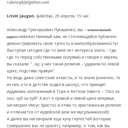
rubinczyk[at]yahoo.com
Litvin Jaugen
, фейсбук, 29 апреля, 15 час.
Александр Григорьевич Лукашенко, вы – к̶л̶и̶н̶и̶ч̶е̶с̶к̶и̶й̶
̶и̶д̶и̶о̶т̶ невежественный хам, не стесняющийся публично
демонстрировать свою тупость и малообразованность!
Выступая сегодня где-то (мне нет интереса знать – где,
где-то перед собственными холуями) и говоря о евреях,
вы сказали: “…ну, у них такая религия – ударили по левой
щеке, подставь правую”.
Но ведь даже советские атеисты, и те знали (конечно, те
из них, кто в детстве ходил в школу), что принцип
иудаизма, и
зложенный в Торе и Ветхом Завете – “Око за
око, зуб за зуб!” А вот о правой и левой щеке впервые
заговорил Иисус Христос и этим-то христианская религия
и отличается от иудейской (или же мусульманской)!
А далее вы наговорили еще кучу глупостей (которые
совершенно вас не красят), например, о том, как вы