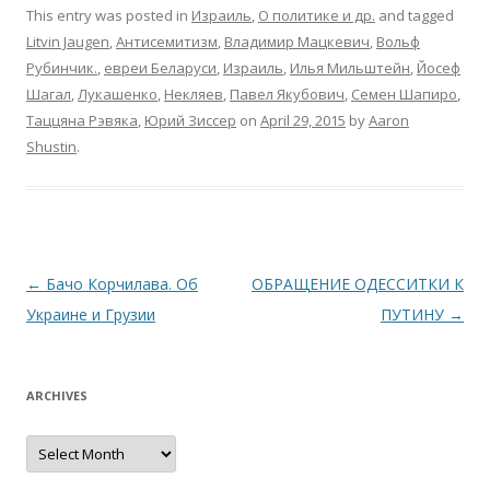
This entry was posted in
Израиль
,
О политике и др.
and tagged
Litvin Jaugen
,
Антисемитизм
,
Владимир Мацкевич
,
Вольф
Рубинчик.
,
евреи Беларуси
,
Израиль
,
Илья Мильштейн
,
Йосеф
Шагал
,
Лукашенко
,
Некляев
,
Павел Якубович
,
Семен Шапиро
,
Таццяна Рэвяка
,
Юрий Зиссер
on
April 29, 2015
by
Aaron
Shustin
.
Post
←
Бачо Корчилава. Об
ОБРАЩЕНИЕ ОДЕССИТКИ К
navigation
Украине и Грузии
ПУТИНУ
→
ARCHIVES
Archives