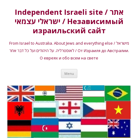
Independent Israeli site / אתר
ישראלי עצמאי / Независимый
израильский сайт
From Israel to Australia. About Jews and everything else / מישראל
לאוסטרליה. על היהודים ועל כל דבר אחר / От Израиля до Австралии.
О евреях и обо всем на свете
Skip
Menu
to
content