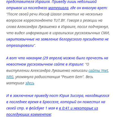
представителя Израиля. Приведу лишь небольшой
отрывок из последнего
материала
, где он внаглую врет:
“После своей речи Иосиф Шагал ответил на несколько
вопросов корреспондента TUT.BY. Говоря о реакции на
слова Александра Лукашенко в Израиле, посол подчеркнул,
что видел информацию в израильских русскоязычных СМИ,
ивритоязычные на заявление белорусского президента не
отреагировали
“.
А вот что накануне (29 апреля) можно было прочесть на
новостном русскоязычном сайте в Израиле:
“О
выступлении Александра Лукашенко написали
сайты Ynet
,
NRG
, упомянула радиостанция “Решет Бет”. Весь
материал
здесь
И в заключение приведу пост Юрия Зиссера, находящегося
в последнее время в Брюсселе, который он поместил на
своей стр. в фейсбуке 1 мая в
в 0:41 и некоторые из
последующих комментов
: