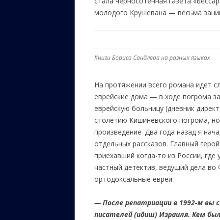
стала черносотенная газета «Бесса
молодого Крушевана — весьма зани
Книги Бориса Сандлера на разных языках
На протяжении всего романа идет сл
еврейские дома — в ходе погрома за
еврейскую больницу (дневник директ
столетию Кишиневского погрома, но
произведение. Два года назад я нач
отдельных рассказов. Главный геро
приехавший когда-то из России, где
частный детектив, ведущий дела во
ортодоксальные евреи.
— После репатриации в 1992-м вы
писателей (идиш) Израиля. Кем был