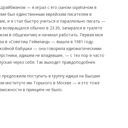
 Шрайбманом — я играл с его сыном-скрипачом в
емя был единственным еврейским писателем в
ие, и я стал быстро учиться и параллельно писать —
а возвращался обычно в 23.30, запирался в туалете
нком в общежитии) и начинал работать. Первая моя
за в «Советиш Геймланд» — вышла в 1981 году.
окойной бабушки — она говорила идиоматическими
рстники, идишем не владевшие, — с тех пор я часто
уская через себя. Так выходит правдоподобнее.
е предложили поступать в группу идиша на Высшие
ом институте им. Горького в Москве — и это тоже
озможности в принципе не было.