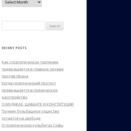
Search
for:
RECENT POSTS
Как стратегическое терпение
превращается в главное оружие
против Ирана
Когда политический протест
превращается в психическое
расстройство
О МУДАКАХ, ШАББАТЕ И КОНСТИТУЦИИ
Почему бульбашное существо
остается на свободе
О политических кульбитах Софы