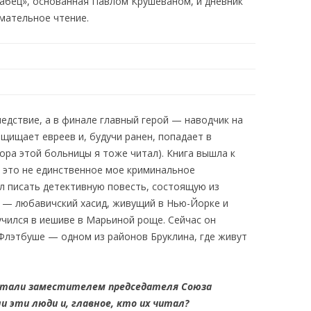
рабец», основанная Павлом Крушеваном, и дневник
мательное чтение.
едствие, а в финале главный герой — наводчик на
щищает евреев и, будучи ранен, попадает в
ора этой больницы я тоже читал). Книга вышла к
 это не единственное мое криминальное
ал писать детективную повесть, состоящую из
й — любавичский хасид, живущий в Нью-Йорке и
 учился в иешиве в Марьиной роще. Сейчас он
 Флэтбуше — одном из районов Бруклина, где живут
 стали заместителем председателя Союза
и эти люди и, главное, кто их читал?