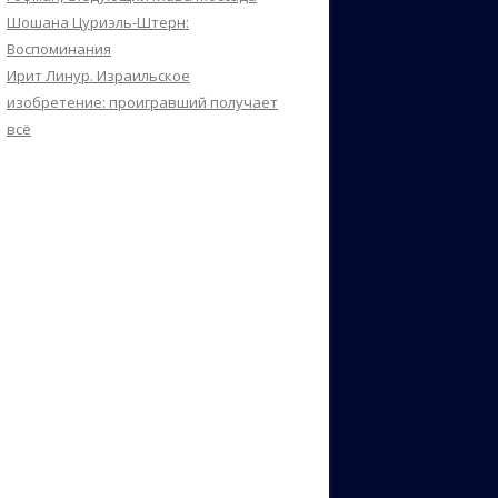
Шошана Цуриэль-Штерн:
Воспоминания
Ирит Линур. Израильское
изобретение: проигравший получает
всё