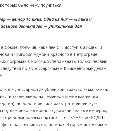
 которых было чему поучиться.
ер — автор 16 книг. Одна из них — «Глина и
нального детектива — уникальном для
 Союзе, получив, как член СП, доступ в архивы. В
бнова и Григория Адмони-Красного в Петрограде
их погромах в России. Успели издать только первый
ы следствия по Дубоссарскому и Кишиневскому делам
а.
сь в Дубоссарах, где убили христианского мальчика.
ийство совершено на семейной почве (мальчика
дства), но власть решила разыграть еврейскую
ая подъем революционного движения на юге империи,
всех революционных партиях — от БУНДа до РСДРП.
е фото на стеклянных пластинах. Вторым источником