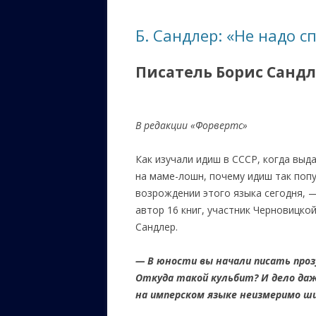
ЕВРЕЙС
Б. Сандлер: «Не надо с
КАЛИНК
Писатель Борис Сандл
ОЗАРИ
ИНФОРМ
САЙТУ
В редакции «Форвертс»
ВАШИ П
Как изучали идиш в СССР, когда выд
на маме-лошн, почему идиш так попу
возрождении этого языка сегодня, 
автор 16 книг, участник Черновицко
Сандлер.
— В юности вы начали писать прозу
Откуда такой кульбит? И дело даж
на имперском языке неизмеримо ши