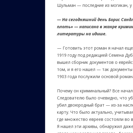
Шульман — последние из могикан, у
— На сегодняшний день Борис Сандл
плоть» — написана в жанре крими
литературы на идише.
— Готовить этот роман я начал еще в
1919 году под редакцией Семена Ду
вышел сборник документов о еврейск
том, и я его нашел — так документ
1903 года послужили основой роман
Почему он криминальный? Все начало
Следователю было очевидно, что уб
убил двоюродный брат — из-за насле
карту. Что было актуально, учитыв
где множество евреев состояли во 
Я нашел эти архивы, обнаружил даж