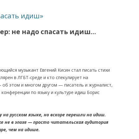
КАЯ ЖИЗНЬ В
пасать идиш»
ОВИЧАХ СЕЙЧАС
ер: не надо спасать идиш…
ЧИ
АЦИЯ К СТАРОМУ
ИСЬМА
ОТЗЫВЫ, ПРЕДЛОЖЕНИЯ,
ающийся музыкант Евгений Кисин стал писать стихи
УТОЧНЕНИЯ, ДОПОЛНЕНИЯ
лярен в ЛГБТ-среде и кто спекулирует на
КТО КОГО ИЩЕТ
— об этом и многом другом — писатель и журналист,
й конференции по языку и культуре идиш Борис
 на русском языке, но вскоре перешли на идиш.
е не в эпохе — просто читательская аудитория
ре, чем на идише.