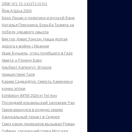
נהרגה בלבנון ב-12 ביוני 2006
Йом А-Шоа 2026
Берл Лазар о политике и русской бане
Наталья Плюснина. Борьба Трампа за
победу здравого смысла
Виктор Дэвис Хэнсон. Наша долгая
дорога к войне с Ираном
Ицик Бунцель, отец погибшего в Газе
Амита, к Ронену Бару
Альберт Капенгут. Второе
пришествие Таля
Карим Саджадпур. Смерть Хаменеи и
конец эпохи
Exhibition IMTM 2026 in Tel Aviv
Последний израильский заложник Ран
Гвили вернулся в родную землю
Ханукальный теракт в Сиднее
Смех каких генералов вызывал Роман
Гофман, следующий глава Моссада