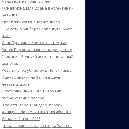
Ландвер и не только о ней
Финал Мондиаля, драма в Аргентине и
реакция
еврейских самоненавистников
К 82-летию Альберта Капенгута (русс/
итал)
Ицик Бунцель в Кнессете о том, как
Ронен Бар организовал встречу с ним
Германия: Великий исход, написанный
шепотом
Резонансное убийство в Петах-Тикве
Иману Биньямина Залки в День
независимости
«Русскоязычные СМИ в Германии»:
вчера, сегодня, завтра
В память Керен Тандлер, первой
женщины-бортмеханика, погибшей в
Ливане 12 июня 2006
לזכרה של קרן טנדלר, מכונאית מוטסת ראשונה,