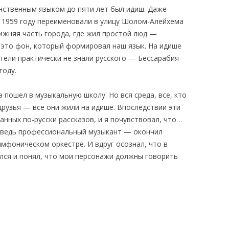
нственным языком до пяти лет был идиш. Даже
 в 1959 году переименовали в улицу Шолом-Алейхема
ижняя часть города, где жил простой люд —
 это фон, который формировал наш язык. На идише
ители практически не знали русского — Бессарабия
году.
а пошел в музыкальную школу. Но вся среда, все, кто
друзья — все они жили на идише. Впоследствии эти
нных по-русски рассказов, и я почувствовал, что…
Я ведь профессиональный музыкант — окончил
имфоническом оркестре. И вдруг осознал, что в
лся и понял, что мои персонажи должны говорить