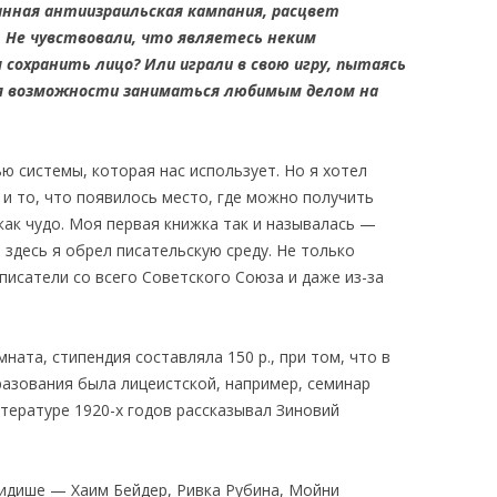
анная антиизраильская кампания, расцвет
 Не чувствовали, что являетесь неким
охранить лицо? Или играли в свою игру, пытаясь
 возможности заниматься любимым делом на
 системы, которая нас использует. Но я хотел
и то, что появилось место, где можно получить
как чудо. Моя первая книжка так и называлась —
, здесь я обрел писательскую среду. Не только
писатели со всего Советского Союза и даже из-за
ната, стипендия составляла 150 р., при том, что в
разования была лицеистской, например, семинар
тературе 1920-х годов рассказывал Зиновий
 идише — Хаим Бейдер, Ривка Рубина, Мойни