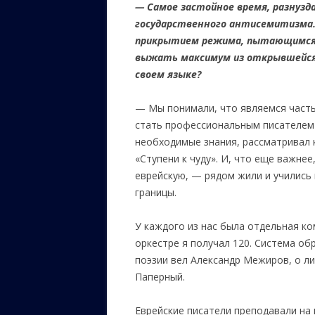
— Самое застойное время, разнузд
государственного антисемитизма.
прикрытием режима, пытающимся с
выжать максимум из открывшейся
своем языке?
— Мы понимали, что являемся частью
стать профессиональным писателем 
необходимые знания, рассматривал 
«Ступени к чуду». И, что еще важнее
еврейскую, — рядом жили и учились 
границы.
У каждого из нас была отдельная ком
оркестре я получал 120. Система об
поэзии вел Александр Межиров, о ли
Паперный.
Еврейские писатели преподавали на