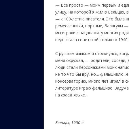
— Все просто — моим первым и еди
улицу, на которой я жил в Бельцах,
— к 100-летию писателя. Это была н
ремесленники, портные, балагулы —
мы играли с пацанами, у многих род
ведь стала советской только в 1940 
С русским языком я столкнулся, когд
меня окружал, — родители, соседи, 
люди стали персонажами моих написа
не то что бы вру, но… фальшивлю. 
консерваторию, много лет играл в с
литературе играю фальшиво. Задума
на
своем
языке.
Бельцы, 1950-е