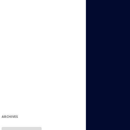
ИДИШ
СТАЛЬНОЙ МИР
ЕВРЕЙСКИЕ ПРИТЧИ
НЫЙ ТЕРРОРИЗМ
ОНИ ОСТАВИЛИ СВОЙ СЛЕД В
ИСТОРИИ
ИНТЕРЕСНЫЕ СУДЬБЫ
ЕВРЕЙСКОЕ
КОЛЛЕКЦИОНИРОВАНИЕ:
ФИЛАТЕЛИЯ, ЗНАЧКИ И ДР.
МАТЕРИАЛЫ НА РАЗНЫЕ ТЕМЫ
ГЕНЕАЛОГИЯ И ПОИСКИ КОРНЕЙ
ARCHIVES
Archives