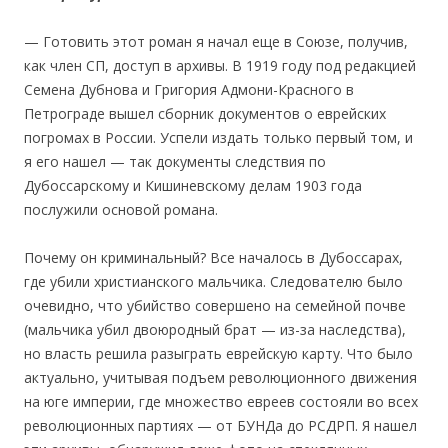
— Готовить этот роман я начал еще в Союзе, получив,
как член СП, доступ в архивы. В 1919 году под редакцией
Семена Дубнова и Григория Адмони-Красного в
Петрограде вышел сборник документов о еврейских
погромах в России. Успели издать только первый том, и
я его нашел — так документы следствия по
Дубоссарскому и Кишиневскому делам 1903 года
послужили основой романа.
Почему он криминальный? Все началось в Дубоссарах,
где убили христианского мальчика. Следователю было
очевидно, что убийство совершено на семейной почве
(мальчика убил двоюродный брат — из-за наследства),
но власть решила разыграть еврейскую карту. Что было
актуально, учитывая подъем революционного движения
на юге империи, где множество евреев состояли во всех
революционных партиях — от БУНДа до РСДРП. Я нашел