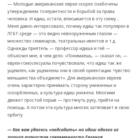
— Молодые американские евреи скорее озабочены
утверждением толерантности и борьбой за права
человека. И идиш, кстати, вписывается в эту схему…
Меня давно интересовало, почему идиш так популярен в
ЛГБТ-среде — это видно невооруженным глазом —
множество семинаров, театральных ивентов и т.д.
Однажды приятель — профессор идиша и гей —
объяснил мне, в чем дело. «Понимаешь, — сказал он, —
евреи-гомосексуалы почувствовали, что идиш так же
ущемлен, как ущемлены они в своей ориентации. Чувство
меньшинства объединяет». Для американских евреев
очень характерно принимать сторону униженных и
оскорбленных, а культура идиш унижена. Многими
движет простой порыв — протянуть руку, прийти на
помощь. А потом эта культура многих затягивает в свою
орбиту.
— Как вам удалось «подсадить» на идиш одного из
лучших пианистов современности Евгения