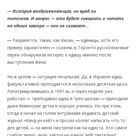
— История воодушевляющая, но вряд ли
типичная.
И
вопрос — кто будет говорить и читать
на идише завтра — она не снимает…
—
Разумеется, таких, как Кисин,
—
единицы, хотя его
пример заразителен
—
скажем, в Торонто русскоязычные
евреи обнаружили интерес к идишу именно после
выступления Жени.
Но в целом
—
ситуация печальная. Да, в Израиле идиш
факультативно преподается в нескольких десятках школ.
Репатриировавшись в 1991-м, я через неделю уже
работал
—
преподавал идиш в трех школах
—
приходили
даже йеменские детки и хорошо учились. Но при этом,
когда я начал на голом энтузиазме издавать детский
журнал «Кинд-ун-кейт» и просил коллег написать что-то
для детей,
—
на меня смотрели как на идиота. Это самое
слабое звено, ведь завтра на идише действительно