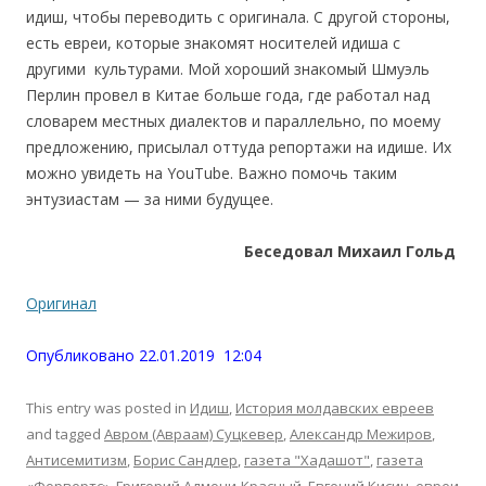
идиш, чтобы переводить с оригинала. С другой стороны,
есть евреи, которые знакомят носителей идиша с
другими культурами. Мой хороший знакомый Шмуэль
Перлин провел в Китае больше года, где работал над
словарем местных диалектов и параллельно, по моему
предложению, присылал оттуда репортажи на идише. Их
можно увидеть на YouTube. Важно помочь таким
энтузиастам — за ними будущее.
Беседовал Михаил Гольд
Оригинал
Опубликовано 22.01.2019 12:04
This entry was posted in
Идиш
,
История молдавских евреев
and tagged
Авром (Авраам) Суцкевер
,
Александр Межиров
,
Антисемитизм
,
Борис Сандлер
,
газета "Хадашот"
,
газета
«Форвертс»
,
Григорий Адмони-Красный
,
Евгений Кисин
,
евреи