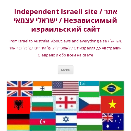
Independent Israeli site / אתר
ישראלי עצמאי / Независимый
израильский сайт
From Israel to Australia. About Jews and everything else / מישראל
לאוסטרליה. על היהודים ועל כל דבר אחר / От Израиля до Австралии.
О евреях и обо всем на свете
Skip
Menu
to
content