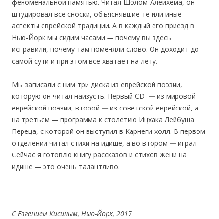
феноменальной памятью. Читая Шолом-Алейхема, он
штудировал все сноски, объяснявшие те или иные
аспекты еврейской традиции. А в каждый его приезд в
Нью-Йорк мы сидим часами
—
почему вы здесь
исправили, почему там поменяли слово. Он доходит до
самой сути и при этом все хватает на лету.
Мы записали с ним три диска из еврейской поэзии,
которую он читал наизусть. Первый СD
—
из мировой
еврейской поэзии, второй
—
из советской еврейской, а
на третьем
—
программа к столетию Ицхака Лейбуша
Переца, с которой он выступил в Карнеги-холл. В первом
отделении читал стихи на идише, а во втором
—
играл.
Сейчас я готовлю книгу рассказов и стихов Жени на
идише
—
это очень талантливо.
С Евгением Кисиным, Нью-Йорк, 2017