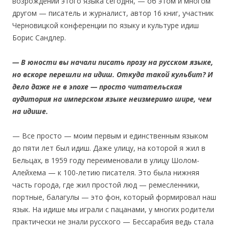
возрождении этого языка сегодня, — об этом и многом
другом — писатель и журналист, автор 16 книг, участник
Черновицкой конференции по языку и культуре идиш
Борис Сандлер.
— В юности вы начали писать прозу на русском языке,
но вскоре перешли на идиш. Откуда такой кульбит? И
дело даже не в эпохе — просто читательская
аудитория на имперском языке неизмеримо шире, чем
на идише.
— Все просто — моим первым и единственным языком
до пяти лет был идиш. Даже улицу, на которой я жил в
Бельцах, в 1959 году переименовали в улицу Шолом-
Алейхема — к 100-летию писателя. Это была нижняя
часть города, где жил простой люд — ремесленники,
портные, балагулы — это фон, который формировал наш
язык. На идише мы играли с пацанами, у многих родители
практически не знали русского — Бессарабия ведь стала