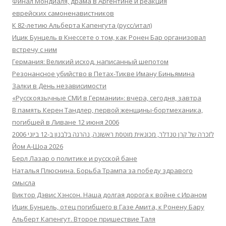
Финал Мондиаля, драма в Аргентине и реакция
еврейских самоненавистников
К 82-летию Альберта Капенгута (русс/итал)
Ицик Бунцель в Кнессете о том, как Ронен Бар организовал
встречу с ним
Германия: Великий исход, написанный шепотом
Резонансное убийство в Петах-Тикве Иману Биньямина
Залки в День независимости
«Русскоязычные СМИ в Германии»: вчера, сегодня, завтра
В память Керен Тандлер, первой женщины-бортмеханика,
погибшей в Ливане 12 июня 2006
לזכרה של קרן טנדלר, מכונאית מוטסת ראשונה, נהרגה בלבנון ב-12 ביוני 2006
Йом А-Шоа 2026
Берл Лазар о политике и русской бане
Наталья Плюснина. Борьба Трампа за победу здравого
смысла
Виктор Дэвис Хэнсон. Наша долгая дорога к войне с Ираном
Ицик Бунцель, отец погибшего в Газе Амита, к Ронену Бару
Альберт Капенгут. Второе пришествие Таля