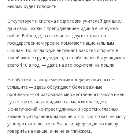
некому будет говорить.
Отсутствует и система подготовки учителей для школ,
да и сами школы с преподаванием идиша еще нужно
найти. В Канаде, в отличие от других стран, на
государственном уровне помогают национальным
школам. Но когда один энтузиаст захотел открыть в
такой школе группу идиша, что обошлось бы учащимся
всего $10 в год,
—
даже на это родители не пошли.
Но об этом на академических конференциях вы не
услышите
—
здесь обсуждают более важные
проблемы
—
образование множественного числа имен
существительных в идише сатмарских хасидов,
фонетический контраст длинных и коротких гласных
звуков в унтерландском идише и т.п. При этом я не могу
уговорить коллег хотя бы на конференции по идишу
говорить на идише, а не на английском…