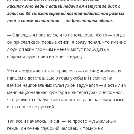
Кисина?
Это ведь с вашей подачи он выпустил диск с
записью
36 стихотворений поэтов-идишистов разных
лет в своем исполнении — на блестящем идише.
—
Однажды я признался, что использовал Женю
—
когда
он прислал свои первые стихи, я сразу понял, что именно
люди с таким громким именем могут пробудить у
широкой аудитории интерес к идишу.
Хотя «подсаживать» не пришлось
—
он «инфицирован»
идишем с детства. Еще в годы учебы в Гнесинке на
вечере национальных культур он задумался
—
а есть ли у
меня национальная культура и литература? И вспомнил,
что дедушка с бабушкой говорят на даче на
своем
языке,
и это вовсе не русский.
Так все и началось. Кисин
—
не просто музыкальный
гений, он очень глубокий человек, к тому же с