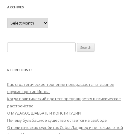
ARCHIVES
Archives
Search
for:
RECENT POSTS
Как стратегическое терпение превращается в главное
оружие против Ирана
Когда политический протест превращается в психическое
расстройство
О МУДАКАХ, ШАББАТЕ И КОНСТИТУЦИИ
Почему бульбашное существо остается на свободе
О политических кульбитах Софы Ландвер и не только о ней