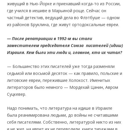
живущий в Нью-Йорке и приехавший когда-то из России,
где учился в иешиве в Марьиной роще. Сейчас он
частный детектив, ведущий дела во Флэтбуше — одном
из районов Бруклина, где живут ортодоксальные евреи.
— После репатриации в 1992-м вы стали
заместителем председателя Союза писателей (идиш)
Израиля. Кем были эти люди и, главное, кто их читал?
— Большинство этих писателей уже тогда разменяли
седьмой или восьмой десяток — как правило, польские и
литовские евреи, пережившие Холокост. Именитых
литераторов было немного — Мордехай Цанин, Авром
Суцкевер.
Надо понимать, что литература на идише в Израиле
была реанимирована людьми, до войны не считавшими
себя писателями. Собственно, литературой никто из них
и не жил, на иврит их не переводили, книги тиражами в