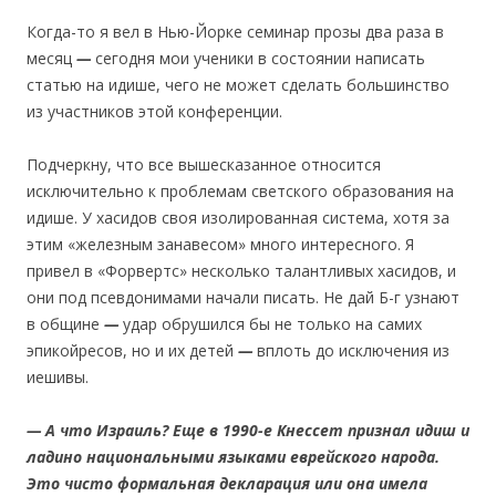
Когда-то я вел в Нью-Йорке семинар прозы два раза в
месяц
—
сегодня мои ученики в состоянии написать
статью на идише, чего не может сделать большинство
из участников этой конференции.
Подчеркну, что все вышесказанное относится
исключительно к проблемам светского образования на
идише. У хасидов своя изолированная система, хотя за
этим «железным занавесом» много интересного. Я
привел в «Форвертс» несколько талантливых хасидов, и
они под псевдонимами начали писать. Не дай Б-г узнают
в общине
—
удар обрушился бы не только на самих
эпикойресов, но и их детей
—
вплоть до исключения из
иешивы.
— А что Израиль? Еще в 1990-е Кнессет признал идиш и
ладино национальными языками еврейского народа.
Это чисто формальная декларация или она имела