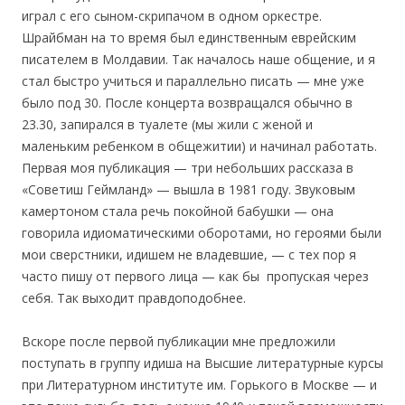
играл с его сыном-скрипачом в одном оркестре.
Шрайбман на то время был единственным еврейским
писателем в Молдавии. Так началось наше общение, и я
стал быстро учиться и параллельно писать — мне уже
было под 30. После концерта возвращался обычно в
23.30, запирался в туалете (мы жили с женой и
маленьким ребенком в общежитии) и начинал работать.
Первая моя публикация — три небольших рассказа в
«Советиш Геймланд» — вышла в 1981 году. Звуковым
камертоном стала речь покойной бабушки — она
говорила идиоматическими оборотами, но героями были
мои сверстники, идишем не владевшие, — с тех пор я
часто пишу от первого лица — как бы пропуская через
себя. Так выходит правдоподобнее.
Вскоре после первой публикации мне предложили
поступать в группу идиша на Высшие литературные курсы
при Литературном институте им. Горького в Москве — и