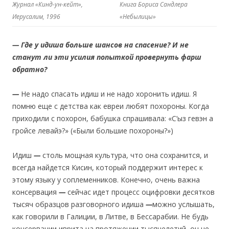
Журнал «Кинд-ун-кейт»,
Книга Бориса Сандлера
Иерусалим, 1996
«Небылицы»
— Где у идиша больше шансов на спасение? И не
станут ли эти усилия попыткой провернуть фарш
обратно?
—
Не надо спасать идиш и не надо хоронить идиш. Я
помню еще с детства как евреи любят похороны. Когда
приходили с похорон, бабушка спрашивала: «С’ыз гевэн а
гройсе левайэ?» («Были большие похороны?»)
Идиш
—
столь мощная культура, что она сохранится, и
всегда найдется Кисин, который поддержит интерес к
этому языку у соплеменников. Конечно, очень важна
консервация
—
сейчас идет процесс оцифровки десятков
тысяч образцов разговорного идиша
—
можно услышать,
как говорили в Галиции, в Литве, в Бессарабии. Не будь
консервации иврита на протяжении тысячелетий, он не