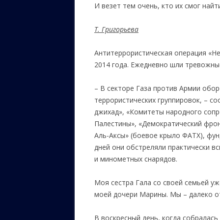
И везет тем очень, кто их смог найти
Т. Григорьева
Антитеррористическая операция «Не
2014 года. Ежедневно шли тревожны
– В секторе Газа против Армии обо
террористических группировок, – со
джихад», «Комитеты народного соп
Палестины», «Демократический фро
Аль-Аксы» (боевое крыло ФАТХ), фун
дней они обстреляли практически вс
и минометных снарядов.
Моя сестра Гала со своей семьей уж
моей дочери Марины. Мы – далеко от
В воскресный день, когда собралась