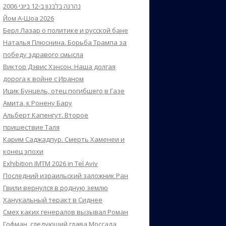
נהרגה בלבנון ב-12 ביוני 2006
Йом А-Шоа 2026
Берл Лазар о политике и русской бане
Наталья Плюснина. Борьба Трампа за
победу здравого смысла
Виктор Дэвис Хэнсон. Наша долгая
дорога к войне с Ираном
Ицик Бунцель, отец погибшего в Газе
Амита, к Ронену Бару
Альберт Капенгут. Второе
пришествие Таля
Карим Саджадпур. Смерть Хаменеи и
конец эпохи
Exhibition IMTM 2026 in Tel Aviv
Последний израильский заложник Ран
Гвили вернулся в родную землю
Ханукальный теракт в Сиднее
Смех каких генералов вызывал Роман
Гофман, следующий глава Моссада