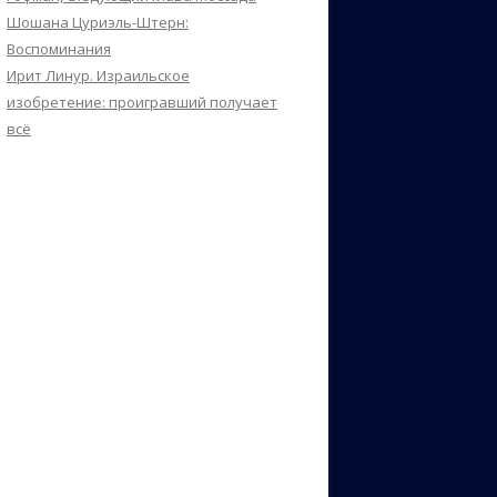
Шошана Цуриэль-Штерн:
Воспоминания
Ирит Линур. Израильское
изобретение: проигравший получает
всё