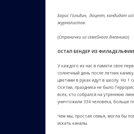
ЕВРЕЙС
Борис Гольдин, доцент, кандидат ис
КАЛИНК
журналистов.
ОЗАРИ
(
Странички из семейного дневника
)
ИНФОРМ
САЙТУ
ОСТАП БЕНДЕР ИЗ ФИЛАДЕЛЬФИИ
ВАШИ П
У каждого из нас в памяти свое перв
солнечный день после летних канику
цветами в руках идут в школу. Но 1 
Осетии, праздника не было.Террори
всех, кто собрался на утреннюю лине
уничтожили 334 человека, больше по
Чем мы, простая семья, могла бы по
искать каналы.