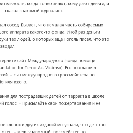
тельность, когда точно знают, кому дают деньги, и
 – сказал знакомый журналист.
вал сосед. Бывает, что немалая часть собираемых
ого аппарата какого-то фонда. Иной раз деньги
ки тех людей, о которых ещё Гоголь писал, что это
изводил.
интернете сайт Международного фонда помощи
ndation for Terror Act Victims»). Его возглавлял
кий, – сын международного гроссмейстера по
огилянского.
ания для пострадавших детей от терракта в школе
ий голос. – Присылайте свои пожертвования и не
ое слово» и других изданий мы узнали, что детство
о отец, – международный гроссмейстер по