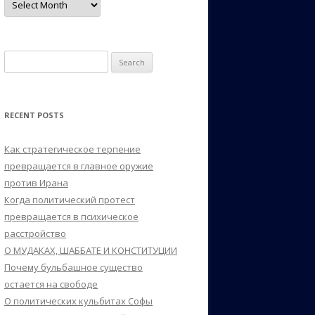
Search
for:
RECENT POSTS
Как стратегическое терпение
превращается в главное оружие
против Ирана
Когда политический протест
превращается в психическое
расстройство
О МУДАКАХ, ШАББАТЕ И КОНСТИТУЦИИ
Почему бульбашное существо
остается на свободе
О политических кульбитах Софы