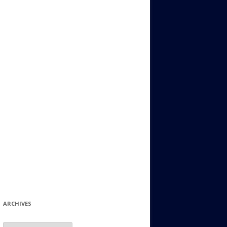
ИДИШ
СТАЛЬНОЙ МИР
ЕВРЕЙСКИЕ ПРИТЧИ
НЫЙ ТЕРРОРИЗМ
ОНИ ОСТАВИЛИ СВОЙ СЛЕД В
ИСТОРИИ
ИНТЕРЕСНЫЕ СУДЬБЫ
ЕВРЕЙСКОЕ
КОЛЛЕКЦИОНИРОВАНИЕ:
ФИЛАТЕЛИЯ, ЗНАЧКИ И ДР.
МАТЕРИАЛЫ НА РАЗНЫЕ ТЕМЫ
ГЕНЕАЛОГИЯ И ПОИСКИ КОРНЕЙ
ARCHIVES
Archives