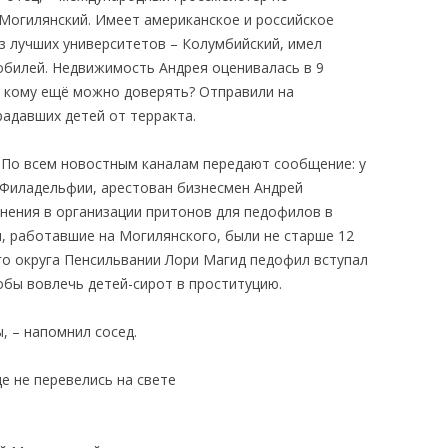
Могилянский. Имеет американское и российское
з лучших университетов – Колумбийский, имел
обилей. Недвижимость Андрея оценивалась в 9
 кому ещё можно доверять? Отправили на
радавших детей от терракта.
а. По всем новостным каналам передают сообщение: у
з Филадельфии, арестован бизнесмен Андрей
нения в организации притонов для педофилов в
и, работавшие на Могилянского, были не старше 12
го округа Пенсильвании Лори Магид педофил вступал
тобы вовлечь детей-сирот в проституцию.
, – напомнил сосед.
ще не перевелись на свете