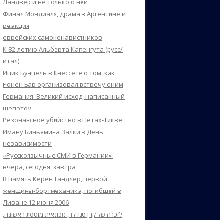
Ландвер и не только о ней
Финал Мондиаля, драма в Аргентине и
реакция
еврейских самоненавистников
К 82-летию Альберта Капенгута (русс/
итал)
Ицик Бунцель в Кнессете о том, как
Ронен Бар организовал встречу с ним
Германия: Великий исход, написанный
шепотом
Резонансное убийство в Петах-Тикве
Иману Биньямина Залки в День
независимости
«Русскоязычные СМИ в Германии»:
вчера, сегодня, завтра
В память Керен Тандлер, первой
женщины-бортмеханика, погибшей в
Ливане 12 июня 2006
לזכרה של קרן טנדלר, מכונאית מוטסת ראשונה,