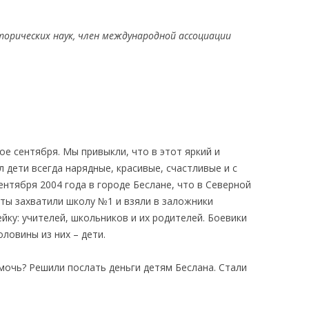
КАЯ ЖИЗНЬ В
торических наук, член международной ассоциации
ОВИЧАХ СЕЙЧАС
ЧИ
АЦИЯ К СТАРОМУ
ИСЬМА
ОТЗЫВЫ, ПРЕДЛОЖЕНИЯ,
ое сентября. Мы привыкли, что в этот яркий и
УТОЧНЕНИЯ, ДОПОЛНЕНИЯ
л дети всегда нарядные, красивые, счастливые и с
сентября 2004 года в городе Беслане, что в Северной
КТО КОГО ИЩЕТ
сты захватили школу №1 и взяли в заложники
йку: учителей, школьников и их родителей. Боевики
ловины из них – дети.
мочь? Решили послать деньги детям Беслана. Стали