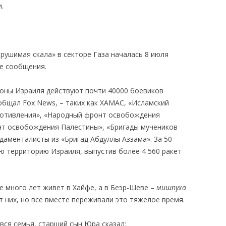
.
рушимая скала» в секторе Газа началась 8 июля
е сообщения.
роны Израиля действуют почти 40000 боевиков
общал Fox News, – таких как ХАМАС, «Исламский
ротивления», «Народный фронт освобождения
нт освобождения Палестины», «Бригады мучеников
даменталисты из «Бригад Абдуллы Аззама». За 50
ю территорию Израиля, выпустив более 4 560 ракет
е много лет живет в Хайфе, а в Беэр-Шеве –
мишпуха
 них, но все вместе переживали это тяжелое время.
 вся семья, старший сын Юра сказал: