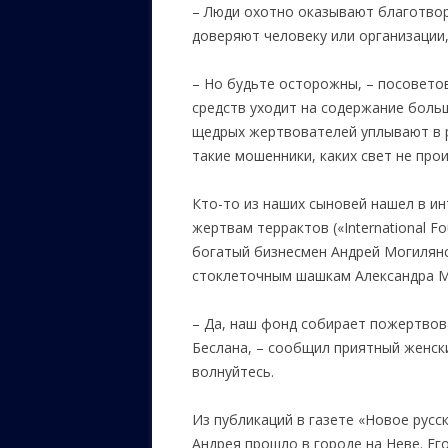
– Люди охотно оказывают благотвори
доверяют человеку или организации,
– Но будьте осторожны, – посовето
средств уходит на содержание больш
щедрых жертвователей уплывают в ру
такие мошенники, каких свет не про
Кто-то из наших сыновей нашел в 
жертвам террактов («International Fou
богатый бизнесмен Андрей Могилянс
стоклеточным шашкам Александра М
– Да, наш фонд собирает пожертвов
Беслана, – сообщил приятный женск
волнуйтесь.
Из публикаций в газете «Новое русск
Андрея прошло в городе на Неве. Ег