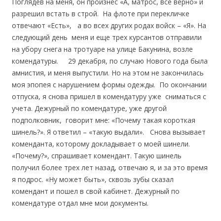
Поглядев на меня, он произнес «А, матрос, все верно» и
разрешил встать в строй. На флоте при перекличке
отвечают «Есть», а во всех других родах войск – «Я». На
следующий день меня и еще трех курсантов отправили
на убору снега на тротуаре на улице Бакунина, возле
комендатуры. 29 декабря, по случаю Нового года была
амнистия, и меня выпустили. Но на этом не закончилась
моя эпопея с нарушением формы одежды. По окончании
отпуска, я снова пришел в комендатуру уже сниматься с
учета. Дежурный по комендатуре, уже другой
подполковник, говорит мне: «Почему такая короткая
шинель?». Я ответил – «такую выдали». Снова вызывает
коменданта, которому докладывает о моей шинели.
«Почему?», спрашивает комендант. Такую шинель
получил более трех лет назад, отвечаю я, и за это время
я подрос. «Ну может быть», сквозь зубы сказал
комендант и пошел в свой кабинет. Дежурный по
комендатуре отдал мне мои документы.