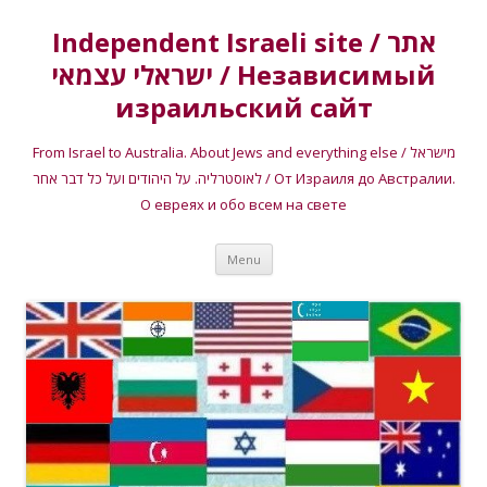
Independent Israeli site / אתר
ישראלי עצמאי / Независимый
израильский сайт
From Israel to Australia. About Jews and everything else / מישראל
לאוסטרליה. על היהודים ועל כל דבר אחר / От Израиля до Австралии.
О евреях и обо всем на свете
Skip
Menu
to
content