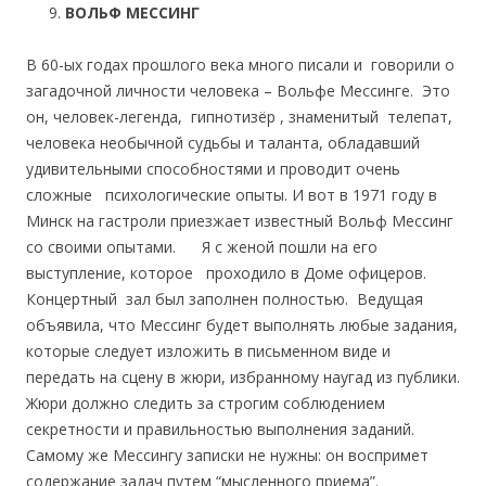
ВОЛЬФ МЕССИНГ
В 60-ых годах прошлого века много писали и говорили о
загадочной личности человека – Вольфе Мессинге. Это
он, человек-легенда, гипнотизёр , знаменитый телепат,
человека необычной судьбы и таланта, обладавший
удивительными способностями и проводит очень
сложные психологические опыты. И вот в 1971 году в
Минск на гастроли приезжает известный Вольф Мессинг
со своими опытами. Я с женой пошли на его
выступление, которое проходило в Доме офицеров.
Концертный зал был заполнен полностью. Ведущая
объявила, что Мессинг будет выполнять любые задания,
которые следует изложить в письменном виде и
передать на сцену в жюри, избранному наугад из публики.
Жюри должно следить за строгим соблюдением
секретности и правильностью выполнения заданий.
Самому же Мессингу записки не нужны: он воспримет
содержание задач путем “мысленного приема”.