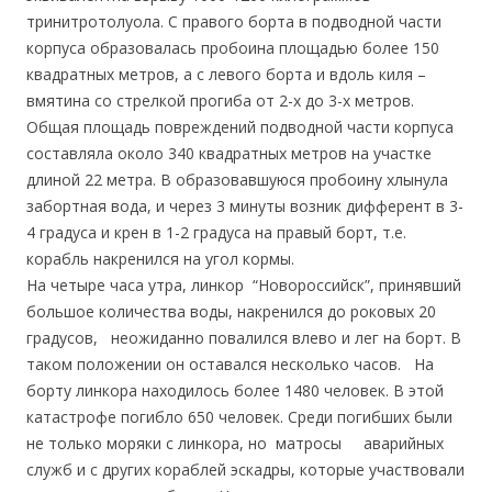
тринитротолуола. С правого борта в подводной части
корпуса образовалась пробоина площадью более 150
квадратных метров, а с левого борта и вдоль киля –
вмятина со стрелкой прогиба от 2-х до 3-х метров.
Общая площадь повреждений подводной части корпуса
составляла около 340 квадратных метров на участке
длиной 22 метра. В образовавшуюся пробоину хлынула
забортная вода, и через 3 минуты возник дифферент в 3-
4 градуса и крен в 1-2 градуса на правый борт, т.е.
корабль накренился на угол кормы.
На четыре часа утра, линкор “Новороссийск”, принявший
большое количества воды, накренился до роковых 20
градусов, неожиданно повалился влево и лег на борт. В
таком положении он оставался несколько часов. На
борту линкора находилось более 1480 человек. В этой
катастрофе погибло 650 человек. Среди погибших были
не только моряки с линкора, но матросы аварийных
служб и с других кораблей эскадры, которые участвовали