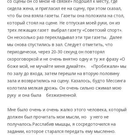
со сцены он со мной «в связке» подошел к месту, где
сидела жена, и пригласил ее на сцену, при этом сказал,
что бы она взяла газеты. Газеты она положила на стол,
который стоял на сцене. Не отпуская моей руки, он из
трех лежащих газет выбрал газету «Советский спорт».
Он несколько раз перекладывал эти три газеты. Далее
мы снова спустились в зал. Следует отметить, что
периодически, через 20-30 секунд он повторял
скороговоркой и не очень внятно одну и ту же фразу «О
боже мой, не мучайте меня думайте». «Пробежали» мы
по залу до входа, затем перешли на вторую половину
зала и возвратились на сцену. Казалось, будто Мессинга
колотила мелкая дрожь. Он очень сильно сжимал мою
руку и она была безжизненной.
Мне было очень и очень жалко этого человека, который
должен был прочитать мои мысли, но у него не
получалось.Расслабив мышцы, я сосредоточился на
задании, которое старался передать ему мысленно.