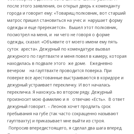
после этого заявления, он открыл дверь к коменданту
города и говорит ему: «Товарищ полковник, вот старший
матрос пришел становиться на учес и нарушает форму
одежды и еще пререкается». Вышел этот полковник,
посмотрел на меня, и ни чего не говоря о форме
одежды, сказал: «Объявите от моего имени ему пять
суток ареста». Дежурный по комендатуре вызвал
дежурного по гауптвахте и меня повел в камеру, которая
находилась в подвале этого же доме. Ежедневно
вечером на гауптвахте проводится поверка. При
поверке все арестованные выстраиваются в коридоре и
дежурный устраивает перекличку. И вот началась
перекличка. Я нахожусь во втором ряду. Дежурный
произносит мою фамилию и я отвечаю «Есть». В ответ
дежурный говорит. – Леонов хочет продлить срок
пребывания на губе (так часто сокращенно называют
гауптвахту) и приказывает мне выйти из строя.
Попросив впередистоящего, я сделал два шага вперед.