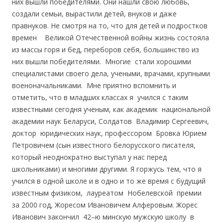
них вышли победителями. Они нашли свою любовь,
создали семьи, вырастили детей, внуков и даже
правнуков. Не смотря на то, что для детей и подростков
времен Великой Отечественной войны жизнь состояла
из массы горя и бед, переборов себя, большинство из
них вышли победителями. Многие стали хорошими
специалистами своего дела, учеными, врачами, крупными
военоначальниками. Мне приятно вспомнить и
отметить, что в младших классах я учился с таким
известными сегодня ученым, как академик национальной
академии наук Беларуси, Солдатов Владимир Сергеевич,
доктор юридических наук, профессором Бровка Юрием
Петровичем (сын известного белорусского писателя,
который неоднократно выступал у нас перед
школьниками) и многими другими. Я горжусь тем, что я
учился в одной школе и в одно и то же время с будущий
известным физиком, лауреатом Нобелевской премии
за 2000 год, Жоресом Ивановичем Алферовым. Жорес
Иванович закончил 42–ю минскую мужскую школу в