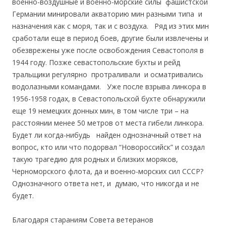
военно-воздушные и военно-морские силы фашистской
Германии минировали акваторию мин разными типа и
назначения как с моря, так и с воздуха. Ряд из этих мин
сработали еще в период боев, другие были извлечены и
обезврежены уже после освобождения Севастополя в
1944 году. Позже севастопольские бухты и рейд
тральщики регулярно протраливали и осматривались
водолазными командами. Уже после взрыва линкора в
1956-1958 годах, в Севастопольской бухте обнаружили
еще 19 немецких донных мин, в том числе три – на
расстоянии менее 50 метров от места гибели линкора.
Будет ли когда-нибудь найден однозначный ответ на
вопрос, кто или что подорвал “Новороссийск” и создал
такую трагедию для родных и близких моряков,
Черноморского флота, да и военно-морских сил СССР?
Однозначного ответа нет, и думаю, что никогда и не
будет.
Благодаря стараниям Совета ветеранов