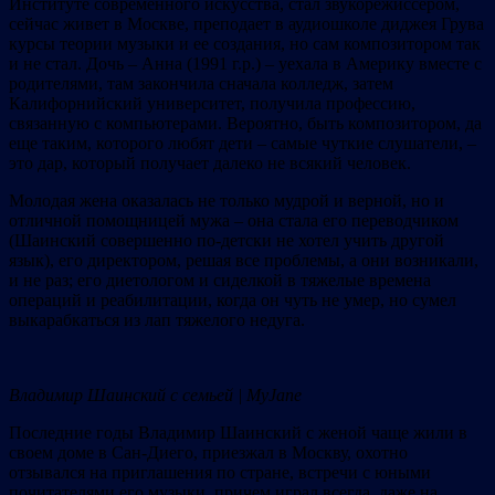
Институте современного искусства, стал звукорежиссером,
сейчас живет в Москве, преподает в аудиошколе диджея Грува
курсы теории музыки и ее создания, но сам композитором так
и не стал. Дочь – Анна (1991 г.р.) – уехала в Америку вместе с
родителями, там закончила сначала колледж, затем
Калифорнийский университет, получила профессию,
связанную с компьютерами. Вероятно, быть композитором, да
еще таким, которого любят дети – самые чуткие слушатели, –
это дар, который получает далеко не всякий человек.
Молодая жена оказалась не только мудрой и верной, но и
отличной помощницей мужа – она стала его переводчиком
(Шаинский совершенно по-детски не хотел учить другой
язык), его директором, решая все проблемы, а они возникали,
и не раз; его диетологом и сиделкой в тяжелые времена
операций и реабилитации, когда он чуть не умер, но сумел
выкарабкаться из лап тяжелого недуга.
Владимир Шаинский с семьей | MyJane
Последние годы Владимир Шаинский с женой чаще жили в
своем доме в Сан-Диего, приезжал в Москву, охотно
отзывался на приглашения по стране, встречи с юными
почитателями его музыки, причем играл всегда, даже на