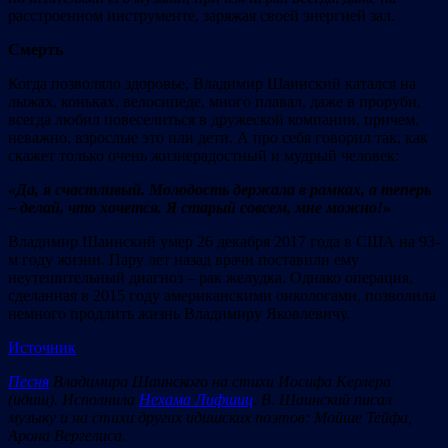
расстроенном инструменте, заряжая своей энергией зал.
Смерть
Когда позволяло здоровье, Владимир Шаинский катался на
лыжах, коньках, велосипеде, много плавал, даже в проруби,
всегда любил повеселиться в дружеской компании, причем,
неважно, взрослые это или дети. А про себя говорил так, как
скажет только очень жизнерадостный и мудрый человек:
«Да, я счастливый. Молодость держала в рамках, а теперь
– делай, что хочется. Я старый совсем, мне можно!»
Владимир Шаинский умер 26 декабря 2017 года в США на 93-
м году жизни. Пару лет назад врачи поставили ему
неутешительный диагноз – рак желудка. Однако операция,
сделанная в 2015 году американскими онкологами, позволила
немного продлить жизнь Владимиру Яковлевичу.
Источник
Песня
Владимира Шаинского на стихи Иосифа Керлера
(идиш). Исполнила
Нехама Лифшиц
. В. Шаинский писал
музыку и на стихи других идишских поэтов: Мойше Тейфа,
Арона Вергелиса.