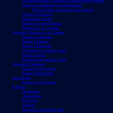
Об интересном и разном из израильской жизни
Города и памятные места Израиляl
Петах-Тиква: прошлое и настоящее
Отдых в Израиле
Еврейские песни
Израиль и палестинцы
Израиль и др. страны
Америка, Канада и др. страны
Евреи в Америке
Евреи в Канаде
Евреи в Мексике
О евреях из разных стран
Иные страны
Еврейскими маршрутами
Северная Америка
Евреи в Аргентине
Евреи в Бразилии
Австралия
Евреи в Австралии
В Мире
Политика
Экономика
Культура
Хайтек
Россия и остальной мир