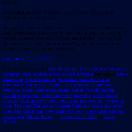
музыке.
a
лександр_
talks
72:
А замены таланту нет. Прискорбно.
Соболезнование родным.
lips
_
wg
:
Вялiкая i цяжкая страта… Ад iмя дзяцей i дарослых
вялiкае яму дзякуй за яго сонечныя i жыццярадасныя песнi. У
песнях ён застаецца з намi i будзе жыць вечна – ён сам сабе
пры жыццi паставiў такi памятнiк. Сумна, але кампазiтару,
артысту, чалавеку – апладысменты!
Добавлено 27 дек. 12:02
This entry was posted in
Еврейские песни и мелодии
,
Здоровье
,
Культура
,
Они оставили свой след в истории
and tagged
Алиса
Шаинская
,
Арон Вергелис
,
Бакинская консерватория
,
Владимир Шаинский
,
Вячеслав Шаинский
,
еврейская
культура
,
жизнь эвакуированных
,
идиш
,
Иосиф Керлер
,
Иосиф Шаинский
,
Киевская консерватория
,
клезмерские
мотивы
,
Мойше Тейф
,
Московская консерватория
,
музыка и
кино
,
Наталья Шаинская
,
Нехама Лифшиц
,
песни для детей
,
Светлана Шаинская
,
семейные истории
,
Союз композиторов
,
эмиграция
,
Юрий Энтин
on
December 27, 2017
by
Aaron
Shustin
.