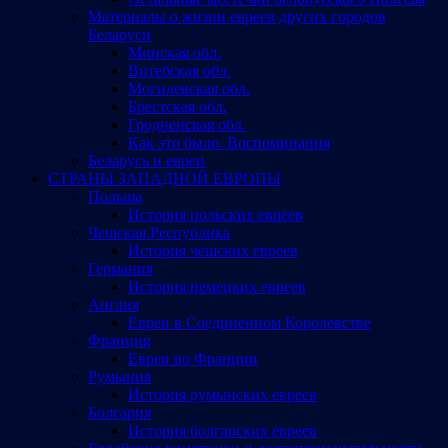
Материалы о жизни евреев других городов
Беларуси
Минская обл.
Витебская обл.
Могилевская обл.
Брестская обл.
Гродненская обл.
Как это было. Воспоминания
Беларусь и евреи
СТРАНЫ ЗАПАДНОЙ ЕВРОПЫ
Польша
История польских евреев
Чешская Республика
История чешских евреев
Германия
История немецких евреев
Англия
Евреи в Соединенном Королевстве
Франция
Евреи во Франции
Румыния
История румынских евреев
Болгария
История болгарских евреев