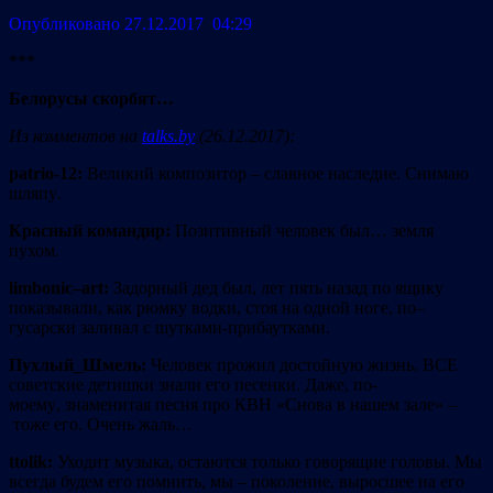
Опубликовано 27.12.2017 04:29
***
Белорусы скорбят…
Из комментов на
talks.by
(26.12.2017):
patrio
-12:
Великий композитор
–
славное наследие
.
C
нимаю
шляпу
.
Красный командир:
Позитивный человек был… земля
пухом
.
limbonic
–
art
:
Задорный дед был, лет пять назад по ящику
показывали
,
как рюмку водки
,
стоя на одной ноге
,
по
–
гусарски заливал с шутками-прибаутками.
Пухлый_Шмель:
Человек прожил достойную жизнь. ВСЕ
советские детишки знали его песенки. Даже
,
по-
моему
,
знаменитая песня про КВН
«
Снова в нашем зале
» –
тоже его. Очень жаль…
ttolik
:
Уходит музыка, остаются только говорящие головы. Мы
всегда будем его помнить, мы
–
поколение
,
выросшее на его