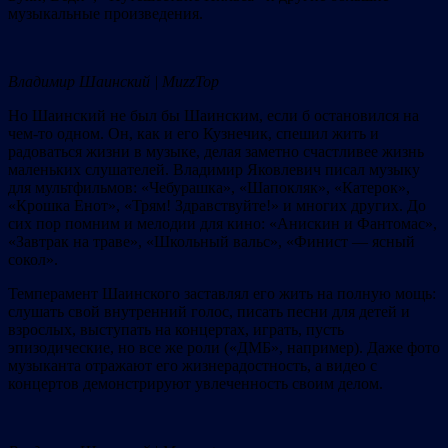
музыкальные произведения.
Владимир Шаинский | MuzzTop
Но Шаинский не был бы Шаинским, если б остановился на
чем-то одном. Он, как и его Кузнечик, спешил жить и
радоваться жизни в музыке, делая заметно счастливее жизнь
маленьких слушателей. Владимир Яковлевич писал музыку
для мультфильмов: «Чебурашка», «Шапокляк», «Катерок»,
«Крошка Енот», «Трям! Здравствуйте!» и многих других. До
сих пор помним и мелодии для кино: «Анискин и Фантомас»,
«Завтрак на траве», «Школьный вальс», «Финист — ясный
сокол».
Темперамент Шаинского заставлял его жить на полную мощь:
слушать свой внутренний голос, писать песни для детей и
взрослых, выступать на концертах, играть, пусть
эпизодические, но все же роли («ДМБ», например). Даже фото
музыканта отражают его жизнерадостность, а видео с
концертов демонстрируют увлеченность своим делом.