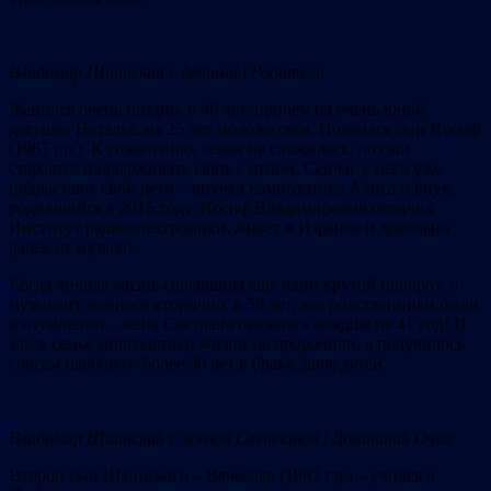
Владимир Шаинский с детьми | Родители
Женился очень поздно, в 46 лет, причем на очень юной
девушке Наталье, на 25 лет моложе себя. Появился сын Иосиф
(1987 г.р.). К сожалению, семья не сложилась, но сын
старается поддерживать связь с отцом. Сейчас у него уже
подрастают свои дети – внучка композитора Алиса и внук,
родившийся в 2015 году. Иосиф Владимирович окончил
Институт радиоэлектроники, живет в Израиле и довольно
далек от музыки.
Когда личная жизнь совершила еще один крутой поворот, и
музыкант женился вторично, в 58 лет, все родственники были
в изумлении – жена Светлана оказалась младше на 41 год! И
здесь семье многолетней жизни не пророчили, а получилось
совсем наоборот: более 30 лет в браке, двое детей.
Владимир Шаинский с женой Светланой | Домашний Очаг
Второй сын Шаинского – Вячеслав (1987 г.р.) – учился в