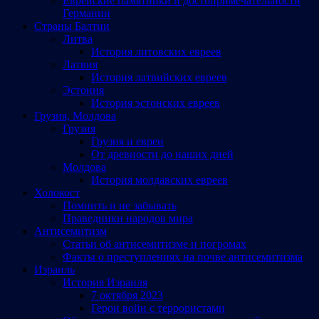
Еврейские памятники и достопримечательности
Германии
Страны Балтии
Литва
История литовских евреев
Латвия
История латвийских евреев
Эстония
История эстонских евреев
Грузия, Молдова
Грузия
Грузия и евреи
От древности до наших дней
Молдова
История молдавских евреев
Холокост
Помнить и не забывать
Праведники народов мира
Антисемитизм
Статьи об антисемитизме и погромах
Факты о преступлениях на почве антисемитизма
Израиль
История Израиля
7 октября 2023
Герои войн с террористами