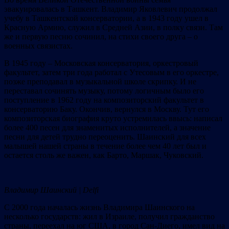
эвакуировалась в Ташкент. Владимир Яковлевич продолжал
учебу в Ташкентской консерватории, а в 1943 году ушел в
Красную Армию, служил в Средней Азии, в полку связи. Там
же и первую песню сочинил, на стихи своего друга – о
военных связистах.
В 1945 году – Московская консерватория, оркестровый
факультет, затем три года работал с Утесовым в его оркестре,
позже преподавал в музыкальной школе скрипку. И не
переставал сочинять музыку, потому логичным было его
поступление в 1962 году на композиторский факультет в
консерваторию Баку. Окончив, вернулся в Москву. Тут его
композиторская биография круто устремилась ввысь: написал
более 400 песен для знаменитых исполнителей, а значение
песни для детей трудно переоценить. Шаинский для всех
малышей нашей страны в течение более чем 40 лет был и
остается столь же важен, как Барто, Маршак, Чуковский.
Владимир Шаинский | Delfi
С 2000 года началась жизнь Владимира Шаинского на
несколько государств: жил в Израиле, получил гражданство
страны, переехал на юг США, в город Сан-Диего, имел вид на