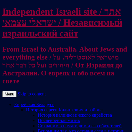
Independent Israeli site / אתר
ישראלי עצמאי / Независимый
израильский сайт
From Israel to Australia. About Jews and
everything else / מישראל לאוסטרליה. על
היהודים ועל כל דבר אחר / От Израиля до
Австралии. О евреях и обо всем на
свете
Skip to content
Menu
Еврейская Беларусь
История евреев Калинкович и района
История калинковичского еврейства
Послевоенная жизнь
Сохраним в памяти дом и его обитателей
Вспомним тех, кто оставил след в истории