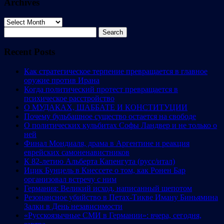
Archives
Archives
Search
for:
Recent Posts
Как стратегическое терпение превращается в главное
оружие против Ирана
Когда политический протест превращается в
психическое расстройство
О МУДАКАХ, ШАББАТЕ И КОНСТИТУЦИИ
Почему бульбашное существо остается на свободе
О политических кульбитах Софы Ландвер и не только о
ней
Финал Мондиаля, драма в Аргентине и реакция
еврейских самоненавистников
К 82-летию Альберта Капенгута (русс/итал)
Ицик Бунцель в Кнессете о том, как Ронен Бар
организовал встречу с ним
Германия: Великий исход, написанный шепотом
Резонансное убийство в Петах-Тикве Иману Биньямина
Залки в День независимости
«Русскоязычные СМИ в Германии»: вчера, сегодня,