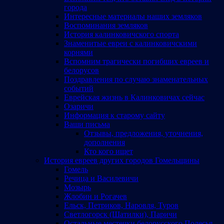
города
Интересные материалы наших земляков
Воспоминания земляков
История калинковичского спорта
Знаменитые евреи с калинковичскими
корнями
Вспомним трагически погибших евреев и
белорусов
Поздравления по случаю знаменательных
событий
Еврейская жизнь в Калинковичах сейчас
Озаричи
Информация к старому сайту
Ваши письма
Отзывы, предложения, уточнения,
дополнения
Кто кого ищет
История евреев других городов Гомельщины
Гомель
Речица и Василевичи
Мозырь
Жлобин и Рогачев
Ельск, Петриков, Наровля, Туров
Светлогорск (Шатилки), Паричи
Остальные местечки белорусского Полесья