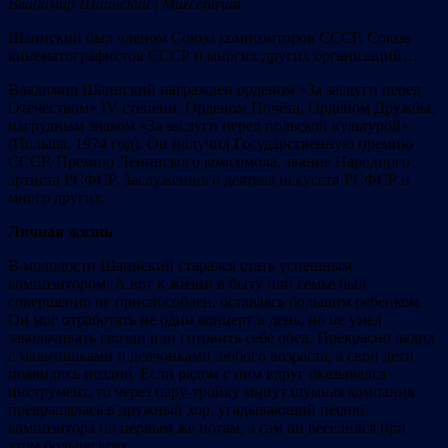
Владимир Шаинский | Muzcentrum
Шаинский был членом Союза композиторов СССР, Союза
кинематографистов СССР и многих других организаций…
Владимир Шаинский награжден орденом «За заслуги перед
Отечеством» IV степени, Орденом Почёта, Орденом Дружбы,
нагрудным знаком «За заслуги перед польской культурой»
(Польша, 1974 год). Он получил Государственную премию
СССР, Премию Ленинского комсомола, звание Народного
артиста РСФСР, Заслуженного деятеля искусств РСФСР и
много других.
Личная жизнь
В молодости Шаинский старался стать успешным
композитором. А вот к жизни в быту или семье был
совершенно не приспособлен, оставаясь большим ребенком.
Он мог отработать не один концерт в день, но не умел
заколачивать гвозди или готовить себе обед. Прекрасно ладил
с мальчишками и девчонками любого возраста, а свои дети
появились поздно. Если рядом с ним вдруг оказывался
инструмент, то через пару-тройку минут шумная компания
превращалась в дружный хор, угадывающий песню
композитора по первым же нотам, а сам он веселился при
этом больше всех.