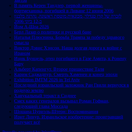
завтра
В память Керен Тандлер, первой женщины-
бортмеханика, погибшей в Ливане 12 июня 2006
לזכרה של קרן טנדלר, מכונאית מוטסת ראשונה, נהרגה בלבנון
ב-12 ביוני 2006
Йом А-Шоа 2026
Берл Лазар о политике и русской бане
Наталья Плюснина. Борьба Трампа за победу здравого
смысла
Виктор Дэвис Хэнсон. Наша долгая дорога к войне с
Ираном
Ицик Бунцель, отец погибшего в Газе Амита, к Ронену
Бару
Альберт Капенгут. Второе пришествие Таля
Карим Саджадпур. Смерть Хаменеи и конец эпохи
Exhibition IMTM 2026 in Tel Aviv
Последний израильский заложник Ран Гвили вернулся в
родную землю
Ханукальный теракт в Сиднее
Смех каких генералов вызывал Роман Гофман,
следующий глава Моссада
Шошана Цуриэль-Штерн: Воспоминания
Ирит Линур. Израильское изобретение: проигравший
получает всё