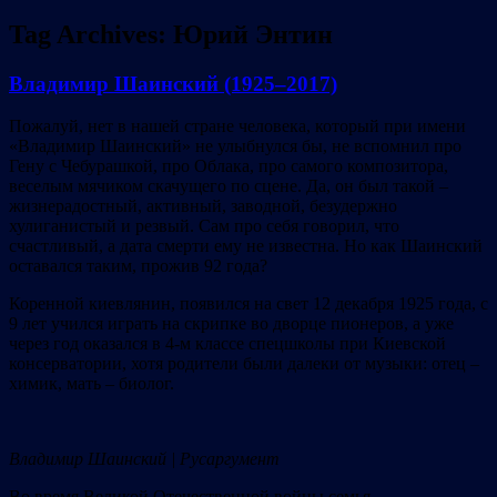
Tag Archives:
Юрий Энтин
Владимир Шаинский (1925–2017)
Пожалуй, нет в нашей стране человека, который при имени
«Владимир Шаинский» не улыбнулся бы, не вспомнил про
Гену с Чебурашкой, про Облака, про самого композитора,
веселым мячиком скачущего по сцене. Да, он был такой –
жизнерадостный, активный, заводной, безудержно
хулиганистый и резвый. Сам про себя говорил, что
счастливый, а дата смерти ему не известна. Но как Шаинский
оставался таким, прожив 92 года?
Коренной киевлянин, появился на свет 12 декабря 1925 года, с
9 лет учился играть на скрипке во дворце пионеров, а уже
через год оказался в 4-м классе спецшколы при Киевской
консерватории, хотя родители были далеки от музыки: отец –
химик, мать – биолог.
Владимир Шаинский | Русаргумент
Во время Великой Отечественной войны семья