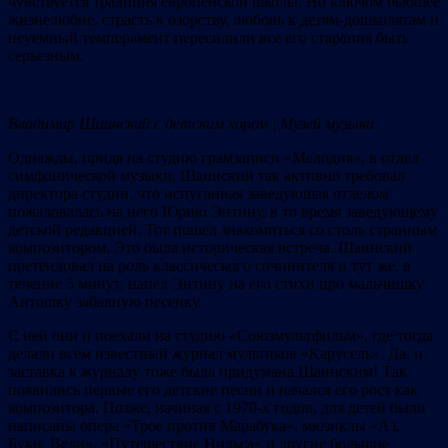
чувствуется традиция европейской школы. Но ключом бьющее
жизнелюбие, страсть к озорству, любовь к детям-дошколятам и
неуемный темперамент пересилили все его старания быть
серьезным.
Владимир Шаинский с детским хором | Музей музыки
Однажды, придя на студию грамзаписи «Мелодия», в отдел
симфонической музыки, Шаинский так активно требовал
директора студии, что испуганная заведующая отделом
пожаловалась на него Юрию Энтину, в то время заведующему
детской редакцией. Тот пошел знакомиться со столь странным
композитором. Это была историческая встреча. Шаинский
претендовал на роль классического сочинителя и тут же, в
течение 5 минут, напел Энтину на его стихи про мальчишку
Антошку забавную песенку.
С ней они и поехали на студию «Союзмультфильм», где тогда
делали всем известный журнал мультиков «Карусель». Да, и
заставка к журналу тоже была придумана Шаинским! Так
появились первые его детские песни и начался его рост как
композитора. Позже, начиная с 1970-х годов, для детей были
написаны опера «Трое против Марабука», мюзиклы «Аз,
Буки, Веди», «Путешествие Нильса» и другие большие