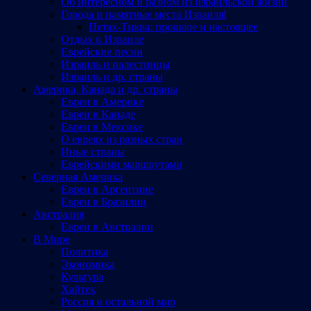
Об интересном и разном из израильской жизни
Города и памятные места Израиляl
Петах-Тиква: прошлое и настоящее
Отдых в Израиле
Еврейские песни
Израиль и палестинцы
Израиль и др. страны
Америка, Канада и др. страны
Евреи в Америке
Евреи в Канаде
Евреи в Мексике
О евреях из разных стран
Иные страны
Еврейскими маршрутами
Северная Америка
Евреи в Аргентине
Евреи в Бразилии
Австралия
Евреи в Австралии
В Мире
Политика
Экономика
Культура
Хайтек
Россия и остальной мир