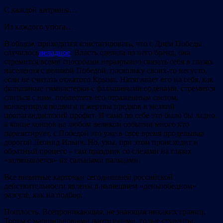
С каждой витрины…
Из каждого утюга…
В общем, приходится констатировать, что с Днем Победы
случилось
неладное
. Власть сделала из него бренд, она
стремится всеми способами неразрывно связать себя в глазах
населения с великой Победой, поскольку своих-то негусто,
если не считать отжатого Крыма. Натягивает его на себя, как
фальшивые гимнастерки с фальшивыми орденами, стремится
слиться с ним, поблестеть его отраженным светом,
конвертируя подвиги и жертвы предков в мелкий
пропагандистский профит. И само по себе это было бы ладно,
в конце концов на любом великом событии много кто
паразитирует, с Победой это уже в свое время проделывал
дорогой Леонид Ильич. Но, увы, при этом происходит и
обратный процесс – сам праздник со слезами на глазах
«заляпывается» их сальными пальцами.
Все визитные карточки сегодняшней российской
действительности явлены в нынешнем «деньпобедном»
разгуле, как на подбор.
Пошлость. Всепроникающая, не знающая никаких границ.
Торты с марципановыми партизанами, голые студенты,