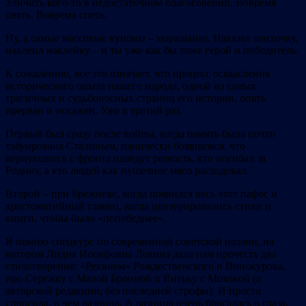
Уличить кого-то в недостаточном благоговении. Вовремя
снять. Вовремя спеть.
Ну, а самые массовые купоны – моральные. Навязал ленточку,
наклеил наклейку – и ты уже как бы тоже герой и победитель.
К сожалению, все это означает, что процесс осмысления
исторического опыта нашего народа, одной из самых
трагичных и судьбоносных страниц его истории, опять
прерван и искажен. Уже в третий раз.
Первый был сразу после войны, когда память была почти
табуирована Сталиным, панически боявшемся, что
вернувшиеся с фронта наведут резкость, кто погибал за
Родину, а кто людей как пушечное мясо расходовал.
Второй – при Брежневе, когда появился весь этот пафос и
хрестоматийный глянец, когда цензурировались стихи и
книги, чтобы было «попобеднее».
Я помню спецкурс по современной советской поэзии, на
котором Лидия Иосифовна Левина дала нам прочесть два
стихотворения: «Реквием» Рождественского и Винокурова,
про Сережку с Малой Бронной и Витьку с Моховой (в
авторской редакции, без последней строфы). И просто
спросила, в чем разница. А разница очень бросалась в глаза.