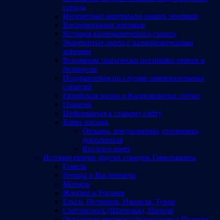
города
Интересные материалы наших земляков
Воспоминания земляков
История калинковичского спорта
Знаменитые евреи с калинковичскими
корнями
Вспомним трагически погибших евреев и
белорусов
Поздравления по случаю знаменательных
событий
Еврейская жизнь в Калинковичах сейчас
Озаричи
Информация к старому сайту
Ваши письма
Отзывы, предложения, уточнения,
дополнения
Кто кого ищет
История евреев других городов Гомельщины
Гомель
Речица и Василевичи
Мозырь
Жлобин и Рогачев
Ельск, Петриков, Наровля, Туров
Светлогорск (Шатилки), Паричи
Остальные местечки белорусского Полесья