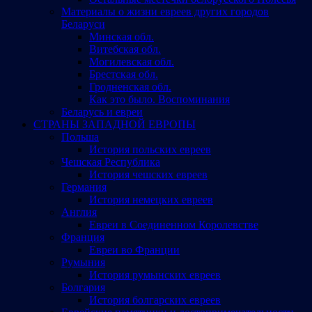
Материалы о жизни евреев других городов
Беларуси
Минская обл.
Витебская обл.
Могилевская обл.
Брестская обл.
Гродненская обл.
Как это было. Воспоминания
Беларусь и евреи
СТРАНЫ ЗАПАДНОЙ ЕВРОПЫ
Польша
История польских евреев
Чешская Республика
История чешских евреев
Германия
История немецких евреев
Англия
Евреи в Соединенном Королевстве
Франция
Евреи во Франции
Румыния
История румынских евреев
Болгария
История болгарских евреев