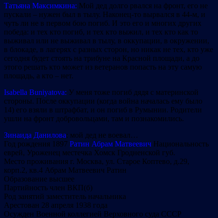
Татьяна Максимкина:
Мой дед долго рвался на фронт, его не
пускали – нужен был в тылу. Наконец-то вырвался в 44-м, и
чуть ли не в первом бою погиб. И это его и многих других
победа: и тех кто погиб, и тех кто выжил, и тех кто как то
выживал или не выживал в тылу, в оккупац
ии, в окружении,
в блокаде, в лагерях с разных сторон, но никак не тех, кто уже
сегодня будет стоять на трибуне на Красной площади, а до
этого решать кто может из ветеранов попасть на эту самую
площадь, а кто – нет.
Isabella Buniyatov
a:
У меня тоже погиб дядя с материнской
стороны. После оккупации (когда война началась ему было
14) его взяли в штрафбат, и он погиб в Румынии. Родители
ушли на фронт добровольцами, там и познакомились.
Зинаида Данилова
:
мой дед не воевал…
Год рождения 1897
Ратин Абрам Матвеевич
Национальность
еврей, Уроженец местечка Хомск Гродненской губ.
Место проживания г. Москва, ул. Старое Коптево, д.29,
корп.2, кв.4 Абрам Матвеевич Ратин
Образование высшее
Партийность член ВКП(б)
Род занятий заместитель начальника
Арестован 28 апреля 1938 года
Осужден Военной коллегией Верховного суда СССР