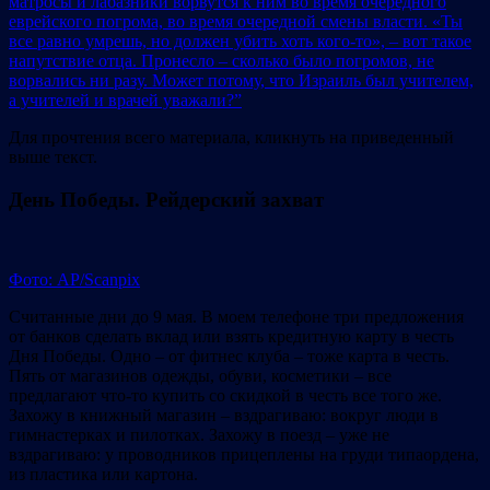
матросы и лабазники ворвутся к ним во время очередного
еврейского погрома, во время очередной смены власти. «Ты
все равно умрешь, но должен убить хоть кого-то», – вот такое
напутствие отца. Пронесло – сколько было погромов, не
ворвались ни разу. Может потому, что Израиль был учителем,
а учителей и врачей уважали?”
Для прочтения всего материала, кликнуть на приведенный
выше текст.
День Победы. Рейдерский захват
Фото: AP/Scanpix
Считанные дни до 9 мая. В моем телефоне три предложения
от банков сделать вклад или взять кредитную карту в честь
Дня Победы. Одно – от фитнес клуба – тоже карта в честь.
Пять от магазинов одежды, обуви, косметики – все
предлагают что-то купить со скидкой в честь все того же.
Захожу в книжный магазин – вздрагиваю: вокруг люди в
гимнастерках и пилотках. Захожу в поезд – уже не
вздрагиваю: у проводников прицеплены на груди типаордена,
из пластика или картона.