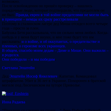
возможно.
После освобождения он прошёл проверку – нашлись
порядочные люди, которые подтвердили, что предателем он
не был.
Правда, евреи в той войне предателями не могли быть
в принципе – немцы их сразу расстреливали
.
Поэтому в сталинском лагере дед Миша отсидел всего четыре
года – просто за плен.
Бабушка Бетя рассказывала, что он сильно меня любил. Когда-
нибудь и у меня будут внуки, и мне тоже будет что им
рассказать:
и о войне, и об оккупантах, о предательстве и
пленных, о героизме всех украинцев.
В общем, спасибо моим дедам – Диме и Мише. Они выжили –
я родился.
Они победили – и мы победим
.
Светлана Эпштейн
:
Дед
Эпштейн Иосиф Янкелевич
. Капитан. Командовал
штрафбатом. Убит в 36 лет в Украине. Похоронен в братской
могиле под Лисичанском на хуторе Приволье.
Инна Радаева
:
“Праздник со слезами на глазах…” День Победы! Низкий