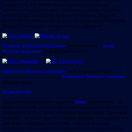
поклон всем, кто ценой жизни, здоровья, в условиях
нечеловеческих испытаний,- выстояли и победили. Герои
нашей семьи, Чернышева Зинаида Семеновна, Андреев
Анатолий Евгеньевич, Казак Максим Андреевич, Шаметкин
Михаил Семенович – любим, помним, гордимся!
Андреев Анатолий Евгеньевич
, дедушка мужа.
Казак
Максим Андреевич
, мой дедушка по папе.
Шаметкин Михаил Семенович
, мой дедушка по маме.
Чернышева Зинаида Семеновна
,
бабушка мужа.
Darina Privalko:
Это военный билет моего дедушки
Зямы
. Пятно внизу – не
кола и не кетчуп. Дедушка был ранен, но вернулся на фронт и
прошел всю войну, своим примером бросая вызов стереотипу
о евреях, “тыловых крысах “. Хотя я уверена, что дедушка в те
дни думал о мнениях обывателей, а просто делал все
возможное, чтобы защитить Родину и свою семью. Всех не