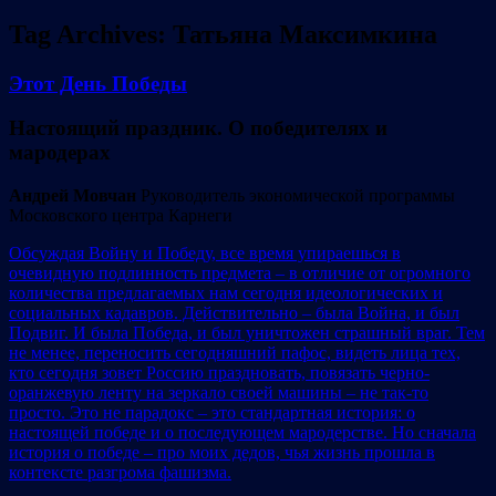
Tag Archives:
Татьяна Максимкина
Этот День Победы
Настоящий праздник. О победителях и
мародерах
Андрей Мовчан
Руководитель экономической программы
Московского центра Карнеги
Обсуждая Войну и Победу, все время упираешься в
очевидную подлинность предмета – в отличие от огромного
количества предлагаемых нам сегодня идеологических и
социальных кадавров. Действительно – была Война, и был
Подвиг. И была Победа, и был уничтожен страшный враг. Тем
не менее, переносить сегодняшний пафос, видеть лица тех,
кто сегодня зовет Россию праздновать, повязать черно-
оранжевую ленту на зеркало своей машины – не так-то
просто. Это не парадокс – это стандартная история: о
настоящей победе и о последующем мародерстве. Но сначала
история о победе – про моих дедов, чья жизнь прошла в
контексте разгрома фашизма.