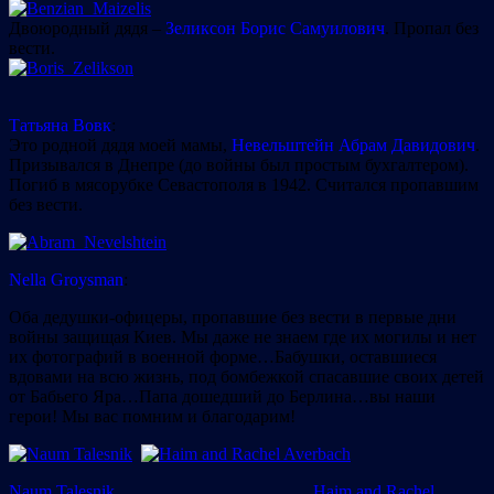
Двоюродный дядя –
Зеликсон Борис Самуилович
. Пропал без
вести.
Татьяна Вовк
:
Это родной дядя моей мамы,
Невельштейн Абрам Давидович
.
Призывался в Днепре (до войны был простым бухгалтером).
Погиб в мясорубке Севастополя в 1942. Считался пропавшим
без вести.
Nella Groysman
:
Оба дедушки-офицеры, пропавшие без вести в первые дни
войны защищая Киев. Мы даже не знаем где их могилы и нет
их фотографий в военной форме…Бабушки, оставшиеся
вдовами на всю жизнь, под бомбежкой спасавшие своих детей
от Бабьего Яра…Папа дошедший до Берлина…вы наши
герои! Мы вас помним и благодарим!
Naum Talesnik
Haim and Rachel