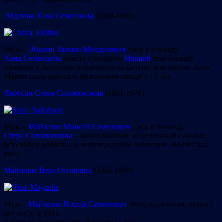
Эйдлина Хана Семеновна
(1898-1968)
Муж –
Эйдлин Залман Менделевич
умер в блокаду.
Хана Семеновна
вместе с дочерью
Марией
всю блокаду
прожила в Ленинграде,работала на Балтийском заводе. Дочь
Мария стала работать на военном заводе с 15 лет.
Якобсон Стера Соломоновна
(1901-1976)
Муж –
Майзелис Моисей Семенович
умер в блокаду.
Стера Соломоновна
– подполковник медицинской службы,
всю войну работала в ленинградском госпитале. Воспитала
сына.
Майзелис Вера Осиповна
(1906-1990)
Муж –
Майзелис Иосиф Семенович
, боец ополчения, пропал
без вести в 1941.
Работала экономистом. Воспитала дочь.