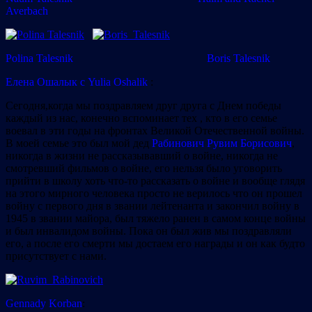
Averbach
Polina Talesnik
Boris Talesnik
Елена Ошалык с Yulia Oshalik
:
Сегодня,когда мы поздравляем друг друга с Днем победы
каждый из нас, конечно вспоминает тех , кто в его семье
воевал в эти годы на фронтах Великой Отечественной войны.
В моей семье это был мой дед
Рабинович Рувим Борисович
,
никогда в жизни не рассказывавший о войне, никогда не
смотревший фильмов о войне, его нельзя было уговорить
прийти в школу хоть что-то рассказать о войне и вообще глядя
на этого мирного человека просто не верилось что он прошел
войну с первого дня в звании лейтенанта и закончил войну в
1945 в звании майора, был тяжело ранен в самом конце войны
и был инвалидом войны. Пока он был жив мы поздравляли
его, а после его смерти мы достаем его награды и он как будто
присутствует с нами.
Gennady Korban
: