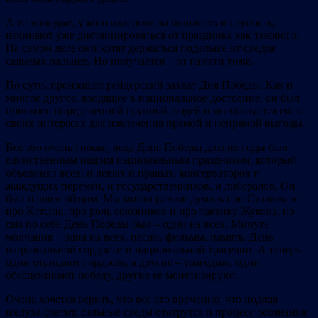
А те молодые, у кого аллергия на пошлость и глупость,
начинают уже дистанцироваться от праздника как такового.
На самом деле они хотят держаться подальше от следов
сальных пальцев. Но получается – от памяти тоже.
По сути, произошел рейдерский захват Дня Победы. Как и
многое другое, входящее в национальное достояние, он был
присвоен определенной группой людей и используется ею в
своих интересах для извлечения прямой и непрямой выгоды.
Все это очень горько, ведь День Победы долгие годы был
единственным нашим национальным праздником, который
объединял всех: и левых и правых, консерваторов и
жаждущих перемен, и государственников, и либералов. Он
был нашим общим. Мы могли разное думать про Сталина и
про Катынь, про роль союзников и про тактику Жукова, но
сам по себе День Победы был – один на всех. Минута
молчания – одна на всех, песни, фильмы, память. День
национальной гордости и национальной трагедии. А теперь
одни отрицают гордость, а другие – трагедию, одни
обесценивают победу, другие ее монетизируют.
Очень хочется верить, что все это временно, что подлая
шелуха слетит, сальные следы ототрутся и процесс осознания