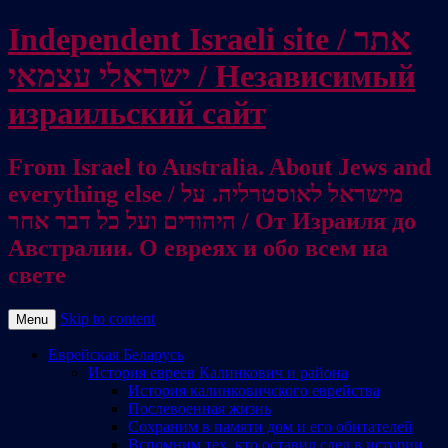
Independent Israeli site / אתר
ישראלי עצמאי / Независимый
израильский сайт
From Israel to Australia. About Jews and
everything else / מישראל לאוסטרליה. על
היהודים ועל כל דבר אחר / От Израиля до
Австралии. О евреях и обо всем на
свете
Skip to content
Menu
Еврейская Беларусь
История евреев Калинкович и района
История калинковичского еврейства
Послевоенная жизнь
Сохраним в памяти дом и его обитателей
Вспомним тех, кто оставил след в истории