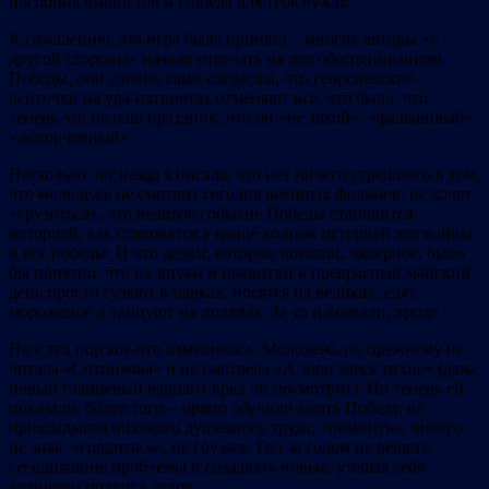
пособник фашистов и Победа для тебя чужая.
К сожалению, эта игра была принята – многие авторы «с
другой стороны» начали отвечать на нее обесцениванием
Победы, они словно сами согласны, что георгиевские
ленточки на ура-патриотах отменяют все, что было, что
теперь это не наш праздник, что он «не такой», «фальшивый»,
«испорченный».
Несколько лет назад я писала, что нет ничего страшного в том,
что молодежь не смотрит сегодня военных фильмов, не хочет
«грузиться», что великое событие Победы становится
историей, как становятся в конце концов историей все войны
и все победы. И что дедам, которые воевали, наверное, было
бы приятно, что их внуки и правнуки в прекрасный майский
день просто гуляют в парках, носятся на великах, едят
мороженое и танцуют на полянах. За то и воевали, вроде.
Но с тех пор кое-что изменилось. Молодежь по прежнему не
читала «Сотникова» и не смотрела «А зори здесь тихие» (даже
новый глянцевый вариант вряд ли посмотрит). Но теперь ей
показали, более того – прямо обучили юзать Победу, не
прикладывая никакого душевного труда, «помнить», ничего
не зная, «гордиться», не грузясь. Год за годом не решать
сегодняшние проблемы и создавать новые, утешая себя
величием подвига дедов.