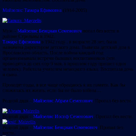
Майзелис Тамара Ефимовна
(1914-2005)
Муж –
Майзелис Бенциан Семенович
попал без вести в
районе Стрельны в 1942.
Тамара Ефимовна
в 1942 году , в возрасте 28 лет, была
назначена директором детского дома. Вывезла детский дом в
Ярославскую область. После войны каждый год
организовывала встречи бывших воспитанников (эти
проводятся до сих пор 9 мая, в прошлом году пришел один
человек). Работала учителем немецкого языка. Воспитала дочь
и сына.
Проходят годы, я все чаще обращаюсь к их памяти. Как бы
сложилась их жизнь, если бы не было войны…
Родной дядя –
Майзелис Абрам Семенович
. Пропал без вести.
Родной дядя –
Майзелис Иосиф Семенович
. Пропал без вести.
Родной дядя –
Майзелис Бенциан Семенович
. Пропал без
вести.