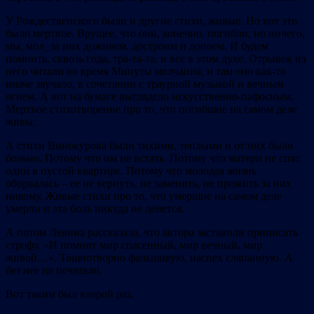
У Рождественского были и другие стихи, живые. Но вот это
было мертвое. Врущее, что они, конечно, погибли, но ничего,
мы, мол¸ за них доживем, достроим и допоем. И будем
помнить, сквозь года, тра-та-та, и все в этом духе. Отрывок из
него читали во время Минуты молчания, и там оно как-то
иначе звучало, в сочетании с траурной музыкой и вечным
огнем. А вот на бумаге выглядело искусственно-пафосным.
Мертвое стихотворение про то, что погибшие на самом деле
живы.
А стихи Винокурова были тихими, теплыми и от них было
больно. Потому что им не встать. Потому что матери не спят
одни в пустой квартире. Потому что молодая жизнь
оборвалась – ее не вернуть, не заменить, не прожить за них
никому. Живые стихи про то, что умершие на самом деле
умерли и эта боль никуда не денется.
А потом Левина рассказала, что автора заставили приписать
строфу. «И помнит мир спасенный, мир вечный, мир
живой…». Тошнотворно фальшивую, наспех сляпанную. А
без нее не печатали.
Вот таким был второй раз.