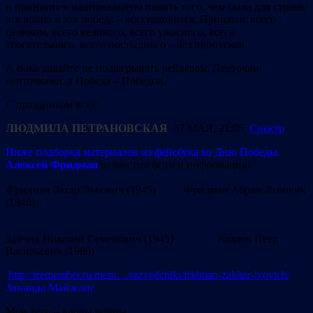
и принятия в национальную память того, чем была для страны
эта война и эта победа – восстановится. Принятие всего
целиком, всего великого, всего ужасного, всего
трогательного, всего постыдного – без пропусков.
А пока давайте не подыгрывать рейдерам. Ленточки
ленточками. а Победа – Победой.
С праздником всех!
ЛЮДМИЛА ПЕТРАНОВСКАЯ
07
МАЯ, 21:05
Спектр
Ниже подборка материалов из фейсбука ко Дню Победы.
Алексей Фридман
разместил фото и информацию:
Фридман Захар Львович (1945) Фридман Абрам Львович
(1945)
Зайчик Николай Семенович (1945) Козлов Петр
Васильевич (1980)
http://iremember.ru/mem…/razvedchiki/fridman-zakhar-lvovich/
Зинаида Майзелис
:
Мои тети – вдовы войны.