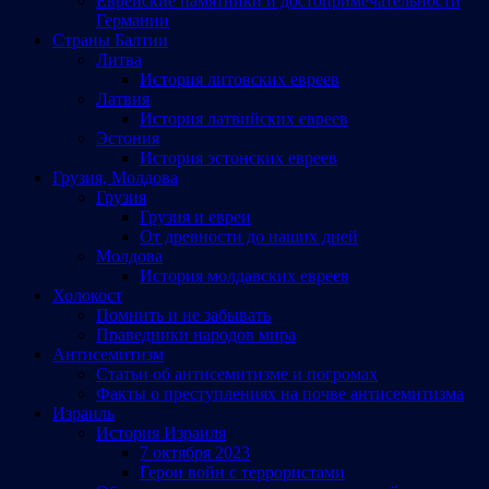
Еврейские памятники и достопримечательности
Германии
Страны Балтии
Литва
История литовских евреев
Латвия
История латвийских евреев
Эстония
История эстонских евреев
Грузия, Молдова
Грузия
Грузия и евреи
От древности до наших дней
Молдова
История молдавских евреев
Холокост
Помнить и не забывать
Праведники народов мира
Антисемитизм
Статьи об антисемитизме и погромах
Факты о преступлениях на почве антисемитизма
Израиль
История Израиля
7 октября 2023
Герои войн с террористами