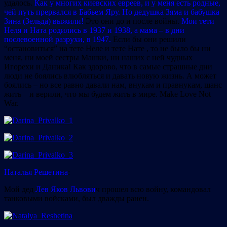
удалось.
Как у многих киевских евреев, и у меня есть родные,
чей путь прервался в Бабьем Яру. Но дедушка Зяма и бабушка
Зина (Зельда)
выжили!
Это они до и после войны.
Мои тети
Неля и Ната родились в 1937 и 1938, а мама – в дни
послевоенной разрухи, в 1947.
Если бы они решили
“остановиться” на тете Неле и тете Нате , то не было бы ни
меня, ни моей сестры Машки, ни наших с ней чудных
Игорехи и Даника! Как здорово, что в самые страшные дни
люди не боялись влюбляться и давать новую жизнь. А может
боялись – но все равно давали нам, внукам и правнукам, шанс
жить – и верили, что мы будем жить в мире. Make Love Not
War.
Наталья Решетина
:
Мой дед
Лев Яков Львови
ч прошел всю войну, командовал
танковыми войсками, был дважды ранен.