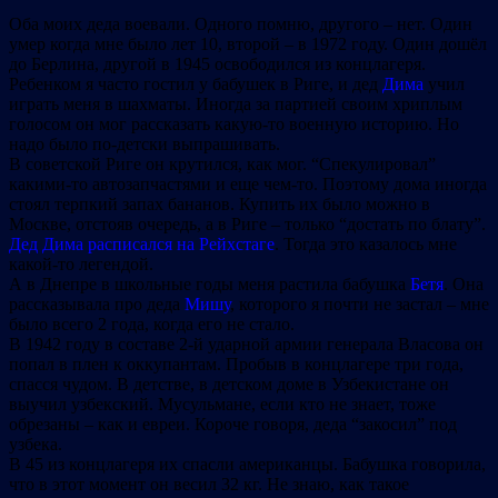
Оба моих деда воевали. Одного помню, другого – нет. Один
умер когда мне было лет 10, второй – в 1972 году. Один дошёл
до Берлина, другой в 1945 освободился из концлагеря.
Ребенком я часто гостил у бабушек в Риге, и дед
Дима
учил
играть меня в шахматы. Иногда за партией своим хриплым
голосом он мог рассказать какую-то военную историю. Но
надо было по-детски выпрашивать.
В советской Риге он крутился, как мог. “Спекулировал”
какими-то автозапчастями и еще чем-то. Поэтому дома ин
огда
стоял терпкий запах бананов. Купить их было можно в
Москве, отстояв очередь, а в Риге – только “достать по блату”.
Дед Дима расписался на Рейхстаге
. Тогда это казалось мне
какой-то легендой.
А в Днепре в школьные годы меня растила бабушка
Бетя
. Она
рассказывала про деда
Мишу
, которого я почти не застал – мне
было всего 2 года, когда его не стало.
В 1942 году в составе 2-й ударной армии генерала Власова он
попал в плен к оккупантам. Пробыв в концлагере три года,
спасся чудом. В детстве, в детском доме в Узбекистане он
выучил узбекский. Мусульмане, если кто не знает, тоже
обрезаны – как и евреи. Короче говоря, деда “закосил” под
узбека.
В 45 из концлагеря их спасли американцы. Бабушка говорила,
что в этот момент он весил 32 кг. Не знаю, как такое