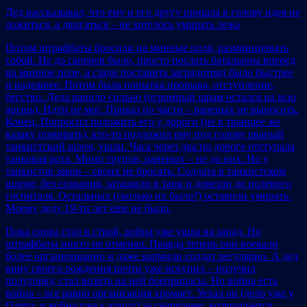
Дед рассказывал, что ему и его другу пришла в голову идея не
ложиться, а двигаться – не хотелось умирать лежа
Потом штрафбаты бросили на минные поля, разминировать
собой. Не до саперов было, просто послать батальоны вперед
на минное поле, а сзади поставить заградотряд было быстрее
и надежнее. Потом была попытка прорыва, отступление,
бегство. Деда ранило сильно (огромный шрам остался на всю
жизнь). Идти не мог. Приказ по части – раненых не выносить.
Конец. Попросил положить его у дороги (не в траншее же
казаку помирать), кто-то подложил ему под голову рваный
танкистский шлем, ушли. Часа через два по дороге отступала
танковая рота. Мимо трупов, раненых – не до них. Но у
танкистов закон – своих не бросать. Солдата в танкистском
шлеме, без сознания, затащили в танк и довезли до полевого
госпиталя. Остальных (сколько их было?) оставили умирать.
Моему деду 19-ти лет еще не было.
Пока снова стал в строй, война уже ушла на запад. Но
штрафбаты никто не отменял. Правда теперь они воевали
более организованно и даже кормили солдат регулярно. А дед
вину своего рождения почти уже искупил – получил
полуторку, стал возить на ней боеприпасы. Но война есть
война – все равно организация хромает. Уехал он (дело уже у
Одера, и война уже к концу) за снарядами, возвращается