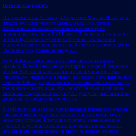
Потомок гвардейцев
Отец моего отца. Александр Андреевич Мовчан. Выходец из
известного запорожского казачьего рода, по легенде
основанного близким соратником Хмельницкого,
породнившегося еще в XVIII веке с Вышневецкими (каприз
истории!), из семьи куренных атаманов – полковники
Екатерининской эпохи, фамильный герб с тех времен, девиз
«Козацкому роду нема переводу»…
Андрей Васильевич, его отец, сразу встал на сторону
красных. Был облечен доверием партии – первый секретарь
обкома. Все, что осталось о нем из воспоминаний, – был
«железным», честным и прямым, как стрела с его фамильного
герба. В 1938 году арестован и расстрелян. «За что?» – когда-
то спросил я своего отца. «Как за что? Он был китайским
шпионом, создавшим преступную группу из домработницы,
дворника, кузнеца и пары крестьян.»
В 1942 году мой дед был мобилизован в штрафной батальон
как сын врага народа. Батальон отступал к Ленинграду и
оказался в блокаде. Блестящие стратеги, командовавшие
фронтом, в условиях нехватки продовольствия решили –
штрафникам, оказавшимся «в тылу» (в резерве первого