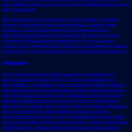
завел пятерых детей. Он, кажется, был немецким шпионом, но
могу ошибаться).
Мой железный дед родил троих детей. Рисовал. Сочинял
музыку, был членом союза композиторов. Стал крупным
ученым. Создал теорию флаттера, которая позволила
конструировать безопасные самолеты. Он много лет учил
студентов в Московском университете. По его книгам и
сейчас учат в университетах. Дожил он до середины нулевых.
Слава богу не дожил до портретов Сталина поперек фасадов.
Замнаркома
Отец моей матери. Иосиф Израилевич Гольденблат. Он
родился раньше, еще в 1907-м. Его отец, оставшийся на
фотографиях с пышными усами, как французский дворянин,
действительно был потомком французских евреев-банкиров,
гордо носивших приставку Де к фамилии с еще латинским
корнем. Пращур приехал в молодую Одессу «руководить
филиалом», остался, родил сына и умер от холеры. Мальчика
взяла на воспитание семья немецких евреев, отсюда –
Гольденблат. Но ни прадед, ни дед банкирами не были. Мой
дед в 10 лет стоял рядом со своим отцом у двери их квартиры
на Жуковского, держал топор в руке и ждал, когда пьяные