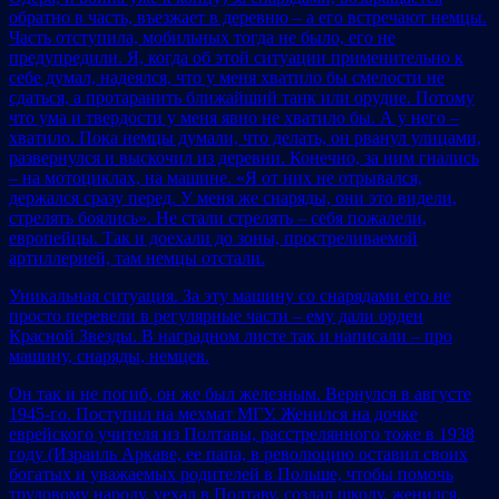
обратно в часть, въезжает в деревню – а его встречают немцы.
Часть отступила, мобильных тогда не было, его не
предупредили. Я, когда об этой ситуации применительно к
себе думал, надеялся, что у меня хватило бы смелости не
сдаться, а протаранить ближайший танк или орудие. Потому
что ума и твердости у меня явно не хватило бы. А у него –
хватило. Пока немцы думали, что делать, он рванул улицами,
развернулся и выскочил из деревни. Конечно, за ним гнались
– на мотоциклах, на машине. «Я от них не отрывался,
держался сразу перед. У меня же снаряды, они это видели,
стрелять боялись». Не стали стрелять – себя пожалели,
европейцы. Так и доехали до зоны, простреливаемой
артиллерией, там немцы отстали.
Уникальная ситуация. За эту машину со снарядами его не
просто перевели в регулярные части – ему дали орден
Красной Звезды. В наградном листе так и написали – про
машину, снаряды, немцев.
Он так и не погиб, он же был железным. Вернулся в августе
1945-го. Поступил на мехмат МГУ. Женился на дочке
еврейского учителя из Полтавы, расстрелянного тоже в 1938
году (Израиль Аркаве, ее папа, в революцию оставил своих
богатых и уважаемых родителей в Польше, чтобы помочь
трудовому народу, уехал в Полтаву, создал школу, женился,