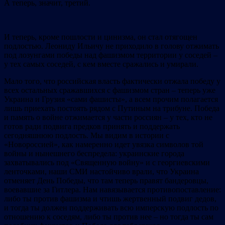
А теперь, значит, третий.
И теперь, кроме пошлости и цинизма, он стал отягощен
подлостью. Леониду Ильичу не приходило в голову отжимать
под лозунгами победы над фашизмом территории у соседей –
у тех самых соседей, с кем вместе сражались и умирали.
Мало того, что российская власть фактически отжала победу у
всех остальных сражавшихся с фашизмом стран – теперь уже
Украина и Грузия «сами фашисты», а всем прочим полагается
лишь приехать постоять рядом с Путиным на трибуне. Победа
и память о войне отжимается у части россиян – у тех, кто не
готов ради подвига предков принять и поддержать
сегодняшнюю подлость. Мы видим в истории с
«Новороссией», как намеренно идет увязка символов той
войны и нынешнего беспредела: украинские города
захватывались под «Священную войну» и с георгиевскими
ленточками, наши СМИ настойчиво врали, что Украина
отменяет День Победы, что там теперь правят бандеровцы,
воевавшие за Гитлера. Нам навязывается противопоставление:
либо ты против фашизма и чтишь жертвенный подвиг дедов,
и тогда ты должен поддерживать всю имперскую подлость по
отношению к соседям, либо ты против нее – но тогда ты сам