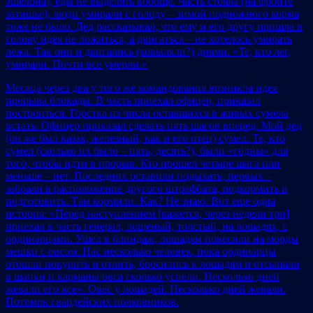
эшелона), еды не выделять вообще. Часть стояла (на фронте
затишье), люди умирали с голоду – зимой подножного корма
тоже не было. Дед рассказывал, что ему и его другу пришла в
голову идея не ложиться, а двигаться – не хотелось умирать
лежа. Так они и двигались (ковыляли?) днями. «Те, кто лег,
умирали. Почти все умерли.»
Месяца через два у того же командования возникла идея
прорыва блокады. В часть приехал офицер, приказал
построиться. Горстка из числа оставшихся в живых сумела
встать. Офицер приказал сделать пять шагов вперед. Мой дед
(он же был казак, железный, как и его отец) сумел. Те, кто
сумел (сколько их было – пять, десять?), были «годны» для
того, чтобы идти в прорыв. Кто прошел четыре шага или
меньше – нет. Последних оставили подыхать, первых –
забрали в расположение другого штрафбата, подкормить и
подготовить. Там кормили. Как? Не знаю. Вот еще одна
история: «Перед наступлением [кажется, через недели три]
приехал в часть генерал, лощеный, толстый, на лошадях, с
ординарцами. Ушел в блиндаж, лошадям повесили на морды
мешки с овсом. Нас несколько человек, пока ординарцы
отошли покурить и отлить, бросились к лошадям и отсыпали
в шапки и карманы овса сколько успели. Несколько дней
жевали его все». Овес у лошадей. Несколько дней жевали.
Потомок гвардейских полковников.