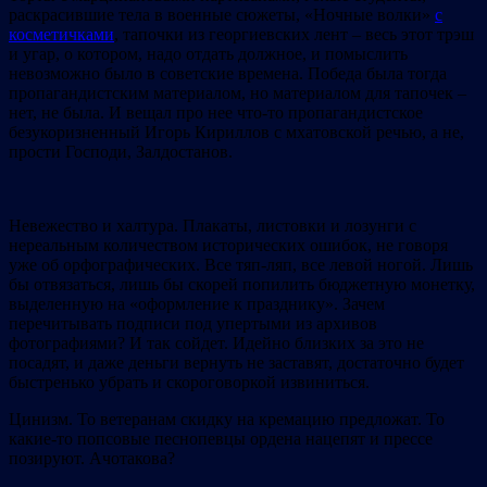
раскрасившие тела в военные сюжеты, «Ночные волки»
с
косметичками
, тапочки из георгиевских лент – весь этот трэш
и угар, о котором, надо отдать должное, и помыслить
невозможно было в советские времена. Победа была тогда
пропагандистским материалом, но материалом для тапочек –
нет, не была. И вещал про нее что-то пропагандистское
безукоризненный Игорь Кириллов с мхатовской речью, а не,
прости Господи, Залдостанов.
Невежество и халтура. Плакаты, листовки и лозунги с
нереальным количеством исторических ошибок, не говоря
уже об орфографических. Все тяп-ляп, все левой ногой. Лишь
бы отвязаться, лишь бы скорей попилить бюджетную монетку,
выделенную на «оформление к празднику». Зачем
перечитывать подписи под упертыми из архивов
фотографиями? И так сойдет. Идейно близких за это не
посадят, и даже деньги вернуть не заставят, достаточно будет
быстренько убрать и скороговоркой извиниться.
Цинизм. То ветеранам скидку на кремацию предложат. То
какие-то попсовые песнопевцы ордена нацепят и прессе
позируют. Ачотакова?